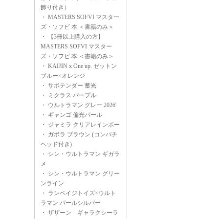
飾り付き）
・
MASTERS SOFVI マスター
ズ・ソフビ 本 ＜書籍のみ＞
・
【3冊以上購入の方】
MASTERS SOFVI マスター
ズ・ソフビ 本 ＜書籍のみ＞
・
KAIJIN x One up. ゼットン
ブルー×オレンジ
・
サボテンダー 蓄光
・
ミクラス パープル
・
ウルトラマン グレー 2026'
・
ギャンゴ 偏光パール
・
ジャミラ クリアレインボー
・
ガボラ ブラウン (コンパチ
ヘッド付き)
・
シン・ウルトラマン ギガラ
メ
・
シン・ウルトラマン グリー
ンライン
・
ランペイジトイズ×ウルト
ラマン パールシルバー
・
ザザーン ギャラクシーラ