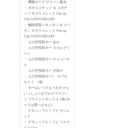
・
髑髏ボーグ グリーン蓄光
・
ボボココナッツ ＆ コボナ
ッツ ギガラメレッド One up.
25th ANNIVERSARY
・
蝙蝠怪獣パタパタン & コパ
タン ギガラメレッド One up.
25th ANNIVERSARY
・
上の空怪獣ボー あか
・
上の空怪獣ボー スカルグリ
ーン
・
上の空怪獣ボー チョコバナ
ナ
・
上の空怪獣ボー 夕焼け
・
上の空怪獣ボー2 カプセ
ルトイ 1個
・
ボーはいつでもうわのそら
いっしょにおでかけマスコッ
ト ブラインドボックス 1個 (キ
ャラは選べません)
・
デモンソフビソフビ サンレ
ッド
・
デモンソフビソフビ バナナ
イエロー