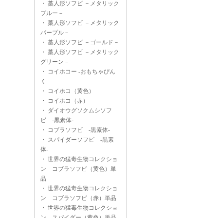
・
藁人形ソフビ －メタリック
ブルー－
・
藁人形ソフビ －メタリック
パープル－
・
藁人形ソフビ －ゴールド－
・
藁人形ソフビ －メタリック
グリーン－
・
コイホコー -おもちゃぴん
く-
・
コイホコ（黄色）
・
コイホコ（赤）
・
ダイオウグソクムシソフ
ビ -黒素体-
・
コブラソフビ -黒素体-
・
スパイダーソフビ -黒素
体-
・
世界の猛毒生物コレクショ
ン コブラソフビ（黄色）単
品
・
世界の猛毒生物コレクショ
ン コブラソフビ（赤）単品
・
世界の猛毒生物コレクショ
ン スパイダー（黄色）単品