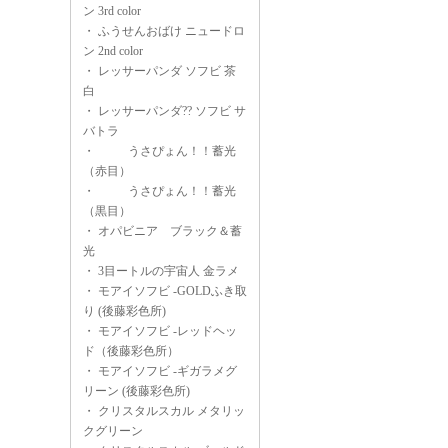
ン 3rd color
・
ふうせんおばけ ニュードロ
ン 2nd color
・
レッサーパンダ ソフビ 茶
白
・
レッサーパンダ?? ソフビ サ
バトラ
・
うさぴょん！！蓄光
（赤目）
・
うさぴょん！！蓄光
（黒目）
・
オパビニア ブラック＆蓄
光
・
3目ートルの宇宙人 金ラメ
・
モアイソフビ -GOLDふき取
り (後藤彩色所)
・
モアイソフビ -レッドヘッ
ド（後藤彩色所）
・
モアイソフビ -ギガラメグ
リーン (後藤彩色所)
・
クリスタルスカル メタリッ
クグリーン