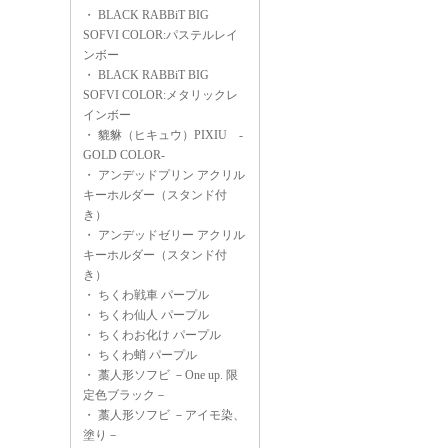
・
BLACK RABBiT BIG
SOFVI COLOR:パステルレイ
ンボー
・
BLACK RABBiT BIG
SOFVI COLOR:メタリックレ
インボー
・
貔貅（ヒキュウ）PIXIU -
GOLD COLOR-
・
アンデッドプリン アクリル
キーホルダー（スタンド付
き）
・
アンデッドゼリー アクリル
キーホルダー（スタンド付
き）
・
ちくわ戦車 パープル
・
ちくわ仙人 パープル
・
ちくわお化け パープル
・
ちくわ蛸 パープル
・
藁人形ソフビ －One up. 限
定色ブラック－
・
藁人形ソフビ －アイモ染、
塗り－