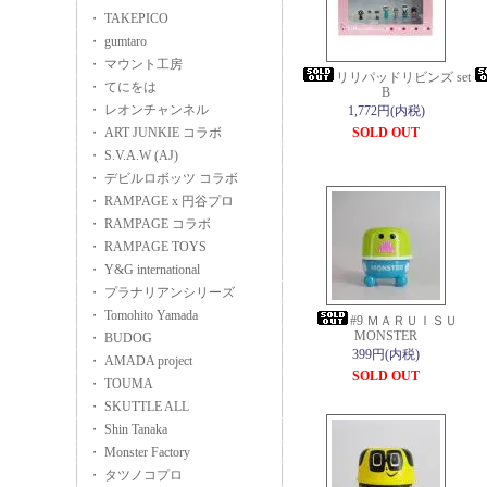
・ TAKEPICO
・ gumtaro
・ マウント工房
リリパッドリビンズ set
・ てにをは
B
・ レオンチャンネル
1,772円(内税)
・ ART JUNKIE コラボ
SOLD OUT
・ S.V.A.W (AJ)
・ デビルロボッツ コラボ
・ RAMPAGE x 円谷プロ
・ RAMPAGE コラボ
・ RAMPAGE TOYS
・ Y&G international
・ プラナリアンシリーズ
・ Tomohito Yamada
#9 ＭＡＲＵＩＳＵ
MONSTER
・ BUDOG
399円(内税)
・ AMADA project
SOLD OUT
・ TOUMA
・ SKUTTLE ALL
・ Shin Tanaka
・ Monster Factory
・ タツノコプロ