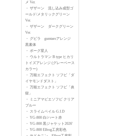
メ Ver.
・
ザザーン 流し込み成型ゴ
ールド/メタリックグリーン
Ver.
・
ザザーン ダークグリーン
Ver.
・
グビラ gumtaroアレンジ
黒素体
・
ボーグ星人
・
ウルトラマン B type ヒカリ
トイズアレンジ (グレーベース
カラー)
・
万能エフェクト ソフビ「ダ
イヤモンドダスト」
・
万能エフェクト ソフビ「炎
獄」
・
ミニアマビエソフビ クリア
ブルー
・
スライムペイル G.I.D
・
YG-800 白/ハート赤
・
YG-800 黒ジャケット2026'
・
YG-800 Elfrog工房彩色
・
ヤドカニン Elfrog工房彩