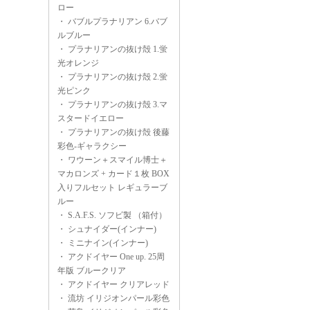
ロー
・
バブルプラナリアン 6.バブ
ルブルー
・
プラナリアンの抜け殻 1.蛍
光オレンジ
・
プラナリアンの抜け殻 2.蛍
光ピンク
・
プラナリアンの抜け殻 3.マ
スタードイエロー
・
プラナリアンの抜け殻 後藤
彩色-ギャラクシー
・
ワウーン＋スマイル博士＋
マカロンズ + カード１枚 BOX
入りフルセット レギュラーブ
ルー
・
S.A.F.S. ソフビ製 （箱付）
・
シュナイダー(インナー)
・
ミニナイン(インナー)
・
アクドイヤー One up. 25周
年版 ブルークリア
・
アクドイヤー クリアレッド
・
流坊 イリジオンパール彩色