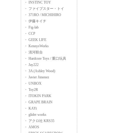
・ INSTINC TOY
・ ファイブスター・トイ
・ 371RO / MICHIHIRO
・ 伊藤キイチ
・ Fig-lab
・ CCP
・ GEEK LIFE
・ KennysWorks
・ 清河联合
・ Hardcore Toys / 重口玩具
・ Jay222
・ 3A (Ashley Wood)
・ Javier Jimenez
・ UNBOX
・ Toy2R
・ ITOKIN PARK
・ GRAPE BRAIN
・ KAYi
・ glider works
・ アクロ社 KRS35
・ AMOS