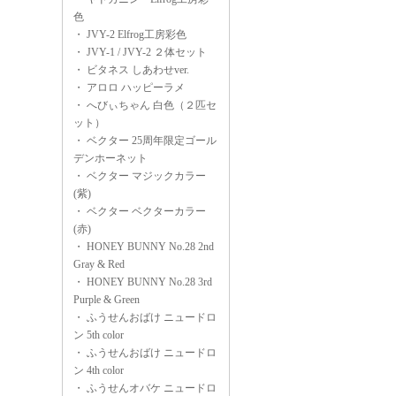
色
・
JVY-2 Elfrog工房彩色
・
JVY-1 / JVY-2 ２体セット
・
ビタネス しあわせver.
・
アロロ ハッピーラメ
・
へびぃちゃん 白色（２匹セ
ット）
・
ベクター 25周年限定ゴール
デンホーネット
・
ベクター マジックカラー
(紫)
・
ベクター ベクターカラー
(赤)
・
HONEY BUNNY No.28 2nd
Gray & Red
・
HONEY BUNNY No.28 3rd
Purple & Green
・
ふうせんおばけ ニュードロ
ン 5th color
・
ふうせんおばけ ニュードロ
ン 4th color
・
ふうせんオバケ ニュードロ