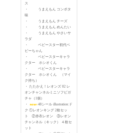
ス
・
うまえもん コンポタ
味
・
うまえもん チーズ
・
うまえもん めんたい
・
うまえもん やさいサ
ラダ
・
ベビースター初代ベ
ビーちゃん
・
ベビースターキャラ
クター ホシオくん
・
ベビースターキャラ
クター ホシオくん （マイ
ク持ち）
・
たたかえ！レオンズ 02 レ
オンチャンネルミニソフビガ
チャ（1個）
・
48シール illustration:ド
ク ①レオンキング 2枚セッ
ト ②赤衣レオン ③レオン
チャンネル（キック） ４枚セ
ット