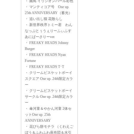
・
菌鳥 イリジオンパール彩色
・
マンティコア号 One up.
25th ANNIVERSARY（蓄光）
・
追い出し猫 花散らし
・
新世界秩序トミー君 わん
なっぷとぅうぇりーふぃふす
あにばーさりーver.
・
FREAKY HEADS Johnny
Burger
・
FREAKY HEADS Nyan
Fortune
・
FREAKY HEADS T･T
・
クリームビスケットボーイ
スクエア One up. 24th限定カラ
ー
・
クリームビスケットボーイ
サークル One up. 24th限定カラ
ー
・
傘河童＆やかん河童 2体セ
ットOne up. 25th
ANNIVERSARY
・
花びら餅モチラ （くわえご
ぼう＆ふわふわ座布団＆水引