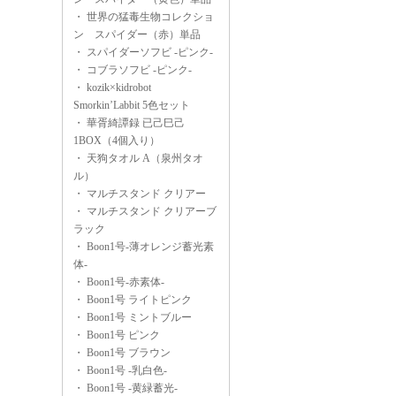
・
世界の猛毒生物コレクショ
ン スパイダー（赤）単品
・
スパイダーソフビ -ピンク-
・
コブラソフビ -ピンク-
・
kozik×kidrobot
Smorkin’Labbit 5色セット
・
華胥綺譚録 已己巳己
1BOX（4個入り）
・
天狗タオル A（泉州タオ
ル）
・
マルチスタンド クリアー
・
マルチスタンド クリアーブ
ラック
・
Boon1号-薄オレンジ蓄光素
体-
・
Boon1号-赤素体-
・
Boon1号 ライトピンク
・
Boon1号 ミントブルー
・
Boon1号 ピンク
・
Boon1号 ブラウン
・
Boon1号 -乳白色-
・
Boon1号 -黄緑蓄光-