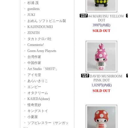
・ 杉浦 茂
・ gumliens
・ JUKI
#4 MARUISU YELLOW
DOT
・ おめん ソフトビニール製
399円(内税)
・ KAIJINDOUMEI
SOLD OUT
・ ZENITH
・ タカトクロバ社
・ Cementerio!
・ Green Army Playsets
・ 台湾作家
・ 中国作家
・ Art Studio「SHOT!」
・ アイモ堂
DAVID MUSHROOM
PINK DOT
・ あらいきりこ
1,029円(内税)
・ エンビー
SOLD OUT
・ オタクリーム
・ KAIEDA(dune)
・ 怪奇里紗
・ キングストイ
・ 小夏屋
・ ソフビレスラー（サンガッ