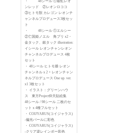
・
48シール ①最虹レオ
ンレッド ②レオンロココ
③ヒトモ獣 カレゴン レオンチ
ャンネルプロデュース3枚セッ
ト
・
48シール ①エルシー
②亡国姫ノエル 角プリ x2・
金タック、銀タック illustration:
イシール レオンチャンレオン
チャンネルプロデュース 4枚
セット
・
48シール ヒトモ爺 レオン
チャンネル x 2 + レオンチャン
ネルプロデュース One up. ver.
x1 3枚セット
・
イラスト：グリーンハウ
ス 東方Project仰天貼絵集
48シール / 98シール 二枚のセ
ット x 4種フルセット
・
COIJYARUS(コイジャラス)
-偏光パールに彩色
・
COIJYARUS(コイジャラス)
-クリア逆レインボー彩色