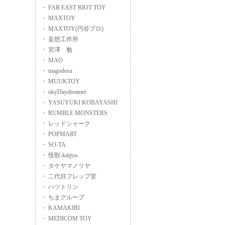
・ FAR EAST RIOT TOY
・ MAXTOY
・ MAXTOY(円谷プロ)
・ 妄想工作所
・ 宮澤 勉
・ MAO
・ magodesu
・ MUUKTOY
・ ukyDaydreamer
・ YASUYUKI KOBAYASHI
・ RUMBLE MONSTERS
・ レッドシャーク
・ POPMART
・ SO-TA
・ 怪獣-kaijyu-
・ タケヤマノリヤ
・ 二代目フレップ堂
・ ハツトリン
・ ちまグループ
・ KAMAKIRI
・ MEDICOM TOY