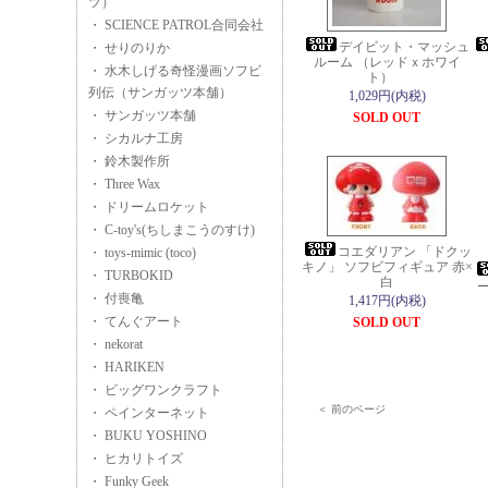
ツ）
・ SCIENCE PATROL合同会社
デイビット・マッシュ
・ せりのりか
ルーム （レッドｘホワイ
・ 水木しげる奇怪漫画ソフビ
ト）
列伝（サンガッツ本舗）
1,029円(内税)
・ サンガッツ本舗
SOLD OUT
・ シカルナ工房
・ 鈴木製作所
・ Three Wax
・ ドリームロケット
・ C-toy's(ちしまこうのすけ)
コエダリアン 「ドクッ
・ toys-mimic (toco)
キノ」 ソフビフィギュア 赤×
・ TURBOKID
白
・ 付喪亀
1,417円(内税)
・ てんぐアート
SOLD OUT
・ nekorat
・ HARIKEN
・ ビッグワンクラフト
＜ 前のページ
・ ペインターネット
・ BUKU YOSHINO
・ ヒカリトイズ
・ Funky Geek