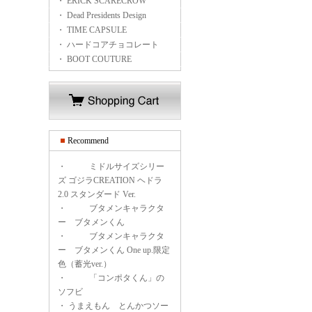
・ ERICK SCARECROW
・ Dead Presidents Design
・ TIME CAPSULE
・ ハードコアチョコレート
・ BOOT COUTURE
Recommend
・
ミドルサイズシリー
ズ ゴジラCREATION ヘドラ
2.0 スタンダード Ver.
・
ブタメンキャラクタ
ー ブタメンくん
・
ブタメンキャラクタ
ー ブタメンくん One up.限定
色（蓄光ver.）
・
「コンポタくん」の
ソフビ
・
うまえもん とんかつソー