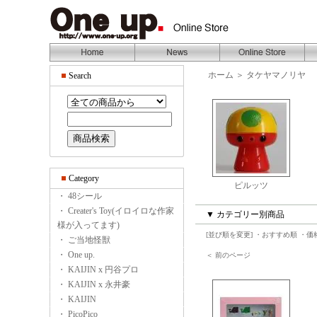
ホーム
＞
タケヤマノリヤ
Search
Category
ピルッツ
・ 48シール
・ Creater's Toy(イロイロな作家
▼ カテゴリー別商品
様が入ってます)
[並び順を変更]
・おすすめ順
・価
・ ご当地怪獣
・ One up.
＜ 前のページ
・ KAIJIN x 円谷プロ
・ KAIJIN x 永井豪
・ KAIJIN
・ PicoPico