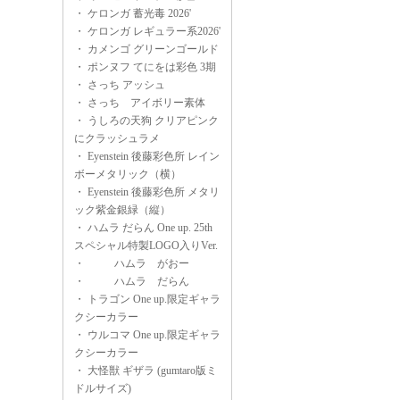
・
ケロンガ 蓄光毒 2026'
・
ケロンガ レギュラー系2026'
・
カメンゴ グリーンゴールド
・
ポンヌフ てにをは彩色 3期
・
さっち アッシュ
・
さっち アイボリー素体
・
うしろの天狗 クリアピンク
にクラッシュラメ
・
Eyenstein 後藤彩色所 レイン
ボーメタリック（横）
・
Eyenstein 後藤彩色所 メタリ
ック紫金銀緑（縦）
・
ハムラ だらん One up. 25th
スペシャル特製LOGO入りVer.
・
ハムラ がおー
・
ハムラ だらん
・
トラゴン One up.限定ギャラ
クシーカラー
・
ウルコマ One up.限定ギャラ
クシーカラー
・
大怪獣 ギザラ (gumtaro版ミ
ドルサイズ)