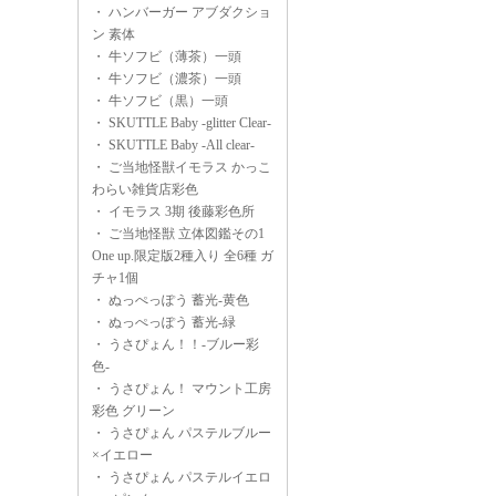
・
ハンバーガー アブダクショ
ン 素体
・
牛ソフビ（薄茶）一頭
・
牛ソフビ（濃茶）一頭
・
牛ソフビ（黒）一頭
・
SKUTTLE Baby -glitter Clear-
・
SKUTTLE Baby -All clear-
・
ご当地怪獣イモラス かっこ
わらい雑貨店彩色
・
イモラス 3期 後藤彩色所
・
ご当地怪獣 立体図鑑その1
One up.限定版2種入り 全6種 ガ
チャ1個
・
ぬっぺっぽう 蓄光-黄色
・
ぬっぺっぽう 蓄光-緑
・
うさぴょん！！-ブルー彩
色-
・
うさぴょん！ マウント工房
彩色 グリーン
・
うさぴょん パステルブルー
×イエロー
・
うさぴょん パステルイエロ