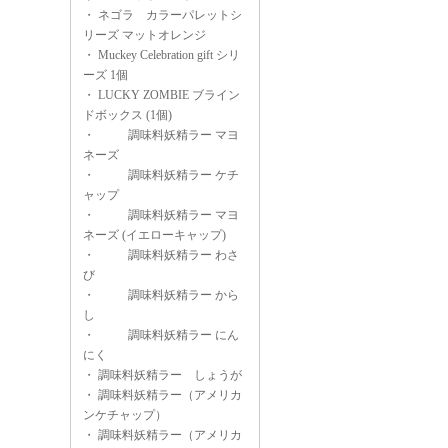
・
ネゴラ カラーパレットシ
リーズ マットオレンジ
・
Muckey Celebration gift シリ
ーズ 1個
・
LUCKY ZOMBIE ブライン
ドボックス (1個)
・
調味料妖精ラー マヨ
ネーズ
・
調味料妖精ラー ケチ
ャップ
・
調味料妖精ラー マヨ
ネーズ (イエローキャップ)
・
調味料妖精ラー わさ
び
・
調味料妖精ラー から
し
・
調味料妖精ラー にん
にく
・
調味料妖精ラー しょうが
・
調味料妖精ラー（アメリカ
ンケチャップ）
・
調味料妖精ラー（アメリカ