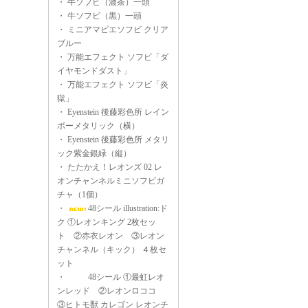
・
牛ソフビ（濃茶）一頭
・
牛ソフビ（黒）一頭
・
ミニアマビエソフビ クリア
ブルー
・
万能エフェクト ソフビ「ダ
イヤモンドダスト」
・
万能エフェクト ソフビ「炎
獄」
・
Eyenstein 後藤彩色所 レイン
ボーメタリック（横）
・
Eyenstein 後藤彩色所 メタリ
ック紫金銀緑（縦）
・
たたかえ！レオンズ 02 レ
オンチャンネルミニソフビガ
チャ（1個）
・
48シール illustration:ド
ク ①レオンキング 2枚セッ
ト ②赤衣レオン ③レオン
チャンネル（キック） ４枚セ
ット
・
48シール ①最虹レオ
ンレッド ②レオンロココ
③ヒトモ獣 カレゴン レオンチ