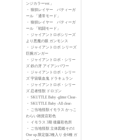
ンジカラーver.」
・
狼狽レイヤー パティーガ
ール 「通常モード」
・
狼狽レイヤー パティーガ
ール 「戦闘モード」
・
ジャイアントロボシリーズ
より悪魔の眼 ガンモンス
・
ジャイアントロボ シリーズ
巨腕ガンガー
・
ジャイアントロボ・シリー
ズ 鉄の牙 アイアンパワー
・
ジャイアントロボ・シリー
ズ 宇宙吸血鬼 ドラキュラン
・
ジャイアントロボ・シリー
ズ 忍者怪獣 ドロゴン
・
SKUTTLE Baby -glitter Clear-
・
SKUTTLE Baby -All clear-
・
ご当地怪獣イモラス かっこ
わらい雑貨店彩色
・
イモラス 3期 後藤彩色所
・
ご当地怪獣 立体図鑑その1
One up.限定版2種入り 全6種 ガ