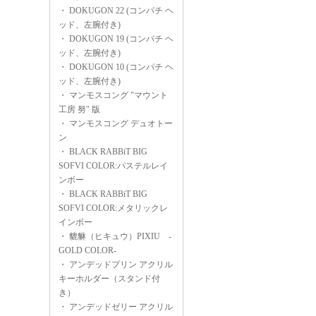
・
DOKUGON 22 (コンパチ ヘ
ッド、左腕付き)
・
DOKUGON 19 (コンパチ ヘ
ッド、左腕付き)
・
DOKUGON 10 (コンパチ ヘ
ッド、左腕付き)
・
マンモスコング "マウント
工房 努" 版
・
マンモスコング デュオトー
ン
・
BLACK RABBiT BIG
SOFVI COLOR:パステルレイ
ンボー
・
BLACK RABBiT BIG
SOFVI COLOR:メタリックレ
インボー
・
貔貅（ヒキュウ）PIXIU -
GOLD COLOR-
・
アンデッドプリン アクリル
キーホルダー（スタンド付
き）
・
アンデッドゼリー アクリル