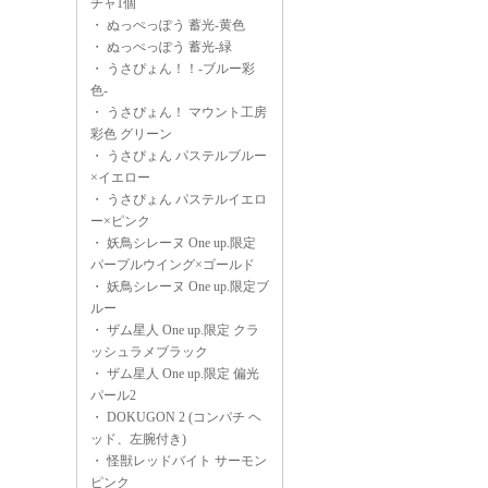
チャ1個
・
ぬっぺっぽう 蓄光-黄色
・
ぬっぺっぽう 蓄光-緑
・
うさぴょん！！-ブルー彩
色-
・
うさぴょん！ マウント工房
彩色 グリーン
・
うさぴょん パステルブルー
×イエロー
・
うさぴょん パステルイエロ
ー×ピンク
・
妖鳥シレーヌ One up.限定
パープルウイング×ゴールド
・
妖鳥シレーヌ One up.限定ブ
ルー
・
ザム星人 One up.限定 クラ
ッシュラメブラック
・
ザム星人 One up.限定 偏光
パール2
・
DOKUGON 2 (コンパチ ヘ
ッド、左腕付き)
・
怪獣レッドバイト サーモン
ピンク