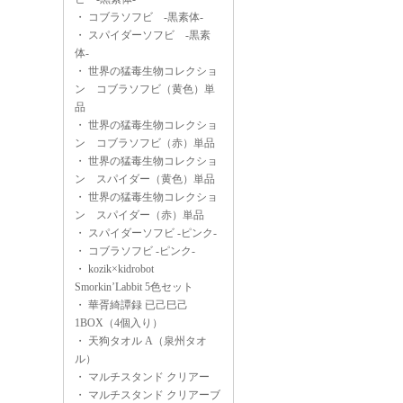
・
コブラソフビ -黒素体-
・
スパイダーソフビ -黒素
体-
・
世界の猛毒生物コレクショ
ン コブラソフビ（黄色）単
品
・
世界の猛毒生物コレクショ
ン コブラソフビ（赤）単品
・
世界の猛毒生物コレクショ
ン スパイダー（黄色）単品
・
世界の猛毒生物コレクショ
ン スパイダー（赤）単品
・
スパイダーソフビ -ピンク-
・
コブラソフビ -ピンク-
・
kozik×kidrobot
Smorkin’Labbit 5色セット
・
華胥綺譚録 已己巳己
1BOX（4個入り）
・
天狗タオル A（泉州タオ
ル）
・
マルチスタンド クリアー
・
マルチスタンド クリアーブ