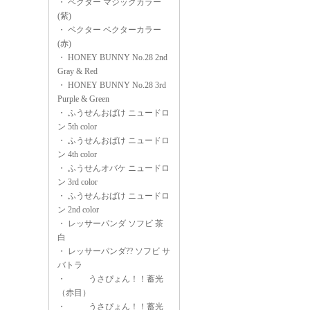
・
ベクター マジックカラー
(紫)
・
ベクター ベクターカラー
(赤)
・
HONEY BUNNY No.28 2nd
Gray & Red
・
HONEY BUNNY No.28 3rd
Purple & Green
・
ふうせんおばけ ニュードロ
ン 5th color
・
ふうせんおばけ ニュードロ
ン 4th color
・
ふうせんオバケ ニュードロ
ン 3rd color
・
ふうせんおばけ ニュードロ
ン 2nd color
・
レッサーパンダ ソフビ 茶
白
・
レッサーパンダ?? ソフビ サ
バトラ
・
うさぴょん！！蓄光
（赤目）
・
うさぴょん！！蓄光