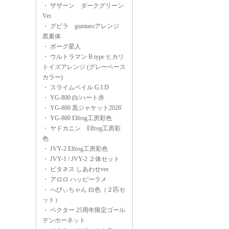
・
ザザーン ダークグリーン
Ver.
・
グビラ gumtaroアレンジ
黒素体
・
ボーグ星人
・
ウルトラマン B type ヒカリ
トイズアレンジ (グレーベース
カラー)
・
スライムペイル G.I.D
・
YG-800 白/ハート赤
・
YG-800 黒ジャケット2026'
・
YG-800 Elfrog工房彩色
・
ヤドカニン Elfrog工房彩
色
・
JVY-2 Elfrog工房彩色
・
JVY-1 / JVY-2 ２体セット
・
ビタネス しあわせver.
・
アロロ ハッピーラメ
・
へびぃちゃん 白色（２匹セ
ット）
・
ベクター 25周年限定ゴール
デンホーネット