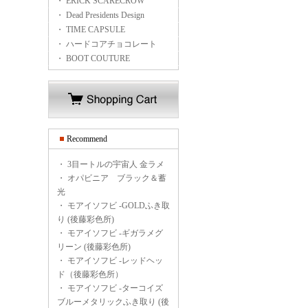
・ ERICK SCARECROW
・ Dead Presidents Design
・ TIME CAPSULE
・ ハードコアチョコレート
・ BOOT COUTURE
Recommend
・
3目ートルの宇宙人 金ラメ
・
オパビニア ブラック＆蓄
光
・
モアイソフビ -GOLDふき取
り (後藤彩色所)
・
モアイソフビ -ギガラメグ
リーン (後藤彩色所)
・
モアイソフビ -レッドヘッ
ド（後藤彩色所）
・
モアイソフビ -ターコイズ
ブルーメタリックふき取り (後