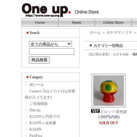
ホーム
＞
タケヤマノリヤ
Search
▼ カテゴリー別商品
[並び順を変更]
・おすすめ順
・価
Category
・ 48シール
・ Creater's Toy(イロイロな作家
様が入ってます)
・ ご当地怪獣
・ One up.
ピルッツ 彩色版
・ KAIJIN x 円谷プロ
1,000円(内税)
・ KAIJIN x 永井豪
SOLD OUT
・ KAIJIN
・ PicoPico