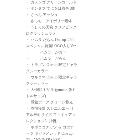
・
カメンゴ グリーンゴールド
・
ポンヌフ てにをは彩色 3期
・
さっち アッシュ
・
さっち アイボリー素体
・
うしろの天狗 クリアピンク
にクラッシュラメ
・
ハムラ だらん One up. 25th
スペシャル特製LOGO入りVer.
・
ハムラ がおー
・
ハムラ だらん
・
トラゴン One up.限定ギャラ
クシーカラー
・
ウルコマ One up.限定ギャラ
クシーカラー
・
大怪獣 ギザラ (gumtaro版ミ
ドルサイズ)
・
髑髏ボーグ グリーン蓄光
・
寿司怪獣 スシエルエー リ
アル寿司サイズ フィギュアコ
レクション3（1個）
・
ボボココナッツ ＆ コボナ
ッツ ギガラメレッド One up.
25th ANNIVERSARY