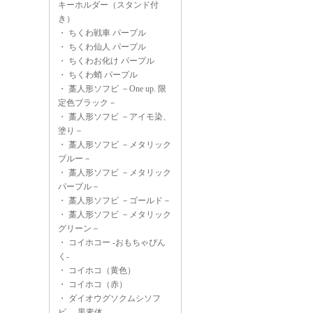
キーホルダー（スタンド付
き）
・
ちくわ戦車 パープル
・
ちくわ仙人 パープル
・
ちくわお化け パープル
・
ちくわ蛸 パープル
・
藁人形ソフビ －One up. 限
定色ブラック－
・
藁人形ソフビ －アイモ染、
塗り－
・
藁人形ソフビ －メタリック
ブルー－
・
藁人形ソフビ －メタリック
パープル－
・
藁人形ソフビ －ゴールド－
・
藁人形ソフビ －メタリック
グリーン－
・
コイホコー -おもちゃぴん
く-
・
コイホコ（黄色）
・
コイホコ（赤）
・
ダイオウグソクムシソフ
ビ -黒素体-