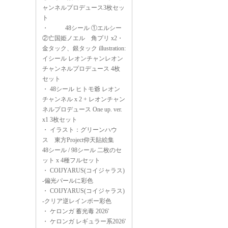
ャンネルプロデュース3枚セッ
ト
・
48シール ①エルシー
②亡国姫ノエル 角プリ x2・
金タック、銀タック illustration:
イシール レオンチャンレオン
チャンネルプロデュース 4枚
セット
・
48シール ヒトモ爺 レオン
チャンネル x 2 + レオンチャン
ネルプロデュース One up. ver.
x1 3枚セット
・
イラスト：グリーンハウ
ス 東方Project仰天貼絵集
48シール / 98シール 二枚のセ
ット x 4種フルセット
・
COIJYARUS(コイジャラス)
-偏光パールに彩色
・
COIJYARUS(コイジャラス)
-クリア逆レインボー彩色
・
ケロンガ 蓄光毒 2026'
・
ケロンガ レギュラー系2026'