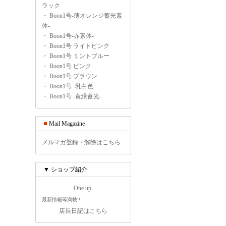
ラック
・
Boon1号-薄オレンジ蓄光素
体-
・
Boon1号-赤素体-
・
Boon1号 ライトピンク
・
Boon1号 ミントブルー
・
Boon1号 ピンク
・
Boon1号 ブラウン
・
Boon1号 -乳白色-
・
Boon1号 -黄緑蓄光-
Mail Magazine
メルマガ登録・解除はこちら
▼ ショップ紹介
One up.
最新情報等満載!!
店長日記はこちら