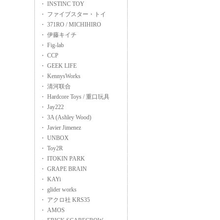
・ INSTINC TOY
・ ファイブスター・トイ
・ 371RO / MICHIHIRO
・ 伊藤キイチ
・ Fig-lab
・ CCP
・ GEEK LIFE
・ KennysWorks
・ 清河联合
・ Hardcore Toys / 重口玩具
・ Jay222
・ 3A (Ashley Wood)
・ Javier Jimenez
・ UNBOX
・ Toy2R
・ ITOKIN PARK
・ GRAPE BRAIN
・ KAYi
・ glider works
・ アクロ社 KRS35
・ AMOS