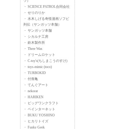
ツ）
・ SCIENCE PATROL合同会社
・ せりのりか
・ 水木しげる奇怪漫画ソフビ
列伝（サンガッツ本舗）
・ サンガッツ本舗
・ シカルナ工房
・ 鈴木製作所
・ Three Wax
・ ドリームロケット
・ C-toy's(ちしまこうのすけ)
・ toys-mimic (toco)
・ TURBOKID
・ 付喪亀
・ てんぐアート
・ nekorat
・ HARIKEN
・ ビッグワンクラフト
・ ペインターネット
・ BUKU YOSHINO
・ ヒカリトイズ
・ Funky Geek