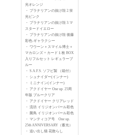
光オレンジ
・
プラナリアンの抜け殻 2.蛍
光ピンク
・
プラナリアンの抜け殻 3.マ
スタードイエロー
・
プラナリアンの抜け殻 後藤
彩色-ギャラクシー
・
ワウーン＋スマイル博士＋
マカロンズ + カード１枚 BOX
入りフルセット レギュラーブ
ルー
・
S.A.F.S. ソフビ製 （箱付）
・
シュナイダー(インナー)
・
ミニナイン(インナー)
・
アクドイヤー One up. 25周
年版 ブルークリア
・
アクドイヤー クリアレッド
・
流坊 イリジオンパール彩色
・
菌鳥 イリジオンパール彩色
・
マンティコア号 One up.
25th ANNIVERSARY（蓄光）
・
追い出し猫 花散らし