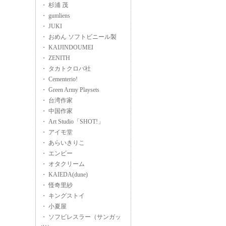
・ 杉浦 茂
・ gumliens
・ JUKI
・ おめん ソフトビニール製
・ KAIJINDOUMEI
・ ZENITH
・ タカトクロバ社
・ Cementerio!
・ Green Army Playsets
・ 台湾作家
・ 中国作家
・ Art Studio「SHOT!」
・ アイモ堂
・ あらいきりこ
・ エンビー
・ オタクリーム
・ KAIEDA(dune)
・ 怪奇里紗
・ キングストイ
・ 小夏屋
・ ソフビレスラー（サンガッ