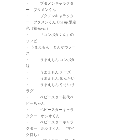
・
ブタメンキャラクタ
ー ブタメンくん
・
ブタメンキャラクタ
ー ブタメンくん One up.限定
色（蓄光ver.）
・
「コンポタくん」の
ソフビ
・
うまえもん とんかつソー
ス
・
うまえもん コンポタ
味
・
うまえもん チーズ
・
うまえもん めんたい
・
うまえもん やさいサ
ラダ
・
ベビースター初代ベ
ビーちゃん
・
ベビースターキャラ
クター ホシオくん
・
ベビースターキャラ
クター ホシオくん （マイ
ク持ち）