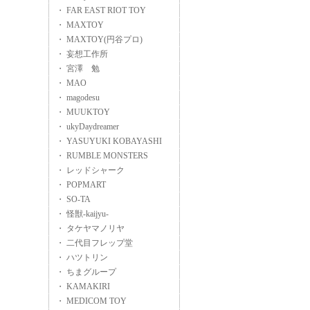
・ FAR EAST RIOT TOY
・ MAXTOY
・ MAXTOY(円谷プロ)
・ 妄想工作所
・ 宮澤 勉
・ MAO
・ magodesu
・ MUUKTOY
・ ukyDaydreamer
・ YASUYUKI KOBAYASHI
・ RUMBLE MONSTERS
・ レッドシャーク
・ POPMART
・ SO-TA
・ 怪獣-kaijyu-
・ タケヤマノリヤ
・ 二代目フレップ堂
・ ハツトリン
・ ちまグループ
・ KAMAKIRI
・ MEDICOM TOY