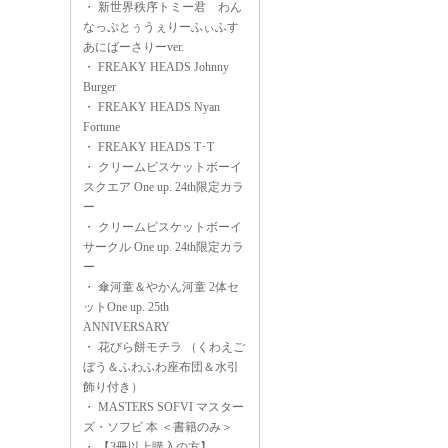
・
新世界秩序トミー君 わん
なっぷとぅうぇりーふぃふす
あにばーさりーver.
・
FREAKY HEADS Johnny
Burger
・
FREAKY HEADS Nyan
Fortune
・
FREAKY HEADS T･T
・
クリームビスケットボーイ
スクエア One up. 24th限定カラ
ー
・
クリームビスケットボーイ
サークル One up. 24th限定カラ
ー
・
傘河童＆やかん河童 2体セ
ットOne up. 25th
ANNIVERSARY
・
花びら餅モチラ （くわえご
ぼう＆ふわふわ座布団＆水引
飾り付き）
・
MASTERS SOFVI マスター
ズ・ソフビ 本 ＜書籍のみ＞
・
【3冊以上購入の方】