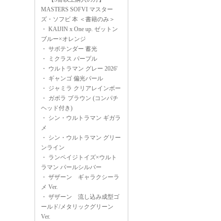
MASTERS SOFVI マスター
ズ・ソフビ 本 ＜書籍のみ＞
・
KAIJIN x One up. ゼットン
ブルー×オレンジ
・
サボテンダー 蓄光
・
ミクラス パープル
・
ウルトラマン グレー 2026'
・
ギャンゴ 偏光パール
・
ジャミラ クリアレインボー
・
ガボラ ブラウン (コンパチ
ヘッド付き)
・
シン・ウルトラマン ギガラ
メ
・
シン・ウルトラマン グリー
ンライン
・
ランペイジトイズ×ウルト
ラマン パールシルバー
・
ザザーン ギャラクシーラ
メ Ver.
・
ザザーン 流し込み成型ゴ
ールド/メタリックグリーン
Ver.