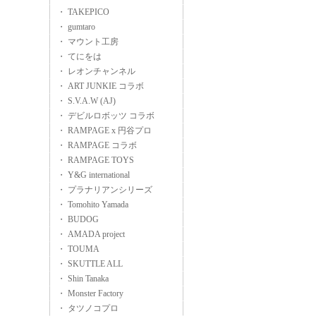
・ TAKEPICO
・ gumtaro
・ マウント工房
・ てにをは
・ レオンチャンネル
・ ART JUNKIE コラボ
・ S.V.A.W (AJ)
・ デビルロボッツ コラボ
・ RAMPAGE x 円谷プロ
・ RAMPAGE コラボ
・ RAMPAGE TOYS
・ Y&G international
・ プラナリアンシリーズ
・ Tomohito Yamada
・ BUDOG
・ AMADA project
・ TOUMA
・ SKUTTLE ALL
・ Shin Tanaka
・ Monster Factory
・ タツノコプロ