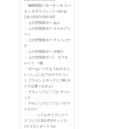
・
蝙蝠怪獣パタパタン & コパ
タン ギガラメレッド One up.
25th ANNIVERSARY
・
上の空怪獣ボー あか
・
上の空怪獣ボー スカルグリ
ーン
・
上の空怪獣ボー チョコバナ
ナ
・
上の空怪獣ボー 夕焼け
・
上の空怪獣ボー2 カプセ
ルトイ 1個
・
ボーはいつでもうわのそら
いっしょにおでかけマスコッ
ト ブラインドボックス 1個 (キ
ャラは選べません)
・
デモンソフビソフビ サンレ
ッド
・
デモンソフビソフビ バナナ
イエロー
・
ミドルサイズシリー
ズ ゴジラCREATION ヘドラ
2.0 スタンダード Ver.