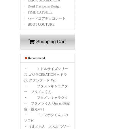
・ ERICK SCARECROW
・ Dead Presidents Design
・ TIME CAPSULE
・ ハードコアチョコレート
・ BOOT COUTURE
Recommend
・
ミドルサイズシリー
ズ ゴジラCREATION ヘドラ
2.0 スタンダード Ver.
・
ブタメンキャラクタ
ー ブタメンくん
・
ブタメンキャラクタ
ー ブタメンくん One up.限定
色（蓄光ver.）
・
「コンポタくん」の
ソフビ
・
うまえもん とんかつソー