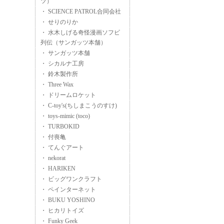
ツ）
・ SCIENCE PATROL合同会社
・ せりのりか
・ 水木しげる奇怪漫画ソフビ
列伝（サンガッツ本舗）
・ サンガッツ本舗
・ シカルナ工房
・ 鈴木製作所
・ Three Wax
・ ドリームロケット
・ C-toy's(ちしまこうのすけ)
・ toys-mimic (toco)
・ TURBOKID
・ 付喪亀
・ てんぐアート
・ nekorat
・ HARIKEN
・ ビッグワンクラフト
・ ペインターネット
・ BUKU YOSHINO
・ ヒカリトイズ
・ Funky Geek