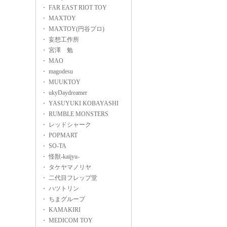
・ FAR EAST RIOT TOY
・ MAXTOY
・ MAXTOY(円谷プロ)
・ 妄想工作所
・ 宮澤 勉
・ MAO
・ magodesu
・ MUUKTOY
・ ukyDaydreamer
・ YASUYUKI KOBAYASHI
・ RUMBLE MONSTERS
・ レッドシャーク
・ POPMART
・ SO-TA
・ 怪獣-kaijyu-
・ タケヤマノリヤ
・ 二代目フレップ堂
・ ハツトリン
・ ちまグループ
・ KAMAKIRI
・ MEDICOM TOY