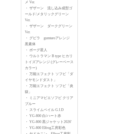
メ Ver.
・
ザザーン 流し込み成型ゴ
ールド/メタリックグリーン
Ver.
・
ザザーン ダークグリーン
Ver.
・
グビラ gumtaroアレンジ
黒素体
・
ボーグ星人
・
ウルトラマン B type ヒカリ
トイズアレンジ (グレーベース
カラー)
・
万能エフェクト ソフビ「ダ
イヤモンドダスト」
・
万能エフェクト ソフビ「炎
獄」
・
ミニアマビエソフビ クリア
ブルー
・
スライムペイル G.I.D
・
YG-800 白/ハート赤
・
YG-800 黒ジャケット2026'
・
YG-800 Elfrog工房彩色
・
ヤドカニン Elfrog工房彩