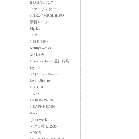
・ INSTINC TOY
・ ファイブスター・トイ
・ 371RO / MICHIHIRO
・ 伊藤キイチ
・ Fig-lab
・ CCP
・ GEEK LIFE
・ KennysWorks
・ 清河联合
・ Hardcore Toys / 重口玩具
・ Jay222
・ 3A (Ashley Wood)
・ Javier Jimenez
・ UNBOX
・ Toy2R
・ ITOKIN PARK
・ GRAPE BRAIN
・ KAYi
・ glider works
・ アクロ社 KRS35
・ AMOS