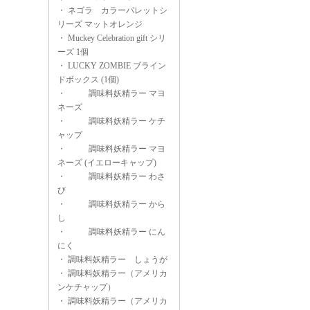
・
ネゴラ カラーパレットシ
リーズ マットオレンジ
・
Muckey Celebration gift シリ
ーズ 1個
・
LUCKY ZOMBIE ブライン
ドボックス (1個)
・
調味料妖精ラー マヨ
ネーズ
・
調味料妖精ラー ケチ
ャップ
・
調味料妖精ラー マヨ
ネーズ (イエローキャップ)
・
調味料妖精ラー わさ
び
・
調味料妖精ラー から
し
・
調味料妖精ラー にん
にく
・
調味料妖精ラー しょうが
・
調味料妖精ラー（アメリカ
ンケチャップ）
・
調味料妖精ラー（アメリカ