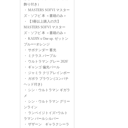
飾り付き）
・
MASTERS SOFVI マスター
ズ・ソフビ 本 ＜書籍のみ＞
・
【3冊以上購入の方】
MASTERS SOFVI マスター
ズ・ソフビ 本 ＜書籍のみ＞
・
KAIJIN x One up. ゼットン
ブルー×オレンジ
・
サボテンダー 蓄光
・
ミクラス パープル
・
ウルトラマン グレー 2026'
・
ギャンゴ 偏光パール
・
ジャミラ クリアレインボー
・
ガボラ ブラウン (コンパチ
ヘッド付き)
・
シン・ウルトラマン ギガラ
メ
・
シン・ウルトラマン グリー
ンライン
・
ランペイジトイズ×ウルト
ラマン パールシルバー
・
ザザーン ギャラクシーラ