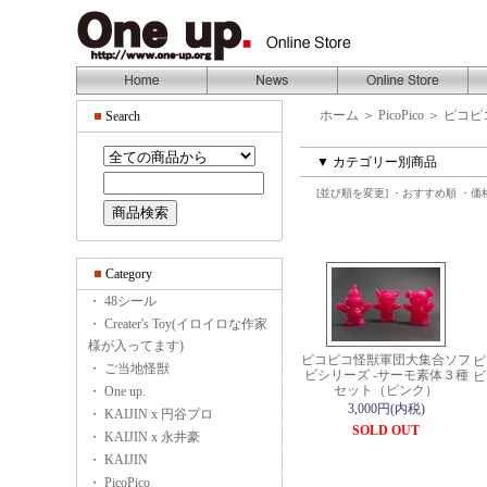
ホーム
＞
PicoPico
＞
ピコピ
Search
▼ カテゴリー別商品
[並び順を変更]
・おすすめ順
・価
Category
・ 48シール
・ Creater's Toy(イロイロな作家
様が入ってます)
ピコピコ怪獣軍団大集合ソフ
ピ
・ ご当地怪獣
ビシリーズ -サーモ素体３種
ビ
セット（ピンク）
・ One up.
3,000円(内税)
・ KAIJIN x 円谷プロ
SOLD OUT
・ KAIJIN x 永井豪
・ KAIJIN
・ PicoPico