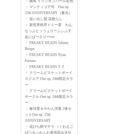
・
菌鳥 イリジオンパール彩色
・
マンティコア号 One up.
25th ANNIVERSARY（蓄光）
・
追い出し猫 花散らし
・
新世界秩序トミー君 わん
なっぷとぅうぇりーふぃふす
あにばーさりーver.
・
FREAKY HEADS Johnny
Burger
・
FREAKY HEADS Nyan
Fortune
・
FREAKY HEADS T･T
・
クリームビスケットボーイ
スクエア One up. 24th限定カラ
ー
・
クリームビスケットボーイ
サークル One up. 24th限定カラ
ー
・
傘河童＆やかん河童 2体セ
ットOne up. 25th
ANNIVERSARY
・
花びら餅モチラ （くわえご
ぼう＆ふわふわ座布団＆水引