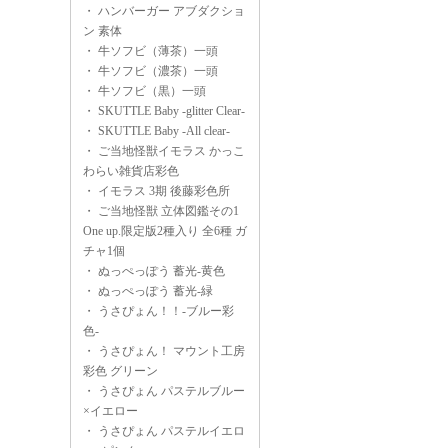
・
ハンバーガー アブダクショ
ン 素体
・
牛ソフビ（薄茶）一頭
・
牛ソフビ（濃茶）一頭
・
牛ソフビ（黒）一頭
・
SKUTTLE Baby -glitter Clear-
・
SKUTTLE Baby -All clear-
・
ご当地怪獣イモラス かっこ
わらい雑貨店彩色
・
イモラス 3期 後藤彩色所
・
ご当地怪獣 立体図鑑その1
One up.限定版2種入り 全6種 ガ
チャ1個
・
ぬっぺっぽう 蓄光-黄色
・
ぬっぺっぽう 蓄光-緑
・
うさぴょん！！-ブルー彩
色-
・
うさぴょん！ マウント工房
彩色 グリーン
・
うさぴょん パステルブルー
×イエロー
・
うさぴょん パステルイエロ