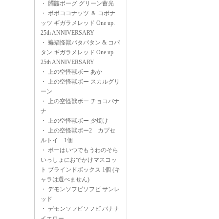
・
髑髏ボーグ グリーン蓄光
・
ボボココナッツ ＆ コボナ
ッツ ギガラメレッド One up.
25th ANNIVERSARY
・
蝙蝠怪獣パタパタン & コパ
タン ギガラメレッド One up.
25th ANNIVERSARY
・
上の空怪獣ボー あか
・
上の空怪獣ボー スカルグリ
ーン
・
上の空怪獣ボー チョコバナ
ナ
・
上の空怪獣ボー 夕焼け
・
上の空怪獣ボー2 カプセ
ルトイ 1個
・
ボーはいつでもうわのそら
いっしょにおでかけマスコッ
ト ブラインドボックス 1個 (キ
ャラは選べません)
・
デモンソフビソフビ サンレ
ッド
・
デモンソフビソフビ バナナ
イエロー