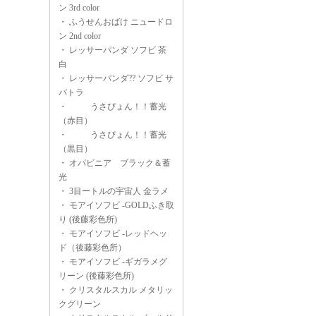
ン 3rd color
・
ふうせんおばけ ニュードロ
ン 2nd color
・
レッサーパンダ ソフビ 茶
白
・
レッサーパンダ?? ソフビ サ
バトラ
・
うさぴょん！！蓄光
（赤目）
・
うさぴょん！！蓄光
（黒目）
・
オパビニア ブラック＆蓄
光
・
3目ートルの宇宙人 金ラメ
・
モアイソフビ -GOLDふき取
り (後藤彩色所)
・
モアイソフビ -レッドヘッ
ド（後藤彩色所）
・
モアイソフビ -ギガラメグ
リーン (後藤彩色所)
・
クリスタルスカル メタリッ
クグリーン