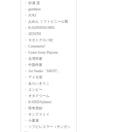
・ 杉浦 茂
・ gumliens
・ JUKI
・ おめん ソフトビニール製
・ KAIJINDOUMEI
・ ZENITH
・ タカトクロバ社
・ Cementerio!
・ Green Army Playsets
・ 台湾作家
・ 中国作家
・ Art Studio「SHOT!」
・ アイモ堂
・ あらいきりこ
・ エンビー
・ オタクリーム
・ KAIEDA(dune)
・ 怪奇里紗
・ キングストイ
・ 小夏屋
・ ソフビレスラー（サンガッ