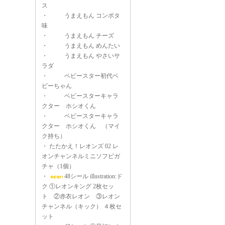
ス
・
うまえもん コンポタ
味
・
うまえもん チーズ
・
うまえもん めんたい
・
うまえもん やさいサ
ラダ
・
ベビースター初代ベ
ビーちゃん
・
ベビースターキャラ
クター ホシオくん
・
ベビースターキャラ
クター ホシオくん （マイ
ク持ち）
・
たたかえ！レオンズ 02 レ
オンチャンネルミニソフビガ
チャ（1個）
・
48シール illustration:ド
ク ①レオンキング 2枚セッ
ト ②赤衣レオン ③レオン
チャンネル（キック） ４枚セ
ット