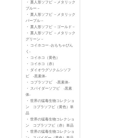
・
藁人形ソフビ －メタリック
ブルー－
・
藁人形ソフビ －メタリック
パープル－
・
藁人形ソフビ －ゴールド－
・
藁人形ソフビ －メタリック
グリーン－
・
コイホコー -おもちゃぴん
く-
・
コイホコ（黄色）
・
コイホコ（赤）
・
ダイオウグソクムシソフ
ビ -黒素体-
・
コブラソフビ -黒素体-
・
スパイダーソフビ -黒素
体-
・
世界の猛毒生物コレクショ
ン コブラソフビ（黄色）単
品
・
世界の猛毒生物コレクショ
ン コブラソフビ（赤）単品
・
世界の猛毒生物コレクショ
ン スパイダー（黄色）単品