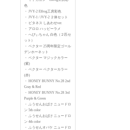
色
・
JVY-2 Elfrog工房彩色
・
JVY-1 / JVY-2 ２体セット
・
ビタネス しあわせver.
・
アロロ ハッピーラメ
・
へびぃちゃん 白色（２匹セ
ット）
・
ベクター 25周年限定ゴール
デンホーネット
・
ベクター マジックカラー
(紫)
・
ベクター ベクターカラー
(赤)
・
HONEY BUNNY No.28 2nd
Gray & Red
・
HONEY BUNNY No.28 3rd
Purple & Green
・
ふうせんおばけ ニュードロ
ン 5th color
・
ふうせんおばけ ニュードロ
ン 4th color
・
ふうせんオバケ ニュードロ