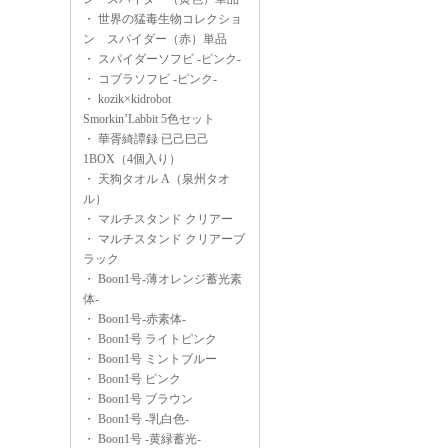
・
世界の猛毒生物コレクショ
ン スパイダー（赤）単品
・
スパイダーソフビ -ピンク-
・
コブラソフビ -ピンク-
・
kozik×kidrobot
Smorkin’Labbit 5色セット
・
華胥綺譚録 已己巳己
1BOX（4個入り）
・
天狗タオル A（泉州タオ
ル）
・
マルチスタンド クリアー
・
マルチスタンド クリアーブ
ラック
・
Boon1号-薄オレンジ蓄光素
体-
・
Boon1号-赤素体-
・
Boon1号 ライトピンク
・
Boon1号 ミントブルー
・
Boon1号 ピンク
・
Boon1号 ブラウン
・
Boon1号 -乳白色-
・
Boon1号 -黄緑蓄光-