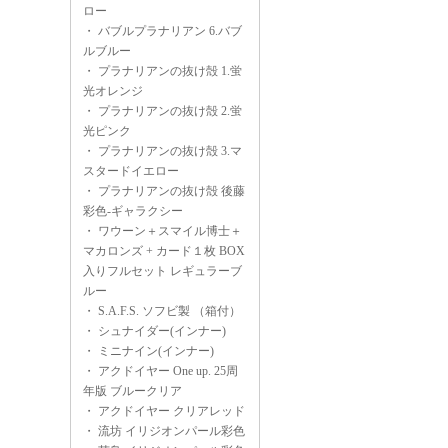
ロー
・
バブルプラナリアン 6.バブ
ルブルー
・
プラナリアンの抜け殻 1.蛍
光オレンジ
・
プラナリアンの抜け殻 2.蛍
光ピンク
・
プラナリアンの抜け殻 3.マ
スタードイエロー
・
プラナリアンの抜け殻 後藤
彩色-ギャラクシー
・
ワウーン＋スマイル博士＋
マカロンズ + カード１枚 BOX
入りフルセット レギュラーブ
ルー
・
S.A.F.S. ソフビ製 （箱付）
・
シュナイダー(インナー)
・
ミニナイン(インナー)
・
アクドイヤー One up. 25周
年版 ブルークリア
・
アクドイヤー クリアレッド
・
流坊 イリジオンパール彩色