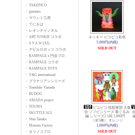
・ TAKEPICO
・ gumtaro
・ マウント工房
・ てにをは
・ レオンチャンネル
・ ART JUNKIE コラボ
キッキー ピコピコ彩色
5,000円(内税)
・ S.V.A.W (AJ)
SOLD OUT
・ デビルロボッツ コラボ
・ RAMPAGE x 円谷プロ
・ RAMPAGE コラボ
・ RAMPAGE TOYS
・ Y&G international
・ プラナリアンシリーズ
・ Tomohito Yamada
・ BUDOG
・ AMADA project
・ TOUMA
ピコピコ 怪獣軍団 大集
合 ソフビシリーズ 着ぐるみ
・ SKUTTLE ALL
編 シリーズ2 1回 1,000円
・ Shin Tanaka
（全5種） オレンジ
・ Monster Factory
1,000円(内税)
SOLD OUT
・ タツノコプロ