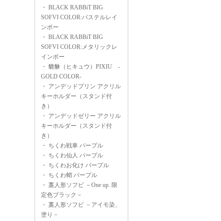
・
BLACK RABBiT BIG
SOFVI COLOR:パステルレイ
ンボー
・
BLACK RABBiT BIG
SOFVI COLOR:メタリックレ
インボー
・
貔貅（ヒキュウ）PIXIU -
GOLD COLOR-
・
アンデッドプリン アクリル
キーホルダー（スタンド付
き）
・
アンデッドゼリー アクリル
キーホルダー（スタンド付
き）
・
ちくわ戦車 パープル
・
ちくわ仙人 パープル
・
ちくわお化け パープル
・
ちくわ蛸 パープル
・
藁人形ソフビ －One up. 限
定色ブラック－
・
藁人形ソフビ －アイモ染、
塗り－