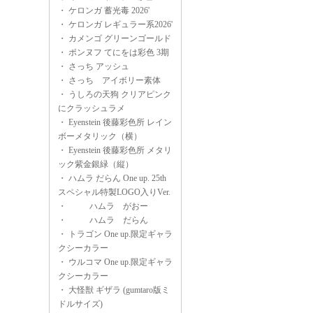
・
ケロンガ 蓄光毒 2026'
・
ケロンガ レギュラー系2026'
・
カメンゴ グリーンゴールド
・
ポンヌフ てにをは彩色 3期
・
さっち アッシュ
・
さっち アイボリー素体
・
うしろの天狗 クリアピンク
にクラッシュラメ
・
Eyenstein 後藤彩色所 レイン
ボーメタリック（横）
・
Eyenstein 後藤彩色所 メタリ
ック紫金銀緑（縦）
・
ハムラ だらん One up. 25th
スペシャル特製LOGO入りVer.
・
ハムラ がおー
・
ハムラ だらん
・
トラゴン One up.限定ギャラ
クシーカラー
・
ウルコマ One up.限定ギャラ
クシーカラー
・
大怪獣 ギザラ (gumtaro版ミ
ドルサイズ)