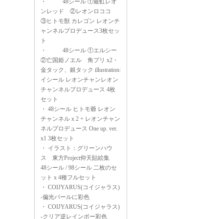
・
48シール ①最虹レオ
ンレッド ②レオンロココ
③ヒトモ獣 カレゴン レオンチ
ャンネルプロデュース3枚セッ
ト
・
48シール ①エルシー
②亡国姫ノエル 角プリ x2・
金タック、銀タック illustration:
イシール レオンチャンレオン
チャンネルプロデュース 4枚
セット
・
48シール ヒトモ爺 レオン
チャンネル x 2 + レオンチャン
ネルプロデュース One up. ver.
x1 3枚セット
・
イラスト：グリーンハウ
ス 東方Project仰天貼絵集
48シール / 98シール 二枚のセ
ット x 4種フルセット
・
COIJYARUS(コイジャラス)
-偏光パールに彩色
・
COIJYARUS(コイジャラス)
-クリア逆レインボー彩色