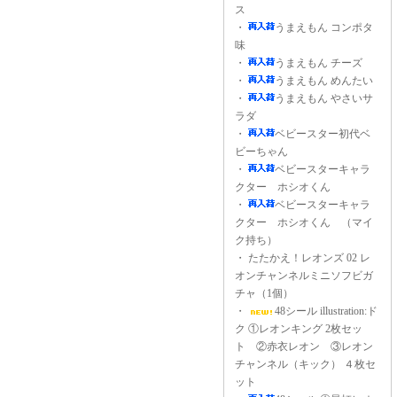
ス
・
うまえもん コンポタ
味
・
うまえもん チーズ
・
うまえもん めんたい
・
うまえもん やさいサ
ラダ
・
ベビースター初代ベ
ビーちゃん
・
ベビースターキャラ
クター ホシオくん
・
ベビースターキャラ
クター ホシオくん （マイ
ク持ち）
・
たたかえ！レオンズ 02 レ
オンチャンネルミニソフビガ
チャ（1個）
・
48シール illustration:ド
ク ①レオンキング 2枚セッ
ト ②赤衣レオン ③レオン
チャンネル（キック） ４枚セ
ット