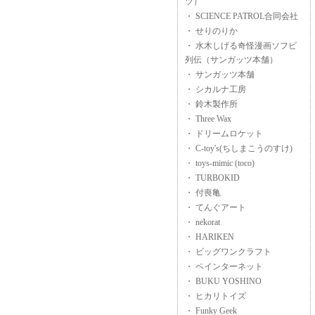
ツ）
・ SCIENCE PATROL合同会社
・ せりのりか
・ 水木しげる奇怪漫画ソフビ
列伝（サンガッツ本舗）
・ サンガッツ本舗
・ シカルナ工房
・ 鈴木製作所
・ Three Wax
・ ドリームロケット
・ C-toy's(ちしまこうのすけ)
・ toys-mimic (toco)
・ TURBOKID
・ 付喪亀
・ てんぐアート
・ nekorat
・ HARIKEN
・ ビッグワンクラフト
・ ペインターネット
・ BUKU YOSHINO
・ ヒカリトイズ
・ Funky Geek