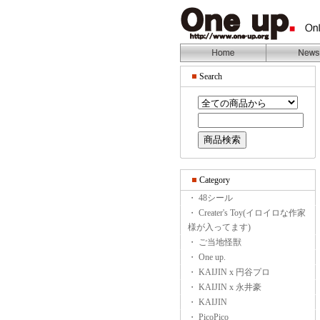
Search
Category
・ 48シール
・ Creater's Toy(イロイロな作家
様が入ってます)
・ ご当地怪獣
・ One up.
・ KAIJIN x 円谷プロ
・ KAIJIN x 永井豪
・ KAIJIN
・ PicoPico