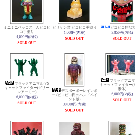
ミニミニベッコス A ピコピ
ビリケン君 ピコピコ手塗り
ピコピコ怪獣
コ手塗り
1,000円(内税)
3,850円(内税)
4,000円(内税)
SOLD OUT
SOLD OUT
SOLD OUT
ブラックアニマル
ブラックアニマル VS
キャットファイター(
キャットファイター(グリー
素体)
デスボーボーレインボ
ンアーミー)
6,000円(内税)
ー (ピコピコ氏のハンドペイ
6,000円(内税)
ント版)
SOLD OUT
SOLD OUT
30,000円(内税)
SOLD OUT