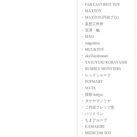
・ FAR EAST RIOT TOY
・ MAXTOY
・ MAXTOY(円谷プロ)
・ 妄想工作所
・ 宮澤 勉
・ MAO
・ magodesu
・ MUUKTOY
・ ukyDaydreamer
・ YASUYUKI KOBAYASHI
・ RUMBLE MONSTERS
・ レッドシャーク
・ POPMART
・ SO-TA
・ 怪獣-kaijyu-
・ タケヤマノリヤ
・ 二代目フレップ堂
・ ハツトリン
・ ちまグループ
・ KAMAKIRI
・ MEDICOM TOY