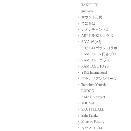
・ TAKEPICO
・ gumtaro
・ マウント工房
・ てにをは
・ レオンチャンネル
・ ART JUNKIE コラボ
・ S.V.A.W (AJ)
・ デビルロボッツ コラボ
・ RAMPAGE x 円谷プロ
・ RAMPAGE コラボ
・ RAMPAGE TOYS
・ Y&G international
・ プラナリアンシリーズ
・ Tomohito Yamada
・ BUDOG
・ AMADA project
・ TOUMA
・ SKUTTLE ALL
・ Shin Tanaka
・ Monster Factory
・ タツノコプロ