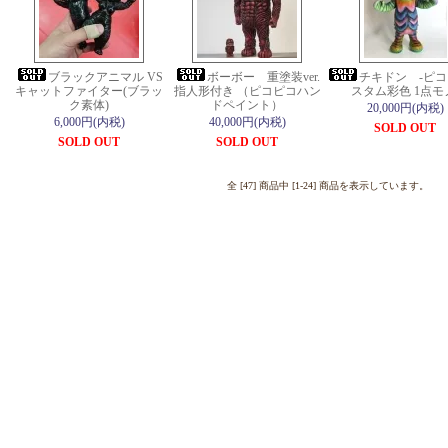
ブラックアニマル VS
ボーボー 重塗装ver.
チキドン -ピ
キャットファイター(ブラッ
指人形付き （ピコピコハン
スタム彩色 1点モ
ク素体)
ドペイント）
20,000円(内税)
6,000円(内税)
40,000円(内税)
SOLD OUT
SOLD OUT
SOLD OUT
全 [47] 商品中 [1-24] 商品を表示しています。