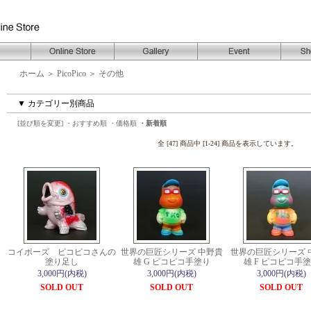
ホーム
＞
PicoPico
＞
その他
▼ カテゴリー別商品
[並び順を変更]
・おすすめ順
・価格順
・新着順
全 [47] 商品中 [1-24] 商品を表示しています。
コイボーズ ピコピコさんの
世界の巨匠シリーズ 中野貴
世界の巨匠シリーズ 
塗り足し
雄 G ピコピコ手塗り
雄 F ピコピコ手
3,000円(内税)
3,000円(内税)
3,000円(内税)
SOLD OUT
SOLD OUT
SOLD OUT