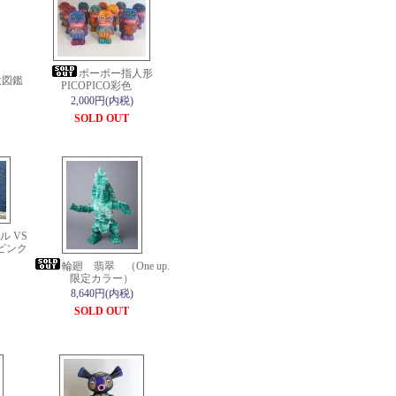
ボーボー指人形
大図鑑
PICOPICO彩色
2,000円(内税)
SOLD OUT
 VS
ピンク
輪廻 翡翠 （One up.
限定カラー）
8,640円(内税)
SOLD OUT