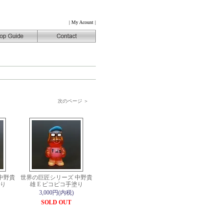
|
My Acount
|
次のページ ＞
中野貴
世界の巨匠シリーズ 中野貴
塗り
雄 E ピコピコ手塗り
3,000円(内税)
SOLD OUT