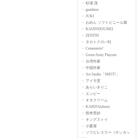
・ 杉浦 茂
・ gumliens
・ JUKI
・ おめん ソフトビニール製
・ KAIJINDOUMEI
・ ZENITH
・ タカトクロバ社
・ Cementerio!
・ Green Army Playsets
・ 台湾作家
・ 中国作家
・ Art Studio「SHOT!」
・ アイモ堂
・ あらいきりこ
・ エンビー
・ オタクリーム
・ KAIEDA(dune)
・ 怪奇里紗
・ キングストイ
・ 小夏屋
・ ソフビレスラー（サンガッ