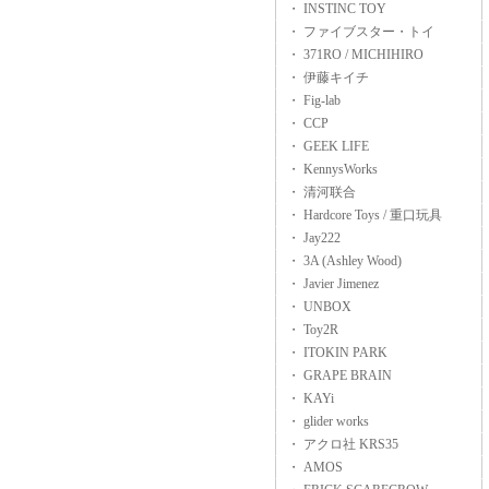
・ INSTINC TOY
・ ファイブスター・トイ
・ 371RO / MICHIHIRO
・ 伊藤キイチ
・ Fig-lab
・ CCP
・ GEEK LIFE
・ KennysWorks
・ 清河联合
・ Hardcore Toys / 重口玩具
・ Jay222
・ 3A (Ashley Wood)
・ Javier Jimenez
・ UNBOX
・ Toy2R
・ ITOKIN PARK
・ GRAPE BRAIN
・ KAYi
・ glider works
・ アクロ社 KRS35
・ AMOS