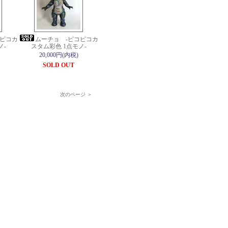
コピコカ
ムーチョ -ピコピコカ
ノ-
スタム彩色 1点モノ-
20,000円(内税)
SOLD OUT
次のページ ＞