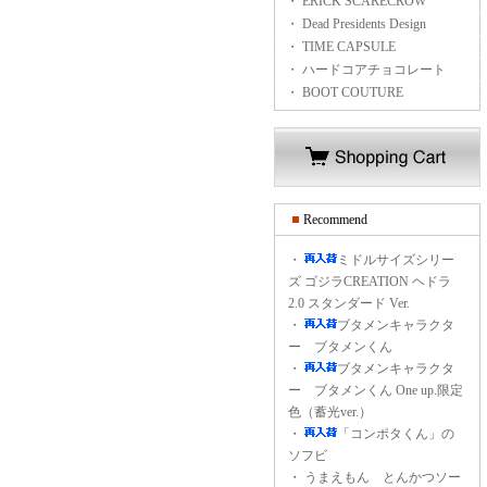
・ ERICK SCARECROW
・ Dead Presidents Design
・ TIME CAPSULE
・ ハードコアチョコレート
・ BOOT COUTURE
Recommend
・
ミドルサイズシリー
ズ ゴジラCREATION ヘドラ
2.0 スタンダード Ver.
・
ブタメンキャラクタ
ー ブタメンくん
・
ブタメンキャラクタ
ー ブタメンくん One up.限定
色（蓄光ver.）
・
「コンポタくん」の
ソフビ
・
うまえもん とんかつソー