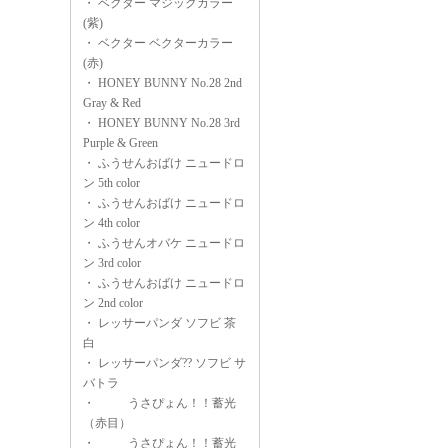
・
ベクター マジックカラー
(紫)
・
ベクター ベクターカラー
(赤)
・
HONEY BUNNY No.28 2nd
Gray & Red
・
HONEY BUNNY No.28 3rd
Purple & Green
・
ふうせんおばけ ニュードロ
ン 5th color
・
ふうせんおばけ ニュードロ
ン 4th color
・
ふうせんオバケ ニュードロ
ン 3rd color
・
ふうせんおばけ ニュードロ
ン 2nd color
・
レッサーパンダ ソフビ 茶
白
・
レッサーパンダ?? ソフビ サ
バトラ
・
うさぴょん！！蓄光
（赤目）
・
うさぴょん！！蓄光