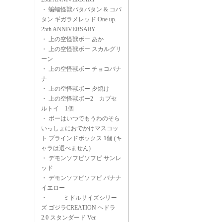
・
蝙蝠怪獣パタパタン & コパ
タン ギガラメレッド One up.
25th ANNIVERSARY
・
上の空怪獣ボー あか
・
上の空怪獣ボー スカルグリ
ーン
・
上の空怪獣ボー チョコバナ
ナ
・
上の空怪獣ボー 夕焼け
・
上の空怪獣ボー2 カプセ
ルトイ 1個
・
ボーはいつでもうわのそら
いっしょにおでかけマスコッ
ト ブラインドボックス 1個 (キ
ャラは選べません)
・
デモンソフビソフビ サンレ
ッド
・
デモンソフビソフビ バナナ
イエロー
・
ミドルサイズシリー
ズ ゴジラCREATION ヘドラ
2.0 スタンダード Ver.