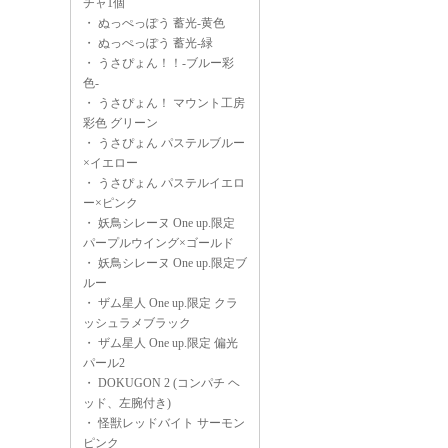
チャ1個
・
ぬっぺっぽう 蓄光-黄色
・
ぬっぺっぽう 蓄光-緑
・
うさぴょん！！-ブルー彩
色-
・
うさぴょん！ マウント工房
彩色 グリーン
・
うさぴょん パステルブルー
×イエロー
・
うさぴょん パステルイエロ
ー×ピンク
・
妖鳥シレーヌ One up.限定
パープルウイング×ゴールド
・
妖鳥シレーヌ One up.限定ブ
ルー
・
ザム星人 One up.限定 クラ
ッシュラメブラック
・
ザム星人 One up.限定 偏光
パール2
・
DOKUGON 2 (コンパチ ヘ
ッド、左腕付き)
・
怪獣レッドバイト サーモン
ピンク