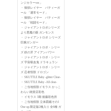
ンジカラーver.」
・
狼狽レイヤー パティーガ
ール 「通常モード」
・
狼狽レイヤー パティーガ
ール 「戦闘モード」
・
ジャイアントロボシリーズ
より悪魔の眼 ガンモンス
・
ジャイアントロボ シリーズ
巨腕ガンガー
・
ジャイアントロボ・シリー
ズ 鉄の牙 アイアンパワー
・
ジャイアントロボ・シリー
ズ 宇宙吸血鬼 ドラキュラン
・
ジャイアントロボ・シリー
ズ 忍者怪獣 ドロゴン
・
SKUTTLE Baby -glitter Clear-
・
SKUTTLE Baby -All clear-
・
ご当地怪獣イモラス かっこ
わらい雑貨店彩色
・
イモラス 3期 後藤彩色所
・
ご当地怪獣 立体図鑑その1
One up.限定版2種入り 全6種 ガ