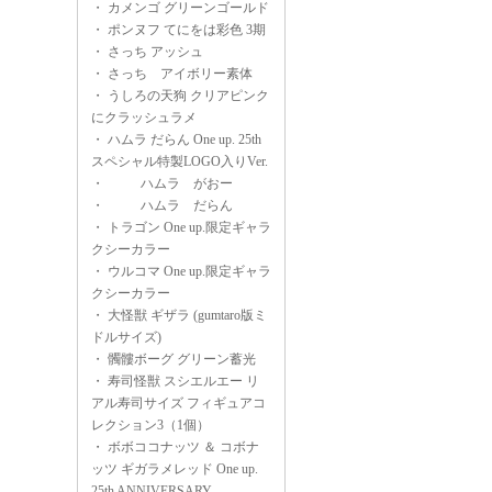
・
カメンゴ グリーンゴールド
・
ポンヌフ てにをは彩色 3期
・
さっち アッシュ
・
さっち アイボリー素体
・
うしろの天狗 クリアピンク
にクラッシュラメ
・
ハムラ だらん One up. 25th
スペシャル特製LOGO入りVer.
・
ハムラ がおー
・
ハムラ だらん
・
トラゴン One up.限定ギャラ
クシーカラー
・
ウルコマ One up.限定ギャラ
クシーカラー
・
大怪獣 ギザラ (gumtaro版ミ
ドルサイズ)
・
髑髏ボーグ グリーン蓄光
・
寿司怪獣 スシエルエー リ
アル寿司サイズ フィギュアコ
レクション3（1個）
・
ボボココナッツ ＆ コボナ
ッツ ギガラメレッド One up.
25th ANNIVERSARY