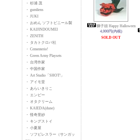
・ 杉浦 茂
・ gumliens
・ JUKI
・ おめん ソフトビニール製
獅子頭 Happy Halloween
・ KAIJINDOUMEI
4,000円(内税)
・ ZENITH
SOLD OUT
・ タカトクロバ社
・ Cementerio!
・ Green Army Playsets
・ 台湾作家
・ 中国作家
・ Art Studio「SHOT!」
・ アイモ堂
・ あらいきりこ
・ エンビー
・ オタクリーム
・ KAIEDA(dune)
・ 怪奇里紗
・ キングストイ
・ 小夏屋
・ ソフビレスラー（サンガッ