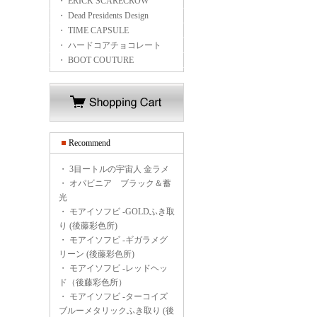
・ ERICK SCARECROW
・ Dead Presidents Design
・ TIME CAPSULE
・ ハードコアチョコレート
・ BOOT COUTURE
Recommend
・
3目ートルの宇宙人 金ラメ
・
オパビニア ブラック＆蓄
光
・
モアイソフビ -GOLDふき取
り (後藤彩色所)
・
モアイソフビ -ギガラメグ
リーン (後藤彩色所)
・
モアイソフビ -レッドヘッ
ド（後藤彩色所）
・
モアイソフビ -ターコイズ
ブルーメタリックふき取り (後