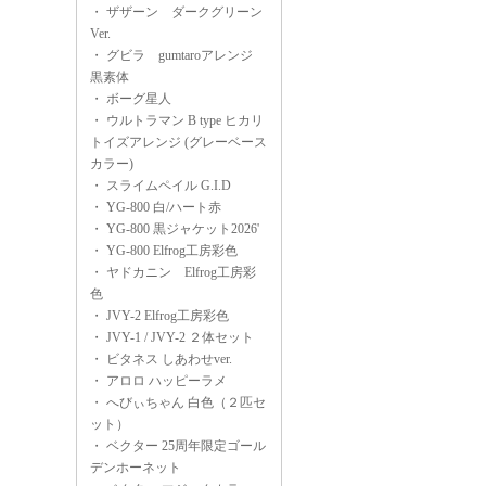
・
ザザーン ダークグリーン
Ver.
・
グビラ gumtaroアレンジ
黒素体
・
ボーグ星人
・
ウルトラマン B type ヒカリ
トイズアレンジ (グレーベース
カラー)
・
スライムペイル G.I.D
・
YG-800 白/ハート赤
・
YG-800 黒ジャケット2026'
・
YG-800 Elfrog工房彩色
・
ヤドカニン Elfrog工房彩
色
・
JVY-2 Elfrog工房彩色
・
JVY-1 / JVY-2 ２体セット
・
ビタネス しあわせver.
・
アロロ ハッピーラメ
・
へびぃちゃん 白色（２匹セ
ット）
・
ベクター 25周年限定ゴール
デンホーネット