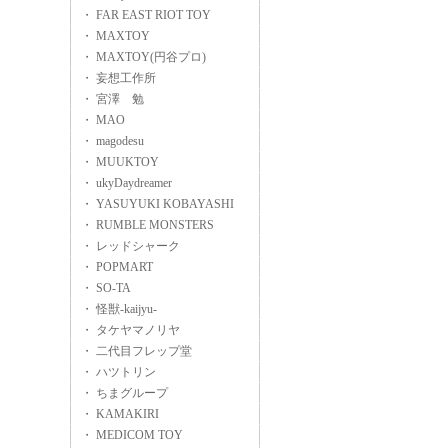
・ FAR EAST RIOT TOY
・ MAXTOY
・ MAXTOY(円谷プロ)
・ 妄想工作所
・ 宮澤 勉
・ MAO
・ magodesu
・ MUUKTOY
・ ukyDaydreamer
・ YASUYUKI KOBAYASHI
・ RUMBLE MONSTERS
・ レッドシャーク
・ POPMART
・ SO-TA
・ 怪獣-kaijyu-
・ タケヤマノリヤ
・ 二代目フレップ堂
・ ハツトリン
・ ちまグループ
・ KAMAKIRI
・ MEDICOM TOY