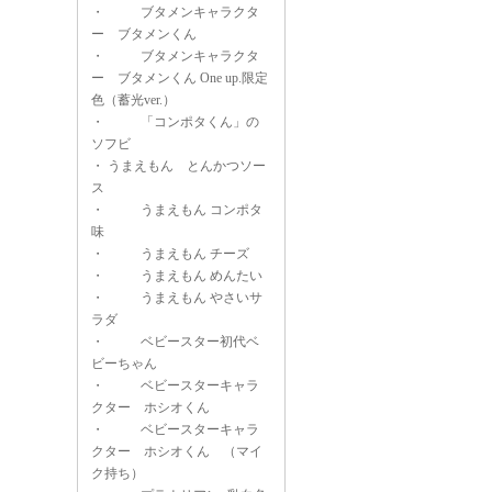
・
ブタメンキャラクタ
ー ブタメンくん
・
ブタメンキャラクタ
ー ブタメンくん One up.限定
色（蓄光ver.）
・
「コンポタくん」の
ソフビ
・
うまえもん とんかつソー
ス
・
うまえもん コンポタ
味
・
うまえもん チーズ
・
うまえもん めんたい
・
うまえもん やさいサ
ラダ
・
ベビースター初代ベ
ビーちゃん
・
ベビースターキャラ
クター ホシオくん
・
ベビースターキャラ
クター ホシオくん （マイ
ク持ち）