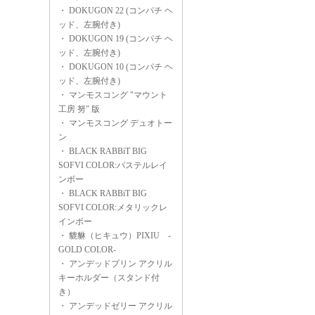
・
DOKUGON 22 (コンパチ ヘ
ッド、左腕付き)
・
DOKUGON 19 (コンパチ ヘ
ッド、左腕付き)
・
DOKUGON 10 (コンパチ ヘ
ッド、左腕付き)
・
マンモスコング "マウント
工房 努" 版
・
マンモスコング デュオトー
ン
・
BLACK RABBiT BIG
SOFVI COLOR:パステルレイ
ンボー
・
BLACK RABBiT BIG
SOFVI COLOR:メタリックレ
インボー
・
貔貅（ヒキュウ）PIXIU -
GOLD COLOR-
・
アンデッドプリン アクリル
キーホルダー（スタンド付
き）
・
アンデッドゼリー アクリル