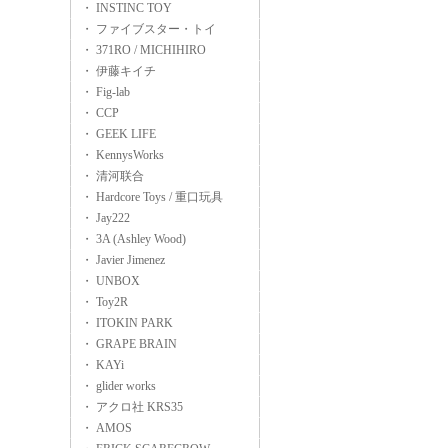
・ INSTINC TOY
・ ファイブスター・トイ
・ 371RO / MICHIHIRO
・ 伊藤キイチ
・ Fig-lab
・ CCP
・ GEEK LIFE
・ KennysWorks
・ 清河联合
・ Hardcore Toys / 重口玩具
・ Jay222
・ 3A (Ashley Wood)
・ Javier Jimenez
・ UNBOX
・ Toy2R
・ ITOKIN PARK
・ GRAPE BRAIN
・ KAYi
・ glider works
・ アクロ社 KRS35
・ AMOS