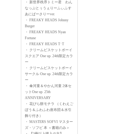
・
新世界秩序トミー君 わん
なっぷとぅうぇりーふぃふす
あにばーさりーver.
・
FREAKY HEADS Johnny
Burger
・
FREAKY HEADS Nyan
Fortune
・
FREAKY HEADS T･T
・
クリームビスケットボーイ
スクエア One up. 24th限定カラ
ー
・
クリームビスケットボーイ
サークル One up. 24th限定カラ
ー
・
傘河童＆やかん河童 2体セ
ットOne up. 25th
ANNIVERSARY
・
花びら餅モチラ （くわえご
ぼう＆ふわふわ座布団＆水引
飾り付き）
・
MASTERS SOFVI マスター
ズ・ソフビ 本 ＜書籍のみ＞
・
【3冊以上購入の方】