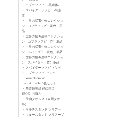
・
コブラソフビ -黒素体-
・
スパイダーソフビ -黒素
体-
・
世界の猛毒生物コレクショ
ン コブラソフビ（黄色）単
品
・
世界の猛毒生物コレクショ
ン コブラソフビ（赤）単品
・
世界の猛毒生物コレクショ
ン スパイダー（黄色）単品
・
世界の猛毒生物コレクショ
ン スパイダー（赤）単品
・
スパイダーソフビ -ピンク-
・
コブラソフビ -ピンク-
・
kozik×kidrobot
Smorkin’Labbit 5色セット
・
華胥綺譚録 已己巳己
1BOX（4個入り）
・
天狗タオル A（泉州タオ
ル）
・
マルチスタンド クリアー
・
マルチスタンド クリアーブ