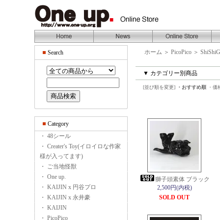
ホーム
＞
PicoPico
＞
ShiShi
Search
▼ カテゴリー別商品
[並び順を変更]
・おすすめ順
・価
Category
・ 48シール
・ Creater's Toy(イロイロな作家
様が入ってます)
・ ご当地怪獣
・ One up.
獅子頭素体 ブラック
・ KAIJIN x 円谷プロ
2,500円(内税)
・ KAIJIN x 永井豪
SOLD OUT
・ KAIJIN
・ PicoPico