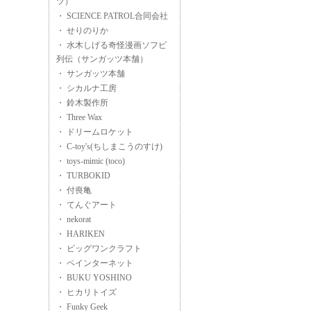
ツ）
・ SCIENCE PATROL合同会社
・ せりのりか
・ 水木しげる奇怪漫画ソフビ
列伝（サンガッツ本舗）
・ サンガッツ本舗
・ シカルナ工房
・ 鈴木製作所
・ Three Wax
・ ドリームロケット
・ C-toy's(ちしまこうのすけ)
・ toys-mimic (toco)
・ TURBOKID
・ 付喪亀
・ てんぐアート
・ nekorat
・ HARIKEN
・ ビッグワンクラフト
・ ペインターネット
・ BUKU YOSHINO
・ ヒカリトイズ
・ Funky Geek