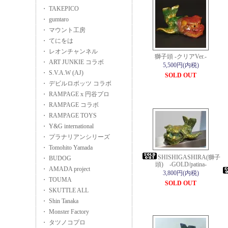
・ TAKEPICO
・ gumtaro
・ マウント工房
・ てにをは
・ レオンチャンネル
獅子頭 -クリアVer.-
・ ART JUNKIE コラボ
5,500円(内税)
・ S.V.A.W (AJ)
SOLD OUT
・ デビルロボッツ コラボ
・ RAMPAGE x 円谷プロ
・ RAMPAGE コラボ
・ RAMPAGE TOYS
・ Y&G international
・ プラナリアンシリーズ
・ Tomohito Yamada
SHISHIGASHIRA(獅子
・ BUDOG
頭) -GOLD/patina-
・ AMADA project
3,800円(内税)
・ TOUMA
SOLD OUT
・ SKUTTLE ALL
・ Shin Tanaka
・ Monster Factory
・ タツノコプロ