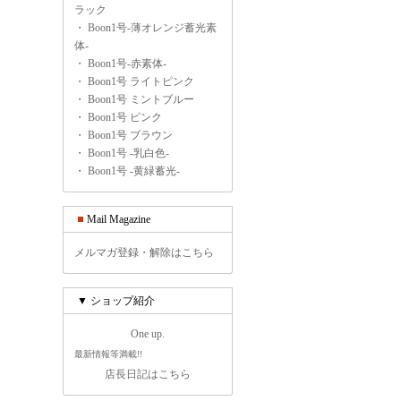
ラック
・
Boon1号-薄オレンジ蓄光素
体-
・
Boon1号-赤素体-
・
Boon1号 ライトピンク
・
Boon1号 ミントブルー
・
Boon1号 ピンク
・
Boon1号 ブラウン
・
Boon1号 -乳白色-
・
Boon1号 -黄緑蓄光-
Mail Magazine
メルマガ登録・解除はこちら
▼ ショップ紹介
One up.
最新情報等満載!!
店長日記はこちら