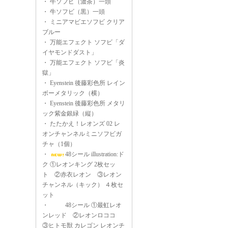
・
牛ソフビ（濃茶）一頭
・
牛ソフビ（黒）一頭
・
ミニアマビエソフビ クリア
ブルー
・
万能エフェクト ソフビ「ダ
イヤモンドダスト」
・
万能エフェクト ソフビ「炎
獄」
・
Eyenstein 後藤彩色所 レイン
ボーメタリック（横）
・
Eyenstein 後藤彩色所 メタリ
ック紫金銀緑（縦）
・
たたかえ！レオンズ 02 レ
オンチャンネルミニソフビガ
チャ（1個）
・
48シール illustration:ド
ク ①レオンキング 2枚セッ
ト ②赤衣レオン ③レオン
チャンネル（キック） ４枚セ
ット
・
48シール ①最虹レオ
ンレッド ②レオンロココ
③ヒトモ獣 カレゴン レオンチ