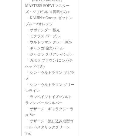
MASTERS SOFVI マスター
ズ・ソフビ 本 ＜書籍のみ＞
・
KAIJIN x One up. ゼットン
ブルー×オレンジ
・
サボテンダー 蓄光
・
ミクラス パープル
・
ウルトラマン グレー 2026'
・
ギャンゴ 偏光パール
・
ジャミラ クリアレインボー
・
ガボラ ブラウン (コンパチ
ヘッド付き)
・
シン・ウルトラマン ギガラ
メ
・
シン・ウルトラマン グリー
ンライン
・
ランペイジトイズ×ウルト
ラマン パールシルバー
・
ザザーン ギャラクシーラ
メ Ver.
・
ザザーン 流し込み成型ゴ
ールド/メタリックグリーン
Ver.