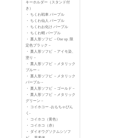
キーホルダー（スタンド付
き）
・
ちくわ戦車 パープル
・
ちくわ仙人 パープル
・
ちくわお化け パープル
・
ちくわ蛸 パープル
・
藁人形ソフビ －One up. 限
定色ブラック－
・
藁人形ソフビ －アイモ染、
塗り－
・
藁人形ソフビ －メタリック
ブルー－
・
藁人形ソフビ －メタリック
パープル－
・
藁人形ソフビ －ゴールド－
・
藁人形ソフビ －メタリック
グリーン－
・
コイホコー -おもちゃぴん
く-
・
コイホコ（黄色）
・
コイホコ（赤）
・
ダイオウグソクムシソフ
ビ -黒素体-