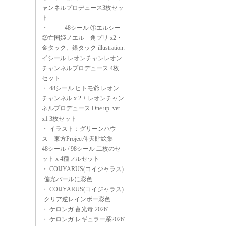
ャンネルプロデュース3枚セッ
ト
・
48シール ①エルシー
②亡国姫ノエル 角プリ x2・
金タック、銀タック illustration:
イシール レオンチャンレオン
チャンネルプロデュース 4枚
セット
・
48シール ヒトモ爺 レオン
チャンネル x 2 + レオンチャン
ネルプロデュース One up. ver.
x1 3枚セット
・
イラスト：グリーンハウ
ス 東方Project仰天貼絵集
48シール / 98シール 二枚のセ
ット x 4種フルセット
・
COIJYARUS(コイジャラス)
-偏光パールに彩色
・
COIJYARUS(コイジャラス)
-クリア逆レインボー彩色
・
ケロンガ 蓄光毒 2026'
・
ケロンガ レギュラー系2026'