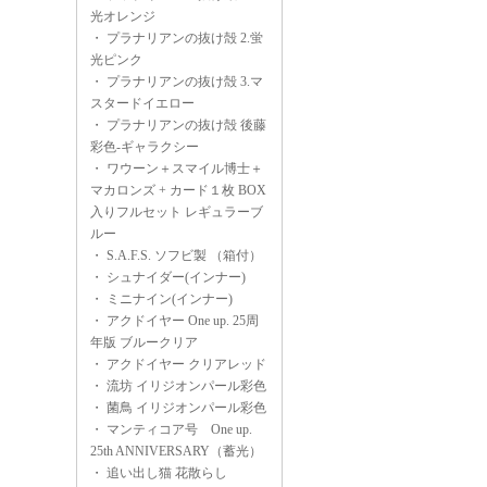
光オレンジ
・
プラナリアンの抜け殻 2.蛍
光ピンク
・
プラナリアンの抜け殻 3.マ
スタードイエロー
・
プラナリアンの抜け殻 後藤
彩色-ギャラクシー
・
ワウーン＋スマイル博士＋
マカロンズ + カード１枚 BOX
入りフルセット レギュラーブ
ルー
・
S.A.F.S. ソフビ製 （箱付）
・
シュナイダー(インナー)
・
ミニナイン(インナー)
・
アクドイヤー One up. 25周
年版 ブルークリア
・
アクドイヤー クリアレッド
・
流坊 イリジオンパール彩色
・
菌鳥 イリジオンパール彩色
・
マンティコア号 One up.
25th ANNIVERSARY（蓄光）
・
追い出し猫 花散らし