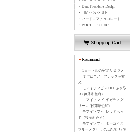
・ ERICK SCARECROW
・ Dead Presidents Design
・ TIME CAPSULE
・ ハードコアチョコレート
・ BOOT COUTURE
Recommend
・
3目ートルの宇宙人 金ラメ
・
オパビニア ブラック＆蓄
光
・
モアイソフビ -GOLDふき取
り (後藤彩色所)
・
モアイソフビ -ギガラメグ
リーン (後藤彩色所)
・
モアイソフビ -レッドヘッ
ド（後藤彩色所）
・
モアイソフビ -ターコイズ
ブルーメタリックふき取り (後