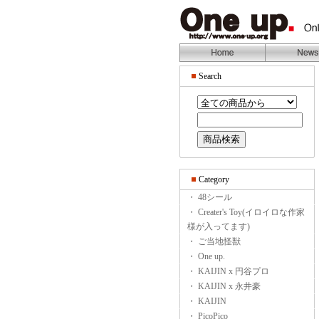
Search
Category
・ 48シール
・ Creater's Toy(イロイロな作家
様が入ってます)
・ ご当地怪獣
・ One up.
・ KAIJIN x 円谷プロ
・ KAIJIN x 永井豪
・ KAIJIN
・ PicoPico