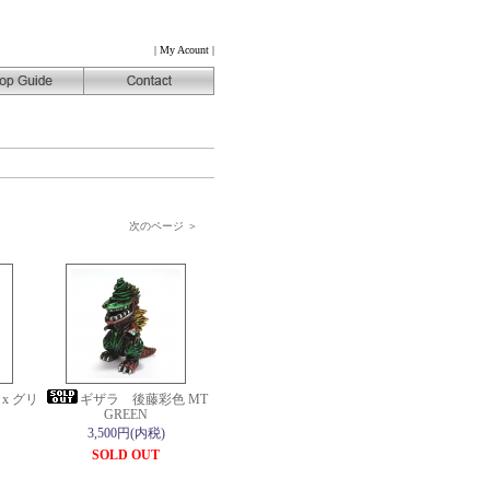
|
My Acount
|
次のページ ＞
x グリ
ギザラ 後藤彩色 MT
GREEN
3,500円(内税)
SOLD OUT