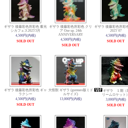
ギザラ 後藤彩色所彩色 蓄光
ギザラ 後藤彩色所彩色 クリ
ギザラ 後藤彩色所彩色
シカフェス2025'3月
ア One up. 24th
2025' 07
ANNIVERSARY
4,500円(内税)
4,500円(内税)
4,500円(内税)
SOLD OUT
SOLD OUT
SOLD OUT
ギザラ 後藤彩色所彩色 ギャ
大怪獣 ギザラ (gumtaro版ミド
ギザラ １期（
ラクシー
ルサイズ)
リームロケット
4,500円(内税)
13,000円(内税)
3,000円(内税)
SOLD OUT
SOLD OUT