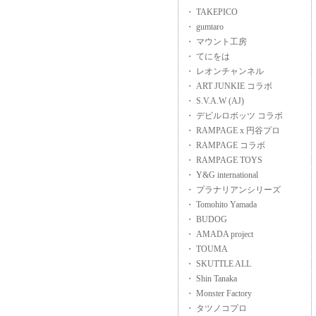
・ TAKEPICO
・ gumtaro
・ マウント工房
・ てにをは
・ レオンチャンネル
・ ART JUNKIE コラボ
・ S.V.A.W (AJ)
・ デビルロボッツ コラボ
・ RAMPAGE x 円谷プロ
・ RAMPAGE コラボ
・ RAMPAGE TOYS
・ Y&G international
・ プラナリアンシリーズ
・ Tomohito Yamada
・ BUDOG
・ AMADA project
・ TOUMA
・ SKUTTLE ALL
・ Shin Tanaka
・ Monster Factory
・ タツノコプロ