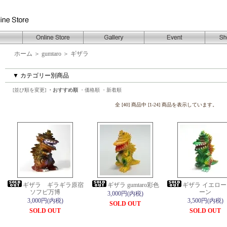
ホーム
＞
gumtaro
＞
ギザラ
▼ カテゴリー別商品
[並び順を変更]
・おすすめ順
・価格順
・新着順
全 [40] 商品中 [1-24] 商品を表示しています。
ギザラ ギラギラ原宿
ギザラ gumtaro彩色
ギザラ イエロー 
ソフビ万博
ーン
3,000円(内税)
3,000円(内税)
3,500円(内税)
SOLD OUT
SOLD OUT
SOLD OUT