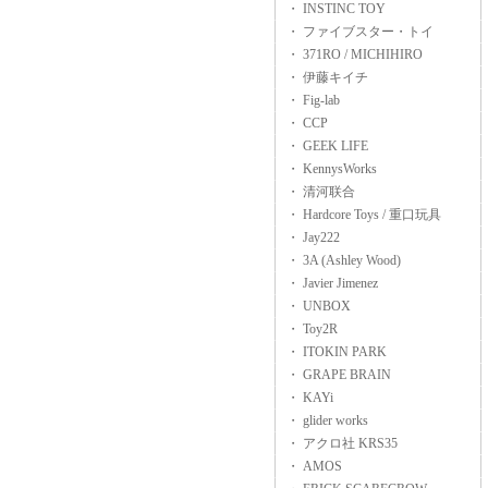
・ INSTINC TOY
・ ファイブスター・トイ
・ 371RO / MICHIHIRO
・ 伊藤キイチ
・ Fig-lab
・ CCP
・ GEEK LIFE
・ KennysWorks
・ 清河联合
・ Hardcore Toys / 重口玩具
・ Jay222
・ 3A (Ashley Wood)
・ Javier Jimenez
・ UNBOX
・ Toy2R
・ ITOKIN PARK
・ GRAPE BRAIN
・ KAYi
・ glider works
・ アクロ社 KRS35
・ AMOS