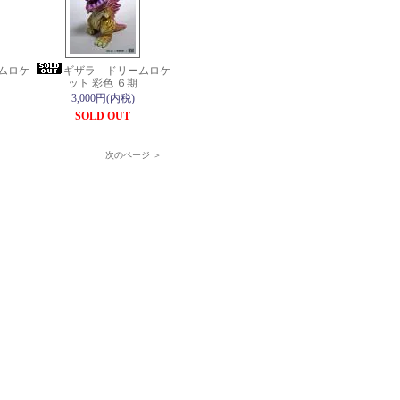
ムロケ
ギザラ ドリームロケ
ット 彩色 ６期
3,000円(内税)
SOLD OUT
次のページ ＞