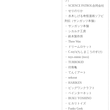
ツ）
・ SCIENCE PATROL合同会社
・ せりのりか
・ 水木しげる奇怪漫画ソフビ
列伝（サンガッツ本舗）
・ サンガッツ本舗
・ シカルナ工房
・ 鈴木製作所
・ Three Wax
・ ドリームロケット
・ C-toy's(ちしまこうのすけ)
・ toys-mimic (toco)
・ TURBOKID
・ 付喪亀
・ てんぐアート
・ nekorat
・ HARIKEN
・ ビッグワンクラフト
・ ペインターネット
・ BUKU YOSHINO
・ ヒカリトイズ
・ Funky Geek