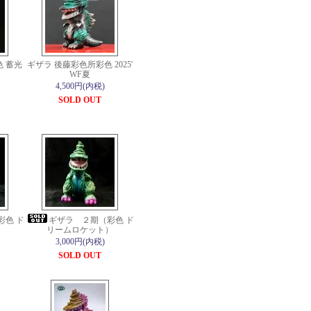
 蓄光
ギザラ 後藤彩色所彩色 2025'
WF夏
4,500円(内税)
SOLD OUT
彩色 ド
ギザラ ２期（彩色 ド
）
リームロケット）
3,000円(内税)
SOLD OUT