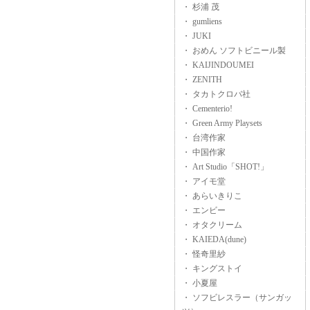
・ 杉浦 茂
・ gumliens
・ JUKI
・ おめん ソフトビニール製
・ KAIJINDOUMEI
・ ZENITH
・ タカトクロバ社
・ Cementerio!
・ Green Army Playsets
・ 台湾作家
・ 中国作家
・ Art Studio「SHOT!」
・ アイモ堂
・ あらいきりこ
・ エンビー
・ オタクリーム
・ KAIEDA(dune)
・ 怪奇里紗
・ キングストイ
・ 小夏屋
・ ソフビレスラー（サンガッ