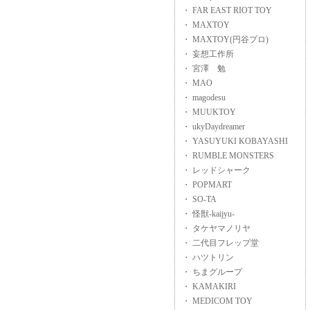
・ FAR EAST RIOT TOY
・ MAXTOY
・ MAXTOY(円谷プロ)
・ 妄想工作所
・ 宮澤 勉
・ MAO
・ magodesu
・ MUUKTOY
・ ukyDaydreamer
・ YASUYUKI KOBAYASHI
・ RUMBLE MONSTERS
・ レッドシャーク
・ POPMART
・ SO-TA
・ 怪獣-kaijyu-
・ タケヤマノリヤ
・ 二代目フレップ堂
・ ハツトリン
・ ちまグループ
・ KAMAKIRI
・ MEDICOM TOY