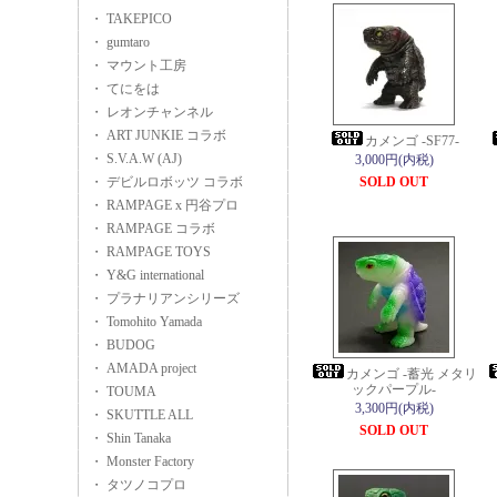
・ TAKEPICO
・ gumtaro
・ マウント工房
・ てにをは
・ レオンチャンネル
・ ART JUNKIE コラボ
カメンゴ -SF77-
・ S.V.A.W (AJ)
3,000円(内税)
・ デビルロボッツ コラボ
SOLD OUT
・ RAMPAGE x 円谷プロ
・ RAMPAGE コラボ
・ RAMPAGE TOYS
・ Y&G international
・ プラナリアンシリーズ
・ Tomohito Yamada
・ BUDOG
・ AMADA project
カメンゴ -蓄光 メタリ
ックパープル-
・ TOUMA
3,300円(内税)
・ SKUTTLE ALL
SOLD OUT
・ Shin Tanaka
・ Monster Factory
・ タツノコプロ