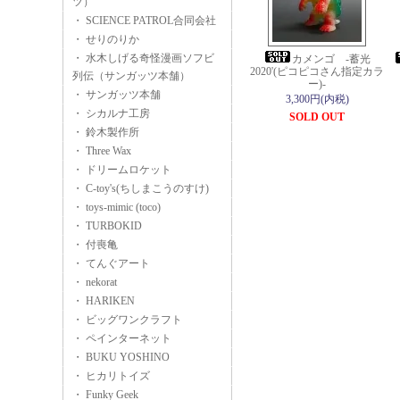
ツ）
・ SCIENCE PATROL合同会社
・ せりのりか
・ 水木しげる奇怪漫画ソフビ
カメンゴ -蓄光
2020'(ピコピコさん指定カラ
列伝（サンガッツ本舗）
ー)-
・ サンガッツ本舗
3,300円(内税)
・ シカルナ工房
SOLD OUT
・ 鈴木製作所
・ Three Wax
・ ドリームロケット
・ C-toy's(ちしまこうのすけ)
・ toys-mimic (toco)
・ TURBOKID
・ 付喪亀
・ てんぐアート
・ nekorat
・ HARIKEN
・ ビッグワンクラフト
・ ペインターネット
・ BUKU YOSHINO
・ ヒカリトイズ
・ Funky Geek