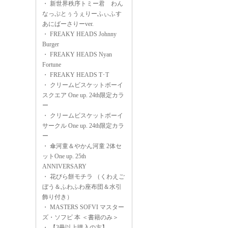
・
新世界秩序トミー君 わん
なっぷとぅうぇりーふぃふす
あにばーさりーver.
・
FREAKY HEADS Johnny
Burger
・
FREAKY HEADS Nyan
Fortune
・
FREAKY HEADS T･T
・
クリームビスケットボーイ
スクエア One up. 24th限定カラ
ー
・
クリームビスケットボーイ
サークル One up. 24th限定カラ
ー
・
傘河童＆やかん河童 2体セ
ットOne up. 25th
ANNIVERSARY
・
花びら餅モチラ （くわえご
ぼう＆ふわふわ座布団＆水引
飾り付き）
・
MASTERS SOFVI マスター
ズ・ソフビ 本 ＜書籍のみ＞
・
【3冊以上購入の方】