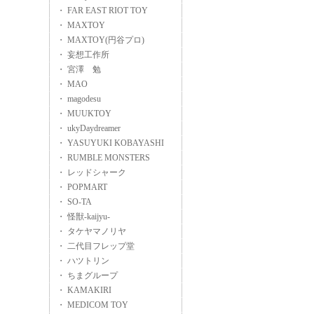
・ FAR EAST RIOT TOY
・ MAXTOY
・ MAXTOY(円谷プロ)
・ 妄想工作所
・ 宮澤 勉
・ MAO
・ magodesu
・ MUUKTOY
・ ukyDaydreamer
・ YASUYUKI KOBAYASHI
・ RUMBLE MONSTERS
・ レッドシャーク
・ POPMART
・ SO-TA
・ 怪獣-kaijyu-
・ タケヤマノリヤ
・ 二代目フレップ堂
・ ハツトリン
・ ちまグループ
・ KAMAKIRI
・ MEDICOM TOY