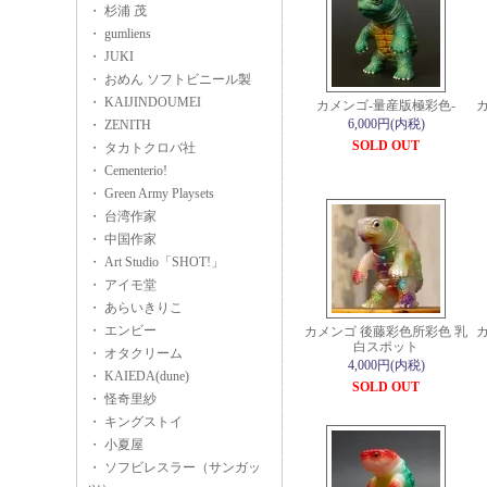
・ 杉浦 茂
・ gumliens
・ JUKI
・ おめん ソフトビニール製
・ KAIJINDOUMEI
カメンゴ-量産版極彩色-
6,000円(内税)
・ ZENITH
SOLD OUT
・ タカトクロバ社
・ Cementerio!
・ Green Army Playsets
・ 台湾作家
・ 中国作家
・ Art Studio「SHOT!」
・ アイモ堂
・ あらいきりこ
・ エンビー
カメンゴ 後藤彩色所彩色 乳
白スポット
・ オタクリーム
4,000円(内税)
・ KAIEDA(dune)
SOLD OUT
・ 怪奇里紗
・ キングストイ
・ 小夏屋
・ ソフビレスラー（サンガッ