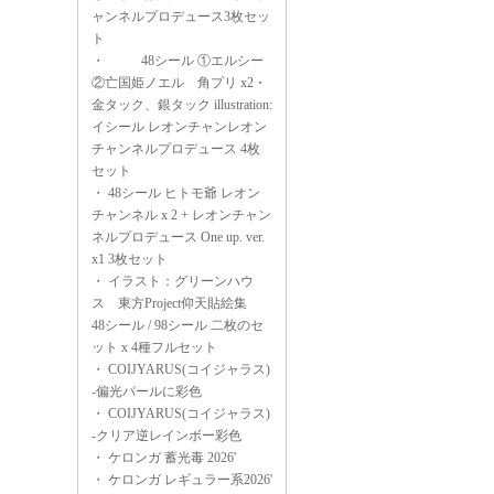
ャンネルプロデュース3枚セッ
ト
・
48シール ①エルシー
②亡国姫ノエル 角プリ x2・
金タック、銀タック illustration:
イシール レオンチャンレオン
チャンネルプロデュース 4枚
セット
・
48シール ヒトモ爺 レオン
チャンネル x 2 + レオンチャン
ネルプロデュース One up. ver.
x1 3枚セット
・
イラスト：グリーンハウ
ス 東方Project仰天貼絵集
48シール / 98シール 二枚のセ
ット x 4種フルセット
・
COIJYARUS(コイジャラス)
-偏光パールに彩色
・
COIJYARUS(コイジャラス)
-クリア逆レインボー彩色
・
ケロンガ 蓄光毒 2026'
・
ケロンガ レギュラー系2026'