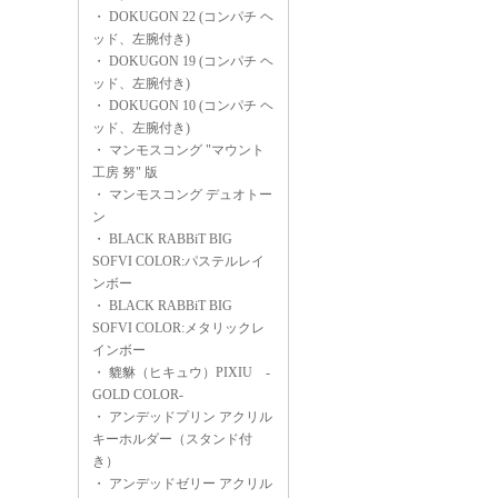
・
DOKUGON 22 (コンパチ ヘ
ッド、左腕付き)
・
DOKUGON 19 (コンパチ ヘ
ッド、左腕付き)
・
DOKUGON 10 (コンパチ ヘ
ッド、左腕付き)
・
マンモスコング "マウント
工房 努" 版
・
マンモスコング デュオトー
ン
・
BLACK RABBiT BIG
SOFVI COLOR:パステルレイ
ンボー
・
BLACK RABBiT BIG
SOFVI COLOR:メタリックレ
インボー
・
貔貅（ヒキュウ）PIXIU -
GOLD COLOR-
・
アンデッドプリン アクリル
キーホルダー（スタンド付
き）
・
アンデッドゼリー アクリル