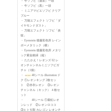
・
牛ソフビ（濃茶）一頭
・
牛ソフビ（黒）一頭
・
ミニアマビエソフビ クリア
ブルー
・
万能エフェクト ソフビ「ダ
イヤモンドダスト」
・
万能エフェクト ソフビ「炎
獄」
・
Eyenstein 後藤彩色所 レイン
ボーメタリック（横）
・
Eyenstein 後藤彩色所 メタリ
ック紫金銀緑（縦）
・
たたかえ！レオンズ 02 レ
オンチャンネルミニソフビガ
チャ（1個）
・
48シール illustration:ド
ク ①レオンキング 2枚セッ
ト ②赤衣レオン ③レオン
チャンネル（キック） ４枚セ
ット
・
48シール ①最虹レオ
ンレッド ②レオンロココ
③ヒトモ獣 カレゴン レオンチ