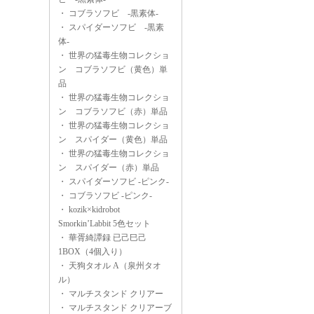
・
コブラソフビ -黒素体-
・
スパイダーソフビ -黒素
体-
・
世界の猛毒生物コレクショ
ン コブラソフビ（黄色）単
品
・
世界の猛毒生物コレクショ
ン コブラソフビ（赤）単品
・
世界の猛毒生物コレクショ
ン スパイダー（黄色）単品
・
世界の猛毒生物コレクショ
ン スパイダー（赤）単品
・
スパイダーソフビ -ピンク-
・
コブラソフビ -ピンク-
・
kozik×kidrobot
Smorkin’Labbit 5色セット
・
華胥綺譚録 已己巳己
1BOX（4個入り）
・
天狗タオル A（泉州タオ
ル）
・
マルチスタンド クリアー
・
マルチスタンド クリアーブ