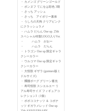
・
カメンゴ グリーンゴールド
・
ポンヌフ てにをは彩色 3期
・
さっち アッシュ
・
さっち アイボリー素体
・
うしろの天狗 クリアピンク
にクラッシュラメ
・
ハムラ だらん One up. 25th
スペシャル特製LOGO入りVer.
・
ハムラ がおー
・
ハムラ だらん
・
トラゴン One up.限定ギャラ
クシーカラー
・
ウルコマ One up.限定ギャラ
クシーカラー
・
大怪獣 ギザラ (gumtaro版ミ
ドルサイズ)
・
髑髏ボーグ グリーン蓄光
・
寿司怪獣 スシエルエー リ
アル寿司サイズ フィギュアコ
レクション3（1個）
・
ボボココナッツ ＆ コボナ
ッツ ギガラメレッド One up.
25th ANNIVERSARY