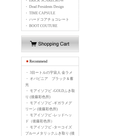
・ ERICK SCARECROW
・ Dead Presidents Design
・ TIME CAPSULE
・ ハードコアチョコレート
・ BOOT COUTURE
Recommend
・
3目ートルの宇宙人 金ラメ
・
オパビニア ブラック＆蓄
光
・
モアイソフビ -GOLDふき取
り (後藤彩色所)
・
モアイソフビ -ギガラメグ
リーン (後藤彩色所)
・
モアイソフビ -レッドヘッ
ド（後藤彩色所）
・
モアイソフビ -ターコイズ
ブルーメタリックふき取り (後