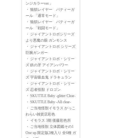
ンジカラーver.」
・
狼狽レイヤー パティーガ
ール 「通常モード」
・
狼狽レイヤー パティーガ
ール 「戦闘モード」
・
ジャイアントロボシリーズ
より悪魔の眼 ガンモンス
・
ジャイアントロボ シリーズ
巨腕ガンガー
・
ジャイアントロボ・シリー
ズ 鉄の牙 アイアンパワー
・
ジャイアントロボ・シリー
ズ 宇宙吸血鬼 ドラキュラン
・
ジャイアントロボ・シリー
ズ 忍者怪獣 ドロゴン
・
SKUTTLE Baby -glitter Clear-
・
SKUTTLE Baby -All clear-
・
ご当地怪獣イモラス かっこ
わらい雑貨店彩色
・
イモラス 3期 後藤彩色所
・
ご当地怪獣 立体図鑑その1
One up.限定版2種入り 全6種 ガ