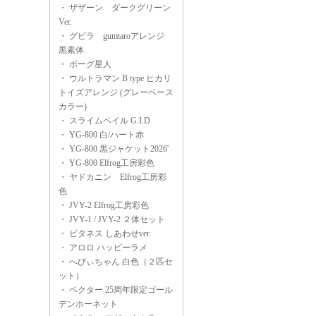
・
ザザーン ダークグリーン
Ver.
・
グビラ gumtaroアレンジ
黒素体
・
ボーグ星人
・
ウルトラマン B type ヒカリ
トイズアレンジ (グレーベース
カラー)
・
スライムペイル G.I.D
・
YG-800 白/ハート赤
・
YG-800 黒ジャケット2026'
・
YG-800 Elfrog工房彩色
・
ヤドカニン Elfrog工房彩
色
・
JVY-2 Elfrog工房彩色
・
JVY-1 / JVY-2 ２体セット
・
ビタネス しあわせver.
・
アロロ ハッピーラメ
・
へびぃちゃん 白色（２匹セ
ット）
・
ベクター 25周年限定ゴール
デンホーネット