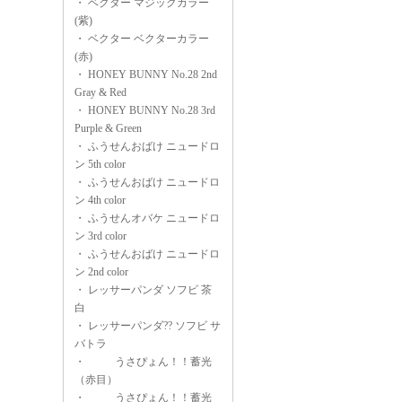
・
ベクター マジックカラー
(紫)
・
ベクター ベクターカラー
(赤)
・
HONEY BUNNY No.28 2nd
Gray & Red
・
HONEY BUNNY No.28 3rd
Purple & Green
・
ふうせんおばけ ニュードロ
ン 5th color
・
ふうせんおばけ ニュードロ
ン 4th color
・
ふうせんオバケ ニュードロ
ン 3rd color
・
ふうせんおばけ ニュードロ
ン 2nd color
・
レッサーパンダ ソフビ 茶
白
・
レッサーパンダ?? ソフビ サ
バトラ
・
うさぴょん！！蓄光
（赤目）
・
うさぴょん！！蓄光