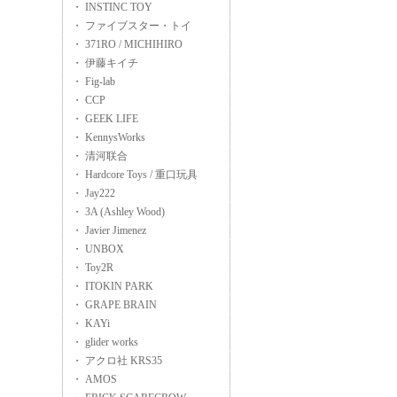
・ INSTINC TOY
・ ファイブスター・トイ
・ 371RO / MICHIHIRO
・ 伊藤キイチ
・ Fig-lab
・ CCP
・ GEEK LIFE
・ KennysWorks
・ 清河联合
・ Hardcore Toys / 重口玩具
・ Jay222
・ 3A (Ashley Wood)
・ Javier Jimenez
・ UNBOX
・ Toy2R
・ ITOKIN PARK
・ GRAPE BRAIN
・ KAYi
・ glider works
・ アクロ社 KRS35
・ AMOS