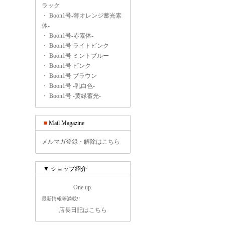
ラック
・
Boon1号-薄オレンジ蓄光素
体-
・
Boon1号-赤素体-
・
Boon1号 ライトピンク
・
Boon1号 ミントブルー
・
Boon1号 ピンク
・
Boon1号 ブラウン
・
Boon1号 -乳白色-
・
Boon1号 -黄緑蓄光-
Mail Magazine
メルマガ登録・解除はこちら
▼ ショップ紹介
One up.
最新情報等満載!!
店長日記はこちら