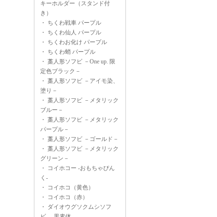
キーホルダー（スタンド付
き）
・
ちくわ戦車 パープル
・
ちくわ仙人 パープル
・
ちくわお化け パープル
・
ちくわ蛸 パープル
・
藁人形ソフビ －One up. 限
定色ブラック－
・
藁人形ソフビ －アイモ染、
塗り－
・
藁人形ソフビ －メタリック
ブルー－
・
藁人形ソフビ －メタリック
パープル－
・
藁人形ソフビ －ゴールド－
・
藁人形ソフビ －メタリック
グリーン－
・
コイホコー -おもちゃぴん
く-
・
コイホコ（黄色）
・
コイホコ（赤）
・
ダイオウグソクムシソフ
ビ -黒素体-