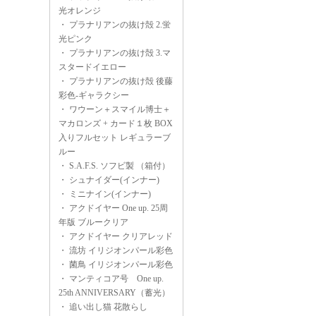
光オレンジ
・
プラナリアンの抜け殻 2.蛍
光ピンク
・
プラナリアンの抜け殻 3.マ
スタードイエロー
・
プラナリアンの抜け殻 後藤
彩色-ギャラクシー
・
ワウーン＋スマイル博士＋
マカロンズ + カード１枚 BOX
入りフルセット レギュラーブ
ルー
・
S.A.F.S. ソフビ製 （箱付）
・
シュナイダー(インナー)
・
ミニナイン(インナー)
・
アクドイヤー One up. 25周
年版 ブルークリア
・
アクドイヤー クリアレッド
・
流坊 イリジオンパール彩色
・
菌鳥 イリジオンパール彩色
・
マンティコア号 One up.
25th ANNIVERSARY（蓄光）
・
追い出し猫 花散らし