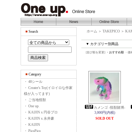
ホーム
＞
TAKEPICO
＞
KA
Search
▼ カテゴリー別商品
[並び順を変更]
・おすすめ順
・価
Category
・ 48シール
・ Creater's Toy(イロイロな作家
様が入ってます)
・ ご当地怪獣
・ One up.
カメンゴ -怪獣賭博-
・ KAIJIN x 円谷プロ
3,000円(内税)
・ KAIJIN x 永井豪
SOLD OUT
・ KAIJIN
・ PicoPico