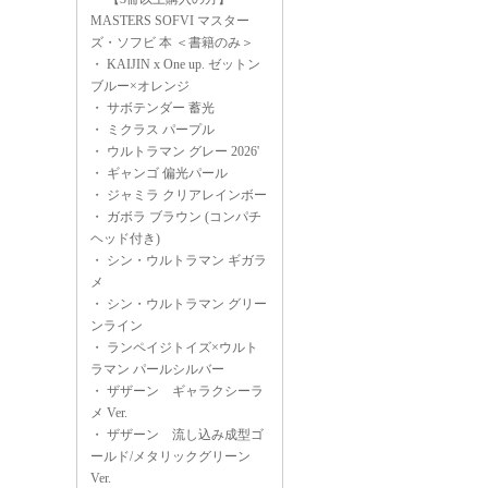
MASTERS SOFVI マスター
ズ・ソフビ 本 ＜書籍のみ＞
・
KAIJIN x One up. ゼットン
ブルー×オレンジ
・
サボテンダー 蓄光
・
ミクラス パープル
・
ウルトラマン グレー 2026'
・
ギャンゴ 偏光パール
・
ジャミラ クリアレインボー
・
ガボラ ブラウン (コンパチ
ヘッド付き)
・
シン・ウルトラマン ギガラ
メ
・
シン・ウルトラマン グリー
ンライン
・
ランペイジトイズ×ウルト
ラマン パールシルバー
・
ザザーン ギャラクシーラ
メ Ver.
・
ザザーン 流し込み成型ゴ
ールド/メタリックグリーン
Ver.