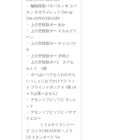
・
蝙蝠怪獣パタパタン & コパ
タン ギガラメレッド One up.
25th ANNIVERSARY
・
上の空怪獣ボー あか
・
上の空怪獣ボー スカルグリ
ーン
・
上の空怪獣ボー チョコバナ
ナ
・
上の空怪獣ボー 夕焼け
・
上の空怪獣ボー2 カプセ
ルトイ 1個
・
ボーはいつでもうわのそら
いっしょにおでかけマスコッ
ト ブラインドボックス 1個 (キ
ャラは選べません)
・
デモンソフビソフビ サンレ
ッド
・
デモンソフビソフビ バナナ
イエロー
・
ミドルサイズシリー
ズ ゴジラCREATION ヘドラ
2.0 スタンダード Ver.