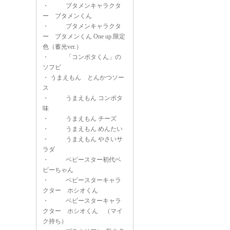
・
ブタメンキャラクタ
ー ブタメンくん
・
ブタメンキャラクタ
ー ブタメンくん One up.限定
色（蓄光ver.）
・
「コンポタくん」の
ソフビ
・
うまえもん とんかつソー
ス
・
うまえもん コンポタ
味
・
うまえもん チーズ
・
うまえもん めんたい
・
うまえもん やさいサ
ラダ
・
ベビースター初代ベ
ビーちゃん
・
ベビースターキャラ
クター ホシオくん
・
ベビースターキャラ
クター ホシオくん （マイ
ク持ち）