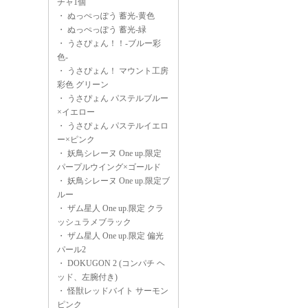
チャ1個
・
ぬっぺっぽう 蓄光-黄色
・
ぬっぺっぽう 蓄光-緑
・
うさぴょん！！-ブルー彩
色-
・
うさぴょん！ マウント工房
彩色 グリーン
・
うさぴょん パステルブルー
×イエロー
・
うさぴょん パステルイエロ
ー×ピンク
・
妖鳥シレーヌ One up.限定
パープルウイング×ゴールド
・
妖鳥シレーヌ One up.限定ブ
ルー
・
ザム星人 One up.限定 クラ
ッシュラメブラック
・
ザム星人 One up.限定 偏光
パール2
・
DOKUGON 2 (コンパチ ヘ
ッド、左腕付き)
・
怪獣レッドバイト サーモン
ピンク