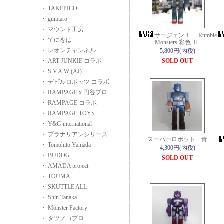
・ TAKEPICO
・ gumtaro
・ マウント工房
サージェン１ -Rnmble
・ てにをは
Monsters 彩色 Ⅱ-
・ レオンチャンネル
5,800円(内税)
・ ART JUNKIE コラボ
SOLD OUT
・ S.V.A.W (AJ)
・ デビルロボッツ コラボ
・ RAMPAGE x 円谷プロ
・ RAMPAGE コラボ
・ RAMPAGE TOYS
・ Y&G international
・ プラナリアンシリーズ
スーパーロボット 青
・ Tomohito Yamada
4,300円(内税)
・ BUDOG
SOLD OUT
・ AMADA project
・ TOUMA
・ SKUTTLE ALL
・ Shin Tanaka
・ Monster Factory
・ タツノコプロ