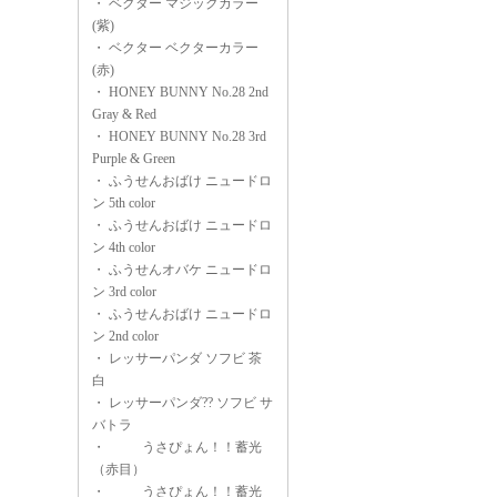
・
ベクター マジックカラー
(紫)
・
ベクター ベクターカラー
(赤)
・
HONEY BUNNY No.28 2nd
Gray & Red
・
HONEY BUNNY No.28 3rd
Purple & Green
・
ふうせんおばけ ニュードロ
ン 5th color
・
ふうせんおばけ ニュードロ
ン 4th color
・
ふうせんオバケ ニュードロ
ン 3rd color
・
ふうせんおばけ ニュードロ
ン 2nd color
・
レッサーパンダ ソフビ 茶
白
・
レッサーパンダ?? ソフビ サ
バトラ
・
うさぴょん！！蓄光
（赤目）
・
うさぴょん！！蓄光