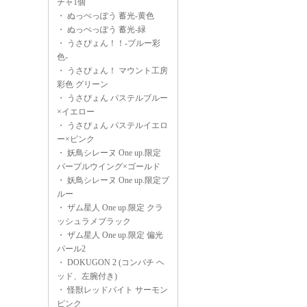
チャ1個
・
ぬっぺっぽう 蓄光-黄色
・
ぬっぺっぽう 蓄光-緑
・
うさぴょん！！-ブルー彩
色-
・
うさぴょん！ マウント工房
彩色 グリーン
・
うさぴょん パステルブルー
×イエロー
・
うさぴょん パステルイエロ
ー×ピンク
・
妖鳥シレーヌ One up.限定
パープルウイング×ゴールド
・
妖鳥シレーヌ One up.限定ブ
ルー
・
ザム星人 One up.限定 クラ
ッシュラメブラック
・
ザム星人 One up.限定 偏光
パール2
・
DOKUGON 2 (コンパチ ヘ
ッド、左腕付き)
・
怪獣レッドバイト サーモン
ピンク