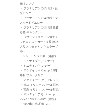
光オレンジ
・
プラナリアンの抜け殻 2.蛍
光ピンク
・
プラナリアンの抜け殻 3.マ
スタードイエロー
・
プラナリアンの抜け殻 後藤
彩色-ギャラクシー
・
ワウーン＋スマイル博士＋
マカロンズ + カード１枚 BOX
入りフルセット レギュラーブ
ルー
・
S.A.F.S. ソフビ製 （箱付）
・
シュナイダー(インナー)
・
ミニナイン(インナー)
・
アクドイヤー One up. 25周
年版 ブルークリア
・
アクドイヤー クリアレッド
・
流坊 イリジオンパール彩色
・
菌鳥 イリジオンパール彩色
・
マンティコア号 One up.
25th ANNIVERSARY（蓄光）
・
追い出し猫 花散らし