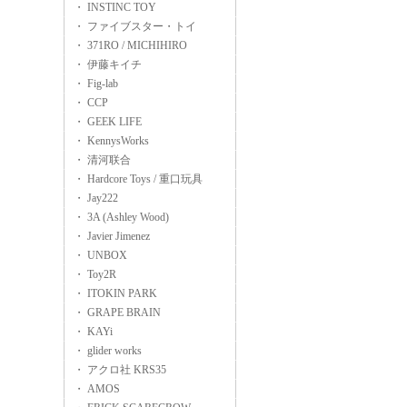
・ INSTINC TOY
・ ファイブスター・トイ
・ 371RO / MICHIHIRO
・ 伊藤キイチ
・ Fig-lab
・ CCP
・ GEEK LIFE
・ KennysWorks
・ 清河联合
・ Hardcore Toys / 重口玩具
・ Jay222
・ 3A (Ashley Wood)
・ Javier Jimenez
・ UNBOX
・ Toy2R
・ ITOKIN PARK
・ GRAPE BRAIN
・ KAYi
・ glider works
・ アクロ社 KRS35
・ AMOS