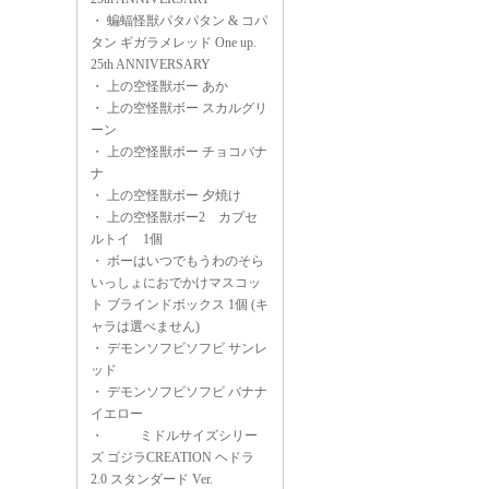
・
蝙蝠怪獣パタパタン & コパ
タン ギガラメレッド One up.
25th ANNIVERSARY
・
上の空怪獣ボー あか
・
上の空怪獣ボー スカルグリ
ーン
・
上の空怪獣ボー チョコバナ
ナ
・
上の空怪獣ボー 夕焼け
・
上の空怪獣ボー2 カプセ
ルトイ 1個
・
ボーはいつでもうわのそら
いっしょにおでかけマスコッ
ト ブラインドボックス 1個 (キ
ャラは選べません)
・
デモンソフビソフビ サンレ
ッド
・
デモンソフビソフビ バナナ
イエロー
・
ミドルサイズシリー
ズ ゴジラCREATION ヘドラ
2.0 スタンダード Ver.