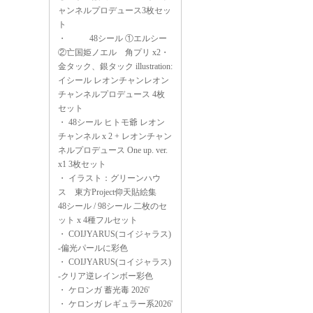
ャンネルプロデュース3枚セッ
ト
・
48シール ①エルシー
②亡国姫ノエル 角プリ x2・
金タック、銀タック illustration:
イシール レオンチャンレオン
チャンネルプロデュース 4枚
セット
・
48シール ヒトモ爺 レオン
チャンネル x 2 + レオンチャン
ネルプロデュース One up. ver.
x1 3枚セット
・
イラスト：グリーンハウ
ス 東方Project仰天貼絵集
48シール / 98シール 二枚のセ
ット x 4種フルセット
・
COIJYARUS(コイジャラス)
-偏光パールに彩色
・
COIJYARUS(コイジャラス)
-クリア逆レインボー彩色
・
ケロンガ 蓄光毒 2026'
・
ケロンガ レギュラー系2026'