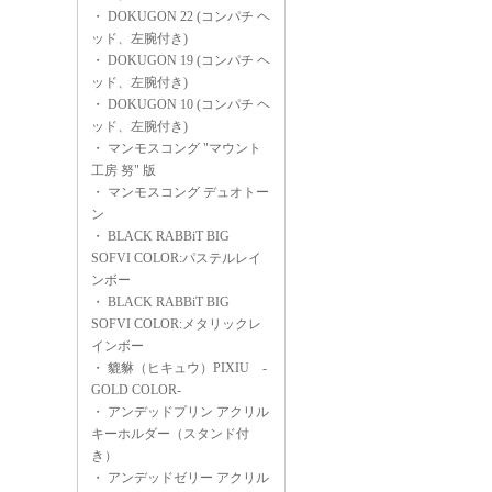
・
DOKUGON 22 (コンパチ ヘ
ッド、左腕付き)
・
DOKUGON 19 (コンパチ ヘ
ッド、左腕付き)
・
DOKUGON 10 (コンパチ ヘ
ッド、左腕付き)
・
マンモスコング "マウント
工房 努" 版
・
マンモスコング デュオトー
ン
・
BLACK RABBiT BIG
SOFVI COLOR:パステルレイ
ンボー
・
BLACK RABBiT BIG
SOFVI COLOR:メタリックレ
インボー
・
貔貅（ヒキュウ）PIXIU -
GOLD COLOR-
・
アンデッドプリン アクリル
キーホルダー（スタンド付
き）
・
アンデッドゼリー アクリル