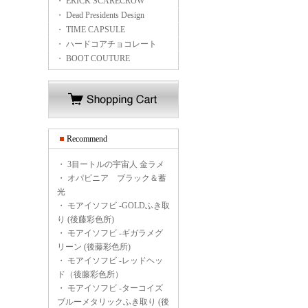
・ ERICK SCARECROW
・ Dead Presidents Design
・ TIME CAPSULE
・ ハードコアチョコレート
・ BOOT COUTURE
Recommend
・
3目ートルの宇宙人 金ラメ
・
オパビニア ブラック＆蓄
光
・
モアイソフビ -GOLDふき取
り (後藤彩色所)
・
モアイソフビ -ギガラメグ
リーン (後藤彩色所)
・
モアイソフビ -レッドヘッ
ド（後藤彩色所）
・
モアイソフビ -ターコイズ
ブルーメタリックふき取り (後