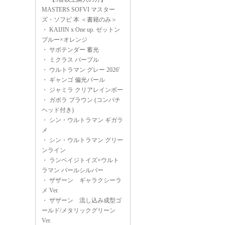
MASTERS SOFVI マスター
ズ・ソフビ 本 ＜書籍のみ＞
・
KAIJIN x One up. ゼットン
ブルー×オレンジ
・
サボテンダー 蓄光
・
ミクラス パープル
・
ウルトラマン グレー 2026'
・
ギャンゴ 偏光パール
・
ジャミラ クリアレインボー
・
ガボラ ブラウン (コンパチ
ヘッド付き)
・
シン・ウルトラマン ギガラ
メ
・
シン・ウルトラマン グリー
ンライン
・
ランペイジトイズ×ウルト
ラマン パールシルバー
・
ザザーン ギャラクシーラ
メ Ver.
・
ザザーン 流し込み成型ゴ
ールド/メタリックグリーン
Ver.