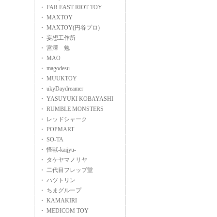
・ FAR EAST RIOT TOY
・ MAXTOY
・ MAXTOY(円谷プロ)
・ 妄想工作所
・ 宮澤 勉
・ MAO
・ magodesu
・ MUUKTOY
・ ukyDaydreamer
・ YASUYUKI KOBAYASHI
・ RUMBLE MONSTERS
・ レッドシャーク
・ POPMART
・ SO-TA
・ 怪獣-kaijyu-
・ タケヤマノリヤ
・ 二代目フレップ堂
・ ハツトリン
・ ちまグループ
・ KAMAKIRI
・ MEDICOM TOY