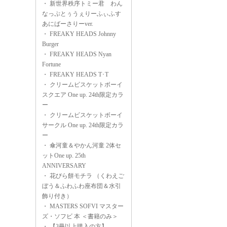
・
新世界秩序トミー君 わん
なっぷとぅうぇりーふぃふす
あにばーさりーver.
・
FREAKY HEADS Johnny
Burger
・
FREAKY HEADS Nyan
Fortune
・
FREAKY HEADS T･T
・
クリームビスケットボーイ
スクエア One up. 24th限定カラ
ー
・
クリームビスケットボーイ
サークル One up. 24th限定カラ
ー
・
傘河童＆やかん河童 2体セ
ットOne up. 25th
ANNIVERSARY
・
花びら餅モチラ （くわえご
ぼう＆ふわふわ座布団＆水引
飾り付き）
・
MASTERS SOFVI マスター
ズ・ソフビ 本 ＜書籍のみ＞
・
【3冊以上購入の方】