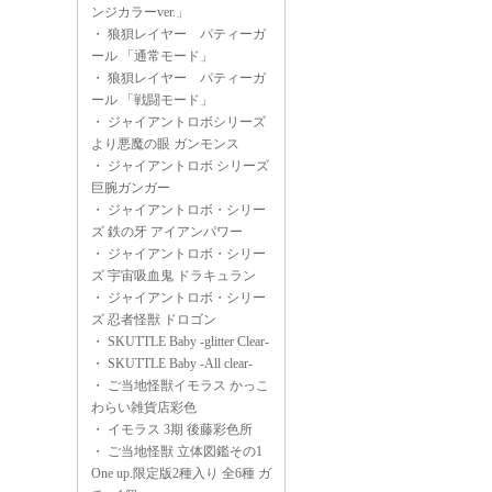
ンジカラーver.」
・
狼狽レイヤー パティーガ
ール 「通常モード」
・
狼狽レイヤー パティーガ
ール 「戦闘モード」
・
ジャイアントロボシリーズ
より悪魔の眼 ガンモンス
・
ジャイアントロボ シリーズ
巨腕ガンガー
・
ジャイアントロボ・シリー
ズ 鉄の牙 アイアンパワー
・
ジャイアントロボ・シリー
ズ 宇宙吸血鬼 ドラキュラン
・
ジャイアントロボ・シリー
ズ 忍者怪獣 ドロゴン
・
SKUTTLE Baby -glitter Clear-
・
SKUTTLE Baby -All clear-
・
ご当地怪獣イモラス かっこ
わらい雑貨店彩色
・
イモラス 3期 後藤彩色所
・
ご当地怪獣 立体図鑑その1
One up.限定版2種入り 全6種 ガ