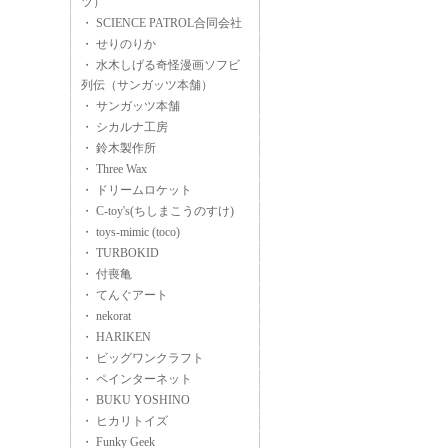
ツ）
・ SCIENCE PATROL合同会社
・ せりのりか
・ 水木しげる奇怪漫画ソフビ
列伝（サンガッツ本舗）
・ サンガッツ本舗
・ シカルナ工房
・ 鈴木製作所
・ Three Wax
・ ドリームロケット
・ C-toy's(ちしまこうのすけ)
・ toys-mimic (toco)
・ TURBOKID
・ 付喪亀
・ てんぐアート
・ nekorat
・ HARIKEN
・ ビッグワンクラフト
・ ペインターネット
・ BUKU YOSHINO
・ ヒカリトイズ
・ Funky Geek