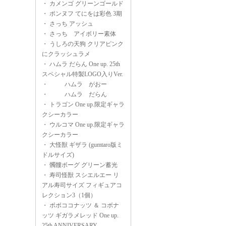
・
カメンゴ グリーンゴールド
・
ポンヌフ てにをは彩色 3期
・
さっち アッシュ
・
さっち アイボリー素体
・
うしろの天狗 クリアピンク
にクラッシュラメ
・
ハムラ だらん One up. 25th
スペシャル特製LOGO入りVer.
・
ハムラ がおー
・
ハムラ だらん
・
トラゴン One up.限定ギャラ
クシーカラー
・
ウルコマ One up.限定ギャラ
クシーカラー
・
大怪獣 ギザラ (gumtaro版ミ
ドルサイズ)
・
髑髏ボーグ グリーン蓄光
・
寿司怪獣 スシエルエー リ
アル寿司サイズ フィギュアコ
レクション3（1個）
・
ボボココナッツ ＆ コボナ
ッツ ギガラメレッド One up.
25th ANNIVERSARY