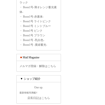
ラック
・
Boon1号-薄オレンジ蓄光素
体-
・
Boon1号-赤素体-
・
Boon1号 ライトピンク
・
Boon1号 ミントブルー
・
Boon1号 ピンク
・
Boon1号 ブラウン
・
Boon1号 -乳白色-
・
Boon1号 -黄緑蓄光-
Mail Magazine
メルマガ登録・解除はこちら
▼ ショップ紹介
One up.
最新情報等満載!!
店長日記はこちら