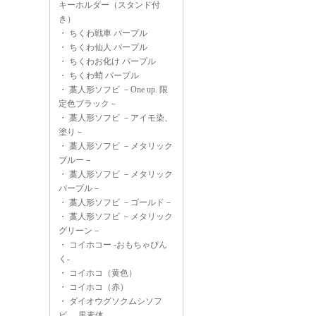
キーホルダー（スタンド付
き）
・
ちくわ戦車 パープル
・
ちくわ仙人 パープル
・
ちくわお化け パープル
・
ちくわ蛸 パープル
・
藁人形ソフビ －One up. 限
定色ブラック－
・
藁人形ソフビ －アイモ染、
塗り－
・
藁人形ソフビ －メタリック
ブルー－
・
藁人形ソフビ －メタリック
パープル－
・
藁人形ソフビ －ゴールド－
・
藁人形ソフビ －メタリック
グリーン－
・
コイホコー -おもちゃぴん
く-
・
コイホコ（黄色）
・
コイホコ（赤）
・
ダイオウグソクムシソフ
ビ -黒素体-