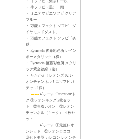
・
牛ソフビ（濃茶）一頭
・
牛ソフビ（黒）一頭
・
ミニアマビエソフビ クリア
ブルー
・
万能エフェクト ソフビ「ダ
イヤモンドダスト」
・
万能エフェクト ソフビ「炎
獄」
・
Eyenstein 後藤彩色所 レイン
ボーメタリック（横）
・
Eyenstein 後藤彩色所 メタリ
ック紫金銀緑（縦）
・
たたかえ！レオンズ 02 レ
オンチャンネルミニソフビガ
チャ（1個）
・
48シール illustration:ド
ク ①レオンキング 2枚セッ
ト ②赤衣レオン ③レオン
チャンネル（キック） ４枚セ
ット
・
48シール ①最虹レオ
ンレッド ②レオンロココ
③ヒトモ獣 カレゴン レオンチ