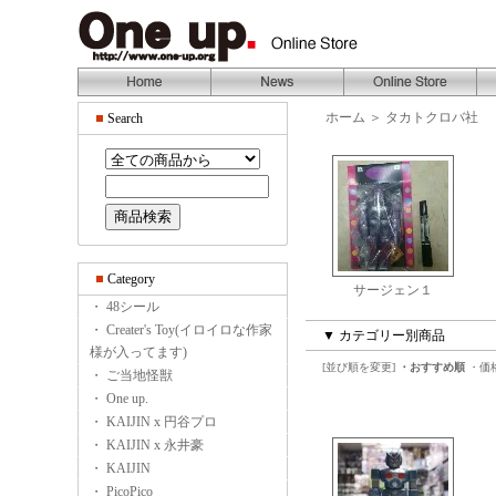
ホーム
＞
タカトクロバ社
Search
Category
サージェン１
・ 48シール
・ Creater's Toy(イロイロな作家
▼ カテゴリー別商品
様が入ってます)
[並び順を変更]
・おすすめ順
・価
・ ご当地怪獣
・ One up.
・ KAIJIN x 円谷プロ
・ KAIJIN x 永井豪
・ KAIJIN
・ PicoPico