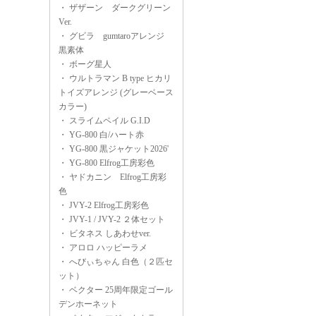
・
ザザーン ダークグリーン
Ver.
・
グビラ gumtaroアレンジ
黒素体
・
ボーグ星人
・
ウルトラマン B type ヒカリ
トイズアレンジ (グレーベース
カラー)
・
スライムペイル G.I.D
・
YG-800 白/ハート赤
・
YG-800 黒ジャケット2026'
・
YG-800 Elfrog工房彩色
・
ヤドカニン Elfrog工房彩
色
・
JVY-2 Elfrog工房彩色
・
JVY-1 / JVY-2 ２体セット
・
ビタネス しあわせver.
・
アロロ ハッピーラメ
・
へびぃちゃん 白色（２匹セ
ット）
・
ベクター 25周年限定ゴール
デンホーネット