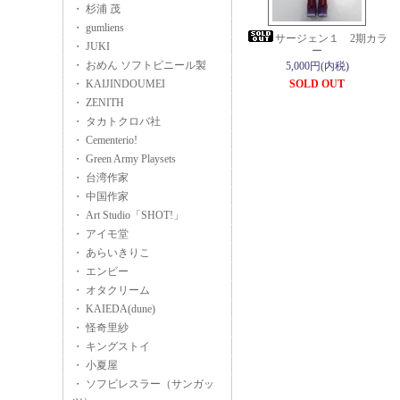
・ 杉浦 茂
・ gumliens
サージェン１ 2期カラ
・ JUKI
ー
・ おめん ソフトビニール製
5,000円(内税)
・ KAIJINDOUMEI
SOLD OUT
・ ZENITH
・ タカトクロバ社
・ Cementerio!
・ Green Army Playsets
・ 台湾作家
・ 中国作家
・ Art Studio「SHOT!」
・ アイモ堂
・ あらいきりこ
・ エンビー
・ オタクリーム
・ KAIEDA(dune)
・ 怪奇里紗
・ キングストイ
・ 小夏屋
・ ソフビレスラー（サンガッ