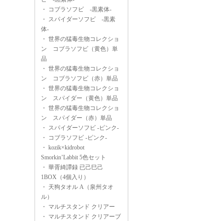
・
コブラソフビ -黒素体-
・
スパイダーソフビ -黒素
体-
・
世界の猛毒生物コレクショ
ン コブラソフビ（黄色）単
品
・
世界の猛毒生物コレクショ
ン コブラソフビ（赤）単品
・
世界の猛毒生物コレクショ
ン スパイダー（黄色）単品
・
世界の猛毒生物コレクショ
ン スパイダー（赤）単品
・
スパイダーソフビ -ピンク-
・
コブラソフビ -ピンク-
・
kozik×kidrobot
Smorkin’Labbit 5色セット
・
華胥綺譚録 已己巳己
1BOX（4個入り）
・
天狗タオル A（泉州タオ
ル）
・
マルチスタンド クリアー
・
マルチスタンド クリアーブ