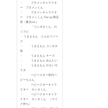
・
ブタメンキャラクタ
ー ブタメンくん
・
ブタメンキャラクタ
ー ブタメンくん One up.限定
色（蓄光ver.）
・
「コンポタくん」の
ソフビ
・
うまえもん とんかつソー
ス
・
うまえもん コンポタ
味
・
うまえもん チーズ
・
うまえもん めんたい
・
うまえもん やさいサ
ラダ
・
ベビースター初代ベ
ビーちゃん
・
ベビースターキャラ
クター ホシオくん
・
ベビースターキャラ
クター ホシオくん （マイ
ク持ち）