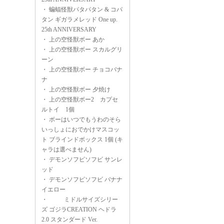
・
蝙蝠怪獣パタパタン & コパ
タン ギガラメレッド One up.
25th ANNIVERSARY
・
上の空怪獣ボー あか
・
上の空怪獣ボー スカルグリ
ーン
・
上の空怪獣ボー チョコバナ
ナ
・
上の空怪獣ボー 夕焼け
・
上の空怪獣ボー2 カプセ
ルトイ 1個
・
ボーはいつでもうわのそら
いっしょにおでかけマスコッ
ト ブラインドボックス 1個 (キ
ャラは選べません)
・
デモンソフビソフビ サンレ
ッド
・
デモンソフビソフビ バナナ
イエロー
・
ミドルサイズシリー
ズ ゴジラCREATION ヘドラ
2.0 スタンダード Ver.