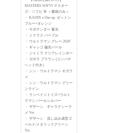
MASTERS SOFVI マスター
ズ・ソフビ 本 ＜書籍のみ＞
・
KAIJIN x One up. ゼットン
ブルー×オレンジ
・
サボテンダー 蓄光
・
ミクラス パープル
・
ウルトラマン グレー 2026'
・
ギャンゴ 偏光パール
・
ジャミラ クリアレインボー
・
ガボラ ブラウン (コンパチ
ヘッド付き)
・
シン・ウルトラマン ギガラ
メ
・
シン・ウルトラマン グリー
ンライン
・
ランペイジトイズ×ウルト
ラマン パールシルバー
・
ザザーン ギャラクシーラ
メ Ver.
・
ザザーン 流し込み成型ゴ
ールド/メタリックグリーン
Ver.