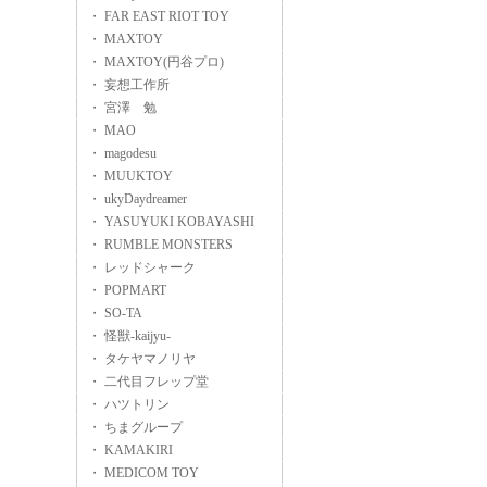
・ FAR EAST RIOT TOY
・ MAXTOY
・ MAXTOY(円谷プロ)
・ 妄想工作所
・ 宮澤 勉
・ MAO
・ magodesu
・ MUUKTOY
・ ukyDaydreamer
・ YASUYUKI KOBAYASHI
・ RUMBLE MONSTERS
・ レッドシャーク
・ POPMART
・ SO-TA
・ 怪獣-kaijyu-
・ タケヤマノリヤ
・ 二代目フレップ堂
・ ハツトリン
・ ちまグループ
・ KAMAKIRI
・ MEDICOM TOY