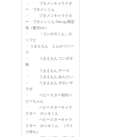
・
ブタメンキャラクタ
ー ブタメンくん
・
ブタメンキャラクタ
ー ブタメンくん One up.限定
色（蓄光ver.）
・
「コンポタくん」の
ソフビ
・
うまえもん とんかつソー
ス
・
うまえもん コンポタ
味
・
うまえもん チーズ
・
うまえもん めんたい
・
うまえもん やさいサ
ラダ
・
ベビースター初代ベ
ビーちゃん
・
ベビースターキャラ
クター ホシオくん
・
ベビースターキャラ
クター ホシオくん （マイ
ク持ち）