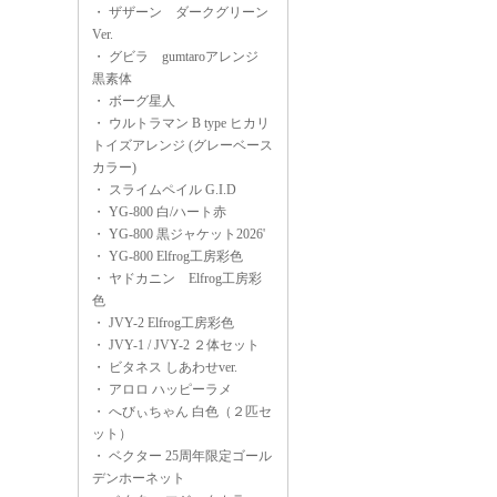
・
ザザーン ダークグリーン
Ver.
・
グビラ gumtaroアレンジ
黒素体
・
ボーグ星人
・
ウルトラマン B type ヒカリ
トイズアレンジ (グレーベース
カラー)
・
スライムペイル G.I.D
・
YG-800 白/ハート赤
・
YG-800 黒ジャケット2026'
・
YG-800 Elfrog工房彩色
・
ヤドカニン Elfrog工房彩
色
・
JVY-2 Elfrog工房彩色
・
JVY-1 / JVY-2 ２体セット
・
ビタネス しあわせver.
・
アロロ ハッピーラメ
・
へびぃちゃん 白色（２匹セ
ット）
・
ベクター 25周年限定ゴール
デンホーネット