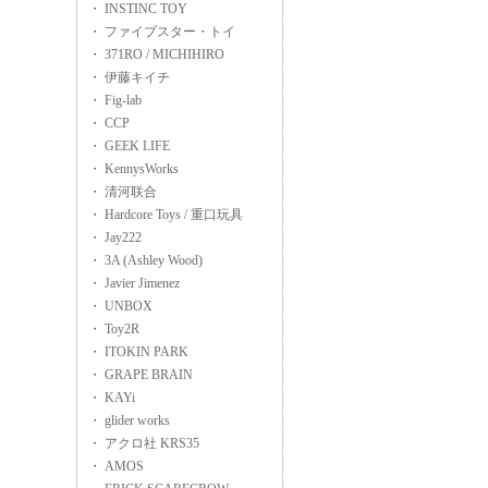
・ INSTINC TOY
・ ファイブスター・トイ
・ 371RO / MICHIHIRO
・ 伊藤キイチ
・ Fig-lab
・ CCP
・ GEEK LIFE
・ KennysWorks
・ 清河联合
・ Hardcore Toys / 重口玩具
・ Jay222
・ 3A (Ashley Wood)
・ Javier Jimenez
・ UNBOX
・ Toy2R
・ ITOKIN PARK
・ GRAPE BRAIN
・ KAYi
・ glider works
・ アクロ社 KRS35
・ AMOS