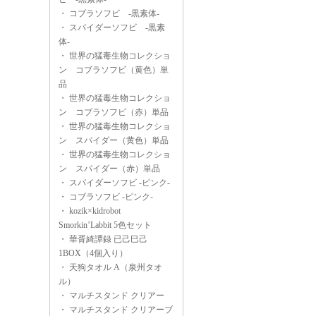
・
コブラソフビ -黒素体-
・
スパイダーソフビ -黒素
体-
・
世界の猛毒生物コレクショ
ン コブラソフビ（黄色）単
品
・
世界の猛毒生物コレクショ
ン コブラソフビ（赤）単品
・
世界の猛毒生物コレクショ
ン スパイダー（黄色）単品
・
世界の猛毒生物コレクショ
ン スパイダー（赤）単品
・
スパイダーソフビ -ピンク-
・
コブラソフビ -ピンク-
・
kozik×kidrobot
Smorkin’Labbit 5色セット
・
華胥綺譚録 已己巳己
1BOX（4個入り）
・
天狗タオル A（泉州タオ
ル）
・
マルチスタンド クリアー
・
マルチスタンド クリアーブ