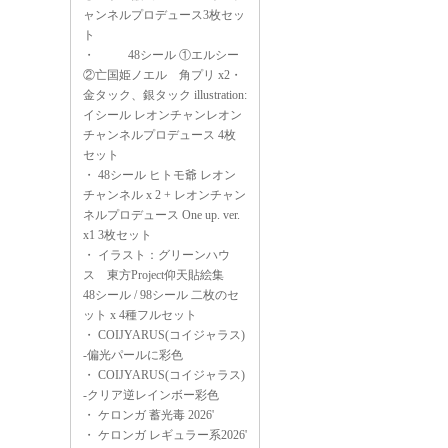
ャンネルプロデュース3枚セッ
ト
・
48シール ①エルシー
②亡国姫ノエル 角プリ x2・
金タック、銀タック illustration:
イシール レオンチャンレオン
チャンネルプロデュース 4枚
セット
・
48シール ヒトモ爺 レオン
チャンネル x 2 + レオンチャン
ネルプロデュース One up. ver.
x1 3枚セット
・
イラスト：グリーンハウ
ス 東方Project仰天貼絵集
48シール / 98シール 二枚のセ
ット x 4種フルセット
・
COIJYARUS(コイジャラス)
-偏光パールに彩色
・
COIJYARUS(コイジャラス)
-クリア逆レインボー彩色
・
ケロンガ 蓄光毒 2026'
・
ケロンガ レギュラー系2026'