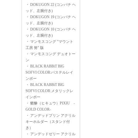
・
DOKUGON 22 (コンパチ ヘ
ッド、左腕付き)
・
DOKUGON 19 (コンパチ ヘ
ッド、左腕付き)
・
DOKUGON 10 (コンパチ ヘ
ッド、左腕付き)
・
マンモスコング "マウント
工房 努" 版
・
マンモスコング デュオトー
ン
・
BLACK RABBiT BIG
SOFVI COLOR:パステルレイ
ンボー
・
BLACK RABBiT BIG
SOFVI COLOR:メタリックレ
インボー
・
貔貅（ヒキュウ）PIXIU -
GOLD COLOR-
・
アンデッドプリン アクリル
キーホルダー（スタンド付
き）
・
アンデッドゼリー アクリル