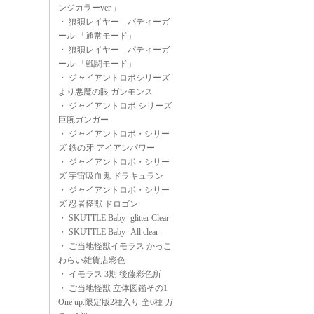
ンジカラーver.」
・
狼狽レイヤー パティーガ
ール 「通常モード」
・
狼狽レイヤー パティーガ
ール 「戦闘モード」
・
ジャイアントロボシリーズ
より悪魔の眼 ガンモンス
・
ジャイアントロボ シリーズ
巨腕ガンガー
・
ジャイアントロボ・シリー
ズ 鉄の牙 アイアンパワー
・
ジャイアントロボ・シリー
ズ 宇宙吸血鬼 ドラキュラン
・
ジャイアントロボ・シリー
ズ 忍者怪獣 ドロゴン
・
SKUTTLE Baby -glitter Clear-
・
SKUTTLE Baby -All clear-
・
ご当地怪獣イモラス かっこ
わらい雑貨店彩色
・
イモラス 3期 後藤彩色所
・
ご当地怪獣 立体図鑑その1
One up.限定版2種入り 全6種 ガ