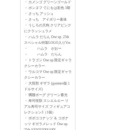
・
カメンゴ グリーンゴールド
・
ポンヌフ てにをは彩色 3期
・
さっち アッシュ
・
さっち アイボリー素体
・
うしろの天狗 クリアピンク
にクラッシュラメ
・
ハムラ だらん One up. 25th
スペシャル特製LOGO入りVer.
・
ハムラ がおー
・
ハムラ だらん
・
トラゴン One up.限定ギャラ
クシーカラー
・
ウルコマ One up.限定ギャラ
クシーカラー
・
大怪獣 ギザラ (gumtaro版ミ
ドルサイズ)
・
髑髏ボーグ グリーン蓄光
・
寿司怪獣 スシエルエー リ
アル寿司サイズ フィギュアコ
レクション3（1個）
・
ボボココナッツ ＆ コボナ
ッツ ギガラメレッド One up.
25th ANNIVERSARY