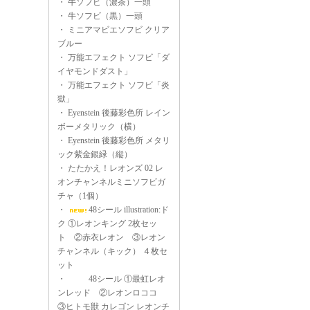
・
牛ソフビ（濃茶）一頭
・
牛ソフビ（黒）一頭
・
ミニアマビエソフビ クリア
ブルー
・
万能エフェクト ソフビ「ダ
イヤモンドダスト」
・
万能エフェクト ソフビ「炎
獄」
・
Eyenstein 後藤彩色所 レイン
ボーメタリック（横）
・
Eyenstein 後藤彩色所 メタリ
ック紫金銀緑（縦）
・
たたかえ！レオンズ 02 レ
オンチャンネルミニソフビガ
チャ（1個）
・
48シール illustration:ド
ク ①レオンキング 2枚セッ
ト ②赤衣レオン ③レオン
チャンネル（キック） ４枚セ
ット
・
48シール ①最虹レオ
ンレッド ②レオンロココ
③ヒトモ獣 カレゴン レオンチ