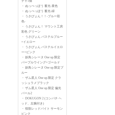
チャ1個
・
ぬっぺっぽう 蓄光-黄色
・
ぬっぺっぽう 蓄光-緑
・
うさぴょん！！-ブルー彩
色-
・
うさぴょん！ マウント工房
彩色 グリーン
・
うさぴょん パステルブルー
×イエロー
・
うさぴょん パステルイエロ
ー×ピンク
・
妖鳥シレーヌ One up.限定
パープルウイング×ゴールド
・
妖鳥シレーヌ One up.限定ブ
ルー
・
ザム星人 One up.限定 クラ
ッシュラメブラック
・
ザム星人 One up.限定 偏光
パール2
・
DOKUGON 2 (コンパチ ヘ
ッド、左腕付き)
・
怪獣レッドバイト サーモン
ピンク