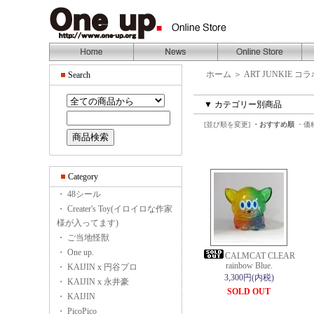
ホーム
＞
ART JUNKIE コ
Search
▼ カテゴリー別商品
[並び順を変更]
・おすすめ順
・価
Category
・ 48シール
・ Creater's Toy(イロイロな作家
様が入ってます)
・ ご当地怪獣
・ One up.
CALMCAT CLEAR
rainbow Blue.
・ KAIJIN x 円谷プロ
3,300円(内税)
・ KAIJIN x 永井豪
SOLD OUT
・ KAIJIN
・ PicoPico