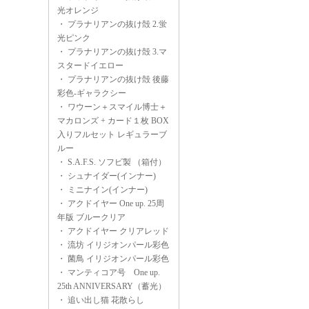
光オレンジ
・
プラナリアンの抜け殻 2.蛍
光ピンク
・
プラナリアンの抜け殻 3.マ
スタードイエロー
・
プラナリアンの抜け殻 後藤
彩色-ギャラクシー
・
ワウーン＋スマイル博士＋
マカロンズ + カード１枚 BOX
入りフルセット レギュラーブ
ルー
・
S.A.F.S. ソフビ製 （箱付）
・
シュナイダー(インナー)
・
ミニナイン(インナー)
・
アクドイヤー One up. 25周
年版 ブルークリア
・
アクドイヤー クリアレッド
・
流坊 イリジオンパール彩色
・
菌鳥 イリジオンパール彩色
・
マンティコア号 One up.
25th ANNIVERSARY（蓄光）
・
追い出し猫 花散らし