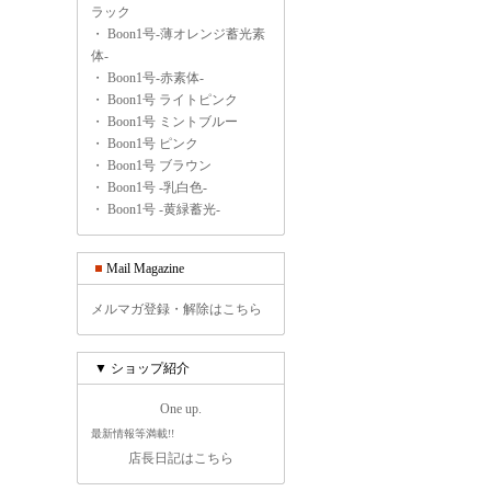
ラック
・
Boon1号-薄オレンジ蓄光素
体-
・
Boon1号-赤素体-
・
Boon1号 ライトピンク
・
Boon1号 ミントブルー
・
Boon1号 ピンク
・
Boon1号 ブラウン
・
Boon1号 -乳白色-
・
Boon1号 -黄緑蓄光-
Mail Magazine
メルマガ登録・解除はこちら
▼ ショップ紹介
One up.
最新情報等満載!!
店長日記はこちら