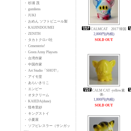
・ 杉浦 茂
・ gumliens
・ JUKI
・ おめん ソフトビニール製
・ KAIJINDOUMEI
CALMCAT 2017’韓国
・ ZENITH
2,800円(内税)
・ タカトクロバ社
SOLD OUT
・ Cementerio!
・ Green Army Playsets
・ 台湾作家
・ 中国作家
・ Art Studio「SHOT!」
・ アイモ堂
・ あらいきりこ
・ エンビー
CALM CAT -yellow素
体-
・ オタクリーム
1,800円(内税)
・ KAIEDA(dune)
SOLD OUT
・ 怪奇里紗
・ キングストイ
・ 小夏屋
・ ソフビレスラー（サンガッ