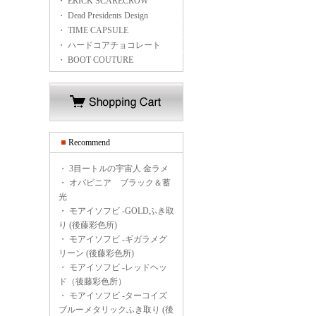
・ ERICK SCARECROW
・ Dead Presidents Design
・ TIME CAPSULE
・ ハードコアチョコレート
・ BOOT COUTURE
Recommend
・
3目ートルの宇宙人 金ラメ
・
オパビニア ブラック＆蓄
光
・
モアイソフビ -GOLDふき取
り (後藤彩色所)
・
モアイソフビ -ギガラメグ
リーン (後藤彩色所)
・
モアイソフビ -レッドヘッ
ド（後藤彩色所）
・
モアイソフビ -ターコイズ
ブルーメタリックふき取り (後