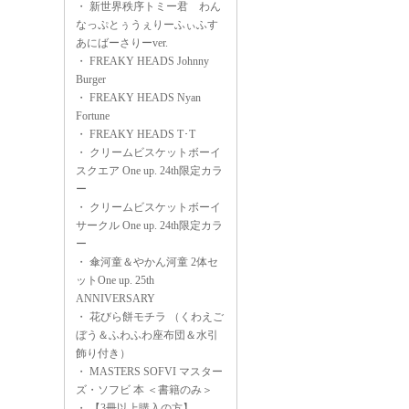
・
新世界秩序トミー君 わん
なっぷとぅうぇりーふぃふす
あにばーさりーver.
・
FREAKY HEADS Johnny
Burger
・
FREAKY HEADS Nyan
Fortune
・
FREAKY HEADS T･T
・
クリームビスケットボーイ
スクエア One up. 24th限定カラ
ー
・
クリームビスケットボーイ
サークル One up. 24th限定カラ
ー
・
傘河童＆やかん河童 2体セ
ットOne up. 25th
ANNIVERSARY
・
花びら餅モチラ （くわえご
ぼう＆ふわふわ座布団＆水引
飾り付き）
・
MASTERS SOFVI マスター
ズ・ソフビ 本 ＜書籍のみ＞
・
【3冊以上購入の方】