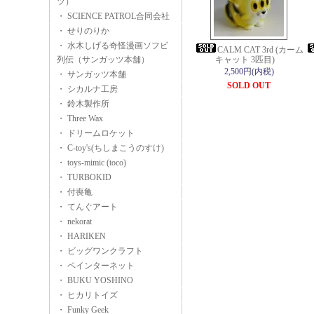
ツ）
・ SCIENCE PATROL合同会社
・ せりのりか
・ 水木しげる奇怪漫画ソフビ
CALM CAT 3rd (カーム
列伝（サンガッツ本舗）
キャット 3匹目)
2,500円(内税)
・ サンガッツ本舗
SOLD OUT
・ シカルナ工房
・ 鈴木製作所
・ Three Wax
・ ドリームロケット
・ C-toy's(ちしまこうのすけ)
・ toys-mimic (toco)
・ TURBOKID
・ 付喪亀
・ てんぐアート
・ nekorat
・ HARIKEN
・ ビッグワンクラフト
・ ペインターネット
・ BUKU YOSHINO
・ ヒカリトイズ
・ Funky Geek