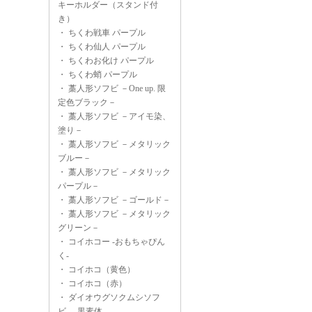
キーホルダー（スタンド付
き）
・
ちくわ戦車 パープル
・
ちくわ仙人 パープル
・
ちくわお化け パープル
・
ちくわ蛸 パープル
・
藁人形ソフビ －One up. 限
定色ブラック－
・
藁人形ソフビ －アイモ染、
塗り－
・
藁人形ソフビ －メタリック
ブルー－
・
藁人形ソフビ －メタリック
パープル－
・
藁人形ソフビ －ゴールド－
・
藁人形ソフビ －メタリック
グリーン－
・
コイホコー -おもちゃぴん
く-
・
コイホコ（黄色）
・
コイホコ（赤）
・
ダイオウグソクムシソフ
ビ -黒素体-