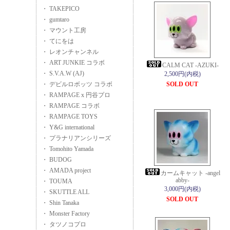
・ TAKEPICO
・ gumtaro
・ マウント工房
・ てにをは
・ レオンチャンネル
・ ART JUNKIE コラボ
CALM CAT -AZUKI-
・ S.V.A.W (AJ)
2,500円(内税)
・ デビルロボッツ コラボ
SOLD OUT
・ RAMPAGE x 円谷プロ
・ RAMPAGE コラボ
・ RAMPAGE TOYS
・ Y&G international
・ プラナリアンシリーズ
・ Tomohito Yamada
・ BUDOG
・ AMADA project
カームキャット -angel
abby-
・ TOUMA
3,000円(内税)
・ SKUTTLE ALL
SOLD OUT
・ Shin Tanaka
・ Monster Factory
・ タツノコプロ