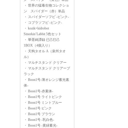
・
世界の猛毒生物コレクショ
ン スパイダー（赤）単品
・
スパイダーソフビ -ピンク-
・
コブラソフビ -ピンク-
・
kozik×kidrobot
Smorkin’Labbit 5色セット
・
華胥綺譚録 已己巳己
1BOX（4個入り）
・
天狗タオル A（泉州タオ
ル）
・
マルチスタンド クリアー
・
マルチスタンド クリアーブ
ラック
・
Boon1号-薄オレンジ蓄光素
体-
・
Boon1号-赤素体-
・
Boon1号 ライトピンク
・
Boon1号 ミントブルー
・
Boon1号 ピンク
・
Boon1号 ブラウン
・
Boon1号 -乳白色-
・
Boon1号 -黄緑蓄光-