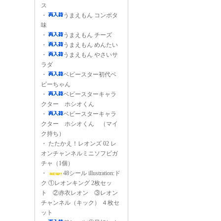
ス
・
うまえもん コンポタ
味
・
うまえもん チーズ
・
うまえもん めんたい
・
うまえもん やさいサ
ラダ
・
ベビースター初代ベ
ビーちゃん
・
ベビースターキャラ
クター ホシオくん
・
ベビースターキャラ
クター ホシオくん （マイ
ク持ち）
・
たたかえ！レオンズ 02 レ
オンチャンネルミニソフビガ
チャ（1個）
・
48シール illustration:ド
ク ①レオンキング 2枚セッ
ト ②赤衣レオン ③レオン
チャンネル（キック） ４枚セ
ット