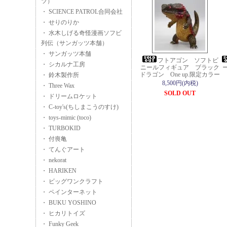
ツ）
・ SCIENCE PATROL合同会社
・ せりのりか
・ 水木しげる奇怪漫画ソフビ
列伝（サンガッツ本舗）
・ サンガッツ本舗
フトアゴン ソフトビ
・ シカルナ工房
ニールフィギュア ブラック
ー
ドラゴン One up.限定カラー
・ 鈴木製作所
8,500円(内税)
・ Three Wax
SOLD OUT
・ ドリームロケット
・ C-toy's(ちしまこうのすけ)
・ toys-mimic (toco)
・ TURBOKID
・ 付喪亀
・ てんぐアート
・ nekorat
・ HARIKEN
・ ビッグワンクラフト
・ ペインターネット
・ BUKU YOSHINO
・ ヒカリトイズ
・ Funky Geek