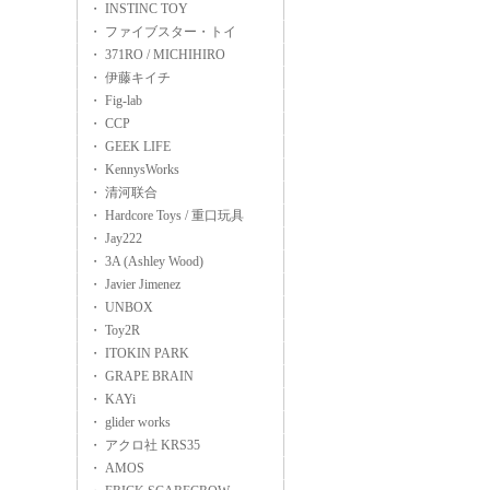
・ INSTINC TOY
・ ファイブスター・トイ
・ 371RO / MICHIHIRO
・ 伊藤キイチ
・ Fig-lab
・ CCP
・ GEEK LIFE
・ KennysWorks
・ 清河联合
・ Hardcore Toys / 重口玩具
・ Jay222
・ 3A (Ashley Wood)
・ Javier Jimenez
・ UNBOX
・ Toy2R
・ ITOKIN PARK
・ GRAPE BRAIN
・ KAYi
・ glider works
・ アクロ社 KRS35
・ AMOS