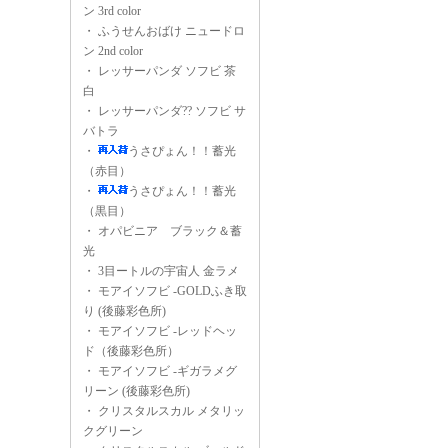
ン 3rd color
・
ふうせんおばけ ニュードロ
ン 2nd color
・
レッサーパンダ ソフビ 茶
白
・
レッサーパンダ?? ソフビ サ
バトラ
・
うさぴょん！！蓄光
（赤目）
・
うさぴょん！！蓄光
（黒目）
・
オパビニア ブラック＆蓄
光
・
3目ートルの宇宙人 金ラメ
・
モアイソフビ -GOLDふき取
り (後藤彩色所)
・
モアイソフビ -レッドヘッ
ド（後藤彩色所）
・
モアイソフビ -ギガラメグ
リーン (後藤彩色所)
・
クリスタルスカル メタリッ
クグリーン