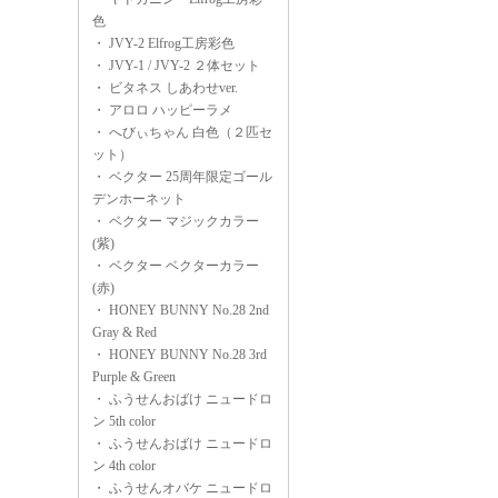
色
・
JVY-2 Elfrog工房彩色
・
JVY-1 / JVY-2 ２体セット
・
ビタネス しあわせver.
・
アロロ ハッピーラメ
・
へびぃちゃん 白色（２匹セ
ット）
・
ベクター 25周年限定ゴール
デンホーネット
・
ベクター マジックカラー
(紫)
・
ベクター ベクターカラー
(赤)
・
HONEY BUNNY No.28 2nd
Gray & Red
・
HONEY BUNNY No.28 3rd
Purple & Green
・
ふうせんおばけ ニュードロ
ン 5th color
・
ふうせんおばけ ニュードロ
ン 4th color
・
ふうせんオバケ ニュードロ