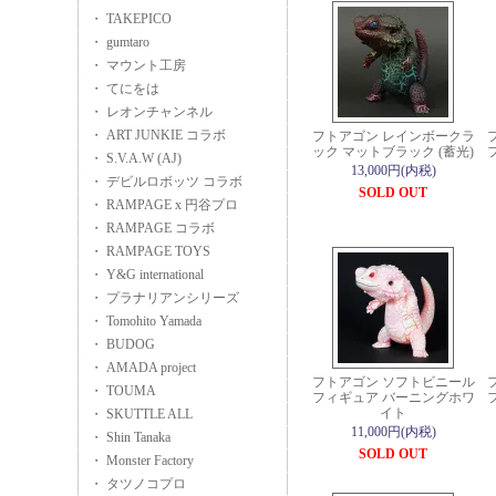
・ TAKEPICO
・ gumtaro
・ マウント工房
・ てにをは
・ レオンチャンネル
・ ART JUNKIE コラボ
フトアゴン レインボークラ
ック マットブラック (蓄光)
・ S.V.A.W (AJ)
13,000円(内税)
・ デビルロボッツ コラボ
SOLD OUT
・ RAMPAGE x 円谷プロ
・ RAMPAGE コラボ
・ RAMPAGE TOYS
・ Y&G international
・ プラナリアンシリーズ
・ Tomohito Yamada
・ BUDOG
・ AMADA project
フトアゴン ソフトビニール
・ TOUMA
フィギュア バーニングホワ
イト
・ SKUTTLE ALL
11,000円(内税)
・ Shin Tanaka
SOLD OUT
・ Monster Factory
・ タツノコプロ