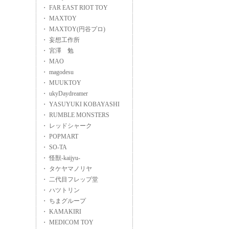
・ FAR EAST RIOT TOY
・ MAXTOY
・ MAXTOY(円谷プロ)
・ 妄想工作所
・ 宮澤 勉
・ MAO
・ magodesu
・ MUUKTOY
・ ukyDaydreamer
・ YASUYUKI KOBAYASHI
・ RUMBLE MONSTERS
・ レッドシャーク
・ POPMART
・ SO-TA
・ 怪獣-kaijyu-
・ タケヤマノリヤ
・ 二代目フレップ堂
・ ハツトリン
・ ちまグループ
・ KAMAKIRI
・ MEDICOM TOY