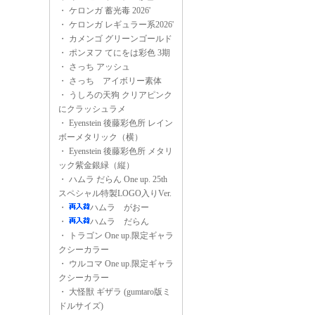
・
ケロンガ 蓄光毒 2026'
・
ケロンガ レギュラー系2026'
・
カメンゴ グリーンゴールド
・
ポンヌフ てにをは彩色 3期
・
さっち アッシュ
・
さっち アイボリー素体
・
うしろの天狗 クリアピンク
にクラッシュラメ
・
Eyenstein 後藤彩色所 レイン
ボーメタリック（横）
・
Eyenstein 後藤彩色所 メタリ
ック紫金銀緑（縦）
・
ハムラ だらん One up. 25th
スペシャル特製LOGO入りVer.
・
ハムラ がおー
・
ハムラ だらん
・
トラゴン One up.限定ギャラ
クシーカラー
・
ウルコマ One up.限定ギャラ
クシーカラー
・
大怪獣 ギザラ (gumtaro版ミ
ドルサイズ)