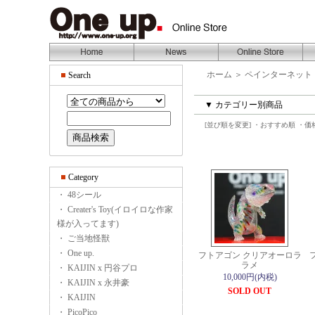
ホーム
＞
ペインターネット
Search
▼ カテゴリー別商品
[並び順を変更]
・おすすめ順
・価
Category
・ 48シール
・ Creater's Toy(イロイロな作家
様が入ってます)
・ ご当地怪獣
・ One up.
フトアゴン クリアオーロラ
ラメ
・ KAIJIN x 円谷プロ
10,000円(内税)
・ KAIJIN x 永井豪
SOLD OUT
・ KAIJIN
・ PicoPico