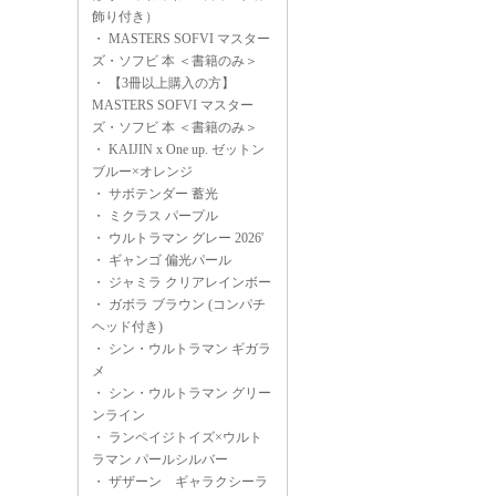
飾り付き）
・
MASTERS SOFVI マスター
ズ・ソフビ 本 ＜書籍のみ＞
・
【3冊以上購入の方】
MASTERS SOFVI マスター
ズ・ソフビ 本 ＜書籍のみ＞
・
KAIJIN x One up. ゼットン
ブルー×オレンジ
・
サボテンダー 蓄光
・
ミクラス パープル
・
ウルトラマン グレー 2026'
・
ギャンゴ 偏光パール
・
ジャミラ クリアレインボー
・
ガボラ ブラウン (コンパチ
ヘッド付き)
・
シン・ウルトラマン ギガラ
メ
・
シン・ウルトラマン グリー
ンライン
・
ランペイジトイズ×ウルト
ラマン パールシルバー
・
ザザーン ギャラクシーラ