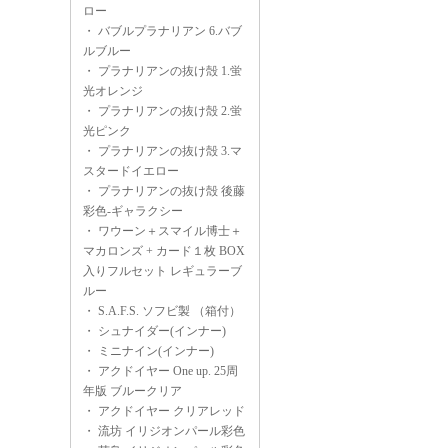
ロー
・
バブルプラナリアン 6.バブ
ルブルー
・
プラナリアンの抜け殻 1.蛍
光オレンジ
・
プラナリアンの抜け殻 2.蛍
光ピンク
・
プラナリアンの抜け殻 3.マ
スタードイエロー
・
プラナリアンの抜け殻 後藤
彩色-ギャラクシー
・
ワウーン＋スマイル博士＋
マカロンズ + カード１枚 BOX
入りフルセット レギュラーブ
ルー
・
S.A.F.S. ソフビ製 （箱付）
・
シュナイダー(インナー)
・
ミニナイン(インナー)
・
アクドイヤー One up. 25周
年版 ブルークリア
・
アクドイヤー クリアレッド
・
流坊 イリジオンパール彩色