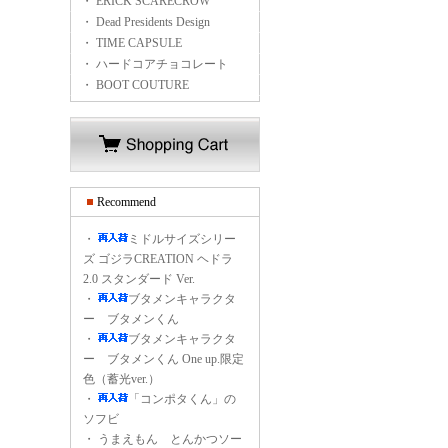
・ ERICK SCARECROW
・ Dead Presidents Design
・ TIME CAPSULE
・ ハードコアチョコレート
・ BOOT COUTURE
Recommend
・
ミドルサイズシリー
ズ ゴジラCREATION ヘドラ
2.0 スタンダード Ver.
・
ブタメンキャラクタ
ー ブタメンくん
・
ブタメンキャラクタ
ー ブタメンくん One up.限定
色（蓄光ver.）
・
「コンポタくん」の
ソフビ
・
うまえもん とんかつソー