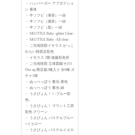
・
ハンバーガー アブダクショ
ン 素体
・
牛ソフビ（薄茶）一頭
・
牛ソフビ（濃茶）一頭
・
牛ソフビ（黒）一頭
・
SKUTTLE Baby -glitter Clear-
・
SKUTTLE Baby -All clear-
・
ご当地怪獣イモラス かっこ
わらい雑貨店彩色
・
イモラス 3期 後藤彩色所
・
ご当地怪獣 立体図鑑その1
One up.限定版2種入り 全6種 ガ
チャ1個
・
ぬっぺっぽう 蓄光-黄色
・
ぬっぺっぽう 蓄光-緑
・
うさぴょん！！-ブルー彩
色-
・
うさぴょん！ マウント工房
彩色 グリーン
・
うさぴょん パステルブルー
×イエロー
・
うさぴょん パステルイエロ