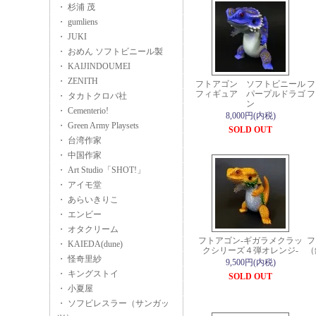
・ 杉浦 茂
・ gumliens
・ JUKI
・ おめん ソフトビニール製
・ KAIJINDOUMEI
・ ZENITH
フトアゴン ソフトビニール
フ
フィギュア パープルドラゴ
フ
・ タカトクロバ社
ン
・ Cementerio!
8,000円(内税)
・ Green Army Playsets
SOLD OUT
・ 台湾作家
・ 中国作家
・ Art Studio「SHOT!」
・ アイモ堂
・ あらいきりこ
・ エンビー
・ オタクリーム
フトアゴン-ギガラメクラッ
フ
・ KAIEDA(dune)
クシリーズ４弾オレンジ-
（
・ 怪奇里紗
9,500円(内税)
・ キングストイ
SOLD OUT
・ 小夏屋
・ ソフビレスラー（サンガッ