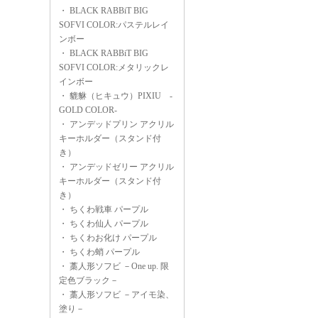
・
BLACK RABBiT BIG
SOFVI COLOR:パステルレイ
ンボー
・
BLACK RABBiT BIG
SOFVI COLOR:メタリックレ
インボー
・
貔貅（ヒキュウ）PIXIU -
GOLD COLOR-
・
アンデッドプリン アクリル
キーホルダー（スタンド付
き）
・
アンデッドゼリー アクリル
キーホルダー（スタンド付
き）
・
ちくわ戦車 パープル
・
ちくわ仙人 パープル
・
ちくわお化け パープル
・
ちくわ蛸 パープル
・
藁人形ソフビ －One up. 限
定色ブラック－
・
藁人形ソフビ －アイモ染、
塗り－