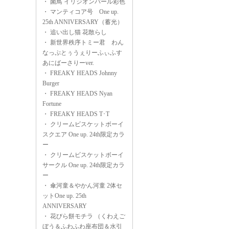
・
菌鳥 イリジオンパール彩色
・
マンティコア号 One up.
25th ANNIVERSARY（蓄光）
・
追い出し猫 花散らし
・
新世界秩序トミー君 わん
なっぷとぅうぇりーふぃふす
あにばーさりーver.
・
FREAKY HEADS Johnny
Burger
・
FREAKY HEADS Nyan
Fortune
・
FREAKY HEADS T･T
・
クリームビスケットボーイ
スクエア One up. 24th限定カラ
ー
・
クリームビスケットボーイ
サークル One up. 24th限定カラ
ー
・
傘河童＆やかん河童 2体セ
ットOne up. 25th
ANNIVERSARY
・
花びら餅モチラ （くわえご
ぼう＆ふわふわ座布団＆水引