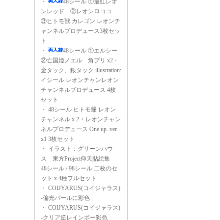
・
48シール ①最虹レオ
ンレッド ②レオンロココ
③ヒトモ獣 カレゴン レオンチ
ャンネルプロデュース3枚セッ
ト
・
48シール ①エルシー
②亡国姫ノエル 角プリ x2・
金タック、銀タック illustration:
イシール レオンチャンレオン
チャンネルプロデュース 4枚
セット
・
48シール ヒトモ爺 レオン
チャンネル x 2 + レオンチャン
ネルプロデュース One up. ver.
x1 3枚セット
・
イラスト：グリーンハウ
ス 東方Project仰天貼絵集
48シール / 98シール 二枚のセ
ット x 4種フルセット
・
COIJYARUS(コイジャラス)
-偏光パールに彩色
・
COIJYARUS(コイジャラス)
-クリア逆レインボー彩色