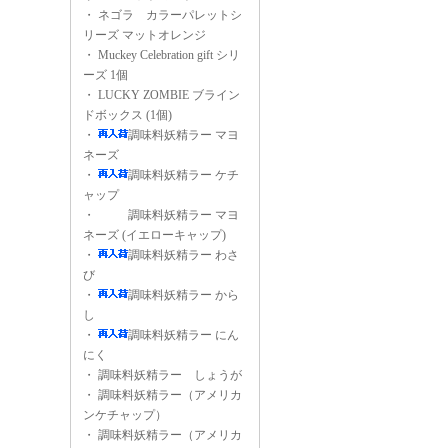
・
ネゴラ カラーパレットシ
リーズ マットオレンジ
・
Muckey Celebration gift シリ
ーズ 1個
・
LUCKY ZOMBIE ブライン
ドボックス (1個)
・
調味料妖精ラー マヨ
ネーズ
・
調味料妖精ラー ケチ
ャップ
・
調味料妖精ラー マヨ
ネーズ (イエローキャップ)
・
調味料妖精ラー わさ
び
・
調味料妖精ラー から
し
・
調味料妖精ラー にん
にく
・
調味料妖精ラー しょうが
・
調味料妖精ラー（アメリカ
ンケチャップ）
・
調味料妖精ラー（アメリカ