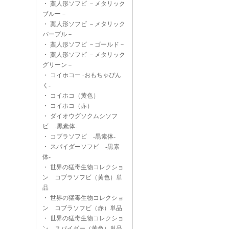
・
藁人形ソフビ －メタリック
ブルー－
・
藁人形ソフビ －メタリック
パープル－
・
藁人形ソフビ －ゴールド－
・
藁人形ソフビ －メタリック
グリーン－
・
コイホコー -おもちゃぴん
く-
・
コイホコ（黄色）
・
コイホコ（赤）
・
ダイオウグソクムシソフ
ビ -黒素体-
・
コブラソフビ -黒素体-
・
スパイダーソフビ -黒素
体-
・
世界の猛毒生物コレクショ
ン コブラソフビ（黄色）単
品
・
世界の猛毒生物コレクショ
ン コブラソフビ（赤）単品
・
世界の猛毒生物コレクショ
ン スパイダー（黄色）単品