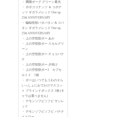
・
髑髏ボーグ グリーン蓄光
・
ボボココナッツ ＆ コボナ
ッツ ギガラメレッド One up.
25th ANNIVERSARY
・
蝙蝠怪獣パタパタン & コパ
タン ギガラメレッド One up.
25th ANNIVERSARY
・
上の空怪獣ボー あか
・
上の空怪獣ボー スカルグリ
ーン
・
上の空怪獣ボー チョコバナ
ナ
・
上の空怪獣ボー 夕焼け
・
上の空怪獣ボー2 カプセ
ルトイ 1個
・
ボーはいつでもうわのそら
いっしょにおでかけマスコッ
ト ブラインドボックス 1個 (キ
ャラは選べません)
・
デモンソフビソフビ サンレ
ッド
・
デモンソフビソフビ バナナ
イエロー