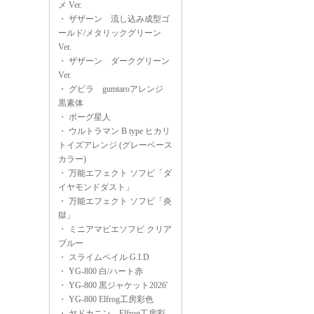
メ Ver.
・
ザザーン 流し込み成型ゴ
ールド/メタリックグリーン
Ver.
・
ザザーン ダークグリーン
Ver.
・
グビラ gumtaroアレンジ
黒素体
・
ボーグ星人
・
ウルトラマン B type ヒカリ
トイズアレンジ (グレーベース
カラー)
・
万能エフェクト ソフビ「ダ
イヤモンドダスト」
・
万能エフェクト ソフビ「炎
獄」
・
ミニアマビエソフビ クリア
ブルー
・
スライムペイル G.I.D
・
YG-800 白/ハート赤
・
YG-800 黒ジャケット2026'
・
YG-800 Elfrog工房彩色
・
ヤドカニン Elfrog工房彩