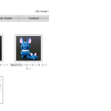
|
My Acount
|
ナッツ
蝙蝠怪獣パタパタン & コパ
タン