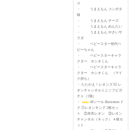
ス
・
うまえもん コンポタ
味
・
うまえもん チーズ
・
うまえもん めんたい
・
うまえもん やさいサ
ラダ
・
ベビースター初代ベ
ビーちゃん
・
ベビースターキャラ
クター ホシオくん
・
ベビースターキャラ
クター ホシオくん （マイ
ク持ち）
・
たたかえ！レオンズ 02 レ
オンチャンネルミニソフビガ
チャ（1個）
・
48シール illustration:ド
ク ①レオンキング 2枚セッ
ト ②赤衣レオン ③レオン
チャンネル（キック） ４枚セ
ット