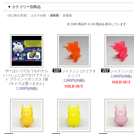
▼ カテゴリー別商品
[並び順を変更]
・おすすめ順
・価格順
・新着順
全 [109] 商品中 [1-24] 商品を表示しています。
ボーはいつでもうわのそら
ジャクソン (クリアオ
ジャクソン (ピ
いっしょにおでかけマスコッ
レンジ)
2,000円(内税)
ト ブラインドボックス 1個
2,000円(内税)
SOLD OUT
(キャラは選べません)
SOLD OUT
1,100円(内税)