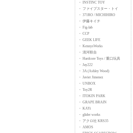
・ INSTINC TOY
・ ファイブスター・トイ
・ 371RO / MICHIHIRO
・ 伊藤キイチ
・ Fig-lab
・ CCP
・ GEEK LIFE
・ KennysWorks
・ 清河联合
・ Hardcore Toys / 重口玩具
・ Jay222
・ 3A (Ashley Wood)
・ Javier Jimenez
・ UNBOX
・ Toy2R
・ ITOKIN PARK
・ GRAPE BRAIN
・ KAYi
・ glider works
・ アクロ社 KRS35
・ AMOS