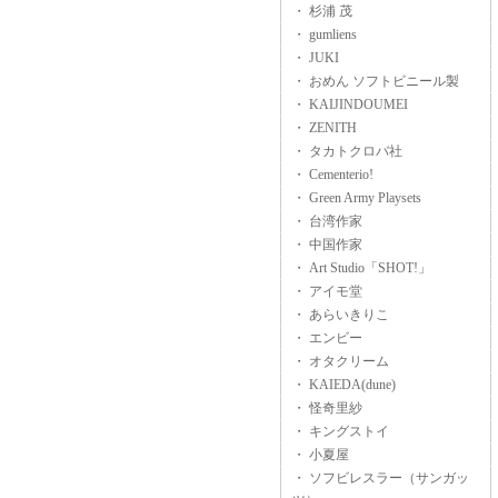
・ 杉浦 茂
・ gumliens
・ JUKI
・ おめん ソフトビニール製
・ KAIJINDOUMEI
・ ZENITH
・ タカトクロバ社
・ Cementerio!
・ Green Army Playsets
・ 台湾作家
・ 中国作家
・ Art Studio「SHOT!」
・ アイモ堂
・ あらいきりこ
・ エンビー
・ オタクリーム
・ KAIEDA(dune)
・ 怪奇里紗
・ キングストイ
・ 小夏屋
・ ソフビレスラー（サンガッ