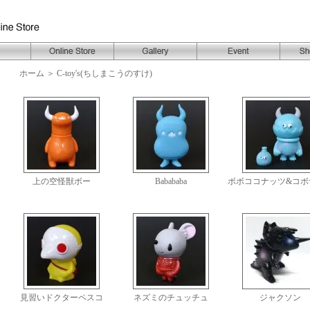
ホーム
＞
C-toy's(ちしまこうのすけ)
上の空怪獣ボー
Babababa
ボボココナッツ&コボ
見習いドクターペスコ
ネズミのチュッチュ
ジャクソン