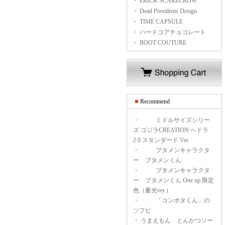
・ ERICK SCARECROW
・ Dead Presidents Design
・ TIME CAPSULE
・ ハードコアチョコレート
・ BOOT COUTURE
Recommend
・
ミドルサイズシリー
ズ ゴジラCREATION ヘドラ
2.0 スタンダード Ver.
・
ブタメンキャラクタ
ー ブタメンくん
・
ブタメンキャラクタ
ー ブタメンくん One up.限定
色（蓄光ver.）
・
「コンポタくん」の
ソフビ
・
うまえもん とんかつソー