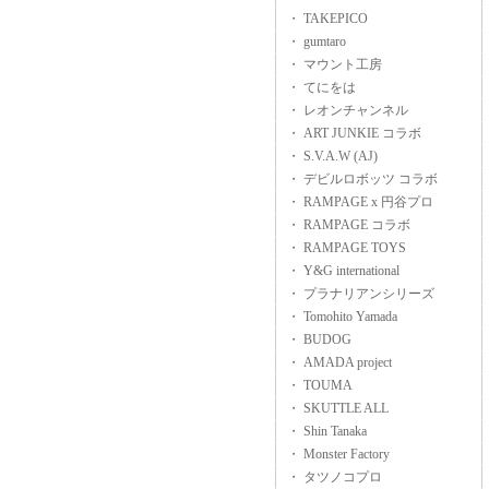
・ TAKEPICO
・ gumtaro
・ マウント工房
・ てにをは
・ レオンチャンネル
・ ART JUNKIE コラボ
・ S.V.A.W (AJ)
・ デビルロボッツ コラボ
・ RAMPAGE x 円谷プロ
・ RAMPAGE コラボ
・ RAMPAGE TOYS
・ Y&G international
・ プラナリアンシリーズ
・ Tomohito Yamada
・ BUDOG
・ AMADA project
・ TOUMA
・ SKUTTLE ALL
・ Shin Tanaka
・ Monster Factory
・ タツノコプロ