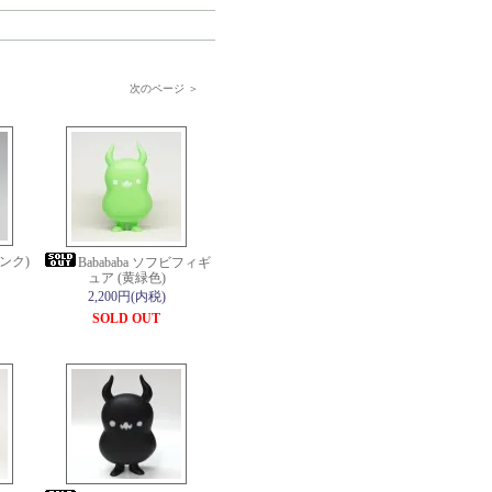
次のページ ＞
ンク)
Babababa ソフビフィギ
ュア (黄緑色)
2,200円(内税)
SOLD OUT