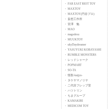
・ FAR EAST RIOT TOY
・ MAXTOY
・ MAXTOY(円谷プロ)
・ 妄想工作所
・ 宮澤 勉
・ MAO
・ magodesu
・ MUUKTOY
・ ukyDaydreamer
・ YASUYUKI KOBAYASHI
・ RUMBLE MONSTERS
・ レッドシャーク
・ POPMART
・ SO-TA
・ 怪獣-kaijyu-
・ タケヤマノリヤ
・ 二代目フレップ堂
・ ハツトリン
・ ちまグループ
・ KAMAKIRI
・ MEDICOM TOY