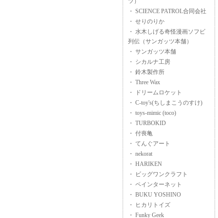
ツ）
・ SCIENCE PATROL合同会社
・ せりのりか
・ 水木しげる奇怪漫画ソフビ
列伝（サンガッツ本舗）
・ サンガッツ本舗
・ シカルナ工房
・ 鈴木製作所
・ Three Wax
・ ドリームロケット
・ C-toy's(ちしまこうのすけ)
・ toys-mimic (toco)
・ TURBOKID
・ 付喪亀
・ てんぐアート
・ nekorat
・ HARIKEN
・ ビッグワンクラフト
・ ペインターネット
・ BUKU YOSHINO
・ ヒカリトイズ
・ Funky Geek