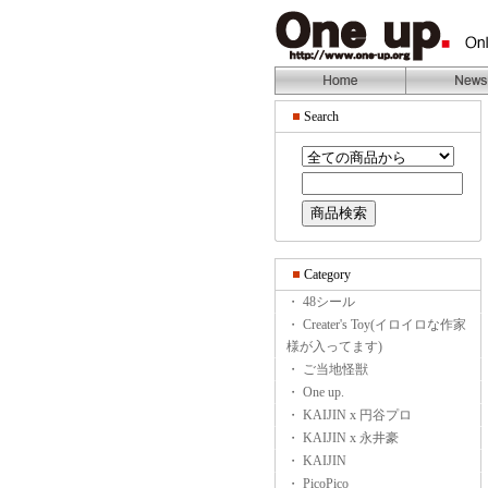
Search
Category
・ 48シール
・ Creater's Toy(イロイロな作家
様が入ってます)
・ ご当地怪獣
・ One up.
・ KAIJIN x 円谷プロ
・ KAIJIN x 永井豪
・ KAIJIN
・ PicoPico