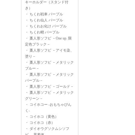
キーホルダー（スタンド付
き）
・
ちくわ戦車 パープル
・
ちくわ仙人 パープル
・
ちくわお化け パープル
・
ちくわ蛸 パープル
・
藁人形ソフビ －One up. 限
定色ブラック－
・
藁人形ソフビ －アイモ染、
塗り－
・
藁人形ソフビ －メタリック
ブルー－
・
藁人形ソフビ －メタリック
パープル－
・
藁人形ソフビ －ゴールド－
・
藁人形ソフビ －メタリック
グリーン－
・
コイホコー -おもちゃぴん
く-
・
コイホコ（黄色）
・
コイホコ（赤）
・
ダイオウグソクムシソフ
ビ -黒素体-