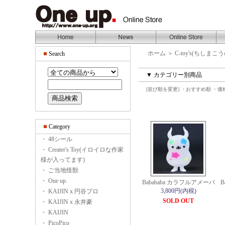
ホーム
＞
C-toy's(ちしまこ
Search
▼ カテゴリー別商品
[並び順を変更]
・おすすめ順
・価
Category
・ 48シール
・ Creater's Toy(イロイロな作家
様が入ってます)
・ ご当地怪獣
・ One up.
Babababa カラフルアメーバ
B
3,800円(内税)
・ KAIJIN x 円谷プロ
SOLD OUT
・ KAIJIN x 永井豪
・ KAIJIN
・ PicoPico