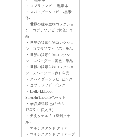
・
コブラソフビ -黒素体-
・
スパイダーソフビ -黒素
体-
・
世界の猛毒生物コレクショ
ン コブラソフビ（黄色）単
品
・
世界の猛毒生物コレクショ
ン コブラソフビ（赤）単品
・
世界の猛毒生物コレクショ
ン スパイダー（黄色）単品
・
世界の猛毒生物コレクショ
ン スパイダー（赤）単品
・
スパイダーソフビ -ピンク-
・
コブラソフビ -ピンク-
・
kozik×kidrobot
Smorkin’Labbit 5色セット
・
華胥綺譚録 已己巳己
1BOX（4個入り）
・
天狗タオル A（泉州タオ
ル）
・
マルチスタンド クリアー
・
マルチスタンド クリアーブ