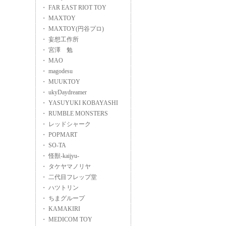
・ FAR EAST RIOT TOY
・ MAXTOY
・ MAXTOY(円谷プロ)
・ 妄想工作所
・ 宮澤 勉
・ MAO
・ magodesu
・ MUUKTOY
・ ukyDaydreamer
・ YASUYUKI KOBAYASHI
・ RUMBLE MONSTERS
・ レッドシャーク
・ POPMART
・ SO-TA
・ 怪獣-kaijyu-
・ タケヤマノリヤ
・ 二代目フレップ堂
・ ハツトリン
・ ちまグループ
・ KAMAKIRI
・ MEDICOM TOY