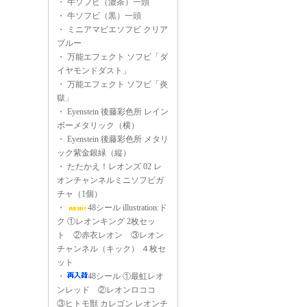
・
牛ソフビ（濃茶）一頭
・
牛ソフビ（黒）一頭
・
ミニアマビエソフビ クリア
ブルー
・
万能エフェクト ソフビ「ダ
イヤモンドダスト」
・
万能エフェクト ソフビ「炎
獄」
・
Eyenstein 後藤彩色所 レイン
ボーメタリック（横）
・
Eyenstein 後藤彩色所 メタリ
ック紫金銀緑（縦）
・
たたかえ！レオンズ 02 レ
オンチャンネルミニソフビガ
チャ（1個）
・
48シール illustration:ド
ク ①レオンキング 2枚セッ
ト ②赤衣レオン ③レオン
チャンネル（キック） ４枚セ
ット
・
48シール ①最虹レオ
ンレッド ②レオンロココ
③ヒトモ獣 カレゴン レオンチ