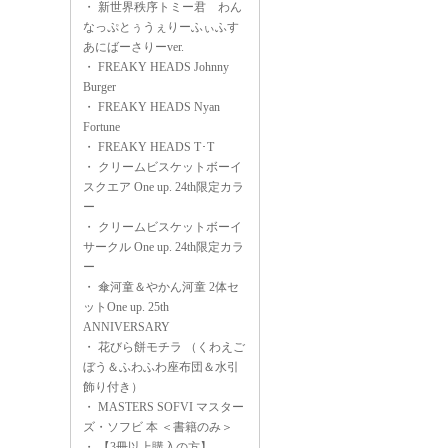
・
新世界秩序トミー君 わん
なっぷとぅうぇりーふぃふす
あにばーさりーver.
・
FREAKY HEADS Johnny
Burger
・
FREAKY HEADS Nyan
Fortune
・
FREAKY HEADS T･T
・
クリームビスケットボーイ
スクエア One up. 24th限定カラ
ー
・
クリームビスケットボーイ
サークル One up. 24th限定カラ
ー
・
傘河童＆やかん河童 2体セ
ットOne up. 25th
ANNIVERSARY
・
花びら餅モチラ （くわえご
ぼう＆ふわふわ座布団＆水引
飾り付き）
・
MASTERS SOFVI マスター
ズ・ソフビ 本 ＜書籍のみ＞
・
【3冊以上購入の方】