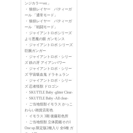
ンジカラーver.」
・
狼狽レイヤー パティーガ
ール 「通常モード」
・
狼狽レイヤー パティーガ
ール 「戦闘モード」
・
ジャイアントロボシリーズ
より悪魔の眼 ガンモンス
・
ジャイアントロボ シリーズ
巨腕ガンガー
・
ジャイアントロボ・シリー
ズ 鉄の牙 アイアンパワー
・
ジャイアントロボ・シリー
ズ 宇宙吸血鬼 ドラキュラン
・
ジャイアントロボ・シリー
ズ 忍者怪獣 ドロゴン
・
SKUTTLE Baby -glitter Clear-
・
SKUTTLE Baby -All clear-
・
ご当地怪獣イモラス かっこ
わらい雑貨店彩色
・
イモラス 3期 後藤彩色所
・
ご当地怪獣 立体図鑑その1
One up.限定版2種入り 全6種 ガ