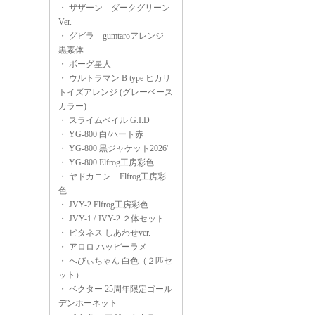
・
ザザーン ダークグリーン
Ver.
・
グビラ gumtaroアレンジ
黒素体
・
ボーグ星人
・
ウルトラマン B type ヒカリ
トイズアレンジ (グレーベース
カラー)
・
スライムペイル G.I.D
・
YG-800 白/ハート赤
・
YG-800 黒ジャケット2026'
・
YG-800 Elfrog工房彩色
・
ヤドカニン Elfrog工房彩
色
・
JVY-2 Elfrog工房彩色
・
JVY-1 / JVY-2 ２体セット
・
ビタネス しあわせver.
・
アロロ ハッピーラメ
・
へびぃちゃん 白色（２匹セ
ット）
・
ベクター 25周年限定ゴール
デンホーネット