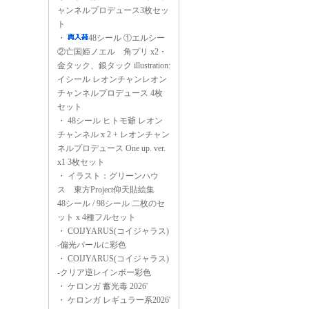
ャンネルプロデュース3枚セッ
ト
・
48シール ①エルシー
②亡国姫ノエル 角プリ x2・
金タック、銀タック illustration:
イシール レオンチャンレオン
チャンネルプロデュース 4枚
セット
・
48シール ヒトモ爺 レオン
チャンネル x 2 + レオンチャン
ネルプロデュース One up. ver.
x1 3枚セット
・
イラスト：グリーンハウ
ス 東方Project仰天貼絵集
48シール / 98シール 二枚のセ
ット x 4種フルセット
・
COIJYARUS(コイジャラス)
-偏光パールに彩色
・
COIJYARUS(コイジャラス)
-クリア逆レインボー彩色
・
ケロンガ 蓄光毒 2026'
・
ケロンガ レギュラー系2026'