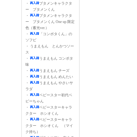
・
ブタメンキャラクタ
ー ブタメンくん
・
ブタメンキャラクタ
ー ブタメンくん One up.限定
色（蓄光ver.）
・
「コンポタくん」の
ソフビ
・
うまえもん とんかつソー
ス
・
うまえもん コンポタ
味
・
うまえもん チーズ
・
うまえもん めんたい
・
うまえもん やさいサ
ラダ
・
ベビースター初代ベ
ビーちゃん
・
ベビースターキャラ
クター ホシオくん
・
ベビースターキャラ
クター ホシオくん （マイ
ク持ち）