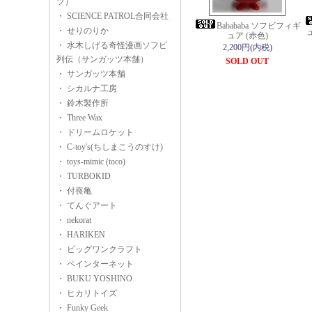
ツ）
・ SCIENCE PATROL合同会社
Babababa ソフビフィギ
・ せりのりか
ュア (赤色)
・ 水木しげる奇怪漫画ソフビ
2,200円(内税)
列伝（サンガッツ本舗）
SOLD OUT
・ サンガッツ本舗
・ シカルナ工房
・ 鈴木製作所
・ Three Wax
・ ドリームロケット
・ C-toy's(ちしまこうのすけ)
・ toys-mimic (toco)
・ TURBOKID
・ 付喪亀
・ てんぐアート
・ nekorat
・ HARIKEN
・ ビッグワンクラフト
・ ペインターネット
・ BUKU YOSHINO
・ ヒカリトイズ
・ Funky Geek