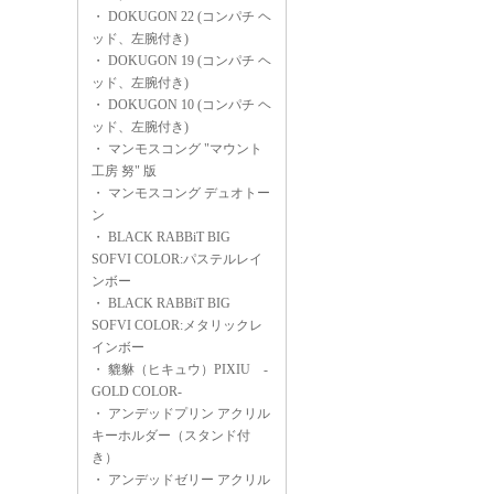
・
DOKUGON 22 (コンパチ ヘ
ッド、左腕付き)
・
DOKUGON 19 (コンパチ ヘ
ッド、左腕付き)
・
DOKUGON 10 (コンパチ ヘ
ッド、左腕付き)
・
マンモスコング "マウント
工房 努" 版
・
マンモスコング デュオトー
ン
・
BLACK RABBiT BIG
SOFVI COLOR:パステルレイ
ンボー
・
BLACK RABBiT BIG
SOFVI COLOR:メタリックレ
インボー
・
貔貅（ヒキュウ）PIXIU -
GOLD COLOR-
・
アンデッドプリン アクリル
キーホルダー（スタンド付
き）
・
アンデッドゼリー アクリル