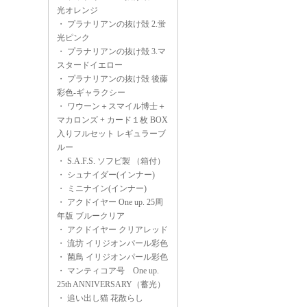
光オレンジ
・
プラナリアンの抜け殻 2.蛍
光ピンク
・
プラナリアンの抜け殻 3.マ
スタードイエロー
・
プラナリアンの抜け殻 後藤
彩色-ギャラクシー
・
ワウーン＋スマイル博士＋
マカロンズ + カード１枚 BOX
入りフルセット レギュラーブ
ルー
・
S.A.F.S. ソフビ製 （箱付）
・
シュナイダー(インナー)
・
ミニナイン(インナー)
・
アクドイヤー One up. 25周
年版 ブルークリア
・
アクドイヤー クリアレッド
・
流坊 イリジオンパール彩色
・
菌鳥 イリジオンパール彩色
・
マンティコア号 One up.
25th ANNIVERSARY（蓄光）
・
追い出し猫 花散らし