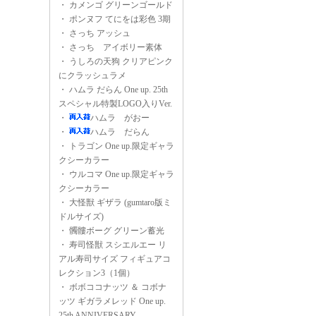
・
カメンゴ グリーンゴールド
・
ポンヌフ てにをは彩色 3期
・
さっち アッシュ
・
さっち アイボリー素体
・
うしろの天狗 クリアピンク
にクラッシュラメ
・
ハムラ だらん One up. 25th
スペシャル特製LOGO入りVer.
・
ハムラ がおー
・
ハムラ だらん
・
トラゴン One up.限定ギャラ
クシーカラー
・
ウルコマ One up.限定ギャラ
クシーカラー
・
大怪獣 ギザラ (gumtaro版ミ
ドルサイズ)
・
髑髏ボーグ グリーン蓄光
・
寿司怪獣 スシエルエー リ
アル寿司サイズ フィギュアコ
レクション3（1個）
・
ボボココナッツ ＆ コボナ
ッツ ギガラメレッド One up.
25th ANNIVERSARY