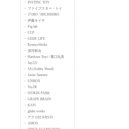
・ INSTINC TOY
・ ファイブスター・トイ
・ 371RO / MICHIHIRO
・ 伊藤キイチ
・ Fig-lab
・ CCP
・ GEEK LIFE
・ KennysWorks
・ 清河联合
・ Hardcore Toys / 重口玩具
・ Jay222
・ 3A (Ashley Wood)
・ Javier Jimenez
・ UNBOX
・ Toy2R
・ ITOKIN PARK
・ GRAPE BRAIN
・ KAYi
・ glider works
・ アクロ社 KRS35
・ AMOS