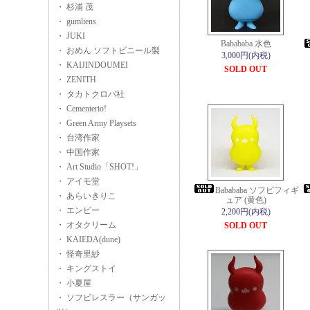
・ 杉浦 茂
・ gumliens
・ JUKI
Babababa 水色
・ おめん ソフトビニール製
3,000円(内税)
・ KAIJINDOUMEI
SOLD OUT
・ ZENITH
・ タカトクロバ社
・ Cementerio!
・ Green Army Playsets
・ 台湾作家
・ 中国作家
・ Art Studio「SHOT!」
・ アイモ堂
Babababa ソフビフィギ
・ あらいきりこ
ュア (黄色)
・ エンビー
2,200円(内税)
・ オタクリーム
SOLD OUT
・ KAIEDA(dune)
・ 怪奇里紗
・ キングストイ
・ 小夏屋
・ ソフビレスラー（サンガッ