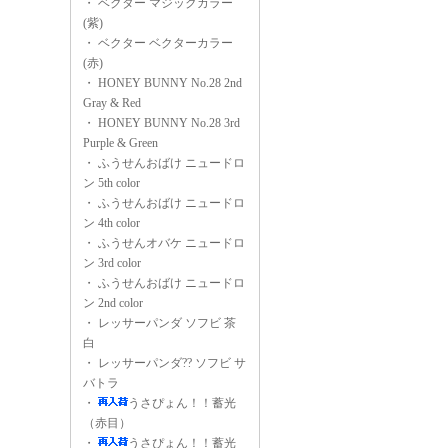
・
ベクター マジックカラー
(紫)
・
ベクター ベクターカラー
(赤)
・
HONEY BUNNY No.28 2nd
Gray & Red
・
HONEY BUNNY No.28 3rd
Purple & Green
・
ふうせんおばけ ニュードロ
ン 5th color
・
ふうせんおばけ ニュードロ
ン 4th color
・
ふうせんオバケ ニュードロ
ン 3rd color
・
ふうせんおばけ ニュードロ
ン 2nd color
・
レッサーパンダ ソフビ 茶
白
・
レッサーパンダ?? ソフビ サ
バトラ
・
うさぴょん！！蓄光
（赤目）
・
うさぴょん！！蓄光