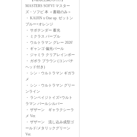
MASTERS SOFVI マスター
ズ・ソフビ 本 ＜書籍のみ＞
・
KAIJIN x One up. ゼットン
ブルー×オレンジ
・
サボテンダー 蓄光
・
ミクラス パープル
・
ウルトラマン グレー 2026'
・
ギャンゴ 偏光パール
・
ジャミラ クリアレインボー
・
ガボラ ブラウン (コンパチ
ヘッド付き)
・
シン・ウルトラマン ギガラ
メ
・
シン・ウルトラマン グリー
ンライン
・
ランペイジトイズ×ウルト
ラマン パールシルバー
・
ザザーン ギャラクシーラ
メ Ver.
・
ザザーン 流し込み成型ゴ
ールド/メタリックグリーン
Ver.