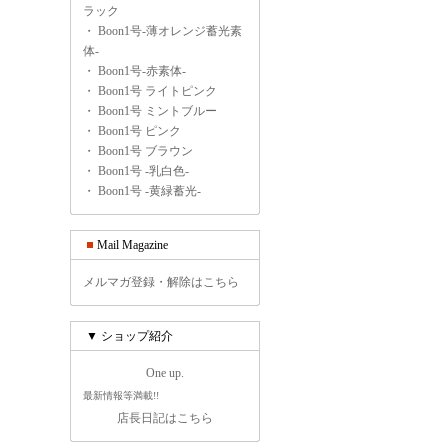
ラック
・
Boon1号-薄オレンジ蓄光素
体-
・
Boon1号-赤素体-
・
Boon1号 ライトピンク
・
Boon1号 ミントブルー
・
Boon1号 ピンク
・
Boon1号 ブラウン
・
Boon1号 -乳白色-
・
Boon1号 -黄緑蓄光-
Mail Magazine
メルマガ登録・解除はこちら
▼ ショップ紹介
One up.
最新情報等満載!!
店長日記はこちら