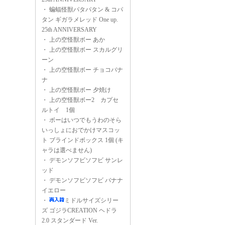
・
蝙蝠怪獣パタパタン & コパ
タン ギガラメレッド One up.
25th ANNIVERSARY
・
上の空怪獣ボー あか
・
上の空怪獣ボー スカルグリ
ーン
・
上の空怪獣ボー チョコバナ
ナ
・
上の空怪獣ボー 夕焼け
・
上の空怪獣ボー2 カプセ
ルトイ 1個
・
ボーはいつでもうわのそら
いっしょにおでかけマスコッ
ト ブラインドボックス 1個 (キ
ャラは選べません)
・
デモンソフビソフビ サンレ
ッド
・
デモンソフビソフビ バナナ
イエロー
・
ミドルサイズシリー
ズ ゴジラCREATION ヘドラ
2.0 スタンダード Ver.