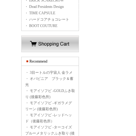
・ ERICK SCARECROW
・ Dead Presidents Design
・ TIME CAPSULE
・ ハードコアチョコレート
・ BOOT COUTURE
Recommend
・
3目ートルの宇宙人 金ラメ
・
オパビニア ブラック＆蓄
光
・
モアイソフビ -GOLDふき取
り (後藤彩色所)
・
モアイソフビ -ギガラメグ
リーン (後藤彩色所)
・
モアイソフビ -レッドヘッ
ド（後藤彩色所）
・
モアイソフビ -ターコイズ
ブルーメタリックふき取り (後