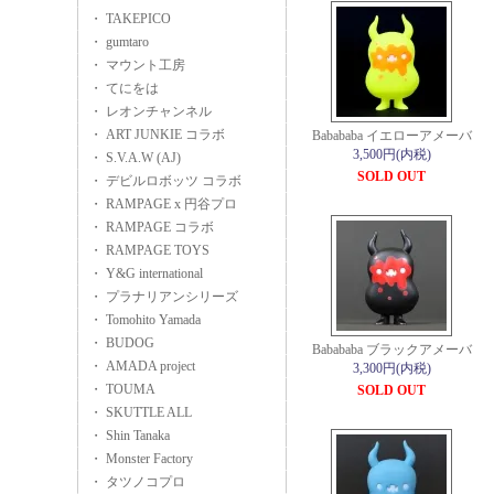
・ TAKEPICO
・ gumtaro
・ マウント工房
・ てにをは
・ レオンチャンネル
・ ART JUNKIE コラボ
Babababa イエローアメーバ
3,500円(内税)
・ S.V.A.W (AJ)
SOLD OUT
・ デビルロボッツ コラボ
・ RAMPAGE x 円谷プロ
・ RAMPAGE コラボ
・ RAMPAGE TOYS
・ Y&G international
・ プラナリアンシリーズ
・ Tomohito Yamada
・ BUDOG
Babababa ブラックアメーバ
・ AMADA project
3,300円(内税)
・ TOUMA
SOLD OUT
・ SKUTTLE ALL
・ Shin Tanaka
・ Monster Factory
・ タツノコプロ