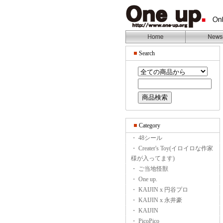
Search
Category
・ 48シール
・ Creater's Toy(イロイロな作家
様が入ってます)
・ ご当地怪獣
・ One up.
・ KAIJIN x 円谷プロ
・ KAIJIN x 永井豪
・ KAIJIN
・ PicoPico