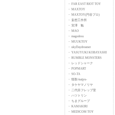
・ FAR EAST RIOT TOY
・ MAXTOY
・ MAXTOY(円谷プロ)
・ 妄想工作所
・ 宮澤 勉
・ MAO
・ magodesu
・ MUUKTOY
・ ukyDaydreamer
・ YASUYUKI KOBAYASHI
・ RUMBLE MONSTERS
・ レッドシャーク
・ POPMART
・ SO-TA
・ 怪獣-kaijyu-
・ タケヤマノリヤ
・ 二代目フレップ堂
・ ハツトリン
・ ちまグループ
・ KAMAKIRI
・ MEDICOM TOY