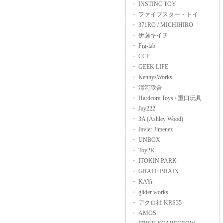
・ INSTINC TOY
・ ファイブスター・トイ
・ 371RO / MICHIHIRO
・ 伊藤キイチ
・ Fig-lab
・ CCP
・ GEEK LIFE
・ KennysWorks
・ 清河联合
・ Hardcore Toys / 重口玩具
・ Jay222
・ 3A (Ashley Wood)
・ Javier Jimenez
・ UNBOX
・ Toy2R
・ ITOKIN PARK
・ GRAPE BRAIN
・ KAYi
・ glider works
・ アクロ社 KRS35
・ AMOS