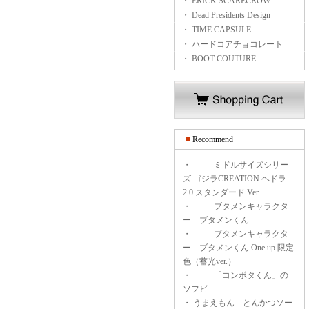
・ ERICK SCARECROW
・ Dead Presidents Design
・ TIME CAPSULE
・ ハードコアチョコレート
・ BOOT COUTURE
Recommend
・
ミドルサイズシリー
ズ ゴジラCREATION ヘドラ
2.0 スタンダード Ver.
・
ブタメンキャラクタ
ー ブタメンくん
・
ブタメンキャラクタ
ー ブタメンくん One up.限定
色（蓄光ver.）
・
「コンポタくん」の
ソフビ
・
うまえもん とんかつソー