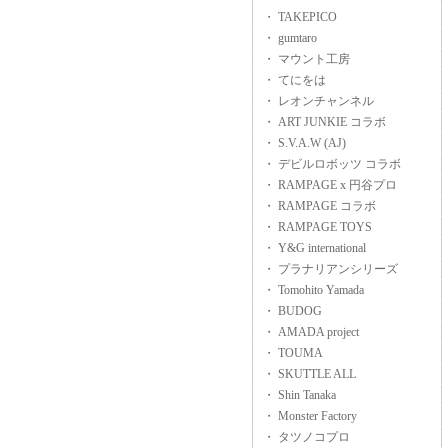
・ TAKEPICO
・ gumtaro
・ マウント工房
・ てにをは
・ レオンチャンネル
・ ART JUNKIE コラボ
・ S.V.A.W (AJ)
・ デビルロボッツ コラボ
・ RAMPAGE x 円谷プロ
・ RAMPAGE コラボ
・ RAMPAGE TOYS
・ Y&G international
・ プラナリアンシリーズ
・ Tomohito Yamada
・ BUDOG
・ AMADA project
・ TOUMA
・ SKUTTLE ALL
・ Shin Tanaka
・ Monster Factory
・ タツノコプロ