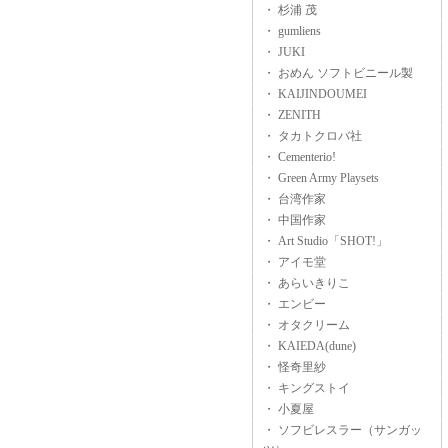
・ 杉浦 茂
・ gumliens
・ JUKI
・ おめん ソフトビニール製
・ KAIJINDOUMEI
・ ZENITH
・ タカトクロバ社
・ Cementerio!
・ Green Army Playsets
・ 台湾作家
・ 中国作家
・ Art Studio「SHOT!」
・ アイモ堂
・ あらいきりこ
・ エンビー
・ オタクリーム
・ KAIEDA(dune)
・ 怪奇里紗
・ キングストイ
・ 小夏屋
・ ソフビレスラー（サンガッ