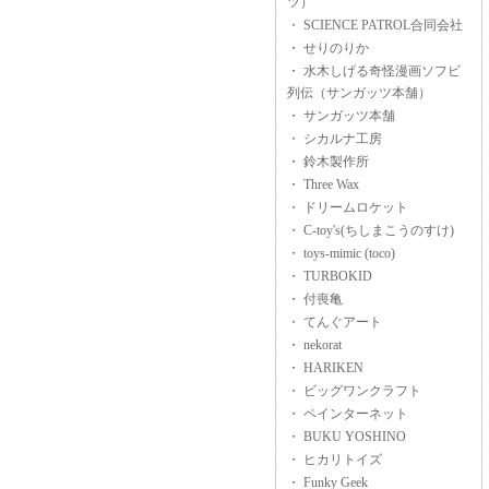
ツ）
・ SCIENCE PATROL合同会社
・ せりのりか
・ 水木しげる奇怪漫画ソフビ
列伝（サンガッツ本舗）
・ サンガッツ本舗
・ シカルナ工房
・ 鈴木製作所
・ Three Wax
・ ドリームロケット
・ C-toy's(ちしまこうのすけ)
・ toys-mimic (toco)
・ TURBOKID
・ 付喪亀
・ てんぐアート
・ nekorat
・ HARIKEN
・ ビッグワンクラフト
・ ペインターネット
・ BUKU YOSHINO
・ ヒカリトイズ
・ Funky Geek