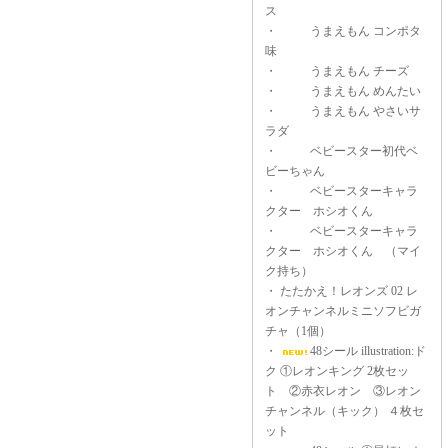
ス
・
うまえもん コンポタ
味
・
うまえもん チーズ
・
うまえもん めんたい
・
うまえもん やさいサ
ラダ
・
ベビースター初代ベ
ビーちゃん
・
ベビースターキャラ
クター ホシオくん
・
ベビースターキャラ
クター ホシオくん （マイ
ク持ち）
・
たたかえ！レオンズ 02 レ
オンチャンネルミニソフビガ
チャ（1個）
・
48シール illustration:ド
ク ①レオンキング 2枚セッ
ト ②赤衣レオン ③レオン
チャンネル（キック） ４枚セ
ット