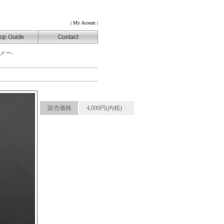
|
My Acount
|
メー-
販売価格
4,000円(内税)