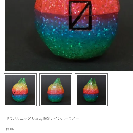
ドラポリエッグ-One up.限定レインボーラメー-
約10cm