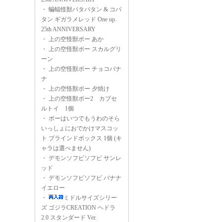
・
蝙蝠怪獣パタパタン & コパ
タン ギガラメレッド One up.
25th ANNIVERSARY
・
上の空怪獣ボー あか
・
上の空怪獣ボー スカルグリ
ーン
・
上の空怪獣ボー チョコバナ
ナ
・
上の空怪獣ボー 夕焼け
・
上の空怪獣ボー2 カプセ
ルトイ 1個
・
ボーはいつでもうわのそら
いっしょにおでかけマスコッ
ト ブラインドボックス 1個 (キ
ャラは選べません)
・
デモンソフビソフビ サンレ
ッド
・
デモンソフビソフビ バナナ
イエロー
・
ミドルサイズシリー
ズ ゴジラCREATION ヘドラ
2.0 スタンダード Ver.