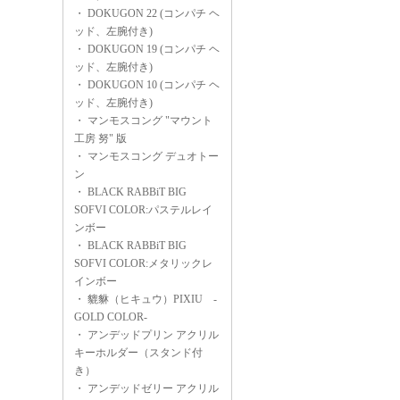
・
DOKUGON 22 (コンパチ ヘ
ッド、左腕付き)
・
DOKUGON 19 (コンパチ ヘ
ッド、左腕付き)
・
DOKUGON 10 (コンパチ ヘ
ッド、左腕付き)
・
マンモスコング "マウント
工房 努" 版
・
マンモスコング デュオトー
ン
・
BLACK RABBiT BIG
SOFVI COLOR:パステルレイ
ンボー
・
BLACK RABBiT BIG
SOFVI COLOR:メタリックレ
インボー
・
貔貅（ヒキュウ）PIXIU -
GOLD COLOR-
・
アンデッドプリン アクリル
キーホルダー（スタンド付
き）
・
アンデッドゼリー アクリル