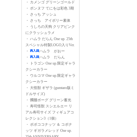
・
カメンゴ グリーンゴールド
・
ポンヌフ てにをは彩色 3期
・
さっち アッシュ
・
さっち アイボリー素体
・
うしろの天狗 クリアピンク
にクラッシュラメ
・
ハムラ だらん One up. 25th
スペシャル特製LOGO入りVer.
・
ハムラ がおー
・
ハムラ だらん
・
トラゴン One up.限定ギャラ
クシーカラー
・
ウルコマ One up.限定ギャラ
クシーカラー
・
大怪獣 ギザラ (gumtaro版ミ
ドルサイズ)
・
髑髏ボーグ グリーン蓄光
・
寿司怪獣 スシエルエー リ
アル寿司サイズ フィギュアコ
レクション3（1個）
・
ボボココナッツ ＆ コボナ
ッツ ギガラメレッド One up.
25th ANNIVERSARY