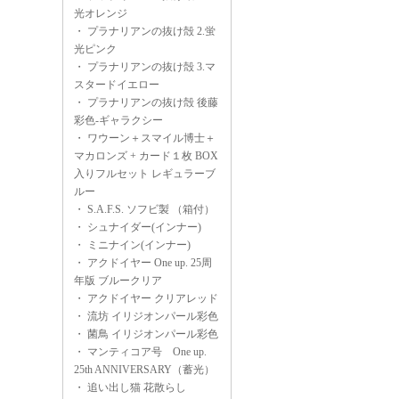
光オレンジ
・
プラナリアンの抜け殻 2.蛍
光ピンク
・
プラナリアンの抜け殻 3.マ
スタードイエロー
・
プラナリアンの抜け殻 後藤
彩色-ギャラクシー
・
ワウーン＋スマイル博士＋
マカロンズ + カード１枚 BOX
入りフルセット レギュラーブ
ルー
・
S.A.F.S. ソフビ製 （箱付）
・
シュナイダー(インナー)
・
ミニナイン(インナー)
・
アクドイヤー One up. 25周
年版 ブルークリア
・
アクドイヤー クリアレッド
・
流坊 イリジオンパール彩色
・
菌鳥 イリジオンパール彩色
・
マンティコア号 One up.
25th ANNIVERSARY（蓄光）
・
追い出し猫 花散らし