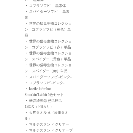
・
コブラソフビ -黒素体-
・
スパイダーソフビ -黒素
体-
・
世界の猛毒生物コレクショ
ン コブラソフビ（黄色）単
品
・
世界の猛毒生物コレクショ
ン コブラソフビ（赤）単品
・
世界の猛毒生物コレクショ
ン スパイダー（黄色）単品
・
世界の猛毒生物コレクショ
ン スパイダー（赤）単品
・
スパイダーソフビ -ピンク-
・
コブラソフビ -ピンク-
・
kozik×kidrobot
Smorkin’Labbit 5色セット
・
華胥綺譚録 已己巳己
1BOX（4個入り）
・
天狗タオル A（泉州タオ
ル）
・
マルチスタンド クリアー
・
マルチスタンド クリアーブ