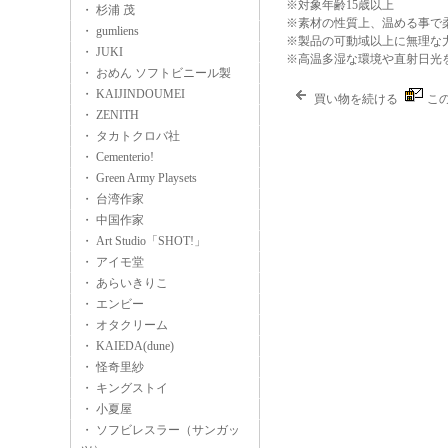
※対象年齢15歳以上
・ 杉浦 茂
※素材の性質上、温める事で
・ gumliens
※製品の可動域以上に無理な
・ JUKI
※高温多湿な環境や直射日光
・ おめん ソフトビニール製
・ KAIJINDOUMEI
買い物を続ける
こ
・ ZENITH
・ タカトクロバ社
・ Cementerio!
・ Green Army Playsets
・ 台湾作家
・ 中国作家
・ Art Studio「SHOT!」
・ アイモ堂
・ あらいきりこ
・ エンビー
・ オタクリーム
・ KAIEDA(dune)
・ 怪奇里紗
・ キングストイ
・ 小夏屋
・ ソフビレスラー（サンガッ