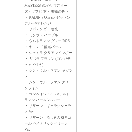
MASTERS SOFVI マスター
ズ・ソフビ 本 ＜書籍のみ＞
・
KAIJIN x One up. ゼットン
ブルー×オレンジ
・
サボテンダー 蓄光
・
ミクラス パープル
・
ウルトラマン グレー 2026'
・
ギャンゴ 偏光パール
・
ジャミラ クリアレインボー
・
ガボラ ブラウン (コンパチ
ヘッド付き)
・
シン・ウルトラマン ギガラ
メ
・
シン・ウルトラマン グリー
ンライン
・
ランペイジトイズ×ウルト
ラマン パールシルバー
・
ザザーン ギャラクシーラ
メ Ver.
・
ザザーン 流し込み成型ゴ
ールド/メタリックグリーン
Ver.