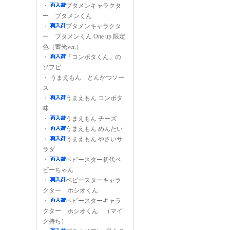
・
ブタメンキャラクタ
ー ブタメンくん
・
ブタメンキャラクタ
ー ブタメンくん One up.限定
色（蓄光ver.）
・
「コンポタくん」の
ソフビ
・
うまえもん とんかつソー
ス
・
うまえもん コンポタ
味
・
うまえもん チーズ
・
うまえもん めんたい
・
うまえもん やさいサ
ラダ
・
ベビースター初代ベ
ビーちゃん
・
ベビースターキャラ
クター ホシオくん
・
ベビースターキャラ
クター ホシオくん （マイ
ク持ち）