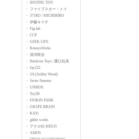
・ INSTINC TOY
・ ファイブスター・トイ
・ 371RO / MICHIHIRO
・ 伊藤キイチ
・ Fig-lab
・ CCP
・ GEEK LIFE
・ KennysWorks
・ 清河联合
・ Hardcore Toys / 重口玩具
・ Jay222
・ 3A (Ashley Wood)
・ Javier Jimenez
・ UNBOX
・ Toy2R
・ ITOKIN PARK
・ GRAPE BRAIN
・ KAYi
・ glider works
・ アクロ社 KRS35
・ AMOS