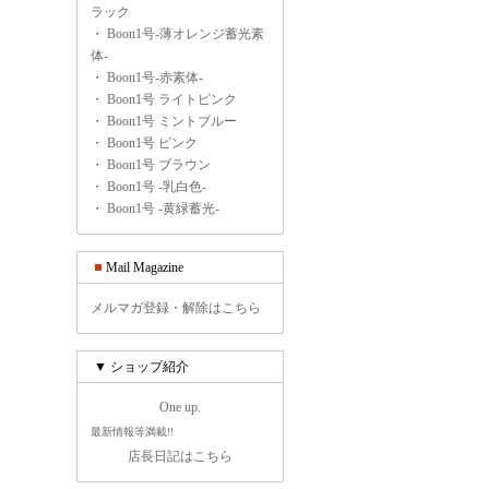
ラック
・
Boon1号-薄オレンジ蓄光素
体-
・
Boon1号-赤素体-
・
Boon1号 ライトピンク
・
Boon1号 ミントブルー
・
Boon1号 ピンク
・
Boon1号 ブラウン
・
Boon1号 -乳白色-
・
Boon1号 -黄緑蓄光-
Mail Magazine
メルマガ登録・解除はこちら
▼ ショップ紹介
One up.
最新情報等満載!!
店長日記はこちら