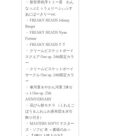
・
新世界秩序トミー君 わん
なっぷとぅうぇりーふぃふす
あにばーさりーver.
・
FREAKY HEADS Johnny
Burger
・
FREAKY HEADS Nyan
Fortune
・
FREAKY HEADS T･T
・
クリームビスケットボーイ
スクエア One up. 24th限定カラ
ー
・
クリームビスケットボーイ
サークル One up. 24th限定カラ
ー
・
傘河童＆やかん河童 2体セ
ットOne up. 25th
ANNIVERSARY
・
花びら餅モチラ （くわえご
ぼう＆ふわふわ座布団＆水引
飾り付き）
・
MASTERS SOFVI マスター
ズ・ソフビ 本 ＜書籍のみ＞
・
【3冊以上購入の方】