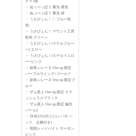
チャ1個
・
ぬっぺっぽう 蓄光-黄色
・
ぬっぺっぽう 蓄光-緑
・
うさぴょん！！-ブルー彩
色-
・
うさぴょん！ マウント工房
彩色 グリーン
・
うさぴょん パステルブルー
×イエロー
・
うさぴょん パステルイエロ
ー×ピンク
・
妖鳥シレーヌ One up.限定
パープルウイング×ゴールド
・
妖鳥シレーヌ One up.限定ブ
ルー
・
ザム星人 One up.限定 クラ
ッシュラメブラック
・
ザム星人 One up.限定 偏光
パール2
・
DOKUGON 2 (コンパチ ヘ
ッド、左腕付き)
・
怪獣レッドバイト サーモン
ピンク