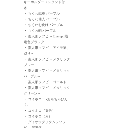
キーホルダー（スタンド付
き）
・
ちくわ戦車 パープル
・
ちくわ仙人 パープル
・
ちくわお化け パープル
・
ちくわ蛸 パープル
・
藁人形ソフビ －One up. 限
定色ブラック－
・
藁人形ソフビ －アイモ染、
塗り－
・
藁人形ソフビ －メタリック
ブルー－
・
藁人形ソフビ －メタリック
パープル－
・
藁人形ソフビ －ゴールド－
・
藁人形ソフビ －メタリック
グリーン－
・
コイホコー -おもちゃぴん
く-
・
コイホコ（黄色）
・
コイホコ（赤）
・
ダイオウグソクムシソフ
ビ -黒素体-