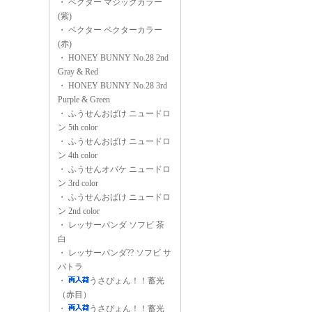
・
ベクター マジックカラー
(紫)
・
ベクター ベクターカラー
(赤)
・
HONEY BUNNY No.28 2nd
Gray & Red
・
HONEY BUNNY No.28 3rd
Purple & Green
・
ふうせんおばけ ニュードロ
ン 5th color
・
ふうせんおばけ ニュードロ
ン 4th color
・
ふうせんオバケ ニュードロ
ン 3rd color
・
ふうせんおばけ ニュードロ
ン 2nd color
・
レッサーパンダ ソフビ 茶
白
・
レッサーパンダ?? ソフビ サ
バトラ
・
うさぴょん！！蓄光
（赤目）
・
うさぴょん！！蓄光