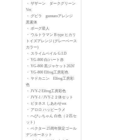
・
ザザーン ダークグリーン
Ver.
・
グビラ gumtaroアレンジ
黒素体
・
ボーグ星人
・
ウルトラマン B type ヒカリ
トイズアレンジ (グレーベース
カラー)
・
スライムペイル G.I.D
・
YG-800 白/ハート赤
・
YG-800 黒ジャケット2026'
・
YG-800 Elfrog工房彩色
・
ヤドカニン Elfrog工房彩
色
・
JVY-2 Elfrog工房彩色
・
JVY-1 / JVY-2 ２体セット
・
ビタネス しあわせver.
・
アロロ ハッピーラメ
・
へびぃちゃん 白色（２匹セ
ット）
・
ベクター 25周年限定ゴール
デンホーネット