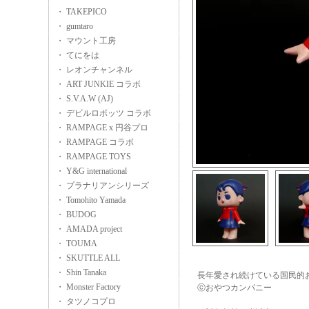
・ TAKEPICO
・ gumtaro
・ マウント工房
・ てにをは
・ レオンチャンネル
・ ART JUNKIE コラボ
・ S.V.A.W (AJ)
・ デビルロボッツ コラボ
・ RAMPAGE x 円谷プロ
・ RAMPAGE コラボ
・ RAMPAGE TOYS
・ Y&G international
・ プラナリアンシリーズ
・ Tomohito Yamada
・ BUDOG
・ AMADA project
・ TOUMA
・ SKUTTLE ALL
・ Shin Tanaka
長年愛され続けている国民的
・ Monster Factory
ⓒおやつカンパニー
・ タツノコプロ