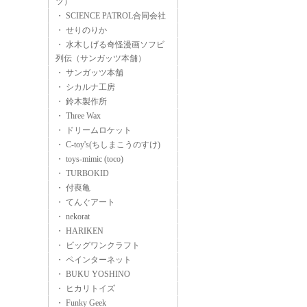
ツ）
・ SCIENCE PATROL合同会社
・ せりのりか
・ 水木しげる奇怪漫画ソフビ
列伝（サンガッツ本舗）
・ サンガッツ本舗
・ シカルナ工房
・ 鈴木製作所
・ Three Wax
・ ドリームロケット
・ C-toy's(ちしまこうのすけ)
・ toys-mimic (toco)
・ TURBOKID
・ 付喪亀
・ てんぐアート
・ nekorat
・ HARIKEN
・ ビッグワンクラフト
・ ペインターネット
・ BUKU YOSHINO
・ ヒカリトイズ
・ Funky Geek