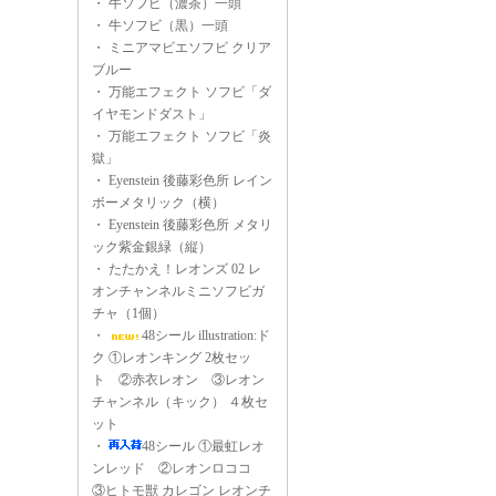
・
牛ソフビ（濃茶）一頭
・
牛ソフビ（黒）一頭
・
ミニアマビエソフビ クリア
ブルー
・
万能エフェクト ソフビ「ダ
イヤモンドダスト」
・
万能エフェクト ソフビ「炎
獄」
・
Eyenstein 後藤彩色所 レイン
ボーメタリック（横）
・
Eyenstein 後藤彩色所 メタリ
ック紫金銀緑（縦）
・
たたかえ！レオンズ 02 レ
オンチャンネルミニソフビガ
チャ（1個）
・
48シール illustration:ド
ク ①レオンキング 2枚セッ
ト ②赤衣レオン ③レオン
チャンネル（キック） ４枚セ
ット
・
48シール ①最虹レオ
ンレッド ②レオンロココ
③ヒトモ獣 カレゴン レオンチ