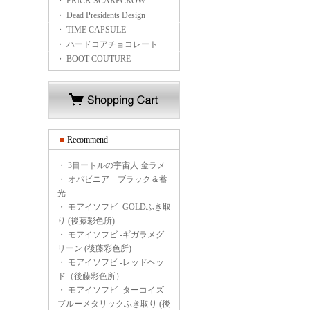
・ ERICK SCARECROW
・ Dead Presidents Design
・ TIME CAPSULE
・ ハードコアチョコレート
・ BOOT COUTURE
Recommend
・
3目ートルの宇宙人 金ラメ
・
オパビニア ブラック＆蓄
光
・
モアイソフビ -GOLDふき取
り (後藤彩色所)
・
モアイソフビ -ギガラメグ
リーン (後藤彩色所)
・
モアイソフビ -レッドヘッ
ド（後藤彩色所）
・
モアイソフビ -ターコイズ
ブルーメタリックふき取り (後