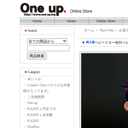
ホーム
＞
Three Wax
＞
お菓
Search
▼
ベビースター初代ベ
Category
・ 48シール
・ Creater's Toy(イロイロな作家
様が入ってます)
・ ご当地怪獣
・ One up.
・ KAIJIN x 円谷プロ
・ KAIJIN x 永井豪
・ KAIJIN
・ PicoPico