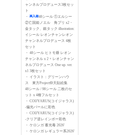
ャンネルプロデュース3枚セッ
ト
・
48シール ①エルシー
②亡国姫ノエル 角プリ x2・
金タック、銀タック illustration:
イシール レオンチャンレオン
チャンネルプロデュース 4枚
セット
・
48シール ヒトモ爺 レオン
チャンネル x 2 + レオンチャン
ネルプロデュース One up. ver.
x1 3枚セット
・
イラスト：グリーンハウ
ス 東方Project仰天貼絵集
48シール / 98シール 二枚のセ
ット x 4種フルセット
・
COIJYARUS(コイジャラス)
-偏光パールに彩色
・
COIJYARUS(コイジャラス)
-クリア逆レインボー彩色
・
ケロンガ 蓄光毒 2026'
・
ケロンガ レギュラー系2026'