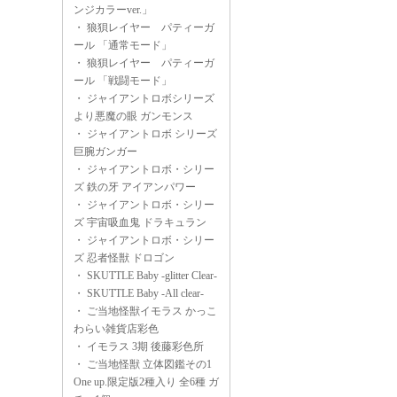
ンジカラーver.」
・
狼狽レイヤー パティーガ
ール 「通常モード」
・
狼狽レイヤー パティーガ
ール 「戦闘モード」
・
ジャイアントロボシリーズ
より悪魔の眼 ガンモンス
・
ジャイアントロボ シリーズ
巨腕ガンガー
・
ジャイアントロボ・シリー
ズ 鉄の牙 アイアンパワー
・
ジャイアントロボ・シリー
ズ 宇宙吸血鬼 ドラキュラン
・
ジャイアントロボ・シリー
ズ 忍者怪獣 ドロゴン
・
SKUTTLE Baby -glitter Clear-
・
SKUTTLE Baby -All clear-
・
ご当地怪獣イモラス かっこ
わらい雑貨店彩色
・
イモラス 3期 後藤彩色所
・
ご当地怪獣 立体図鑑その1
One up.限定版2種入り 全6種 ガ