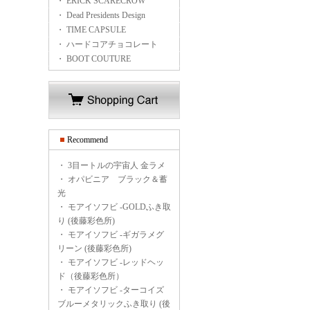
・ ERICK SCARECROW
・ Dead Presidents Design
・ TIME CAPSULE
・ ハードコアチョコレート
・ BOOT COUTURE
Recommend
・
3目ートルの宇宙人 金ラメ
・
オパビニア ブラック＆蓄
光
・
モアイソフビ -GOLDふき取
り (後藤彩色所)
・
モアイソフビ -ギガラメグ
リーン (後藤彩色所)
・
モアイソフビ -レッドヘッ
ド（後藤彩色所）
・
モアイソフビ -ターコイズ
ブルーメタリックふき取り (後