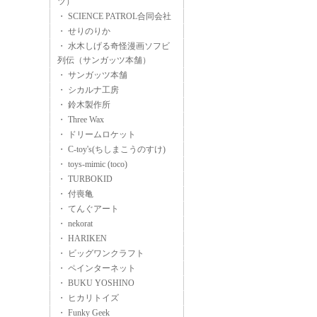
ツ）
・ SCIENCE PATROL合同会社
・ せりのりか
・ 水木しげる奇怪漫画ソフビ
列伝（サンガッツ本舗）
・ サンガッツ本舗
・ シカルナ工房
・ 鈴木製作所
・ Three Wax
・ ドリームロケット
・ C-toy's(ちしまこうのすけ)
・ toys-mimic (toco)
・ TURBOKID
・ 付喪亀
・ てんぐアート
・ nekorat
・ HARIKEN
・ ビッグワンクラフト
・ ペインターネット
・ BUKU YOSHINO
・ ヒカリトイズ
・ Funky Geek