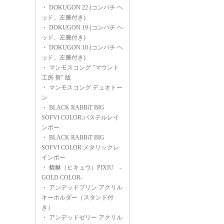
・
DOKUGON 22 (コンパチ ヘ
ッド、左腕付き)
・
DOKUGON 19 (コンパチ ヘ
ッド、左腕付き)
・
DOKUGON 10 (コンパチ ヘ
ッド、左腕付き)
・
マンモスコング "マウント
工房 努" 版
・
マンモスコング デュオトー
ン
・
BLACK RABBiT BIG
SOFVI COLOR:パステルレイ
ンボー
・
BLACK RABBiT BIG
SOFVI COLOR:メタリックレ
インボー
・
貔貅（ヒキュウ）PIXIU -
GOLD COLOR-
・
アンデッドプリン アクリル
キーホルダー（スタンド付
き）
・
アンデッドゼリー アクリル