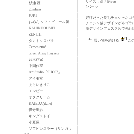
サイズ：高さ約9㎝
・ 杉浦 茂
2パーツ
・ gumliens
・ JUKI
好評だった長毛チェシャネゴ
・ おめん ソフトビニール製
チェシャ猫デザインがネゴラ
・ KAIJINDOUMEI
※デザインフェスタ63で先
・ ZENITH
買い物を続ける
こ
・ タカトクロバ社
・ Cementerio!
・ Green Army Playsets
・ 台湾作家
・ 中国作家
・ Art Studio「SHOT!」
・ アイモ堂
・ あらいきりこ
・ エンビー
・ オタクリーム
・ KAIEDA(dune)
・ 怪奇里紗
・ キングストイ
・ 小夏屋
・ ソフビレスラー（サンガッ