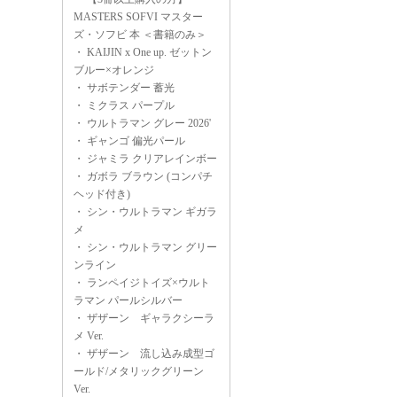
MASTERS SOFVI マスター
ズ・ソフビ 本 ＜書籍のみ＞
・
KAIJIN x One up. ゼットン
ブルー×オレンジ
・
サボテンダー 蓄光
・
ミクラス パープル
・
ウルトラマン グレー 2026'
・
ギャンゴ 偏光パール
・
ジャミラ クリアレインボー
・
ガボラ ブラウン (コンパチ
ヘッド付き)
・
シン・ウルトラマン ギガラ
メ
・
シン・ウルトラマン グリー
ンライン
・
ランペイジトイズ×ウルト
ラマン パールシルバー
・
ザザーン ギャラクシーラ
メ Ver.
・
ザザーン 流し込み成型ゴ
ールド/メタリックグリーン
Ver.