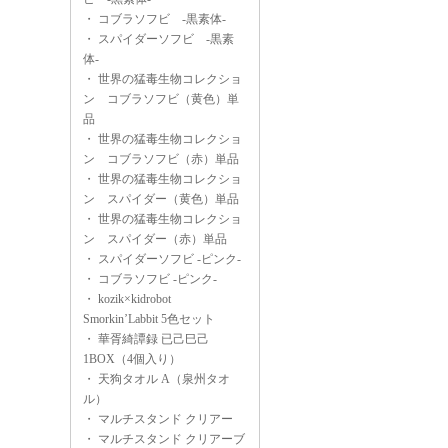
・
コブラソフビ -黒素体-
・
スパイダーソフビ -黒素
体-
・
世界の猛毒生物コレクショ
ン コブラソフビ（黄色）単
品
・
世界の猛毒生物コレクショ
ン コブラソフビ（赤）単品
・
世界の猛毒生物コレクショ
ン スパイダー（黄色）単品
・
世界の猛毒生物コレクショ
ン スパイダー（赤）単品
・
スパイダーソフビ -ピンク-
・
コブラソフビ -ピンク-
・
kozik×kidrobot
Smorkin’Labbit 5色セット
・
華胥綺譚録 已己巳己
1BOX（4個入り）
・
天狗タオル A（泉州タオ
ル）
・
マルチスタンド クリアー
・
マルチスタンド クリアーブ