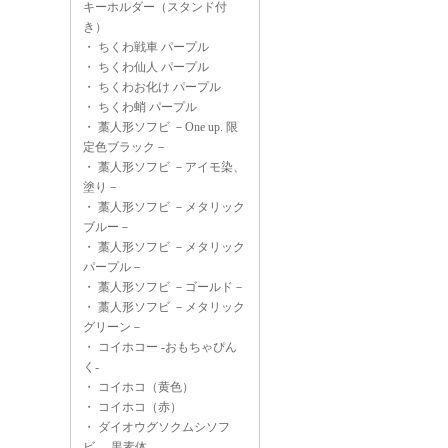
キーホルダー（スタンド付
き）
・
ちくわ戦車 パープル
・
ちくわ仙人 パープル
・
ちくわお化け パープル
・
ちくわ蛸 パープル
・
藁人形ソフビ －One up. 限
定色ブラック－
・
藁人形ソフビ －アイモ染、
塗り－
・
藁人形ソフビ －メタリック
ブルー－
・
藁人形ソフビ －メタリック
パープル－
・
藁人形ソフビ －ゴールド－
・
藁人形ソフビ －メタリック
グリーン－
・
コイホコー -おもちゃぴん
く-
・
コイホコ（黄色）
・
コイホコ（赤）
・
ダイオウグソクムシソフ
ビ -黒素体-