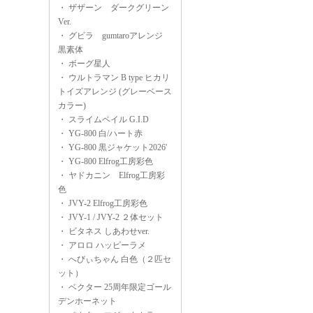
・
ザザーン ダークグリーン
Ver.
・
グビラ gumtaroアレンジ
黒素体
・
ボーグ星人
・
ウルトラマン B type ヒカリ
トイズアレンジ (グレーベース
カラー)
・
スライムペイル G.I.D
・
YG-800 白/ハート赤
・
YG-800 黒ジャケット2026'
・
YG-800 Elfrog工房彩色
・
ヤドカニン Elfrog工房彩
色
・
JVY-2 Elfrog工房彩色
・
JVY-1 / JVY-2 ２体セット
・
ビタネス しあわせver.
・
アロロ ハッピーラメ
・
へびぃちゃん 白色（２匹セ
ット）
・
ベクター 25周年限定ゴール
デンホーネット