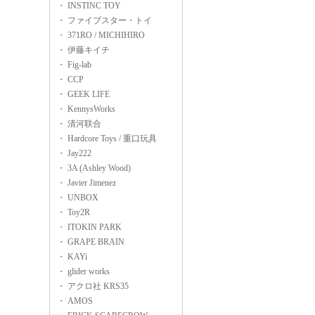
・ INSTINC TOY
・ ファイブスター・トイ
・ 371RO / MICHIHIRO
・ 伊藤キイチ
・ Fig-lab
・ CCP
・ GEEK LIFE
・ KennysWorks
・ 清河联合
・ Hardcore Toys / 重口玩具
・ Jay222
・ 3A (Ashley Wood)
・ Javier Jimenez
・ UNBOX
・ Toy2R
・ ITOKIN PARK
・ GRAPE BRAIN
・ KAYi
・ glider works
・ アクロ社 KRS35
・ AMOS