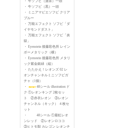
・
牛ソフビ（濃茶）一頭
・
牛ソフビ（黒）一頭
・
ミニアマビエソフビ クリア
ブルー
・
万能エフェクト ソフビ「ダ
イヤモンドダスト」
・
万能エフェクト ソフビ「炎
獄」
・
Eyenstein 後藤彩色所 レイン
ボーメタリック（横）
・
Eyenstein 後藤彩色所 メタリ
ック紫金銀緑（縦）
・
たたかえ！レオンズ 02 レ
オンチャンネルミニソフビガ
チャ（1個）
・
48シール illustration:ド
ク ①レオンキング 2枚セッ
ト ②赤衣レオン ③レオン
チャンネル（キック） ４枚セ
ット
・
48シール ①最虹レオ
ンレッド ②レオンロココ
③ヒトモ獣 カレゴン レオンチ