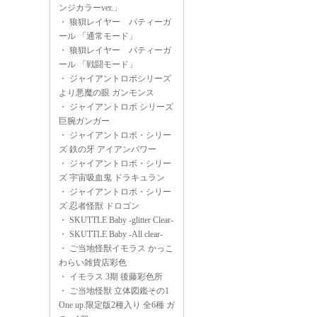
ンジカラーver.」
・
狼狽レイヤー パティーガ
ール 「通常モード」
・
狼狽レイヤー パティーガ
ール 「戦闘モード」
・
ジャイアントロボシリーズ
より悪魔の眼 ガンモンス
・
ジャイアントロボ シリーズ
巨腕ガンガー
・
ジャイアントロボ・シリー
ズ 鉄の牙 アイアンパワー
・
ジャイアントロボ・シリー
ズ 宇宙吸血鬼 ドラキュラン
・
ジャイアントロボ・シリー
ズ 忍者怪獣 ドロゴン
・
SKUTTLE Baby -glitter Clear-
・
SKUTTLE Baby -All clear-
・
ご当地怪獣イモラス かっこ
わらい雑貨店彩色
・
イモラス 3期 後藤彩色所
・
ご当地怪獣 立体図鑑その1
One up.限定版2種入り 全6種 ガ