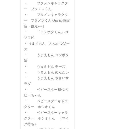
・
ブタメンキャラクタ
ー ブタメンくん
・
ブタメンキャラクタ
ー ブタメンくん One up.限定
色（蓄光ver.）
・
「コンポタくん」の
ソフビ
・
うまえもん とんかつソー
ス
・
うまえもん コンポタ
味
・
うまえもん チーズ
・
うまえもん めんたい
・
うまえもん やさいサ
ラダ
・
ベビースター初代ベ
ビーちゃん
・
ベビースターキャラ
クター ホシオくん
・
ベビースターキャラ
クター ホシオくん （マイ
ク持ち）