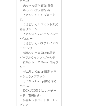
チャ1個
・
ぬっぺっぽう 蓄光-黄色
・
ぬっぺっぽう 蓄光-緑
・
うさぴょん！！-ブルー彩
色-
・
うさぴょん！ マウント工房
彩色 グリーン
・
うさぴょん パステルブルー
×イエロー
・
うさぴょん パステルイエロ
ー×ピンク
・
妖鳥シレーヌ One up.限定
パープルウイング×ゴールド
・
妖鳥シレーヌ One up.限定ブ
ルー
・
ザム星人 One up.限定 クラ
ッシュラメブラック
・
ザム星人 One up.限定 偏光
パール2
・
DOKUGON 2 (コンパチ ヘ
ッド、左腕付き)
・
怪獣レッドバイト サーモン
ピンク