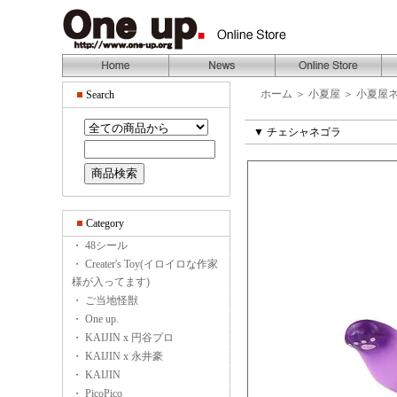
ホーム
＞
小夏屋
＞
小夏屋
Search
▼ チェシャネゴラ
Category
・ 48シール
・ Creater's Toy(イロイロな作家
様が入ってます)
・ ご当地怪獣
・ One up.
・ KAIJIN x 円谷プロ
・ KAIJIN x 永井豪
・ KAIJIN
・ PicoPico