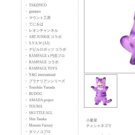
・ TAKEPICO
・ gumtaro
・ マウント工房
・ てにをは
・ レオンチャンネル
・ ART JUNKIE コラボ
・ S.V.A.W (AJ)
・ デビルロボッツ コラボ
・ RAMPAGE x 円谷プロ
・ RAMPAGE コラボ
・ RAMPAGE TOYS
・ Y&G international
・ プラナリアンシリーズ
・ Tomohito Yamada
・ BUDOG
・ AMADA project
・ TOUMA
・ SKUTTLE ALL
・ Shin Tanaka
小夏屋
・ Monster Factory
チェシャネゴラ
・ タツノコプロ