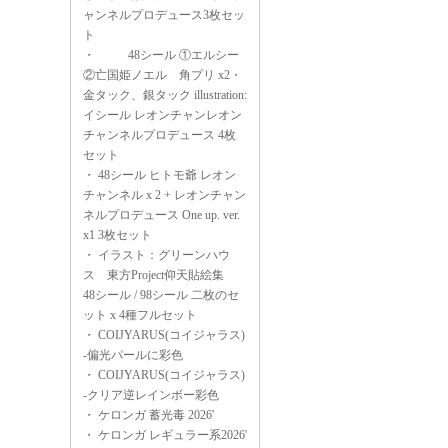
ャンネルプロデュース3枚セッ
ト
・
48シール ①エルシー
②亡国姫ノエル 角プリ x2・
金タック、銀タック illustration:
イシール レオンチャンレオン
チャンネルプロデュース 4枚
セット
・
48シール ヒトモ爺 レオン
チャンネル x 2 + レオンチャン
ネルプロデュース One up. ver.
x1 3枚セット
・
イラスト：グリーンハウ
ス 東方Project仰天貼絵集
48シール / 98シール 二枚のセ
ット x 4種フルセット
・
COIJYARUS(コイジャラス)
-偏光パールに彩色
・
COIJYARUS(コイジャラス)
-クリア逆レインボー彩色
・
ケロンガ 蓄光毒 2026'
・
ケロンガ レギュラー系2026'