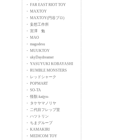
・ FAR EAST RIOT TOY
・ MAXTOY
・ MAXTOY(円谷プロ)
・ 妄想工作所
・ 宮澤 勉
・ MAO
・ magodesu
・ MUUKTOY
・ ukyDaydreamer
・ YASUYUKI KOBAYASHI
・ RUMBLE MONSTERS
・ レッドシャーク
・ POPMART
・ SO-TA
・ 怪獣-kaijyu-
・ タケヤマノリヤ
・ 二代目フレップ堂
・ ハツトリン
・ ちまグループ
・ KAMAKIRI
・ MEDICOM TOY