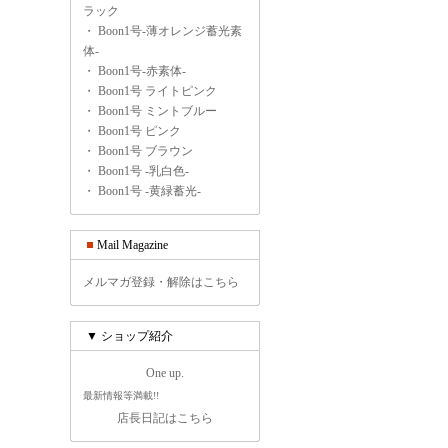
ラック
・
Boon1号-薄オレンジ蓄光素
体-
・
Boon1号-赤素体-
・
Boon1号 ライトピンク
・
Boon1号 ミントブルー
・
Boon1号 ピンク
・
Boon1号 ブラウン
・
Boon1号 -乳白色-
・
Boon1号 -黄緑蓄光-
Mail Magazine
メルマガ登録・解除はこちら
▼ ショップ紹介
One up.
最新情報等満載!!
店長日記はこちら