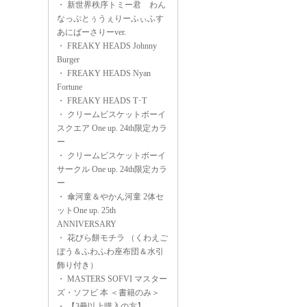
・
新世界秩序トミー君 わん
なっぷとぅうぇりーふぃふす
あにばーさりーver.
・
FREAKY HEADS Johnny
Burger
・
FREAKY HEADS Nyan
Fortune
・
FREAKY HEADS T･T
・
クリームビスケットボーイ
スクエア One up. 24th限定カラ
ー
・
クリームビスケットボーイ
サークル One up. 24th限定カラ
ー
・
傘河童＆やかん河童 2体セ
ットOne up. 25th
ANNIVERSARY
・
花びら餅モチラ （くわえご
ぼう＆ふわふわ座布団＆水引
飾り付き）
・
MASTERS SOFVI マスター
ズ・ソフビ 本 ＜書籍のみ＞
・
【3冊以上購入の方】