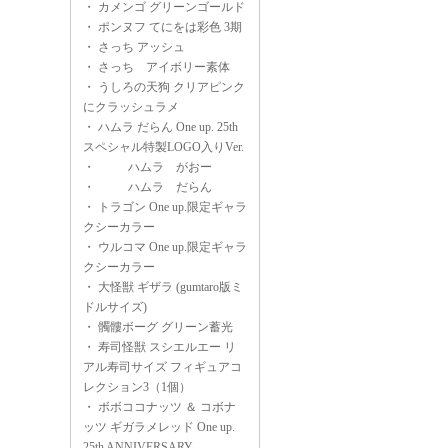
・
カメンゴ グリーンゴールド
・
ポンヌフ てにをは彩色 3期
・
さっち アッシュ
・
さっち アイボリー素体
・
うしろの天狗 クリアピンク
にクラッシュラメ
・
ハムラ だらん One up. 25th
スペシャル特製LOGO入りVer.
・
ハムラ がおー
・
ハムラ だらん
・
トラゴン One up.限定ギャラ
クシーカラー
・
ウルコマ One up.限定ギャラ
クシーカラー
・
大怪獣 ギザラ (gumtaro版ミ
ドルサイズ)
・
髑髏ボーグ グリーン蓄光
・
寿司怪獣 スシエルエー リ
アル寿司サイズ フィギュアコ
レクション3（1個）
・
ボボココナッツ ＆ コボナ
ッツ ギガラメレッド One up.
25th ANNIVERSARY