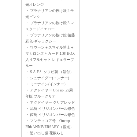
光オレンジ
・
プラナリアンの抜け殻 2.蛍
光ピンク
・
プラナリアンの抜け殻 3.マ
スタードイエロー
・
プラナリアンの抜け殻 後藤
彩色-ギャラクシー
・
ワウーン＋スマイル博士＋
マカロンズ + カード１枚 BOX
入りフルセット レギュラーブ
ルー
・
S.A.F.S. ソフビ製 （箱付）
・
シュナイダー(インナー)
・
ミニナイン(インナー)
・
アクドイヤー One up. 25周
年版 ブルークリア
・
アクドイヤー クリアレッド
・
流坊 イリジオンパール彩色
・
菌鳥 イリジオンパール彩色
・
マンティコア号 One up.
25th ANNIVERSARY（蓄光）
・
追い出し猫 花散らし