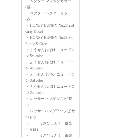
・
ベクター マジックカラー
(紫)
・
ベクター ベクターカラー
(赤)
・
HONEY BUNNY No.28 2nd
Gray & Red
・
HONEY BUNNY No.28 3rd
Purple & Green
・
ふうせんおばけ ニュードロ
ン 5th color
・
ふうせんおばけ ニュードロ
ン 4th color
・
ふうせんオバケ ニュードロ
ン 3rd color
・
ふうせんおばけ ニュードロ
ン 2nd color
・
レッサーパンダ ソフビ 茶
白
・
レッサーパンダ?? ソフビ サ
バトラ
・
うさぴょん！！蓄光
（赤目）
・
うさぴょん！！蓄光