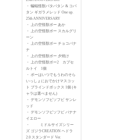
・
蝙蝠怪獣パタパタン & コパ
タン ギガラメレッド One up.
25th ANNIVERSARY
・
上の空怪獣ボー あか
・
上の空怪獣ボー スカルグリ
ーン
・
上の空怪獣ボー チョコバナ
ナ
・
上の空怪獣ボー 夕焼け
・
上の空怪獣ボー2 カプセ
ルトイ 1個
・
ボーはいつでもうわのそら
いっしょにおでかけマスコッ
ト ブラインドボックス 1個 (キ
ャラは選べません)
・
デモンソフビソフビ サンレ
ッド
・
デモンソフビソフビ バナナ
イエロー
・
ミドルサイズシリー
ズ ゴジラCREATION ヘドラ
2.0 スタンダード Ver.