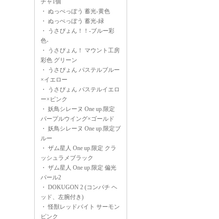
チャ1個
・
ぬっぺっぽう 蓄光-黄色
・
ぬっぺっぽう 蓄光-緑
・
うさぴょん！！-ブルー彩
色-
・
うさぴょん！ マウント工房
彩色 グリーン
・
うさぴょん パステルブルー
×イエロー
・
うさぴょん パステルイエロ
ー×ピンク
・
妖鳥シレーヌ One up.限定
パープルウイング×ゴールド
・
妖鳥シレーヌ One up.限定ブ
ルー
・
ザム星人 One up.限定 クラ
ッシュラメブラック
・
ザム星人 One up.限定 偏光
パール2
・
DOKUGON 2 (コンパチ ヘ
ッド、左腕付き)
・
怪獣レッドバイト サーモン
ピンク