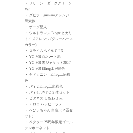
・
ザザーン ダークグリーン
Ver.
・
グビラ gumtaroアレンジ
黒素体
・
ボーグ星人
・
ウルトラマン B type ヒカリ
トイズアレンジ (グレーベース
カラー)
・
スライムペイル G.I.D
・
YG-800 白/ハート赤
・
YG-800 黒ジャケット2026'
・
YG-800 Elfrog工房彩色
・
ヤドカニン Elfrog工房彩
色
・
JVY-2 Elfrog工房彩色
・
JVY-1 / JVY-2 ２体セット
・
ビタネス しあわせver.
・
アロロ ハッピーラメ
・
へびぃちゃん 白色（２匹セ
ット）
・
ベクター 25周年限定ゴール
デンホーネット