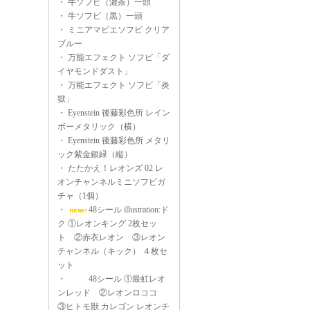
・
牛ソフビ（濃茶）一頭
・
牛ソフビ（黒）一頭
・
ミニアマビエソフビ クリア
ブルー
・
万能エフェクト ソフビ「ダ
イヤモンドダスト」
・
万能エフェクト ソフビ「炎
獄」
・
Eyenstein 後藤彩色所 レイン
ボーメタリック（横）
・
Eyenstein 後藤彩色所 メタリ
ック紫金銀緑（縦）
・
たたかえ！レオンズ 02 レ
オンチャンネルミニソフビガ
チャ（1個）
・
48シール illustration:ド
ク ①レオンキング 2枚セッ
ト ②赤衣レオン ③レオン
チャンネル（キック） ４枚セ
ット
・
48シール ①最虹レオ
ンレッド ②レオンロココ
③ヒトモ獣 カレゴン レオンチ