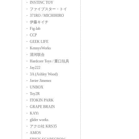
・ INSTINC TOY
・ ファイブスター・トイ
・ 371RO / MICHIHIRO
・ 伊藤キイチ
・ Fig-lab
・ CCP
・ GEEK LIFE
・ KennysWorks
・ 清河联合
・ Hardcore Toys / 重口玩具
・ Jay222
・ 3A (Ashley Wood)
・ Javier Jimenez
・ UNBOX
・ Toy2R
・ ITOKIN PARK
・ GRAPE BRAIN
・ KAYi
・ glider works
・ アクロ社 KRS35
・ AMOS