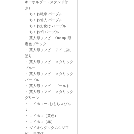
キーホルダー（スタンド付
き）
・
ちくわ戦車 パープル
・
ちくわ仙人 パープル
・
ちくわお化け パープル
・
ちくわ蛸 パープル
・
藁人形ソフビ －One up. 限
定色ブラック－
・
藁人形ソフビ －アイモ染、
塗り－
・
藁人形ソフビ －メタリック
ブルー－
・
藁人形ソフビ －メタリック
パープル－
・
藁人形ソフビ －ゴールド－
・
藁人形ソフビ －メタリック
グリーン－
・
コイホコー -おもちゃぴん
く-
・
コイホコ（黄色）
・
コイホコ（赤）
・
ダイオウグソクムシソフ
ビ -黒素体-