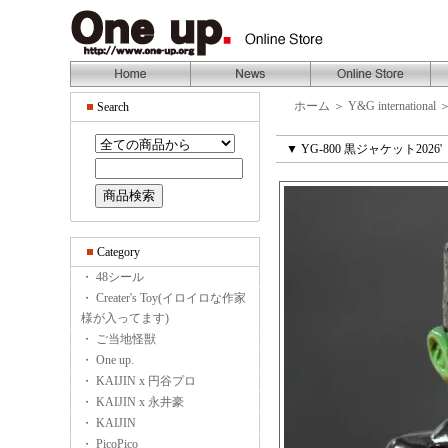
ホーム
＞
Y&G international
Search
▼ YG-800 黒ジャケット2026'
Category
・ 48シール
・ Creater's Toy(イロイロな作家
様が入ってます)
・ ご当地怪獣
・ One up.
・ KAIJIN x 円谷プロ
・ KAIJIN x 永井豪
・ KAIJIN
・ PicoPico