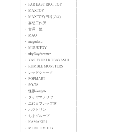
・ FAR EAST RIOT TOY
・ MAXTOY
・ MAXTOY(円谷プロ)
・ 妄想工作所
・ 宮澤 勉
・ MAO
・ magodesu
・ MUUKTOY
・ ukyDaydreamer
・ YASUYUKI KOBAYASHI
・ RUMBLE MONSTERS
・ レッドシャーク
・ POPMART
・ SO-TA
・ 怪獣-kaijyu-
・ タケヤマノリヤ
・ 二代目フレップ堂
・ ハツトリン
・ ちまグループ
・ KAMAKIRI
・ MEDICOM TOY