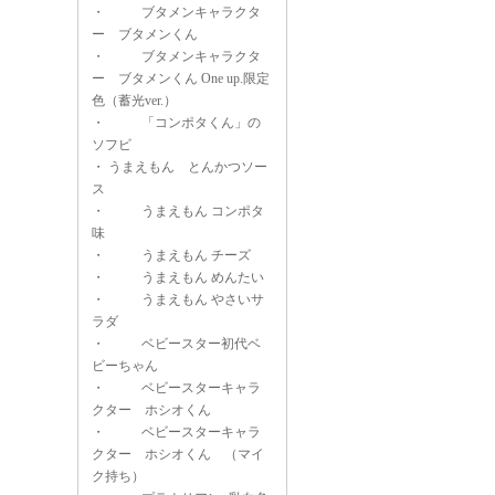
・
ブタメンキャラクタ
ー ブタメンくん
・
ブタメンキャラクタ
ー ブタメンくん One up.限定
色（蓄光ver.）
・
「コンポタくん」の
ソフビ
・
うまえもん とんかつソー
ス
・
うまえもん コンポタ
味
・
うまえもん チーズ
・
うまえもん めんたい
・
うまえもん やさいサ
ラダ
・
ベビースター初代ベ
ビーちゃん
・
ベビースターキャラ
クター ホシオくん
・
ベビースターキャラ
クター ホシオくん （マイ
ク持ち）