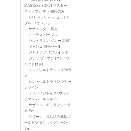
MASTERS SOFVI マスター
ズ・ソフビ 本 ＜書籍のみ＞
・
KAIJIN x One up. ゼットン
ブルー×オレンジ
・
サボテンダー 蓄光
・
ミクラス パープル
・
ウルトラマン グレー 2026'
・
ギャンゴ 偏光パール
・
ジャミラ クリアレインボー
・
ガボラ ブラウン (コンパチ
ヘッド付き)
・
シン・ウルトラマン ギガラ
メ
・
シン・ウルトラマン グリー
ンライン
・
ランペイジトイズ×ウルト
ラマン パールシルバー
・
ザザーン ギャラクシーラ
メ Ver.
・
ザザーン 流し込み成型ゴ
ールド/メタリックグリーン
Ver.