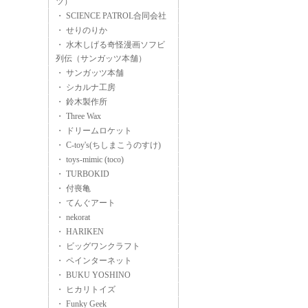
ツ）
・ SCIENCE PATROL合同会社
・ せりのりか
・ 水木しげる奇怪漫画ソフビ
列伝（サンガッツ本舗）
・ サンガッツ本舗
・ シカルナ工房
・ 鈴木製作所
・ Three Wax
・ ドリームロケット
・ C-toy's(ちしまこうのすけ)
・ toys-mimic (toco)
・ TURBOKID
・ 付喪亀
・ てんぐアート
・ nekorat
・ HARIKEN
・ ビッグワンクラフト
・ ペインターネット
・ BUKU YOSHINO
・ ヒカリトイズ
・ Funky Geek