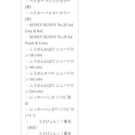
・
ベクター マジックカラー
(紫)
・
ベクター ベクターカラー
(赤)
・
HONEY BUNNY No.28 2nd
Gray & Red
・
HONEY BUNNY No.28 3rd
Purple & Green
・
ふうせんおばけ ニュードロ
ン 5th color
・
ふうせんおばけ ニュードロ
ン 4th color
・
ふうせんオバケ ニュードロ
ン 3rd color
・
ふうせんおばけ ニュードロ
ン 2nd color
・
レッサーパンダ ソフビ 茶
白
・
レッサーパンダ?? ソフビ サ
バトラ
・
うさぴょん！！蓄光
（赤目）
・
うさぴょん！！蓄光