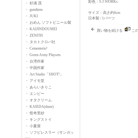
彩色：S.J.WORKs
・ 杉浦 茂
・ gumliens
サイズ：高さ約6cm
・ JUKI
日本製 / 1パーツ
・ おめん ソフトビニール製
・ KAIJINDOUMEI
買い物を続ける
こ
・ ZENITH
・ タカトクロバ社
・ Cementerio!
・ Green Army Playsets
・ 台湾作家
・ 中国作家
・ Art Studio「SHOT!」
・ アイモ堂
・ あらいきりこ
・ エンビー
・ オタクリーム
・ KAIEDA(dune)
・ 怪奇里紗
・ キングストイ
・ 小夏屋
・ ソフビレスラー（サンガッ