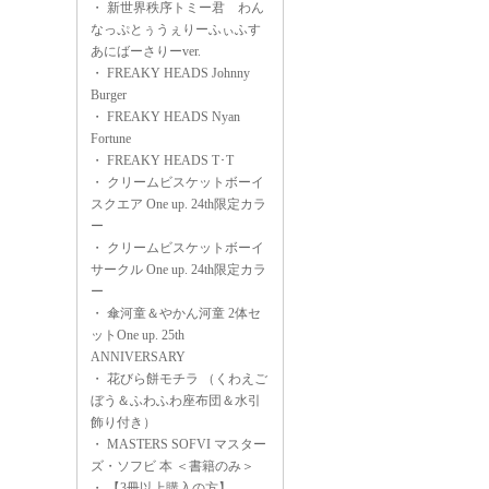
・
新世界秩序トミー君 わん
なっぷとぅうぇりーふぃふす
あにばーさりーver.
・
FREAKY HEADS Johnny
Burger
・
FREAKY HEADS Nyan
Fortune
・
FREAKY HEADS T･T
・
クリームビスケットボーイ
スクエア One up. 24th限定カラ
ー
・
クリームビスケットボーイ
サークル One up. 24th限定カラ
ー
・
傘河童＆やかん河童 2体セ
ットOne up. 25th
ANNIVERSARY
・
花びら餅モチラ （くわえご
ぼう＆ふわふわ座布団＆水引
飾り付き）
・
MASTERS SOFVI マスター
ズ・ソフビ 本 ＜書籍のみ＞
・
【3冊以上購入の方】