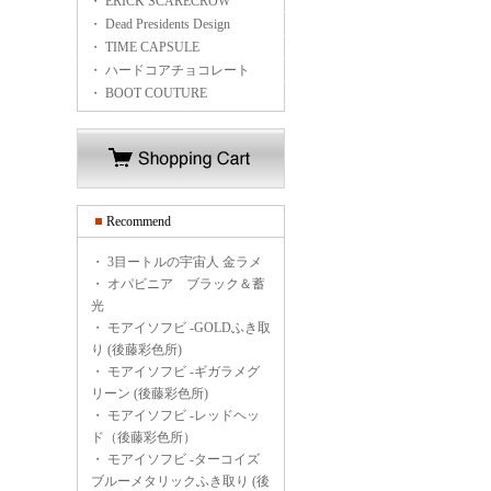
・ ERICK SCARECROW
・ Dead Presidents Design
・ TIME CAPSULE
・ ハードコアチョコレート
・ BOOT COUTURE
Recommend
・
3目ートルの宇宙人 金ラメ
・
オパビニア ブラック＆蓄
光
・
モアイソフビ -GOLDふき取
り (後藤彩色所)
・
モアイソフビ -ギガラメグ
リーン (後藤彩色所)
・
モアイソフビ -レッドヘッ
ド（後藤彩色所）
・
モアイソフビ -ターコイズ
ブルーメタリックふき取り (後