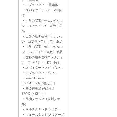
・
コブラソフビ -黒素体-
・
スパイダーソフビ -黒素
体-
・
世界の猛毒生物コレクショ
ン コブラソフビ（黄色）単
品
・
世界の猛毒生物コレクショ
ン コブラソフビ（赤）単品
・
世界の猛毒生物コレクショ
ン スパイダー（黄色）単品
・
世界の猛毒生物コレクショ
ン スパイダー（赤）単品
・
スパイダーソフビ -ピンク-
・
コブラソフビ -ピンク-
・
kozik×kidrobot
Smorkin’Labbit 5色セット
・
華胥綺譚録 已己巳己
1BOX（4個入り）
・
天狗タオル A（泉州タオ
ル）
・
マルチスタンド クリアー
・
マルチスタンド クリアーブ