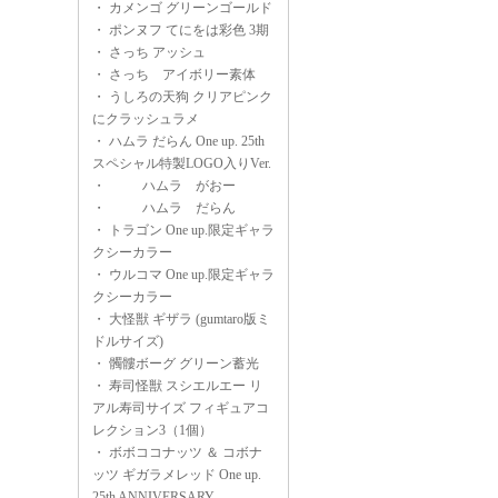
・
カメンゴ グリーンゴールド
・
ポンヌフ てにをは彩色 3期
・
さっち アッシュ
・
さっち アイボリー素体
・
うしろの天狗 クリアピンク
にクラッシュラメ
・
ハムラ だらん One up. 25th
スペシャル特製LOGO入りVer.
・
ハムラ がおー
・
ハムラ だらん
・
トラゴン One up.限定ギャラ
クシーカラー
・
ウルコマ One up.限定ギャラ
クシーカラー
・
大怪獣 ギザラ (gumtaro版ミ
ドルサイズ)
・
髑髏ボーグ グリーン蓄光
・
寿司怪獣 スシエルエー リ
アル寿司サイズ フィギュアコ
レクション3（1個）
・
ボボココナッツ ＆ コボナ
ッツ ギガラメレッド One up.
25th ANNIVERSARY