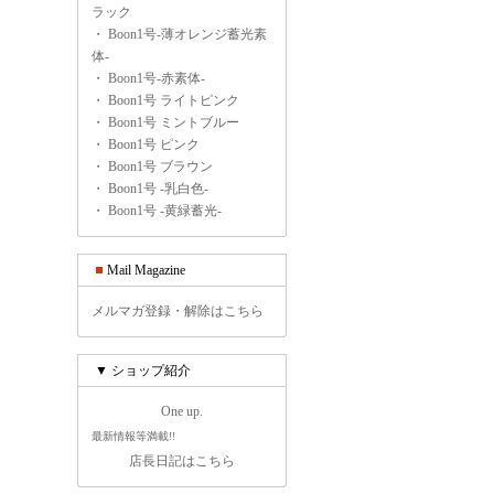
ラック
・
Boon1号-薄オレンジ蓄光素
体-
・
Boon1号-赤素体-
・
Boon1号 ライトピンク
・
Boon1号 ミントブルー
・
Boon1号 ピンク
・
Boon1号 ブラウン
・
Boon1号 -乳白色-
・
Boon1号 -黄緑蓄光-
Mail Magazine
メルマガ登録・解除はこちら
▼ ショップ紹介
One up.
最新情報等満載!!
店長日記はこちら