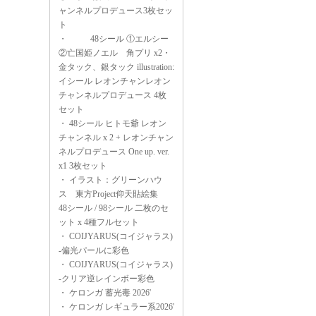
ャンネルプロデュース3枚セッ
ト
・
48シール ①エルシー
②亡国姫ノエル 角プリ x2・
金タック、銀タック illustration:
イシール レオンチャンレオン
チャンネルプロデュース 4枚
セット
・
48シール ヒトモ爺 レオン
チャンネル x 2 + レオンチャン
ネルプロデュース One up. ver.
x1 3枚セット
・
イラスト：グリーンハウ
ス 東方Project仰天貼絵集
48シール / 98シール 二枚のセ
ット x 4種フルセット
・
COIJYARUS(コイジャラス)
-偏光パールに彩色
・
COIJYARUS(コイジャラス)
-クリア逆レインボー彩色
・
ケロンガ 蓄光毒 2026'
・
ケロンガ レギュラー系2026'