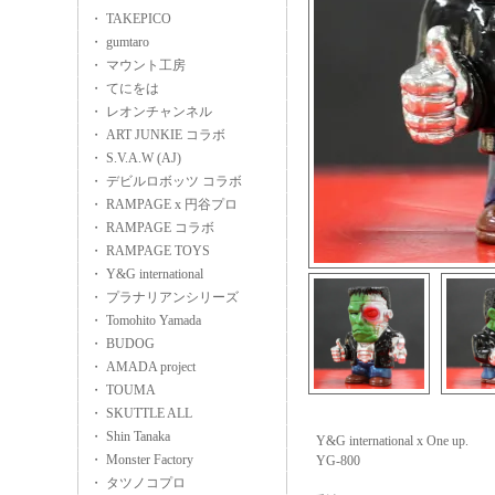
・ TAKEPICO
・ gumtaro
・ マウント工房
・ てにをは
・ レオンチャンネル
・ ART JUNKIE コラボ
・ S.V.A.W (AJ)
・ デビルロボッツ コラボ
・ RAMPAGE x 円谷プロ
・ RAMPAGE コラボ
・ RAMPAGE TOYS
・ Y&G international
・ プラナリアンシリーズ
・ Tomohito Yamada
・ BUDOG
・ AMADA project
・ TOUMA
・ SKUTTLE ALL
・ Shin Tanaka
Y&G international x One up.
・ Monster Factory
YG-800
・ タツノコプロ