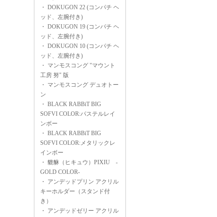
・
DOKUGON 22 (コンパチ ヘ
ッド、左腕付き)
・
DOKUGON 19 (コンパチ ヘ
ッド、左腕付き)
・
DOKUGON 10 (コンパチ ヘ
ッド、左腕付き)
・
マンモスコング "マウント
工房 努" 版
・
マンモスコング デュオトー
ン
・
BLACK RABBiT BIG
SOFVI COLOR:パステルレイ
ンボー
・
BLACK RABBiT BIG
SOFVI COLOR:メタリックレ
インボー
・
貔貅（ヒキュウ）PIXIU -
GOLD COLOR-
・
アンデッドプリン アクリル
キーホルダー（スタンド付
き）
・
アンデッドゼリー アクリル