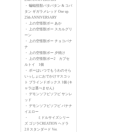
・
蝙蝠怪獣パタパタン & コパ
タン ギガラメレッド One up.
25th ANNIVERSARY
・
上の空怪獣ボー あか
・
上の空怪獣ボー スカルグリ
ーン
・
上の空怪獣ボー チョコバナ
ナ
・
上の空怪獣ボー 夕焼け
・
上の空怪獣ボー2 カプセ
ルトイ 1個
・
ボーはいつでもうわのそら
いっしょにおでかけマスコッ
ト ブラインドボックス 1個 (キ
ャラは選べません)
・
デモンソフビソフビ サンレ
ッド
・
デモンソフビソフビ バナナ
イエロー
・
ミドルサイズシリー
ズ ゴジラCREATION ヘドラ
2.0 スタンダード Ver.