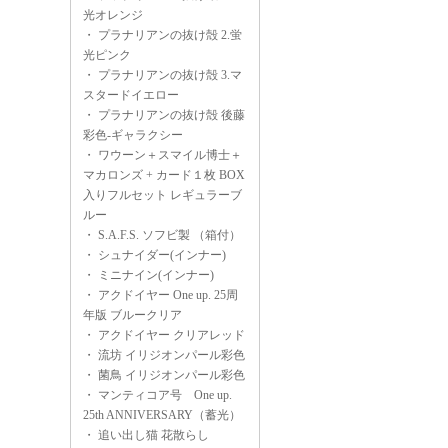
光オレンジ
・
プラナリアンの抜け殻 2.蛍
光ピンク
・
プラナリアンの抜け殻 3.マ
スタードイエロー
・
プラナリアンの抜け殻 後藤
彩色-ギャラクシー
・
ワウーン＋スマイル博士＋
マカロンズ + カード１枚 BOX
入りフルセット レギュラーブ
ルー
・
S.A.F.S. ソフビ製 （箱付）
・
シュナイダー(インナー)
・
ミニナイン(インナー)
・
アクドイヤー One up. 25周
年版 ブルークリア
・
アクドイヤー クリアレッド
・
流坊 イリジオンパール彩色
・
菌鳥 イリジオンパール彩色
・
マンティコア号 One up.
25th ANNIVERSARY（蓄光）
・
追い出し猫 花散らし