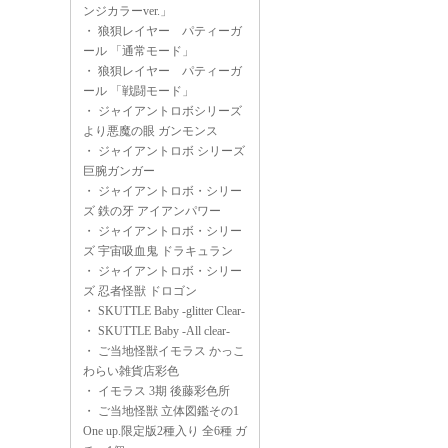
ンジカラーver.」
・
狼狽レイヤー パティーガ
ール 「通常モード」
・
狼狽レイヤー パティーガ
ール 「戦闘モード」
・
ジャイアントロボシリーズ
より悪魔の眼 ガンモンス
・
ジャイアントロボ シリーズ
巨腕ガンガー
・
ジャイアントロボ・シリー
ズ 鉄の牙 アイアンパワー
・
ジャイアントロボ・シリー
ズ 宇宙吸血鬼 ドラキュラン
・
ジャイアントロボ・シリー
ズ 忍者怪獣 ドロゴン
・
SKUTTLE Baby -glitter Clear-
・
SKUTTLE Baby -All clear-
・
ご当地怪獣イモラス かっこ
わらい雑貨店彩色
・
イモラス 3期 後藤彩色所
・
ご当地怪獣 立体図鑑その1
One up.限定版2種入り 全6種 ガ