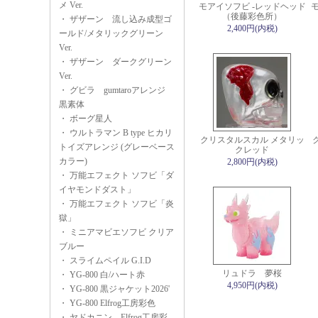
メ Ver.
モアイソフビ -レッドヘッド
（後藤彩色所）
・
ザザーン 流し込み成型ゴ
2,400円(内税)
ールド/メタリックグリーン
Ver.
・
ザザーン ダークグリーン
Ver.
・
グビラ gumtaroアレンジ
黒素体
・
ボーグ星人
・
ウルトラマン B type ヒカリ
クリスタルスカル メタリッ
トイズアレンジ (グレーベース
クレッド
カラー)
2,800円(内税)
・
万能エフェクト ソフビ「ダ
イヤモンドダスト」
・
万能エフェクト ソフビ「炎
獄」
・
ミニアマビエソフビ クリア
ブルー
・
スライムペイル G.I.D
リュドラ 夢桜
・
YG-800 白/ハート赤
4,950円(内税)
・
YG-800 黒ジャケット2026'
・
YG-800 Elfrog工房彩色
・
ヤドカニン Elfrog工房彩