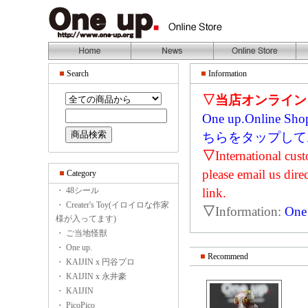
Search
Information
▽当店オンライン
One up.Onl
ちらをタップして
▽
International cus
please email us dire
Category
・ 48シール
link.
・ Creater's Toy(イロイロな作家
▽
Information:
One
様が入ってます)
・ ご当地怪獣
・ One up.
Recommend
・ KAIJIN x 円谷プロ
・ KAIJIN x 永井豪
・ KAIJIN
・ PicoPico