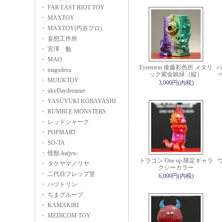
・ FAR EAST RIOT TOY
・ MAXTOY
・ MAXTOY(円谷プロ)
・ 妄想工作所
・ 宮澤 勉
・ MAO
Eyenstein 後藤彩色所 メタリ
ハ
・ magodesu
ック紫金銀緑（縦）
ペ
・ MUUKTOY
3,000円(内税)
・ ukyDaydreamer
・ YASUYUKI KOBAYASHI
・ RUMBLE MONSTERS
・ レッドシャーク
・ POPMART
・ SO-TA
・ 怪獣-kaijyu-
トラゴン One up.限定ギャラ
ウ
・ タケヤマノリヤ
クシーカラー
・ 二代目フレップ堂
6,000円(内税)
・ ハツトリン
・ ちまグループ
・ KAMAKIRI
・ MEDICOM TOY