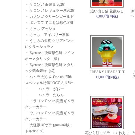
・
ケロンガ 蓄光毒 2026'
・
ケロンガ レギュラー系2026'
追い出し猫 花散らし
新
っ
6,000円(内税)
・
カメンゴ グリーンゴールド
・
ポンヌフ てにをは彩色 3期
・
さっち アッシュ
・
さっち アイボリー素体
・
うしろの天狗 クリアピンク
にクラッシュラメ
・
Eyenstein 後藤彩色所 レイン
ボーメタリック（横）
・
Eyenstein 後藤彩色所 メタリ
ック紫金銀緑（縦）
FREAKY HEADS T･T
ス
・
ハムラ だらん One up. 25th
15,000円(内税)
スペシャル特製LOGO入りVer.
・
ハムラ がおー
・
ハムラ だらん
・
トラゴン One up.限定ギャラ
クシーカラー
・
ウルコマ One up.限定ギャラ
クシーカラー
・
大怪獣 ギザラ (gumtaro版ミ
ドルサイズ)
花びら餅モチラ （くわえご