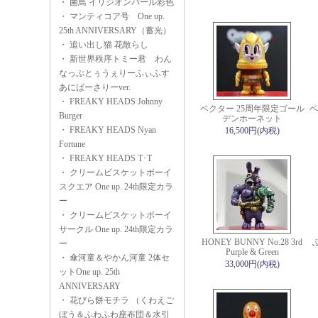
・
菌鳥 イリジオンパール彩色
・
マンティコア号 One up.
25th ANNIVERSARY（蓄光）
・
追い出し猫 花散らし
・
新世界秩序トミー君 わん
なっぷとぅうぇりーふぃふす
あにばーさりーver.
・
FREAKY HEADS Johnny
ベクター 25周年限定ゴール
ベ
Burger
デンホーネット
・
FREAKY HEADS Nyan
16,500円(内税)
Fortune
・
FREAKY HEADS T･T
・
クリームビスケットボーイ
スクエア One up. 24th限定カラ
ー
・
クリームビスケットボーイ
サークル One up. 24th限定カラ
HONEY BUNNY No.28 3rd
ー
Purple & Green
・
傘河童＆やかん河童 2体セ
33,000円(内税)
ットOne up. 25th
ANNIVERSARY
・
花びら餅モチラ （くわえご
ぼう＆ふわふわ座布団＆水引