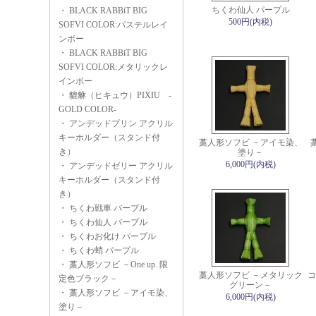
ちくわ仙人 パープル
・
BLACK RABBiT BIG
500円(内税)
SOFVI COLOR:パステルレイ
ンボー
・
BLACK RABBiT BIG
SOFVI COLOR:メタリックレ
インボー
・
貔貅（ヒキュウ）PIXIU -
GOLD COLOR-
・
アンデッドプリン アクリル
キーホルダー（スタンド付
藁人形ソフビ －アイモ染、
き）
塗り－
6,000円(内税)
・
アンデッドゼリー アクリル
キーホルダー（スタンド付
き）
・
ちくわ戦車 パープル
・
ちくわ仙人 パープル
・
ちくわお化け パープル
・
ちくわ蛸 パープル
・
藁人形ソフビ －One up. 限
藁人形ソフビ －メタリック
コ
定色ブラック－
グリーン－
・
藁人形ソフビ －アイモ染、
6,000円(内税)
塗り－