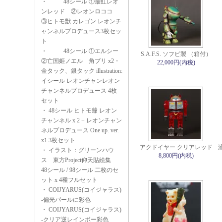
・
48シール ①最虹レオ
ンレッド ②レオンロココ
③ヒトモ獣 カレゴン レオンチ
ャンネルプロデュース3枚セッ
ト
・
48シール ①エルシー
S.A.F.S. ソフビ製 （箱付）
②亡国姫ノエル 角プリ x2・
22,000円(内税)
金タック、銀タック illustration:
イシール レオンチャンレオン
チャンネルプロデュース 4枚
セット
・
48シール ヒトモ爺 レオン
チャンネル x 2 + レオンチャン
ネルプロデュース One up. ver.
x1 3枚セット
アクドイヤー クリアレッド
・
イラスト：グリーンハウ
8,800円(内税)
ス 東方Project仰天貼絵集
48シール / 98シール 二枚のセ
ット x 4種フルセット
・
COIJYARUS(コイジャラス)
-偏光パールに彩色
・
COIJYARUS(コイジャラス)
-クリア逆レインボー彩色