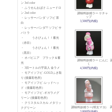
ン 3rd color
・
ふうせんおばけ ニュードロ
ン 2nd color
調味料妖精ラー ケチャ
ップ
・
レッサーパンダ ソフビ 茶
3,500円(内税)
白
・
レッサーパンダ?? ソフビ サ
バトラ
・
うさぴょん！！蓄光
（赤目）
・
うさぴょん！！蓄光
（黒目）
・
オパビニア ブラック＆蓄
調味料妖精ラー にんに
光
く
・
3目ートルの宇宙人 金ラメ
4,500円(内税)
・
モアイソフビ -GOLDふき取
り (後藤彩色所)
・
モアイソフビ -レッドヘッ
ド（後藤彩色所）
・
モアイソフビ -ギガラメグ
リーン (後藤彩色所)
・
クリスタルスカル メタリッ
調味料妖精ラー(明太マヨ)
クグリーン
3,800円(内税)