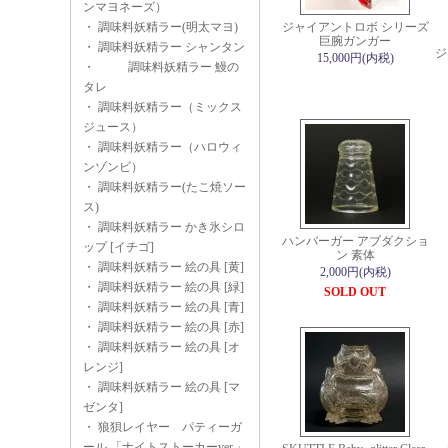
ンマヨネーズ）
・
調味料妖精ラー(明太マヨ)
ジャイアントロボ シリーズ
巨腕ガンガー
・
調味料妖精ラー シャンタン
ジ
15,000円(内税)
・
調味料妖精ラー 鰻の
タレ
・
調味料妖精ラー（ミックス
ジュース）
・
調味料妖精ラー（ハロウィ
ンゾンビ）
・
調味料妖精ラー(たこ焼ソー
ス)
・
調味料妖精ラー かき氷シロ
ハンバーガー アブダクショ
ップ [イチゴ]
ン 素体
・
調味料妖精ラー 絵の具 [黄]
2,000円(内税)
・
調味料妖精ラー 絵の具 [緑]
SOLD OUT
・
調味料妖精ラー 絵の具 [青]
・
調味料妖精ラー 絵の具 [赤]
・
調味料妖精ラー 絵の具 [オ
レンジ]
・
調味料妖精ラー 絵の具 [マ
ゼンタ]
・
狼狽レイヤー パティーガ
ール 「ナイトストーカーver.」