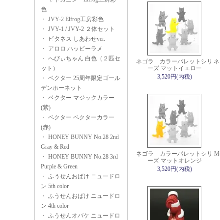
色
・
JVY-2 Elfrog工房彩色
・
JVY-1 / JVY-2 ２体セット
・
ビタネス しあわせver.
・
アロロ ハッピーラメ
・
へびぃちゃん 白色（２匹セ
ネゴラ カラーパレットシリ
ネ
ット）
ーズ マットイエロー
3,520円(内税)
・
ベクター 25周年限定ゴール
デンホーネット
・
ベクター マジックカラー
(紫)
・
ベクター ベクターカラー
(赤)
・
HONEY BUNNY No.28 2nd
Gray & Red
ネゴラ カラーパレットシリ
Mu
・
HONEY BUNNY No.28 3rd
ーズ マットオレンジ
Purple & Green
3,520円(内税)
・
ふうせんおばけ ニュードロ
ン 5th color
・
ふうせんおばけ ニュードロ
ン 4th color
・
ふうせんオバケ ニュードロ