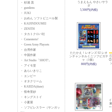
うまえもん やさいサラ
・ 杉浦 茂
ダ
・ gumliens
5,500円(内税)
・ JUKI
・ おめん ソフトビニール製
・ KAIJINDOUMEI
・ ZENITH
・ タカトクロバ社
・ Cementerio!
・ Green Army Playsets
・ 台湾作家
たたかえ！レオンズ 02 レオ
・ 中国作家
ンチャンネルミニソフビガチ
②
ャ（1個）
・ Art Studio「SHOT!」
800円(内税)
・ アイモ堂
・ あらいきりこ
・ エンビー
・ オタクリーム
・ KAIEDA(dune)
・ 怪奇里紗
・ キングストイ
イ
・ 小夏屋
東
ー
・ ソフビレスラー（サンガッ