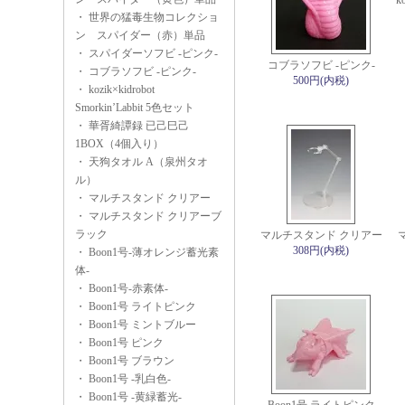
ko
・
世界の猛毒生物コレクショ
ン スパイダー（赤）単品
・
スパイダーソフビ -ピンク-
コブラソフビ -ピンク-
・
コブラソフビ -ピンク-
500円(内税)
・
kozik×kidrobot
Smorkin’Labbit 5色セット
・
華胥綺譚録 已己巳己
1BOX（4個入り）
・
天狗タオル A（泉州タオ
ル）
・
マルチスタンド クリアー
・
マルチスタンド クリアーブ
ラック
マルチスタンド クリアー
308円(内税)
・
Boon1号-薄オレンジ蓄光素
体-
・
Boon1号-赤素体-
・
Boon1号 ライトピンク
・
Boon1号 ミントブルー
・
Boon1号 ピンク
・
Boon1号 ブラウン
・
Boon1号 -乳白色-
・
Boon1号 -黄緑蓄光-