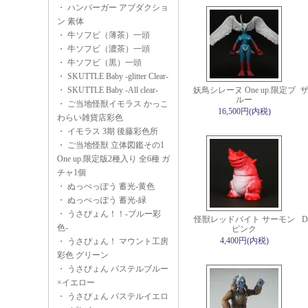
・
ハンバーガー アブダクショ
ン 素体
・
牛ソフビ（薄茶）一頭
・
牛ソフビ（濃茶）一頭
・
牛ソフビ（黒）一頭
・
SKUTTLE Baby -glitter Clear-
・
SKUTTLE Baby -All clear-
妖鳥シレーヌ One up.限定ブ
ザ
ルー
・
ご当地怪獣イモラス かっこ
16,500円(内税)
わらい雑貨店彩色
・
イモラス 3期 後藤彩色所
・
ご当地怪獣 立体図鑑その1
One up.限定版2種入り 全6種 ガ
チャ1個
・
ぬっぺっぽう 蓄光-黄色
・
ぬっぺっぽう 蓄光-緑
・
うさぴょん！！-ブルー彩
怪獣レッドバイト サーモン
D
色-
ピンク
4,400円(内税)
・
うさぴょん！ マウント工房
彩色 グリーン
・
うさぴょん パステルブルー
×イエロー
・
うさぴょん パステルイエロ