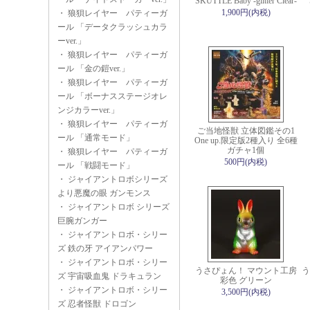
SKUTTLE Baby -glitter Clear-
1,900円(内税)
・
狼狽レイヤー パティーガ
ール 「データクラッシュカラ
ーver.」
・
狼狽レイヤー パティーガ
ール 「金の鎧ver.」
・
狼狽レイヤー パティーガ
ール 「ボーナスステージオレ
ンジカラーver.」
・
狼狽レイヤー パティーガ
ご当地怪獣 立体図鑑その1
ール 「通常モード」
One up.限定版2種入り 全6種
ガチャ1個
・
狼狽レイヤー パティーガ
500円(内税)
ール 「戦闘モード」
・
ジャイアントロボシリーズ
より悪魔の眼 ガンモンス
・
ジャイアントロボ シリーズ
巨腕ガンガー
・
ジャイアントロボ・シリー
ズ 鉄の牙 アイアンパワー
・
ジャイアントロボ・シリー
うさぴょん！ マウント工房
う
ズ 宇宙吸血鬼 ドラキュラン
彩色 グリーン
・
ジャイアントロボ・シリー
3,500円(内税)
ズ 忍者怪獣 ドロゴン