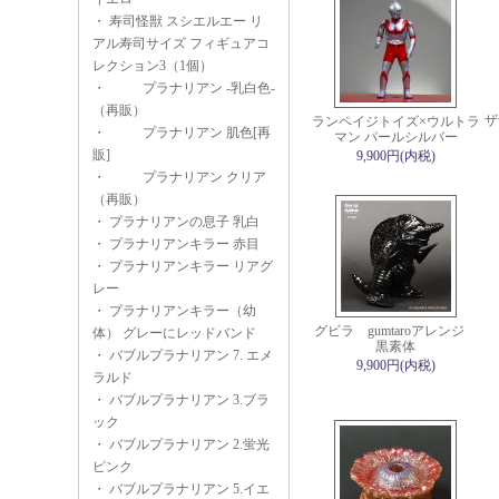
・
寿司怪獣 スシエルエー リ
アル寿司サイズ フィギュアコ
レクション3（1個）
・
プラナリアン -乳白色-
（再販）
ザ
ランペイジトイズ×ウルトラ
・
プラナリアン 肌色[再
マン パールシルバー
販]
9,900円(内税)
・
プラナリアン クリア
（再販）
・
プラナリアンの息子 乳白
・
プラナリアンキラー 赤目
・
プラナリアンキラー リアグ
レー
・
プラナリアンキラー（幼
グビラ gumtaroアレンジ
体） グレーにレッドバンド
黒素体
・
バブルプラナリアン 7. エメ
9,900円(内税)
ラルド
・
バブルプラナリアン 3.ブラ
ック
・
バブルプラナリアン 2.蛍光
ピンク
・
バブルプラナリアン 5.イエ