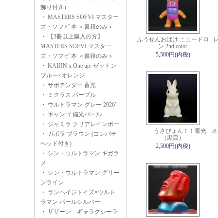
飾り付き）
・
MASTERS SOFVI マスター
ズ・ソフビ 本 ＜書籍のみ＞
・
【3冊以上購入の方】
ふうせんおばけ ニュードロ
MASTERS SOFVI マスター
ン 2nd color
5,500円(内税)
ズ・ソフビ 本 ＜書籍のみ＞
・
KAIJIN x One up. ゼットン
ブルー×オレンジ
・
サボテンダー 蓄光
・
ミクラス パープル
・
ウルトラマン グレー 2026'
・
ギャンゴ 偏光パール
・
ジャミラ クリアレインボー
うさぴょん！！蓄光
オ
・
ガボラ ブラウン (コンパチ
（黒目）
ヘッド付き)
2,500円(内税)
・
シン・ウルトラマン ギガラ
メ
・
シン・ウルトラマン グリー
ンライン
・
ランペイジトイズ×ウルト
ラマン パールシルバー
・
ザザーン ギャラクシーラ