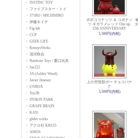
・ INSTINC TOY
・ ファイブスター・トイ
・ 371RO / MICHIHIRO
ボボココナッツ ＆ コボナッ
・ 伊藤キイチ
ツ ギガラメレッド One up.
タ
・ Fig-lab
25th ANNIVERSARY
5,500円(内税)
・ CCP
・ GEEK LIFE
・ KennysWorks
・ 清河联合
・ Hardcore Toys / 重口玩具
・ Jay222
・ 3A (Ashley Wood)
・ Javier Jimenez
上の空怪獣ボー チョコバナ
ナ
・ UNBOX
3,500円(内税)
・ Toy2R
・ ITOKIN PARK
・ GRAPE BRAIN
・ KAYi
・ glider works
・ アクロ社 KRS35
・ AMOS