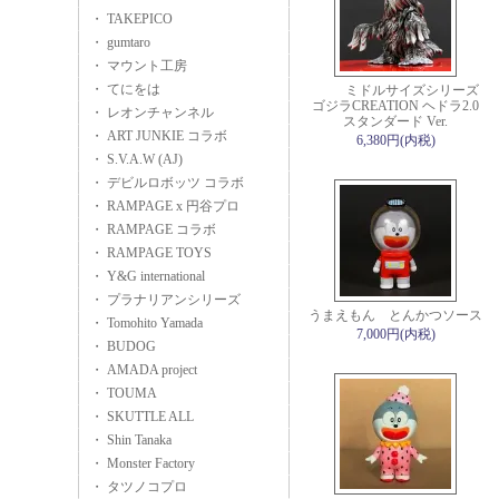
・ TAKEPICO
・ gumtaro
・ マウント工房
・ てにをは
ミドルサイズシリーズ
ゴジラCREATION ヘドラ2.0
・ レオンチャンネル
スタンダード Ver.
・ ART JUNKIE コラボ
6,380円(内税)
・ S.V.A.W (AJ)
・ デビルロボッツ コラボ
・ RAMPAGE x 円谷プロ
・ RAMPAGE コラボ
・ RAMPAGE TOYS
・ Y&G international
・ プラナリアンシリーズ
うまえもん とんかつソース
・ Tomohito Yamada
7,000円(内税)
・ BUDOG
・ AMADA project
・ TOUMA
・ SKUTTLE ALL
・ Shin Tanaka
・ Monster Factory
・ タツノコプロ