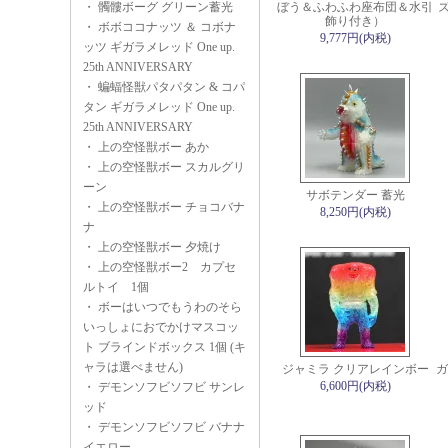
・
髑髏ボーグ グリーン蓄光
ぼう＆ふわふわ座布団＆水引
飾り付き）
・
ボボココナッツ ＆ コボナ
9,777円(内税)
ッツ ギガラメレッド One up.
25th ANNIVERSARY
・
蝙蝠怪獣パタパタン & コパ
タン ギガラメレッド One up.
25th ANNIVERSARY
・
上の空怪獣ボー あか
・
上の空怪獣ボー スカルグリ
ーン
サボテンダー 蓄光
・
上の空怪獣ボー チョコバナ
8,250円(内税)
ナ
・
上の空怪獣ボー 夕焼け
・
上の空怪獣ボー2 カプセ
ルトイ 1個
・
ボーはいつでもうわのそら
いっしょにおでかけマスコッ
ト ブラインドボックス 1個 (キ
ャラは選べません)
ジャミラ クリアレインボー
ガ
6,600円(内税)
・
デモンソフビソフビ サンレ
ッド
・
デモンソフビソフビ バナナ
イエロー