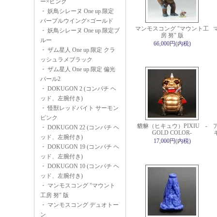
ー×ピンク
・
妖鳥シレーヌ One up.限定
パープルウイング×ゴールド
マンモスコング "マウント工
・
妖鳥シレーヌ One up.限定ブ
房 努" 版
ルー
66,000円(内税)
・
ザム星人 One up.限定 クラ
ッシュラメブラック
・
ザム星人 One up.限定 偏光
パール2
・
DOKUGON 2 (コンパチ ヘ
ッド、左腕付き)
・
怪獣レッドバイト サーモン
ピンク
貔貅（ヒキュウ）PIXIU -
・
DOKUGON 22 (コンパチ ヘ
GOLD COLOR-
ッド、左腕付き)
17,000円(内税)
・
DOKUGON 19 (コンパチ ヘ
ッド、左腕付き)
・
DOKUGON 10 (コンパチ ヘ
ッド、左腕付き)
・
マンモスコング "マウント
工房 努" 版
・
マンモスコング デュオトー
ン