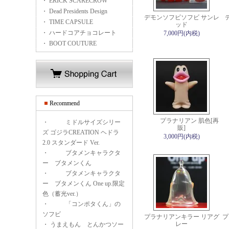
・ ERICK SCARECROW
・ Dead Presidents Design
デモンソフビソフビ サンレ
・ TIME CAPSULE
ッド
・ ハードコアチョコレート
7,000円(内税)
・ BOOT COUTURE
Recommend
プラナリアン 肌色[再
・
ミドルサイズシリー
販]
ズ ゴジラCREATION ヘドラ
3,000円(内税)
2.0 スタンダード Ver.
・
ブタメンキャラクタ
ー ブタメンくん
・
ブタメンキャラクタ
ー ブタメンくん One up.限定
色（蓄光ver.）
・
「コンポタくん」の
ソフビ
プラナリアンキラー リアグ
プ
レー
・
うまえもん とんかつソー