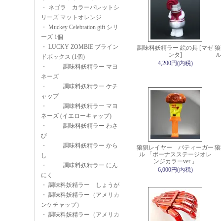
・
ネゴラ カラーパレットシ
リーズ マットオレンジ
・
Muckey Celebration gift シリ
ーズ 1個
・
LUCKY ZOMBIE ブライン
調味料妖精ラー 絵の具 [マゼ
狼
ンタ]
ル
ドボックス (1個)
4,200円(内税)
・
調味料妖精ラー マヨ
ネーズ
・
調味料妖精ラー ケチ
ャップ
・
調味料妖精ラー マヨ
ネーズ (イエローキャップ)
・
調味料妖精ラー わさ
び
・
調味料妖精ラー から
狼狽レイヤー パティーガー
狼
ル 「ボーナスステージオレ
し
ンジカラーver.」
・
調味料妖精ラー にん
6,000円(内税)
にく
・
調味料妖精ラー しょうが
・
調味料妖精ラー（アメリカ
ンケチャップ）
・
調味料妖精ラー（アメリカ