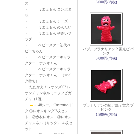
3,000円(内税)
ス
・
うまえもん コンポタ
味
・
うまえもん チーズ
・
うまえもん めんたい
・
うまえもん やさいサ
ラダ
・
ベビースター初代ベ
バブルプラナリアン 2.蛍光ピ
バ
ビーちゃん
ンク
・
ベビースターキャラ
3,000円(内税)
クター ホシオくん
・
ベビースターキャラ
クター ホシオくん （マイ
ク持ち）
・
たたかえ！レオンズ 02 レ
オンチャンネルミニソフビガ
チャ（1個）
・
48シール illustration:ド
プラナリアンの抜け殻 2.蛍光
プ
ピンク
ク ①レオンキング 2枚セッ
1,800円(内税)
ト ②赤衣レオン ③レオン
チャンネル（キック） ４枚セ
ット