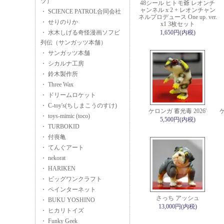
ツ）
48シール ヒトモ爺 レオンチ
ャンネル x 2 + レオンチャン
・ SCIENCE PATROL合同会社
ネルプロデュース One up. ver.
・ せりのりか
x1 3枚セット
・ 水木しげる奇怪漫画ソフビ
1,650円(内税)
列伝（サンガッツ本舗）
・ サンガッツ本舗
・ シカルナ工房
・ 鈴木製作所
・ Three Wax
・ ドリームロケット
・ C-toy's(ちしまこうのすけ)
ケロンガ 蓄光毒 2026'
ケ
・ toys-mimic (toco)
5,500円(内税)
・ TURBOKID
・ 付喪亀
・ てんぐアート
・ nekorat
・ HARIKEN
・ ビッグワンクラフト
・ ペインターネット
さっち アッシュ
・ BUKU YOSHINO
13,000円(内税)
・ ヒカリトイズ
・ Funky Geek