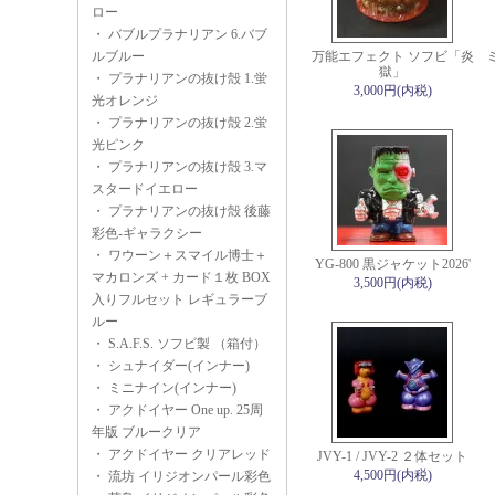
ロー
・
バブルプラナリアン 6.バブ
ルブルー
万能エフェクト ソフビ「炎
獄」
・
プラナリアンの抜け殻 1.蛍
3,000円(内税)
光オレンジ
・
プラナリアンの抜け殻 2.蛍
光ピンク
・
プラナリアンの抜け殻 3.マ
スタードイエロー
・
プラナリアンの抜け殻 後藤
彩色-ギャラクシー
・
ワウーン＋スマイル博士＋
YG-800 黒ジャケット2026'
マカロンズ + カード１枚 BOX
3,500円(内税)
入りフルセット レギュラーブ
ルー
・
S.A.F.S. ソフビ製 （箱付）
・
シュナイダー(インナー)
・
ミニナイン(インナー)
・
アクドイヤー One up. 25周
年版 ブルークリア
・
アクドイヤー クリアレッド
JVY-1 / JVY-2 ２体セット
4,500円(内税)
・
流坊 イリジオンパール彩色