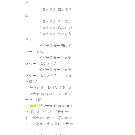
ス
・
うまえもん コンポタ
味
・
うまえもん チーズ
・
うまえもん めんたい
・
うまえもん やさいサ
ラダ
・
ベビースター初代ベ
ビーちゃん
・
ベビースターキャラ
クター ホシオくん
・
ベビースターキャラ
クター ホシオくん （マイ
ク持ち）
・
たたかえ！レオンズ 02 レ
オンチャンネルミニソフビガ
チャ（1個）
・
48シール illustration:ド
ク ①レオンキング 2枚セッ
ト ②赤衣レオン ③レオン
チャンネル（キック） ４枚セ
ット