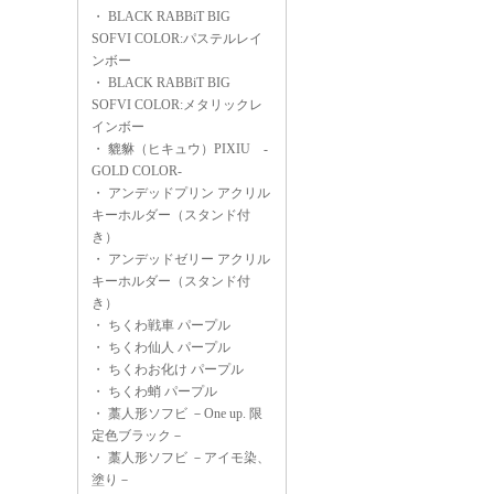
・
BLACK RABBiT BIG
SOFVI COLOR:パステルレイ
ンボー
・
BLACK RABBiT BIG
SOFVI COLOR:メタリックレ
インボー
・
貔貅（ヒキュウ）PIXIU -
GOLD COLOR-
・
アンデッドプリン アクリル
キーホルダー（スタンド付
き）
・
アンデッドゼリー アクリル
キーホルダー（スタンド付
き）
・
ちくわ戦車 パープル
・
ちくわ仙人 パープル
・
ちくわお化け パープル
・
ちくわ蛸 パープル
・
藁人形ソフビ －One up. 限
定色ブラック－
・
藁人形ソフビ －アイモ染、
塗り－