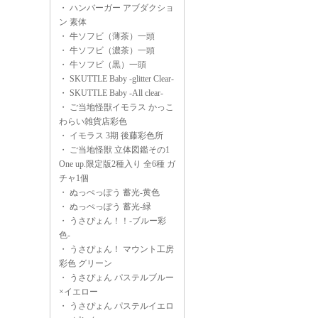
・
ハンバーガー アブダクショ
ン 素体
・
牛ソフビ（薄茶）一頭
・
牛ソフビ（濃茶）一頭
・
牛ソフビ（黒）一頭
・
SKUTTLE Baby -glitter Clear-
・
SKUTTLE Baby -All clear-
・
ご当地怪獣イモラス かっこ
わらい雑貨店彩色
・
イモラス 3期 後藤彩色所
・
ご当地怪獣 立体図鑑その1
One up.限定版2種入り 全6種 ガ
チャ1個
・
ぬっぺっぽう 蓄光-黄色
・
ぬっぺっぽう 蓄光-緑
・
うさぴょん！！-ブルー彩
色-
・
うさぴょん！ マウント工房
彩色 グリーン
・
うさぴょん パステルブルー
×イエロー
・
うさぴょん パステルイエロ