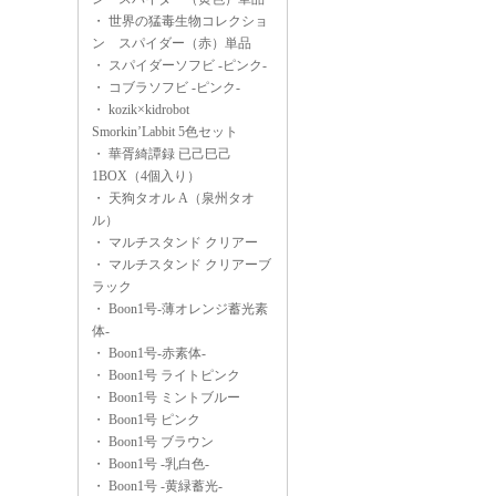
・
世界の猛毒生物コレクショ
ン スパイダー（赤）単品
・
スパイダーソフビ -ピンク-
・
コブラソフビ -ピンク-
・
kozik×kidrobot
Smorkin’Labbit 5色セット
・
華胥綺譚録 已己巳己
1BOX（4個入り）
・
天狗タオル A（泉州タオ
ル）
・
マルチスタンド クリアー
・
マルチスタンド クリアーブ
ラック
・
Boon1号-薄オレンジ蓄光素
体-
・
Boon1号-赤素体-
・
Boon1号 ライトピンク
・
Boon1号 ミントブルー
・
Boon1号 ピンク
・
Boon1号 ブラウン
・
Boon1号 -乳白色-
・
Boon1号 -黄緑蓄光-