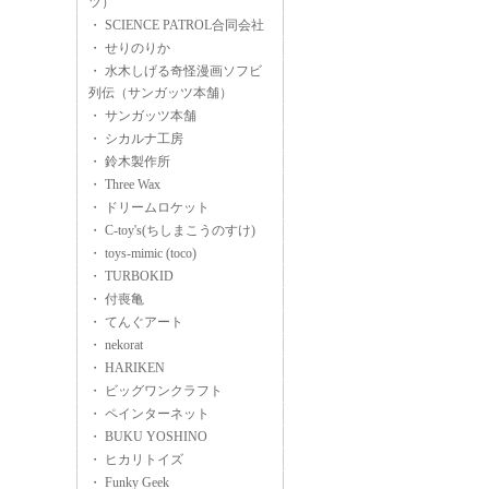
ツ）
・ SCIENCE PATROL合同会社
・ せりのりか
・ 水木しげる奇怪漫画ソフビ
列伝（サンガッツ本舗）
・ サンガッツ本舗
・ シカルナ工房
・ 鈴木製作所
・ Three Wax
・ ドリームロケット
・ C-toy's(ちしまこうのすけ)
・ toys-mimic (toco)
・ TURBOKID
・ 付喪亀
・ てんぐアート
・ nekorat
・ HARIKEN
・ ビッグワンクラフト
・ ペインターネット
・ BUKU YOSHINO
・ ヒカリトイズ
・ Funky Geek