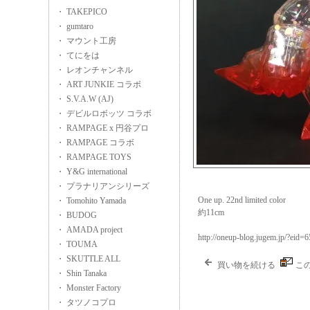
・ TAKEPICO
・ gumtaro
・ マウント工房
・ てにをは
・ レオンチャンネル
・ ART JUNKIE コラボ
・ S.V.A.W (AJ)
・ デビルロボッツ コラボ
・ RAMPAGE x 円谷プロ
・ RAMPAGE コラボ
・ RAMPAGE TOYS
・ Y&G international
・ プラナリアンシリーズ
One up. 22nd limited color
・ Tomohito Yamada
約11cm
・ BUDOG
・ AMADA project
http://oneup-blog.jugem.jp/?eid=
・ TOUMA
・ SKUTTLE ALL
買い物を続ける
こ
・ Shin Tanaka
・ Monster Factory
・ タツノコプロ