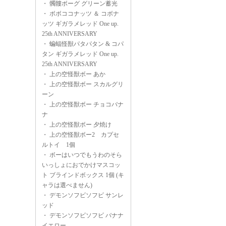
・
髑髏ボーグ グリーン蓄光
・
ボボココナッツ ＆ コボナ
ッツ ギガラメレッド One up.
25th ANNIVERSARY
・
蝙蝠怪獣パタパタン & コパ
タン ギガラメレッド One up.
25th ANNIVERSARY
・
上の空怪獣ボー あか
・
上の空怪獣ボー スカルグリ
ーン
・
上の空怪獣ボー チョコバナ
ナ
・
上の空怪獣ボー 夕焼け
・
上の空怪獣ボー2 カプセ
ルトイ 1個
・
ボーはいつでもうわのそら
いっしょにおでかけマスコッ
ト ブラインドボックス 1個 (キ
ャラは選べません)
・
デモンソフビソフビ サンレ
ッド
・
デモンソフビソフビ バナナ
イエロー