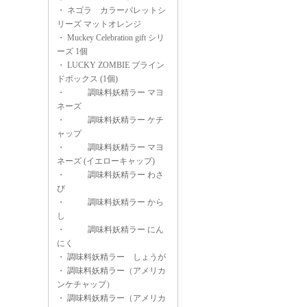
・
ネゴラ カラーパレットシ
リーズ マットオレンジ
・
Muckey Celebration gift シリ
ーズ 1個
・
LUCKY ZOMBIE ブライン
ドボックス (1個)
・
調味料妖精ラー マヨ
ネーズ
・
調味料妖精ラー ケチ
ャップ
・
調味料妖精ラー マヨ
ネーズ (イエローキャップ)
・
調味料妖精ラー わさ
び
・
調味料妖精ラー から
し
・
調味料妖精ラー にん
にく
・
調味料妖精ラー しょうが
・
調味料妖精ラー（アメリカ
ンケチャップ）
・
調味料妖精ラー（アメリカ