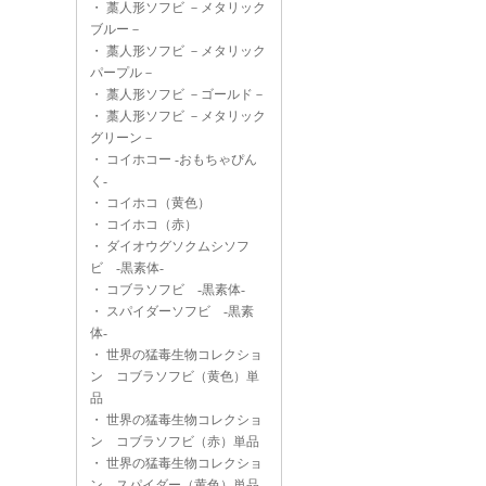
・
藁人形ソフビ －メタリック
ブルー－
・
藁人形ソフビ －メタリック
パープル－
・
藁人形ソフビ －ゴールド－
・
藁人形ソフビ －メタリック
グリーン－
・
コイホコー -おもちゃぴん
く-
・
コイホコ（黄色）
・
コイホコ（赤）
・
ダイオウグソクムシソフ
ビ -黒素体-
・
コブラソフビ -黒素体-
・
スパイダーソフビ -黒素
体-
・
世界の猛毒生物コレクショ
ン コブラソフビ（黄色）単
品
・
世界の猛毒生物コレクショ
ン コブラソフビ（赤）単品
・
世界の猛毒生物コレクショ
ン スパイダー（黄色）単品