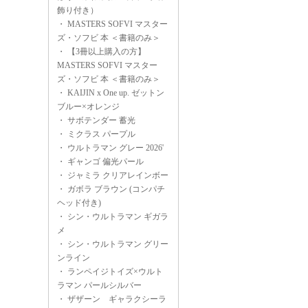
飾り付き）
・
MASTERS SOFVI マスター
ズ・ソフビ 本 ＜書籍のみ＞
・
【3冊以上購入の方】
MASTERS SOFVI マスター
ズ・ソフビ 本 ＜書籍のみ＞
・
KAIJIN x One up. ゼットン
ブルー×オレンジ
・
サボテンダー 蓄光
・
ミクラス パープル
・
ウルトラマン グレー 2026'
・
ギャンゴ 偏光パール
・
ジャミラ クリアレインボー
・
ガボラ ブラウン (コンパチ
ヘッド付き)
・
シン・ウルトラマン ギガラ
メ
・
シン・ウルトラマン グリー
ンライン
・
ランペイジトイズ×ウルト
ラマン パールシルバー
・
ザザーン ギャラクシーラ