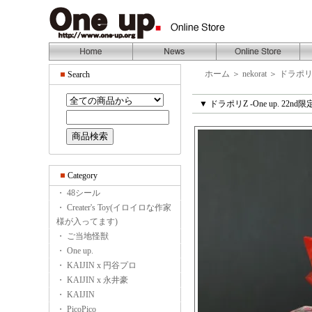
ホーム
＞
nekorat
＞
ドラポ
Search
▼ ドラポリZ -One up. 22nd
Category
・ 48シール
・ Creater's Toy(イロイロな作家
様が入ってます)
・ ご当地怪獣
・ One up.
・ KAIJIN x 円谷プロ
・ KAIJIN x 永井豪
・ KAIJIN
・ PicoPico