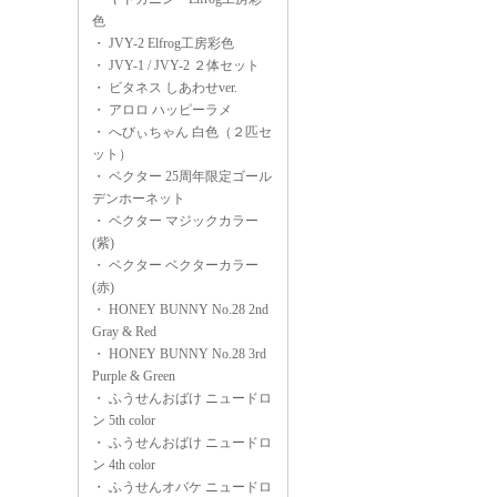
色
・
JVY-2 Elfrog工房彩色
・
JVY-1 / JVY-2 ２体セット
・
ビタネス しあわせver.
・
アロロ ハッピーラメ
・
へびぃちゃん 白色（２匹セ
ット）
・
ベクター 25周年限定ゴール
デンホーネット
・
ベクター マジックカラー
(紫)
・
ベクター ベクターカラー
(赤)
・
HONEY BUNNY No.28 2nd
Gray & Red
・
HONEY BUNNY No.28 3rd
Purple & Green
・
ふうせんおばけ ニュードロ
ン 5th color
・
ふうせんおばけ ニュードロ
ン 4th color
・
ふうせんオバケ ニュードロ