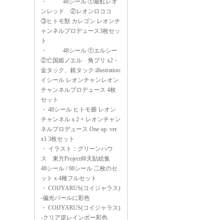
・
48シール ①最虹レオ
ンレッド ②レオンロココ
③ヒトモ獣 カレゴン レオンチ
ャンネルプロデュース3枚セッ
ト
・
48シール ①エルシー
②亡国姫ノエル 角プリ x2・
金タック、銀タック illustration:
イシール レオンチャンレオン
チャンネルプロデュース 4枚
セット
・
48シール ヒトモ爺 レオン
チャンネル x 2 + レオンチャン
ネルプロデュース One up. ver.
x1 3枚セット
・
イラスト：グリーンハウ
ス 東方Project仰天貼絵集
48シール / 98シール 二枚のセ
ット x 4種フルセット
・
COIJYARUS(コイジャラス)
-偏光パールに彩色
・
COIJYARUS(コイジャラス)
-クリア逆レインボー彩色