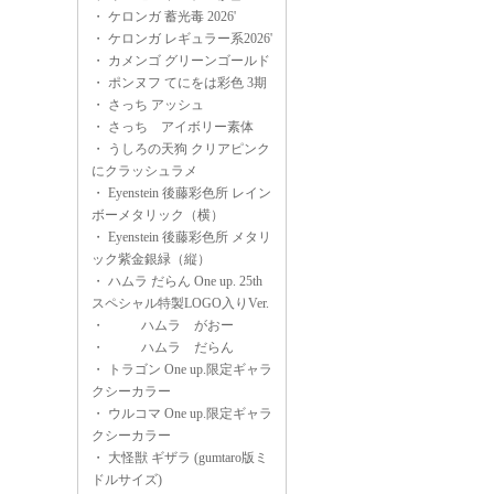
・
ケロンガ 蓄光毒 2026'
・
ケロンガ レギュラー系2026'
・
カメンゴ グリーンゴールド
・
ポンヌフ てにをは彩色 3期
・
さっち アッシュ
・
さっち アイボリー素体
・
うしろの天狗 クリアピンク
にクラッシュラメ
・
Eyenstein 後藤彩色所 レイン
ボーメタリック（横）
・
Eyenstein 後藤彩色所 メタリ
ック紫金銀緑（縦）
・
ハムラ だらん One up. 25th
スペシャル特製LOGO入りVer.
・
ハムラ がおー
・
ハムラ だらん
・
トラゴン One up.限定ギャラ
クシーカラー
・
ウルコマ One up.限定ギャラ
クシーカラー
・
大怪獣 ギザラ (gumtaro版ミ
ドルサイズ)