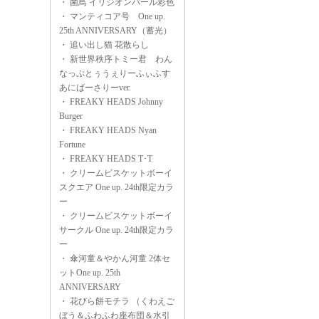
・
菌鳥 イリジオンパール彩色
・
マンティコア号 One up.
25th ANNIVERSARY（蓄光）
・
追い出し猫 花散らし
・
新世界秩序トミー君 わん
なっぷとぅうぇりーふぃふす
あにばーさりーver.
・
FREAKY HEADS Johnny
Burger
・
FREAKY HEADS Nyan
Fortune
・
FREAKY HEADS T･T
・
クリームビスケットボーイ
スクエア One up. 24th限定カラ
ー
・
クリームビスケットボーイ
サークル One up. 24th限定カラ
ー
・
傘河童＆やかん河童 2体セ
ットOne up. 25th
ANNIVERSARY
・
花びら餅モチラ （くわえご
ぼう＆ふわふわ座布団＆水引