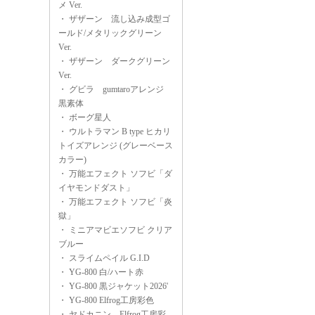
メ Ver.
・
ザザーン 流し込み成型ゴ
ールド/メタリックグリーン
Ver.
・
ザザーン ダークグリーン
Ver.
・
グビラ gumtaroアレンジ
黒素体
・
ボーグ星人
・
ウルトラマン B type ヒカリ
トイズアレンジ (グレーベース
カラー)
・
万能エフェクト ソフビ「ダ
イヤモンドダスト」
・
万能エフェクト ソフビ「炎
獄」
・
ミニアマビエソフビ クリア
ブルー
・
スライムペイル G.I.D
・
YG-800 白/ハート赤
・
YG-800 黒ジャケット2026'
・
YG-800 Elfrog工房彩色
・
ヤドカニン Elfrog工房彩