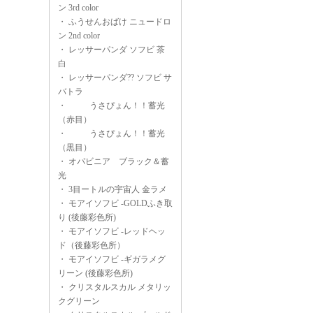
ン 3rd color
・
ふうせんおばけ ニュードロ
ン 2nd color
・
レッサーパンダ ソフビ 茶
白
・
レッサーパンダ?? ソフビ サ
バトラ
・
うさぴょん！！蓄光
（赤目）
・
うさぴょん！！蓄光
（黒目）
・
オパビニア ブラック＆蓄
光
・
3目ートルの宇宙人 金ラメ
・
モアイソフビ -GOLDふき取
り (後藤彩色所)
・
モアイソフビ -レッドヘッ
ド（後藤彩色所）
・
モアイソフビ -ギガラメグ
リーン (後藤彩色所)
・
クリスタルスカル メタリッ
クグリーン