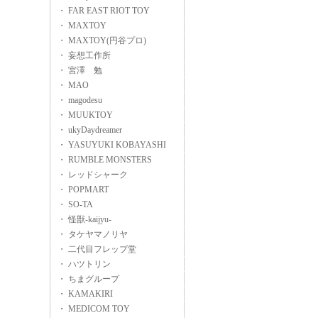
・ FAR EAST RIOT TOY
・ MAXTOY
・ MAXTOY(円谷プロ)
・ 妄想工作所
・ 宮澤 勉
・ MAO
・ magodesu
・ MUUKTOY
・ ukyDaydreamer
・ YASUYUKI KOBAYASHI
・ RUMBLE MONSTERS
・ レッドシャーク
・ POPMART
・ SO-TA
・ 怪獣-kaijyu-
・ タケヤマノリヤ
・ 二代目フレップ堂
・ ハツトリン
・ ちまグループ
・ KAMAKIRI
・ MEDICOM TOY