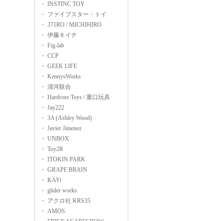
・ INSTINC TOY
・ ファイブスター・トイ
・ 371RO / MICHIHIRO
・ 伊藤キイチ
・ Fig-lab
・ CCP
・ GEEK LIFE
・ KennysWorks
・ 清河联合
・ Hardcore Toys / 重口玩具
・ Jay222
・ 3A (Ashley Wood)
・ Javier Jimenez
・ UNBOX
・ Toy2R
・ ITOKIN PARK
・ GRAPE BRAIN
・ KAYi
・ glider works
・ アクロ社 KRS35
・ AMOS