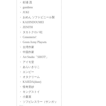
・ 杉浦 茂
・ gumliens
・ JUKI
・ おめん ソフトビニール製
・ KAIJINDOUMEI
・ ZENITH
・ タカトクロバ社
・ Cementerio!
・ Green Army Playsets
・ 台湾作家
・ 中国作家
・ Art Studio「SHOT!」
・ アイモ堂
・ あらいきりこ
・ エンビー
・ オタクリーム
・ KAIEDA(dune)
・ 怪奇里紗
・ キングストイ
・ 小夏屋
・ ソフビレスラー（サンガッ