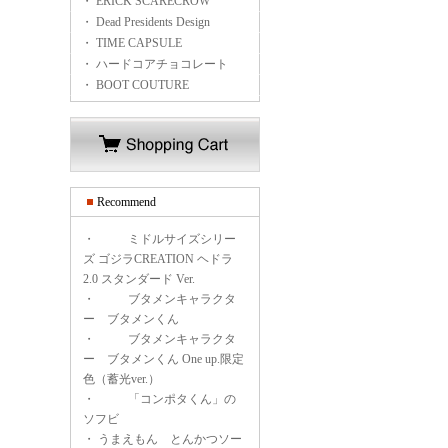
・ ERICK SCARECROW
・ Dead Presidents Design
・ TIME CAPSULE
・ ハードコアチョコレート
・ BOOT COUTURE
Recommend
・
ミドルサイズシリー
ズ ゴジラCREATION ヘドラ
2.0 スタンダード Ver.
・
ブタメンキャラクタ
ー ブタメンくん
・
ブタメンキャラクタ
ー ブタメンくん One up.限定
色（蓄光ver.）
・
「コンポタくん」の
ソフビ
・
うまえもん とんかつソー