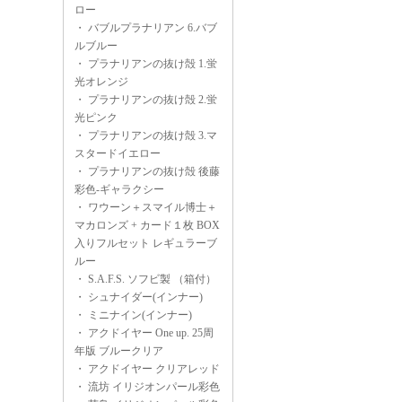
ロー
・
バブルプラナリアン 6.バブ
ルブルー
・
プラナリアンの抜け殻 1.蛍
光オレンジ
・
プラナリアンの抜け殻 2.蛍
光ピンク
・
プラナリアンの抜け殻 3.マ
スタードイエロー
・
プラナリアンの抜け殻 後藤
彩色-ギャラクシー
・
ワウーン＋スマイル博士＋
マカロンズ + カード１枚 BOX
入りフルセット レギュラーブ
ルー
・
S.A.F.S. ソフビ製 （箱付）
・
シュナイダー(インナー)
・
ミニナイン(インナー)
・
アクドイヤー One up. 25周
年版 ブルークリア
・
アクドイヤー クリアレッド
・
流坊 イリジオンパール彩色