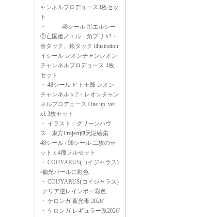
ャンネルプロデュース3枚セッ
ト
・
48シール ①エルシー
②亡国姫ノエル 角プリ x2・
金タック、銀タック illustration:
イシール レオンチャンレオン
チャンネルプロデュース 4枚
セット
・
48シール ヒトモ爺 レオン
チャンネル x 2 + レオンチャン
ネルプロデュース One up. ver.
x1 3枚セット
・
イラスト：グリーンハウ
ス 東方Project仰天貼絵集
48シール / 98シール 二枚のセ
ット x 4種フルセット
・
COIJYARUS(コイジャラス)
-偏光パールに彩色
・
COIJYARUS(コイジャラス)
-クリア逆レインボー彩色
・
ケロンガ 蓄光毒 2026'
・
ケロンガ レギュラー系2026'