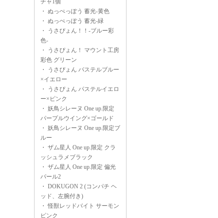
チャ1個
・
ぬっぺっぽう 蓄光-黄色
・
ぬっぺっぽう 蓄光-緑
・
うさぴょん！！-ブルー彩
色-
・
うさぴょん！ マウント工房
彩色 グリーン
・
うさぴょん パステルブルー
×イエロー
・
うさぴょん パステルイエロ
ー×ピンク
・
妖鳥シレーヌ One up.限定
パープルウイング×ゴールド
・
妖鳥シレーヌ One up.限定ブ
ルー
・
ザム星人 One up.限定 クラ
ッシュラメブラック
・
ザム星人 One up.限定 偏光
パール2
・
DOKUGON 2 (コンパチ ヘ
ッド、左腕付き)
・
怪獣レッドバイト サーモン
ピンク