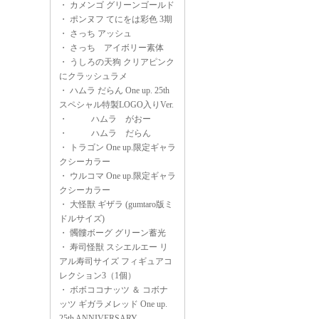
・
カメンゴ グリーンゴールド
・
ポンヌフ てにをは彩色 3期
・
さっち アッシュ
・
さっち アイボリー素体
・
うしろの天狗 クリアピンク
にクラッシュラメ
・
ハムラ だらん One up. 25th
スペシャル特製LOGO入りVer.
・
ハムラ がおー
・
ハムラ だらん
・
トラゴン One up.限定ギャラ
クシーカラー
・
ウルコマ One up.限定ギャラ
クシーカラー
・
大怪獣 ギザラ (gumtaro版ミ
ドルサイズ)
・
髑髏ボーグ グリーン蓄光
・
寿司怪獣 スシエルエー リ
アル寿司サイズ フィギュアコ
レクション3（1個）
・
ボボココナッツ ＆ コボナ
ッツ ギガラメレッド One up.
25th ANNIVERSARY