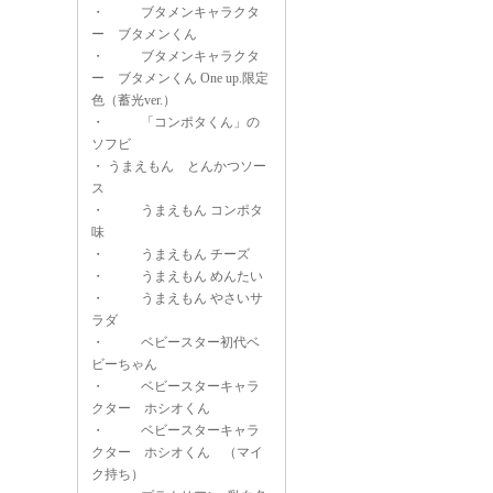
・
ブタメンキャラクタ
ー ブタメンくん
・
ブタメンキャラクタ
ー ブタメンくん One up.限定
色（蓄光ver.）
・
「コンポタくん」の
ソフビ
・
うまえもん とんかつソー
ス
・
うまえもん コンポタ
味
・
うまえもん チーズ
・
うまえもん めんたい
・
うまえもん やさいサ
ラダ
・
ベビースター初代ベ
ビーちゃん
・
ベビースターキャラ
クター ホシオくん
・
ベビースターキャラ
クター ホシオくん （マイ
ク持ち）