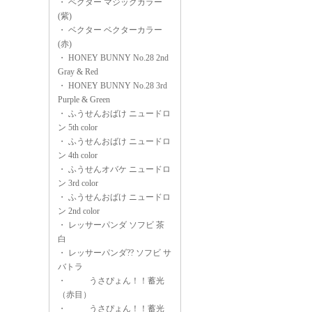
・
ベクター マジックカラー
(紫)
・
ベクター ベクターカラー
(赤)
・
HONEY BUNNY No.28 2nd
Gray & Red
・
HONEY BUNNY No.28 3rd
Purple & Green
・
ふうせんおばけ ニュードロ
ン 5th color
・
ふうせんおばけ ニュードロ
ン 4th color
・
ふうせんオバケ ニュードロ
ン 3rd color
・
ふうせんおばけ ニュードロ
ン 2nd color
・
レッサーパンダ ソフビ 茶
白
・
レッサーパンダ?? ソフビ サ
バトラ
・
うさぴょん！！蓄光
（赤目）
・
うさぴょん！！蓄光