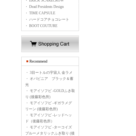
・ ERICK SCARECROW
・ Dead Presidents Design
・ TIME CAPSULE
・ ハードコアチョコレート
・ BOOT COUTURE
Recommend
・
3目ートルの宇宙人 金ラメ
・
オパビニア ブラック＆蓄
光
・
モアイソフビ -GOLDふき取
り (後藤彩色所)
・
モアイソフビ -ギガラメグ
リーン (後藤彩色所)
・
モアイソフビ -レッドヘッ
ド（後藤彩色所）
・
モアイソフビ -ターコイズ
ブルーメタリックふき取り (後