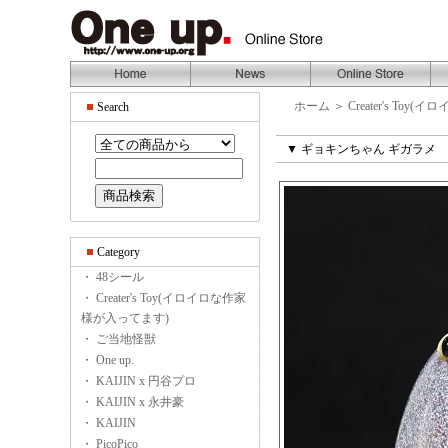
ホーム
＞
Creater's To
Search
▼ ギョキンちゃん ギガラメ
Category
・ 48シール
・ Creater's Toy(イロイロな作家
様が入ってます)
・ ご当地怪獣
・ One up.
・ KAIJIN x 円谷プロ
・ KAIJIN x 永井豪
・ KAIJIN
・ PicoPico