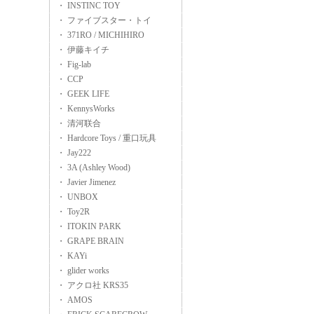
・ INSTINC TOY
・ ファイブスター・トイ
・ 371RO / MICHIHIRO
・ 伊藤キイチ
・ Fig-lab
・ CCP
・ GEEK LIFE
・ KennysWorks
・ 清河联合
・ Hardcore Toys / 重口玩具
・ Jay222
・ 3A (Ashley Wood)
・ Javier Jimenez
・ UNBOX
・ Toy2R
・ ITOKIN PARK
・ GRAPE BRAIN
・ KAYi
・ glider works
・ アクロ社 KRS35
・ AMOS