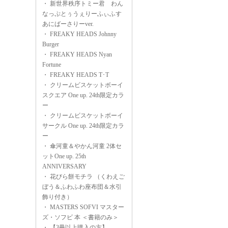
・
新世界秩序トミー君 わん
なっぷとぅうぇりーふぃふす
あにばーさりーver.
・
FREAKY HEADS Johnny
Burger
・
FREAKY HEADS Nyan
Fortune
・
FREAKY HEADS T･T
・
クリームビスケットボーイ
スクエア One up. 24th限定カラ
ー
・
クリームビスケットボーイ
サークル One up. 24th限定カラ
ー
・
傘河童＆やかん河童 2体セ
ットOne up. 25th
ANNIVERSARY
・
花びら餅モチラ （くわえご
ぼう＆ふわふわ座布団＆水引
飾り付き）
・
MASTERS SOFVI マスター
ズ・ソフビ 本 ＜書籍のみ＞
・
【3冊以上購入の方】