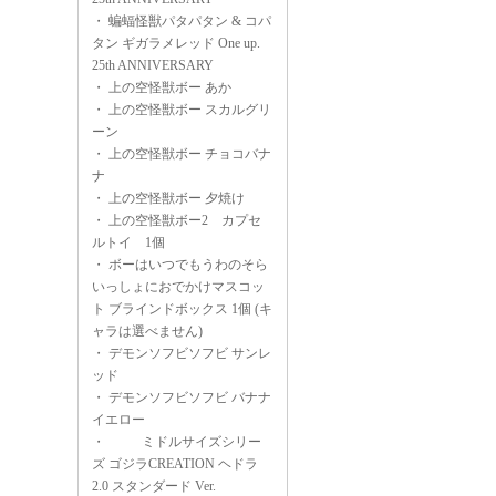
・
蝙蝠怪獣パタパタン & コパ
タン ギガラメレッド One up.
25th ANNIVERSARY
・
上の空怪獣ボー あか
・
上の空怪獣ボー スカルグリ
ーン
・
上の空怪獣ボー チョコバナ
ナ
・
上の空怪獣ボー 夕焼け
・
上の空怪獣ボー2 カプセ
ルトイ 1個
・
ボーはいつでもうわのそら
いっしょにおでかけマスコッ
ト ブラインドボックス 1個 (キ
ャラは選べません)
・
デモンソフビソフビ サンレ
ッド
・
デモンソフビソフビ バナナ
イエロー
・
ミドルサイズシリー
ズ ゴジラCREATION ヘドラ
2.0 スタンダード Ver.