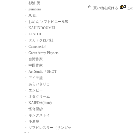
・ 杉浦 茂
買い物を続ける
こ
・ gumliens
・ JUKI
・ おめん ソフトビニール製
・ KAIJINDOUMEI
・ ZENITH
・ タカトクロバ社
・ Cementerio!
・ Green Army Playsets
・ 台湾作家
・ 中国作家
・ Art Studio「SHOT!」
・ アイモ堂
・ あらいきりこ
・ エンビー
・ オタクリーム
・ KAIEDA(dune)
・ 怪奇里紗
・ キングストイ
・ 小夏屋
・ ソフビレスラー（サンガッ