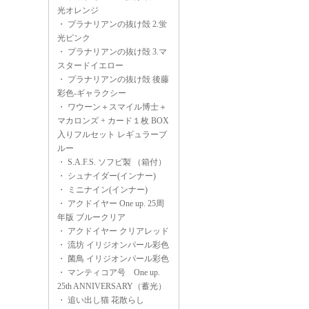
光オレンジ
・
プラナリアンの抜け殻 2.蛍
光ピンク
・
プラナリアンの抜け殻 3.マ
スタードイエロー
・
プラナリアンの抜け殻 後藤
彩色-ギャラクシー
・
ワウーン＋スマイル博士＋
マカロンズ + カード１枚 BOX
入りフルセット レギュラーブ
ルー
・
S.A.F.S. ソフビ製 （箱付）
・
シュナイダー(インナー)
・
ミニナイン(インナー)
・
アクドイヤー One up. 25周
年版 ブルークリア
・
アクドイヤー クリアレッド
・
流坊 イリジオンパール彩色
・
菌鳥 イリジオンパール彩色
・
マンティコア号 One up.
25th ANNIVERSARY（蓄光）
・
追い出し猫 花散らし