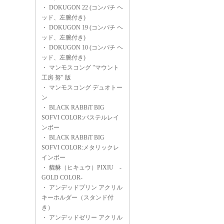
・
DOKUGON 22 (コンパチ ヘ
ッド、左腕付き)
・
DOKUGON 19 (コンパチ ヘ
ッド、左腕付き)
・
DOKUGON 10 (コンパチ ヘ
ッド、左腕付き)
・
マンモスコング "マウント
工房 努" 版
・
マンモスコング デュオトー
ン
・
BLACK RABBiT BIG
SOFVI COLOR:パステルレイ
ンボー
・
BLACK RABBiT BIG
SOFVI COLOR:メタリックレ
インボー
・
貔貅（ヒキュウ）PIXIU -
GOLD COLOR-
・
アンデッドプリン アクリル
キーホルダー（スタンド付
き）
・
アンデッドゼリー アクリル