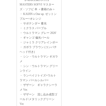
MASTERS SOFVI マスター
ズ・ソフビ 本 ＜書籍のみ＞
・
KAIJIN x One up. ゼットン
ブルー×オレンジ
・
サボテンダー 蓄光
・
ミクラス パープル
・
ウルトラマン グレー 2026'
・
ギャンゴ 偏光パール
・
ジャミラ クリアレインボー
・
ガボラ ブラウン (コンパチ
ヘッド付き)
・
シン・ウルトラマン ギガラ
メ
・
シン・ウルトラマン グリー
ンライン
・
ランペイジトイズ×ウルト
ラマン パールシルバー
・
ザザーン ギャラクシーラ
メ Ver.
・
ザザーン 流し込み成型ゴ
ールド/メタリックグリーン
Ver.