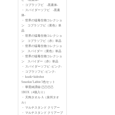
・
コブラソフビ -黒素体-
・
スパイダーソフビ -黒素
体-
・
世界の猛毒生物コレクショ
ン コブラソフビ（黄色）単
品
・
世界の猛毒生物コレクショ
ン コブラソフビ（赤）単品
・
世界の猛毒生物コレクショ
ン スパイダー（黄色）単品
・
世界の猛毒生物コレクショ
ン スパイダー（赤）単品
・
スパイダーソフビ -ピンク-
・
コブラソフビ -ピンク-
・
kozik×kidrobot
Smorkin’Labbit 5色セット
・
華胥綺譚録 已己巳己
1BOX（4個入り）
・
天狗タオル A（泉州タオ
ル）
・
マルチスタンド クリアー
・
マルチスタンド クリアーブ