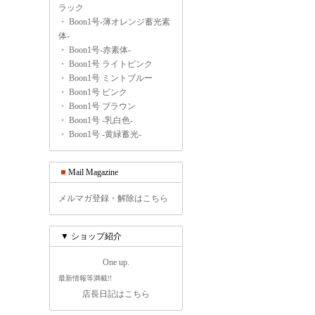
ラック
・
Boon1号-薄オレンジ蓄光素
体-
・
Boon1号-赤素体-
・
Boon1号 ライトピンク
・
Boon1号 ミントブルー
・
Boon1号 ピンク
・
Boon1号 ブラウン
・
Boon1号 -乳白色-
・
Boon1号 -黄緑蓄光-
Mail Magazine
メルマガ登録・解除はこちら
▼ ショップ紹介
One up.
最新情報等満載!!
店長日記はこちら