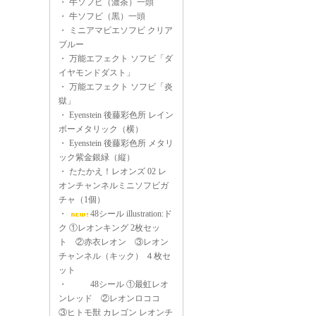
・
牛ソフビ（濃茶）一頭
・
牛ソフビ（黒）一頭
・
ミニアマビエソフビ クリア
ブルー
・
万能エフェクト ソフビ「ダ
イヤモンドダスト」
・
万能エフェクト ソフビ「炎
獄」
・
Eyenstein 後藤彩色所 レイン
ボーメタリック（横）
・
Eyenstein 後藤彩色所 メタリ
ック紫金銀緑（縦）
・
たたかえ！レオンズ 02 レ
オンチャンネルミニソフビガ
チャ（1個）
・
48シール illustration:ド
ク ①レオンキング 2枚セッ
ト ②赤衣レオン ③レオン
チャンネル（キック） ４枚セ
ット
・
48シール ①最虹レオ
ンレッド ②レオンロココ
③ヒトモ獣 カレゴン レオンチ