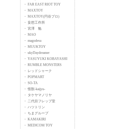
・ FAR EAST RIOT TOY
・ MAXTOY
・ MAXTOY(円谷プロ)
・ 妄想工作所
・ 宮澤 勉
・ MAO
・ magodesu
・ MUUKTOY
・ ukyDaydreamer
・ YASUYUKI KOBAYASHI
・ RUMBLE MONSTERS
・ レッドシャーク
・ POPMART
・ SO-TA
・ 怪獣-kaijyu-
・ タケヤマノリヤ
・ 二代目フレップ堂
・ ハツトリン
・ ちまグループ
・ KAMAKIRI
・ MEDICOM TOY