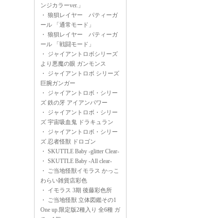
ンジカラーver.」
・
狼狽レイヤー パティーガ
ール 「通常モード」
・
狼狽レイヤー パティーガ
ール 「戦闘モード」
・
ジャイアントロボシリーズ
より悪魔の眼 ガンモンス
・
ジャイアントロボ シリーズ
巨腕ガンガー
・
ジャイアントロボ・シリー
ズ 鉄の牙 アイアンパワー
・
ジャイアントロボ・シリー
ズ 宇宙吸血鬼 ドラキュラン
・
ジャイアントロボ・シリー
ズ 忍者怪獣 ドロゴン
・
SKUTTLE Baby -glitter Clear-
・
SKUTTLE Baby -All clear-
・
ご当地怪獣イモラス かっこ
わらい雑貨店彩色
・
イモラス 3期 後藤彩色所
・
ご当地怪獣 立体図鑑その1
One up.限定版2種入り 全6種 ガ