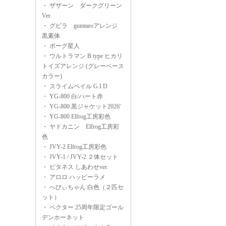
・
ザザーン ダークグリーン
Ver.
・
グビラ gumtaroアレンジ
黒素体
・
ボーグ星人
・
ウルトラマン B type ヒカリ
トイズアレンジ (グレーベース
カラー)
・
スライムペイル G.I.D
・
YG-800 白/ハート赤
・
YG-800 黒ジャケット2026'
・
YG-800 Elfrog工房彩色
・
ヤドカニン Elfrog工房彩
色
・
JVY-2 Elfrog工房彩色
・
JVY-1 / JVY-2 ２体セット
・
ビタネス しあわせver.
・
アロロ ハッピーラメ
・
へびぃちゃん 白色（２匹セ
ット）
・
ベクター 25周年限定ゴール
デンホーネット