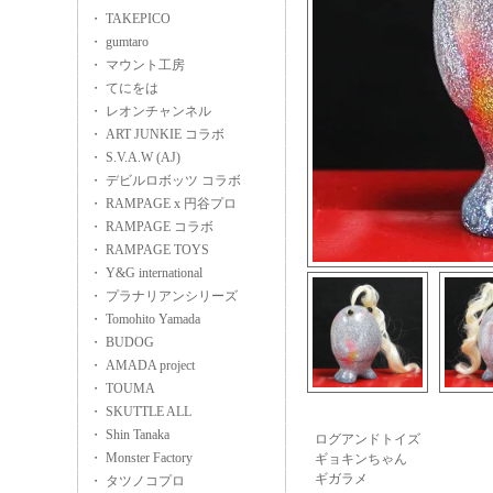
・ TAKEPICO
・ gumtaro
・ マウント工房
・ てにをは
・ レオンチャンネル
・ ART JUNKIE コラボ
・ S.V.A.W (AJ)
・ デビルロボッツ コラボ
・ RAMPAGE x 円谷プロ
・ RAMPAGE コラボ
・ RAMPAGE TOYS
・ Y&G international
・ プラナリアンシリーズ
・ Tomohito Yamada
・ BUDOG
・ AMADA project
・ TOUMA
・ SKUTTLE ALL
・ Shin Tanaka
ログアンドトイズ
・ Monster Factory
ギョキンちゃん
ギガラメ
・ タツノコプロ