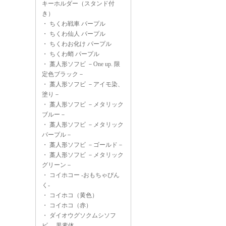
キーホルダー（スタンド付
き）
・
ちくわ戦車 パープル
・
ちくわ仙人 パープル
・
ちくわお化け パープル
・
ちくわ蛸 パープル
・
藁人形ソフビ －One up. 限
定色ブラック－
・
藁人形ソフビ －アイモ染、
塗り－
・
藁人形ソフビ －メタリック
ブルー－
・
藁人形ソフビ －メタリック
パープル－
・
藁人形ソフビ －ゴールド－
・
藁人形ソフビ －メタリック
グリーン－
・
コイホコー -おもちゃぴん
く-
・
コイホコ（黄色）
・
コイホコ（赤）
・
ダイオウグソクムシソフ
ビ -黒素体-