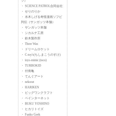
ツ）
・ SCIENCE PATROL合同会社
・ せりのりか
・ 水木しげる奇怪漫画ソフビ
列伝（サンガッツ本舗）
・ サンガッツ本舗
・ シカルナ工房
・ 鈴木製作所
・ Three Wax
・ ドリームロケット
・ C-toy's(ちしまこうのすけ)
・ toys-mimic (toco)
・ TURBOKID
・ 付喪亀
・ てんぐアート
・ nekorat
・ HARIKEN
・ ビッグワンクラフト
・ ペインターネット
・ BUKU YOSHINO
・ ヒカリトイズ
・ Funky Geek