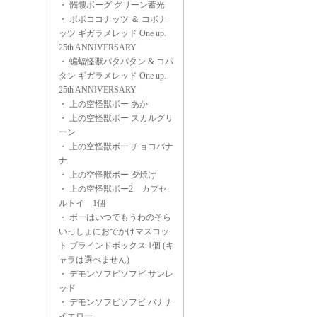
・
髑髏ボーグ グリーン蓄光
・
ボボココナッツ ＆ コボナ
ッツ ギガラメレッド One up.
25th ANNIVERSARY
・
蝙蝠怪獣パタパタン & コパ
タン ギガラメレッド One up.
25th ANNIVERSARY
・
上の空怪獣ボー あか
・
上の空怪獣ボー スカルグリ
ーン
・
上の空怪獣ボー チョコバナ
ナ
・
上の空怪獣ボー 夕焼け
・
上の空怪獣ボー2 カプセ
ルトイ 1個
・
ボーはいつでもうわのそら
いっしょにおでかけマスコッ
ト ブラインドボックス 1個 (キ
ャラは選べません)
・
デモンソフビソフビ サンレ
ッド
・
デモンソフビソフビ バナナ
イエロー