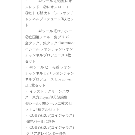
・
48シール ①最虹レオ
ンレッド ②レオンロココ
③ヒトモ獣 カレゴン レオンチ
ャンネルプロデュース3枚セッ
ト
・
48シール ①エルシー
②亡国姫ノエル 角プリ x2・
金タック、銀タック illustration:
イシール レオンチャンレオン
チャンネルプロデュース 4枚
セット
・
48シール ヒトモ爺 レオン
チャンネル x 2 + レオンチャン
ネルプロデュース One up. ver.
x1 3枚セット
・
イラスト：グリーンハウ
ス 東方Project仰天貼絵集
48シール / 98シール 二枚のセ
ット x 4種フルセット
・
COIJYARUS(コイジャラス)
-偏光パールに彩色
・
COIJYARUS(コイジャラス)
-クリア逆レインボー彩色