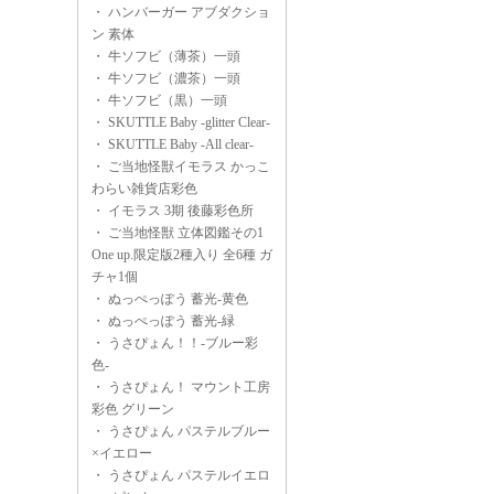
・
ハンバーガー アブダクショ
ン 素体
・
牛ソフビ（薄茶）一頭
・
牛ソフビ（濃茶）一頭
・
牛ソフビ（黒）一頭
・
SKUTTLE Baby -glitter Clear-
・
SKUTTLE Baby -All clear-
・
ご当地怪獣イモラス かっこ
わらい雑貨店彩色
・
イモラス 3期 後藤彩色所
・
ご当地怪獣 立体図鑑その1
One up.限定版2種入り 全6種 ガ
チャ1個
・
ぬっぺっぽう 蓄光-黄色
・
ぬっぺっぽう 蓄光-緑
・
うさぴょん！！-ブルー彩
色-
・
うさぴょん！ マウント工房
彩色 グリーン
・
うさぴょん パステルブルー
×イエロー
・
うさぴょん パステルイエロ