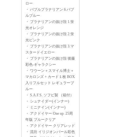
ロー
・
バブルプラナリアン 6.バブ
ルブルー
・
プラナリアンの抜け殻 1.蛍
光オレンジ
・
プラナリアンの抜け殻 2.蛍
光ピンク
・
プラナリアンの抜け殻 3.マ
スタードイエロー
・
プラナリアンの抜け殻 後藤
彩色-ギャラクシー
・
ワウーン＋スマイル博士＋
マカロンズ + カード１枚 BOX
入りフルセット レギュラーブ
ルー
・
S.A.F.S. ソフビ製 （箱付）
・
シュナイダー(インナー)
・
ミニナイン(インナー)
・
アクドイヤー One up. 25周
年版 ブルークリア
・
アクドイヤー クリアレッド
・
流坊 イリジオンパール彩色