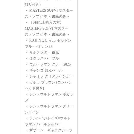
飾り付き）
・
MASTERS SOFVI マスター
ズ・ソフビ 本 ＜書籍のみ＞
・
【3冊以上購入の方】
MASTERS SOFVI マスター
ズ・ソフビ 本 ＜書籍のみ＞
・
KAIJIN x One up. ゼットン
ブルー×オレンジ
・
サボテンダー 蓄光
・
ミクラス パープル
・
ウルトラマン グレー 2026'
・
ギャンゴ 偏光パール
・
ジャミラ クリアレインボー
・
ガボラ ブラウン (コンパチ
ヘッド付き)
・
シン・ウルトラマン ギガラ
メ
・
シン・ウルトラマン グリー
ンライン
・
ランペイジトイズ×ウルト
ラマン パールシルバー
・
ザザーン ギャラクシーラ