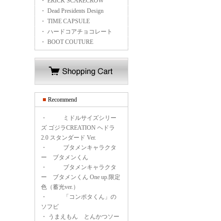
・ ERICK SCARECROW
・ Dead Presidents Design
・ TIME CAPSULE
・ ハードコアチョコレート
・ BOOT COUTURE
Recommend
・
ミドルサイズシリー
ズ ゴジラCREATION ヘドラ
2.0 スタンダード Ver.
・
ブタメンキャラクタ
ー ブタメンくん
・
ブタメンキャラクタ
ー ブタメンくん One up.限定
色（蓄光ver.）
・
「コンポタくん」の
ソフビ
・
うまえもん とんかつソー