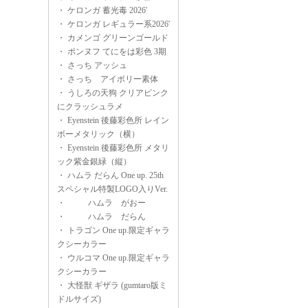
・
ケロンガ 蓄光毒 2026'
・
ケロンガ レギュラー系2026'
・
カメンゴ グリーンゴールド
・
ポンヌフ てにをは彩色 3期
・
さっち アッシュ
・
さっち アイボリー素体
・
うしろの天狗 クリアピンク
にクラッシュラメ
・
Eyenstein 後藤彩色所 レイン
ボーメタリック（横）
・
Eyenstein 後藤彩色所 メタリ
ック紫金銀緑（縦）
・
ハムラ だらん One up. 25th
スペシャル特製LOGO入りVer.
・
ハムラ がおー
・
ハムラ だらん
・
トラゴン One up.限定ギャラ
クシーカラー
・
ウルコマ One up.限定ギャラ
クシーカラー
・
大怪獣 ギザラ (gumtaro版ミ
ドルサイズ)