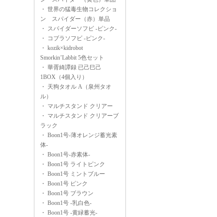
・
世界の猛毒生物コレクショ
ン スパイダー（赤）単品
・
スパイダーソフビ -ピンク-
・
コブラソフビ -ピンク-
・
kozik×kidrobot
Smorkin’Labbit 5色セット
・
華胥綺譚録 已己巳己
1BOX（4個入り）
・
天狗タオル A（泉州タオ
ル）
・
マルチスタンド クリアー
・
マルチスタンド クリアーブ
ラック
・
Boon1号-薄オレンジ蓄光素
体-
・
Boon1号-赤素体-
・
Boon1号 ライトピンク
・
Boon1号 ミントブルー
・
Boon1号 ピンク
・
Boon1号 ブラウン
・
Boon1号 -乳白色-
・
Boon1号 -黄緑蓄光-