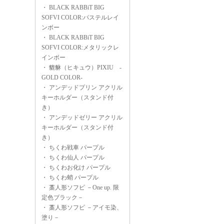
・
BLACK RABBiT BIG
SOFVI COLOR:パステルレイ
ンボー
・
BLACK RABBiT BIG
SOFVI COLOR:メタリックレ
インボー
・
貔貅（ヒキュウ）PIXIU -
GOLD COLOR-
・
アンデッドプリン アクリル
キーホルダー（スタンド付
き）
・
アンデッドゼリー アクリル
キーホルダー（スタンド付
き）
・
ちくわ戦車 パープル
・
ちくわ仙人 パープル
・
ちくわお化け パープル
・
ちくわ蛸 パープル
・
藁人形ソフビ －One up. 限
定色ブラック－
・
藁人形ソフビ －アイモ染、
塗り－