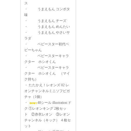
ス
・
うまえもん コンポタ
味
・
うまえもん チーズ
・
うまえもん めんたい
・
うまえもん やさいサ
ラダ
・
ベビースター初代ベ
ビーちゃん
・
ベビースターキャラ
クター ホシオくん
・
ベビースターキャラ
クター ホシオくん （マイ
ク持ち）
・
たたかえ！レオンズ 02 レ
オンチャンネルミニソフビガ
チャ（1個）
・
48シール illustration:ド
ク ①レオンキング 2枚セッ
ト ②赤衣レオン ③レオン
チャンネル（キック） ４枚セ
ット