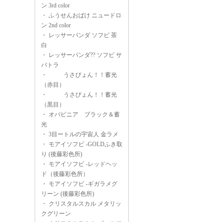
ン 3rd color
・
ふうせんおばけ ニュードロ
ン 2nd color
・
レッサーパンダ ソフビ 茶
白
・
レッサーパンダ?? ソフビ サ
バトラ
・
うさぴょん！！蓄光
（赤目）
・
うさぴょん！！蓄光
（黒目）
・
オパビニア ブラック＆蓄
光
・
3目ートルの宇宙人 金ラメ
・
モアイソフビ -GOLDふき取
り (後藤彩色所)
・
モアイソフビ -レッドヘッ
ド（後藤彩色所）
・
モアイソフビ -ギガラメグ
リーン (後藤彩色所)
・
クリスタルスカル メタリッ
クグリーン