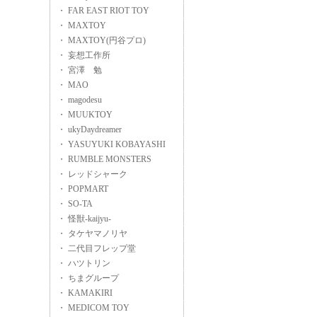
・ FAR EAST RIOT TOY
・ MAXTOY
・ MAXTOY(円谷プロ)
・ 妄想工作所
・ 宮澤 勉
・ MAO
・ magodesu
・ MUUKTOY
・ ukyDaydreamer
・ YASUYUKI KOBAYASHI
・ RUMBLE MONSTERS
・ レッドシャーク
・ POPMART
・ SO-TA
・ 怪獣-kaijyu-
・ タケヤマノリヤ
・ 二代目フレップ堂
・ ハツトリン
・ ちまグループ
・ KAMAKIRI
・ MEDICOM TOY