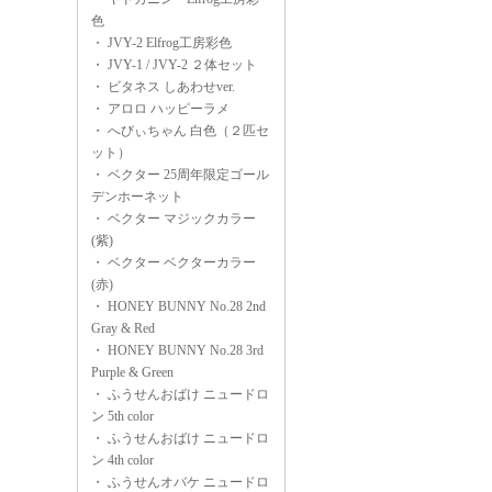
色
・
JVY-2 Elfrog工房彩色
・
JVY-1 / JVY-2 ２体セット
・
ビタネス しあわせver.
・
アロロ ハッピーラメ
・
へびぃちゃん 白色（２匹セ
ット）
・
ベクター 25周年限定ゴール
デンホーネット
・
ベクター マジックカラー
(紫)
・
ベクター ベクターカラー
(赤)
・
HONEY BUNNY No.28 2nd
Gray & Red
・
HONEY BUNNY No.28 3rd
Purple & Green
・
ふうせんおばけ ニュードロ
ン 5th color
・
ふうせんおばけ ニュードロ
ン 4th color
・
ふうせんオバケ ニュードロ