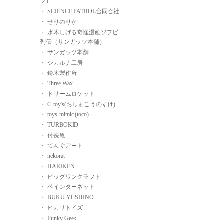
ツ）
・ SCIENCE PATROL合同会社
・ せりのりか
・ 水木しげる奇怪漫画ソフビ
列伝（サンガッツ本舗）
・ サンガッツ本舗
・ シカルナ工房
・ 鈴木製作所
・ Three Wax
・ ドリームロケット
・ C-toy's(ちしまこうのすけ)
・ toys-mimic (toco)
・ TURBOKID
・ 付喪亀
・ てんぐアート
・ nekorat
・ HARIKEN
・ ビッグワンクラフト
・ ペインターネット
・ BUKU YOSHINO
・ ヒカリトイズ
・ Funky Geek