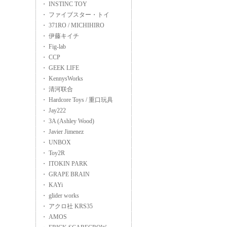
・ INSTINC TOY
・ ファイブスター・トイ
・ 371RO / MICHIHIRO
・ 伊藤キイチ
・ Fig-lab
・ CCP
・ GEEK LIFE
・ KennysWorks
・ 清河联合
・ Hardcore Toys / 重口玩具
・ Jay222
・ 3A (Ashley Wood)
・ Javier Jimenez
・ UNBOX
・ Toy2R
・ ITOKIN PARK
・ GRAPE BRAIN
・ KAYi
・ glider works
・ アクロ社 KRS35
・ AMOS