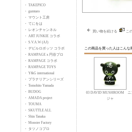
・ TAKEPICO
・ gumtaro
・ マウント工房
・ てにをは
・ レオンチャンネル
買い物を続ける
こ
・ ART JUNKIE コラボ
・ S.V.A.W (AJ)
・ デビルロボッツ コラボ
この商品を買った人はこんな
・ RAMPAGE x 円谷プロ
・ RAMPAGE コラボ
・ RAMPAGE TOYS
・ Y&G international
・ プラナリアンシリーズ
・ Tomohito Yamada
・ BUDOG
03 DAVID MUSHROOM 
・ AMADA project
ジャ
・ TOUMA
・ SKUTTLE ALL
・ Shin Tanaka
・ Monster Factory
・ タツノコプロ