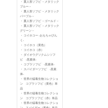
・
藁人形ソフビ －メタリック
ブルー－
・
藁人形ソフビ －メタリック
パープル－
・
藁人形ソフビ －ゴールド－
・
藁人形ソフビ －メタリック
グリーン－
・
コイホコー -おもちゃぴん
く-
・
コイホコ（黄色）
・
コイホコ（赤）
・
ダイオウグソクムシソフ
ビ -黒素体-
・
コブラソフビ -黒素体-
・
スパイダーソフビ -黒素
体-
・
世界の猛毒生物コレクショ
ン コブラソフビ（黄色）単
品
・
世界の猛毒生物コレクショ
ン コブラソフビ（赤）単品
・
世界の猛毒生物コレクショ
ン スパイダー（黄色）単品