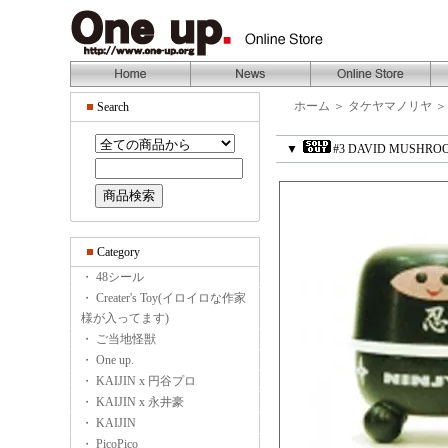
ホーム
＞
タケヤマノリヤ
Search
▼
#3 DAVID MUS
Category
・ 48シール
・ Creater's Toy(イロイロな作家
様が入ってます)
・ ご当地怪獣
・ One up.
・ KAIJIN x 円谷プロ
・ KAIJIN x 永井豪
・ KAIJIN
・ PicoPico