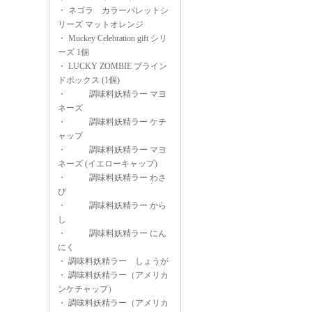
・
ネゴラ カラーパレットシ
リーズ マットオレンジ
・
Muckey Celebration gift シリ
ーズ 1個
・
LUCKY ZOMBIE ブライン
ドボックス (1個)
・
調味料妖精ラー マヨ
ネーズ
・
調味料妖精ラー ケチ
ャップ
・
調味料妖精ラー マヨ
ネーズ (イエローキャップ)
・
調味料妖精ラー わさ
び
・
調味料妖精ラー から
し
・
調味料妖精ラー にん
にく
・
調味料妖精ラー しょうが
・
調味料妖精ラー（アメリカ
ンケチャップ）
・
調味料妖精ラー（アメリカ