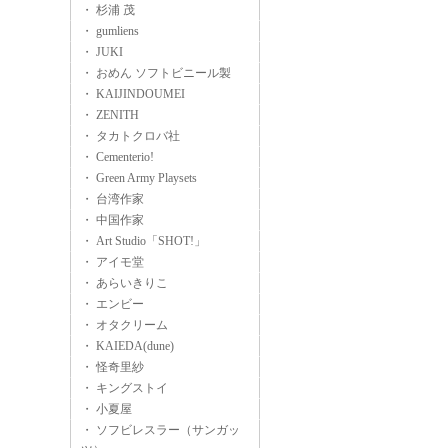
・ 杉浦 茂
・ gumliens
・ JUKI
・ おめん ソフトビニール製
・ KAIJINDOUMEI
・ ZENITH
・ タカトクロバ社
・ Cementerio!
・ Green Army Playsets
・ 台湾作家
・ 中国作家
・ Art Studio「SHOT!」
・ アイモ堂
・ あらいきりこ
・ エンビー
・ オタクリーム
・ KAIEDA(dune)
・ 怪奇里紗
・ キングストイ
・ 小夏屋
・ ソフビレスラー（サンガッ