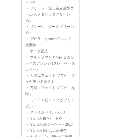
メ Ver.
・
ザザーン 流し込み成型ゴ
ールド/メタリックグリーン
Ver.
・
ザザーン ダークグリーン
Ver.
・
グビラ gumtaroアレンジ
黒素体
・
ボーグ星人
・
ウルトラマン B type ヒカリ
トイズアレンジ (グレーベース
カラー)
・
万能エフェクト ソフビ「ダ
イヤモンドダスト」
・
万能エフェクト ソフビ「炎
獄」
・
ミニアマビエソフビ クリア
ブルー
・
スライムペイル G.I.D
・
YG-800 白/ハート赤
・
YG-800 黒ジャケット2026'
・
YG-800 Elfrog工房彩色
・
ヤドカニン Elfrog工房彩