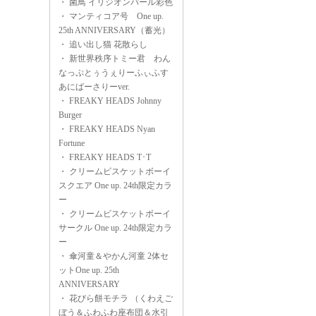
・
菌鳥 イリジオンパール彩色
・
マンティコア号 One up.
25th ANNIVERSARY（蓄光）
・
追い出し猫 花散らし
・
新世界秩序トミー君 わん
なっぷとぅうぇりーふぃふす
あにばーさりーver.
・
FREAKY HEADS Johnny
Burger
・
FREAKY HEADS Nyan
Fortune
・
FREAKY HEADS T･T
・
クリームビスケットボーイ
スクエア One up. 24th限定カラ
ー
・
クリームビスケットボーイ
サークル One up. 24th限定カラ
ー
・
傘河童＆やかん河童 2体セ
ットOne up. 25th
ANNIVERSARY
・
花びら餅モチラ （くわえご
ぼう＆ふわふわ座布団＆水引