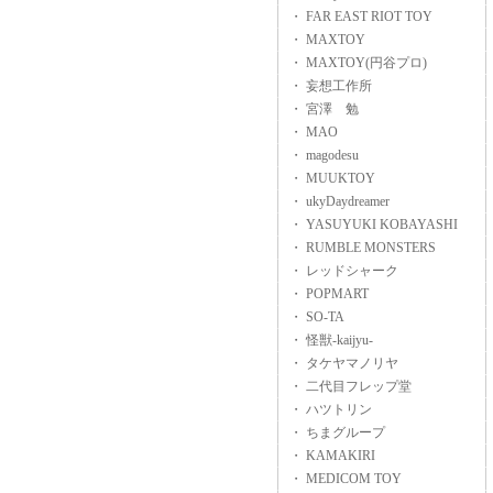
・ FAR EAST RIOT TOY
・ MAXTOY
・ MAXTOY(円谷プロ)
・ 妄想工作所
・ 宮澤 勉
・ MAO
・ magodesu
・ MUUKTOY
・ ukyDaydreamer
・ YASUYUKI KOBAYASHI
・ RUMBLE MONSTERS
・ レッドシャーク
・ POPMART
・ SO-TA
・ 怪獣-kaijyu-
・ タケヤマノリヤ
・ 二代目フレップ堂
・ ハツトリン
・ ちまグループ
・ KAMAKIRI
・ MEDICOM TOY