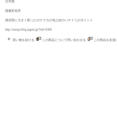
日本製
後藤彩色所
後頭部に大きく彫ったのナスカの地上絵のハチドリがポイント
http://oneup-blog.jugem.jp/?eid=6366
買い物を続ける
この商品について問い合わせる
この商品を友達