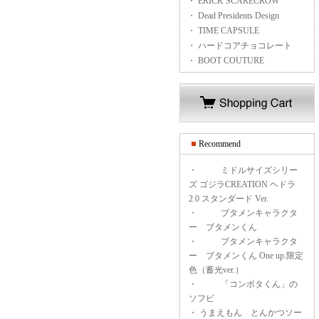
・ ERICK SCARECROW
・ Dead Presidents Design
・ TIME CAPSULE
・ ハードコアチョコレート
・ BOOT COUTURE
Recommend
・
ミドルサイズシリー
ズ ゴジラCREATION ヘドラ
2.0 スタンダード Ver.
・
ブタメンキャラクタ
ー ブタメンくん
・
ブタメンキャラクタ
ー ブタメンくん One up.限定
色（蓄光ver.）
・
「コンポタくん」の
ソフビ
・
うまえもん とんかつソー