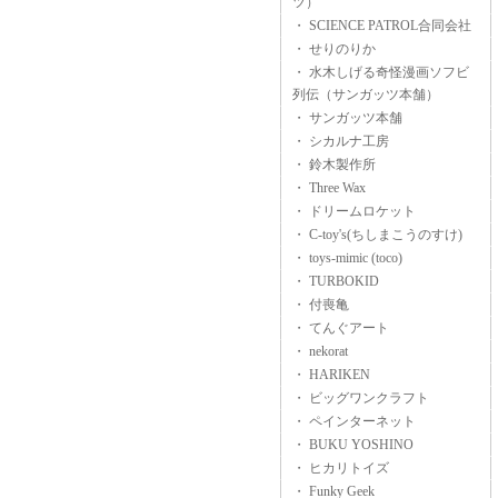
ツ）
・ SCIENCE PATROL合同会社
・ せりのりか
・ 水木しげる奇怪漫画ソフビ
列伝（サンガッツ本舗）
・ サンガッツ本舗
・ シカルナ工房
・ 鈴木製作所
・ Three Wax
・ ドリームロケット
・ C-toy's(ちしまこうのすけ)
・ toys-mimic (toco)
・ TURBOKID
・ 付喪亀
・ てんぐアート
・ nekorat
・ HARIKEN
・ ビッグワンクラフト
・ ペインターネット
・ BUKU YOSHINO
・ ヒカリトイズ
・ Funky Geek