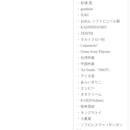
・ 杉浦 茂
・ gumliens
・ JUKI
・ おめん ソフトビニール製
・ KAIJINDOUMEI
・ ZENITH
・ タカトクロバ社
・ Cementerio!
・ Green Army Playsets
・ 台湾作家
・ 中国作家
・ Art Studio「SHOT!」
・ アイモ堂
・ あらいきりこ
・ エンビー
・ オタクリーム
・ KAIEDA(dune)
・ 怪奇里紗
・ キングストイ
・ 小夏屋
・ ソフビレスラー（サンガッ