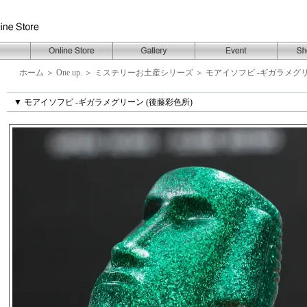
ホーム
＞
One up.
＞
ミステリーお土産シリーズ
＞
モアイソフビ -ギガラメグリ
▼ モアイソフビ -ギガラメグリーン (後藤彩色所)