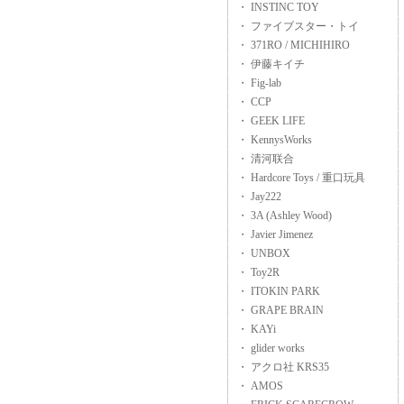
・ INSTINC TOY
・ ファイブスター・トイ
・ 371RO / MICHIHIRO
・ 伊藤キイチ
・ Fig-lab
・ CCP
・ GEEK LIFE
・ KennysWorks
・ 清河联合
・ Hardcore Toys / 重口玩具
・ Jay222
・ 3A (Ashley Wood)
・ Javier Jimenez
・ UNBOX
・ Toy2R
・ ITOKIN PARK
・ GRAPE BRAIN
・ KAYi
・ glider works
・ アクロ社 KRS35
・ AMOS