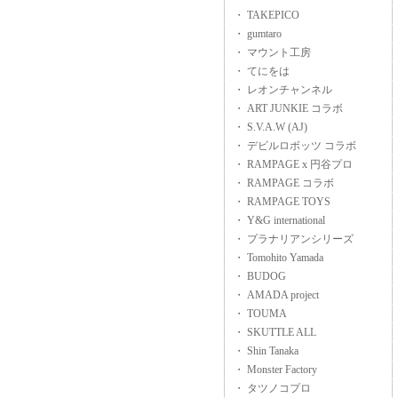
・ TAKEPICO
・ gumtaro
・ マウント工房
・ てにをは
・ レオンチャンネル
・ ART JUNKIE コラボ
・ S.V.A.W (AJ)
・ デビルロボッツ コラボ
・ RAMPAGE x 円谷プロ
・ RAMPAGE コラボ
・ RAMPAGE TOYS
・ Y&G international
・ プラナリアンシリーズ
・ Tomohito Yamada
・ BUDOG
・ AMADA project
・ TOUMA
・ SKUTTLE ALL
・ Shin Tanaka
・ Monster Factory
・ タツノコプロ