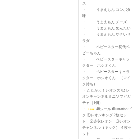
ス
・
うまえもん コンポタ
味
・
うまえもん チーズ
・
うまえもん めんたい
・
うまえもん やさいサ
ラダ
・
ベビースター初代ベ
ビーちゃん
・
ベビースターキャラ
クター ホシオくん
・
ベビースターキャラ
クター ホシオくん （マイ
ク持ち）
・
たたかえ！レオンズ 02 レ
オンチャンネルミニソフビガ
チャ（1個）
・
48シール illustration:ド
ク ①レオンキング 2枚セッ
ト ②赤衣レオン ③レオン
チャンネル（キック） ４枚セ
ット