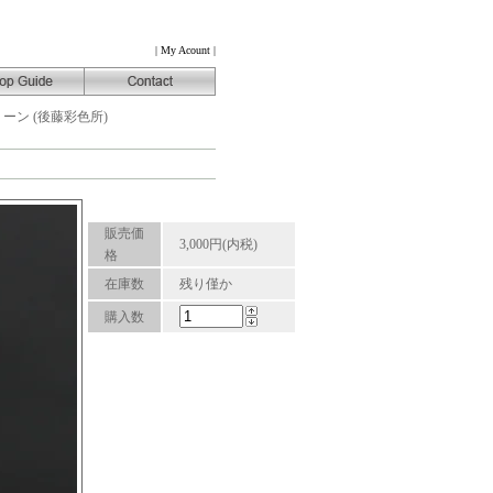
|
My Acount
|
ーン (後藤彩色所)
販売価
3,000円(内税)
格
在庫数
残り僅か
購入数