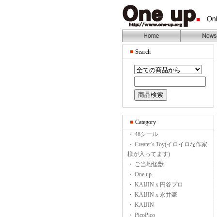
Search
Category
・ 48シール
・ Creater's Toy(イロイロな作家
様が入ってます)
・ ご当地怪獣
・ One up.
・ KAIJIN x 円谷プロ
・ KAIJIN x 永井豪
・ KAIJIN
・ PicoPico