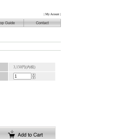
|
My Acount
|
3,150円(内税)