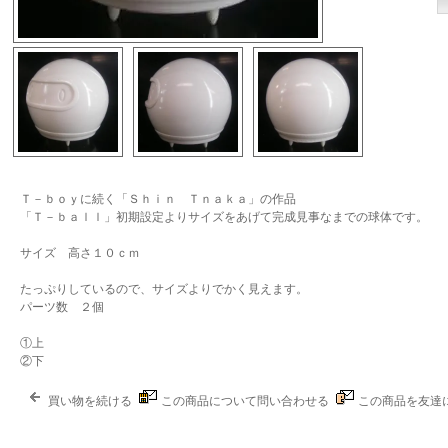
Ｔ－ｂｏｙに続く「Ｓｈｉｎ Ｔｎａｋａ」の作品
「Ｔ－ｂａｌｌ」初期設定よりサイズをあげて完成見事なまでの球体です。
サイズ 高さ１０ｃｍ
たっぷりしているので、サイズよりでかく見えます。
パーツ数 ２個
①上
②下
買い物を続ける
この商品について問い合わせる
この商品を友達