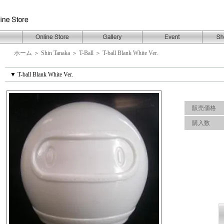
ホーム
＞
Shin Tanaka
＞
T-Ball
＞
T-ball Blank White Ver.
▼ T-ball Blank White Ver.
販売価格
購入数