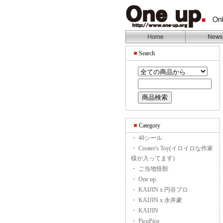
Search
Category
・ 48シール
・ Creater's Toy(イロイロな作家
様が入ってます)
・ ご当地怪獣
・ One up.
・ KAIJIN x 円谷プロ
・ KAIJIN x 永井豪
・ KAIJIN
・ PicoPico