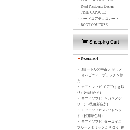
・ ERICK SCARECROW
・ Dead Presidents Design
・ TIME CAPSULE
・ ハードコアチョコレート
・ BOOT COUTURE
Recommend
・
3目ートルの宇宙人 金ラメ
・
オパビニア ブラック＆蓄
光
・
モアイソフビ -GOLDふき取
り (後藤彩色所)
・
モアイソフビ -ギガラメグ
リーン (後藤彩色所)
・
モアイソフビ -レッドヘッ
ド（後藤彩色所）
・
モアイソフビ -ターコイズ
ブルーメタリックふき取り (後