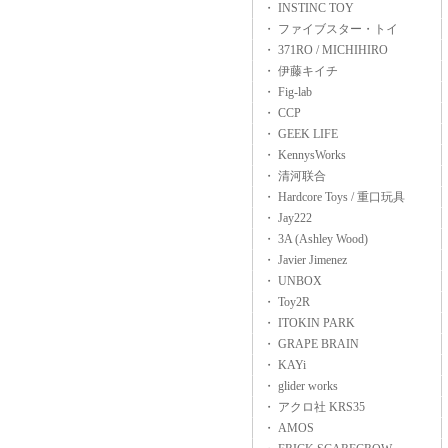
・ INSTINC TOY
・ ファイブスター・トイ
・ 371RO / MICHIHIRO
・ 伊藤キイチ
・ Fig-lab
・ CCP
・ GEEK LIFE
・ KennysWorks
・ 清河联合
・ Hardcore Toys / 重口玩具
・ Jay222
・ 3A (Ashley Wood)
・ Javier Jimenez
・ UNBOX
・ Toy2R
・ ITOKIN PARK
・ GRAPE BRAIN
・ KAYi
・ glider works
・ アクロ社 KRS35
・ AMOS