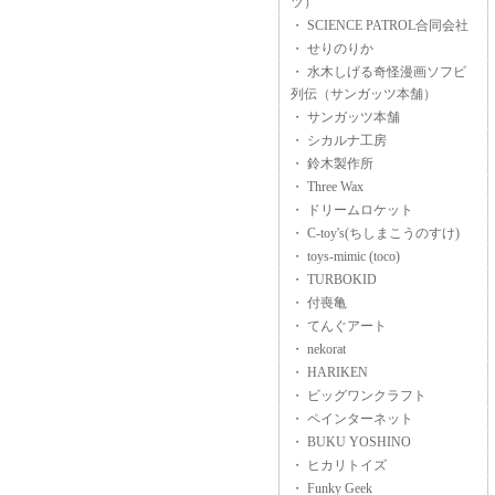
ツ）
・ SCIENCE PATROL合同会社
・ せりのりか
・ 水木しげる奇怪漫画ソフビ
列伝（サンガッツ本舗）
・ サンガッツ本舗
・ シカルナ工房
・ 鈴木製作所
・ Three Wax
・ ドリームロケット
・ C-toy's(ちしまこうのすけ)
・ toys-mimic (toco)
・ TURBOKID
・ 付喪亀
・ てんぐアート
・ nekorat
・ HARIKEN
・ ビッグワンクラフト
・ ペインターネット
・ BUKU YOSHINO
・ ヒカリトイズ
・ Funky Geek