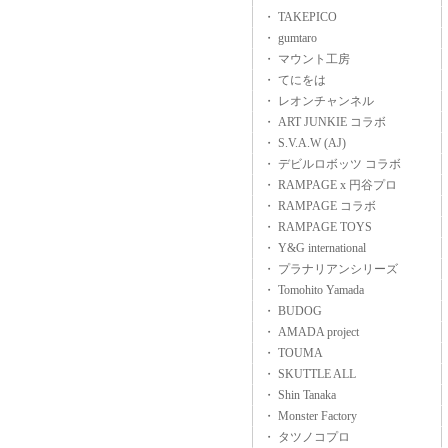
・ TAKEPICO
・ gumtaro
・ マウント工房
・ てにをは
・ レオンチャンネル
・ ART JUNKIE コラボ
・ S.V.A.W (AJ)
・ デビルロボッツ コラボ
・ RAMPAGE x 円谷プロ
・ RAMPAGE コラボ
・ RAMPAGE TOYS
・ Y&G international
・ プラナリアンシリーズ
・ Tomohito Yamada
・ BUDOG
・ AMADA project
・ TOUMA
・ SKUTTLE ALL
・ Shin Tanaka
・ Monster Factory
・ タツノコプロ