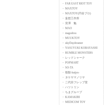
・ FAR EAST RIOT TOY
・ MAXTOY
・ MAXTOY(円谷プロ)
・ 妄想工作所
・ 宮澤 勉
・ MAO
・ magodesu
・ MUUKTOY
・ ukyDaydreamer
・ YASUYUKI KOBAYASHI
・ RUMBLE MONSTERS
・ レッドシャーク
・ POPMART
・ SO-TA
・ 怪獣-kaijyu-
・ タケヤマノリヤ
・ 二代目フレップ堂
・ ハツトリン
・ ちまグループ
・ KAMAKIRI
・ MEDICOM TOY