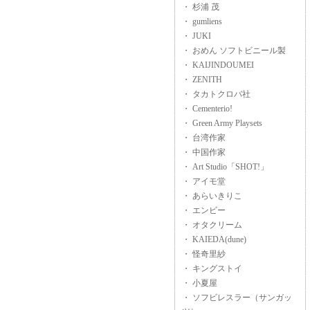
・ 杉浦 茂
・ gumliens
・ JUKI
・ おめん ソフトビニール製
・ KAIJINDOUMEI
・ ZENITH
・ タカトクロバ社
・ Cementerio!
・ Green Army Playsets
・ 台湾作家
・ 中国作家
・ Art Studio「SHOT!」
・ アイモ堂
・ あらいきりこ
・ エンビー
・ オタクリーム
・ KAIEDA(dune)
・ 怪奇里紗
・ キングストイ
・ 小夏屋
・ ソフビレスラー（サンガッ