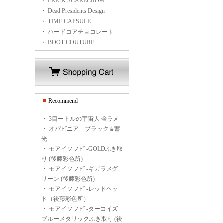
・ ERICK SCARECROW
・ Dead Presidents Design
・ TIME CAPSULE
・ ハードコアチョコレート
・ BOOT COUTURE
Recommend
・
3目ートルの宇宙人 金ラメ
・
オパビニア ブラック＆蓄
光
・
モアイソフビ -GOLDふき取
り (後藤彩色所)
・
モアイソフビ -ギガラメグ
リーン (後藤彩色所)
・
モアイソフビ -レッドヘッ
ド（後藤彩色所）
・
モアイソフビ -ターコイズ
ブルーメタリックふき取り (後