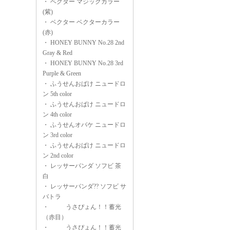
・
ベクター マジックカラー
(紫)
・
ベクター ベクターカラー
(赤)
・
HONEY BUNNY No.28 2nd
Gray & Red
・
HONEY BUNNY No.28 3rd
Purple & Green
・
ふうせんおばけ ニュードロ
ン 5th color
・
ふうせんおばけ ニュードロ
ン 4th color
・
ふうせんオバケ ニュードロ
ン 3rd color
・
ふうせんおばけ ニュードロ
ン 2nd color
・
レッサーパンダ ソフビ 茶
白
・
レッサーパンダ?? ソフビ サ
バトラ
・
うさぴょん！！蓄光
（赤目）
・
うさぴょん！！蓄光