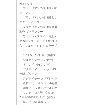
光オレンジ
・
プラナリアンの抜け殻 2.蛍
光ピンク
・
プラナリアンの抜け殻 3.マ
スタードイエロー
・
プラナリアンの抜け殻 後藤
彩色-ギャラクシー
・
ワウーン＋スマイル博士＋
マカロンズ + カード１枚 BOX
入りフルセット レギュラーブ
ルー
・
S.A.F.S. ソフビ製 （箱付）
・
シュナイダー(インナー)
・
ミニナイン(インナー)
・
アクドイヤー One up. 25周
年版 ブルークリア
・
アクドイヤー クリアレッド
・
流坊 イリジオンパール彩色
・
菌鳥 イリジオンパール彩色
・
マンティコア号 One up.
25th ANNIVERSARY（蓄光）
・
追い出し猫 花散らし