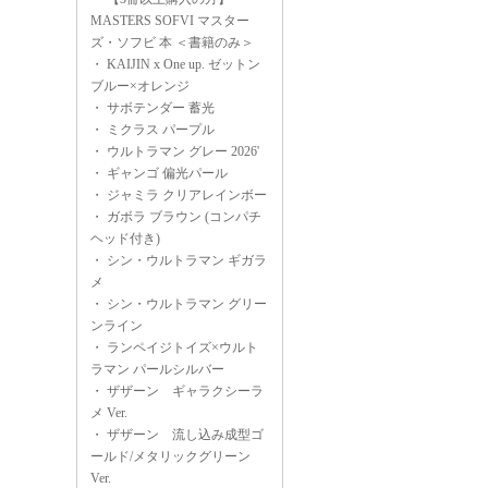
MASTERS SOFVI マスター
ズ・ソフビ 本 ＜書籍のみ＞
・
KAIJIN x One up. ゼットン
ブルー×オレンジ
・
サボテンダー 蓄光
・
ミクラス パープル
・
ウルトラマン グレー 2026'
・
ギャンゴ 偏光パール
・
ジャミラ クリアレインボー
・
ガボラ ブラウン (コンパチ
ヘッド付き)
・
シン・ウルトラマン ギガラ
メ
・
シン・ウルトラマン グリー
ンライン
・
ランペイジトイズ×ウルト
ラマン パールシルバー
・
ザザーン ギャラクシーラ
メ Ver.
・
ザザーン 流し込み成型ゴ
ールド/メタリックグリーン
Ver.