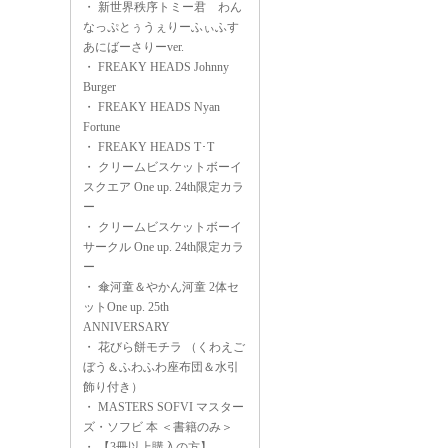
・
新世界秩序トミー君 わん
なっぷとぅうぇりーふぃふす
あにばーさりーver.
・
FREAKY HEADS Johnny
Burger
・
FREAKY HEADS Nyan
Fortune
・
FREAKY HEADS T･T
・
クリームビスケットボーイ
スクエア One up. 24th限定カラ
ー
・
クリームビスケットボーイ
サークル One up. 24th限定カラ
ー
・
傘河童＆やかん河童 2体セ
ットOne up. 25th
ANNIVERSARY
・
花びら餅モチラ （くわえご
ぼう＆ふわふわ座布団＆水引
飾り付き）
・
MASTERS SOFVI マスター
ズ・ソフビ 本 ＜書籍のみ＞
・
【3冊以上購入の方】