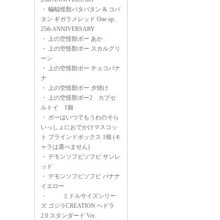
・
蝙蝠怪獣パタパタン & コパ
タン ギガラメレッド One up.
25th ANNIVERSARY
・
上の空怪獣ボー あか
・
上の空怪獣ボー スカルグリ
ーン
・
上の空怪獣ボー チョコバナ
ナ
・
上の空怪獣ボー 夕焼け
・
上の空怪獣ボー2 カプセ
ルトイ 1個
・
ボーはいつでもうわのそら
いっしょにおでかけマスコッ
ト ブラインドボックス 1個 (キ
ャラは選べません)
・
デモンソフビソフビ サンレ
ッド
・
デモンソフビソフビ バナナ
イエロー
・
ミドルサイズシリー
ズ ゴジラCREATION ヘドラ
2.0 スタンダード Ver.