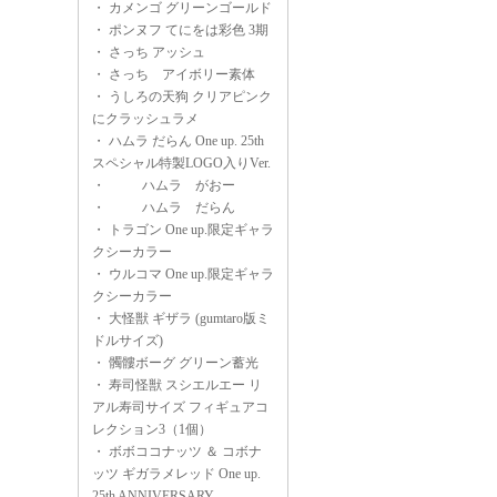
・
カメンゴ グリーンゴールド
・
ポンヌフ てにをは彩色 3期
・
さっち アッシュ
・
さっち アイボリー素体
・
うしろの天狗 クリアピンク
にクラッシュラメ
・
ハムラ だらん One up. 25th
スペシャル特製LOGO入りVer.
・
ハムラ がおー
・
ハムラ だらん
・
トラゴン One up.限定ギャラ
クシーカラー
・
ウルコマ One up.限定ギャラ
クシーカラー
・
大怪獣 ギザラ (gumtaro版ミ
ドルサイズ)
・
髑髏ボーグ グリーン蓄光
・
寿司怪獣 スシエルエー リ
アル寿司サイズ フィギュアコ
レクション3（1個）
・
ボボココナッツ ＆ コボナ
ッツ ギガラメレッド One up.
25th ANNIVERSARY