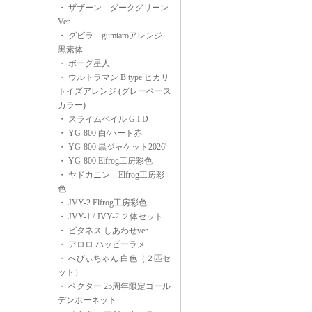
・
ザザーン ダークグリーン
Ver.
・
グビラ gumtaroアレンジ
黒素体
・
ボーグ星人
・
ウルトラマン B type ヒカリ
トイズアレンジ (グレーベース
カラー)
・
スライムペイル G.I.D
・
YG-800 白/ハート赤
・
YG-800 黒ジャケット2026'
・
YG-800 Elfrog工房彩色
・
ヤドカニン Elfrog工房彩
色
・
JVY-2 Elfrog工房彩色
・
JVY-1 / JVY-2 ２体セット
・
ビタネス しあわせver.
・
アロロ ハッピーラメ
・
へびぃちゃん 白色（２匹セ
ット）
・
ベクター 25周年限定ゴール
デンホーネット