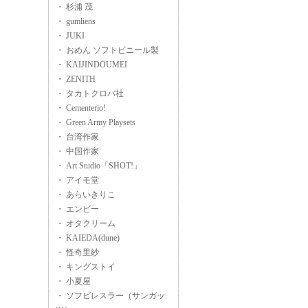
・ 杉浦 茂
・ gumliens
・ JUKI
・ おめん ソフトビニール製
・ KAIJINDOUMEI
・ ZENITH
・ タカトクロバ社
・ Cementerio!
・ Green Army Playsets
・ 台湾作家
・ 中国作家
・ Art Studio「SHOT!」
・ アイモ堂
・ あらいきりこ
・ エンビー
・ オタクリーム
・ KAIEDA(dune)
・ 怪奇里紗
・ キングストイ
・ 小夏屋
・ ソフビレスラー（サンガッ