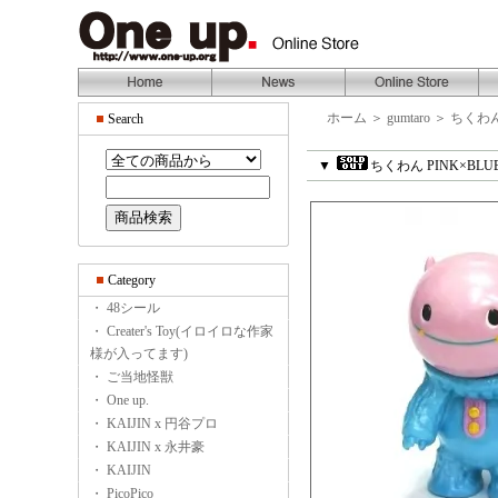
ホーム
＞
gumtaro
＞
ちくわ
Search
▼
ちくわん PINK×BLU
Category
・ 48シール
・ Creater's Toy(イロイロな作家
様が入ってます)
・ ご当地怪獣
・ One up.
・ KAIJIN x 円谷プロ
・ KAIJIN x 永井豪
・ KAIJIN
・ PicoPico