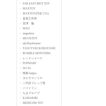
・ FAR EAST RIOT TOY
・ MAXTOY
・ MAXTOY(円谷プロ)
・ 妄想工作所
・ 宮澤 勉
・ MAO
・ magodesu
・ MUUKTOY
・ ukyDaydreamer
・ YASUYUKI KOBAYASHI
・ RUMBLE MONSTERS
・ レッドシャーク
・ POPMART
・ SO-TA
・ 怪獣-kaijyu-
・ タケヤマノリヤ
・ 二代目フレップ堂
・ ハツトリン
・ ちまグループ
・ KAMAKIRI
・ MEDICOM TOY