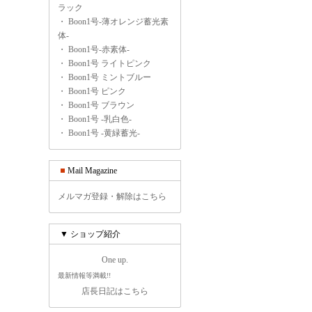
ラック
・
Boon1号-薄オレンジ蓄光素
体-
・
Boon1号-赤素体-
・
Boon1号 ライトピンク
・
Boon1号 ミントブルー
・
Boon1号 ピンク
・
Boon1号 ブラウン
・
Boon1号 -乳白色-
・
Boon1号 -黄緑蓄光-
Mail Magazine
メルマガ登録・解除はこちら
▼ ショップ紹介
One up.
最新情報等満載!!
店長日記はこちら