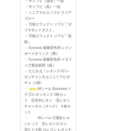
・
牛ソフビ（濃茶）一頭
・
牛ソフビ（黒）一頭
・
ミニアマビエソフビ クリア
ブルー
・
万能エフェクト ソフビ「ダ
イヤモンドダスト」
・
万能エフェクト ソフビ「炎
獄」
・
Eyenstein 後藤彩色所 レイン
ボーメタリック（横）
・
Eyenstein 後藤彩色所 メタリ
ック紫金銀緑（縦）
・
たたかえ！レオンズ 02 レ
オンチャンネルミニソフビガ
チャ（1個）
・
48シール illustration:ド
ク ①レオンキング 2枚セッ
ト ②赤衣レオン ③レオン
チャンネル（キック） ４枚セ
ット
・
48シール ①最虹レオ
ンレッド ②レオンロココ
③ヒトモ獣 カレゴン レオンチ