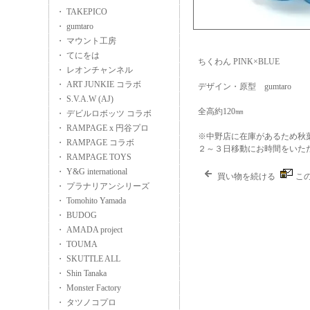
・ TAKEPICO
・ gumtaro
・ マウント工房
・ てにをは
ちくわん PINK×BLUE
・ レオンチャンネル
・ ART JUNKIE コラボ
デザイン・原型 gumtaro
・ S.V.A.W (AJ)
全高約120㎜
・ デビルロボッツ コラボ
・ RAMPAGE x 円谷プロ
※中野店に在庫があるため秋
・ RAMPAGE コラボ
２～３日移動にお時間をいた
・ RAMPAGE TOYS
・ Y&G international
買い物を続ける
こ
・ プラナリアンシリーズ
・ Tomohito Yamada
・ BUDOG
・ AMADA project
・ TOUMA
・ SKUTTLE ALL
・ Shin Tanaka
・ Monster Factory
・ タツノコプロ