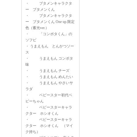
・
ブタメンキャラクタ
ー ブタメンくん
・
ブタメンキャラクタ
ー ブタメンくん One up.限定
色（蓄光ver.）
・
「コンポタくん」の
ソフビ
・
うまえもん とんかつソー
ス
・
うまえもん コンポタ
味
・
うまえもん チーズ
・
うまえもん めんたい
・
うまえもん やさいサ
ラダ
・
ベビースター初代ベ
ビーちゃん
・
ベビースターキャラ
クター ホシオくん
・
ベビースターキャラ
クター ホシオくん （マイ
ク持ち）