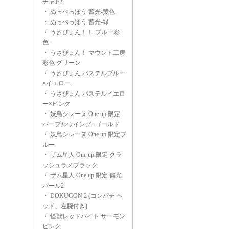
チャ1個
・
ぬっぺっぽう 蓄光-黄色
・
ぬっぺっぽう 蓄光-緑
・
うさぴょん！！-ブルー彩
色-
・
うさぴょん！ マウント工房
彩色 グリーン
・
うさぴょん パステルブルー
×イエロー
・
うさぴょん パステルイエロ
ー×ピンク
・
妖鳥シレーヌ One up.限定
パープルウイング×ゴールド
・
妖鳥シレーヌ One up.限定ブ
ルー
・
ザム星人 One up.限定 クラ
ッシュラメブラック
・
ザム星人 One up.限定 偏光
パール2
・
DOKUGON 2 (コンパチ ヘ
ッド、左腕付き)
・
怪獣レッドバイト サーモン
ピンク