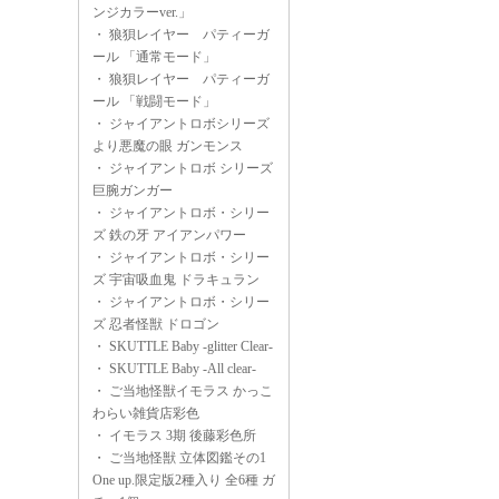
ンジカラーver.」
・
狼狽レイヤー パティーガ
ール 「通常モード」
・
狼狽レイヤー パティーガ
ール 「戦闘モード」
・
ジャイアントロボシリーズ
より悪魔の眼 ガンモンス
・
ジャイアントロボ シリーズ
巨腕ガンガー
・
ジャイアントロボ・シリー
ズ 鉄の牙 アイアンパワー
・
ジャイアントロボ・シリー
ズ 宇宙吸血鬼 ドラキュラン
・
ジャイアントロボ・シリー
ズ 忍者怪獣 ドロゴン
・
SKUTTLE Baby -glitter Clear-
・
SKUTTLE Baby -All clear-
・
ご当地怪獣イモラス かっこ
わらい雑貨店彩色
・
イモラス 3期 後藤彩色所
・
ご当地怪獣 立体図鑑その1
One up.限定版2種入り 全6種 ガ