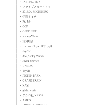
・ INSTINC TOY
・ ファイブスター・トイ
・ 371RO / MICHIHIRO
・ 伊藤キイチ
・ Fig-lab
・ CCP
・ GEEK LIFE
・ KennysWorks
・ 清河联合
・ Hardcore Toys / 重口玩具
・ Jay222
・ 3A (Ashley Wood)
・ Javier Jimenez
・ UNBOX
・ Toy2R
・ ITOKIN PARK
・ GRAPE BRAIN
・ KAYi
・ glider works
・ アクロ社 KRS35
・ AMOS