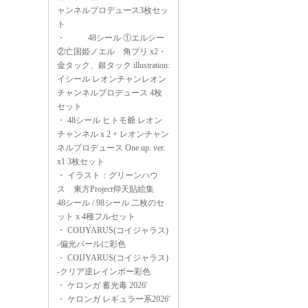
ャンネルプロデュース3枚セッ
ト
・
48シール ①エルシー
②亡国姫ノエル 角プリ x2・
金タック、銀タック illustration:
イシール レオンチャンレオン
チャンネルプロデュース 4枚
セット
・
48シール ヒトモ爺 レオン
チャンネル x 2 + レオンチャン
ネルプロデュース One up. ver.
x1 3枚セット
・
イラスト：グリーンハウ
ス 東方Project仰天貼絵集
48シール / 98シール 二枚のセ
ット x 4種フルセット
・
COIJYARUS(コイジャラス)
-偏光パールに彩色
・
COIJYARUS(コイジャラス)
-クリア逆レインボー彩色
・
ケロンガ 蓄光毒 2026'
・
ケロンガ レギュラー系2026'