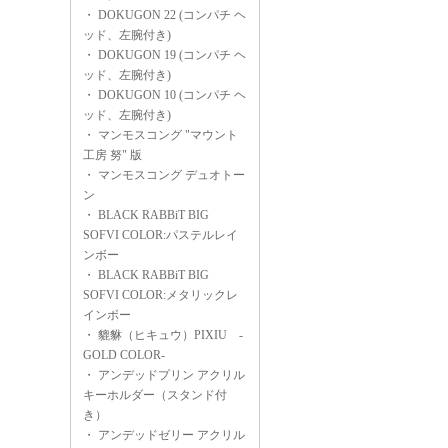
・
DOKUGON 22 (コンパチ ヘ
ッド、左腕付き)
・
DOKUGON 19 (コンパチ ヘ
ッド、左腕付き)
・
DOKUGON 10 (コンパチ ヘ
ッド、左腕付き)
・
マンモスコング "マウント
工房 努" 版
・
マンモスコング デュオトー
ン
・
BLACK RABBiT BIG
SOFVI COLOR:パステルレイ
ンボー
・
BLACK RABBiT BIG
SOFVI COLOR:メタリックレ
インボー
・
貔貅（ヒキュウ）PIXIU -
GOLD COLOR-
・
アンデッドプリン アクリル
キーホルダー（スタンド付
き）
・
アンデッドゼリー アクリル