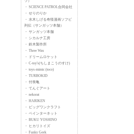
ツ）
・ SCIENCE PATROL合同会社
・ せりのりか
・ 水木しげる奇怪漫画ソフビ
列伝（サンガッツ本舗）
・ サンガッツ本舗
・ シカルナ工房
・ 鈴木製作所
・ Three Wax
・ ドリームロケット
・ C-toy's(ちしまこうのすけ)
・ toys-mimic (toco)
・ TURBOKID
・ 付喪亀
・ てんぐアート
・ nekorat
・ HARIKEN
・ ビッグワンクラフト
・ ペインターネット
・ BUKU YOSHINO
・ ヒカリトイズ
・ Funky Geek