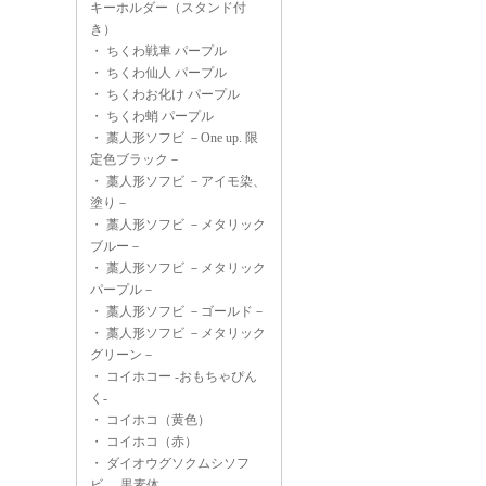
キーホルダー（スタンド付
き）
・
ちくわ戦車 パープル
・
ちくわ仙人 パープル
・
ちくわお化け パープル
・
ちくわ蛸 パープル
・
藁人形ソフビ －One up. 限
定色ブラック－
・
藁人形ソフビ －アイモ染、
塗り－
・
藁人形ソフビ －メタリック
ブルー－
・
藁人形ソフビ －メタリック
パープル－
・
藁人形ソフビ －ゴールド－
・
藁人形ソフビ －メタリック
グリーン－
・
コイホコー -おもちゃぴん
く-
・
コイホコ（黄色）
・
コイホコ（赤）
・
ダイオウグソクムシソフ
ビ -黒素体-