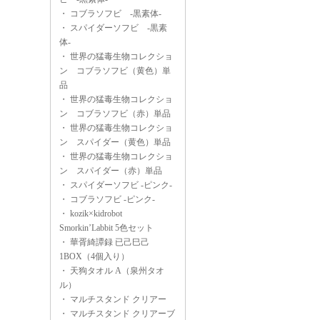
・
コブラソフビ -黒素体-
・
スパイダーソフビ -黒素
体-
・
世界の猛毒生物コレクショ
ン コブラソフビ（黄色）単
品
・
世界の猛毒生物コレクショ
ン コブラソフビ（赤）単品
・
世界の猛毒生物コレクショ
ン スパイダー（黄色）単品
・
世界の猛毒生物コレクショ
ン スパイダー（赤）単品
・
スパイダーソフビ -ピンク-
・
コブラソフビ -ピンク-
・
kozik×kidrobot
Smorkin’Labbit 5色セット
・
華胥綺譚録 已己巳己
1BOX（4個入り）
・
天狗タオル A（泉州タオ
ル）
・
マルチスタンド クリアー
・
マルチスタンド クリアーブ