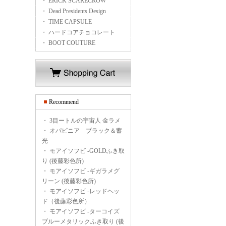
・ ERICK SCARECROW
・ Dead Presidents Design
・ TIME CAPSULE
・ ハードコアチョコレート
・ BOOT COUTURE
Recommend
・
3目ートルの宇宙人 金ラメ
・
オパビニア ブラック＆蓄
光
・
モアイソフビ -GOLDふき取
り (後藤彩色所)
・
モアイソフビ -ギガラメグ
リーン (後藤彩色所)
・
モアイソフビ -レッドヘッ
ド（後藤彩色所）
・
モアイソフビ -ターコイズ
ブルーメタリックふき取り (後