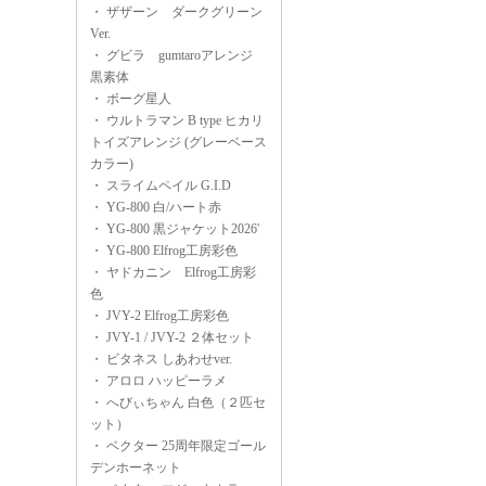
・
ザザーン ダークグリーン
Ver.
・
グビラ gumtaroアレンジ
黒素体
・
ボーグ星人
・
ウルトラマン B type ヒカリ
トイズアレンジ (グレーベース
カラー)
・
スライムペイル G.I.D
・
YG-800 白/ハート赤
・
YG-800 黒ジャケット2026'
・
YG-800 Elfrog工房彩色
・
ヤドカニン Elfrog工房彩
色
・
JVY-2 Elfrog工房彩色
・
JVY-1 / JVY-2 ２体セット
・
ビタネス しあわせver.
・
アロロ ハッピーラメ
・
へびぃちゃん 白色（２匹セ
ット）
・
ベクター 25周年限定ゴール
デンホーネット