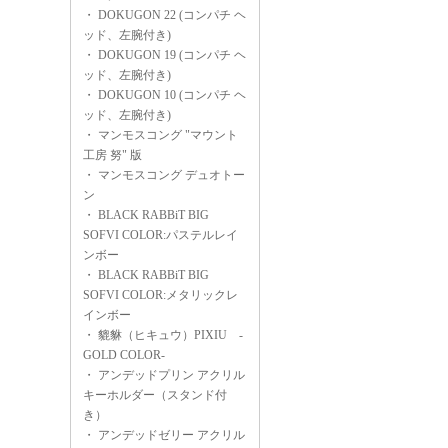
・
DOKUGON 22 (コンパチ ヘ
ッド、左腕付き)
・
DOKUGON 19 (コンパチ ヘ
ッド、左腕付き)
・
DOKUGON 10 (コンパチ ヘ
ッド、左腕付き)
・
マンモスコング "マウント
工房 努" 版
・
マンモスコング デュオトー
ン
・
BLACK RABBiT BIG
SOFVI COLOR:パステルレイ
ンボー
・
BLACK RABBiT BIG
SOFVI COLOR:メタリックレ
インボー
・
貔貅（ヒキュウ）PIXIU -
GOLD COLOR-
・
アンデッドプリン アクリル
キーホルダー（スタンド付
き）
・
アンデッドゼリー アクリル