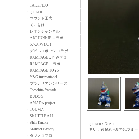
・ TAKEPICO
・ gumtaro
・ マウント工房
・ てにをは
・ レオンチャンネル
・ ART JUNKIE コラボ
・ S.V.A.W (AJ)
・ デビルロボッツ コラボ
・ RAMPAGE x 円谷プロ
・ RAMPAGE コラボ
・ RAMPAGE TOYS
・ Y&G international
・ プラナリアンシリーズ
・ Tomohito Yamada
・ BUDOG
・ AMADA project
・ TOUMA
・ SKUTTLE ALL
・ Shin Tanaka
gumtaro x One up.
・ Monster Factory
ギザラ 後藤彩色所怪獣ブルー
・ タツノコプロ