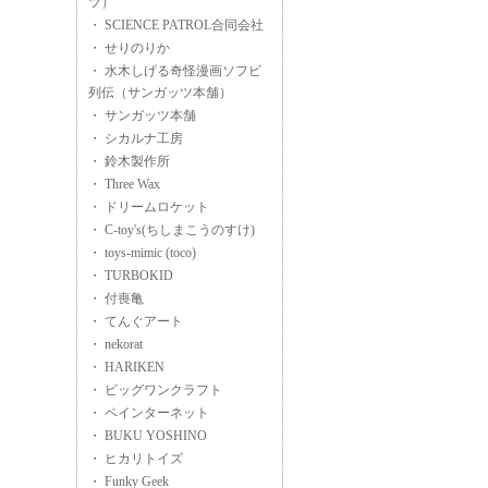
ツ）
・ SCIENCE PATROL合同会社
・ せりのりか
・ 水木しげる奇怪漫画ソフビ
列伝（サンガッツ本舗）
・ サンガッツ本舗
・ シカルナ工房
・ 鈴木製作所
・ Three Wax
・ ドリームロケット
・ C-toy's(ちしまこうのすけ)
・ toys-mimic (toco)
・ TURBOKID
・ 付喪亀
・ てんぐアート
・ nekorat
・ HARIKEN
・ ビッグワンクラフト
・ ペインターネット
・ BUKU YOSHINO
・ ヒカリトイズ
・ Funky Geek