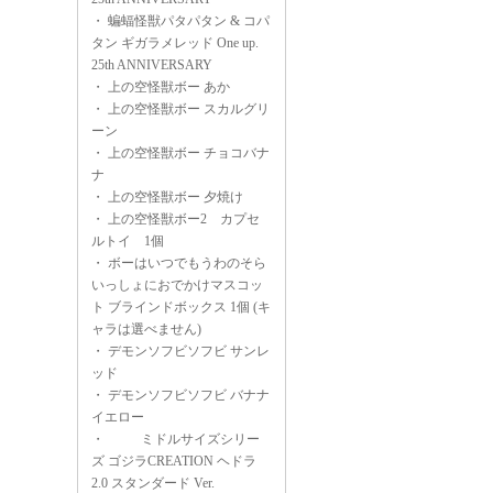
・
蝙蝠怪獣パタパタン & コパ
タン ギガラメレッド One up.
25th ANNIVERSARY
・
上の空怪獣ボー あか
・
上の空怪獣ボー スカルグリ
ーン
・
上の空怪獣ボー チョコバナ
ナ
・
上の空怪獣ボー 夕焼け
・
上の空怪獣ボー2 カプセ
ルトイ 1個
・
ボーはいつでもうわのそら
いっしょにおでかけマスコッ
ト ブラインドボックス 1個 (キ
ャラは選べません)
・
デモンソフビソフビ サンレ
ッド
・
デモンソフビソフビ バナナ
イエロー
・
ミドルサイズシリー
ズ ゴジラCREATION ヘドラ
2.0 スタンダード Ver.