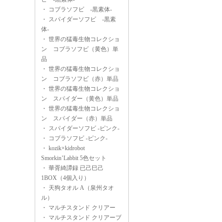
・
コブラソフビ -黒素体-
・
スパイダーソフビ -黒素
体-
・
世界の猛毒生物コレクショ
ン コブラソフビ（黄色）単
品
・
世界の猛毒生物コレクショ
ン コブラソフビ（赤）単品
・
世界の猛毒生物コレクショ
ン スパイダー（黄色）単品
・
世界の猛毒生物コレクショ
ン スパイダー（赤）単品
・
スパイダーソフビ -ピンク-
・
コブラソフビ -ピンク-
・
kozik×kidrobot
Smorkin’Labbit 5色セット
・
華胥綺譚録 已己巳己
1BOX（4個入り）
・
天狗タオル A（泉州タオ
ル）
・
マルチスタンド クリアー
・
マルチスタンド クリアーブ