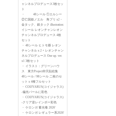
ャンネルプロデュース3枚セッ
ト
・
48シール ①エルシー
②亡国姫ノエル 角プリ x2・
金タック、銀タック illustration:
イシール レオンチャンレオン
チャンネルプロデュース 4枚
セット
・
48シール ヒトモ爺 レオン
チャンネル x 2 + レオンチャン
ネルプロデュース One up. ver.
x1 3枚セット
・
イラスト：グリーンハウ
ス 東方Project仰天貼絵集
48シール / 98シール 二枚のセ
ット x 4種フルセット
・
COIJYARUS(コイジャラス)
-偏光パールに彩色
・
COIJYARUS(コイジャラス)
-クリア逆レインボー彩色
・
ケロンガ 蓄光毒 2026'
・
ケロンガ レギュラー系2026'