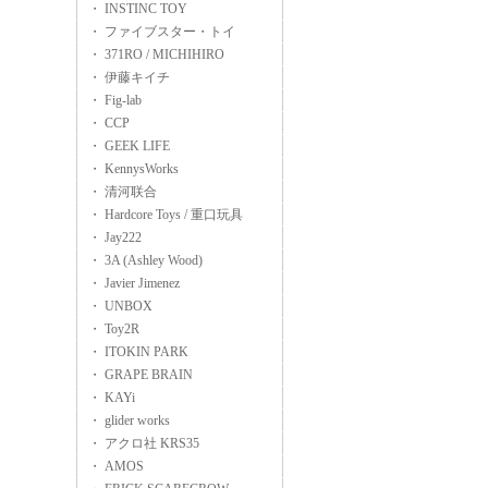
・ INSTINC TOY
・ ファイブスター・トイ
・ 371RO / MICHIHIRO
・ 伊藤キイチ
・ Fig-lab
・ CCP
・ GEEK LIFE
・ KennysWorks
・ 清河联合
・ Hardcore Toys / 重口玩具
・ Jay222
・ 3A (Ashley Wood)
・ Javier Jimenez
・ UNBOX
・ Toy2R
・ ITOKIN PARK
・ GRAPE BRAIN
・ KAYi
・ glider works
・ アクロ社 KRS35
・ AMOS