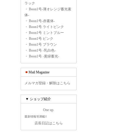
ラック
・
Boon1号-薄オレンジ蓄光素
体-
・
Boon1号-赤素体-
・
Boon1号 ライトピンク
・
Boon1号 ミントブルー
・
Boon1号 ピンク
・
Boon1号 ブラウン
・
Boon1号 -乳白色-
・
Boon1号 -黄緑蓄光-
Mail Magazine
メルマガ登録・解除はこちら
▼ ショップ紹介
One up.
最新情報等満載!!
店長日記はこちら