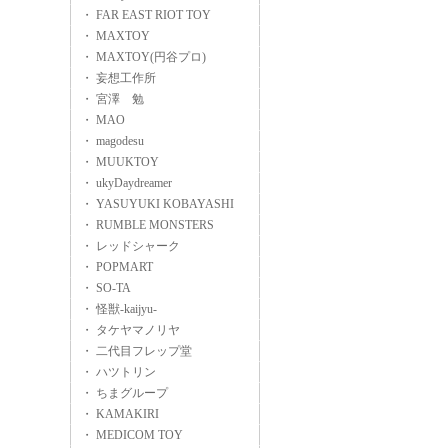
・ FAR EAST RIOT TOY
・ MAXTOY
・ MAXTOY(円谷プロ)
・ 妄想工作所
・ 宮澤 勉
・ MAO
・ magodesu
・ MUUKTOY
・ ukyDaydreamer
・ YASUYUKI KOBAYASHI
・ RUMBLE MONSTERS
・ レッドシャーク
・ POPMART
・ SO-TA
・ 怪獣-kaijyu-
・ タケヤマノリヤ
・ 二代目フレップ堂
・ ハツトリン
・ ちまグループ
・ KAMAKIRI
・ MEDICOM TOY