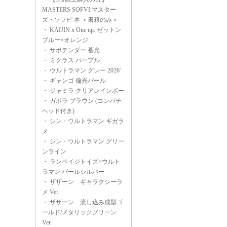
MASTERS SOFVI マスター
ズ・ソフビ 本 ＜書籍のみ＞
・
KAIJIN x One up. ゼットン
ブルー×オレンジ
・
サボテンダー 蓄光
・
ミクラス パープル
・
ウルトラマン グレー 2026'
・
ギャンゴ 偏光パール
・
ジャミラ クリアレインボー
・
ガボラ ブラウン (コンパチ
ヘッド付き)
・
シン・ウルトラマン ギガラ
メ
・
シン・ウルトラマン グリー
ンライン
・
ランペイジトイズ×ウルト
ラマン パールシルバー
・
ザザーン ギャラクシーラ
メ Ver.
・
ザザーン 流し込み成型ゴ
ールド/メタリックグリーン
Ver.