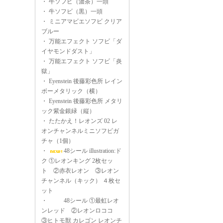
・
牛ソフビ（濃茶）一頭
・
牛ソフビ（黒）一頭
・
ミニアマビエソフビ クリア
ブルー
・
万能エフェクト ソフビ「ダ
イヤモンドダスト」
・
万能エフェクト ソフビ「炎
獄」
・
Eyenstein 後藤彩色所 レイン
ボーメタリック（横）
・
Eyenstein 後藤彩色所 メタリ
ック紫金銀緑（縦）
・
たたかえ！レオンズ 02 レ
オンチャンネルミニソフビガ
チャ（1個）
・
48シール illustration:ド
ク ①レオンキング 2枚セッ
ト ②赤衣レオン ③レオン
チャンネル（キック） ４枚セ
ット
・
48シール ①最虹レオ
ンレッド ②レオンロココ
③ヒトモ獣 カレゴン レオンチ