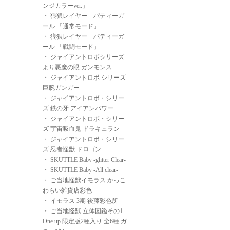
ンジカラーver.」
・
狼狽レイヤー パティーガ
ール 「通常モード」
・
狼狽レイヤー パティーガ
ール 「戦闘モード」
・
ジャイアントロボシリーズ
より悪魔の眼 ガンモンス
・
ジャイアントロボ シリーズ
巨腕ガンガー
・
ジャイアントロボ・シリー
ズ 鉄の牙 アイアンパワー
・
ジャイアントロボ・シリー
ズ 宇宙吸血鬼 ドラキュラン
・
ジャイアントロボ・シリー
ズ 忍者怪獣 ドロゴン
・
SKUTTLE Baby -glitter Clear-
・
SKUTTLE Baby -All clear-
・
ご当地怪獣イモラス かっこ
わらい雑貨店彩色
・
イモラス 3期 後藤彩色所
・
ご当地怪獣 立体図鑑その1
One up.限定版2種入り 全6種 ガ