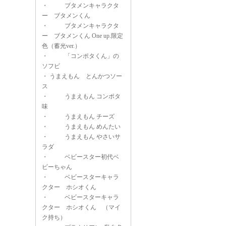
・
ブタメンキャラクタ
ー ブタメンくん
・
ブタメンキャラクタ
ー ブタメンくん One up.限定
色（蓄光ver.）
・
「コンポタくん」の
ソフビ
・
うまえもん とんかつソー
ス
・
うまえもん コンポタ
味
・
うまえもん チーズ
・
うまえもん めんたい
・
うまえもん やさいサ
ラダ
・
ベビースター初代ベ
ビーちゃん
・
ベビースターキャラ
クター ホシオくん
・
ベビースターキャラ
クター ホシオくん （マイ
ク持ち）