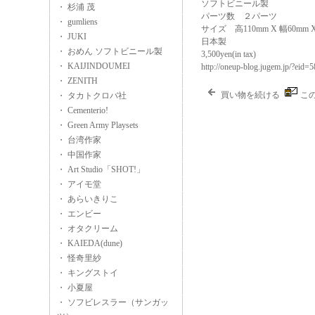
ソフトビニール製
・ 杉浦 茂
パーツ数 ２パーツ
・ gumliens
サイズ 高110mm X 幅60mm 
・ JUKI
日本製
・ おめん ソフトビニール製
3,500yen(in tax)
・ KAIJINDOUMEI
http://oneup-blog.jugem.jp/?eid=
・ ZENITH
買い物を続ける
こ
・ タカトクロバ社
・ Cementerio!
・ Green Army Playsets
・ 台湾作家
・ 中国作家
・ Art Studio「SHOT!」
・ アイモ堂
・ あらいきりこ
・ エンビー
・ オタクリーム
・ KAIEDA(dune)
・ 怪奇里紗
・ キングストイ
・ 小夏屋
・ ソフビレスラー（サンガッ