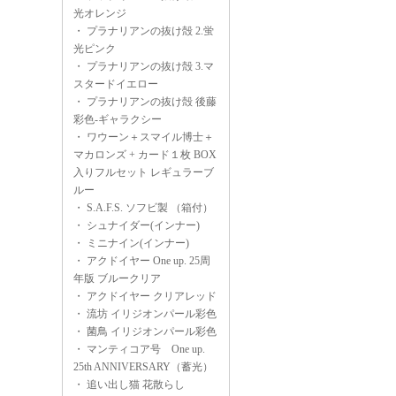
光オレンジ
・
プラナリアンの抜け殻 2.蛍
光ピンク
・
プラナリアンの抜け殻 3.マ
スタードイエロー
・
プラナリアンの抜け殻 後藤
彩色-ギャラクシー
・
ワウーン＋スマイル博士＋
マカロンズ + カード１枚 BOX
入りフルセット レギュラーブ
ルー
・
S.A.F.S. ソフビ製 （箱付）
・
シュナイダー(インナー)
・
ミニナイン(インナー)
・
アクドイヤー One up. 25周
年版 ブルークリア
・
アクドイヤー クリアレッド
・
流坊 イリジオンパール彩色
・
菌鳥 イリジオンパール彩色
・
マンティコア号 One up.
25th ANNIVERSARY（蓄光）
・
追い出し猫 花散らし