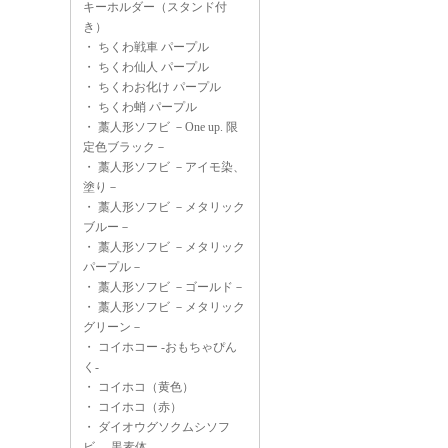
キーホルダー（スタンド付
き）
・
ちくわ戦車 パープル
・
ちくわ仙人 パープル
・
ちくわお化け パープル
・
ちくわ蛸 パープル
・
藁人形ソフビ －One up. 限
定色ブラック－
・
藁人形ソフビ －アイモ染、
塗り－
・
藁人形ソフビ －メタリック
ブルー－
・
藁人形ソフビ －メタリック
パープル－
・
藁人形ソフビ －ゴールド－
・
藁人形ソフビ －メタリック
グリーン－
・
コイホコー -おもちゃぴん
く-
・
コイホコ（黄色）
・
コイホコ（赤）
・
ダイオウグソクムシソフ
ビ -黒素体-