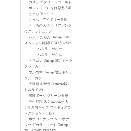
・
カメンゴ グリーンゴールド
・
ポンヌフ てにをは彩色 3期
・
さっち アッシュ
・
さっち アイボリー素体
・
うしろの天狗 クリアピンク
にクラッシュラメ
・
ハムラ だらん One up. 25th
スペシャル特製LOGO入りVer.
・
ハムラ がおー
・
ハムラ だらん
・
トラゴン One up.限定ギャラ
クシーカラー
・
ウルコマ One up.限定ギャラ
クシーカラー
・
大怪獣 ギザラ (gumtaro版ミ
ドルサイズ)
・
髑髏ボーグ グリーン蓄光
・
寿司怪獣 スシエルエー リ
アル寿司サイズ フィギュアコ
レクション3（1個）
・
ボボココナッツ ＆ コボナ
ッツ ギガラメレッド One up.
25th ANNIVERSARY