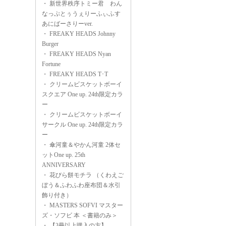
・
新世界秩序トミー君 わん
なっぷとぅうぇりーふぃふす
あにばーさりーver.
・
FREAKY HEADS Johnny
Burger
・
FREAKY HEADS Nyan
Fortune
・
FREAKY HEADS T･T
・
クリームビスケットボーイ
スクエア One up. 24th限定カラ
ー
・
クリームビスケットボーイ
サークル One up. 24th限定カラ
ー
・
傘河童＆やかん河童 2体セ
ットOne up. 25th
ANNIVERSARY
・
花びら餅モチラ （くわえご
ぼう＆ふわふわ座布団＆水引
飾り付き）
・
MASTERS SOFVI マスター
ズ・ソフビ 本 ＜書籍のみ＞
・
【3冊以上購入の方】