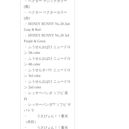
・
ベクター マジックカラー
(紫)
・
ベクター ベクターカラー
(赤)
・
HONEY BUNNY No.28 2nd
Gray & Red
・
HONEY BUNNY No.28 3rd
Purple & Green
・
ふうせんおばけ ニュードロ
ン 5th color
・
ふうせんおばけ ニュードロ
ン 4th color
・
ふうせんオバケ ニュードロ
ン 3rd color
・
ふうせんおばけ ニュードロ
ン 2nd color
・
レッサーパンダ ソフビ 茶
白
・
レッサーパンダ?? ソフビ サ
バトラ
・
うさぴょん！！蓄光
（赤目）
・
うさぴょん！！蓄光