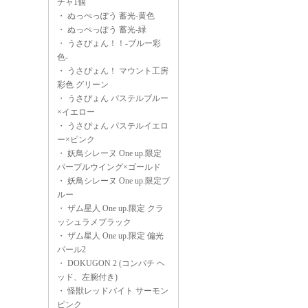
チャ1個
・
ぬっぺっぽう 蓄光-黄色
・
ぬっぺっぽう 蓄光-緑
・
うさぴょん！！-ブルー彩
色-
・
うさぴょん！ マウント工房
彩色 グリーン
・
うさぴょん パステルブルー
×イエロー
・
うさぴょん パステルイエロ
ー×ピンク
・
妖鳥シレーヌ One up.限定
パープルウイング×ゴールド
・
妖鳥シレーヌ One up.限定ブ
ルー
・
ザム星人 One up.限定 クラ
ッシュラメブラック
・
ザム星人 One up.限定 偏光
パール2
・
DOKUGON 2 (コンパチ ヘ
ッド、左腕付き)
・
怪獣レッドバイト サーモン
ピンク