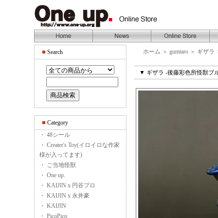
ホーム
＞
gumtaro
＞
ギザラ
Search
▼ ギザラ -後藤彩色所怪獣ブル
Category
・ 48シール
・ Creater's Toy(イロイロな作家
様が入ってます)
・ ご当地怪獣
・ One up.
・ KAIJIN x 円谷プロ
・ KAIJIN x 永井豪
・ KAIJIN
・ PicoPico