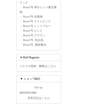
ラック
・
Boon1号-薄オレンジ蓄光素
体-
・
Boon1号-赤素体-
・
Boon1号 ライトピンク
・
Boon1号 ミントブルー
・
Boon1号 ピンク
・
Boon1号 ブラウン
・
Boon1号 -乳白色-
・
Boon1号 -黄緑蓄光-
Mail Magazine
メルマガ登録・解除はこちら
▼ ショップ紹介
One up.
最新情報等満載!!
店長日記はこちら