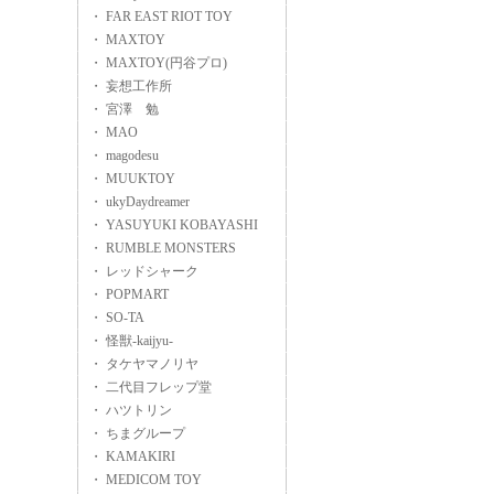
・ FAR EAST RIOT TOY
・ MAXTOY
・ MAXTOY(円谷プロ)
・ 妄想工作所
・ 宮澤 勉
・ MAO
・ magodesu
・ MUUKTOY
・ ukyDaydreamer
・ YASUYUKI KOBAYASHI
・ RUMBLE MONSTERS
・ レッドシャーク
・ POPMART
・ SO-TA
・ 怪獣-kaijyu-
・ タケヤマノリヤ
・ 二代目フレップ堂
・ ハツトリン
・ ちまグループ
・ KAMAKIRI
・ MEDICOM TOY