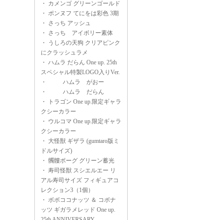
・
カメンゴ グリーンゴールド
・
ポンヌフ てにをは彩色 3期
・
さっち アッシュ
・
さっち アイボリー素体
・
うしろの天狗 クリアピンク
にクラッシュラメ
・
ハムラ だらん One up. 25th
スペシャル特製LOGO入りVer.
・
ハムラ がおー
・
ハムラ だらん
・
トラゴン One up.限定ギャラ
クシーカラー
・
ウルコマ One up.限定ギャラ
クシーカラー
・
大怪獣 ギザラ (gumtaro版ミ
ドルサイズ)
・
髑髏ボーグ グリーン蓄光
・
寿司怪獣 スシエルエー リ
アル寿司サイズ フィギュアコ
レクション3（1個）
・
ボボココナッツ ＆ コボナ
ッツ ギガラメレッド One up.
25th ANNIVERSARY