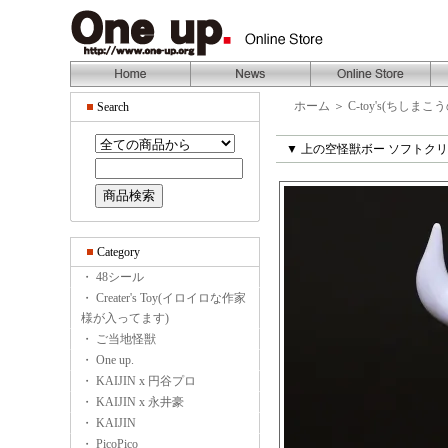
ホーム
＞
C-toy's(ちしまこ
Search
▼ 上の空怪獣ボー ソフトクリ
Category
・ 48シール
・ Creater's Toy(イロイロな作家
様が入ってます)
・ ご当地怪獣
・ One up.
・ KAIJIN x 円谷プロ
・ KAIJIN x 永井豪
・ KAIJIN
・ PicoPico