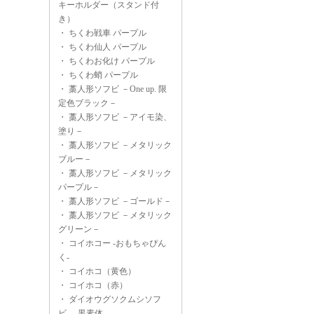
キーホルダー（スタンド付
き）
・
ちくわ戦車 パープル
・
ちくわ仙人 パープル
・
ちくわお化け パープル
・
ちくわ蛸 パープル
・
藁人形ソフビ －One up. 限
定色ブラック－
・
藁人形ソフビ －アイモ染、
塗り－
・
藁人形ソフビ －メタリック
ブルー－
・
藁人形ソフビ －メタリック
パープル－
・
藁人形ソフビ －ゴールド－
・
藁人形ソフビ －メタリック
グリーン－
・
コイホコー -おもちゃぴん
く-
・
コイホコ（黄色）
・
コイホコ（赤）
・
ダイオウグソクムシソフ
ビ -黒素体-