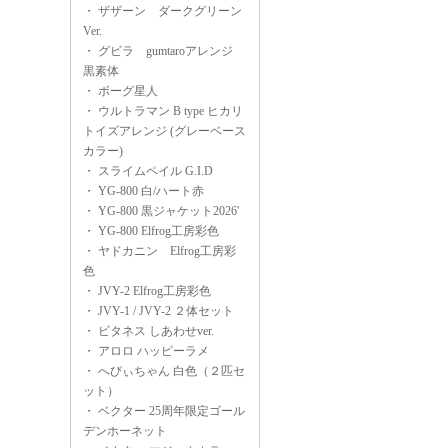
・
ザザーン ダークグリーン
Ver.
・
グビラ gumtaroアレンジ
黒素体
・
ボーグ星人
・
ウルトラマン B type ヒカリ
トイズアレンジ (グレーベース
カラー)
・
スライムペイル G.I.D
・
YG-800 白/ハート赤
・
YG-800 黒ジャケット2026'
・
YG-800 Elfrog工房彩色
・
ヤドカニン Elfrog工房彩
色
・
JVY-2 Elfrog工房彩色
・
JVY-1 / JVY-2 ２体セット
・
ビタネス しあわせver.
・
アロロ ハッピーラメ
・
へびぃちゃん 白色（２匹セ
ット）
・
ベクター 25周年限定ゴール
デンホーネット