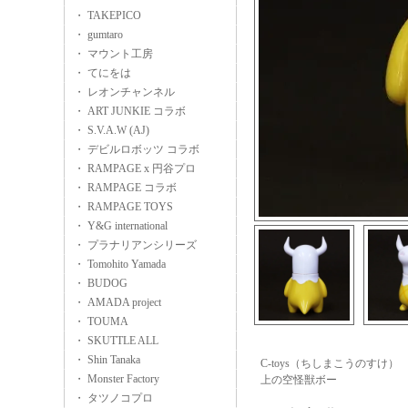
・ TAKEPICO
・ gumtaro
・ マウント工房
・ てにをは
・ レオンチャンネル
・ ART JUNKIE コラボ
・ S.V.A.W (AJ)
・ デビルロボッツ コラボ
・ RAMPAGE x 円谷プロ
・ RAMPAGE コラボ
・ RAMPAGE TOYS
・ Y&G international
・ プラナリアンシリーズ
・ Tomohito Yamada
・ BUDOG
・ AMADA project
・ TOUMA
・ SKUTTLE ALL
・ Shin Tanaka
C-toys（ちしまこうのすけ）
・ Monster Factory
上の空怪獣ボー
・ タツノコプロ