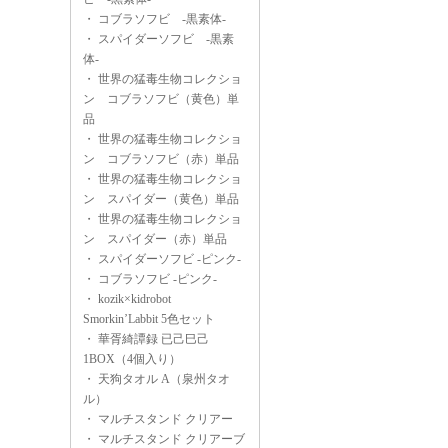
・
コブラソフビ -黒素体-
・
スパイダーソフビ -黒素
体-
・
世界の猛毒生物コレクショ
ン コブラソフビ（黄色）単
品
・
世界の猛毒生物コレクショ
ン コブラソフビ（赤）単品
・
世界の猛毒生物コレクショ
ン スパイダー（黄色）単品
・
世界の猛毒生物コレクショ
ン スパイダー（赤）単品
・
スパイダーソフビ -ピンク-
・
コブラソフビ -ピンク-
・
kozik×kidrobot
Smorkin’Labbit 5色セット
・
華胥綺譚録 已己巳己
1BOX（4個入り）
・
天狗タオル A（泉州タオ
ル）
・
マルチスタンド クリアー
・
マルチスタンド クリアーブ