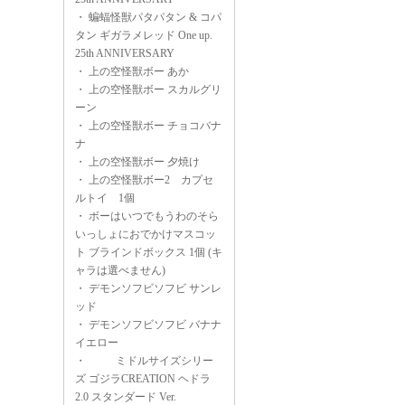
・
蝙蝠怪獣パタパタン & コパ
タン ギガラメレッド One up.
25th ANNIVERSARY
・
上の空怪獣ボー あか
・
上の空怪獣ボー スカルグリ
ーン
・
上の空怪獣ボー チョコバナ
ナ
・
上の空怪獣ボー 夕焼け
・
上の空怪獣ボー2 カプセ
ルトイ 1個
・
ボーはいつでもうわのそら
いっしょにおでかけマスコッ
ト ブラインドボックス 1個 (キ
ャラは選べません)
・
デモンソフビソフビ サンレ
ッド
・
デモンソフビソフビ バナナ
イエロー
・
ミドルサイズシリー
ズ ゴジラCREATION ヘドラ
2.0 スタンダード Ver.