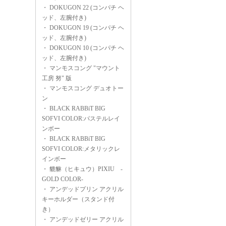
・
DOKUGON 22 (コンパチ ヘ
ッド、左腕付き)
・
DOKUGON 19 (コンパチ ヘ
ッド、左腕付き)
・
DOKUGON 10 (コンパチ ヘ
ッド、左腕付き)
・
マンモスコング "マウント
工房 努" 版
・
マンモスコング デュオトー
ン
・
BLACK RABBiT BIG
SOFVI COLOR:パステルレイ
ンボー
・
BLACK RABBiT BIG
SOFVI COLOR:メタリックレ
インボー
・
貔貅（ヒキュウ）PIXIU -
GOLD COLOR-
・
アンデッドプリン アクリル
キーホルダー（スタンド付
き）
・
アンデッドゼリー アクリル