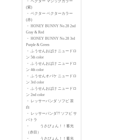
・
ベクター マジックカラー
(紫)
・
ベクター ベクターカラー
(赤)
・
HONEY BUNNY No.28 2nd
Gray & Red
・
HONEY BUNNY No.28 3rd
Purple & Green
・
ふうせんおばけ ニュードロ
ン 5th color
・
ふうせんおばけ ニュードロ
ン 4th color
・
ふうせんオバケ ニュードロ
ン 3rd color
・
ふうせんおばけ ニュードロ
ン 2nd color
・
レッサーパンダ ソフビ 茶
白
・
レッサーパンダ?? ソフビ サ
バトラ
・
うさぴょん！！蓄光
（赤目）
・
うさぴょん！！蓄光