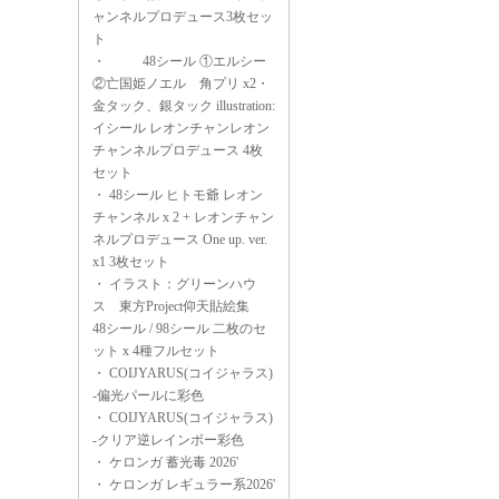
ャンネルプロデュース3枚セッ
ト
・
48シール ①エルシー
②亡国姫ノエル 角プリ x2・
金タック、銀タック illustration:
イシール レオンチャンレオン
チャンネルプロデュース 4枚
セット
・
48シール ヒトモ爺 レオン
チャンネル x 2 + レオンチャン
ネルプロデュース One up. ver.
x1 3枚セット
・
イラスト：グリーンハウ
ス 東方Project仰天貼絵集
48シール / 98シール 二枚のセ
ット x 4種フルセット
・
COIJYARUS(コイジャラス)
-偏光パールに彩色
・
COIJYARUS(コイジャラス)
-クリア逆レインボー彩色
・
ケロンガ 蓄光毒 2026'
・
ケロンガ レギュラー系2026'