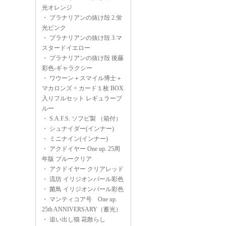
光オレンジ
・
プラナリアンの抜け殻 2.蛍
光ピンク
・
プラナリアンの抜け殻 3.マ
スタードイエロー
・
プラナリアンの抜け殻 後藤
彩色-ギャラクシー
・
ワウーン＋スマイル博士＋
マカロンズ + カード１枚 BOX
入りフルセット レギュラーブ
ルー
・
S.A.F.S. ソフビ製 （箱付）
・
シュナイダー(インナー)
・
ミニナイン(インナー)
・
アクドイヤー One up. 25周
年版 ブルークリア
・
アクドイヤー クリアレッド
・
流坊 イリジオンパール彩色
・
菌鳥 イリジオンパール彩色
・
マンティコア号 One up.
25th ANNIVERSARY（蓄光）
・
追い出し猫 花散らし