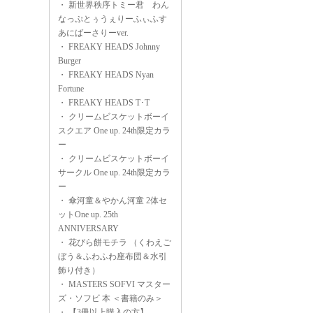
・
新世界秩序トミー君 わん
なっぷとぅうぇりーふぃふす
あにばーさりーver.
・
FREAKY HEADS Johnny
Burger
・
FREAKY HEADS Nyan
Fortune
・
FREAKY HEADS T･T
・
クリームビスケットボーイ
スクエア One up. 24th限定カラ
ー
・
クリームビスケットボーイ
サークル One up. 24th限定カラ
ー
・
傘河童＆やかん河童 2体セ
ットOne up. 25th
ANNIVERSARY
・
花びら餅モチラ （くわえご
ぼう＆ふわふわ座布団＆水引
飾り付き）
・
MASTERS SOFVI マスター
ズ・ソフビ 本 ＜書籍のみ＞
・
【3冊以上購入の方】