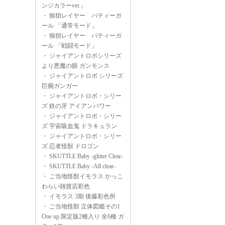
ンジカラーver.」
・
狼狽レイヤー パティーガ
ール 「通常モード」
・
狼狽レイヤー パティーガ
ール 「戦闘モード」
・
ジャイアントロボシリーズ
より悪魔の眼 ガンモンス
・
ジャイアントロボ シリーズ
巨腕ガンガー
・
ジャイアントロボ・シリー
ズ 鉄の牙 アイアンパワー
・
ジャイアントロボ・シリー
ズ 宇宙吸血鬼 ドラキュラン
・
ジャイアントロボ・シリー
ズ 忍者怪獣 ドロゴン
・
SKUTTLE Baby -glitter Clear-
・
SKUTTLE Baby -All clear-
・
ご当地怪獣イモラス かっこ
わらい雑貨店彩色
・
イモラス 3期 後藤彩色所
・
ご当地怪獣 立体図鑑その1
One up.限定版2種入り 全6種 ガ