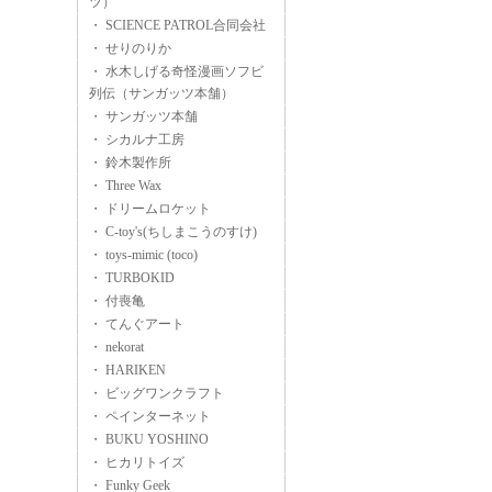
ツ）
・ SCIENCE PATROL合同会社
・ せりのりか
・ 水木しげる奇怪漫画ソフビ
列伝（サンガッツ本舗）
・ サンガッツ本舗
・ シカルナ工房
・ 鈴木製作所
・ Three Wax
・ ドリームロケット
・ C-toy's(ちしまこうのすけ)
・ toys-mimic (toco)
・ TURBOKID
・ 付喪亀
・ てんぐアート
・ nekorat
・ HARIKEN
・ ビッグワンクラフト
・ ペインターネット
・ BUKU YOSHINO
・ ヒカリトイズ
・ Funky Geek