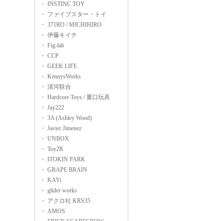
・ INSTINC TOY
・ ファイブスター・トイ
・ 371RO / MICHIHIRO
・ 伊藤キイチ
・ Fig-lab
・ CCP
・ GEEK LIFE
・ KennysWorks
・ 清河联合
・ Hardcore Toys / 重口玩具
・ Jay222
・ 3A (Ashley Wood)
・ Javier Jimenez
・ UNBOX
・ Toy2R
・ ITOKIN PARK
・ GRAPE BRAIN
・ KAYi
・ glider works
・ アクロ社 KRS35
・ AMOS