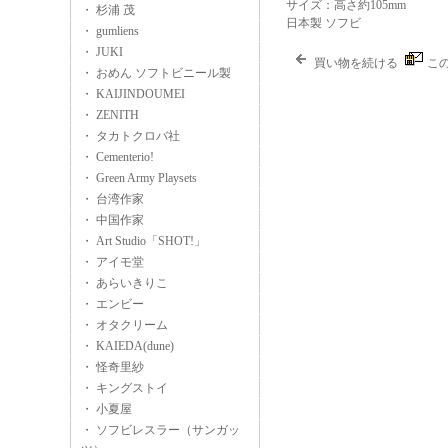
サイズ：高さ約105mm
・ 杉浦 茂
日本製 ソフビ
・ gumliens
・ JUKI
買い物を続ける
こ
・ おめん ソフトビニール製
・ KAIJINDOUMEI
・ ZENITH
・ タカトクロバ社
・ Cementerio!
・ Green Army Playsets
・ 台湾作家
・ 中国作家
・ Art Studio「SHOT!」
・ アイモ堂
・ あらいきりこ
・ エンビー
・ オタクリーム
・ KAIEDA(dune)
・ 怪奇里紗
・ キングストイ
・ 小夏屋
・ ソフビレスラー（サンガッ