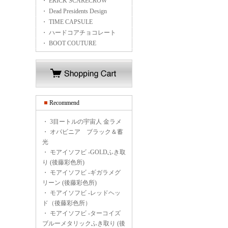
・ ERICK SCARECROW
・ Dead Presidents Design
・ TIME CAPSULE
・ ハードコアチョコレート
・ BOOT COUTURE
Recommend
・
3目ートルの宇宙人 金ラメ
・
オパビニア ブラック＆蓄
光
・
モアイソフビ -GOLDふき取
り (後藤彩色所)
・
モアイソフビ -ギガラメグ
リーン (後藤彩色所)
・
モアイソフビ -レッドヘッ
ド（後藤彩色所）
・
モアイソフビ -ターコイズ
ブルーメタリックふき取り (後