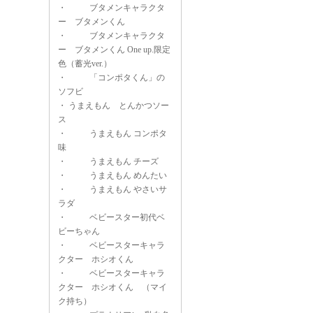
・
ブタメンキャラクタ
ー ブタメンくん
・
ブタメンキャラクタ
ー ブタメンくん One up.限定
色（蓄光ver.）
・
「コンポタくん」の
ソフビ
・
うまえもん とんかつソー
ス
・
うまえもん コンポタ
味
・
うまえもん チーズ
・
うまえもん めんたい
・
うまえもん やさいサ
ラダ
・
ベビースター初代ベ
ビーちゃん
・
ベビースターキャラ
クター ホシオくん
・
ベビースターキャラ
クター ホシオくん （マイ
ク持ち）