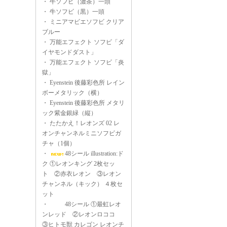
・
牛ソフビ（濃茶）一頭
・
牛ソフビ（黒）一頭
・
ミニアマビエソフビ クリア
ブルー
・
万能エフェクト ソフビ「ダ
イヤモンドダスト」
・
万能エフェクト ソフビ「炎
獄」
・
Eyenstein 後藤彩色所 レイン
ボーメタリック（横）
・
Eyenstein 後藤彩色所 メタリ
ック紫金銀緑（縦）
・
たたかえ！レオンズ 02 レ
オンチャンネルミニソフビガ
チャ（1個）
・
48シール illustration:ド
ク ①レオンキング 2枚セッ
ト ②赤衣レオン ③レオン
チャンネル（キック） ４枚セ
ット
・
48シール ①最虹レオ
ンレッド ②レオンロココ
③ヒトモ獣 カレゴン レオンチ