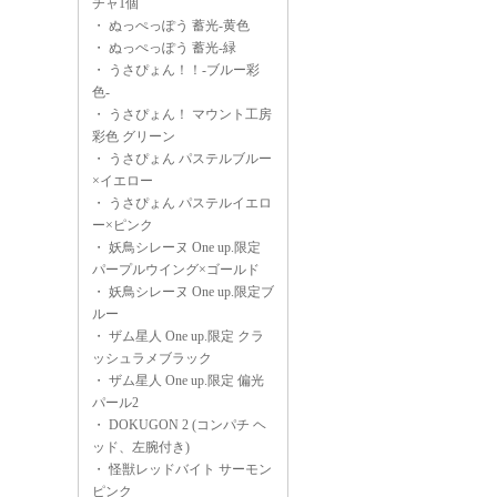
チャ1個
・
ぬっぺっぽう 蓄光-黄色
・
ぬっぺっぽう 蓄光-緑
・
うさぴょん！！-ブルー彩
色-
・
うさぴょん！ マウント工房
彩色 グリーン
・
うさぴょん パステルブルー
×イエロー
・
うさぴょん パステルイエロ
ー×ピンク
・
妖鳥シレーヌ One up.限定
パープルウイング×ゴールド
・
妖鳥シレーヌ One up.限定ブ
ルー
・
ザム星人 One up.限定 クラ
ッシュラメブラック
・
ザム星人 One up.限定 偏光
パール2
・
DOKUGON 2 (コンパチ ヘ
ッド、左腕付き)
・
怪獣レッドバイト サーモン
ピンク