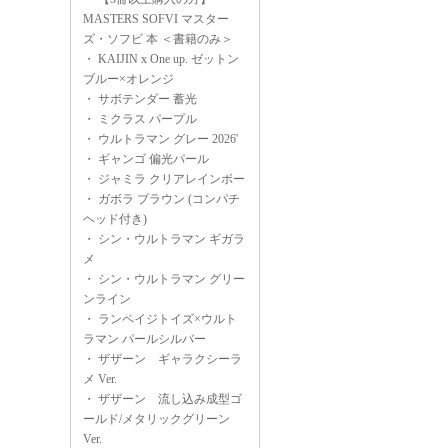
MASTERS SOFVI マスター
ズ・ソフビ 本 ＜書籍のみ＞
・
KAIJIN x One up. ゼットン
ブルー×オレンジ
・
サボテンダー 蓄光
・
ミクラス パープル
・
ウルトラマン グレー 2026'
・
ギャンゴ 偏光パール
・
ジャミラ クリアレインボー
・
ガボラ ブラウン (コンパチ
ヘッド付き)
・
シン・ウルトラマン ギガラ
メ
・
シン・ウルトラマン グリー
ンライン
・
ランペイジトイズ×ウルト
ラマン パールシルバー
・
ザザーン ギャラクシーラ
メ Ver.
・
ザザーン 流し込み成型ゴ
ールド/メタリックグリーン
Ver.