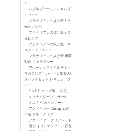
ロー
・
バブルプラナリアン 6.バブ
ルブルー
・
プラナリアンの抜け殻 1.蛍
光オレンジ
・
プラナリアンの抜け殻 2.蛍
光ピンク
・
プラナリアンの抜け殻 3.マ
スタードイエロー
・
プラナリアンの抜け殻 後藤
彩色-ギャラクシー
・
ワウーン＋スマイル博士＋
マカロンズ + カード１枚 BOX
入りフルセット レギュラーブ
ルー
・
S.A.F.S. ソフビ製 （箱付）
・
シュナイダー(インナー)
・
ミニナイン(インナー)
・
アクドイヤー One up. 25周
年版 ブルークリア
・
アクドイヤー クリアレッド
・
流坊 イリジオンパール彩色