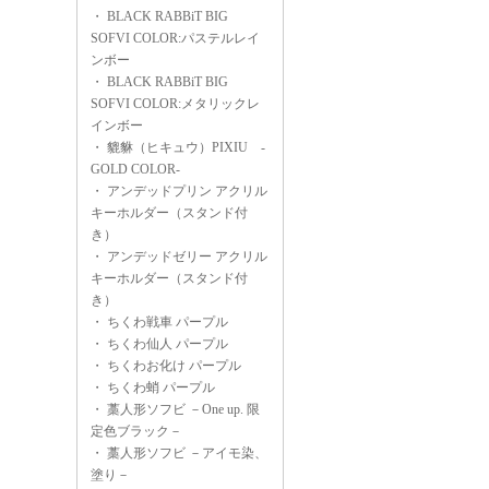
・
BLACK RABBiT BIG
SOFVI COLOR:パステルレイ
ンボー
・
BLACK RABBiT BIG
SOFVI COLOR:メタリックレ
インボー
・
貔貅（ヒキュウ）PIXIU -
GOLD COLOR-
・
アンデッドプリン アクリル
キーホルダー（スタンド付
き）
・
アンデッドゼリー アクリル
キーホルダー（スタンド付
き）
・
ちくわ戦車 パープル
・
ちくわ仙人 パープル
・
ちくわお化け パープル
・
ちくわ蛸 パープル
・
藁人形ソフビ －One up. 限
定色ブラック－
・
藁人形ソフビ －アイモ染、
塗り－