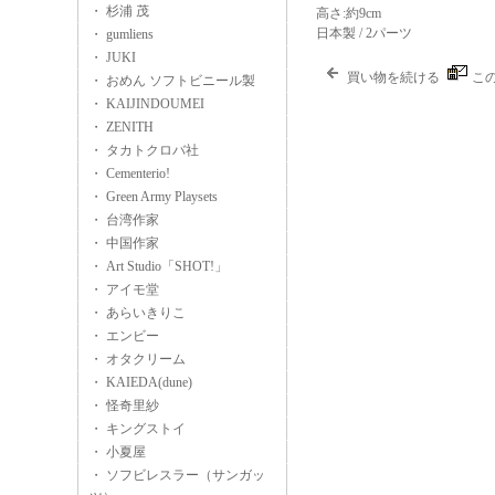
・ 杉浦 茂
高さ:約9cm
日本製 / 2パーツ
・ gumliens
・ JUKI
買い物を続ける
こ
・ おめん ソフトビニール製
・ KAIJINDOUMEI
・ ZENITH
・ タカトクロバ社
・ Cementerio!
・ Green Army Playsets
・ 台湾作家
・ 中国作家
・ Art Studio「SHOT!」
・ アイモ堂
・ あらいきりこ
・ エンビー
・ オタクリーム
・ KAIEDA(dune)
・ 怪奇里紗
・ キングストイ
・ 小夏屋
・ ソフビレスラー（サンガッ