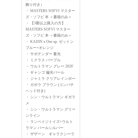
飾り付き）
・
MASTERS SOFVI マスター
ズ・ソフビ 本 ＜書籍のみ＞
・
【3冊以上購入の方】
MASTERS SOFVI マスター
ズ・ソフビ 本 ＜書籍のみ＞
・
KAIJIN x One up. ゼットン
ブルー×オレンジ
・
サボテンダー 蓄光
・
ミクラス パープル
・
ウルトラマン グレー 2026'
・
ギャンゴ 偏光パール
・
ジャミラ クリアレインボー
・
ガボラ ブラウン (コンパチ
ヘッド付き)
・
シン・ウルトラマン ギガラ
メ
・
シン・ウルトラマン グリー
ンライン
・
ランペイジトイズ×ウルト
ラマン パールシルバー
・
ザザーン ギャラクシーラ