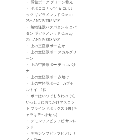
・
髑髏ボーグ グリーン蓄光
・
ボボココナッツ ＆ コボナ
ッツ ギガラメレッド One up.
25th ANNIVERSARY
・
蝙蝠怪獣パタパタン & コパ
タン ギガラメレッド One up.
25th ANNIVERSARY
・
上の空怪獣ボー あか
・
上の空怪獣ボー スカルグリ
ーン
・
上の空怪獣ボー チョコバナ
ナ
・
上の空怪獣ボー 夕焼け
・
上の空怪獣ボー2 カプセ
ルトイ 1個
・
ボーはいつでもうわのそら
いっしょにおでかけマスコッ
ト ブラインドボックス 1個 (キ
ャラは選べません)
・
デモンソフビソフビ サンレ
ッド
・
デモンソフビソフビ バナナ
イエロー