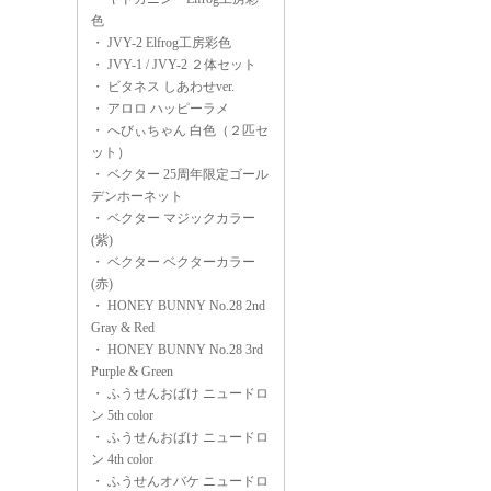
色
・
JVY-2 Elfrog工房彩色
・
JVY-1 / JVY-2 ２体セット
・
ビタネス しあわせver.
・
アロロ ハッピーラメ
・
へびぃちゃん 白色（２匹セ
ット）
・
ベクター 25周年限定ゴール
デンホーネット
・
ベクター マジックカラー
(紫)
・
ベクター ベクターカラー
(赤)
・
HONEY BUNNY No.28 2nd
Gray & Red
・
HONEY BUNNY No.28 3rd
Purple & Green
・
ふうせんおばけ ニュードロ
ン 5th color
・
ふうせんおばけ ニュードロ
ン 4th color
・
ふうせんオバケ ニュードロ