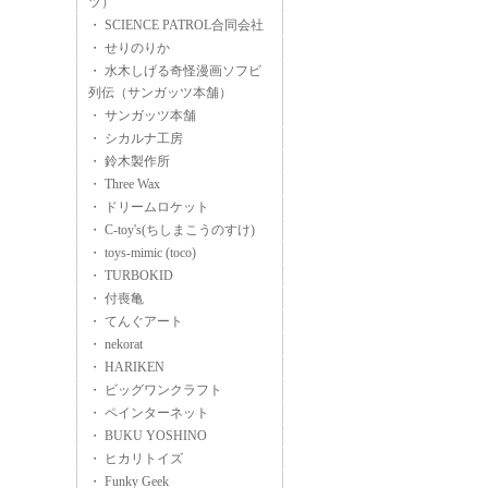
ツ）
・ SCIENCE PATROL合同会社
・ せりのりか
・ 水木しげる奇怪漫画ソフビ
列伝（サンガッツ本舗）
・ サンガッツ本舗
・ シカルナ工房
・ 鈴木製作所
・ Three Wax
・ ドリームロケット
・ C-toy's(ちしまこうのすけ)
・ toys-mimic (toco)
・ TURBOKID
・ 付喪亀
・ てんぐアート
・ nekorat
・ HARIKEN
・ ビッグワンクラフト
・ ペインターネット
・ BUKU YOSHINO
・ ヒカリトイズ
・ Funky Geek