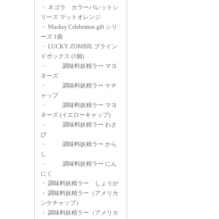
・
ネゴラ カラーパレットシ
リーズ マットオレンジ
・
Muckey Celebration gift シリ
ーズ 1個
・
LUCKY ZOMBIE ブライン
ドボックス (1個)
・
調味料妖精ラー マヨ
ネーズ
・
調味料妖精ラー ケチ
ャップ
・
調味料妖精ラー マヨ
ネーズ (イエローキャップ)
・
調味料妖精ラー わさ
び
・
調味料妖精ラー から
し
・
調味料妖精ラー にん
にく
・
調味料妖精ラー しょうが
・
調味料妖精ラー（アメリカ
ンケチャップ）
・
調味料妖精ラー（アメリカ