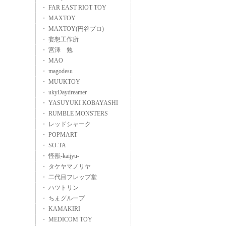
・ FAR EAST RIOT TOY
・ MAXTOY
・ MAXTOY(円谷プロ)
・ 妄想工作所
・ 宮澤 勉
・ MAO
・ magodesu
・ MUUKTOY
・ ukyDaydreamer
・ YASUYUKI KOBAYASHI
・ RUMBLE MONSTERS
・ レッドシャーク
・ POPMART
・ SO-TA
・ 怪獣-kaijyu-
・ タケヤマノリヤ
・ 二代目フレップ堂
・ ハツトリン
・ ちまグループ
・ KAMAKIRI
・ MEDICOM TOY