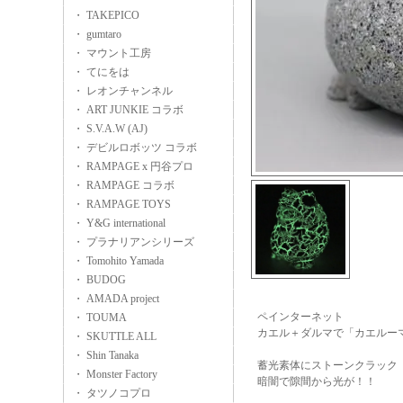
・ TAKEPICO
・ gumtaro
・ マウント工房
・ てにをは
・ レオンチャンネル
・ ART JUNKIE コラボ
・ S.V.A.W (AJ)
・ デビルロボッツ コラボ
・ RAMPAGE x 円谷プロ
・ RAMPAGE コラボ
・ RAMPAGE TOYS
・ Y&G international
・ プラナリアンシリーズ
・ Tomohito Yamada
・ BUDOG
・ AMADA project
ペインターネット
・ TOUMA
カエル＋ダルマで「カエルー
・ SKUTTLE ALL
・ Shin Tanaka
蓄光素体にストーンクラック
・ Monster Factory
暗闇で隙間から光が！！
・ タツノコプロ