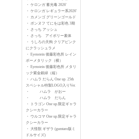
・
ケロンガ 蓄光毒 2026'
・
ケロンガ レギュラー系2026'
・
カメンゴ グリーンゴールド
・
ポンヌフ てにをは彩色 3期
・
さっち アッシュ
・
さっち アイボリー素体
・
うしろの天狗 クリアピンク
にクラッシュラメ
・
Eyenstein 後藤彩色所 レイン
ボーメタリック（横）
・
Eyenstein 後藤彩色所 メタリ
ック紫金銀緑（縦）
・
ハムラ だらん One up. 25th
スペシャル特製LOGO入りVer.
・
ハムラ がおー
・
ハムラ だらん
・
トラゴン One up.限定ギャラ
クシーカラー
・
ウルコマ One up.限定ギャラ
クシーカラー
・
大怪獣 ギザラ (gumtaro版ミ
ドルサイズ)