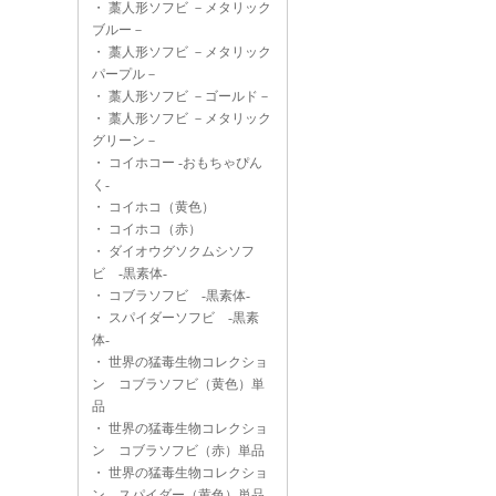
・
藁人形ソフビ －メタリック
ブルー－
・
藁人形ソフビ －メタリック
パープル－
・
藁人形ソフビ －ゴールド－
・
藁人形ソフビ －メタリック
グリーン－
・
コイホコー -おもちゃぴん
く-
・
コイホコ（黄色）
・
コイホコ（赤）
・
ダイオウグソクムシソフ
ビ -黒素体-
・
コブラソフビ -黒素体-
・
スパイダーソフビ -黒素
体-
・
世界の猛毒生物コレクショ
ン コブラソフビ（黄色）単
品
・
世界の猛毒生物コレクショ
ン コブラソフビ（赤）単品
・
世界の猛毒生物コレクショ
ン スパイダー（黄色）単品