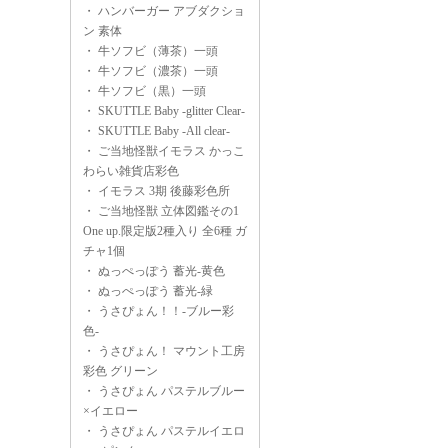
・
ハンバーガー アブダクショ
ン 素体
・
牛ソフビ（薄茶）一頭
・
牛ソフビ（濃茶）一頭
・
牛ソフビ（黒）一頭
・
SKUTTLE Baby -glitter Clear-
・
SKUTTLE Baby -All clear-
・
ご当地怪獣イモラス かっこ
わらい雑貨店彩色
・
イモラス 3期 後藤彩色所
・
ご当地怪獣 立体図鑑その1
One up.限定版2種入り 全6種 ガ
チャ1個
・
ぬっぺっぽう 蓄光-黄色
・
ぬっぺっぽう 蓄光-緑
・
うさぴょん！！-ブルー彩
色-
・
うさぴょん！ マウント工房
彩色 グリーン
・
うさぴょん パステルブルー
×イエロー
・
うさぴょん パステルイエロ