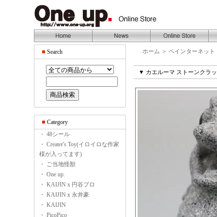
ホーム
＞
ペインターネット
Search
▼ カエルーマ ストーンクラッ
Category
・ 48シール
・ Creater's Toy(イロイロな作家
様が入ってます)
・ ご当地怪獣
・ One up.
・ KAIJIN x 円谷プロ
・ KAIJIN x 永井豪
・ KAIJIN
・ PicoPico