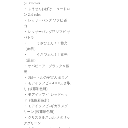
ン 3rd color
・
ふうせんおばけ ニュードロ
ン 2nd color
・
レッサーパンダ ソフビ 茶
白
・
レッサーパンダ?? ソフビ サ
バトラ
・
うさぴょん！！蓄光
（赤目）
・
うさぴょん！！蓄光
（黒目）
・
オパビニア ブラック＆蓄
光
・
3目ートルの宇宙人 金ラメ
・
モアイソフビ -GOLDふき取
り (後藤彩色所)
・
モアイソフビ -レッドヘッ
ド（後藤彩色所）
・
モアイソフビ -ギガラメグ
リーン (後藤彩色所)
・
クリスタルスカル メタリッ
クグリーン