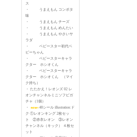
ス
・
うまえもん コンポタ
味
・
うまえもん チーズ
・
うまえもん めんたい
・
うまえもん やさいサ
ラダ
・
ベビースター初代ベ
ビーちゃん
・
ベビースターキャラ
クター ホシオくん
・
ベビースターキャラ
クター ホシオくん （マイ
ク持ち）
・
たたかえ！レオンズ 02 レ
オンチャンネルミニソフビガ
チャ（1個）
・
48シール illustration:ド
ク ①レオンキング 2枚セッ
ト ②赤衣レオン ③レオン
チャンネル（キック） ４枚セ
ット