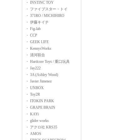
・ INSTINC TOY
・ ファイブスター・トイ
・ 371RO / MICHIHIRO
・ 伊藤キイチ
・ Fig-lab
・ CCP
・ GEEK LIFE
・ KennysWorks
・ 清河联合
・ Hardcore Toys / 重口玩具
・ Jay222
・ 3A (Ashley Wood)
・ Javier Jimenez
・ UNBOX
・ Toy2R
・ ITOKIN PARK
・ GRAPE BRAIN
・ KAYi
・ glider works
・ アクロ社 KRS35
・ AMOS