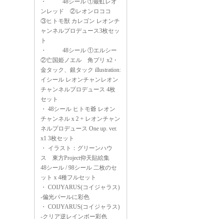
・
48シール ①最虹レオ
ンレッド ②レオンロココ
③ヒトモ獣 カレゴン レオンチ
ャンネルプロデュース3枚セッ
ト
・
48シール ①エルシー
②亡国姫ノエル 角プリ x2・
金タック、銀タック illustration:
イシール レオンチャンレオン
チャンネルプロデュース 4枚
セット
・
48シール ヒトモ爺 レオン
チャンネル x 2 + レオンチャン
ネルプロデュース One up. ver.
x1 3枚セット
・
イラスト：グリーンハウ
ス 東方Project仰天貼絵集
48シール / 98シール 二枚のセ
ット x 4種フルセット
・
COIJYARUS(コイジャラス)
-偏光パールに彩色
・
COIJYARUS(コイジャラス)
-クリア逆レインボー彩色