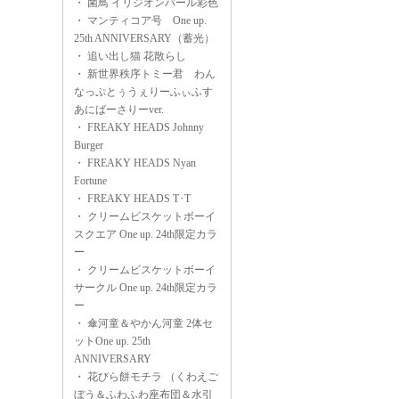
・
菌鳥 イリジオンパール彩色
・
マンティコア号 One up.
25th ANNIVERSARY（蓄光）
・
追い出し猫 花散らし
・
新世界秩序トミー君 わん
なっぷとぅうぇりーふぃふす
あにばーさりーver.
・
FREAKY HEADS Johnny
Burger
・
FREAKY HEADS Nyan
Fortune
・
FREAKY HEADS T･T
・
クリームビスケットボーイ
スクエア One up. 24th限定カラ
ー
・
クリームビスケットボーイ
サークル One up. 24th限定カラ
ー
・
傘河童＆やかん河童 2体セ
ットOne up. 25th
ANNIVERSARY
・
花びら餅モチラ （くわえご
ぼう＆ふわふわ座布団＆水引