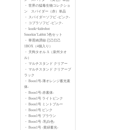
・
世界の猛毒生物コレクショ
ン スパイダー（赤）単品
・
スパイダーソフビ -ピンク-
・
コブラソフビ -ピンク-
・
kozik×kidrobot
Smorkin’Labbit 5色セット
・
華胥綺譚録 已己巳己
1BOX（4個入り）
・
天狗タオル A（泉州タオ
ル）
・
マルチスタンド クリアー
・
マルチスタンド クリアーブ
ラック
・
Boon1号-薄オレンジ蓄光素
体-
・
Boon1号-赤素体-
・
Boon1号 ライトピンク
・
Boon1号 ミントブルー
・
Boon1号 ピンク
・
Boon1号 ブラウン
・
Boon1号 -乳白色-
・
Boon1号 -黄緑蓄光-