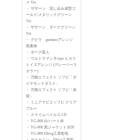
メ Ver.
・
ザザーン 流し込み成型ゴ
ールド/メタリックグリーン
Ver.
・
ザザーン ダークグリーン
Ver.
・
グビラ gumtaroアレンジ
黒素体
・
ボーグ星人
・
ウルトラマン B type ヒカリ
トイズアレンジ (グレーベース
カラー)
・
万能エフェクト ソフビ「ダ
イヤモンドダスト」
・
万能エフェクト ソフビ「炎
獄」
・
ミニアマビエソフビ クリア
ブルー
・
スライムペイル G.I.D
・
YG-800 白/ハート赤
・
YG-800 黒ジャケット2026'
・
YG-800 Elfrog工房彩色
・
ヤドカニン Elfrog工房彩