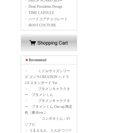
・ ERICK SCARECROW
・ Dead Presidents Design
・ TIME CAPSULE
・ ハードコアチョコレート
・ BOOT COUTURE
Recommend
・
ミドルサイズシリー
ズ ゴジラCREATION ヘドラ
2.0 スタンダード Ver.
・
ブタメンキャラクタ
ー ブタメンくん
・
ブタメンキャラクタ
ー ブタメンくん One up.限定
色（蓄光ver.）
・
「コンポタくん」の
ソフビ
・
うまえもん とんかつソー