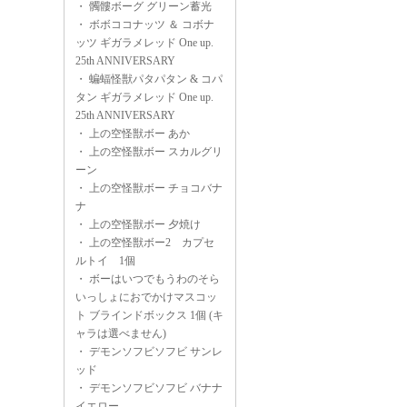
・
髑髏ボーグ グリーン蓄光
・
ボボココナッツ ＆ コボナ
ッツ ギガラメレッド One up.
25th ANNIVERSARY
・
蝙蝠怪獣パタパタン & コパ
タン ギガラメレッド One up.
25th ANNIVERSARY
・
上の空怪獣ボー あか
・
上の空怪獣ボー スカルグリ
ーン
・
上の空怪獣ボー チョコバナ
ナ
・
上の空怪獣ボー 夕焼け
・
上の空怪獣ボー2 カプセ
ルトイ 1個
・
ボーはいつでもうわのそら
いっしょにおでかけマスコッ
ト ブラインドボックス 1個 (キ
ャラは選べません)
・
デモンソフビソフビ サンレ
ッド
・
デモンソフビソフビ バナナ
イエロー