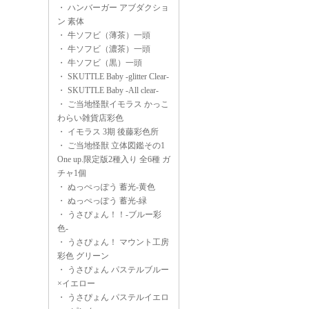
・
ハンバーガー アブダクショ
ン 素体
・
牛ソフビ（薄茶）一頭
・
牛ソフビ（濃茶）一頭
・
牛ソフビ（黒）一頭
・
SKUTTLE Baby -glitter Clear-
・
SKUTTLE Baby -All clear-
・
ご当地怪獣イモラス かっこ
わらい雑貨店彩色
・
イモラス 3期 後藤彩色所
・
ご当地怪獣 立体図鑑その1
One up.限定版2種入り 全6種 ガ
チャ1個
・
ぬっぺっぽう 蓄光-黄色
・
ぬっぺっぽう 蓄光-緑
・
うさぴょん！！-ブルー彩
色-
・
うさぴょん！ マウント工房
彩色 グリーン
・
うさぴょん パステルブルー
×イエロー
・
うさぴょん パステルイエロ