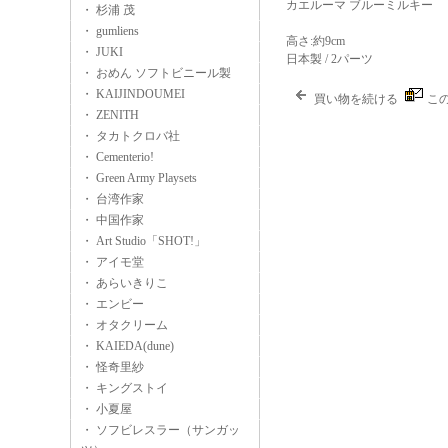
カエルーマ ブルーミルキー
・ 杉浦 茂
・ gumliens
高さ:約9cm
・ JUKI
日本製 / 2パーツ
・ おめん ソフトビニール製
・ KAIJINDOUMEI
買い物を続ける
こ
・ ZENITH
・ タカトクロバ社
・ Cementerio!
・ Green Army Playsets
・ 台湾作家
・ 中国作家
・ Art Studio「SHOT!」
・ アイモ堂
・ あらいきりこ
・ エンビー
・ オタクリーム
・ KAIEDA(dune)
・ 怪奇里紗
・ キングストイ
・ 小夏屋
・ ソフビレスラー（サンガッ