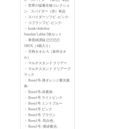
・
世界の猛毒生物コレクショ
ン スパイダー（赤）単品
・
スパイダーソフビ -ピンク-
・
コブラソフビ -ピンク-
・
kozik×kidrobot
Smorkin’Labbit 5色セット
・
華胥綺譚録 已己巳己
1BOX（4個入り）
・
天狗タオル A（泉州タオ
ル）
・
マルチスタンド クリアー
・
マルチスタンド クリアーブ
ラック
・
Boon1号-薄オレンジ蓄光素
体-
・
Boon1号-赤素体-
・
Boon1号 ライトピンク
・
Boon1号 ミントブルー
・
Boon1号 ピンク
・
Boon1号 ブラウン
・
Boon1号 -乳白色-
・
Boon1号 -黄緑蓄光-