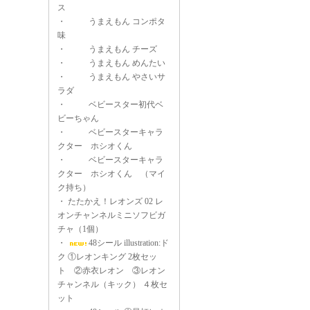
ス
・
うまえもん コンポタ
味
・
うまえもん チーズ
・
うまえもん めんたい
・
うまえもん やさいサ
ラダ
・
ベビースター初代ベ
ビーちゃん
・
ベビースターキャラ
クター ホシオくん
・
ベビースターキャラ
クター ホシオくん （マイ
ク持ち）
・
たたかえ！レオンズ 02 レ
オンチャンネルミニソフビガ
チャ（1個）
・
48シール illustration:ド
ク ①レオンキング 2枚セッ
ト ②赤衣レオン ③レオン
チャンネル（キック） ４枚セ
ット