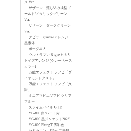
メ Ver.
・
ザザーン 流し込み成型ゴ
ールド/メタリックグリーン
Ver.
・
ザザーン ダークグリーン
Ver.
・
グビラ gumtaroアレンジ
黒素体
・
ボーグ星人
・
ウルトラマン B type ヒカリ
トイズアレンジ (グレーベース
カラー)
・
万能エフェクト ソフビ「ダ
イヤモンドダスト」
・
万能エフェクト ソフビ「炎
獄」
・
ミニアマビエソフビ クリア
ブルー
・
スライムペイル G.I.D
・
YG-800 白/ハート赤
・
YG-800 黒ジャケット2026'
・
YG-800 Elfrog工房彩色
・
ヤドカニン Elfrog工房彩