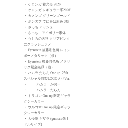
・
ケロンガ 蓄光毒 2026'
・
ケロンガ レギュラー系2026'
・
カメンゴ グリーンゴールド
・
ポンヌフ てにをは彩色 3期
・
さっち アッシュ
・
さっち アイボリー素体
・
うしろの天狗 クリアピンク
にクラッシュラメ
・
Eyenstein 後藤彩色所 レイン
ボーメタリック（横）
・
Eyenstein 後藤彩色所 メタリ
ック紫金銀緑（縦）
・
ハムラ だらん One up. 25th
スペシャル特製LOGO入りVer.
・
ハムラ がおー
・
ハムラ だらん
・
トラゴン One up.限定ギャラ
クシーカラー
・
ウルコマ One up.限定ギャラ
クシーカラー
・
大怪獣 ギザラ (gumtaro版ミ
ドルサイズ)