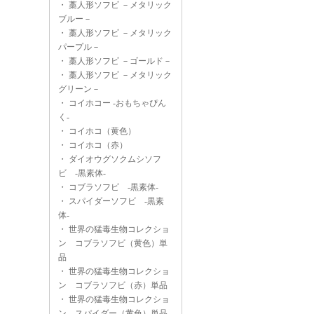
・
藁人形ソフビ －メタリック
ブルー－
・
藁人形ソフビ －メタリック
パープル－
・
藁人形ソフビ －ゴールド－
・
藁人形ソフビ －メタリック
グリーン－
・
コイホコー -おもちゃぴん
く-
・
コイホコ（黄色）
・
コイホコ（赤）
・
ダイオウグソクムシソフ
ビ -黒素体-
・
コブラソフビ -黒素体-
・
スパイダーソフビ -黒素
体-
・
世界の猛毒生物コレクショ
ン コブラソフビ（黄色）単
品
・
世界の猛毒生物コレクショ
ン コブラソフビ（赤）単品
・
世界の猛毒生物コレクショ
ン スパイダー（黄色）単品