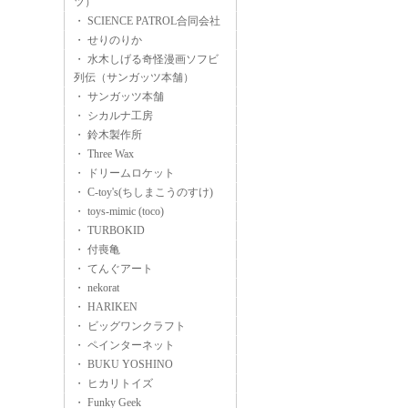
ツ）
・ SCIENCE PATROL合同会社
・ せりのりか
・ 水木しげる奇怪漫画ソフビ
列伝（サンガッツ本舗）
・ サンガッツ本舗
・ シカルナ工房
・ 鈴木製作所
・ Three Wax
・ ドリームロケット
・ C-toy's(ちしまこうのすけ)
・ toys-mimic (toco)
・ TURBOKID
・ 付喪亀
・ てんぐアート
・ nekorat
・ HARIKEN
・ ビッグワンクラフト
・ ペインターネット
・ BUKU YOSHINO
・ ヒカリトイズ
・ Funky Geek