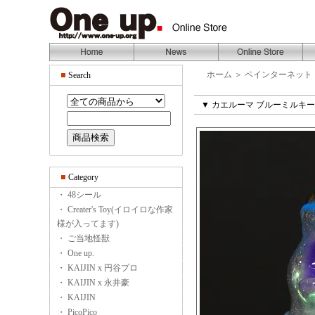
ホーム
＞
ペインターネット
Search
▼ カエルーマ ブルーミルキー
Category
・ 48シール
・ Creater's Toy(イロイロな作家
様が入ってます)
・ ご当地怪獣
・ One up.
・ KAIJIN x 円谷プロ
・ KAIJIN x 永井豪
・ KAIJIN
・ PicoPico