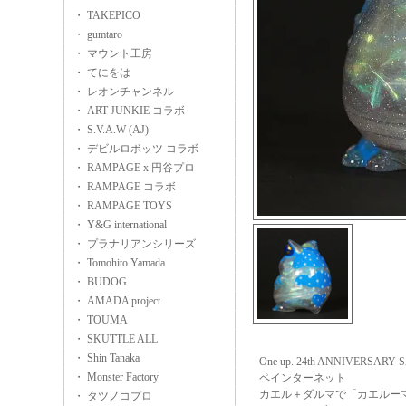
・ TAKEPICO
・ gumtaro
・ マウント工房
・ てにをは
・ レオンチャンネル
・ ART JUNKIE コラボ
・ S.V.A.W (AJ)
・ デビルロボッツ コラボ
・ RAMPAGE x 円谷プロ
・ RAMPAGE コラボ
・ RAMPAGE TOYS
・ Y&G international
・ プラナリアンシリーズ
・ Tomohito Yamada
・ BUDOG
・ AMADA project
・ TOUMA
・ SKUTTLE ALL
・ Shin Tanaka
One up. 24th ANNIVERSARY 
・ Monster Factory
ペインターネット
カエル＋ダルマで「カエルー
・ タツノコプロ