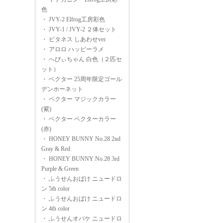
色
・
JVY-2 Elfrog工房彩色
・
JVY-1 / JVY-2 ２体セット
・
ビタネス しあわせver.
・
アロロ ハッピーラメ
・
へびぃちゃん 白色（２匹セ
ット）
・
ベクター 25周年限定ゴール
デンホーネット
・
ベクター マジックカラー
(紫)
・
ベクター ベクターカラー
(赤)
・
HONEY BUNNY No.28 2nd
Gray & Red
・
HONEY BUNNY No.28 3rd
Purple & Green
・
ふうせんおばけ ニュードロ
ン 5th color
・
ふうせんおばけ ニュードロ
ン 4th color
・
ふうせんオバケ ニュードロ