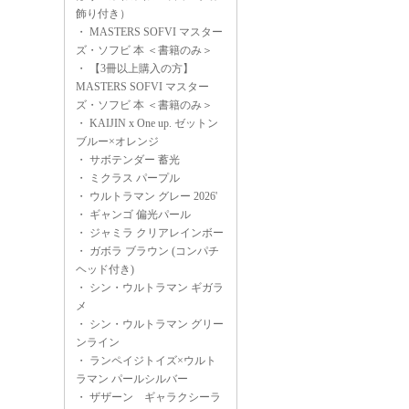
飾り付き）
・
MASTERS SOFVI マスター
ズ・ソフビ 本 ＜書籍のみ＞
・
【3冊以上購入の方】
MASTERS SOFVI マスター
ズ・ソフビ 本 ＜書籍のみ＞
・
KAIJIN x One up. ゼットン
ブルー×オレンジ
・
サボテンダー 蓄光
・
ミクラス パープル
・
ウルトラマン グレー 2026'
・
ギャンゴ 偏光パール
・
ジャミラ クリアレインボー
・
ガボラ ブラウン (コンパチ
ヘッド付き)
・
シン・ウルトラマン ギガラ
メ
・
シン・ウルトラマン グリー
ンライン
・
ランペイジトイズ×ウルト
ラマン パールシルバー
・
ザザーン ギャラクシーラ