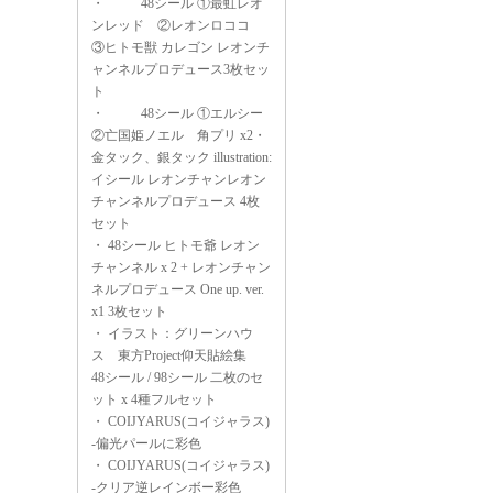
・
48シール ①最虹レオ
ンレッド ②レオンロココ
③ヒトモ獣 カレゴン レオンチ
ャンネルプロデュース3枚セッ
ト
・
48シール ①エルシー
②亡国姫ノエル 角プリ x2・
金タック、銀タック illustration:
イシール レオンチャンレオン
チャンネルプロデュース 4枚
セット
・
48シール ヒトモ爺 レオン
チャンネル x 2 + レオンチャン
ネルプロデュース One up. ver.
x1 3枚セット
・
イラスト：グリーンハウ
ス 東方Project仰天貼絵集
48シール / 98シール 二枚のセ
ット x 4種フルセット
・
COIJYARUS(コイジャラス)
-偏光パールに彩色
・
COIJYARUS(コイジャラス)
-クリア逆レインボー彩色