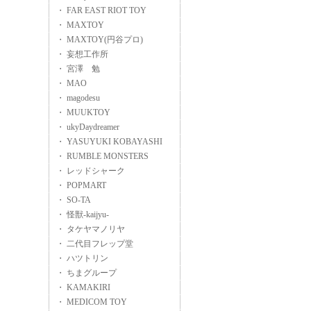
・ FAR EAST RIOT TOY
・ MAXTOY
・ MAXTOY(円谷プロ)
・ 妄想工作所
・ 宮澤 勉
・ MAO
・ magodesu
・ MUUKTOY
・ ukyDaydreamer
・ YASUYUKI KOBAYASHI
・ RUMBLE MONSTERS
・ レッドシャーク
・ POPMART
・ SO-TA
・ 怪獣-kaijyu-
・ タケヤマノリヤ
・ 二代目フレップ堂
・ ハツトリン
・ ちまグループ
・ KAMAKIRI
・ MEDICOM TOY