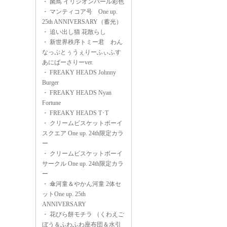
・
菌鳥 イリジオンパール彩色
・
マンティコア号 One up.
25th ANNIVERSARY（蓄光）
・
追い出し猫 花散らし
・
新世界秩序トミー君 わん
なっぷとぅうぇりーふぃふす
あにばーさりーver.
・
FREAKY HEADS Johnny
Burger
・
FREAKY HEADS Nyan
Fortune
・
FREAKY HEADS T･T
・
クリームビスケットボーイ
スクエア One up. 24th限定カラ
ー
・
クリームビスケットボーイ
サークル One up. 24th限定カラ
ー
・
傘河童＆やかん河童 2体セ
ットOne up. 25th
ANNIVERSARY
・
花びら餅モチラ （くわえご
ぼう＆ふわふわ座布団＆水引