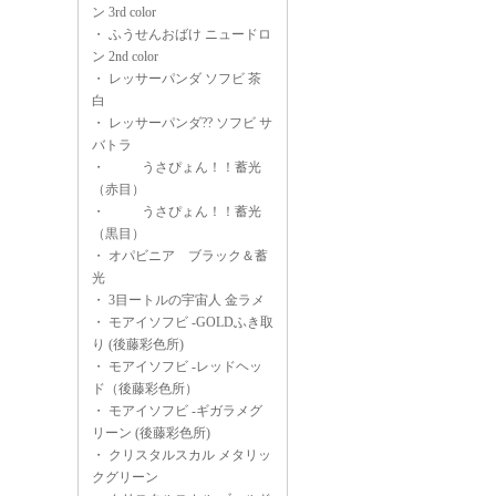
ン 3rd color
・
ふうせんおばけ ニュードロ
ン 2nd color
・
レッサーパンダ ソフビ 茶
白
・
レッサーパンダ?? ソフビ サ
バトラ
・
うさぴょん！！蓄光
（赤目）
・
うさぴょん！！蓄光
（黒目）
・
オパビニア ブラック＆蓄
光
・
3目ートルの宇宙人 金ラメ
・
モアイソフビ -GOLDふき取
り (後藤彩色所)
・
モアイソフビ -レッドヘッ
ド（後藤彩色所）
・
モアイソフビ -ギガラメグ
リーン (後藤彩色所)
・
クリスタルスカル メタリッ
クグリーン