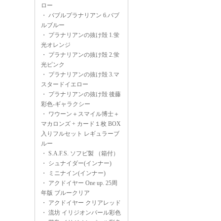
ロー
・
バブルプラナリアン 6.バブ
ルブルー
・
プラナリアンの抜け殻 1.蛍
光オレンジ
・
プラナリアンの抜け殻 2.蛍
光ピンク
・
プラナリアンの抜け殻 3.マ
スタードイエロー
・
プラナリアンの抜け殻 後藤
彩色-ギャラクシー
・
ワウーン＋スマイル博士＋
マカロンズ + カード１枚 BOX
入りフルセット レギュラーブ
ルー
・
S.A.F.S. ソフビ製 （箱付）
・
シュナイダー(インナー)
・
ミニナイン(インナー)
・
アクドイヤー One up. 25周
年版 ブルークリア
・
アクドイヤー クリアレッド
・
流坊 イリジオンパール彩色