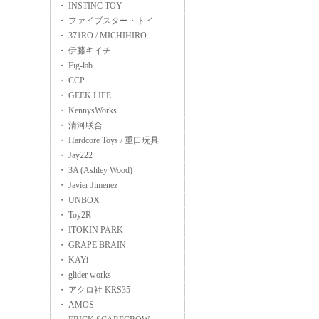
・ INSTINC TOY
・ ファイブスター・トイ
・ 371RO / MICHIHIRO
・ 伊藤キイチ
・ Fig-lab
・ CCP
・ GEEK LIFE
・ KennysWorks
・ 清河联合
・ Hardcore Toys / 重口玩具
・ Jay222
・ 3A (Ashley Wood)
・ Javier Jimenez
・ UNBOX
・ Toy2R
・ ITOKIN PARK
・ GRAPE BRAIN
・ KAYi
・ glider works
・ アクロ社 KRS35
・ AMOS