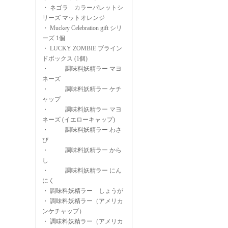
・
ネゴラ カラーパレットシ
リーズ マットオレンジ
・
Muckey Celebration gift シリ
ーズ 1個
・
LUCKY ZOMBIE ブライン
ドボックス (1個)
・
調味料妖精ラー マヨ
ネーズ
・
調味料妖精ラー ケチ
ャップ
・
調味料妖精ラー マヨ
ネーズ (イエローキャップ)
・
調味料妖精ラー わさ
び
・
調味料妖精ラー から
し
・
調味料妖精ラー にん
にく
・
調味料妖精ラー しょうが
・
調味料妖精ラー（アメリカ
ンケチャップ）
・
調味料妖精ラー（アメリカ