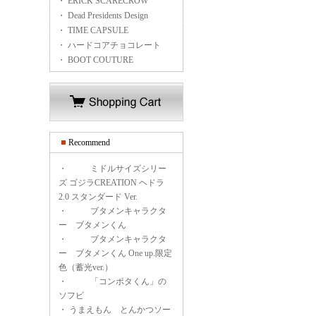
・ ERICK SCARECROW
・ Dead Presidents Design
・ TIME CAPSULE
・ ハードコアチョコレート
・ BOOT COUTURE
Recommend
・
ミドルサイズシリー
ズ ゴジラCREATION ヘドラ
2.0 スタンダード Ver.
・
ブタメンキャラクタ
ー ブタメンくん
・
ブタメンキャラクタ
ー ブタメンくん One up.限定
色（蓄光ver.）
・
「コンポタくん」の
ソフビ
・
うまえもん とんかつソー