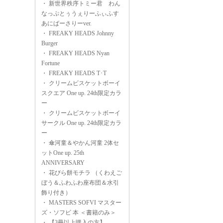
・
新世界秩序トミー君 わん
なっぷとぅうぇりーふぃふす
あにばーさりーver.
・
FREAKY HEADS Johnny
Burger
・
FREAKY HEADS Nyan
Fortune
・
FREAKY HEADS T･T
・
クリームビスケットボーイ
スクエア One up. 24th限定カラ
ー
・
クリームビスケットボーイ
サークル One up. 24th限定カラ
ー
・
傘河童＆やかん河童 2体セ
ットOne up. 25th
ANNIVERSARY
・
花びら餅モチラ （くわえご
ぼう＆ふわふわ座布団＆水引
飾り付き）
・
MASTERS SOFVI マスター
ズ・ソフビ 本 ＜書籍のみ＞
・
【3冊以上購入の方】