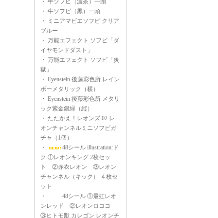
・
牛ソフビ（濃茶）一頭
・
牛ソフビ（黒）一頭
・
ミニアマビエソフビ クリア
ブルー
・
万能エフェクト ソフビ「ダ
イヤモンドダスト」
・
万能エフェクト ソフビ「炎
獄」
・
Eyenstein 後藤彩色所 レイン
ボーメタリック（横）
・
Eyenstein 後藤彩色所 メタリ
ック紫金銀緑（縦）
・
たたかえ！レオンズ 02 レ
オンチャンネルミニソフビガ
チャ（1個）
・
48シール illustration:ド
ク ①レオンキング 2枚セッ
ト ②赤衣レオン ③レオン
チャンネル（キック） ４枚セ
ット
・
48シール ①最虹レオ
ンレッド ②レオンロココ
③ヒトモ獣 カレゴン レオンチ