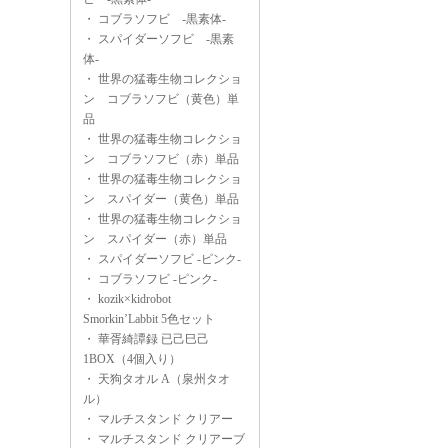
・
コブラソフビ -黒素体-
・
スパイダーソフビ -黒素
体-
・
世界の猛毒生物コレクショ
ン コブラソフビ（黄色）単
品
・
世界の猛毒生物コレクショ
ン コブラソフビ（赤）単品
・
世界の猛毒生物コレクショ
ン スパイダー（黄色）単品
・
世界の猛毒生物コレクショ
ン スパイダー（赤）単品
・
スパイダーソフビ -ピンク-
・
コブラソフビ -ピンク-
・
kozik×kidrobot
Smorkin’Labbit 5色セット
・
華胥綺譚録 已己巳己
1BOX（4個入り）
・
天狗タオル A（泉州タオ
ル）
・
マルチスタンド クリアー
・
マルチスタンド クリアーブ