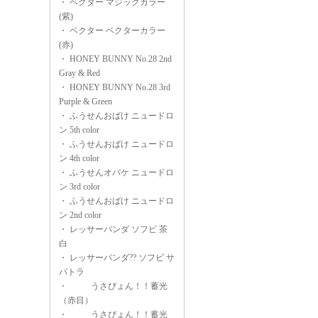
・
ベクター マジックカラー
(紫)
・
ベクター ベクターカラー
(赤)
・
HONEY BUNNY No.28 2nd
Gray & Red
・
HONEY BUNNY No.28 3rd
Purple & Green
・
ふうせんおばけ ニュードロ
ン 5th color
・
ふうせんおばけ ニュードロ
ン 4th color
・
ふうせんオバケ ニュードロ
ン 3rd color
・
ふうせんおばけ ニュードロ
ン 2nd color
・
レッサーパンダ ソフビ 茶
白
・
レッサーパンダ?? ソフビ サ
バトラ
・
うさぴょん！！蓄光
（赤目）
・
うさぴょん！！蓄光