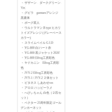
・
ザザーン ダークグリーン
Ver.
・
グビラ gumtaroアレンジ
黒素体
・
ボーグ星人
・
ウルトラマン B type ヒカリ
トイズアレンジ (グレーベース
カラー)
・
スライムペイル G.I.D
・
YG-800 白/ハート赤
・
YG-800 黒ジャケット2026'
・
YG-800 Elfrog工房彩色
・
ヤドカニン Elfrog工房彩
色
・
JVY-2 Elfrog工房彩色
・
JVY-1 / JVY-2 ２体セット
・
ビタネス しあわせver.
・
アロロ ハッピーラメ
・
へびぃちゃん 白色（２匹セ
ット）
・
ベクター 25周年限定ゴール
デンホーネット