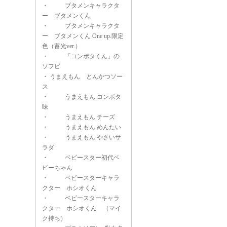
・
ブタメンキャラクタ
ー ブタメンくん
・
ブタメンキャラクタ
ー ブタメンくん One up.限定
色（蓄光ver.）
・
「コンポタくん」の
ソフビ
・
うまえもん とんかつソー
ス
・
うまえもん コンポタ
味
・
うまえもん チーズ
・
うまえもん めんたい
・
うまえもん やさいサ
ラダ
・
ベビースター初代ベ
ビーちゃん
・
ベビースターキャラ
クター ホシオくん
・
ベビースターキャラ
クター ホシオくん （マイ
ク持ち）