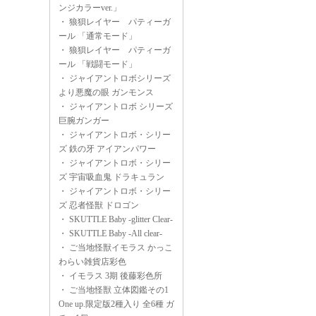
ンジカラーver.」
・
狼狽レイヤー パティーガ
ール 「通常モード」
・
狼狽レイヤー パティーガ
ール 「戦闘モード」
・
ジャイアントロボシリーズ
より悪魔の眼 ガンモンス
・
ジャイアントロボ シリーズ
巨腕ガンガー
・
ジャイアントロボ・シリー
ズ 鉄の牙 アイアンパワー
・
ジャイアントロボ・シリー
ズ 宇宙吸血鬼 ドラキュラン
・
ジャイアントロボ・シリー
ズ 忍者怪獣 ドロゴン
・
SKUTTLE Baby -glitter Clear-
・
SKUTTLE Baby -All clear-
・
ご当地怪獣イモラス かっこ
わらい雑貨店彩色
・
イモラス 3期 後藤彩色所
・
ご当地怪獣 立体図鑑その1
One up.限定版2種入り 全6種 ガ