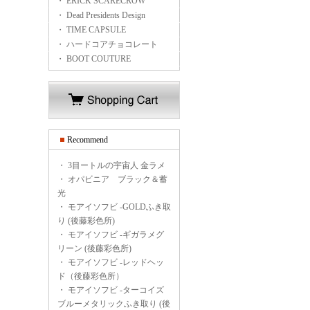
・ ERICK SCARECROW
・ Dead Presidents Design
・ TIME CAPSULE
・ ハードコアチョコレート
・ BOOT COUTURE
Recommend
・
3目ートルの宇宙人 金ラメ
・
オパビニア ブラック＆蓄
光
・
モアイソフビ -GOLDふき取
り (後藤彩色所)
・
モアイソフビ -ギガラメグ
リーン (後藤彩色所)
・
モアイソフビ -レッドヘッ
ド（後藤彩色所）
・
モアイソフビ -ターコイズ
ブルーメタリックふき取り (後