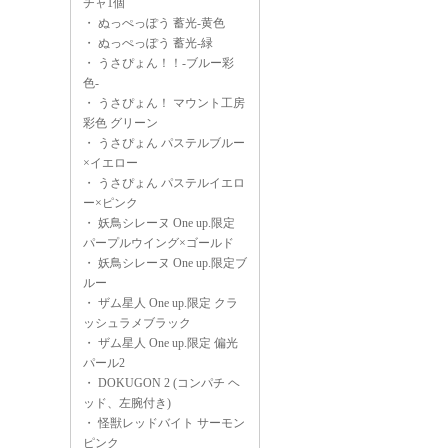
チャ1個
・
ぬっぺっぽう 蓄光-黄色
・
ぬっぺっぽう 蓄光-緑
・
うさぴょん！！-ブルー彩
色-
・
うさぴょん！ マウント工房
彩色 グリーン
・
うさぴょん パステルブルー
×イエロー
・
うさぴょん パステルイエロ
ー×ピンク
・
妖鳥シレーヌ One up.限定
パープルウイング×ゴールド
・
妖鳥シレーヌ One up.限定ブ
ルー
・
ザム星人 One up.限定 クラ
ッシュラメブラック
・
ザム星人 One up.限定 偏光
パール2
・
DOKUGON 2 (コンパチ ヘ
ッド、左腕付き)
・
怪獣レッドバイト サーモン
ピンク