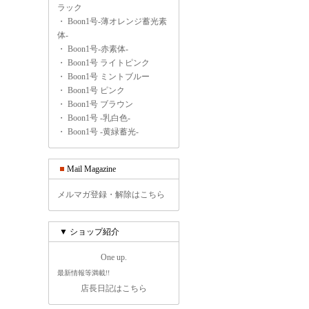
ラック
・
Boon1号-薄オレンジ蓄光素
体-
・
Boon1号-赤素体-
・
Boon1号 ライトピンク
・
Boon1号 ミントブルー
・
Boon1号 ピンク
・
Boon1号 ブラウン
・
Boon1号 -乳白色-
・
Boon1号 -黄緑蓄光-
Mail Magazine
メルマガ登録・解除はこちら
▼ ショップ紹介
One up.
最新情報等満載!!
店長日記はこちら