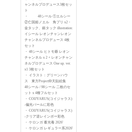
ャンネルプロデュース3枚セッ
ト
・
48シール ①エルシー
②亡国姫ノエル 角プリ x2・
金タック、銀タック illustration:
イシール レオンチャンレオン
チャンネルプロデュース 4枚
セット
・
48シール ヒトモ爺 レオン
チャンネル x 2 + レオンチャン
ネルプロデュース One up. ver.
x1 3枚セット
・
イラスト：グリーンハウ
ス 東方Project仰天貼絵集
48シール / 98シール 二枚のセ
ット x 4種フルセット
・
COIJYARUS(コイジャラス)
-偏光パールに彩色
・
COIJYARUS(コイジャラス)
-クリア逆レインボー彩色
・
ケロンガ 蓄光毒 2026'
・
ケロンガ レギュラー系2026'