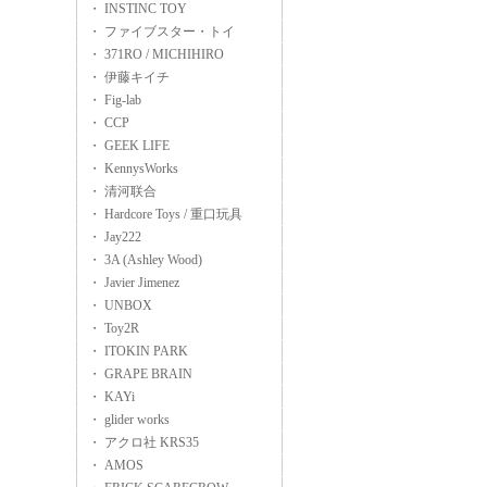
・ INSTINC TOY
・ ファイブスター・トイ
・ 371RO / MICHIHIRO
・ 伊藤キイチ
・ Fig-lab
・ CCP
・ GEEK LIFE
・ KennysWorks
・ 清河联合
・ Hardcore Toys / 重口玩具
・ Jay222
・ 3A (Ashley Wood)
・ Javier Jimenez
・ UNBOX
・ Toy2R
・ ITOKIN PARK
・ GRAPE BRAIN
・ KAYi
・ glider works
・ アクロ社 KRS35
・ AMOS