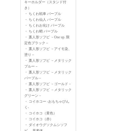
キーホルダー（スタンド付
き）
・
ちくわ戦車 パープル
・
ちくわ仙人 パープル
・
ちくわお化け パープル
・
ちくわ蛸 パープル
・
藁人形ソフビ －One up. 限
定色ブラック－
・
藁人形ソフビ －アイモ染、
塗り－
・
藁人形ソフビ －メタリック
ブルー－
・
藁人形ソフビ －メタリック
パープル－
・
藁人形ソフビ －ゴールド－
・
藁人形ソフビ －メタリック
グリーン－
・
コイホコー -おもちゃぴん
く-
・
コイホコ（黄色）
・
コイホコ（赤）
・
ダイオウグソクムシソフ
ビ -黒素体-