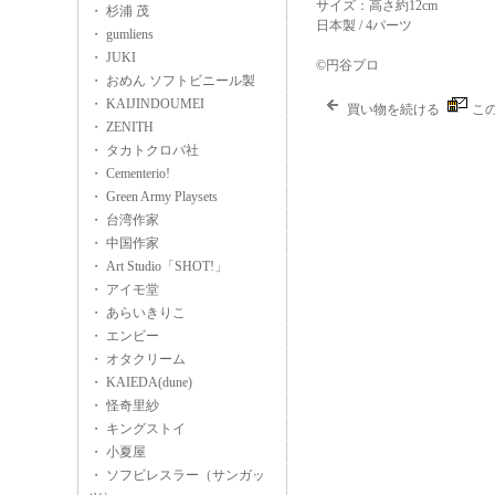
サイズ：高さ約12cm
・ 杉浦 茂
日本製 / 4パーツ
・ gumliens
・ JUKI
©円谷プロ
・ おめん ソフトビニール製
・ KAIJINDOUMEI
買い物を続ける
こ
・ ZENITH
・ タカトクロバ社
・ Cementerio!
・ Green Army Playsets
・ 台湾作家
・ 中国作家
・ Art Studio「SHOT!」
・ アイモ堂
・ あらいきりこ
・ エンビー
・ オタクリーム
・ KAIEDA(dune)
・ 怪奇里紗
・ キングストイ
・ 小夏屋
・ ソフビレスラー（サンガッ