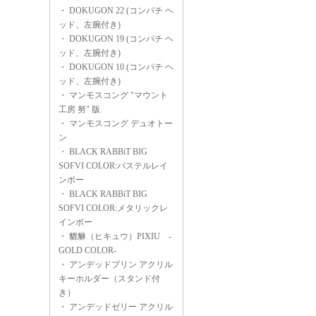
・
DOKUGON 22 (コンパチ ヘ
ッド、左腕付き)
・
DOKUGON 19 (コンパチ ヘ
ッド、左腕付き)
・
DOKUGON 10 (コンパチ ヘ
ッド、左腕付き)
・
マンモスコング "マウント
工房 努" 版
・
マンモスコング デュオトー
ン
・
BLACK RABBiT BIG
SOFVI COLOR:パステルレイ
ンボー
・
BLACK RABBiT BIG
SOFVI COLOR:メタリックレ
インボー
・
貔貅（ヒキュウ）PIXIU -
GOLD COLOR-
・
アンデッドプリン アクリル
キーホルダー（スタンド付
き）
・
アンデッドゼリー アクリル