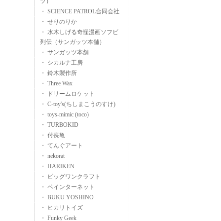
ツ）
・ SCIENCE PATROL合同会社
・ せりのりか
・ 水木しげる奇怪漫画ソフビ
列伝（サンガッツ本舗）
・ サンガッツ本舗
・ シカルナ工房
・ 鈴木製作所
・ Three Wax
・ ドリームロケット
・ C-toy's(ちしまこうのすけ)
・ toys-mimic (toco)
・ TURBOKID
・ 付喪亀
・ てんぐアート
・ nekorat
・ HARIKEN
・ ビッグワンクラフト
・ ペインターネット
・ BUKU YOSHINO
・ ヒカリトイズ
・ Funky Geek