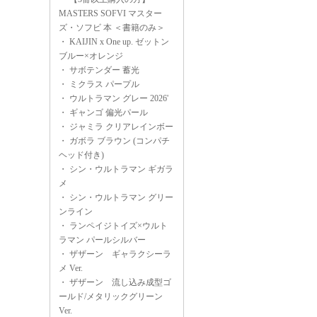
MASTERS SOFVI マスター
ズ・ソフビ 本 ＜書籍のみ＞
・
KAIJIN x One up. ゼットン
ブルー×オレンジ
・
サボテンダー 蓄光
・
ミクラス パープル
・
ウルトラマン グレー 2026'
・
ギャンゴ 偏光パール
・
ジャミラ クリアレインボー
・
ガボラ ブラウン (コンパチ
ヘッド付き)
・
シン・ウルトラマン ギガラ
メ
・
シン・ウルトラマン グリー
ンライン
・
ランペイジトイズ×ウルト
ラマン パールシルバー
・
ザザーン ギャラクシーラ
メ Ver.
・
ザザーン 流し込み成型ゴ
ールド/メタリックグリーン
Ver.