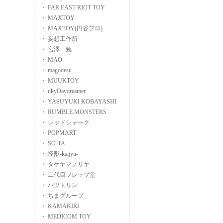
・ FAR EAST RIOT TOY
・ MAXTOY
・ MAXTOY(円谷プロ)
・ 妄想工作所
・ 宮澤 勉
・ MAO
・ magodesu
・ MUUKTOY
・ ukyDaydreamer
・ YASUYUKI KOBAYASHI
・ RUMBLE MONSTERS
・ レッドシャーク
・ POPMART
・ SO-TA
・ 怪獣-kaijyu-
・ タケヤマノリヤ
・ 二代目フレップ堂
・ ハツトリン
・ ちまグループ
・ KAMAKIRI
・ MEDICOM TOY