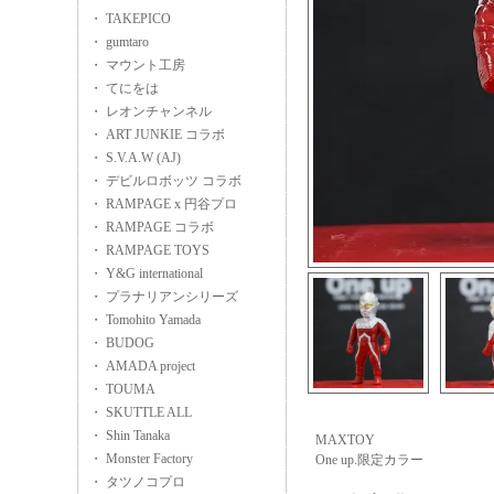
・ TAKEPICO
・ gumtaro
・ マウント工房
・ てにをは
・ レオンチャンネル
・ ART JUNKIE コラボ
・ S.V.A.W (AJ)
・ デビルロボッツ コラボ
・ RAMPAGE x 円谷プロ
・ RAMPAGE コラボ
・ RAMPAGE TOYS
・ Y&G international
・ プラナリアンシリーズ
・ Tomohito Yamada
・ BUDOG
・ AMADA project
・ TOUMA
・ SKUTTLE ALL
・ Shin Tanaka
MAXTOY
・ Monster Factory
One up.限定カラー
・ タツノコプロ