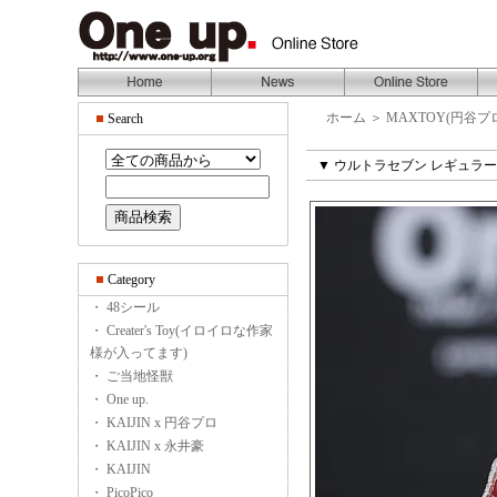
ホーム
＞
MAXTOY(円谷プ
Search
▼ ウルトラセブン レギュラー系
Category
・ 48シール
・ Creater's Toy(イロイロな作家
様が入ってます)
・ ご当地怪獣
・ One up.
・ KAIJIN x 円谷プロ
・ KAIJIN x 永井豪
・ KAIJIN
・ PicoPico