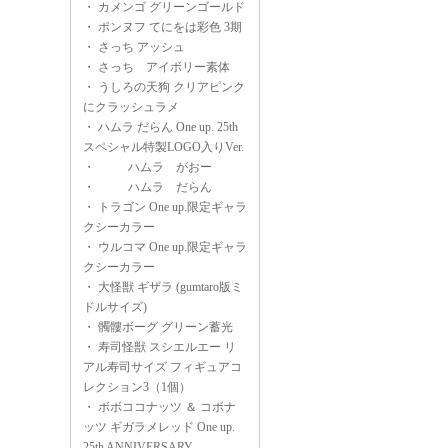
・
カメンゴ グリーンゴールド
・
ポンヌフ てにをは彩色 3期
・
さっち アッシュ
・
さっち アイボリー素体
・
うしろの天狗 クリアピンク
にクラッシュラメ
・
ハムラ だらん One up. 25th
スペシャル特製LOGO入りVer.
・
ハムラ がおー
・
ハムラ だらん
・
トラゴン One up.限定ギャラ
クシーカラー
・
ウルコマ One up.限定ギャラ
クシーカラー
・
大怪獣 ギザラ (gumtaro版ミ
ドルサイズ)
・
髑髏ボーグ グリーン蓄光
・
寿司怪獣 スシエルエー リ
アル寿司サイズ フィギュアコ
レクション3（1個）
・
ボボココナッツ ＆ コボナ
ッツ ギガラメレッド One up.
25th ANNIVERSARY