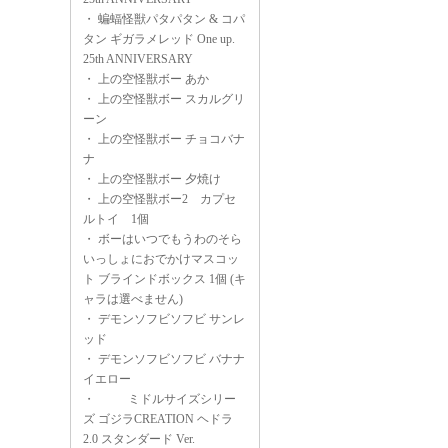
・
蝙蝠怪獣パタパタン & コパ
タン ギガラメレッド One up.
25th ANNIVERSARY
・
上の空怪獣ボー あか
・
上の空怪獣ボー スカルグリ
ーン
・
上の空怪獣ボー チョコバナ
ナ
・
上の空怪獣ボー 夕焼け
・
上の空怪獣ボー2 カプセ
ルトイ 1個
・
ボーはいつでもうわのそら
いっしょにおでかけマスコッ
ト ブラインドボックス 1個 (キ
ャラは選べません)
・
デモンソフビソフビ サンレ
ッド
・
デモンソフビソフビ バナナ
イエロー
・
ミドルサイズシリー
ズ ゴジラCREATION ヘドラ
2.0 スタンダード Ver.