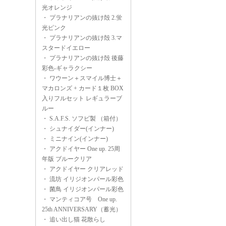
光オレンジ
・
プラナリアンの抜け殻 2.蛍
光ピンク
・
プラナリアンの抜け殻 3.マ
スタードイエロー
・
プラナリアンの抜け殻 後藤
彩色-ギャラクシー
・
ワウーン＋スマイル博士＋
マカロンズ + カード１枚 BOX
入りフルセット レギュラーブ
ルー
・
S.A.F.S. ソフビ製 （箱付）
・
シュナイダー(インナー)
・
ミニナイン(インナー)
・
アクドイヤー One up. 25周
年版 ブルークリア
・
アクドイヤー クリアレッド
・
流坊 イリジオンパール彩色
・
菌鳥 イリジオンパール彩色
・
マンティコア号 One up.
25th ANNIVERSARY（蓄光）
・
追い出し猫 花散らし