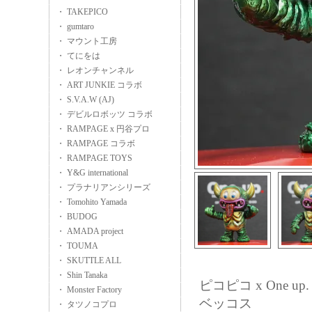
・ TAKEPICO
・ gumtaro
・ マウント工房
・ てにをは
・ レオンチャンネル
・ ART JUNKIE コラボ
・ S.V.A.W (AJ)
・ デビルロボッツ コラボ
・ RAMPAGE x 円谷プロ
・ RAMPAGE コラボ
・ RAMPAGE TOYS
・ Y&G international
・ プラナリアンシリーズ
・ Tomohito Yamada
・ BUDOG
・ AMADA project
・ TOUMA
・ SKUTTLE ALL
・ Shin Tanaka
ピコピコ x One up.
・ Monster Factory
ベッコス
・ タツノコプロ