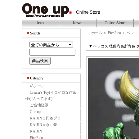
ホーム
＞
PicoPico
＞
ベッコ（
Search
▼ ベッコス 後藤彩色所彩色 
Category
・ 48シール
・ Creater's Toy(イロイロな作家
様が入ってます)
・ ご当地怪獣
・ One up.
・ KAIJIN x 円谷プロ
・ KAIJIN x 永井豪
・ KAIJIN
・ PicoPico