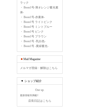
ラック
・
Boon1号-薄オレンジ蓄光素
体-
・
Boon1号-赤素体-
・
Boon1号 ライトピンク
・
Boon1号 ミントブルー
・
Boon1号 ピンク
・
Boon1号 ブラウン
・
Boon1号 -乳白色-
・
Boon1号 -黄緑蓄光-
Mail Magazine
メルマガ登録・解除はこちら
▼ ショップ紹介
One up.
最新情報等満載!!
店長日記はこちら