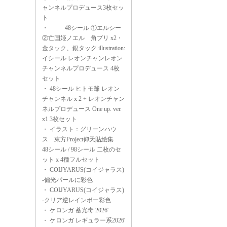
ャンネルプロデュース3枚セッ
ト
・
48シール ①エルシー
②亡国姫ノエル 角プリ x2・
金タック、銀タック illustration:
イシール レオンチャンレオン
チャンネルプロデュース 4枚
セット
・
48シール ヒトモ爺 レオン
チャンネル x 2 + レオンチャン
ネルプロデュース One up. ver.
x1 3枚セット
・
イラスト：グリーンハウ
ス 東方Project仰天貼絵集
48シール / 98シール 二枚のセ
ット x 4種フルセット
・
COIJYARUS(コイジャラス)
-偏光パールに彩色
・
COIJYARUS(コイジャラス)
-クリア逆レインボー彩色
・
ケロンガ 蓄光毒 2026'
・
ケロンガ レギュラー系2026'