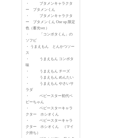
・
ブタメンキャラクタ
ー ブタメンくん
・
ブタメンキャラクタ
ー ブタメンくん One up.限定
色（蓄光ver.）
・
「コンポタくん」の
ソフビ
・
うまえもん とんかつソー
ス
・
うまえもん コンポタ
味
・
うまえもん チーズ
・
うまえもん めんたい
・
うまえもん やさいサ
ラダ
・
ベビースター初代ベ
ビーちゃん
・
ベビースターキャラ
クター ホシオくん
・
ベビースターキャラ
クター ホシオくん （マイ
ク持ち）