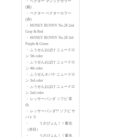
・
ベクター マジックカラー
(紫)
・
ベクター ベクターカラー
(赤)
・
HONEY BUNNY No.28 2nd
Gray & Red
・
HONEY BUNNY No.28 3rd
Purple & Green
・
ふうせんおばけ ニュードロ
ン 5th color
・
ふうせんおばけ ニュードロ
ン 4th color
・
ふうせんオバケ ニュードロ
ン 3rd color
・
ふうせんおばけ ニュードロ
ン 2nd color
・
レッサーパンダ ソフビ 茶
白
・
レッサーパンダ?? ソフビ サ
バトラ
・
うさぴょん！！蓄光
（赤目）
・
うさぴょん！！蓄光