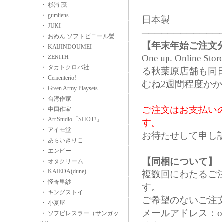
・ 杉浦 茂
・ gumliens
日本製
・ JUKI
────────────
・ おめん ソフトビニール製
【年末年始ご注文
・ KAIJINDOUMEI
One up. Onl
・ ZENITH
・ タカトクロバ社
る秋葉原店舗も同
・ Cementerio!
むね2週間程度か
・ Green Army Playsets
・ 台湾作家
ご注文はお支払い
・ 中国作家
・ Art Studio「SHOT!」
す。
・ アイモ堂
お待たせして申し
・ あらいきりこ
・ エンビー
【同梱について】
・ オタクリーム
・ KAIEDA(dune)
複数回にわたるご
・ 怪奇里紗
す。
・ キングストイ
ご希望のないご注
・ 小夏屋
メールアドレス：oneup
・ ソフビレスラー（サンガッ