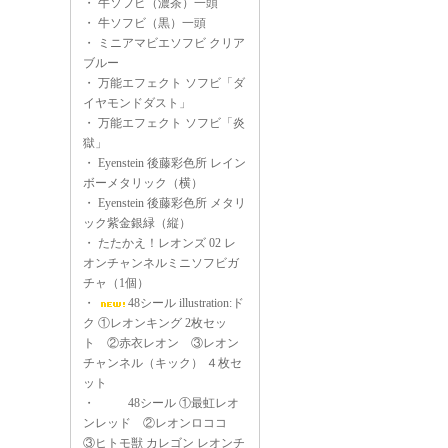
・
牛ソフビ（濃茶）一頭
・
牛ソフビ（黒）一頭
・
ミニアマビエソフビ クリア
ブルー
・
万能エフェクト ソフビ「ダ
イヤモンドダスト」
・
万能エフェクト ソフビ「炎
獄」
・
Eyenstein 後藤彩色所 レイン
ボーメタリック（横）
・
Eyenstein 後藤彩色所 メタリ
ック紫金銀緑（縦）
・
たたかえ！レオンズ 02 レ
オンチャンネルミニソフビガ
チャ（1個）
・
48シール illustration:ド
ク ①レオンキング 2枚セッ
ト ②赤衣レオン ③レオン
チャンネル（キック） ４枚セ
ット
・
48シール ①最虹レオ
ンレッド ②レオンロココ
③ヒトモ獣 カレゴン レオンチ