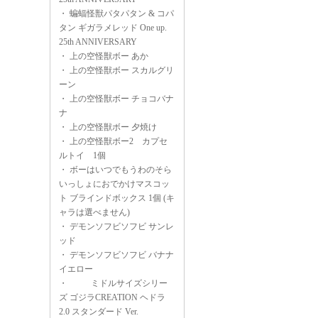
・
蝙蝠怪獣パタパタン & コパ
タン ギガラメレッド One up.
25th ANNIVERSARY
・
上の空怪獣ボー あか
・
上の空怪獣ボー スカルグリ
ーン
・
上の空怪獣ボー チョコバナ
ナ
・
上の空怪獣ボー 夕焼け
・
上の空怪獣ボー2 カプセ
ルトイ 1個
・
ボーはいつでもうわのそら
いっしょにおでかけマスコッ
ト ブラインドボックス 1個 (キ
ャラは選べません)
・
デモンソフビソフビ サンレ
ッド
・
デモンソフビソフビ バナナ
イエロー
・
ミドルサイズシリー
ズ ゴジラCREATION ヘドラ
2.0 スタンダード Ver.