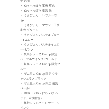
チャ1個
・
ぬっぺっぽう 蓄光-黄色
・
ぬっぺっぽう 蓄光-緑
・
うさぴょん！！-ブルー彩
色-
・
うさぴょん！ マウント工房
彩色 グリーン
・
うさぴょん パステルブルー
×イエロー
・
うさぴょん パステルイエロ
ー×ピンク
・
妖鳥シレーヌ One up.限定
パープルウイング×ゴールド
・
妖鳥シレーヌ One up.限定ブ
ルー
・
ザム星人 One up.限定 クラ
ッシュラメブラック
・
ザム星人 One up.限定 偏光
パール2
・
DOKUGON 2 (コンパチ ヘ
ッド、左腕付き)
・
怪獣レッドバイト サーモン
ピンク