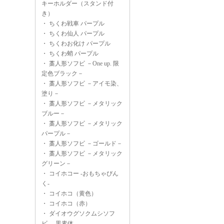
キーホルダー（スタンド付
き）
・
ちくわ戦車 パープル
・
ちくわ仙人 パープル
・
ちくわお化け パープル
・
ちくわ蛸 パープル
・
藁人形ソフビ －One up. 限
定色ブラック－
・
藁人形ソフビ －アイモ染、
塗り－
・
藁人形ソフビ －メタリック
ブルー－
・
藁人形ソフビ －メタリック
パープル－
・
藁人形ソフビ －ゴールド－
・
藁人形ソフビ －メタリック
グリーン－
・
コイホコー -おもちゃぴん
く-
・
コイホコ（黄色）
・
コイホコ（赤）
・
ダイオウグソクムシソフ
ビ -黒素体-