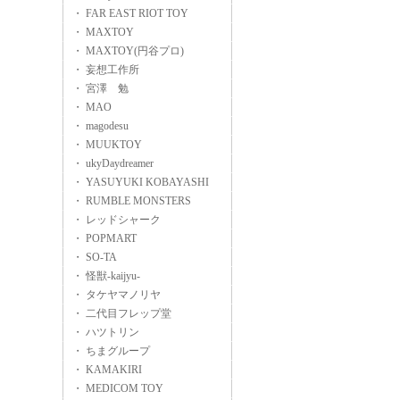
・ FAR EAST RIOT TOY
・ MAXTOY
・ MAXTOY(円谷プロ)
・ 妄想工作所
・ 宮澤 勉
・ MAO
・ magodesu
・ MUUKTOY
・ ukyDaydreamer
・ YASUYUKI KOBAYASHI
・ RUMBLE MONSTERS
・ レッドシャーク
・ POPMART
・ SO-TA
・ 怪獣-kaijyu-
・ タケヤマノリヤ
・ 二代目フレップ堂
・ ハツトリン
・ ちまグループ
・ KAMAKIRI
・ MEDICOM TOY