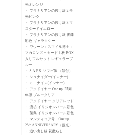
光オレンジ
・
プラナリアンの抜け殻 2.蛍
光ピンク
・
プラナリアンの抜け殻 3.マ
スタードイエロー
・
プラナリアンの抜け殻 後藤
彩色-ギャラクシー
・
ワウーン＋スマイル博士＋
マカロンズ + カード１枚 BOX
入りフルセット レギュラーブ
ルー
・
S.A.F.S. ソフビ製 （箱付）
・
シュナイダー(インナー)
・
ミニナイン(インナー)
・
アクドイヤー One up. 25周
年版 ブルークリア
・
アクドイヤー クリアレッド
・
流坊 イリジオンパール彩色
・
菌鳥 イリジオンパール彩色
・
マンティコア号 One up.
25th ANNIVERSARY（蓄光）
・
追い出し猫 花散らし