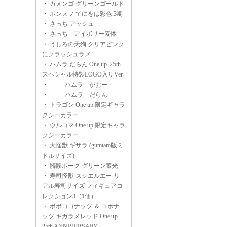
・
カメンゴ グリーンゴールド
・
ポンヌフ てにをは彩色 3期
・
さっち アッシュ
・
さっち アイボリー素体
・
うしろの天狗 クリアピンク
にクラッシュラメ
・
ハムラ だらん One up. 25th
スペシャル特製LOGO入りVer.
・
ハムラ がおー
・
ハムラ だらん
・
トラゴン One up.限定ギャラ
クシーカラー
・
ウルコマ One up.限定ギャラ
クシーカラー
・
大怪獣 ギザラ (gumtaro版ミ
ドルサイズ)
・
髑髏ボーグ グリーン蓄光
・
寿司怪獣 スシエルエー リ
アル寿司サイズ フィギュアコ
レクション3（1個）
・
ボボココナッツ ＆ コボナ
ッツ ギガラメレッド One up.
25th ANNIVERSARY