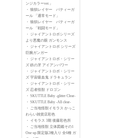
ンジカラーver.」
・
狼狽レイヤー パティーガ
ール 「通常モード」
・
狼狽レイヤー パティーガ
ール 「戦闘モード」
・
ジャイアントロボシリーズ
より悪魔の眼 ガンモンス
・
ジャイアントロボ シリーズ
巨腕ガンガー
・
ジャイアントロボ・シリー
ズ 鉄の牙 アイアンパワー
・
ジャイアントロボ・シリー
ズ 宇宙吸血鬼 ドラキュラン
・
ジャイアントロボ・シリー
ズ 忍者怪獣 ドロゴン
・
SKUTTLE Baby -glitter Clear-
・
SKUTTLE Baby -All clear-
・
ご当地怪獣イモラス かっこ
わらい雑貨店彩色
・
イモラス 3期 後藤彩色所
・
ご当地怪獣 立体図鑑その1
One up.限定版2種入り 全6種 ガ