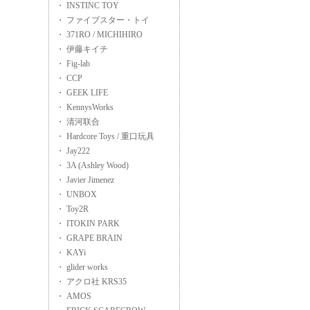
・ INSTINC TOY
・ ファイブスター・トイ
・ 371RO / MICHIHIRO
・ 伊藤キイチ
・ Fig-lab
・ CCP
・ GEEK LIFE
・ KennysWorks
・ 清河联合
・ Hardcore Toys / 重口玩具
・ Jay222
・ 3A (Ashley Wood)
・ Javier Jimenez
・ UNBOX
・ Toy2R
・ ITOKIN PARK
・ GRAPE BRAIN
・ KAYi
・ glider works
・ アクロ社 KRS35
・ AMOS