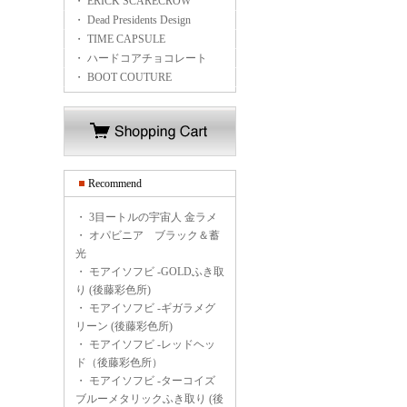
・ ERICK SCARECROW
・ Dead Presidents Design
・ TIME CAPSULE
・ ハードコアチョコレート
・ BOOT COUTURE
Recommend
・
3目ートルの宇宙人 金ラメ
・
オパビニア ブラック＆蓄
光
・
モアイソフビ -GOLDふき取
り (後藤彩色所)
・
モアイソフビ -ギガラメグ
リーン (後藤彩色所)
・
モアイソフビ -レッドヘッ
ド（後藤彩色所）
・
モアイソフビ -ターコイズ
ブルーメタリックふき取り (後