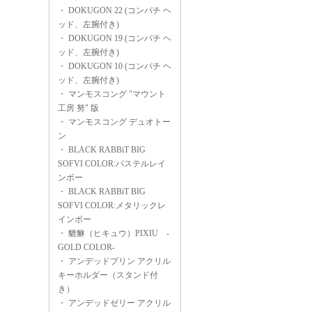
・
DOKUGON 22 (コンパチ ヘ
ッド、左腕付き)
・
DOKUGON 19 (コンパチ ヘ
ッド、左腕付き)
・
DOKUGON 10 (コンパチ ヘ
ッド、左腕付き)
・
マンモスコング "マウント
工房 努" 版
・
マンモスコング デュオトー
ン
・
BLACK RABBiT BIG
SOFVI COLOR:パステルレイ
ンボー
・
BLACK RABBiT BIG
SOFVI COLOR:メタリックレ
インボー
・
貔貅（ヒキュウ）PIXIU -
GOLD COLOR-
・
アンデッドプリン アクリル
キーホルダー（スタンド付
き）
・
アンデッドゼリー アクリル