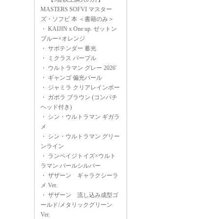
MASTERS SOFVI マスター
ズ・ソフビ 本 ＜書籍のみ＞
・
KAIJIN x One up. ゼットン
ブルー×オレンジ
・
サボテンダー 蓄光
・
ミクラス パープル
・
ウルトラマン グレー 2026'
・
ギャンゴ 偏光パール
・
ジャミラ クリアレインボー
・
ガボラ ブラウン (コンパチ
ヘッド付き)
・
シン・ウルトラマン ギガラ
メ
・
シン・ウルトラマン グリー
ンライン
・
ランペイジトイズ×ウルト
ラマン パールシルバー
・
ザザーン ギャラクシーラ
メ Ver.
・
ザザーン 流し込み成型ゴ
ールド/メタリックグリーン
Ver.