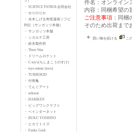
ツ）
件名：オンライン
・ SCIENCE PATROL合同会社
内容：同梱希望の
・ せりのりか
ご注意事項
：同梱
・ 水木しげる奇怪漫画ソフビ
そのため出荷まで
列伝（サンガッツ本舗）
・ サンガッツ本舗
・ シカルナ工房
買い物を続ける
こ
・ 鈴木製作所
・ Three Wax
・ ドリームロケット
・ C-toy's(ちしまこうのすけ)
・ toys-mimic (toco)
・ TURBOKID
・ 付喪亀
・ てんぐアート
・ nekorat
・ HARIKEN
・ ビッグワンクラフト
・ ペインターネット
・ BUKU YOSHINO
・ ヒカリトイズ
・ Funky Geek