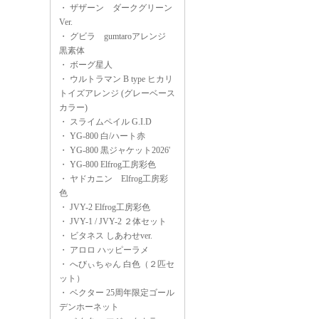
・
ザザーン ダークグリーン
Ver.
・
グビラ gumtaroアレンジ
黒素体
・
ボーグ星人
・
ウルトラマン B type ヒカリ
トイズアレンジ (グレーベース
カラー)
・
スライムペイル G.I.D
・
YG-800 白/ハート赤
・
YG-800 黒ジャケット2026'
・
YG-800 Elfrog工房彩色
・
ヤドカニン Elfrog工房彩
色
・
JVY-2 Elfrog工房彩色
・
JVY-1 / JVY-2 ２体セット
・
ビタネス しあわせver.
・
アロロ ハッピーラメ
・
へびぃちゃん 白色（２匹セ
ット）
・
ベクター 25周年限定ゴール
デンホーネット