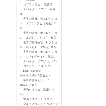
・
コブラソフビ -黒素体-
・
スパイダーソフビ -黒素
体-
・
世界の猛毒生物コレクショ
ン コブラソフビ（黄色）単
品
・
世界の猛毒生物コレクショ
ン コブラソフビ（赤）単品
・
世界の猛毒生物コレクショ
ン スパイダー（黄色）単品
・
世界の猛毒生物コレクショ
ン スパイダー（赤）単品
・
スパイダーソフビ -ピンク-
・
コブラソフビ -ピンク-
・
kozik×kidrobot
Smorkin’Labbit 5色セット
・
華胥綺譚録 已己巳己
1BOX（4個入り）
・
天狗タオル A（泉州タオ
ル）
・
マルチスタンド クリアー
・
マルチスタンド クリアーブ