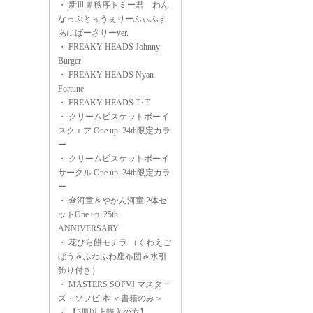
・
新世界秩序トミー君 わん
なっぷとぅうぇりーふぃふす
あにばーさりーver.
・
FREAKY HEADS Johnny
Burger
・
FREAKY HEADS Nyan
Fortune
・
FREAKY HEADS T･T
・
クリームビスケットボーイ
スクエア One up. 24th限定カラ
ー
・
クリームビスケットボーイ
サークル One up. 24th限定カラ
ー
・
傘河童＆やかん河童 2体セ
ットOne up. 25th
ANNIVERSARY
・
花びら餅モチラ （くわえご
ぼう＆ふわふわ座布団＆水引
飾り付き）
・
MASTERS SOFVI マスター
ズ・ソフビ 本 ＜書籍のみ＞
・
【3冊以上購入の方】