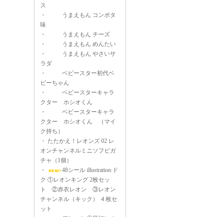
ス
・
うまえもん コンポタ
味
・
うまえもん チーズ
・
うまえもん めんたい
・
うまえもん やさいサ
ラダ
・
ベビースター初代ベ
ビーちゃん
・
ベビースターキャラ
クター ホシオくん
・
ベビースターキャラ
クター ホシオくん （マイ
ク持ち）
・
たたかえ！レオンズ 02 レ
オンチャンネルミニソフビガ
チャ（1個）
・
48シール illustration:ド
ク ①レオンキング 2枚セッ
ト ②赤衣レオン ③レオン
チャンネル（キック） ４枚セ
ット