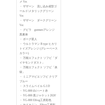
メ Ver.
・
ザザーン 流し込み成型ゴ
ールド/メタリックグリーン
Ver.
・
ザザーン ダークグリーン
Ver.
・
グビラ gumtaroアレンジ
黒素体
・
ボーグ星人
・
ウルトラマン B type ヒカリ
トイズアレンジ (グレーベース
カラー)
・
万能エフェクト ソフビ「ダ
イヤモンドダスト」
・
万能エフェクト ソフビ「炎
獄」
・
ミニアマビエソフビ クリア
ブルー
・
スライムペイル G.I.D
・
YG-800 白/ハート赤
・
YG-800 黒ジャケット2026'
・
YG-800 Elfrog工房彩色
・
ヤドカニン Elfrog工房彩