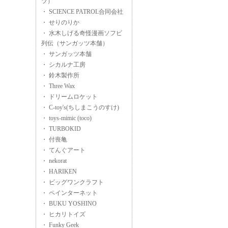
ツ）
・ SCIENCE PATROL合同会社
・ せりのりか
・ 水木しげる奇怪漫画ソフビ
列伝（サンガッツ本舗）
・ サンガッツ本舗
・ シカルナ工房
・ 鈴木製作所
・ Three Wax
・ ドリームロケット
・ C-toy's(ちしまこうのすけ)
・ toys-mimic (toco)
・ TURBOKID
・ 付喪亀
・ てんぐアート
・ nekorat
・ HARIKEN
・ ビッグワンクラフト
・ ペインターネット
・ BUKU YOSHINO
・ ヒカリトイズ
・ Funky Geek