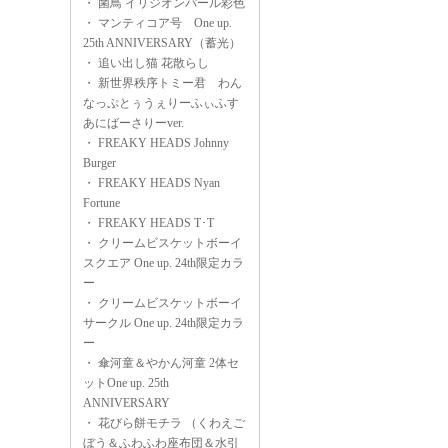
・
菌鳥 イリジオンパール彩色
・
マンティコア号 One up.
25th ANNIVERSARY（蓄光）
・
追い出し猫 花散らし
・
新世界秩序トミー君 わん
なっぷとぅうぇりーふぃふす
あにばーさりーver.
・
FREAKY HEADS Johnny
Burger
・
FREAKY HEADS Nyan
Fortune
・
FREAKY HEADS T･T
・
クリームビスケットボーイ
スクエア One up. 24th限定カラ
ー
・
クリームビスケットボーイ
サークル One up. 24th限定カラ
ー
・
傘河童＆やかん河童 2体セ
ットOne up. 25th
ANNIVERSARY
・
花びら餅モチラ （くわえご
ぼう＆ふわふわ座布団＆水引