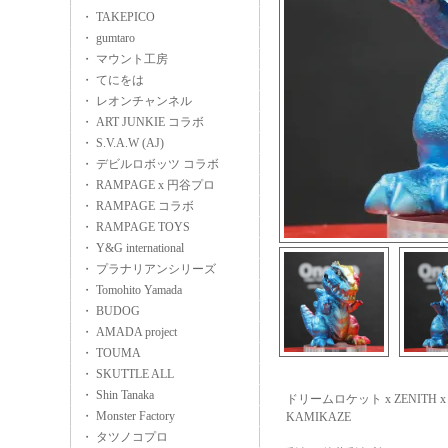
・ TAKEPICO
・ gumtaro
・ マウント工房
・ てにをは
・ レオンチャンネル
・ ART JUNKIE コラボ
・ S.V.A.W (AJ)
・ デビルロボッツ コラボ
・ RAMPAGE x 円谷プロ
・ RAMPAGE コラボ
・ RAMPAGE TOYS
・ Y&G international
・ プラナリアンシリーズ
・ Tomohito Yamada
・ BUDOG
・ AMADA project
・ TOUMA
・ SKUTTLE ALL
・ Shin Tanaka
ドリームロケット x ZENITH x O
・ Monster Factory
KAMIKAZE
・ タツノコプロ