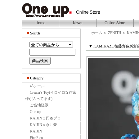
ホーム
＞
ZENITH
＞
KAMI
Search
▼ KAMIKAZE 後藤彩色所彩
Category
・ 48シール
・ Creater's Toy(イロイロな作家
様が入ってます)
・ ご当地怪獣
・ One up.
・ KAIJIN x 円谷プロ
・ KAIJIN x 永井豪
・ KAIJIN
・ PicoPico