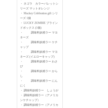
・
ネゴラ カラーパレットシ
リーズ マットオレンジ
・
Muckey Celebration gift シリ
ーズ 1個
・
LUCKY ZOMBIE ブライン
ドボックス (1個)
・
調味料妖精ラー マヨ
ネーズ
・
調味料妖精ラー ケチ
ャップ
・
調味料妖精ラー マヨ
ネーズ (イエローキャップ)
・
調味料妖精ラー わさ
び
・
調味料妖精ラー から
し
・
調味料妖精ラー にん
にく
・
調味料妖精ラー しょうが
・
調味料妖精ラー（アメリカ
ンケチャップ）
・
調味料妖精ラー（アメリカ