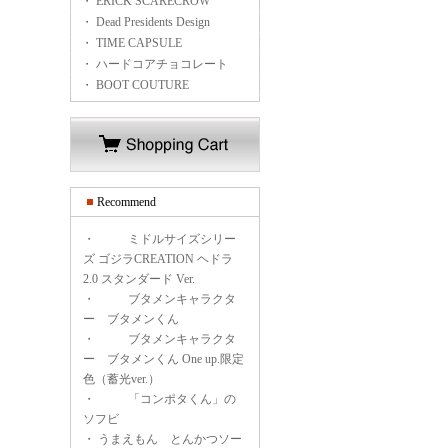
・ ERICK SCARECROW
・ Dead Presidents Design
・ TIME CAPSULE
・ ハードコアチョコレート
・ BOOT COUTURE
Recommend
・
ミドルサイズシリー
ズ ゴジラCREATION ヘドラ
2.0 スタンダード Ver.
・
ブタメンキャラクタ
ー ブタメンくん
・
ブタメンキャラクタ
ー ブタメンくん One up.限定
色（蓄光ver.）
・
「コンポタくん」の
ソフビ
・
うまえもん とんかつソー