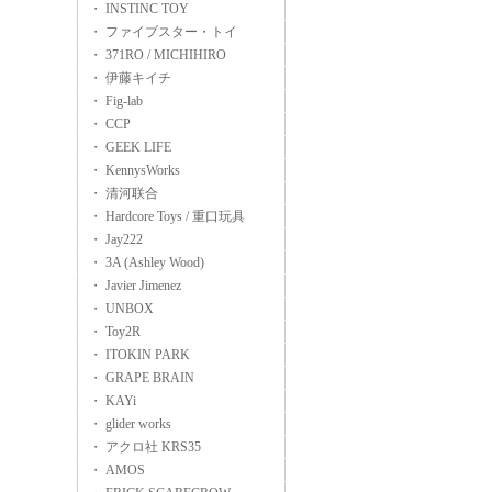
・ INSTINC TOY
・ ファイブスター・トイ
・ 371RO / MICHIHIRO
・ 伊藤キイチ
・ Fig-lab
・ CCP
・ GEEK LIFE
・ KennysWorks
・ 清河联合
・ Hardcore Toys / 重口玩具
・ Jay222
・ 3A (Ashley Wood)
・ Javier Jimenez
・ UNBOX
・ Toy2R
・ ITOKIN PARK
・ GRAPE BRAIN
・ KAYi
・ glider works
・ アクロ社 KRS35
・ AMOS