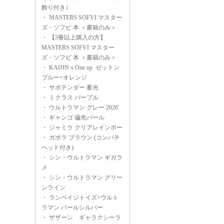
飾り付き）
・
MASTERS SOFVI マスター
ズ・ソフビ 本 ＜書籍のみ＞
・
【3冊以上購入の方】
MASTERS SOFVI マスター
ズ・ソフビ 本 ＜書籍のみ＞
・
KAIJIN x One up. ゼットン
ブルー×オレンジ
・
サボテンダー 蓄光
・
ミクラス パープル
・
ウルトラマン グレー 2026'
・
ギャンゴ 偏光パール
・
ジャミラ クリアレインボー
・
ガボラ ブラウン (コンパチ
ヘッド付き)
・
シン・ウルトラマン ギガラ
メ
・
シン・ウルトラマン グリー
ンライン
・
ランペイジトイズ×ウルト
ラマン パールシルバー
・
ザザーン ギャラクシーラ