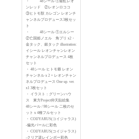
・
48シール ①最虹レオ
ンレッド ②レオンロココ
③ヒトモ獣 カレゴン レオンチ
ャンネルプロデュース3枚セッ
ト
・
48シール ①エルシー
②亡国姫ノエル 角プリ x2・
金タック、銀タック illustration:
イシール レオンチャンレオン
チャンネルプロデュース 4枚
セット
・
48シール ヒトモ爺 レオン
チャンネル x 2 + レオンチャン
ネルプロデュース One up. ver.
x1 3枚セット
・
イラスト：グリーンハウ
ス 東方Project仰天貼絵集
48シール / 98シール 二枚のセ
ット x 4種フルセット
・
COIJYARUS(コイジャラス)
-偏光パールに彩色
・
COIJYARUS(コイジャラス)
-クリア逆レインボー彩色