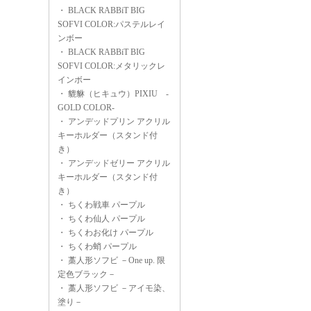
・
BLACK RABBiT BIG
SOFVI COLOR:パステルレイ
ンボー
・
BLACK RABBiT BIG
SOFVI COLOR:メタリックレ
インボー
・
貔貅（ヒキュウ）PIXIU -
GOLD COLOR-
・
アンデッドプリン アクリル
キーホルダー（スタンド付
き）
・
アンデッドゼリー アクリル
キーホルダー（スタンド付
き）
・
ちくわ戦車 パープル
・
ちくわ仙人 パープル
・
ちくわお化け パープル
・
ちくわ蛸 パープル
・
藁人形ソフビ －One up. 限
定色ブラック－
・
藁人形ソフビ －アイモ染、
塗り－