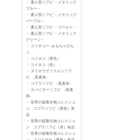
・
藁人形ソフビ －メタリック
ブルー－
・
藁人形ソフビ －メタリック
パープル－
・
藁人形ソフビ －ゴールド－
・
藁人形ソフビ －メタリック
グリーン－
・
コイホコー -おもちゃぴん
く-
・
コイホコ（黄色）
・
コイホコ（赤）
・
ダイオウグソクムシソフ
ビ -黒素体-
・
コブラソフビ -黒素体-
・
スパイダーソフビ -黒素
体-
・
世界の猛毒生物コレクショ
ン コブラソフビ（黄色）単
品
・
世界の猛毒生物コレクショ
ン コブラソフビ（赤）単品
・
世界の猛毒生物コレクショ
ン スパイダー（黄色）単品