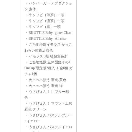
・
ハンバーガー アブダクショ
ン 素体
・
牛ソフビ（薄茶）一頭
・
牛ソフビ（濃茶）一頭
・
牛ソフビ（黒）一頭
・
SKUTTLE Baby -glitter Clear-
・
SKUTTLE Baby -All clear-
・
ご当地怪獣イモラス かっこ
わらい雑貨店彩色
・
イモラス 3期 後藤彩色所
・
ご当地怪獣 立体図鑑その1
One up.限定版2種入り 全6種 ガ
チャ1個
・
ぬっぺっぽう 蓄光-黄色
・
ぬっぺっぽう 蓄光-緑
・
うさぴょん！！-ブルー彩
色-
・
うさぴょん！ マウント工房
彩色 グリーン
・
うさぴょん パステルブルー
×イエロー
・
うさぴょん パステルイエロ