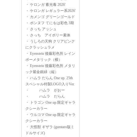
・
ケロンガ 蓄光毒 2026'
・
ケロンガ レギュラー系2026'
・
カメンゴ グリーンゴールド
・
ポンヌフ てにをは彩色 3期
・
さっち アッシュ
・
さっち アイボリー素体
・
うしろの天狗 クリアピンク
にクラッシュラメ
・
Eyenstein 後藤彩色所 レイン
ボーメタリック（横）
・
Eyenstein 後藤彩色所 メタリ
ック紫金銀緑（縦）
・
ハムラ だらん One up. 25th
スペシャル特製LOGO入りVer.
・
ハムラ がおー
・
ハムラ だらん
・
トラゴン One up.限定ギャラ
クシーカラー
・
ウルコマ One up.限定ギャラ
クシーカラー
・
大怪獣 ギザラ (gumtaro版ミ
ドルサイズ)