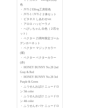
色
・
JVY-2 Elfrog工房彩色
・
JVY-1 / JVY-2 ２体セット
・
ビタネス しあわせver.
・
アロロ ハッピーラメ
・
へびぃちゃん 白色（２匹セ
ット）
・
ベクター 25周年限定ゴール
デンホーネット
・
ベクター マジックカラー
(紫)
・
ベクター ベクターカラー
(赤)
・
HONEY BUNNY No.28 2nd
Gray & Red
・
HONEY BUNNY No.28 3rd
Purple & Green
・
ふうせんおばけ ニュードロ
ン 5th color
・
ふうせんおばけ ニュードロ
ン 4th color
・
ふうせんオバケ ニュードロ