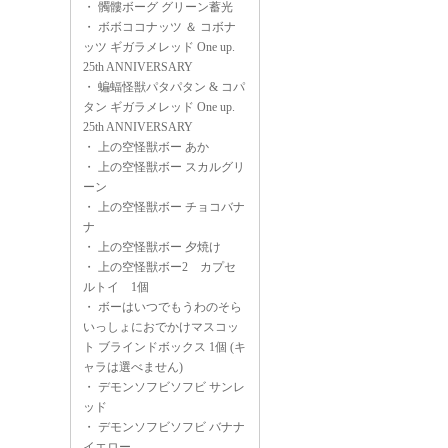
・
髑髏ボーグ グリーン蓄光
・
ボボココナッツ ＆ コボナ
ッツ ギガラメレッド One up.
25th ANNIVERSARY
・
蝙蝠怪獣パタパタン & コパ
タン ギガラメレッド One up.
25th ANNIVERSARY
・
上の空怪獣ボー あか
・
上の空怪獣ボー スカルグリ
ーン
・
上の空怪獣ボー チョコバナ
ナ
・
上の空怪獣ボー 夕焼け
・
上の空怪獣ボー2 カプセ
ルトイ 1個
・
ボーはいつでもうわのそら
いっしょにおでかけマスコッ
ト ブラインドボックス 1個 (キ
ャラは選べません)
・
デモンソフビソフビ サンレ
ッド
・
デモンソフビソフビ バナナ
イエロー