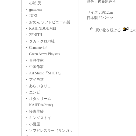
彩色：後藤彩色所
・ 杉浦 茂
・ gumliens
サイズ：約12cm
・ JUKI
日本製 / 2パーツ
・ おめん ソフトビニール製
・ KAIJINDOUMEI
買い物を続ける
こ
・ ZENITH
・ タカトクロバ社
・ Cementerio!
・ Green Army Playsets
・ 台湾作家
・ 中国作家
・ Art Studio「SHOT!」
・ アイモ堂
・ あらいきりこ
・ エンビー
・ オタクリーム
・ KAIEDA(dune)
・ 怪奇里紗
・ キングストイ
・ 小夏屋
・ ソフビレスラー（サンガッ