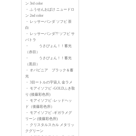
ン 3rd color
・
ふうせんおばけ ニュードロ
ン 2nd color
・
レッサーパンダ ソフビ 茶
白
・
レッサーパンダ?? ソフビ サ
バトラ
・
うさぴょん！！蓄光
（赤目）
・
うさぴょん！！蓄光
（黒目）
・
オパビニア ブラック＆蓄
光
・
3目ートルの宇宙人 金ラメ
・
モアイソフビ -GOLDふき取
り (後藤彩色所)
・
モアイソフビ -レッドヘッ
ド（後藤彩色所）
・
モアイソフビ -ギガラメグ
リーン (後藤彩色所)
・
クリスタルスカル メタリッ
クグリーン