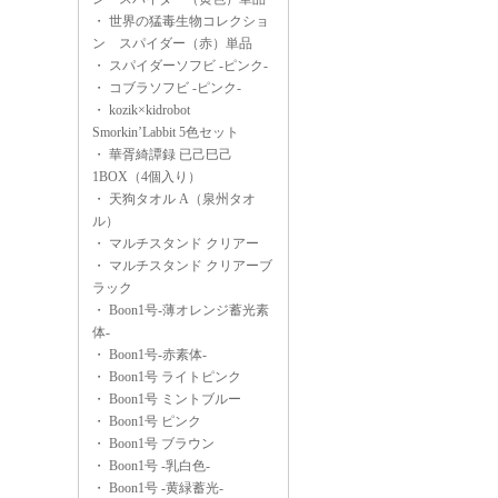
・
世界の猛毒生物コレクショ
ン スパイダー（赤）単品
・
スパイダーソフビ -ピンク-
・
コブラソフビ -ピンク-
・
kozik×kidrobot
Smorkin’Labbit 5色セット
・
華胥綺譚録 已己巳己
1BOX（4個入り）
・
天狗タオル A（泉州タオ
ル）
・
マルチスタンド クリアー
・
マルチスタンド クリアーブ
ラック
・
Boon1号-薄オレンジ蓄光素
体-
・
Boon1号-赤素体-
・
Boon1号 ライトピンク
・
Boon1号 ミントブルー
・
Boon1号 ピンク
・
Boon1号 ブラウン
・
Boon1号 -乳白色-
・
Boon1号 -黄緑蓄光-