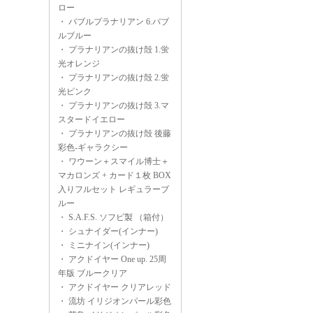
ロー
・
バブルプラナリアン 6.バブ
ルブルー
・
プラナリアンの抜け殻 1.蛍
光オレンジ
・
プラナリアンの抜け殻 2.蛍
光ピンク
・
プラナリアンの抜け殻 3.マ
スタードイエロー
・
プラナリアンの抜け殻 後藤
彩色-ギャラクシー
・
ワウーン＋スマイル博士＋
マカロンズ + カード１枚 BOX
入りフルセット レギュラーブ
ルー
・
S.A.F.S. ソフビ製 （箱付）
・
シュナイダー(インナー)
・
ミニナイン(インナー)
・
アクドイヤー One up. 25周
年版 ブルークリア
・
アクドイヤー クリアレッド
・
流坊 イリジオンパール彩色