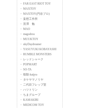
・ FAR EAST RIOT TOY
・ MAXTOY
・ MAXTOY(円谷プロ)
・ 妄想工作所
・ 宮澤 勉
・ MAO
・ magodesu
・ MUUKTOY
・ ukyDaydreamer
・ YASUYUKI KOBAYASHI
・ RUMBLE MONSTERS
・ レッドシャーク
・ POPMART
・ SO-TA
・ 怪獣-kaijyu-
・ タケヤマノリヤ
・ 二代目フレップ堂
・ ハツトリン
・ ちまグループ
・ KAMAKIRI
・ MEDICOM TOY