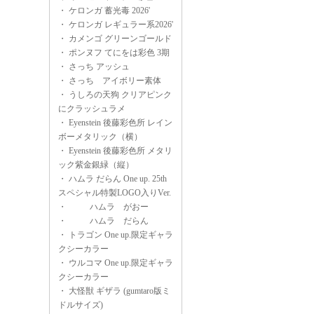
・
ケロンガ 蓄光毒 2026'
・
ケロンガ レギュラー系2026'
・
カメンゴ グリーンゴールド
・
ポンヌフ てにをは彩色 3期
・
さっち アッシュ
・
さっち アイボリー素体
・
うしろの天狗 クリアピンク
にクラッシュラメ
・
Eyenstein 後藤彩色所 レイン
ボーメタリック（横）
・
Eyenstein 後藤彩色所 メタリ
ック紫金銀緑（縦）
・
ハムラ だらん One up. 25th
スペシャル特製LOGO入りVer.
・
ハムラ がおー
・
ハムラ だらん
・
トラゴン One up.限定ギャラ
クシーカラー
・
ウルコマ One up.限定ギャラ
クシーカラー
・
大怪獣 ギザラ (gumtaro版ミ
ドルサイズ)