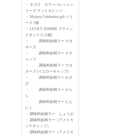
・
ネゴラ カラーパレットシ
リーズ マットオレンジ
・
Muckey Celebration gift シリ
ーズ 1個
・
LUCKY ZOMBIE ブライン
ドボックス (1個)
・
調味料妖精ラー マヨ
ネーズ
・
調味料妖精ラー ケチ
ャップ
・
調味料妖精ラー マヨ
ネーズ (イエローキャップ)
・
調味料妖精ラー わさ
び
・
調味料妖精ラー から
し
・
調味料妖精ラー にん
にく
・
調味料妖精ラー しょうが
・
調味料妖精ラー（アメリカ
ンケチャップ）
・
調味料妖精ラー（アメリカ