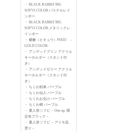
・
BLACK RABBiT BIG
SOFVI COLOR:パステルレイ
ンボー
・
BLACK RABBiT BIG
SOFVI COLOR:メタリックレ
インボー
・
貔貅（ヒキュウ）PIXIU -
GOLD COLOR-
・
アンデッドプリン アクリル
キーホルダー（スタンド付
き）
・
アンデッドゼリー アクリル
キーホルダー（スタンド付
き）
・
ちくわ戦車 パープル
・
ちくわ仙人 パープル
・
ちくわお化け パープル
・
ちくわ蛸 パープル
・
藁人形ソフビ －One up. 限
定色ブラック－
・
藁人形ソフビ －アイモ染、
塗り－