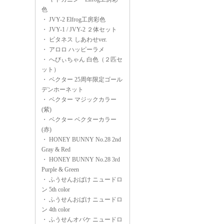
色
・
JVY-2 Elfrog工房彩色
・
JVY-1 / JVY-2 ２体セット
・
ビタネス しあわせver.
・
アロロ ハッピーラメ
・
へびぃちゃん 白色（２匹セ
ット）
・
ベクター 25周年限定ゴール
デンホーネット
・
ベクター マジックカラー
(紫)
・
ベクター ベクターカラー
(赤)
・
HONEY BUNNY No.28 2nd
Gray & Red
・
HONEY BUNNY No.28 3rd
Purple & Green
・
ふうせんおばけ ニュードロ
ン 5th color
・
ふうせんおばけ ニュードロ
ン 4th color
・
ふうせんオバケ ニュードロ