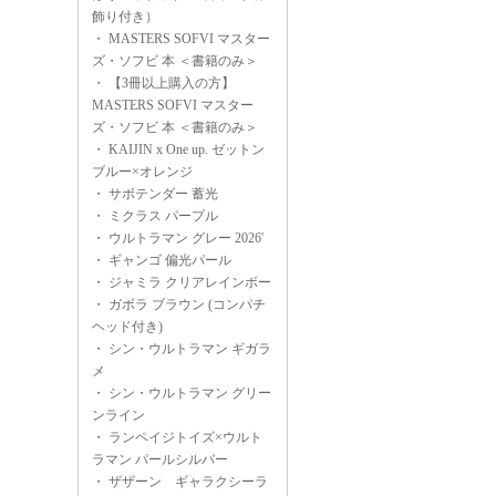
飾り付き）
・
MASTERS SOFVI マスター
ズ・ソフビ 本 ＜書籍のみ＞
・
【3冊以上購入の方】
MASTERS SOFVI マスター
ズ・ソフビ 本 ＜書籍のみ＞
・
KAIJIN x One up. ゼットン
ブルー×オレンジ
・
サボテンダー 蓄光
・
ミクラス パープル
・
ウルトラマン グレー 2026'
・
ギャンゴ 偏光パール
・
ジャミラ クリアレインボー
・
ガボラ ブラウン (コンパチ
ヘッド付き)
・
シン・ウルトラマン ギガラ
メ
・
シン・ウルトラマン グリー
ンライン
・
ランペイジトイズ×ウルト
ラマン パールシルバー
・
ザザーン ギャラクシーラ