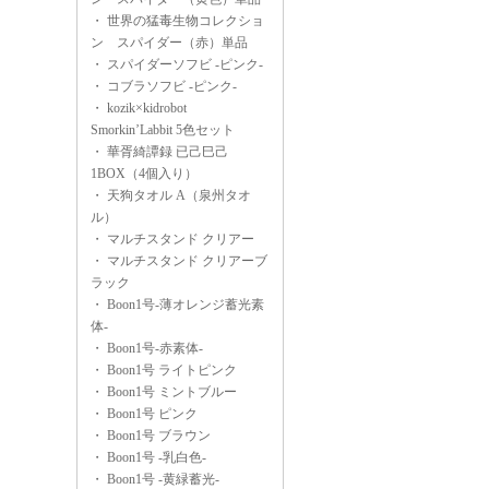
・
世界の猛毒生物コレクショ
ン スパイダー（赤）単品
・
スパイダーソフビ -ピンク-
・
コブラソフビ -ピンク-
・
kozik×kidrobot
Smorkin’Labbit 5色セット
・
華胥綺譚録 已己巳己
1BOX（4個入り）
・
天狗タオル A（泉州タオ
ル）
・
マルチスタンド クリアー
・
マルチスタンド クリアーブ
ラック
・
Boon1号-薄オレンジ蓄光素
体-
・
Boon1号-赤素体-
・
Boon1号 ライトピンク
・
Boon1号 ミントブルー
・
Boon1号 ピンク
・
Boon1号 ブラウン
・
Boon1号 -乳白色-
・
Boon1号 -黄緑蓄光-