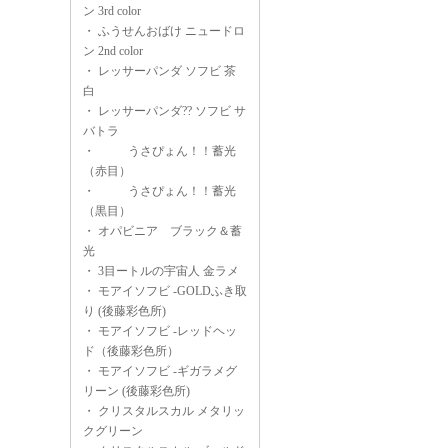
ン 3rd color
・
ふうせんおばけ ニュードロ
ン 2nd color
・
レッサーパンダ ソフビ 茶
白
・
レッサーパンダ?? ソフビ サ
バトラ
・
うさぴょん！！蓄光
（赤目）
・
うさぴょん！！蓄光
（黒目）
・
オパビニア ブラック＆蓄
光
・
3目ートルの宇宙人 金ラメ
・
モアイソフビ -GOLDふき取
り (後藤彩色所)
・
モアイソフビ -レッドヘッ
ド（後藤彩色所）
・
モアイソフビ -ギガラメグ
リーン (後藤彩色所)
・
クリスタルスカル メタリッ
クグリーン