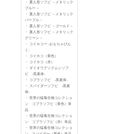
・
藁人形ソフビ －メタリック
ブルー－
・
藁人形ソフビ －メタリック
パープル－
・
藁人形ソフビ －ゴールド－
・
藁人形ソフビ －メタリック
グリーン－
・
コイホコー -おもちゃぴん
く-
・
コイホコ（黄色）
・
コイホコ（赤）
・
ダイオウグソクムシソフ
ビ -黒素体-
・
コブラソフビ -黒素体-
・
スパイダーソフビ -黒素
体-
・
世界の猛毒生物コレクショ
ン コブラソフビ（黄色）単
品
・
世界の猛毒生物コレクショ
ン コブラソフビ（赤）単品
・
世界の猛毒生物コレクショ
ン スパイダー（黄色）単品