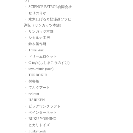
ツ）
・ SCIENCE PATROL合同会社
・ せりのりか
・ 水木しげる奇怪漫画ソフビ
列伝（サンガッツ本舗）
・ サンガッツ本舗
・ シカルナ工房
・ 鈴木製作所
・ Three Wax
・ ドリームロケット
・ C-toy's(ちしまこうのすけ)
・ toys-mimic (toco)
・ TURBOKID
・ 付喪亀
・ てんぐアート
・ nekorat
・ HARIKEN
・ ビッグワンクラフト
・ ペインターネット
・ BUKU YOSHINO
・ ヒカリトイズ
・ Funky Geek