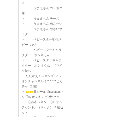
ス
・
うまえもん コンポタ
味
・
うまえもん チーズ
・
うまえもん めんたい
・
うまえもん やさいサ
ラダ
・
ベビースター初代ベ
ビーちゃん
・
ベビースターキャラ
クター ホシオくん
・
ベビースターキャラ
クター ホシオくん （マイ
ク持ち）
・
たたかえ！レオンズ 02 レ
オンチャンネルミニソフビガ
チャ（1個）
・
48シール illustration:ド
ク ①レオンキング 2枚セッ
ト ②赤衣レオン ③レオン
チャンネル（キック） ４枚セ
ット