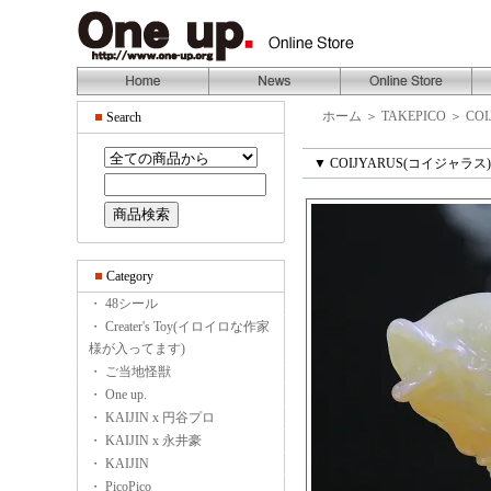
ホーム
＞
TAKEPICO
＞
CO
Search
▼ COIJYARUS(コイジャラ
Category
・ 48シール
・ Creater's Toy(イロイロな作家
様が入ってます)
・ ご当地怪獣
・ One up.
・ KAIJIN x 円谷プロ
・ KAIJIN x 永井豪
・ KAIJIN
・ PicoPico