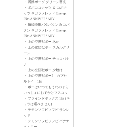
・
髑髏ボーグ グリーン蓄光
・
ボボココナッツ ＆ コボナ
ッツ ギガラメレッド One up.
25th ANNIVERSARY
・
蝙蝠怪獣パタパタン & コパ
タン ギガラメレッド One up.
25th ANNIVERSARY
・
上の空怪獣ボー あか
・
上の空怪獣ボー スカルグリ
ーン
・
上の空怪獣ボー チョコバナ
ナ
・
上の空怪獣ボー 夕焼け
・
上の空怪獣ボー2 カプセ
ルトイ 1個
・
ボーはいつでもうわのそら
いっしょにおでかけマスコッ
ト ブラインドボックス 1個 (キ
ャラは選べません)
・
デモンソフビソフビ サンレ
ッド
・
デモンソフビソフビ バナナ
イエロー