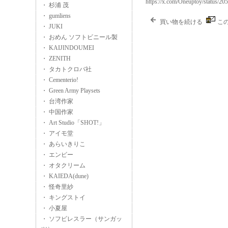
https://x.com/Oneuptoy/status/
・ 杉浦 茂
・ gumliens
買い物を続ける
こ
・ JUKI
・ おめん ソフトビニール製
・ KAIJINDOUMEI
・ ZENITH
・ タカトクロバ社
・ Cementerio!
・ Green Army Playsets
・ 台湾作家
・ 中国作家
・ Art Studio「SHOT!」
・ アイモ堂
・ あらいきりこ
・ エンビー
・ オタクリーム
・ KAIEDA(dune)
・ 怪奇里紗
・ キングストイ
・ 小夏屋
・ ソフビレスラー（サンガッ