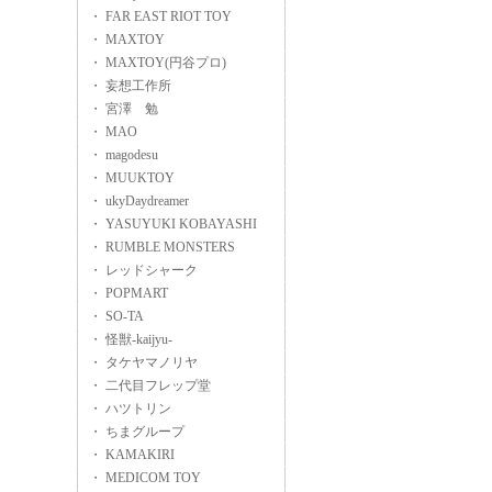
・ FAR EAST RIOT TOY
・ MAXTOY
・ MAXTOY(円谷プロ)
・ 妄想工作所
・ 宮澤 勉
・ MAO
・ magodesu
・ MUUKTOY
・ ukyDaydreamer
・ YASUYUKI KOBAYASHI
・ RUMBLE MONSTERS
・ レッドシャーク
・ POPMART
・ SO-TA
・ 怪獣-kaijyu-
・ タケヤマノリヤ
・ 二代目フレップ堂
・ ハツトリン
・ ちまグループ
・ KAMAKIRI
・ MEDICOM TOY