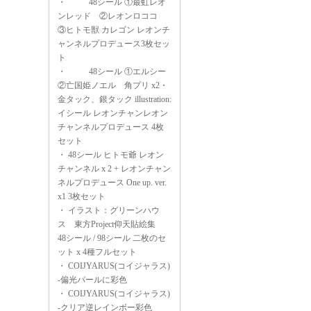
・
48シール ①最虹レオ
ンレッド ②レオンロココ
③ヒトモ獣 カレゴン レオンチ
ャンネルプロデュース3枚セッ
ト
・
48シール ①エルシー
②亡国姫ノエル 角プリ x2・
金タック、銀タック illustration:
イシール レオンチャンレオン
チャンネルプロデュース 4枚
セット
・
48シール ヒトモ爺 レオン
チャンネル x 2 + レオンチャン
ネルプロデュース One up. ver.
x1 3枚セット
・
イラスト：グリーンハウ
ス 東方Project仰天貼絵集
48シール / 98シール 二枚のセ
ット x 4種フルセット
・
COIJYARUS(コイジャラス)
-偏光パールに彩色
・
COIJYARUS(コイジャラス)
-クリア逆レインボー彩色