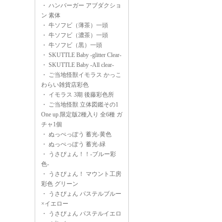
・
ハンバーガー アブダクショ
ン 素体
・
牛ソフビ（薄茶）一頭
・
牛ソフビ（濃茶）一頭
・
牛ソフビ（黒）一頭
・
SKUTTLE Baby -glitter Clear-
・
SKUTTLE Baby -All clear-
・
ご当地怪獣イモラス かっこ
わらい雑貨店彩色
・
イモラス 3期 後藤彩色所
・
ご当地怪獣 立体図鑑その1
One up.限定版2種入り 全6種 ガ
チャ1個
・
ぬっぺっぽう 蓄光-黄色
・
ぬっぺっぽう 蓄光-緑
・
うさぴょん！！-ブルー彩
色-
・
うさぴょん！ マウント工房
彩色 グリーン
・
うさぴょん パステルブルー
×イエロー
・
うさぴょん パステルイエロ