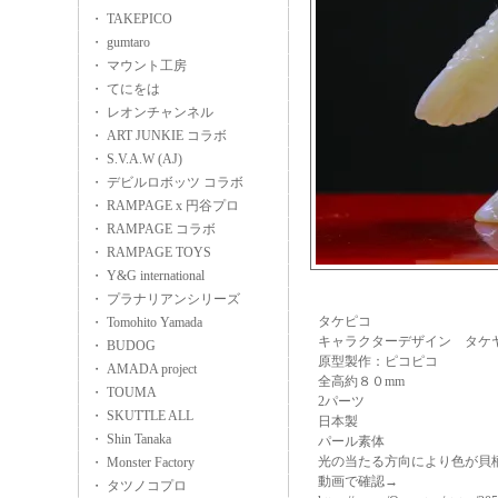
・ TAKEPICO
・ gumtaro
・ マウント工房
・ てにをは
・ レオンチャンネル
・ ART JUNKIE コラボ
・ S.V.A.W (AJ)
・ デビルロボッツ コラボ
・ RAMPAGE x 円谷プロ
・ RAMPAGE コラボ
・ RAMPAGE TOYS
・ Y&G international
・ プラナリアンシリーズ
タケピコ
・ Tomohito Yamada
キャラクターデザイン タケ
・ BUDOG
原型製作：ピコピコ
・ AMADA project
全高約８０mm
・ TOUMA
2パーツ
・ SKUTTLE ALL
日本製
・ Shin Tanaka
パール素体
光の当たる方向により色が貝
・ Monster Factory
動画で確認→
・ タツノコプロ