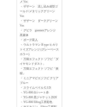
メ Ver.
・
ザザーン 流し込み成型ゴ
ールド/メタリックグリーン
Ver.
・
ザザーン ダークグリーン
Ver.
・
グビラ gumtaroアレンジ
黒素体
・
ボーグ星人
・
ウルトラマン B type ヒカリ
トイズアレンジ (グレーベース
カラー)
・
万能エフェクト ソフビ「ダ
イヤモンドダスト」
・
万能エフェクト ソフビ「炎
獄」
・
ミニアマビエソフビ クリア
ブルー
・
スライムペイル G.I.D
・
YG-800 白/ハート赤
・
YG-800 黒ジャケット2026'
・
YG-800 Elfrog工房彩色
・
ヤドカニン Elfrog工房彩