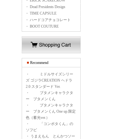
・ ERICK SCARECROW
・ Dead Presidents Design
・ TIME CAPSULE
・ ハードコアチョコレート
・ BOOT COUTURE
Recommend
・
ミドルサイズシリー
ズ ゴジラCREATION ヘドラ
2.0 スタンダード Ver.
・
ブタメンキャラクタ
ー ブタメンくん
・
ブタメンキャラクタ
ー ブタメンくん One up.限定
色（蓄光ver.）
・
「コンポタくん」の
ソフビ
・
うまえもん とんかつソー