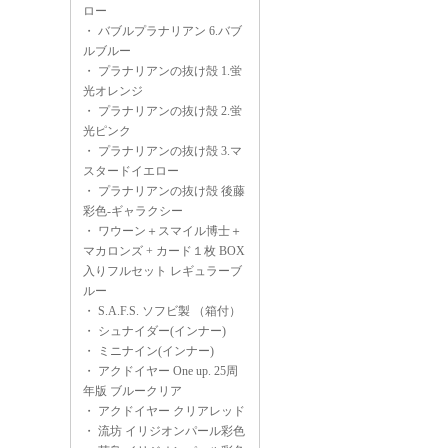
ロー
・
バブルプラナリアン 6.バブ
ルブルー
・
プラナリアンの抜け殻 1.蛍
光オレンジ
・
プラナリアンの抜け殻 2.蛍
光ピンク
・
プラナリアンの抜け殻 3.マ
スタードイエロー
・
プラナリアンの抜け殻 後藤
彩色-ギャラクシー
・
ワウーン＋スマイル博士＋
マカロンズ + カード１枚 BOX
入りフルセット レギュラーブ
ルー
・
S.A.F.S. ソフビ製 （箱付）
・
シュナイダー(インナー)
・
ミニナイン(インナー)
・
アクドイヤー One up. 25周
年版 ブルークリア
・
アクドイヤー クリアレッド
・
流坊 イリジオンパール彩色