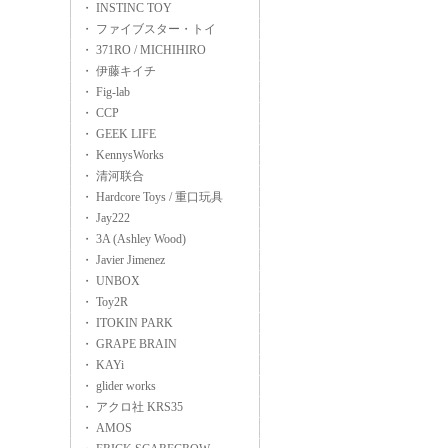
・ INSTINC TOY
・ ファイブスター・トイ
・ 371RO / MICHIHIRO
・ 伊藤キイチ
・ Fig-lab
・ CCP
・ GEEK LIFE
・ KennysWorks
・ 清河联合
・ Hardcore Toys / 重口玩具
・ Jay222
・ 3A (Ashley Wood)
・ Javier Jimenez
・ UNBOX
・ Toy2R
・ ITOKIN PARK
・ GRAPE BRAIN
・ KAYi
・ glider works
・ アクロ社 KRS35
・ AMOS