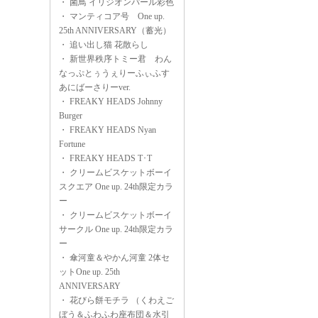
・
菌鳥 イリジオンパール彩色
・
マンティコア号 One up.
25th ANNIVERSARY（蓄光）
・
追い出し猫 花散らし
・
新世界秩序トミー君 わん
なっぷとぅうぇりーふぃふす
あにばーさりーver.
・
FREAKY HEADS Johnny
Burger
・
FREAKY HEADS Nyan
Fortune
・
FREAKY HEADS T･T
・
クリームビスケットボーイ
スクエア One up. 24th限定カラ
ー
・
クリームビスケットボーイ
サークル One up. 24th限定カラ
ー
・
傘河童＆やかん河童 2体セ
ットOne up. 25th
ANNIVERSARY
・
花びら餅モチラ （くわえご
ぼう＆ふわふわ座布団＆水引