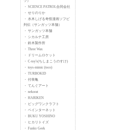
ツ）
・ SCIENCE PATROL合同会社
・ せりのりか
・ 水木しげる奇怪漫画ソフビ
列伝（サンガッツ本舗）
・ サンガッツ本舗
・ シカルナ工房
・ 鈴木製作所
・ Three Wax
・ ドリームロケット
・ C-toy's(ちしまこうのすけ)
・ toys-mimic (toco)
・ TURBOKID
・ 付喪亀
・ てんぐアート
・ nekorat
・ HARIKEN
・ ビッグワンクラフト
・ ペインターネット
・ BUKU YOSHINO
・ ヒカリトイズ
・ Funky Geek