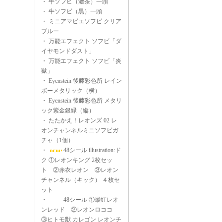
・
牛ソフビ（濃茶）一頭
・
牛ソフビ（黒）一頭
・
ミニアマビエソフビ クリア
ブルー
・
万能エフェクト ソフビ「ダ
イヤモンドダスト」
・
万能エフェクト ソフビ「炎
獄」
・
Eyenstein 後藤彩色所 レイン
ボーメタリック（横）
・
Eyenstein 後藤彩色所 メタリ
ック紫金銀緑（縦）
・
たたかえ！レオンズ 02 レ
オンチャンネルミニソフビガ
チャ（1個）
・
48シール illustration:ド
ク ①レオンキング 2枚セッ
ト ②赤衣レオン ③レオン
チャンネル（キック） ４枚セ
ット
・
48シール ①最虹レオ
ンレッド ②レオンロココ
③ヒトモ獣 カレゴン レオンチ