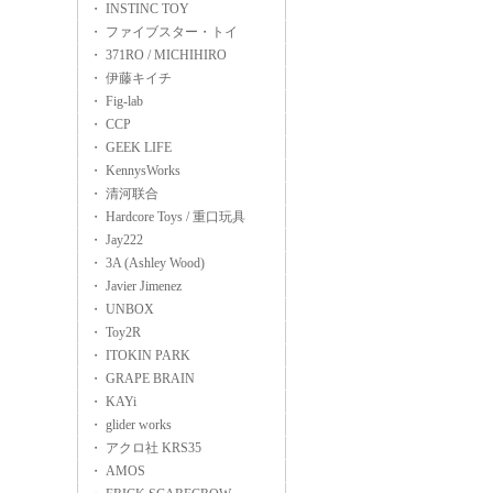
・ INSTINC TOY
・ ファイブスター・トイ
・ 371RO / MICHIHIRO
・ 伊藤キイチ
・ Fig-lab
・ CCP
・ GEEK LIFE
・ KennysWorks
・ 清河联合
・ Hardcore Toys / 重口玩具
・ Jay222
・ 3A (Ashley Wood)
・ Javier Jimenez
・ UNBOX
・ Toy2R
・ ITOKIN PARK
・ GRAPE BRAIN
・ KAYi
・ glider works
・ アクロ社 KRS35
・ AMOS