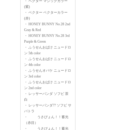
・
ベクター マジックカラー
(紫)
・
ベクター ベクターカラー
(赤)
・
HONEY BUNNY No.28 2nd
Gray & Red
・
HONEY BUNNY No.28 3rd
Purple & Green
・
ふうせんおばけ ニュードロ
ン 5th color
・
ふうせんおばけ ニュードロ
ン 4th color
・
ふうせんオバケ ニュードロ
ン 3rd color
・
ふうせんおばけ ニュードロ
ン 2nd color
・
レッサーパンダ ソフビ 茶
白
・
レッサーパンダ?? ソフビ サ
バトラ
・
うさぴょん！！蓄光
（赤目）
・
うさぴょん！！蓄光