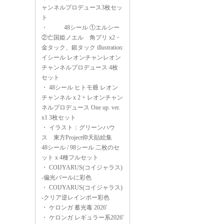
ャンネルプロデュース3枚セッ
ト
・
48シール ①エルシー
②亡国姫ノエル 角プリ x2・
金タック、銀タック illustration:
イシール レオンチャンレオン
チャンネルプロデュース 4枚
セット
・
48シール ヒトモ爺 レオン
チャンネル x 2 + レオンチャン
ネルプロデュース One up. ver.
x1 3枚セット
・
イラスト：グリーンハウ
ス 東方Project仰天貼絵集
48シール / 98シール 二枚のセ
ット x 4種フルセット
・
COIJYARUS(コイジャラス)
-偏光パールに彩色
・
COIJYARUS(コイジャラス)
-クリア逆レインボー彩色
・
ケロンガ 蓄光毒 2026'
・
ケロンガ レギュラー系2026'