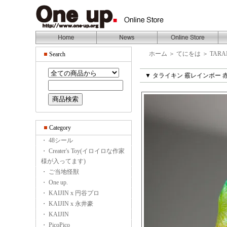
ホーム
＞
てにをは
＞
TARA
Search
▼ タライキン 霰レインボー 赤
Category
・ 48シール
・ Creater's Toy(イロイロな作家
様が入ってます)
・ ご当地怪獣
・ One up.
・ KAIJIN x 円谷プロ
・ KAIJIN x 永井豪
・ KAIJIN
・ PicoPico