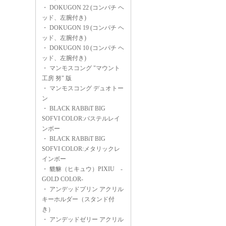
・
DOKUGON 22 (コンパチ ヘ
ッド、左腕付き)
・
DOKUGON 19 (コンパチ ヘ
ッド、左腕付き)
・
DOKUGON 10 (コンパチ ヘ
ッド、左腕付き)
・
マンモスコング "マウント
工房 努" 版
・
マンモスコング デュオトー
ン
・
BLACK RABBiT BIG
SOFVI COLOR:パステルレイ
ンボー
・
BLACK RABBiT BIG
SOFVI COLOR:メタリックレ
インボー
・
貔貅（ヒキュウ）PIXIU -
GOLD COLOR-
・
アンデッドプリン アクリル
キーホルダー（スタンド付
き）
・
アンデッドゼリー アクリル