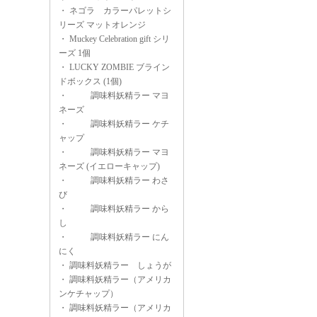
・
ネゴラ カラーパレットシ
リーズ マットオレンジ
・
Muckey Celebration gift シリ
ーズ 1個
・
LUCKY ZOMBIE ブライン
ドボックス (1個)
・
調味料妖精ラー マヨ
ネーズ
・
調味料妖精ラー ケチ
ャップ
・
調味料妖精ラー マヨ
ネーズ (イエローキャップ)
・
調味料妖精ラー わさ
び
・
調味料妖精ラー から
し
・
調味料妖精ラー にん
にく
・
調味料妖精ラー しょうが
・
調味料妖精ラー（アメリカ
ンケチャップ）
・
調味料妖精ラー（アメリカ