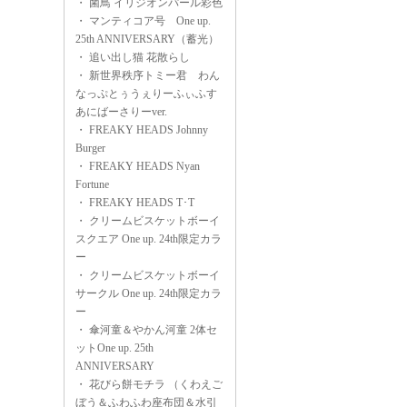
・
菌鳥 イリジオンパール彩色
・
マンティコア号 One up.
25th ANNIVERSARY（蓄光）
・
追い出し猫 花散らし
・
新世界秩序トミー君 わん
なっぷとぅうぇりーふぃふす
あにばーさりーver.
・
FREAKY HEADS Johnny
Burger
・
FREAKY HEADS Nyan
Fortune
・
FREAKY HEADS T･T
・
クリームビスケットボーイ
スクエア One up. 24th限定カラ
ー
・
クリームビスケットボーイ
サークル One up. 24th限定カラ
ー
・
傘河童＆やかん河童 2体セ
ットOne up. 25th
ANNIVERSARY
・
花びら餅モチラ （くわえご
ぼう＆ふわふわ座布団＆水引