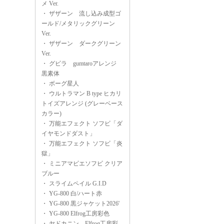
メ Ver.
・
ザザーン 流し込み成型ゴ
ールド/メタリックグリーン
Ver.
・
ザザーン ダークグリーン
Ver.
・
グビラ gumtaroアレンジ
黒素体
・
ボーグ星人
・
ウルトラマン B type ヒカリ
トイズアレンジ (グレーベース
カラー)
・
万能エフェクト ソフビ「ダ
イヤモンドダスト」
・
万能エフェクト ソフビ「炎
獄」
・
ミニアマビエソフビ クリア
ブルー
・
スライムペイル G.I.D
・
YG-800 白/ハート赤
・
YG-800 黒ジャケット2026'
・
YG-800 Elfrog工房彩色
・
ヤドカニン Elfrog工房彩