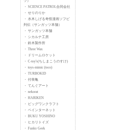
ツ）
・ SCIENCE PATROL合同会社
・ せりのりか
・ 水木しげる奇怪漫画ソフビ
列伝（サンガッツ本舗）
・ サンガッツ本舗
・ シカルナ工房
・ 鈴木製作所
・ Three Wax
・ ドリームロケット
・ C-toy's(ちしまこうのすけ)
・ toys-mimic (toco)
・ TURBOKID
・ 付喪亀
・ てんぐアート
・ nekorat
・ HARIKEN
・ ビッグワンクラフト
・ ペインターネット
・ BUKU YOSHINO
・ ヒカリトイズ
・ Funky Geek