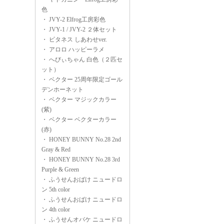
色
・
JVY-2 Elfrog工房彩色
・
JVY-1 / JVY-2 ２体セット
・
ビタネス しあわせver.
・
アロロ ハッピーラメ
・
へびぃちゃん 白色（２匹セ
ット）
・
ベクター 25周年限定ゴール
デンホーネット
・
ベクター マジックカラー
(紫)
・
ベクター ベクターカラー
(赤)
・
HONEY BUNNY No.28 2nd
Gray & Red
・
HONEY BUNNY No.28 3rd
Purple & Green
・
ふうせんおばけ ニュードロ
ン 5th color
・
ふうせんおばけ ニュードロ
ン 4th color
・
ふうせんオバケ ニュードロ