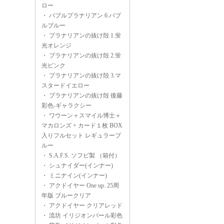
ロー
・
バブルプラナリアン 6.バブ
ルブルー
・
プラナリアンの抜け殻 1.蛍
光オレンジ
・
プラナリアンの抜け殻 2.蛍
光ピンク
・
プラナリアンの抜け殻 3.マ
スタードイエロー
・
プラナリアンの抜け殻 後藤
彩色-ギャラクシー
・
ワウーン＋スマイル博士＋
マカロンズ + カード１枚 BOX
入りフルセット レギュラーブ
ルー
・
S.A.F.S. ソフビ製 （箱付）
・
シュナイダー(インナー)
・
ミニナイン(インナー)
・
アクドイヤー One up. 25周
年版 ブルークリア
・
アクドイヤー クリアレッド
・
流坊 イリジオンパール彩色