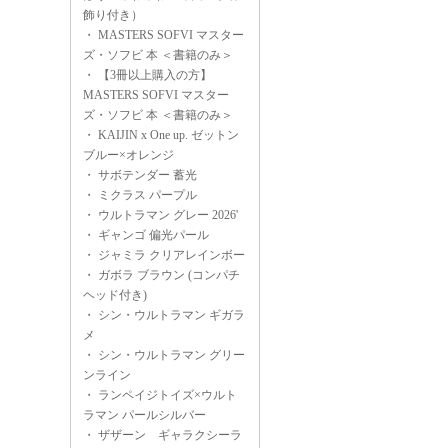
飾り付き）
・
MASTERS SOFVI マスター
ズ・ソフビ 本 ＜書籍のみ＞
・
【3冊以上購入の方】
MASTERS SOFVI マスター
ズ・ソフビ 本 ＜書籍のみ＞
・
KAIJIN x One up. ゼットン
ブルー×オレンジ
・
サボテンダー 蓄光
・
ミクラス パープル
・
ウルトラマン グレー 2026'
・
ギャンゴ 偏光パール
・
ジャミラ クリアレインボー
・
ガボラ ブラウン (コンパチ
ヘッド付き)
・
シン・ウルトラマン ギガラ
メ
・
シン・ウルトラマン グリー
ンライン
・
ランペイジトイズ×ウルト
ラマン パールシルバー
・
ザザーン ギャラクシーラ