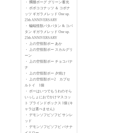
・
髑髏ボーグ グリーン蓄光
・
ボボココナッツ ＆ コボナ
ッツ ギガラメレッド One up.
25th ANNIVERSARY
・
蝙蝠怪獣パタパタン & コパ
タン ギガラメレッド One up.
25th ANNIVERSARY
・
上の空怪獣ボー あか
・
上の空怪獣ボー スカルグリ
ーン
・
上の空怪獣ボー チョコバナ
ナ
・
上の空怪獣ボー 夕焼け
・
上の空怪獣ボー2 カプセ
ルトイ 1個
・
ボーはいつでもうわのそら
いっしょにおでかけマスコッ
ト ブラインドボックス 1個 (キ
ャラは選べません)
・
デモンソフビソフビ サンレ
ッド
・
デモンソフビソフビ バナナ
イエロー