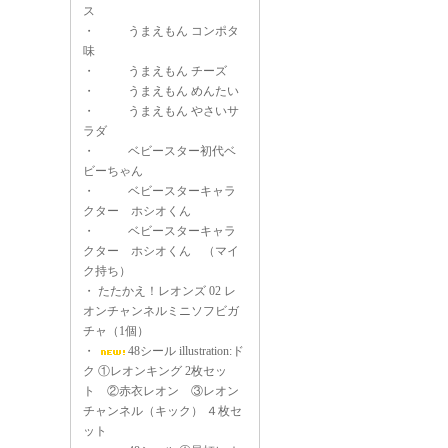
ス
・
うまえもん コンポタ
味
・
うまえもん チーズ
・
うまえもん めんたい
・
うまえもん やさいサ
ラダ
・
ベビースター初代ベ
ビーちゃん
・
ベビースターキャラ
クター ホシオくん
・
ベビースターキャラ
クター ホシオくん （マイ
ク持ち）
・
たたかえ！レオンズ 02 レ
オンチャンネルミニソフビガ
チャ（1個）
・
48シール illustration:ド
ク ①レオンキング 2枚セッ
ト ②赤衣レオン ③レオン
チャンネル（キック） ４枚セ
ット