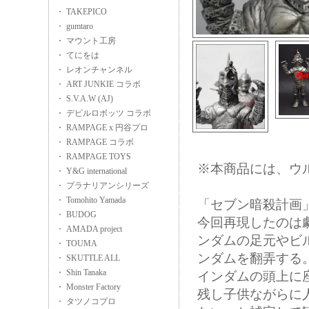
・ TAKEPICO
・ gumtaro
・ マウント工房
・ てにをは
・ レオンチャンネル
・ ART JUNKIE コラボ
・ S.V.A.W (AJ)
・ デビルロボッツ コラボ
・ RAMPAGE x 円谷プロ
・ RAMPAGE コラボ
・ RAMPAGE TOYS
※本商品には、ウ
・ Y&G international
・ プラナリアンシリーズ
・ Tomohito Yamada
「セブン暗殺計画
・ BUDOG
今回再現したのは
・ AMADA project
ンダムの足元やビ
・ TOUMA
ンダムを翻弄する
・ SKUTTLE ALL
・ Shin Tanaka
インダムの頭上に
・ Monster Factory
残し子供ながらに
・ タツノコプロ