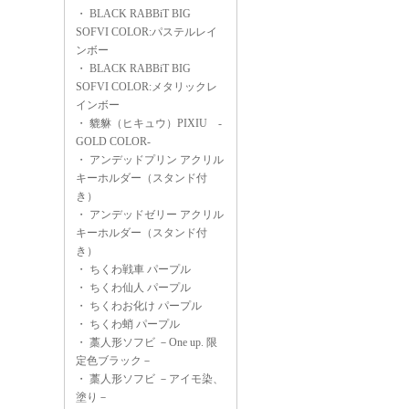
・
BLACK RABBiT BIG
SOFVI COLOR:パステルレイ
ンボー
・
BLACK RABBiT BIG
SOFVI COLOR:メタリックレ
インボー
・
貔貅（ヒキュウ）PIXIU -
GOLD COLOR-
・
アンデッドプリン アクリル
キーホルダー（スタンド付
き）
・
アンデッドゼリー アクリル
キーホルダー（スタンド付
き）
・
ちくわ戦車 パープル
・
ちくわ仙人 パープル
・
ちくわお化け パープル
・
ちくわ蛸 パープル
・
藁人形ソフビ －One up. 限
定色ブラック－
・
藁人形ソフビ －アイモ染、
塗り－