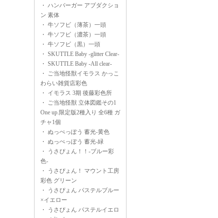
・
ハンバーガー アブダクショ
ン 素体
・
牛ソフビ（薄茶）一頭
・
牛ソフビ（濃茶）一頭
・
牛ソフビ（黒）一頭
・
SKUTTLE Baby -glitter Clear-
・
SKUTTLE Baby -All clear-
・
ご当地怪獣イモラス かっこ
わらい雑貨店彩色
・
イモラス 3期 後藤彩色所
・
ご当地怪獣 立体図鑑その1
One up.限定版2種入り 全6種 ガ
チャ1個
・
ぬっぺっぽう 蓄光-黄色
・
ぬっぺっぽう 蓄光-緑
・
うさぴょん！！-ブルー彩
色-
・
うさぴょん！ マウント工房
彩色 グリーン
・
うさぴょん パステルブルー
×イエロー
・
うさぴょん パステルイエロ