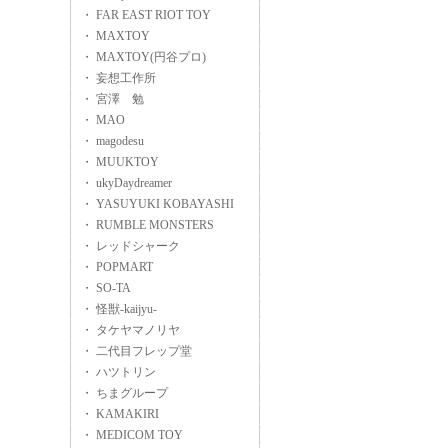
・ FAR EAST RIOT TOY
・ MAXTOY
・ MAXTOY(円谷プロ)
・ 妄想工作所
・ 宮澤 勉
・ MAO
・ magodesu
・ MUUKTOY
・ ukyDaydreamer
・ YASUYUKI KOBAYASHI
・ RUMBLE MONSTERS
・ レッドシャーク
・ POPMART
・ SO-TA
・ 怪獣-kaijyu-
・ タケヤマノリヤ
・ 二代目フレップ堂
・ ハツトリン
・ ちまグループ
・ KAMAKIRI
・ MEDICOM TOY