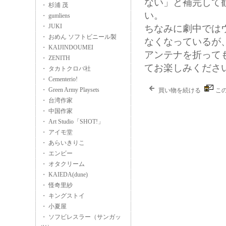
ない」と補完して
・ 杉浦 茂
い。
・ gumliens
・ JUKI
ちなみに劇中では
・ おめん ソフトビニール製
なくなっているが
・ KAIJINDOUMEI
アンテナを折って
・ ZENITH
てお楽しみくださ
・ タカトクロバ社
・ Cementerio!
・ Green Army Playsets
買い物を続ける
こ
・ 台湾作家
・ 中国作家
・ Art Studio「SHOT!」
・ アイモ堂
・ あらいきりこ
・ エンビー
・ オタクリーム
・ KAIEDA(dune)
・ 怪奇里紗
・ キングストイ
・ 小夏屋
・ ソフビレスラー（サンガッ