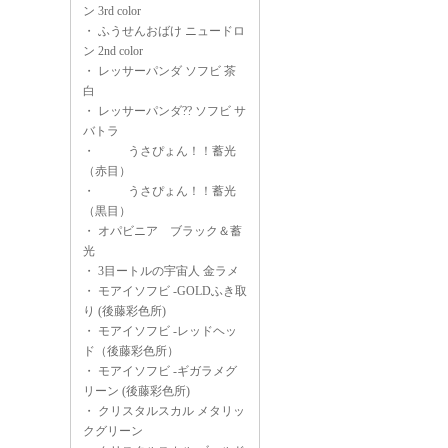
ン 3rd color
・
ふうせんおばけ ニュードロ
ン 2nd color
・
レッサーパンダ ソフビ 茶
白
・
レッサーパンダ?? ソフビ サ
バトラ
・
うさぴょん！！蓄光
（赤目）
・
うさぴょん！！蓄光
（黒目）
・
オパビニア ブラック＆蓄
光
・
3目ートルの宇宙人 金ラメ
・
モアイソフビ -GOLDふき取
り (後藤彩色所)
・
モアイソフビ -レッドヘッ
ド（後藤彩色所）
・
モアイソフビ -ギガラメグ
リーン (後藤彩色所)
・
クリスタルスカル メタリッ
クグリーン