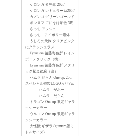
・
ケロンガ 蓄光毒 2026'
・
ケロンガ レギュラー系2026'
・
カメンゴ グリーンゴールド
・
ポンヌフ てにをは彩色 3期
・
さっち アッシュ
・
さっち アイボリー素体
・
うしろの天狗 クリアピンク
にクラッシュラメ
・
Eyenstein 後藤彩色所 レイン
ボーメタリック（横）
・
Eyenstein 後藤彩色所 メタリ
ック紫金銀緑（縦）
・
ハムラ だらん One up. 25th
スペシャル特製LOGO入りVer.
・
ハムラ がおー
・
ハムラ だらん
・
トラゴン One up.限定ギャラ
クシーカラー
・
ウルコマ One up.限定ギャラ
クシーカラー
・
大怪獣 ギザラ (gumtaro版ミ
ドルサイズ)