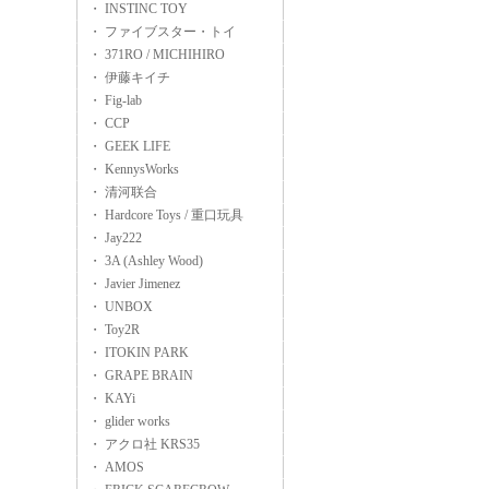
・ INSTINC TOY
・ ファイブスター・トイ
・ 371RO / MICHIHIRO
・ 伊藤キイチ
・ Fig-lab
・ CCP
・ GEEK LIFE
・ KennysWorks
・ 清河联合
・ Hardcore Toys / 重口玩具
・ Jay222
・ 3A (Ashley Wood)
・ Javier Jimenez
・ UNBOX
・ Toy2R
・ ITOKIN PARK
・ GRAPE BRAIN
・ KAYi
・ glider works
・ アクロ社 KRS35
・ AMOS