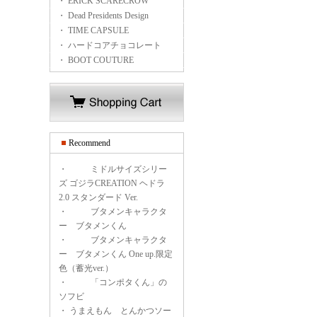
・ ERICK SCARECROW
・ Dead Presidents Design
・ TIME CAPSULE
・ ハードコアチョコレート
・ BOOT COUTURE
Recommend
・
ミドルサイズシリー
ズ ゴジラCREATION ヘドラ
2.0 スタンダード Ver.
・
ブタメンキャラクタ
ー ブタメンくん
・
ブタメンキャラクタ
ー ブタメンくん One up.限定
色（蓄光ver.）
・
「コンポタくん」の
ソフビ
・
うまえもん とんかつソー