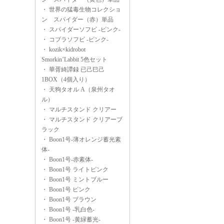
・
世界の猛毒生物コレクショ
ン スパイダー（赤）単品
・
スパイダーソフビ -ピンク-
・
コブラソフビ -ピンク-
・
kozik×kidrobot
Smorkin’Labbit 5色セット
・
華胥綺譚録 已己巳己
1BOX（4個入り）
・
天狗タオル A（泉州タオ
ル）
・
マルチスタンド クリアー
・
マルチスタンド クリアーブ
ラック
・
Boon1号-薄オレンジ蓄光素
体-
・
Boon1号-赤素体-
・
Boon1号 ライトピンク
・
Boon1号 ミントブルー
・
Boon1号 ピンク
・
Boon1号 ブラウン
・
Boon1号 -乳白色-
・
Boon1号 -黄緑蓄光-