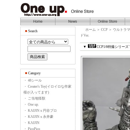
ホーム
＞
CCP
＞
ウルトラ
Search
ドVer.
▼
CCP1/6特撮シリーズ 
Category
・ 48シール
・ Creater's Toy(イロイロな作家
様が入ってます)
・ ご当地怪獣
・ One up.
・ KAIJIN x 円谷プロ
・ KAIJIN x 永井豪
・ KAIJIN
・ PicoPico