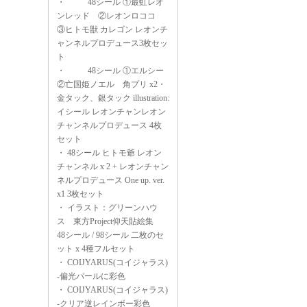
・
48シール ①最虹レオ
ンレッド ②レオンロココ
③ヒトモ獣 カレゴン レオンチ
ャンネルプロデュース3枚セッ
ト
・
48シール ①エルシー
②亡国姫ノエル 角プリ x2・
金タック、銀タック illustration:
イシール レオンチャンレオン
チャンネルプロデュース 4枚
セット
・
48シール ヒトモ爺 レオン
チャンネル x 2 + レオンチャン
ネルプロデュース One up. ver.
x1 3枚セット
・
イラスト：グリーンハウ
ス 東方Project仰天貼絵集
48シール / 98シール 二枚のセ
ット x 4種フルセット
・
COIJYARUS(コイジャラス)
-偏光パールに彩色
・
COIJYARUS(コイジャラス)
-クリア逆レインボー彩色