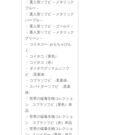
・
藁人形ソフビ －メタリック
ブルー－
・
藁人形ソフビ －メタリック
パープル－
・
藁人形ソフビ －ゴールド－
・
藁人形ソフビ －メタリック
グリーン－
・
コイホコー -おもちゃぴん
く-
・
コイホコ（黄色）
・
コイホコ（赤）
・
ダイオウグソクムシソフ
ビ -黒素体-
・
コブラソフビ -黒素体-
・
スパイダーソフビ -黒素
体-
・
世界の猛毒生物コレクショ
ン コブラソフビ（黄色）単
品
・
世界の猛毒生物コレクショ
ン コブラソフビ（赤）単品
・
世界の猛毒生物コレクショ
ン スパイダー（黄色）単品