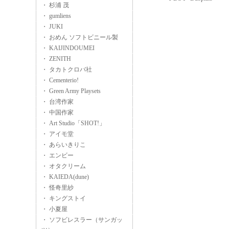
・ 杉浦 茂
・ gumliens
・ JUKI
・ おめん ソフトビニール製
・ KAIJINDOUMEI
・ ZENITH
・ タカトクロバ社
・ Cementerio!
・ Green Army Playsets
・ 台湾作家
・ 中国作家
・ Art Studio「SHOT!」
・ アイモ堂
・ あらいきりこ
・ エンビー
・ オタクリーム
・ KAIEDA(dune)
・ 怪奇里紗
・ キングストイ
・ 小夏屋
・ ソフビレスラー（サンガッ