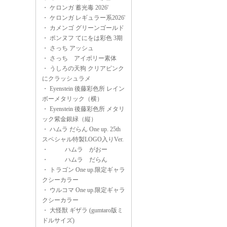
・
ケロンガ 蓄光毒 2026'
・
ケロンガ レギュラー系2026'
・
カメンゴ グリーンゴールド
・
ポンヌフ てにをは彩色 3期
・
さっち アッシュ
・
さっち アイボリー素体
・
うしろの天狗 クリアピンク
にクラッシュラメ
・
Eyenstein 後藤彩色所 レイン
ボーメタリック（横）
・
Eyenstein 後藤彩色所 メタリ
ック紫金銀緑（縦）
・
ハムラ だらん One up. 25th
スペシャル特製LOGO入りVer.
・
ハムラ がおー
・
ハムラ だらん
・
トラゴン One up.限定ギャラ
クシーカラー
・
ウルコマ One up.限定ギャラ
クシーカラー
・
大怪獣 ギザラ (gumtaro版ミ
ドルサイズ)