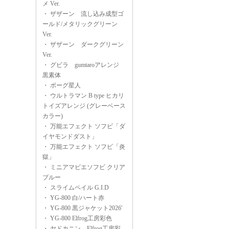
メ Ver.
・
ザザーン 流し込み成型ゴ
ールド/メタリックグリーン
Ver.
・
ザザーン ダークグリーン
Ver.
・
グビラ gumtaroアレンジ
黒素体
・
ボーグ星人
・
ウルトラマン B type ヒカリ
トイズアレンジ (グレーベース
カラー)
・
万能エフェクト ソフビ「ダ
イヤモンドダスト」
・
万能エフェクト ソフビ「炎
獄」
・
ミニアマビエソフビ クリア
ブルー
・
スライムペイル G.I.D
・
YG-800 白/ハート赤
・
YG-800 黒ジャケット2026'
・
YG-800 Elfrog工房彩色
・
ヤドカニン Elfrog工房彩