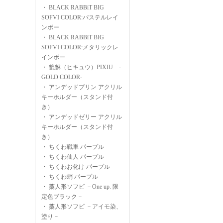
・
BLACK RABBiT BIG
SOFVI COLOR:パステルレイ
ンボー
・
BLACK RABBiT BIG
SOFVI COLOR:メタリックレ
インボー
・
貔貅（ヒキュウ）PIXIU -
GOLD COLOR-
・
アンデッドプリン アクリル
キーホルダー（スタンド付
き）
・
アンデッドゼリー アクリル
キーホルダー（スタンド付
き）
・
ちくわ戦車 パープル
・
ちくわ仙人 パープル
・
ちくわお化け パープル
・
ちくわ蛸 パープル
・
藁人形ソフビ －One up. 限
定色ブラック－
・
藁人形ソフビ －アイモ染、
塗り－