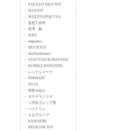
・ FAR EAST RIOT TOY
・ MAXTOY
・ MAXTOY(円谷プロ)
・ 妄想工作所
・ 宮澤 勉
・ MAO
・ magodesu
・ MUUKTOY
・ ukyDaydreamer
・ YASUYUKI KOBAYASHI
・ RUMBLE MONSTERS
・ レッドシャーク
・ POPMART
・ SO-TA
・ 怪獣-kaijyu-
・ タケヤマノリヤ
・ 二代目フレップ堂
・ ハツトリン
・ ちまグループ
・ KAMAKIRI
・ MEDICOM TOY