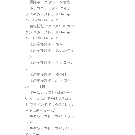
・
髑髏ボーグ グリーン蓄光
・
ボボココナッツ ＆ コボナ
ッツ ギガラメレッド One up.
25th ANNIVERSARY
・
蝙蝠怪獣パタパタン & コパ
タン ギガラメレッド One up.
25th ANNIVERSARY
・
上の空怪獣ボー あか
・
上の空怪獣ボー スカルグリ
ーン
・
上の空怪獣ボー チョコバナ
ナ
・
上の空怪獣ボー 夕焼け
・
上の空怪獣ボー2 カプセ
ルトイ 1個
・
ボーはいつでもうわのそら
いっしょにおでかけマスコッ
ト ブラインドボックス 1個 (キ
ャラは選べません)
・
デモンソフビソフビ サンレ
ッド
・
デモンソフビソフビ バナナ
イエロー