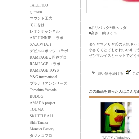
・ TAKEPICO
・ gumtaro
・ マウント工房
・ てにをは
■ポリバッグ+紙ヘッダ
・ レオンチャンネル
■高さ 約８ｃｍ
・ ART JUNKIE コラボ
・ S.V.A.W (AJ)
タケヤマノリヤ氏の人気キャラクター「
小さくてとてもかわいいキャ
・ デビルロボッツ コラボ
ぜひマルイスとセットでどう
・ RAMPAGE x 円谷プロ
・ RAMPAGE コラボ
・ RAMPAGE TOYS
買い物を続ける
こ
・ Y&G international
・ プラナリアンシリーズ
・ Tomohito Yamada
この商品を買った人はこんな
・ BUDOG
・ AMADA project
・ TOUMA
・ SKUTTLE ALL
・ Shin Tanaka
・ Monster Factory
・ タツノコプロ
T-BOY -Dubplate-