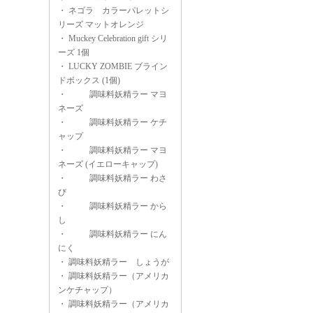
・
ネゴラ カラーパレットシ
リーズ マットオレンジ
・
Muckey Celebration gift シリ
ーズ 1個
・
LUCKY ZOMBIE ブライン
ドボックス (1個)
・
調味料妖精ラー マヨ
ネーズ
・
調味料妖精ラー ケチ
ャップ
・
調味料妖精ラー マヨ
ネーズ (イエローキャップ)
・
調味料妖精ラー わさ
び
・
調味料妖精ラー から
し
・
調味料妖精ラー にん
にく
・
調味料妖精ラー しょうが
・
調味料妖精ラー（アメリカ
ンケチャップ）
・
調味料妖精ラー（アメリカ