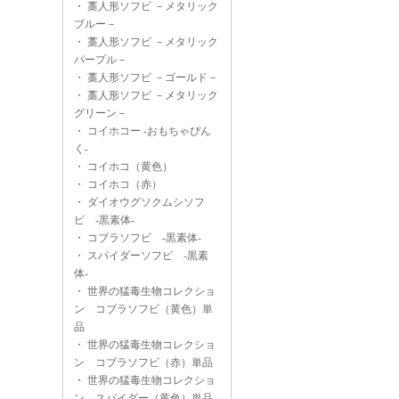
・
藁人形ソフビ －メタリック
ブルー－
・
藁人形ソフビ －メタリック
パープル－
・
藁人形ソフビ －ゴールド－
・
藁人形ソフビ －メタリック
グリーン－
・
コイホコー -おもちゃぴん
く-
・
コイホコ（黄色）
・
コイホコ（赤）
・
ダイオウグソクムシソフ
ビ -黒素体-
・
コブラソフビ -黒素体-
・
スパイダーソフビ -黒素
体-
・
世界の猛毒生物コレクショ
ン コブラソフビ（黄色）単
品
・
世界の猛毒生物コレクショ
ン コブラソフビ（赤）単品
・
世界の猛毒生物コレクショ
ン スパイダー（黄色）単品