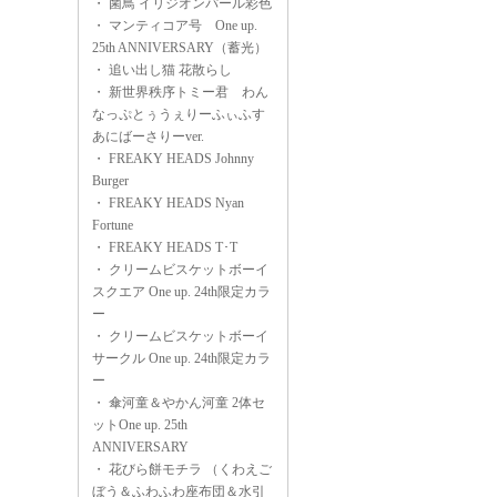
・
菌鳥 イリジオンパール彩色
・
マンティコア号 One up.
25th ANNIVERSARY（蓄光）
・
追い出し猫 花散らし
・
新世界秩序トミー君 わん
なっぷとぅうぇりーふぃふす
あにばーさりーver.
・
FREAKY HEADS Johnny
Burger
・
FREAKY HEADS Nyan
Fortune
・
FREAKY HEADS T･T
・
クリームビスケットボーイ
スクエア One up. 24th限定カラ
ー
・
クリームビスケットボーイ
サークル One up. 24th限定カラ
ー
・
傘河童＆やかん河童 2体セ
ットOne up. 25th
ANNIVERSARY
・
花びら餅モチラ （くわえご
ぼう＆ふわふわ座布団＆水引