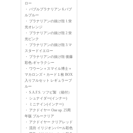
ロー
・
バブルプラナリアン 6.バブ
ルブルー
・
プラナリアンの抜け殻 1.蛍
光オレンジ
・
プラナリアンの抜け殻 2.蛍
光ピンク
・
プラナリアンの抜け殻 3.マ
スタードイエロー
・
プラナリアンの抜け殻 後藤
彩色-ギャラクシー
・
ワウーン＋スマイル博士＋
マカロンズ + カード１枚 BOX
入りフルセット レギュラーブ
ルー
・
S.A.F.S. ソフビ製 （箱付）
・
シュナイダー(インナー)
・
ミニナイン(インナー)
・
アクドイヤー One up. 25周
年版 ブルークリア
・
アクドイヤー クリアレッド
・
流坊 イリジオンパール彩色