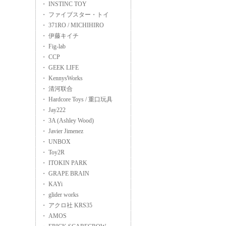
・ INSTINC TOY
・ ファイブスター・トイ
・ 371RO / MICHIHIRO
・ 伊藤キイチ
・ Fig-lab
・ CCP
・ GEEK LIFE
・ KennysWorks
・ 清河联合
・ Hardcore Toys / 重口玩具
・ Jay222
・ 3A (Ashley Wood)
・ Javier Jimenez
・ UNBOX
・ Toy2R
・ ITOKIN PARK
・ GRAPE BRAIN
・ KAYi
・ glider works
・ アクロ社 KRS35
・ AMOS