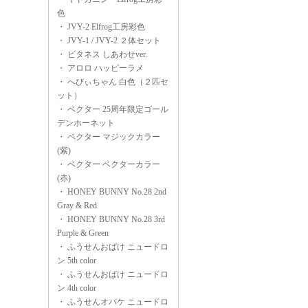
色
・
JVY-2 Elfrog工房彩色
・
JVY-1 / JVY-2 ２体セット
・
ビタネス しあわせver.
・
アロロ ハッピーラメ
・
へびぃちゃん 白色（２匹セ
ット）
・
ベクター 25周年限定ゴール
デンホーネット
・
ベクター マジックカラー
(紫)
・
ベクター ベクターカラー
(赤)
・
HONEY BUNNY No.28 2nd
Gray & Red
・
HONEY BUNNY No.28 3rd
Purple & Green
・
ふうせんおばけ ニュードロ
ン 5th color
・
ふうせんおばけ ニュードロ
ン 4th color
・
ふうせんオバケ ニュードロ