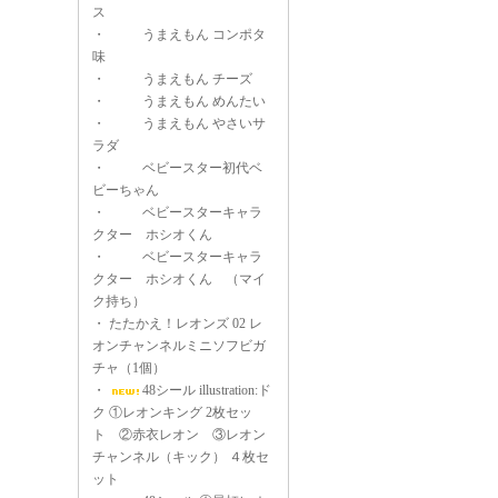
ス
・
うまえもん コンポタ
味
・
うまえもん チーズ
・
うまえもん めんたい
・
うまえもん やさいサ
ラダ
・
ベビースター初代ベ
ビーちゃん
・
ベビースターキャラ
クター ホシオくん
・
ベビースターキャラ
クター ホシオくん （マイ
ク持ち）
・
たたかえ！レオンズ 02 レ
オンチャンネルミニソフビガ
チャ（1個）
・
48シール illustration:ド
ク ①レオンキング 2枚セッ
ト ②赤衣レオン ③レオン
チャンネル（キック） ４枚セ
ット