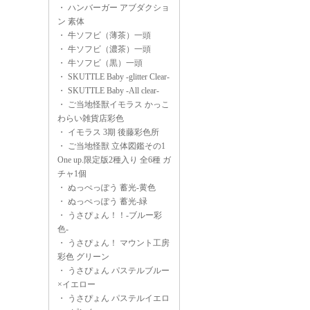
・
ハンバーガー アブダクショ
ン 素体
・
牛ソフビ（薄茶）一頭
・
牛ソフビ（濃茶）一頭
・
牛ソフビ（黒）一頭
・
SKUTTLE Baby -glitter Clear-
・
SKUTTLE Baby -All clear-
・
ご当地怪獣イモラス かっこ
わらい雑貨店彩色
・
イモラス 3期 後藤彩色所
・
ご当地怪獣 立体図鑑その1
One up.限定版2種入り 全6種 ガ
チャ1個
・
ぬっぺっぽう 蓄光-黄色
・
ぬっぺっぽう 蓄光-緑
・
うさぴょん！！-ブルー彩
色-
・
うさぴょん！ マウント工房
彩色 グリーン
・
うさぴょん パステルブルー
×イエロー
・
うさぴょん パステルイエロ