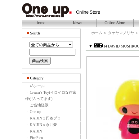
ホーム
＞
タケヤマノリヤ
Search
▼
14 DAVID MUSHROOM
Category
・ 48シール
・ Creater's Toy(イロイロな作家
様が入ってます)
・ ご当地怪獣
・ One up.
・ KAIJIN x 円谷プロ
・ KAIJIN x 永井豪
・ KAIJIN
・ PicoPico