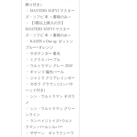
飾り付き）
・
MASTERS SOFVI マスター
ズ・ソフビ 本 ＜書籍のみ＞
・
【3冊以上購入の方】
MASTERS SOFVI マスター
ズ・ソフビ 本 ＜書籍のみ＞
・
KAIJIN x One up. ゼットン
ブルー×オレンジ
・
サボテンダー 蓄光
・
ミクラス パープル
・
ウルトラマン グレー 2026'
・
ギャンゴ 偏光パール
・
ジャミラ クリアレインボー
・
ガボラ ブラウン (コンパチ
ヘッド付き)
・
シン・ウルトラマン ギガラ
メ
・
シン・ウルトラマン グリー
ンライン
・
ランペイジトイズ×ウルト
ラマン パールシルバー
・
ザザーン ギャラクシーラ