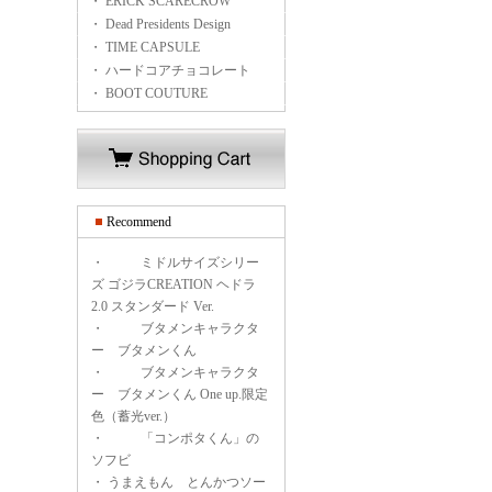
・ ERICK SCARECROW
・ Dead Presidents Design
・ TIME CAPSULE
・ ハードコアチョコレート
・ BOOT COUTURE
Recommend
・
ミドルサイズシリー
ズ ゴジラCREATION ヘドラ
2.0 スタンダード Ver.
・
ブタメンキャラクタ
ー ブタメンくん
・
ブタメンキャラクタ
ー ブタメンくん One up.限定
色（蓄光ver.）
・
「コンポタくん」の
ソフビ
・
うまえもん とんかつソー