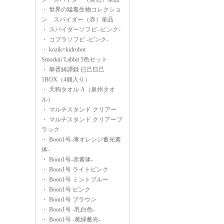
・
世界の猛毒生物コレクショ
ン スパイダー（赤）単品
・
スパイダーソフビ -ピンク-
・
コブラソフビ -ピンク-
・
kozik×kidrobot
Smorkin’Labbit 5色セット
・
華胥綺譚録 已己巳己
1BOX（4個入り）
・
天狗タオル A（泉州タオ
ル）
・
マルチスタンド クリアー
・
マルチスタンド クリアーブ
ラック
・
Boon1号-薄オレンジ蓄光素
体-
・
Boon1号-赤素体-
・
Boon1号 ライトピンク
・
Boon1号 ミントブルー
・
Boon1号 ピンク
・
Boon1号 ブラウン
・
Boon1号 -乳白色-
・
Boon1号 -黄緑蓄光-