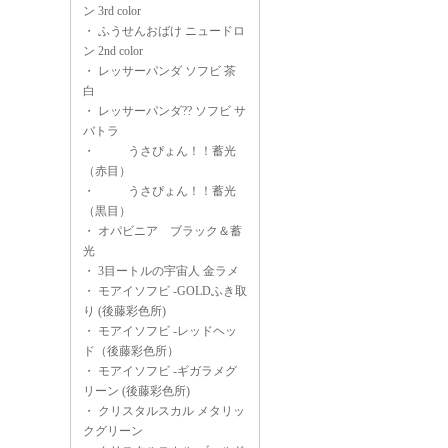
ン 3rd color
・
ふうせんおばけ ニュードロ
ン 2nd color
・
レッサーパンダ ソフビ 茶
白
・
レッサーパンダ?? ソフビ サ
バトラ
・
うさぴょん！！蓄光
（赤目）
・
うさぴょん！！蓄光
（黒目）
・
オパビニア ブラック＆蓄
光
・
3目ートルの宇宙人 金ラメ
・
モアイソフビ -GOLDふき取
り (後藤彩色所)
・
モアイソフビ -レッドヘッ
ド（後藤彩色所）
・
モアイソフビ -ギガラメグ
リーン (後藤彩色所)
・
クリスタルスカル メタリッ
クグリーン