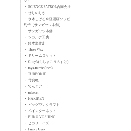
ツ）
・ SCIENCE PATROL合同会社
・ せりのりか
・ 水木しげる奇怪漫画ソフビ
列伝（サンガッツ本舗）
・ サンガッツ本舗
・ シカルナ工房
・ 鈴木製作所
・ Three Wax
・ ドリームロケット
・ C-toy's(ちしまこうのすけ)
・ toys-mimic (toco)
・ TURBOKID
・ 付喪亀
・ てんぐアート
・ nekorat
・ HARIKEN
・ ビッグワンクラフト
・ ペインターネット
・ BUKU YOSHINO
・ ヒカリトイズ
・ Funky Geek