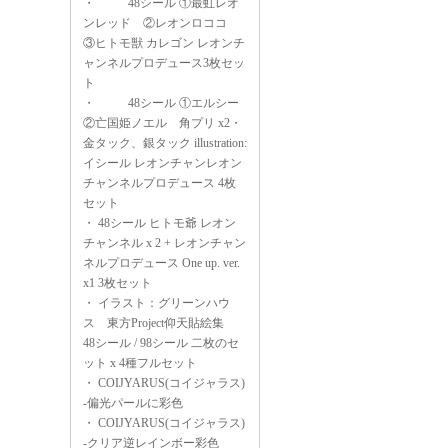
・
48シール ①最虹レオ
ンレッド ②レオンロココ
③ヒトモ獣 カレゴン レオンチ
ャンネルプロデュース3枚セッ
ト
・
48シール ①エルシー
②亡国姫ノエル 角プリ x2・
金タック、銀タック illustration:
イシール レオンチャンレオン
チャンネルプロデュース 4枚
セット
・
48シール ヒトモ爺 レオン
チャンネル x 2 + レオンチャン
ネルプロデュース One up. ver.
x1 3枚セット
・
イラスト：グリーンハウ
ス 東方Project仰天貼絵集
48シール / 98シール 二枚のセ
ット x 4種フルセット
・
COIJYARUS(コイジャラス)
-偏光パールに彩色
・
COIJYARUS(コイジャラス)
-クリア逆レインボー彩色