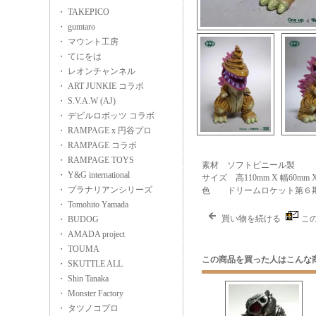
・ TAKEPICO
・ gumtaro
・ マウント工房
・ てにをは
・ レオンチャンネル
・ ART JUNKIE コラボ
・ S.V.A.W (AJ)
・ デビルロボッツ コラボ
・ RAMPAGE x 円谷プロ
・ RAMPAGE コラボ
・ RAMPAGE TOYS
素材 ソフトビニール製
・ Y&G international
サイズ 高110mm X 幅60mm 
・ プラナリアンシリーズ
色 ドリームロケット第６
・ Tomohito Yamada
買い物を続ける
こ
・ BUDOG
・ AMADA project
・ TOUMA
この商品を買った人はこんな
・ SKUTTLE ALL
・ Shin Tanaka
・ Monster Factory
・ タツノコプロ