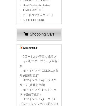
・ ERICK SCARECROW
・ Dead Presidents Design
・ TIME CAPSULE
・ ハードコアチョコレート
・ BOOT COUTURE
Recommend
・
3目ートルの宇宙人 金ラメ
・
オパビニア ブラック＆蓄
光
・
モアイソフビ -GOLDふき取
り (後藤彩色所)
・
モアイソフビ -ギガラメグ
リーン (後藤彩色所)
・
モアイソフビ -レッドヘッ
ド（後藤彩色所）
・
モアイソフビ -ターコイズ
ブルーメタリックふき取り (後