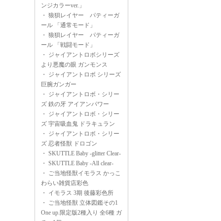
ンジカラーver.」
・
狼狽レイヤー パティーガ
ール 「通常モード」
・
狼狽レイヤー パティーガ
ール 「戦闘モード」
・
ジャイアントロボシリーズ
より悪魔の眼 ガンモンス
・
ジャイアントロボ シリーズ
巨腕ガンガー
・
ジャイアントロボ・シリー
ズ 鉄の牙 アイアンパワー
・
ジャイアントロボ・シリー
ズ 宇宙吸血鬼 ドラキュラン
・
ジャイアントロボ・シリー
ズ 忍者怪獣 ドロゴン
・
SKUTTLE Baby -glitter Clear-
・
SKUTTLE Baby -All clear-
・
ご当地怪獣イモラス かっこ
わらい雑貨店彩色
・
イモラス 3期 後藤彩色所
・
ご当地怪獣 立体図鑑その1
One up.限定版2種入り 全6種 ガ