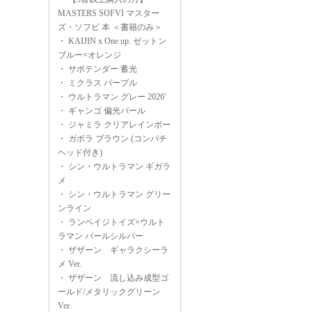
MASTERS SOFVI マスター
ズ・ソフビ 本 ＜書籍のみ＞
・
KAIJIN x One up. ゼットン
ブルー×オレンジ
・
サボテンダー 蓄光
・
ミクラス パープル
・
ウルトラマン グレー 2026'
・
ギャンゴ 偏光パール
・
ジャミラ クリアレインボー
・
ガボラ ブラウン (コンパチ
ヘッド付き)
・
シン・ウルトラマン ギガラ
メ
・
シン・ウルトラマン グリー
ンライン
・
ランペイジトイズ×ウルト
ラマン パールシルバー
・
ザザーン ギャラクシーラ
メ Ver.
・
ザザーン 流し込み成型ゴ
ールド/メタリックグリーン
Ver.