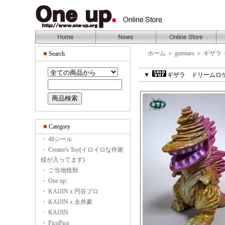
ホーム
＞
gumtaro
＞
ギザラ
Search
▼
ギザラ ドリームロケ
Category
・ 48シール
・ Creater's Toy(イロイロな作家
様が入ってます)
・ ご当地怪獣
・ One up.
・ KAIJIN x 円谷プロ
・ KAIJIN x 永井豪
・ KAIJIN
・ PicoPico