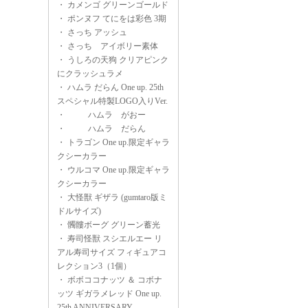
・
カメンゴ グリーンゴールド
・
ポンヌフ てにをは彩色 3期
・
さっち アッシュ
・
さっち アイボリー素体
・
うしろの天狗 クリアピンク
にクラッシュラメ
・
ハムラ だらん One up. 25th
スペシャル特製LOGO入りVer.
・
ハムラ がおー
・
ハムラ だらん
・
トラゴン One up.限定ギャラ
クシーカラー
・
ウルコマ One up.限定ギャラ
クシーカラー
・
大怪獣 ギザラ (gumtaro版ミ
ドルサイズ)
・
髑髏ボーグ グリーン蓄光
・
寿司怪獣 スシエルエー リ
アル寿司サイズ フィギュアコ
レクション3（1個）
・
ボボココナッツ ＆ コボナ
ッツ ギガラメレッド One up.
25th ANNIVERSARY