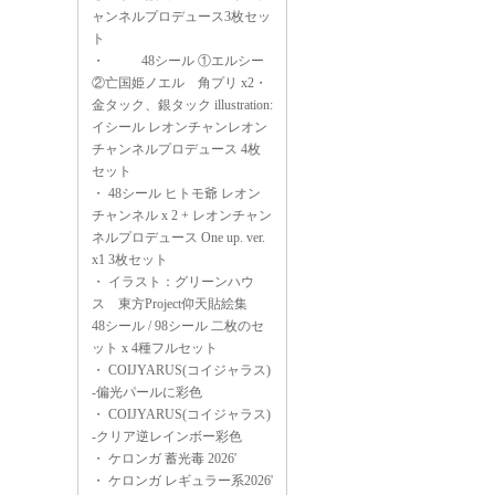
ャンネルプロデュース3枚セッ
ト
・
48シール ①エルシー
②亡国姫ノエル 角プリ x2・
金タック、銀タック illustration:
イシール レオンチャンレオン
チャンネルプロデュース 4枚
セット
・
48シール ヒトモ爺 レオン
チャンネル x 2 + レオンチャン
ネルプロデュース One up. ver.
x1 3枚セット
・
イラスト：グリーンハウ
ス 東方Project仰天貼絵集
48シール / 98シール 二枚のセ
ット x 4種フルセット
・
COIJYARUS(コイジャラス)
-偏光パールに彩色
・
COIJYARUS(コイジャラス)
-クリア逆レインボー彩色
・
ケロンガ 蓄光毒 2026'
・
ケロンガ レギュラー系2026'