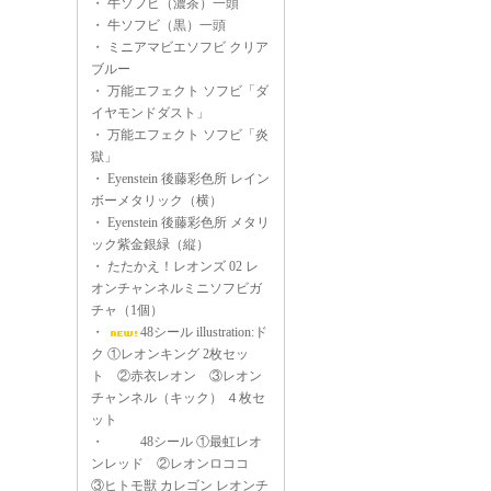
・
牛ソフビ（濃茶）一頭
・
牛ソフビ（黒）一頭
・
ミニアマビエソフビ クリア
ブルー
・
万能エフェクト ソフビ「ダ
イヤモンドダスト」
・
万能エフェクト ソフビ「炎
獄」
・
Eyenstein 後藤彩色所 レイン
ボーメタリック（横）
・
Eyenstein 後藤彩色所 メタリ
ック紫金銀緑（縦）
・
たたかえ！レオンズ 02 レ
オンチャンネルミニソフビガ
チャ（1個）
・
48シール illustration:ド
ク ①レオンキング 2枚セッ
ト ②赤衣レオン ③レオン
チャンネル（キック） ４枚セ
ット
・
48シール ①最虹レオ
ンレッド ②レオンロココ
③ヒトモ獣 カレゴン レオンチ