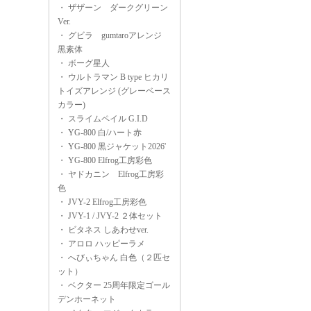
・
ザザーン ダークグリーン
Ver.
・
グビラ gumtaroアレンジ
黒素体
・
ボーグ星人
・
ウルトラマン B type ヒカリ
トイズアレンジ (グレーベース
カラー)
・
スライムペイル G.I.D
・
YG-800 白/ハート赤
・
YG-800 黒ジャケット2026'
・
YG-800 Elfrog工房彩色
・
ヤドカニン Elfrog工房彩
色
・
JVY-2 Elfrog工房彩色
・
JVY-1 / JVY-2 ２体セット
・
ビタネス しあわせver.
・
アロロ ハッピーラメ
・
へびぃちゃん 白色（２匹セ
ット）
・
ベクター 25周年限定ゴール
デンホーネット