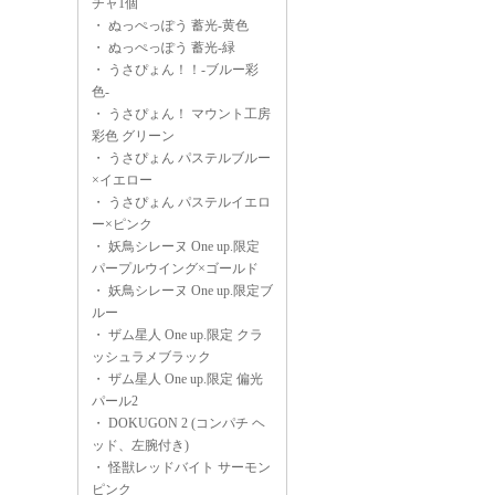
チャ1個
・
ぬっぺっぽう 蓄光-黄色
・
ぬっぺっぽう 蓄光-緑
・
うさぴょん！！-ブルー彩
色-
・
うさぴょん！ マウント工房
彩色 グリーン
・
うさぴょん パステルブルー
×イエロー
・
うさぴょん パステルイエロ
ー×ピンク
・
妖鳥シレーヌ One up.限定
パープルウイング×ゴールド
・
妖鳥シレーヌ One up.限定ブ
ルー
・
ザム星人 One up.限定 クラ
ッシュラメブラック
・
ザム星人 One up.限定 偏光
パール2
・
DOKUGON 2 (コンパチ ヘ
ッド、左腕付き)
・
怪獣レッドバイト サーモン
ピンク