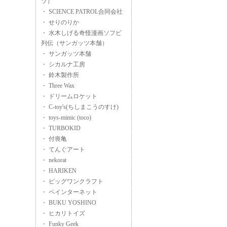
ツ）
・ SCIENCE PATROL合同会社
・ せりのりか
・ 水木しげる奇怪漫画ソフビ
列伝（サンガッツ本舗）
・ サンガッツ本舗
・ シカルナ工房
・ 鈴木製作所
・ Three Wax
・ ドリームロケット
・ C-toy's(ちしまこうのすけ)
・ toys-mimic (toco)
・ TURBOKID
・ 付喪亀
・ てんぐアート
・ nekorat
・ HARIKEN
・ ビッグワンクラフト
・ ペインターネット
・ BUKU YOSHINO
・ ヒカリトイズ
・ Funky Geek