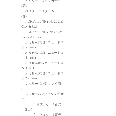
・
ベクター マジックカラー
(紫)
・
ベクター ベクターカラー
(赤)
・
HONEY BUNNY No.28 2nd
Gray & Red
・
HONEY BUNNY No.28 3rd
Purple & Green
・
ふうせんおばけ ニュードロ
ン 5th color
・
ふうせんおばけ ニュードロ
ン 4th color
・
ふうせんオバケ ニュードロ
ン 3rd color
・
ふうせんおばけ ニュードロ
ン 2nd color
・
レッサーパンダ ソフビ 茶
白
・
レッサーパンダ?? ソフビ サ
バトラ
・
うさぴょん！！蓄光
（赤目）
・
うさぴょん！！蓄光