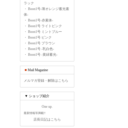
ラック
・
Boon1号-薄オレンジ蓄光素
体-
・
Boon1号-赤素体-
・
Boon1号 ライトピンク
・
Boon1号 ミントブルー
・
Boon1号 ピンク
・
Boon1号 ブラウン
・
Boon1号 -乳白色-
・
Boon1号 -黄緑蓄光-
Mail Magazine
メルマガ登録・解除はこちら
▼ ショップ紹介
One up.
最新情報等満載!!
店長日記はこちら