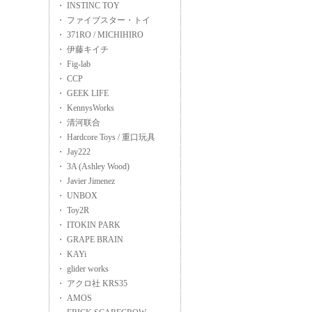
・ INSTINC TOY
・ ファイブスター・トイ
・ 371RO / MICHIHIRO
・ 伊藤キイチ
・ Fig-lab
・ CCP
・ GEEK LIFE
・ KennysWorks
・ 清河联合
・ Hardcore Toys / 重口玩具
・ Jay222
・ 3A (Ashley Wood)
・ Javier Jimenez
・ UNBOX
・ Toy2R
・ ITOKIN PARK
・ GRAPE BRAIN
・ KAYi
・ glider works
・ アクロ社 KRS35
・ AMOS