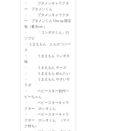
・
ブタメンキャラクタ
ー ブタメンくん
・
ブタメンキャラクタ
ー ブタメンくん One up.限定
色（蓄光ver.）
・
「コンポタくん」の
ソフビ
・
うまえもん とんかつソー
ス
・
うまえもん コンポタ
味
・
うまえもん チーズ
・
うまえもん めんたい
・
うまえもん やさいサ
ラダ
・
ベビースター初代ベ
ビーちゃん
・
ベビースターキャラ
クター ホシオくん
・
ベビースターキャラ
クター ホシオくん （マイ
ク持ち）