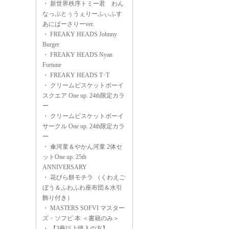
・
新世界秩序トミー君 わん
なっぷとぅうぇりーふぃふす
あにばーさりーver.
・
FREAKY HEADS Johnny
Burger
・
FREAKY HEADS Nyan
Fortune
・
FREAKY HEADS T･T
・
クリームビスケットボーイ
スクエア One up. 24th限定カラ
ー
・
クリームビスケットボーイ
サークル One up. 24th限定カラ
ー
・
傘河童＆やかん河童 2体セ
ットOne up. 25th
ANNIVERSARY
・
花びら餅モチラ （くわえご
ぼう＆ふわふわ座布団＆水引
飾り付き）
・
MASTERS SOFVI マスター
ズ・ソフビ 本 ＜書籍のみ＞
・
【3冊以上購入の方】