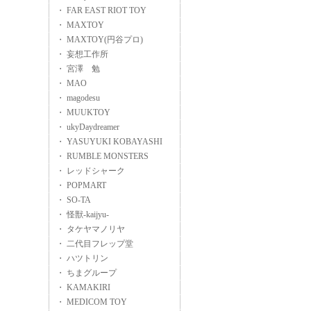
・ FAR EAST RIOT TOY
・ MAXTOY
・ MAXTOY(円谷プロ)
・ 妄想工作所
・ 宮澤 勉
・ MAO
・ magodesu
・ MUUKTOY
・ ukyDaydreamer
・ YASUYUKI KOBAYASHI
・ RUMBLE MONSTERS
・ レッドシャーク
・ POPMART
・ SO-TA
・ 怪獣-kaijyu-
・ タケヤマノリヤ
・ 二代目フレップ堂
・ ハツトリン
・ ちまグループ
・ KAMAKIRI
・ MEDICOM TOY