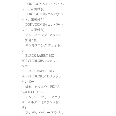
・
DOKUGON 22 (コンパチ ヘ
ッド、左腕付き)
・
DOKUGON 19 (コンパチ ヘ
ッド、左腕付き)
・
DOKUGON 10 (コンパチ ヘ
ッド、左腕付き)
・
マンモスコング "マウント
工房 努" 版
・
マンモスコング デュオトー
ン
・
BLACK RABBiT BIG
SOFVI COLOR:パステルレイ
ンボー
・
BLACK RABBiT BIG
SOFVI COLOR:メタリックレ
インボー
・
貔貅（ヒキュウ）PIXIU -
GOLD COLOR-
・
アンデッドプリン アクリル
キーホルダー（スタンド付
き）
・
アンデッドゼリー アクリル