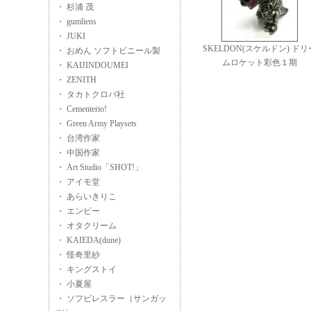
・ 杉浦 茂
・ gumliens
・ JUKI
SKELDON(スケルドン) ドリ
・ おめん ソフトビニール製
ムロケット彩色１期
・ KAIJINDOUMEI
・ ZENITH
・ タカトクロバ社
・ Cementerio!
・ Green Army Playsets
・ 台湾作家
・ 中国作家
・ Art Studio「SHOT!」
・ アイモ堂
・ あらいきりこ
・ エンビー
・ オタクリーム
・ KAIEDA(dune)
・ 怪奇里紗
・ キングストイ
・ 小夏屋
・ ソフビレスラー（サンガッ