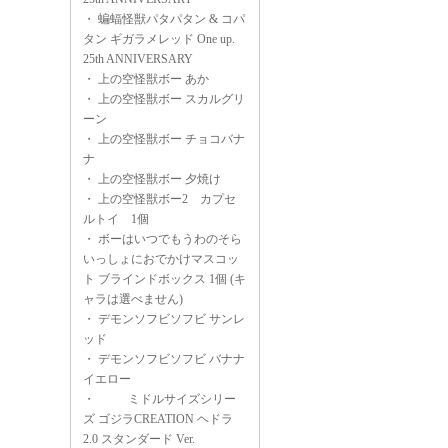
・
蝙蝠怪獣パタパタン & コパ
タン ギガラメレッド One up.
25th ANNIVERSARY
・
上の空怪獣ボー あか
・
上の空怪獣ボー スカルグリ
ーン
・
上の空怪獣ボー チョコバナ
ナ
・
上の空怪獣ボー 夕焼け
・
上の空怪獣ボー2 カプセ
ルトイ 1個
・
ボーはいつでもうわのそら
いっしょにおでかけマスコッ
ト ブラインドボックス 1個 (キ
ャラは選べません)
・
デモンソフビソフビ サンレ
ッド
・
デモンソフビソフビ バナナ
イエロー
・
ミドルサイズシリー
ズ ゴジラCREATION ヘドラ
2.0 スタンダード Ver.