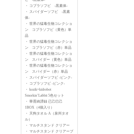
・
コブラソフビ -黒素体-
・
スパイダーソフビ -黒素
体-
・
世界の猛毒生物コレクショ
ン コブラソフビ（黄色）単
品
・
世界の猛毒生物コレクショ
ン コブラソフビ（赤）単品
・
世界の猛毒生物コレクショ
ン スパイダー（黄色）単品
・
世界の猛毒生物コレクショ
ン スパイダー（赤）単品
・
スパイダーソフビ -ピンク-
・
コブラソフビ -ピンク-
・
kozik×kidrobot
Smorkin’Labbit 5色セット
・
華胥綺譚録 已己巳己
1BOX（4個入り）
・
天狗タオル A（泉州タオ
ル）
・
マルチスタンド クリアー
・
マルチスタンド クリアーブ