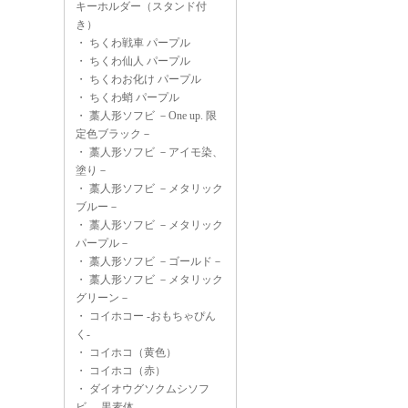
キーホルダー（スタンド付
き）
・
ちくわ戦車 パープル
・
ちくわ仙人 パープル
・
ちくわお化け パープル
・
ちくわ蛸 パープル
・
藁人形ソフビ －One up. 限
定色ブラック－
・
藁人形ソフビ －アイモ染、
塗り－
・
藁人形ソフビ －メタリック
ブルー－
・
藁人形ソフビ －メタリック
パープル－
・
藁人形ソフビ －ゴールド－
・
藁人形ソフビ －メタリック
グリーン－
・
コイホコー -おもちゃぴん
く-
・
コイホコ（黄色）
・
コイホコ（赤）
・
ダイオウグソクムシソフ
ビ -黒素体-