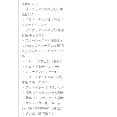
光オレンジ
・
プラナリアンの抜け殻 2.蛍
光ピンク
・
プラナリアンの抜け殻 3.マ
スタードイエロー
・
プラナリアンの抜け殻 後藤
彩色-ギャラクシー
・
ワウーン＋スマイル博士＋
マカロンズ + カード１枚 BOX
入りフルセット レギュラーブ
ルー
・
S.A.F.S. ソフビ製 （箱付）
・
シュナイダー(インナー)
・
ミニナイン(インナー)
・
アクドイヤー One up. 25周
年版 ブルークリア
・
アクドイヤー クリアレッド
・
流坊 イリジオンパール彩色
・
菌鳥 イリジオンパール彩色
・
マンティコア号 One up.
25th ANNIVERSARY（蓄光）
・
追い出し猫 花散らし