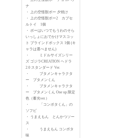
ナ
・
上の空怪獣ボー 夕焼け
・
上の空怪獣ボー2 カプセ
ルトイ 1個
・
ボーはいつでもうわのそら
いっしょにおでかけマスコッ
ト ブラインドボックス 1個 (キ
ャラは選べません)
・
ミドルサイズシリー
ズ ゴジラCREATION ヘドラ
2.0 スタンダード Ver.
・
ブタメンキャラクタ
ー ブタメンくん
・
ブタメンキャラクタ
ー ブタメンくん One up.限定
色（蓄光ver.）
・
「コンポタくん」の
ソフビ
・
うまえもん とんかつソー
ス
・
うまえもん コンポタ
味