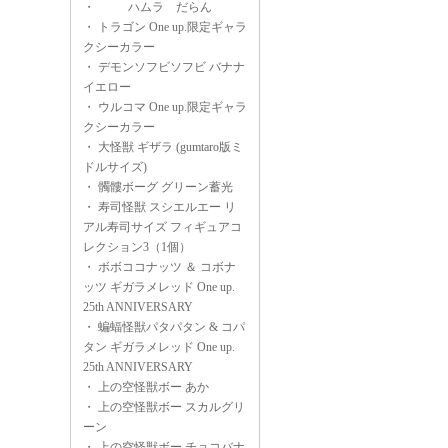
・
ハムラ だらん
・
トラゴン One up.限定ギャラ
クシーカラー
・
デモンソフビソフビ バナナ
イエロー
・
ウルコマ One up.限定ギャラ
クシーカラー
・
大怪獣 ギザラ (gumtaro版ミ
ドルサイズ)
・
髑髏ボーグ グリーン蓄光
・
寿司怪獣 スシエルエー リ
アル寿司サイズ フィギュアコ
レクション3（1個）
・
ボボココナッツ ＆ コボナ
ッツ ギガラメレッド One up.
25th ANNIVERSARY
・
蝙蝠怪獣パタパタン & コパ
タン ギガラメレッド One up.
25th ANNIVERSARY
・
上の空怪獣ボー あか
・
上の空怪獣ボー スカルグリ
ーン
・
上の空怪獣ボー チョコバナ