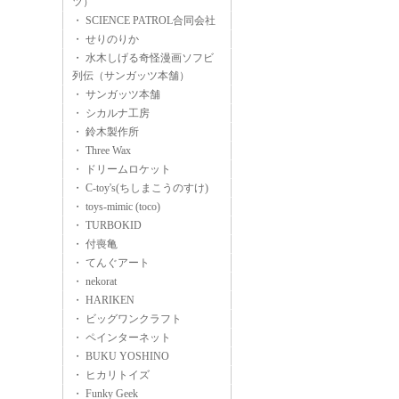
ツ）
・ SCIENCE PATROL合同会社
・ せりのりか
・ 水木しげる奇怪漫画ソフビ
列伝（サンガッツ本舗）
・ サンガッツ本舗
・ シカルナ工房
・ 鈴木製作所
・ Three Wax
・ ドリームロケット
・ C-toy's(ちしまこうのすけ)
・ toys-mimic (toco)
・ TURBOKID
・ 付喪亀
・ てんぐアート
・ nekorat
・ HARIKEN
・ ビッグワンクラフト
・ ペインターネット
・ BUKU YOSHINO
・ ヒカリトイズ
・ Funky Geek