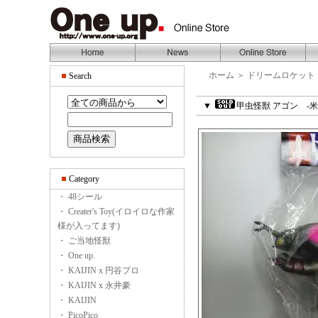
ホーム
＞
ドリームロケット
Search
▼
甲虫怪獣 アゴン -米
Category
・ 48シール
・ Creater's Toy(イロイロな作家
様が入ってます)
・ ご当地怪獣
・ One up.
・ KAIJIN x 円谷プロ
・ KAIJIN x 永井豪
・ KAIJIN
・ PicoPico