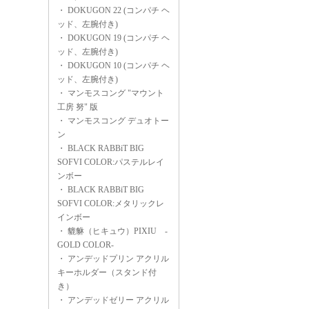
・
DOKUGON 22 (コンパチ ヘ
ッド、左腕付き)
・
DOKUGON 19 (コンパチ ヘ
ッド、左腕付き)
・
DOKUGON 10 (コンパチ ヘ
ッド、左腕付き)
・
マンモスコング "マウント
工房 努" 版
・
マンモスコング デュオトー
ン
・
BLACK RABBiT BIG
SOFVI COLOR:パステルレイ
ンボー
・
BLACK RABBiT BIG
SOFVI COLOR:メタリックレ
インボー
・
貔貅（ヒキュウ）PIXIU -
GOLD COLOR-
・
アンデッドプリン アクリル
キーホルダー（スタンド付
き）
・
アンデッドゼリー アクリル