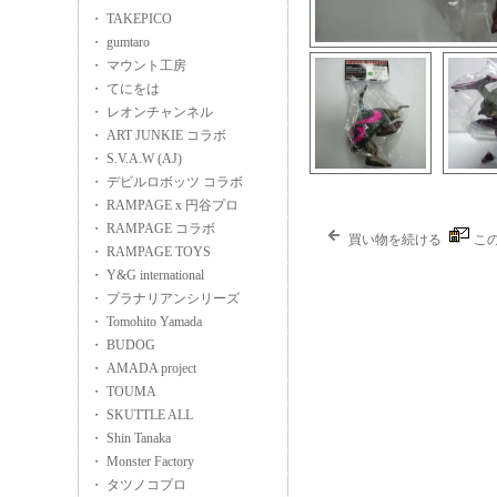
・ TAKEPICO
・ gumtaro
・ マウント工房
・ てにをは
・ レオンチャンネル
・ ART JUNKIE コラボ
・ S.V.A.W (AJ)
・ デビルロボッツ コラボ
・ RAMPAGE x 円谷プロ
・ RAMPAGE コラボ
買い物を続ける
こ
・ RAMPAGE TOYS
・ Y&G international
・ プラナリアンシリーズ
・ Tomohito Yamada
・ BUDOG
・ AMADA project
・ TOUMA
・ SKUTTLE ALL
・ Shin Tanaka
・ Monster Factory
・ タツノコプロ