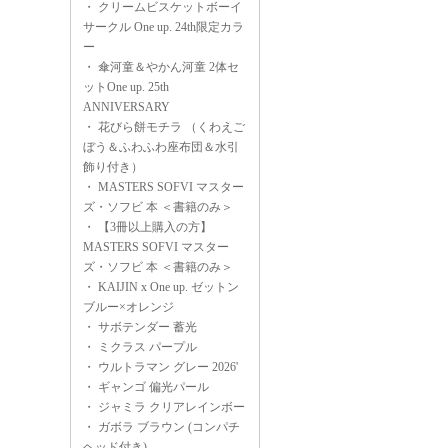
・
クリームビスケットボーイ
サークル One up. 24th限定カラ
ー
・
傘河童＆やかん河童 2体セ
ットOne up. 25th
ANNIVERSARY
・
花びら餅モチラ （くわえご
ぼう＆ふわふわ座布団＆水引
飾り付き）
・
MASTERS SOFVI マスター
ズ・ソフビ 本 ＜書籍のみ＞
・
【3冊以上購入の方】
MASTERS SOFVI マスター
ズ・ソフビ 本 ＜書籍のみ＞
・
KAIJIN x One up. ゼットン
ブルー×オレンジ
・
サボテンダー 蓄光
・
ミクラス パープル
・
ウルトラマン グレー 2026'
・
ギャンゴ 偏光パール
・
ジャミラ クリアレインボー
・
ガボラ ブラウン (コンパチ
ヘッド付き)