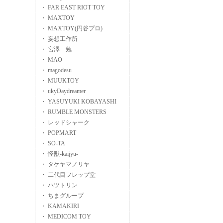
・ FAR EAST RIOT TOY
・ MAXTOY
・ MAXTOY(円谷プロ)
・ 妄想工作所
・ 宮澤 勉
・ MAO
・ magodesu
・ MUUKTOY
・ ukyDaydreamer
・ YASUYUKI KOBAYASHI
・ RUMBLE MONSTERS
・ レッドシャーク
・ POPMART
・ SO-TA
・ 怪獣-kaijyu-
・ タケヤマノリヤ
・ 二代目フレップ堂
・ ハツトリン
・ ちまグループ
・ KAMAKIRI
・ MEDICOM TOY