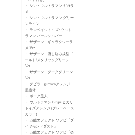
・
シン・ウルトラマン ギガラ
メ
・
シン・ウルトラマン グリー
ンライン
・
ランペイジトイズ×ウルト
ラマン パールシルバー
・
ザザーン ギャラクシーラ
メ Ver.
・
ザザーン 流し込み成型ゴ
ールド/メタリックグリーン
Ver.
・
ザザーン ダークグリーン
Ver.
・
グビラ gumtaroアレンジ
黒素体
・
ボーグ星人
・
ウルトラマン B type ヒカリ
トイズアレンジ (グレーベース
カラー)
・
万能エフェクト ソフビ「ダ
イヤモンドダスト」
・
万能エフェクト ソフビ「炎