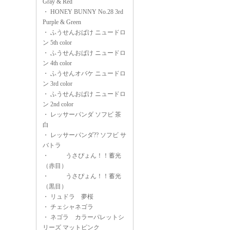
Gray & Red
・
HONEY BUNNY No.28 3rd
Purple & Green
・
ふうせんおばけ ニュードロ
ン 5th color
・
ふうせんおばけ ニュードロ
ン 4th color
・
ふうせんオバケ ニュードロ
ン 3rd color
・
ふうせんおばけ ニュードロ
ン 2nd color
・
レッサーパンダ ソフビ 茶
白
・
レッサーパンダ?? ソフビ サ
バトラ
・
うさぴょん！！蓄光
（赤目）
・
うさぴょん！！蓄光
（黒目）
・
リュドラ 夢桜
・
チェシャネゴラ
・
ネゴラ カラーパレットシ
リーズ マットピンク