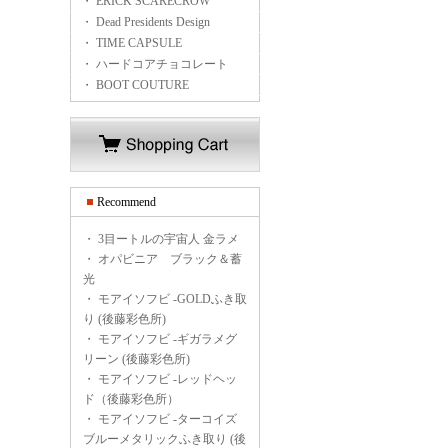
・ ERICK SCARECROW
・ Dead Presidents Design
・ TIME CAPSULE
・ ハードコアチョコレート
・ BOOT COUTURE
Recommend
・
3目ートルの宇宙人 金ラメ
・
オパビニア ブラック＆蓄
光
・
モアイソフビ -GOLDふき取
り (後藤彩色所)
・
モアイソフビ -ギガラメグ
リーン (後藤彩色所)
・
モアイソフビ -レッドヘッ
ド（後藤彩色所）
・
モアイソフビ -ターコイズ
ブルーメタリックふき取り (後