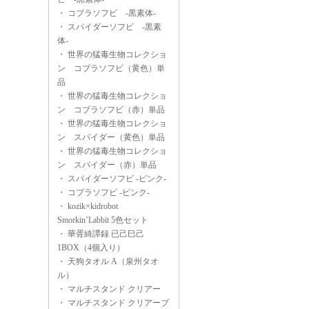
・
コブラソフビ -黒素体-
・
スパイダーソフビ -黒素
体-
・
世界の猛毒生物コレクショ
ン コブラソフビ（黄色）単
品
・
世界の猛毒生物コレクショ
ン コブラソフビ（赤）単品
・
世界の猛毒生物コレクショ
ン スパイダー（黄色）単品
・
世界の猛毒生物コレクショ
ン スパイダー（赤）単品
・
スパイダーソフビ -ピンク-
・
コブラソフビ -ピンク-
・
kozik×kidrobot
Smorkin’Labbit 5色セット
・
華胥綺譚録 已己巳己
1BOX（4個入り）
・
天狗タオル A（泉州タオ
ル）
・
マルチスタンド クリアー
・
マルチスタンド クリアーブ