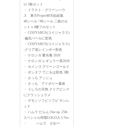
x1 3枚セット
・
イラスト：グリーンハウ
ス 東方Project仰天貼絵集
48シール / 98シール 二枚のセ
ット x 4種フルセット
・
COIJYARUS(コイジャラス)
-偏光パールに彩色
・
COIJYARUS(コイジャラス)
-クリア逆レインボー彩色
・
ケロンガ 蓄光毒 2026'
・
ケロンガ レギュラー系2026'
・
カメンゴ グリーンゴールド
・
ポンヌフ てにをは彩色 3期
・
さっち アッシュ
・
さっち アイボリー素体
・
うしろの天狗 クリアピンク
にクラッシュラメ
・
デモンソフビソフビ サンレ
ッド
・
ハムラ だらん One up. 25th
スペシャル特製LOGO入りVer.
・
ハムラ がおー