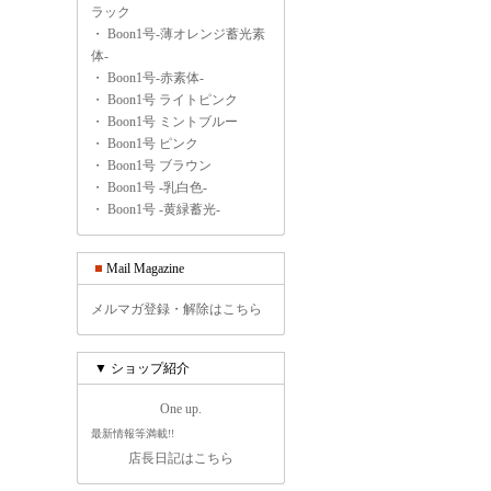
ラック
・
Boon1号-薄オレンジ蓄光素
体-
・
Boon1号-赤素体-
・
Boon1号 ライトピンク
・
Boon1号 ミントブルー
・
Boon1号 ピンク
・
Boon1号 ブラウン
・
Boon1号 -乳白色-
・
Boon1号 -黄緑蓄光-
Mail Magazine
メルマガ登録・解除はこちら
▼ ショップ紹介
One up.
最新情報等満載!!
店長日記はこちら