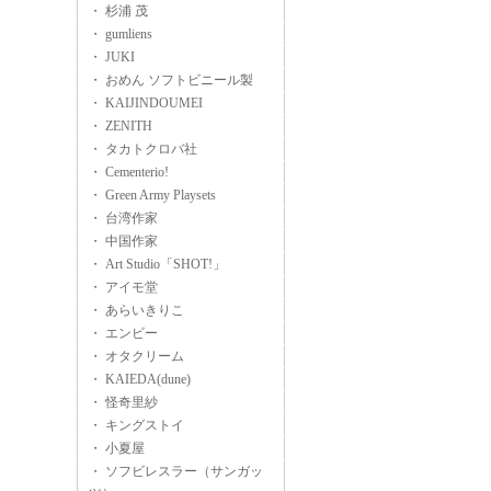
・ 杉浦 茂
・ gumliens
・ JUKI
・ おめん ソフトビニール製
・ KAIJINDOUMEI
・ ZENITH
・ タカトクロバ社
・ Cementerio!
・ Green Army Playsets
・ 台湾作家
・ 中国作家
・ Art Studio「SHOT!」
・ アイモ堂
・ あらいきりこ
・ エンビー
・ オタクリーム
・ KAIEDA(dune)
・ 怪奇里紗
・ キングストイ
・ 小夏屋
・ ソフビレスラー（サンガッ