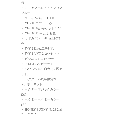
獄」
・
ミニアマビエソフビ クリア
ブルー
・
スライムペイル G.I.D
・
YG-800 白/ハート赤
・
YG-800 黒ジャケット2026'
・
YG-800 Elfrog工房彩色
・
ヤドカニン Elfrog工房彩
色
・
JVY-2 Elfrog工房彩色
・
JVY-1 / JVY-2 ２体セット
・
ビタネス しあわせver.
・
アロロ ハッピーラメ
・
へびぃちゃん 白色（２匹セ
ット）
・
ベクター 25周年限定ゴール
デンホーネット
・
ベクター マジックカラー
(紫)
・
ベクター ベクターカラー
(赤)
・
HONEY BUNNY No.28 2nd