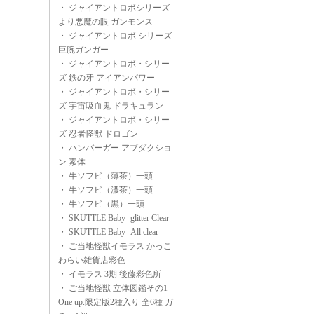
・
ジャイアントロボシリーズ
より悪魔の眼 ガンモンス
・
ジャイアントロボ シリーズ
巨腕ガンガー
・
ジャイアントロボ・シリー
ズ 鉄の牙 アイアンパワー
・
ジャイアントロボ・シリー
ズ 宇宙吸血鬼 ドラキュラン
・
ジャイアントロボ・シリー
ズ 忍者怪獣 ドロゴン
・
ハンバーガー アブダクショ
ン 素体
・
牛ソフビ（薄茶）一頭
・
牛ソフビ（濃茶）一頭
・
牛ソフビ（黒）一頭
・
SKUTTLE Baby -glitter Clear-
・
SKUTTLE Baby -All clear-
・
ご当地怪獣イモラス かっこ
わらい雑貨店彩色
・
イモラス 3期 後藤彩色所
・
ご当地怪獣 立体図鑑その1
One up.限定版2種入り 全6種 ガ