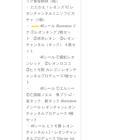
ック紫金銀緑（縦）
・
たたかえ！レオンズ 02 レ
オンチャンネルミニソフビガ
チャ（1個）
・
48シール illustration:ド
ク ①レオンキング 2枚セッ
ト ②赤衣レオン ③レオン
チャンネル（キック） ４枚セ
ット
・
48シール ①最虹レオ
ンレッド ②レオンロココ
③ヒトモ獣 カレゴン レオンチ
ャンネルプロデュース3枚セッ
ト
・
48シール ①エルシー
②亡国姫ノエル 角プリ x2・
金タック、銀タック illustration:
イシール レオンチャンレオン
チャンネルプロデュース 4枚
セット
・
48シール ヒトモ爺 レオン
チャンネル x 2 + レオンチャン
ネルプロデュース One up. ver.