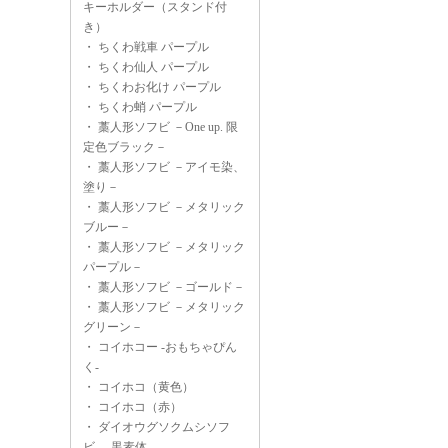
キーホルダー（スタンド付
き）
・
ちくわ戦車 パープル
・
ちくわ仙人 パープル
・
ちくわお化け パープル
・
ちくわ蛸 パープル
・
藁人形ソフビ －One up. 限
定色ブラック－
・
藁人形ソフビ －アイモ染、
塗り－
・
藁人形ソフビ －メタリック
ブルー－
・
藁人形ソフビ －メタリック
パープル－
・
藁人形ソフビ －ゴールド－
・
藁人形ソフビ －メタリック
グリーン－
・
コイホコー -おもちゃぴん
く-
・
コイホコ（黄色）
・
コイホコ（赤）
・
ダイオウグソクムシソフ
ビ -黒素体-