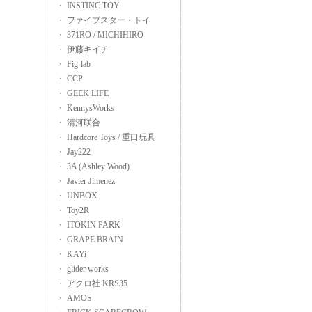
・ INSTINC TOY
・ ファイブスター・トイ
・ 371RO / MICHIHIRO
・ 伊藤キイチ
・ Fig-lab
・ CCP
・ GEEK LIFE
・ KennysWorks
・ 清河联合
・ Hardcore Toys / 重口玩具
・ Jay222
・ 3A (Ashley Wood)
・ Javier Jimenez
・ UNBOX
・ Toy2R
・ ITOKIN PARK
・ GRAPE BRAIN
・ KAYi
・ glider works
・ アクロ社 KRS35
・ AMOS