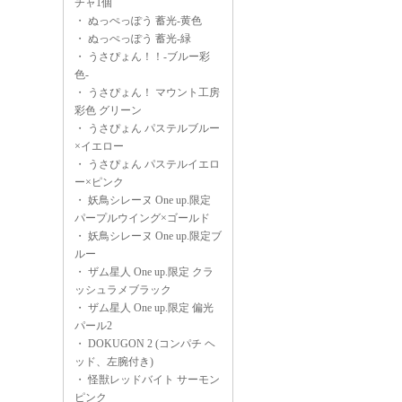
チャ1個
・
ぬっぺっぽう 蓄光-黄色
・
ぬっぺっぽう 蓄光-緑
・
うさぴょん！！-ブルー彩
色-
・
うさぴょん！ マウント工房
彩色 グリーン
・
うさぴょん パステルブルー
×イエロー
・
うさぴょん パステルイエロ
ー×ピンク
・
妖鳥シレーヌ One up.限定
パープルウイング×ゴールド
・
妖鳥シレーヌ One up.限定ブ
ルー
・
ザム星人 One up.限定 クラ
ッシュラメブラック
・
ザム星人 One up.限定 偏光
パール2
・
DOKUGON 2 (コンパチ ヘ
ッド、左腕付き)
・
怪獣レッドバイト サーモン
ピンク