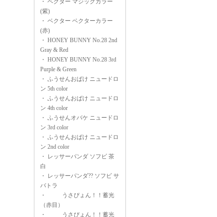
・
ベクター マジックカラー
(紫)
・
ベクター ベクターカラー
(赤)
・
HONEY BUNNY No.28 2nd
Gray & Red
・
HONEY BUNNY No.28 3rd
Purple & Green
・
ふうせんおばけ ニュードロ
ン 5th color
・
ふうせんおばけ ニュードロ
ン 4th color
・
ふうせんオバケ ニュードロ
ン 3rd color
・
ふうせんおばけ ニュードロ
ン 2nd color
・
レッサーパンダ ソフビ 茶
白
・
レッサーパンダ?? ソフビ サ
バトラ
・
うさぴょん！！蓄光
（赤目）
・
うさぴょん！！蓄光