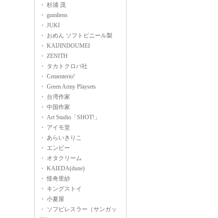
・ 杉浦 茂
・ gumliens
・ JUKI
・ おめん ソフトビニール製
・ KAIJINDOUMEI
・ ZENITH
・ タカトクロバ社
・ Cementerio!
・ Green Army Playsets
・ 台湾作家
・ 中国作家
・ Art Studio「SHOT!」
・ アイモ堂
・ あらいきりこ
・ エンビー
・ オタクリーム
・ KAIEDA(dune)
・ 怪奇里紗
・ キングストイ
・ 小夏屋
・ ソフビレスラー（サンガッ