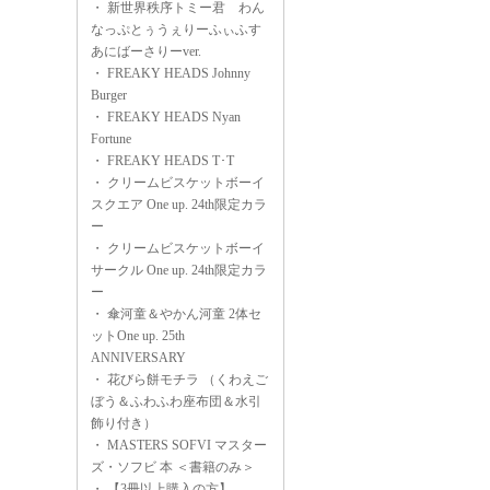
・
新世界秩序トミー君 わん
なっぷとぅうぇりーふぃふす
あにばーさりーver.
・
FREAKY HEADS Johnny
Burger
・
FREAKY HEADS Nyan
Fortune
・
FREAKY HEADS T･T
・
クリームビスケットボーイ
スクエア One up. 24th限定カラ
ー
・
クリームビスケットボーイ
サークル One up. 24th限定カラ
ー
・
傘河童＆やかん河童 2体セ
ットOne up. 25th
ANNIVERSARY
・
花びら餅モチラ （くわえご
ぼう＆ふわふわ座布団＆水引
飾り付き）
・
MASTERS SOFVI マスター
ズ・ソフビ 本 ＜書籍のみ＞
・
【3冊以上購入の方】