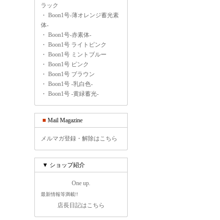
ラック
・
Boon1号-薄オレンジ蓄光素
体-
・
Boon1号-赤素体-
・
Boon1号 ライトピンク
・
Boon1号 ミントブルー
・
Boon1号 ピンク
・
Boon1号 ブラウン
・
Boon1号 -乳白色-
・
Boon1号 -黄緑蓄光-
Mail Magazine
メルマガ登録・解除はこちら
▼ ショップ紹介
One up.
最新情報等満載!!
店長日記はこちら