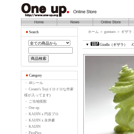
ホーム
＞
gumtaro
＞
ギザラ
Search
▼
Gizalla（ギザラ） -G
Category
・ 48シール
・ Creater's Toy(イロイロな作家
様が入ってます)
・ ご当地怪獣
・ One up.
・ KAIJIN x 円谷プロ
・ KAIJIN x 永井豪
・ KAIJIN
・ PicoPico