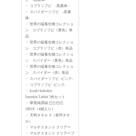
・
コブラソフビ -黒素体-
・
スパイダーソフビ -黒素
体-
・
世界の猛毒生物コレクショ
ン コブラソフビ（黄色）単
品
・
世界の猛毒生物コレクショ
ン コブラソフビ（赤）単品
・
世界の猛毒生物コレクショ
ン スパイダー（黄色）単品
・
世界の猛毒生物コレクショ
ン スパイダー（赤）単品
・
スパイダーソフビ -ピンク-
・
コブラソフビ -ピンク-
・
kozik×kidrobot
Smorkin’Labbit 5色セット
・
華胥綺譚録 已己巳己
1BOX（4個入り）
・
天狗タオル A（泉州タオ
ル）
・
マルチスタンド クリアー
・
マルチスタンド クリアーブ