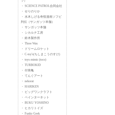
ツ）
・ SCIENCE PATROL合同会社
・ せりのりか
・ 水木しげる奇怪漫画ソフビ
列伝（サンガッツ本舗）
・ サンガッツ本舗
・ シカルナ工房
・ 鈴木製作所
・ Three Wax
・ ドリームロケット
・ C-toy's(ちしまこうのすけ)
・ toys-mimic (toco)
・ TURBOKID
・ 付喪亀
・ てんぐアート
・ nekorat
・ HARIKEN
・ ビッグワンクラフト
・ ペインターネット
・ BUKU YOSHINO
・ ヒカリトイズ
・ Funky Geek