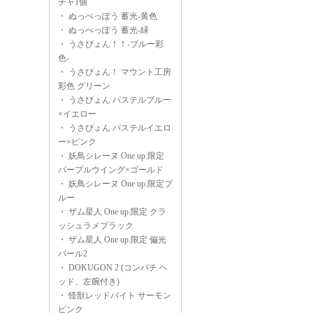
チャ1個
・
ぬっぺっぽう 蓄光-黄色
・
ぬっぺっぽう 蓄光-緑
・
うさぴょん！！-ブルー彩
色-
・
うさぴょん！ マウント工房
彩色 グリーン
・
うさぴょん パステルブルー
×イエロー
・
うさぴょん パステルイエロ
ー×ピンク
・
妖鳥シレーヌ One up.限定
パープルウイング×ゴールド
・
妖鳥シレーヌ One up.限定ブ
ルー
・
ザム星人 One up.限定 クラ
ッシュラメブラック
・
ザム星人 One up.限定 偏光
パール2
・
DOKUGON 2 (コンパチ ヘ
ッド、左腕付き)
・
怪獣レッドバイト サーモン
ピンク