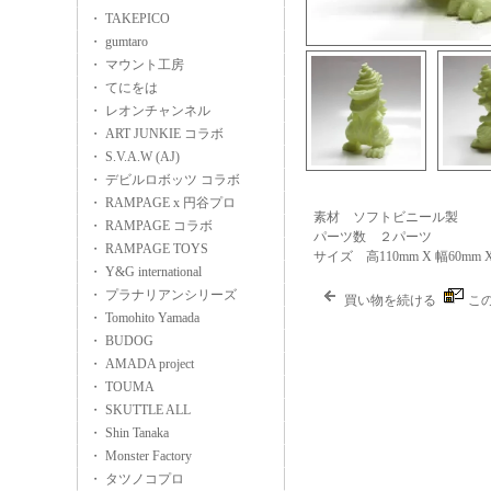
・ TAKEPICO
・ gumtaro
・ マウント工房
・ てにをは
・ レオンチャンネル
・ ART JUNKIE コラボ
・ S.V.A.W (AJ)
・ デビルロボッツ コラボ
・ RAMPAGE x 円谷プロ
素材 ソフトビニール製
・ RAMPAGE コラボ
パーツ数 ２パーツ
・ RAMPAGE TOYS
サイズ 高110mm X 幅60mm 
・ Y&G international
・ プラナリアンシリーズ
買い物を続ける
こ
・ Tomohito Yamada
・ BUDOG
・ AMADA project
・ TOUMA
・ SKUTTLE ALL
・ Shin Tanaka
・ Monster Factory
・ タツノコプロ