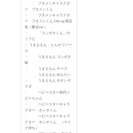
・
ブタメンキャラクタ
ー ブタメンくん
・
ブタメンキャラクタ
ー ブタメンくん One up.限定
色（蓄光ver.）
・
「コンポタくん」の
ソフビ
・
うまえもん とんかつソー
ス
・
うまえもん コンポタ
味
・
うまえもん チーズ
・
うまえもん めんたい
・
うまえもん やさいサ
ラダ
・
ベビースター初代ベ
ビーちゃん
・
ベビースターキャラ
クター ホシオくん
・
ベビースターキャラ
クター ホシオくん （マイ
ク持ち）