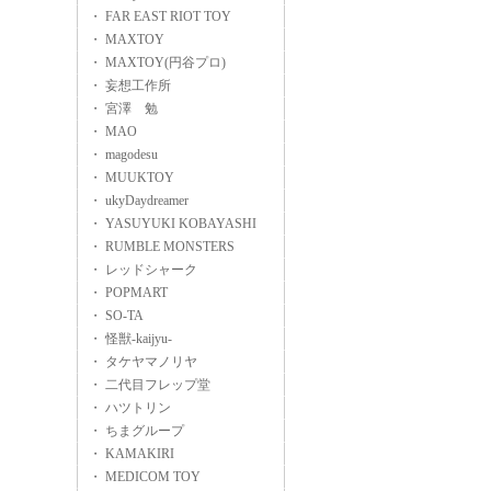
・ FAR EAST RIOT TOY
・ MAXTOY
・ MAXTOY(円谷プロ)
・ 妄想工作所
・ 宮澤 勉
・ MAO
・ magodesu
・ MUUKTOY
・ ukyDaydreamer
・ YASUYUKI KOBAYASHI
・ RUMBLE MONSTERS
・ レッドシャーク
・ POPMART
・ SO-TA
・ 怪獣-kaijyu-
・ タケヤマノリヤ
・ 二代目フレップ堂
・ ハツトリン
・ ちまグループ
・ KAMAKIRI
・ MEDICOM TOY