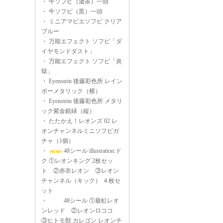
・
牛ソフビ（濃茶）一頭
・
牛ソフビ（黒）一頭
・
ミニアマビエソフビ クリア
ブルー
・
万能エフェクト ソフビ「ダ
イヤモンドダスト」
・
万能エフェクト ソフビ「炎
獄」
・
Eyenstein 後藤彩色所 レイン
ボーメタリック（横）
・
Eyenstein 後藤彩色所 メタリ
ック紫金銀緑（縦）
・
たたかえ！レオンズ 02 レ
オンチャンネルミニソフビガ
チャ（1個）
・
48シール illustration:ド
ク ①レオンキング 2枚セッ
ト ②赤衣レオン ③レオン
チャンネル（キック） ４枚セ
ット
・
48シール ①最虹レオ
ンレッド ②レオンロココ
③ヒトモ獣 カレゴン レオンチ