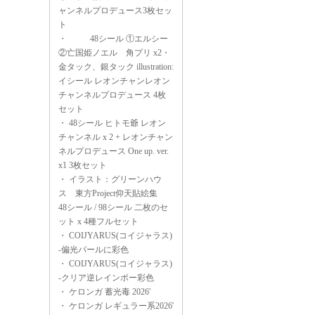
ャンネルプロデュース3枚セッ
ト
・
48シール ①エルシー
②亡国姫ノエル 角プリ x2・
金タック、銀タック illustration:
イシール レオンチャンレオン
チャンネルプロデュース 4枚
セット
・
48シール ヒトモ爺 レオン
チャンネル x 2 + レオンチャン
ネルプロデュース One up. ver.
x1 3枚セット
・
イラスト：グリーンハウ
ス 東方Project仰天貼絵集
48シール / 98シール 二枚のセ
ット x 4種フルセット
・
COIJYARUS(コイジャラス)
-偏光パールに彩色
・
COIJYARUS(コイジャラス)
-クリア逆レインボー彩色
・
ケロンガ 蓄光毒 2026'
・
ケロンガ レギュラー系2026'