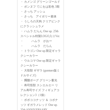
・
カメンゴ グリーンゴールド
・
ポンヌフ てにをは彩色 3期
・
さっち アッシュ
・
さっち アイボリー素体
・
うしろの天狗 クリアピンク
にクラッシュラメ
・
ハムラ だらん One up. 25th
スペシャル特製LOGO入りVer.
・
ハムラ がおー
・
ハムラ だらん
・
トラゴン One up.限定ギャラ
クシーカラー
・
ウルコマ One up.限定ギャラ
クシーカラー
・
大怪獣 ギザラ (gumtaro版ミ
ドルサイズ)
・
髑髏ボーグ グリーン蓄光
・
寿司怪獣 スシエルエー リ
アル寿司サイズ フィギュアコ
レクション3（1個）
・
ボボココナッツ ＆ コボナ
ッツ ギガラメレッド One up.
25th ANNIVERSARY