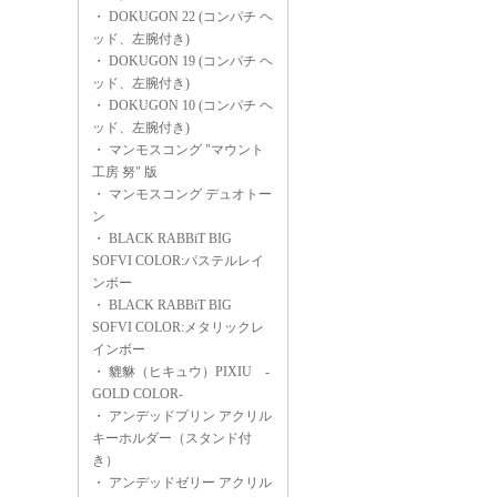
・
DOKUGON 22 (コンパチ ヘ
ッド、左腕付き)
・
DOKUGON 19 (コンパチ ヘ
ッド、左腕付き)
・
DOKUGON 10 (コンパチ ヘ
ッド、左腕付き)
・
マンモスコング "マウント
工房 努" 版
・
マンモスコング デュオトー
ン
・
BLACK RABBiT BIG
SOFVI COLOR:パステルレイ
ンボー
・
BLACK RABBiT BIG
SOFVI COLOR:メタリックレ
インボー
・
貔貅（ヒキュウ）PIXIU -
GOLD COLOR-
・
アンデッドプリン アクリル
キーホルダー（スタンド付
き）
・
アンデッドゼリー アクリル