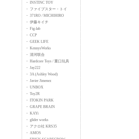
・ INSTINC TOY
・ ファイブスター・トイ
・ 371RO / MICHIHIRO
・ 伊藤キイチ
・ Fig-lab
・ CCP
・ GEEK LIFE
・ KennysWorks
・ 清河联合
・ Hardcore Toys / 重口玩具
・ Jay222
・ 3A (Ashley Wood)
・ Javier Jimenez
・ UNBOX
・ Toy2R
・ ITOKIN PARK
・ GRAPE BRAIN
・ KAYi
・ glider works
・ アクロ社 KRS35
・ AMOS