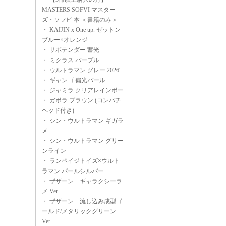
MASTERS SOFVI マスター
ズ・ソフビ 本 ＜書籍のみ＞
・
KAIJIN x One up. ゼットン
ブルー×オレンジ
・
サボテンダー 蓄光
・
ミクラス パープル
・
ウルトラマン グレー 2026'
・
ギャンゴ 偏光パール
・
ジャミラ クリアレインボー
・
ガボラ ブラウン (コンパチ
ヘッド付き)
・
シン・ウルトラマン ギガラ
メ
・
シン・ウルトラマン グリー
ンライン
・
ランペイジトイズ×ウルト
ラマン パールシルバー
・
ザザーン ギャラクシーラ
メ Ver.
・
ザザーン 流し込み成型ゴ
ールド/メタリックグリーン
Ver.