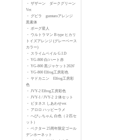
・
ザザーン ダークグリーン
Ver.
・
グビラ gumtaroアレンジ
黒素体
・
ボーグ星人
・
ウルトラマン B type ヒカリ
トイズアレンジ (グレーベース
カラー)
・
スライムペイル G.I.D
・
YG-800 白/ハート赤
・
YG-800 黒ジャケット2026'
・
YG-800 Elfrog工房彩色
・
ヤドカニン Elfrog工房彩
色
・
JVY-2 Elfrog工房彩色
・
JVY-1 / JVY-2 ２体セット
・
ビタネス しあわせver.
・
アロロ ハッピーラメ
・
へびぃちゃん 白色（２匹セ
ット）
・
ベクター 25周年限定ゴール
デンホーネット