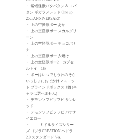
・
蝙蝠怪獣パタパタン & コパ
タン ギガラメレッド One up.
25th ANNIVERSARY
・
上の空怪獣ボー あか
・
上の空怪獣ボー スカルグリ
ーン
・
上の空怪獣ボー チョコバナ
ナ
・
上の空怪獣ボー 夕焼け
・
上の空怪獣ボー2 カプセ
ルトイ 1個
・
ボーはいつでもうわのそら
いっしょにおでかけマスコッ
ト ブラインドボックス 1個 (キ
ャラは選べません)
・
デモンソフビソフビ サンレ
ッド
・
デモンソフビソフビ バナナ
イエロー
・
ミドルサイズシリー
ズ ゴジラCREATION ヘドラ
2.0 スタンダード Ver.