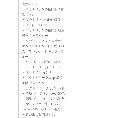
光オレンジ
・
プラナリアンの抜け殻 2.蛍
光ピンク
・
プラナリアンの抜け殻 3.マ
スタードイエロー
・
プラナリアンの抜け殻 後藤
彩色-ギャラクシー
・
ワウーン＋スマイル博士＋
マカロンズ + カード１枚 BOX
入りフルセット レギュラーブ
ルー
・
S.A.F.S. ソフビ製 （箱付）
・
シュナイダー(インナー)
・
ミニナイン(インナー)
・
アクドイヤー One up. 25周
年版 ブルークリア
・
アクドイヤー クリアレッド
・
流坊 イリジオンパール彩色
・
菌鳥 イリジオンパール彩色
・
マンティコア号 One up.
25th ANNIVERSARY（蓄光）
・
追い出し猫 花散らし