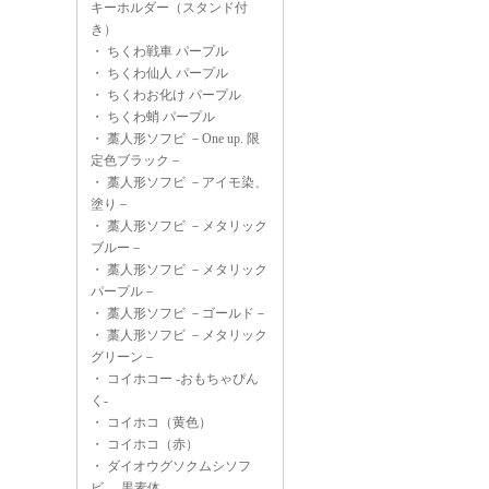
キーホルダー（スタンド付
き）
・
ちくわ戦車 パープル
・
ちくわ仙人 パープル
・
ちくわお化け パープル
・
ちくわ蛸 パープル
・
藁人形ソフビ －One up. 限
定色ブラック－
・
藁人形ソフビ －アイモ染、
塗り－
・
藁人形ソフビ －メタリック
ブルー－
・
藁人形ソフビ －メタリック
パープル－
・
藁人形ソフビ －ゴールド－
・
藁人形ソフビ －メタリック
グリーン－
・
コイホコー -おもちゃぴん
く-
・
コイホコ（黄色）
・
コイホコ（赤）
・
ダイオウグソクムシソフ
ビ -黒素体-