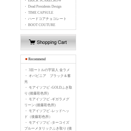
・ ERICK SCARECROW
・ Dead Presidents Design
・ TIME CAPSULE
・ ハードコアチョコレート
・ BOOT COUTURE
Recommend
・
3目ートルの宇宙人 金ラメ
・
オパビニア ブラック＆蓄
光
・
モアイソフビ -GOLDふき取
り (後藤彩色所)
・
モアイソフビ -ギガラメグ
リーン (後藤彩色所)
・
モアイソフビ -レッドヘッ
ド（後藤彩色所）
・
モアイソフビ -ターコイズ
ブルーメタリックふき取り (後