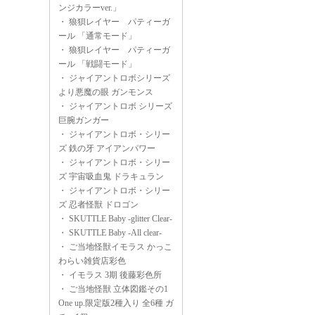
ンジカラーver.」
・
狼狽レイヤー パティーガ
ール 「通常モード」
・
狼狽レイヤー パティーガ
ール 「戦闘モード」
・
ジャイアントロボシリーズ
より悪魔の眼 ガンモンス
・
ジャイアントロボ シリーズ
巨腕ガンガー
・
ジャイアントロボ・シリー
ズ 鉄の牙 アイアンパワー
・
ジャイアントロボ・シリー
ズ 宇宙吸血鬼 ドラキュラン
・
ジャイアントロボ・シリー
ズ 忍者怪獣 ドロゴン
・
SKUTTLE Baby -glitter Clear-
・
SKUTTLE Baby -All clear-
・
ご当地怪獣イモラス かっこ
わらい雑貨店彩色
・
イモラス 3期 後藤彩色所
・
ご当地怪獣 立体図鑑その1
One up.限定版2種入り 全6種 ガ