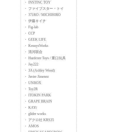
・ INSTINC TOY
・ ファイブスター・トイ
・ 371RO / MICHIHIRO
・ 伊藤キイチ
・ Fig-lab
・ CCP
・ GEEK LIFE
・ KennysWorks
・ 清河联合
・ Hardcore Toys / 重口玩具
・ Jay222
・ 3A (Ashley Wood)
・ Javier Jimenez
・ UNBOX
・ Toy2R
・ ITOKIN PARK
・ GRAPE BRAIN
・ KAYi
・ glider works
・ アクロ社 KRS35
・ AMOS