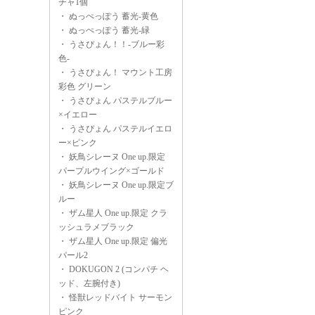
チャ1個
・
ぬっぺっぽう 蓄光-黄色
・
ぬっぺっぽう 蓄光-緑
・
うさぴょん！！-ブルー彩
色-
・
うさぴょん！ マウント工房
彩色 グリーン
・
うさぴょん パステルブルー
×イエロー
・
うさぴょん パステルイエロ
ー×ピンク
・
妖鳥シレーヌ One up.限定
パープルウイング×ゴールド
・
妖鳥シレーヌ One up.限定ブ
ルー
・
ザム星人 One up.限定 クラ
ッシュラメブラック
・
ザム星人 One up.限定 偏光
パール2
・
DOKUGON 2 (コンパチ ヘ
ッド、左腕付き)
・
怪獣レッドバイト サーモン
ピンク