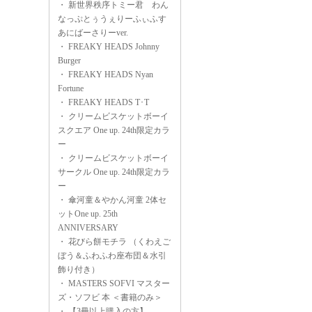
・
新世界秩序トミー君 わん
なっぷとぅうぇりーふぃふす
あにばーさりーver.
・
FREAKY HEADS Johnny
Burger
・
FREAKY HEADS Nyan
Fortune
・
FREAKY HEADS T･T
・
クリームビスケットボーイ
スクエア One up. 24th限定カラ
ー
・
クリームビスケットボーイ
サークル One up. 24th限定カラ
ー
・
傘河童＆やかん河童 2体セ
ットOne up. 25th
ANNIVERSARY
・
花びら餅モチラ （くわえご
ぼう＆ふわふわ座布団＆水引
飾り付き）
・
MASTERS SOFVI マスター
ズ・ソフビ 本 ＜書籍のみ＞
・
【3冊以上購入の方】