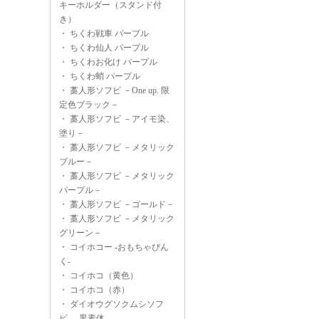
キーホルダー（スタンド付
き）
・
ちくわ戦車 パープル
・
ちくわ仙人 パープル
・
ちくわお化け パープル
・
ちくわ蛸 パープル
・
藁人形ソフビ －One up. 限
定色ブラック－
・
藁人形ソフビ －アイモ染、
塗り－
・
藁人形ソフビ －メタリック
ブルー－
・
藁人形ソフビ －メタリック
パープル－
・
藁人形ソフビ －ゴールド－
・
藁人形ソフビ －メタリック
グリーン－
・
コイホコー -おもちゃぴん
く-
・
コイホコ（黄色）
・
コイホコ（赤）
・
ダイオウグソクムシソフ
ビ -黒素体-