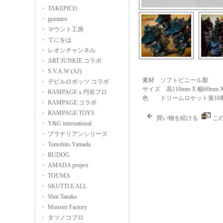
・ TAKEPICO
・ gumtaro
・ マウント工房
・ てにをは
・ レオンチャンネル
・ ART JUNKIE コラボ
・ S.V.A.W (AJ)
素材 ソフトビニール製
・ デビルロボッツ コラボ
サイズ 高110mm X 幅60mm 
・ RAMPAGE x 円谷プロ
色 ドリームロケット第10
・ RAMPAGE コラボ
・ RAMPAGE TOYS
買い物を続ける
こ
・ Y&G international
・ プラナリアンシリーズ
・ Tomohito Yamada
・ BUDOG
・ AMADA project
・ TOUMA
・ SKUTTLE ALL
・ Shin Tanaka
・ Monster Factory
・ タツノコプロ