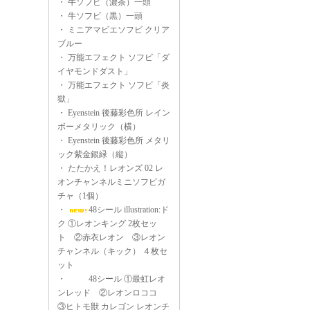
・
牛ソフビ（濃茶）一頭
・
牛ソフビ（黒）一頭
・
ミニアマビエソフビ クリア
ブルー
・
万能エフェクト ソフビ「ダ
イヤモンドダスト」
・
万能エフェクト ソフビ「炎
獄」
・
Eyenstein 後藤彩色所 レイン
ボーメタリック（横）
・
Eyenstein 後藤彩色所 メタリ
ック紫金銀緑（縦）
・
たたかえ！レオンズ 02 レ
オンチャンネルミニソフビガ
チャ（1個）
・
48シール illustration:ド
ク ①レオンキング 2枚セッ
ト ②赤衣レオン ③レオン
チャンネル（キック） ４枚セ
ット
・
48シール ①最虹レオ
ンレッド ②レオンロココ
③ヒトモ獣 カレゴン レオンチ