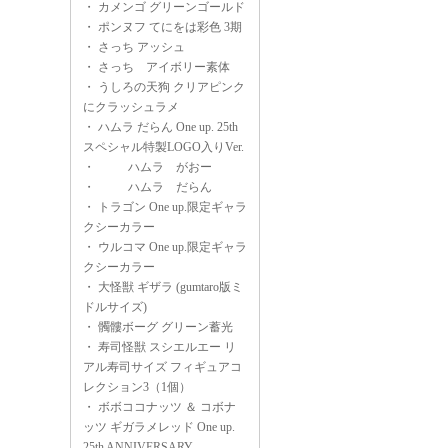
・
カメンゴ グリーンゴールド
・
ポンヌフ てにをは彩色 3期
・
さっち アッシュ
・
さっち アイボリー素体
・
うしろの天狗 クリアピンク
にクラッシュラメ
・
ハムラ だらん One up. 25th
スペシャル特製LOGO入りVer.
・
ハムラ がおー
・
ハムラ だらん
・
トラゴン One up.限定ギャラ
クシーカラー
・
ウルコマ One up.限定ギャラ
クシーカラー
・
大怪獣 ギザラ (gumtaro版ミ
ドルサイズ)
・
髑髏ボーグ グリーン蓄光
・
寿司怪獣 スシエルエー リ
アル寿司サイズ フィギュアコ
レクション3（1個）
・
ボボココナッツ ＆ コボナ
ッツ ギガラメレッド One up.
25th ANNIVERSARY