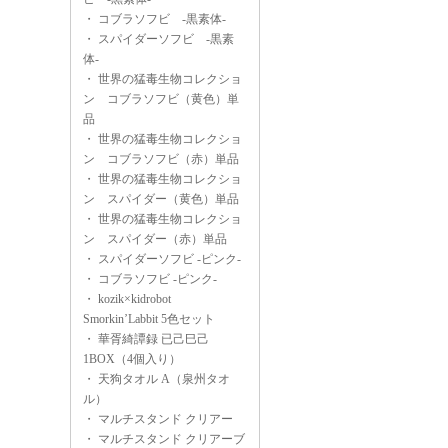
・
コブラソフビ -黒素体-
・
スパイダーソフビ -黒素
体-
・
世界の猛毒生物コレクショ
ン コブラソフビ（黄色）単
品
・
世界の猛毒生物コレクショ
ン コブラソフビ（赤）単品
・
世界の猛毒生物コレクショ
ン スパイダー（黄色）単品
・
世界の猛毒生物コレクショ
ン スパイダー（赤）単品
・
スパイダーソフビ -ピンク-
・
コブラソフビ -ピンク-
・
kozik×kidrobot
Smorkin’Labbit 5色セット
・
華胥綺譚録 已己巳己
1BOX（4個入り）
・
天狗タオル A（泉州タオ
ル）
・
マルチスタンド クリアー
・
マルチスタンド クリアーブ