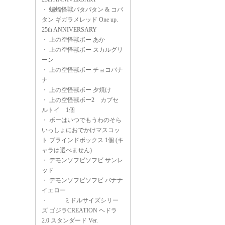
・
蝙蝠怪獣パタパタン & コパ
タン ギガラメレッド One up.
25th ANNIVERSARY
・
上の空怪獣ボー あか
・
上の空怪獣ボー スカルグリ
ーン
・
上の空怪獣ボー チョコバナ
ナ
・
上の空怪獣ボー 夕焼け
・
上の空怪獣ボー2 カプセ
ルトイ 1個
・
ボーはいつでもうわのそら
いっしょにおでかけマスコッ
ト ブラインドボックス 1個 (キ
ャラは選べません)
・
デモンソフビソフビ サンレ
ッド
・
デモンソフビソフビ バナナ
イエロー
・
ミドルサイズシリー
ズ ゴジラCREATION ヘドラ
2.0 スタンダード Ver.