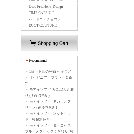
・ ERICK SCARECROW
・ Dead Presidents Design
・ TIME CAPSULE
・ ハードコアチョコレート
・ BOOT COUTURE
Recommend
・
3目ートルの宇宙人 金ラメ
・
オパビニア ブラック＆蓄
光
・
モアイソフビ -GOLDふき取
り (後藤彩色所)
・
モアイソフビ -ギガラメグ
リーン (後藤彩色所)
・
モアイソフビ -レッドヘッ
ド（後藤彩色所）
・
モアイソフビ -ターコイズ
ブルーメタリックふき取り (後