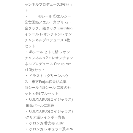
ャンネルプロデュース3枚セッ
ト
・
48シール ①エルシー
②亡国姫ノエル 角プリ x2・
金タック、銀タック illustration:
イシール レオンチャンレオン
チャンネルプロデュース 4枚
セット
・
48シール ヒトモ爺 レオン
チャンネル x 2 + レオンチャン
ネルプロデュース One up. ver.
x1 3枚セット
・
イラスト：グリーンハウ
ス 東方Project仰天貼絵集
48シール / 98シール 二枚のセ
ット x 4種フルセット
・
COIJYARUS(コイジャラス)
-偏光パールに彩色
・
COIJYARUS(コイジャラス)
-クリア逆レインボー彩色
・
ケロンガ 蓄光毒 2026'
・
ケロンガ レギュラー系2026'