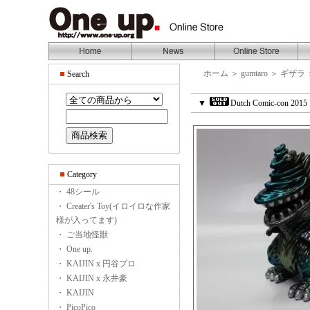
ホーム
＞
gumtaro
＞
ギザラ
Search
▼
Dutch Comic-con 201
Category
・ 48シール
・ Creater's Toy(イロイロな作家
様が入ってます)
・ ご当地怪獣
・ One up.
・ KAIJIN x 円谷プロ
・ KAIJIN x 永井豪
・ KAIJIN
・ PicoPico