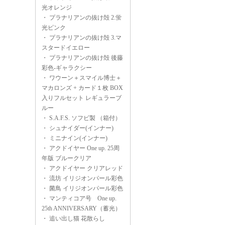
光オレンジ
・
プラナリアンの抜け殻 2.蛍
光ピンク
・
プラナリアンの抜け殻 3.マ
スタードイエロー
・
プラナリアンの抜け殻 後藤
彩色-ギャラクシー
・
ワウーン＋スマイル博士＋
マカロンズ + カード１枚 BOX
入りフルセット レギュラーブ
ルー
・
S.A.F.S. ソフビ製 （箱付）
・
シュナイダー(インナー)
・
ミニナイン(インナー)
・
アクドイヤー One up. 25周
年版 ブルークリア
・
アクドイヤー クリアレッド
・
流坊 イリジオンパール彩色
・
菌鳥 イリジオンパール彩色
・
マンティコア号 One up.
25th ANNIVERSARY（蓄光）
・
追い出し猫 花散らし