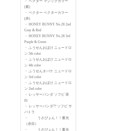
・
ベクター マジックカラー
(紫)
・
ベクター ベクターカラー
(赤)
・
HONEY BUNNY No.28 2nd
Gray & Red
・
HONEY BUNNY No.28 3rd
Purple & Green
・
ふうせんおばけ ニュードロ
ン 5th color
・
ふうせんおばけ ニュードロ
ン 4th color
・
ふうせんオバケ ニュードロ
ン 3rd color
・
ふうせんおばけ ニュードロ
ン 2nd color
・
レッサーパンダ ソフビ 茶
白
・
レッサーパンダ?? ソフビ サ
バトラ
・
うさぴょん！！蓄光
（赤目）
・
うさぴょん！！蓄光