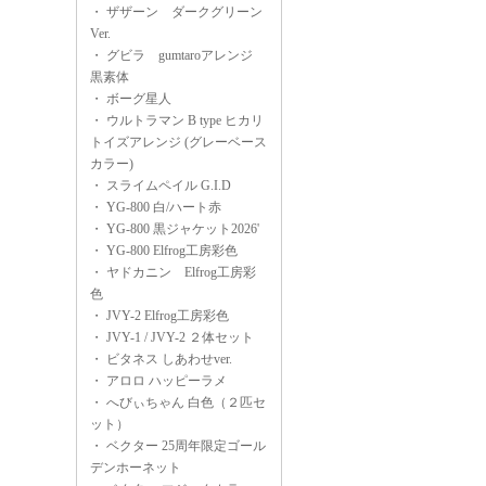
・
ザザーン ダークグリーン
Ver.
・
グビラ gumtaroアレンジ
黒素体
・
ボーグ星人
・
ウルトラマン B type ヒカリ
トイズアレンジ (グレーベース
カラー)
・
スライムペイル G.I.D
・
YG-800 白/ハート赤
・
YG-800 黒ジャケット2026'
・
YG-800 Elfrog工房彩色
・
ヤドカニン Elfrog工房彩
色
・
JVY-2 Elfrog工房彩色
・
JVY-1 / JVY-2 ２体セット
・
ビタネス しあわせver.
・
アロロ ハッピーラメ
・
へびぃちゃん 白色（２匹セ
ット）
・
ベクター 25周年限定ゴール
デンホーネット