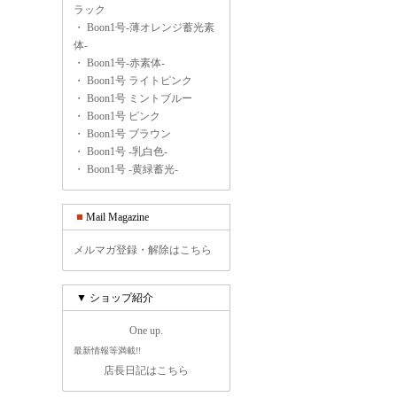
ラック
・
Boon1号-薄オレンジ蓄光素
体-
・
Boon1号-赤素体-
・
Boon1号 ライトピンク
・
Boon1号 ミントブルー
・
Boon1号 ピンク
・
Boon1号 ブラウン
・
Boon1号 -乳白色-
・
Boon1号 -黄緑蓄光-
Mail Magazine
メルマガ登録・解除はこちら
▼ ショップ紹介
One up.
最新情報等満載!!
店長日記はこちら