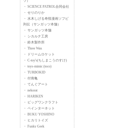
ツ）
・ SCIENCE PATROL合同会社
・ せりのりか
・ 水木しげる奇怪漫画ソフビ
列伝（サンガッツ本舗）
・ サンガッツ本舗
・ シカルナ工房
・ 鈴木製作所
・ Three Wax
・ ドリームロケット
・ C-toy's(ちしまこうのすけ)
・ toys-mimic (toco)
・ TURBOKID
・ 付喪亀
・ てんぐアート
・ nekorat
・ HARIKEN
・ ビッグワンクラフト
・ ペインターネット
・ BUKU YOSHINO
・ ヒカリトイズ
・ Funky Geek