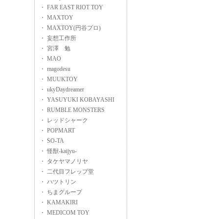
・ FAR EAST RIOT TOY
・ MAXTOY
・ MAXTOY(円谷プロ)
・ 妄想工作所
・ 宮澤 勉
・ MAO
・ magodesu
・ MUUKTOY
・ ukyDaydreamer
・ YASUYUKI KOBAYASHI
・ RUMBLE MONSTERS
・ レッドシャーク
・ POPMART
・ SO-TA
・ 怪獣-kaijyu-
・ タケヤマノリヤ
・ 二代目フレップ堂
・ ハツトリン
・ ちまグループ
・ KAMAKIRI
・ MEDICOM TOY