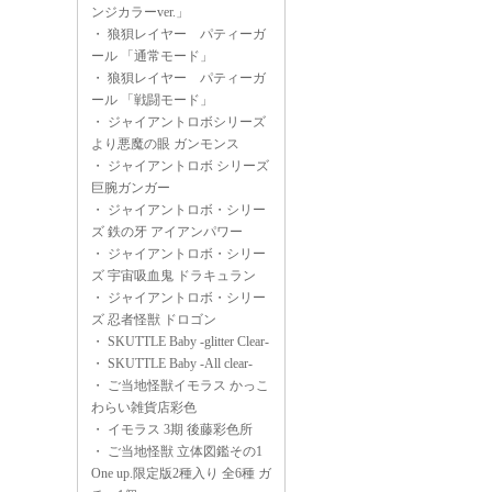
ンジカラーver.」
・
狼狽レイヤー パティーガ
ール 「通常モード」
・
狼狽レイヤー パティーガ
ール 「戦闘モード」
・
ジャイアントロボシリーズ
より悪魔の眼 ガンモンス
・
ジャイアントロボ シリーズ
巨腕ガンガー
・
ジャイアントロボ・シリー
ズ 鉄の牙 アイアンパワー
・
ジャイアントロボ・シリー
ズ 宇宙吸血鬼 ドラキュラン
・
ジャイアントロボ・シリー
ズ 忍者怪獣 ドロゴン
・
SKUTTLE Baby -glitter Clear-
・
SKUTTLE Baby -All clear-
・
ご当地怪獣イモラス かっこ
わらい雑貨店彩色
・
イモラス 3期 後藤彩色所
・
ご当地怪獣 立体図鑑その1
One up.限定版2種入り 全6種 ガ