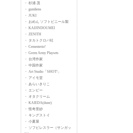
・ 杉浦 茂
・ gumliens
・ JUKI
・ おめん ソフトビニール製
・ KAIJINDOUMEI
・ ZENITH
・ タカトクロバ社
・ Cementerio!
・ Green Army Playsets
・ 台湾作家
・ 中国作家
・ Art Studio「SHOT!」
・ アイモ堂
・ あらいきりこ
・ エンビー
・ オタクリーム
・ KAIEDA(dune)
・ 怪奇里紗
・ キングストイ
・ 小夏屋
・ ソフビレスラー（サンガッ