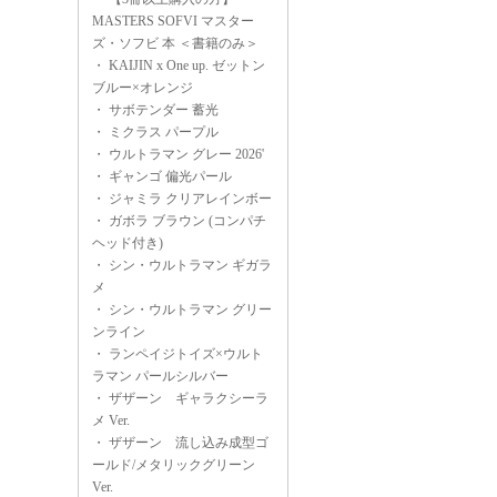
MASTERS SOFVI マスター
ズ・ソフビ 本 ＜書籍のみ＞
・
KAIJIN x One up. ゼットン
ブルー×オレンジ
・
サボテンダー 蓄光
・
ミクラス パープル
・
ウルトラマン グレー 2026'
・
ギャンゴ 偏光パール
・
ジャミラ クリアレインボー
・
ガボラ ブラウン (コンパチ
ヘッド付き)
・
シン・ウルトラマン ギガラ
メ
・
シン・ウルトラマン グリー
ンライン
・
ランペイジトイズ×ウルト
ラマン パールシルバー
・
ザザーン ギャラクシーラ
メ Ver.
・
ザザーン 流し込み成型ゴ
ールド/メタリックグリーン
Ver.