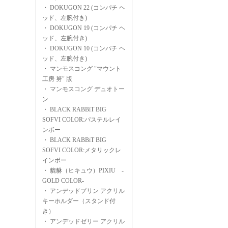
・
DOKUGON 22 (コンパチ ヘ
ッド、左腕付き)
・
DOKUGON 19 (コンパチ ヘ
ッド、左腕付き)
・
DOKUGON 10 (コンパチ ヘ
ッド、左腕付き)
・
マンモスコング "マウント
工房 努" 版
・
マンモスコング デュオトー
ン
・
BLACK RABBiT BIG
SOFVI COLOR:パステルレイ
ンボー
・
BLACK RABBiT BIG
SOFVI COLOR:メタリックレ
インボー
・
貔貅（ヒキュウ）PIXIU -
GOLD COLOR-
・
アンデッドプリン アクリル
キーホルダー（スタンド付
き）
・
アンデッドゼリー アクリル