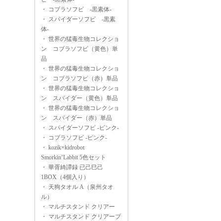
・
コブラソフビ -黒素体-
・
スパイダーソフビ -黒素
体-
・
世界の猛毒生物コレクショ
ン コブラソフビ（黄色）単
品
・
世界の猛毒生物コレクショ
ン コブラソフビ（赤）単品
・
世界の猛毒生物コレクショ
ン スパイダー（黄色）単品
・
世界の猛毒生物コレクショ
ン スパイダー（赤）単品
・
スパイダーソフビ -ピンク-
・
コブラソフビ -ピンク-
・
kozik×kidrobot
Smorkin’Labbit 5色セット
・
華胥綺譚録 已己巳己
1BOX（4個入り）
・
天狗タオル A（泉州タオ
ル）
・
マルチスタンド クリアー
・
マルチスタンド クリアーブ