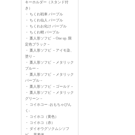
キーホルダー（スタンド付
き）
・
ちくわ戦車 パープル
・
ちくわ仙人 パープル
・
ちくわお化け パープル
・
ちくわ蛸 パープル
・
藁人形ソフビ －One up. 限
定色ブラック－
・
藁人形ソフビ －アイモ染、
塗り－
・
藁人形ソフビ －メタリック
ブルー－
・
藁人形ソフビ －メタリック
パープル－
・
藁人形ソフビ －ゴールド－
・
藁人形ソフビ －メタリック
グリーン－
・
コイホコー -おもちゃぴん
く-
・
コイホコ（黄色）
・
コイホコ（赤）
・
ダイオウグソクムシソフ
ビ -黒素体-