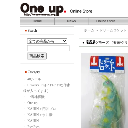
ホーム
＞
ドリームロケット
Search
▼
グモーズ （蓄光/グ
Category
・ 48シール
・ Creater's Toy(イロイロな作家
様が入ってます)
・ ご当地怪獣
・ One up.
・ KAIJIN x 円谷プロ
・ KAIJIN x 永井豪
・ KAIJIN
・ PicoPico