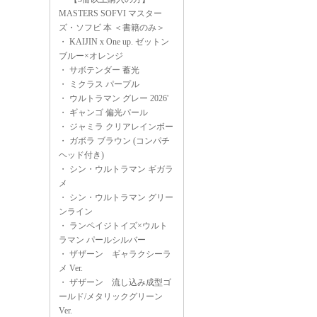
MASTERS SOFVI マスター
ズ・ソフビ 本 ＜書籍のみ＞
・
KAIJIN x One up. ゼットン
ブルー×オレンジ
・
サボテンダー 蓄光
・
ミクラス パープル
・
ウルトラマン グレー 2026'
・
ギャンゴ 偏光パール
・
ジャミラ クリアレインボー
・
ガボラ ブラウン (コンパチ
ヘッド付き)
・
シン・ウルトラマン ギガラ
メ
・
シン・ウルトラマン グリー
ンライン
・
ランペイジトイズ×ウルト
ラマン パールシルバー
・
ザザーン ギャラクシーラ
メ Ver.
・
ザザーン 流し込み成型ゴ
ールド/メタリックグリーン
Ver.