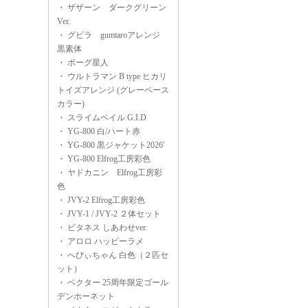
・
ザザーン ダークグリーン
Ver.
・
グビラ gumtaroアレンジ
黒素体
・
ボーグ星人
・
ウルトラマン B type ヒカリ
トイズアレンジ (グレーベース
カラー)
・
スライムペイル G.I.D
・
YG-800 白/ハート赤
・
YG-800 黒ジャケット2026'
・
YG-800 Elfrog工房彩色
・
ヤドカニン Elfrog工房彩
色
・
JVY-2 Elfrog工房彩色
・
JVY-1 / JVY-2 ２体セット
・
ビタネス しあわせver.
・
アロロ ハッピーラメ
・
へびぃちゃん 白色（２匹セ
ット）
・
ベクター 25周年限定ゴール
デンホーネット