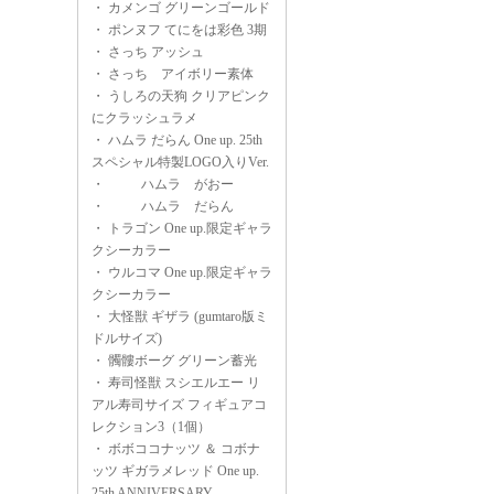
・
カメンゴ グリーンゴールド
・
ポンヌフ てにをは彩色 3期
・
さっち アッシュ
・
さっち アイボリー素体
・
うしろの天狗 クリアピンク
にクラッシュラメ
・
ハムラ だらん One up. 25th
スペシャル特製LOGO入りVer.
・
ハムラ がおー
・
ハムラ だらん
・
トラゴン One up.限定ギャラ
クシーカラー
・
ウルコマ One up.限定ギャラ
クシーカラー
・
大怪獣 ギザラ (gumtaro版ミ
ドルサイズ)
・
髑髏ボーグ グリーン蓄光
・
寿司怪獣 スシエルエー リ
アル寿司サイズ フィギュアコ
レクション3（1個）
・
ボボココナッツ ＆ コボナ
ッツ ギガラメレッド One up.
25th ANNIVERSARY