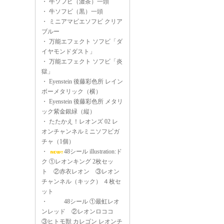
・
牛ソフビ（濃茶）一頭
・
牛ソフビ（黒）一頭
・
ミニアマビエソフビ クリア
ブルー
・
万能エフェクト ソフビ「ダ
イヤモンドダスト」
・
万能エフェクト ソフビ「炎
獄」
・
Eyenstein 後藤彩色所 レイン
ボーメタリック（横）
・
Eyenstein 後藤彩色所 メタリ
ック紫金銀緑（縦）
・
たたかえ！レオンズ 02 レ
オンチャンネルミニソフビガ
チャ（1個）
・
48シール illustration:ド
ク ①レオンキング 2枚セッ
ト ②赤衣レオン ③レオン
チャンネル（キック） ４枚セ
ット
・
48シール ①最虹レオ
ンレッド ②レオンロココ
③ヒトモ獣 カレゴン レオンチ