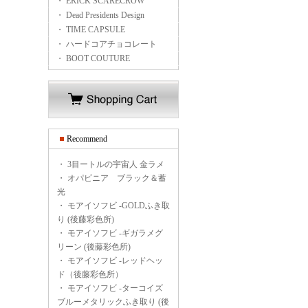
・ ERICK SCARECROW
・ Dead Presidents Design
・ TIME CAPSULE
・ ハードコアチョコレート
・ BOOT COUTURE
Recommend
・
3目ートルの宇宙人 金ラメ
・
オパビニア ブラック＆蓄
光
・
モアイソフビ -GOLDふき取
り (後藤彩色所)
・
モアイソフビ -ギガラメグ
リーン (後藤彩色所)
・
モアイソフビ -レッドヘッ
ド（後藤彩色所）
・
モアイソフビ -ターコイズ
ブルーメタリックふき取り (後