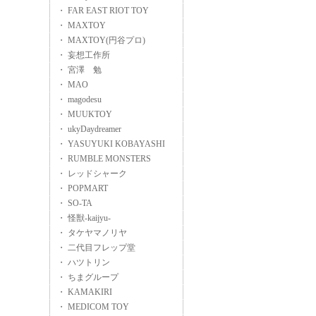
・ FAR EAST RIOT TOY
・ MAXTOY
・ MAXTOY(円谷プロ)
・ 妄想工作所
・ 宮澤 勉
・ MAO
・ magodesu
・ MUUKTOY
・ ukyDaydreamer
・ YASUYUKI KOBAYASHI
・ RUMBLE MONSTERS
・ レッドシャーク
・ POPMART
・ SO-TA
・ 怪獣-kaijyu-
・ タケヤマノリヤ
・ 二代目フレップ堂
・ ハツトリン
・ ちまグループ
・ KAMAKIRI
・ MEDICOM TOY