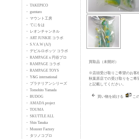
・ TAKEPICO
・ gumtaro
・ マウント工房
・ てにをは
・ レオンチャンネル
・ ART JUNKIE コラボ
・ S.V.A.W (AJ)
・ デビルロボッツ コラボ
・ RAMPAGE x 円谷プロ
買取品（未開封）
・ RAMPAGE コラボ
・ RAMPAGE TOYS
※店頭受け取りご希望のお客
・ Y&G international
秋葉原店での受け取りをご希
・ プラナリアンシリーズ
と記載してください。
・ Tomohito Yamada
・ BUDOG
買い物を続ける
こ
・ AMADA project
・ TOUMA
・ SKUTTLE ALL
・ Shin Tanaka
・ Monster Factory
・ タツノコプロ