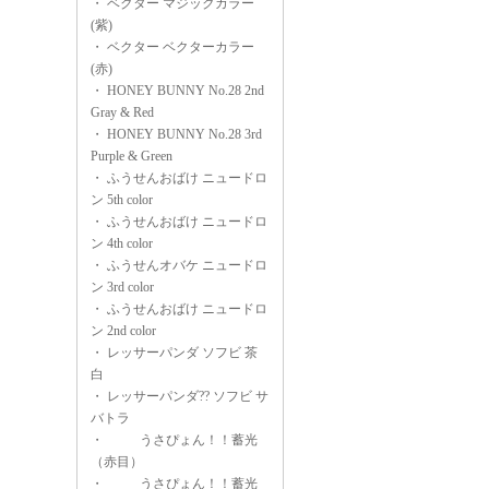
・
ベクター マジックカラー
(紫)
・
ベクター ベクターカラー
(赤)
・
HONEY BUNNY No.28 2nd
Gray & Red
・
HONEY BUNNY No.28 3rd
Purple & Green
・
ふうせんおばけ ニュードロ
ン 5th color
・
ふうせんおばけ ニュードロ
ン 4th color
・
ふうせんオバケ ニュードロ
ン 3rd color
・
ふうせんおばけ ニュードロ
ン 2nd color
・
レッサーパンダ ソフビ 茶
白
・
レッサーパンダ?? ソフビ サ
バトラ
・
うさぴょん！！蓄光
（赤目）
・
うさぴょん！！蓄光