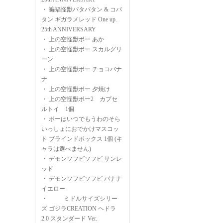
・
蝙蝠怪獣パタパタン & コパ
タン ギガラメレッド One up.
25th ANNIVERSARY
・
上の空怪獣ボー あか
・
上の空怪獣ボー スカルグリ
ーン
・
上の空怪獣ボー チョコバナ
ナ
・
上の空怪獣ボー 夕焼け
・
上の空怪獣ボー2 カプセ
ルトイ 1個
・
ボーはいつでもうわのそら
いっしょにおでかけマスコッ
ト ブラインドボックス 1個 (キ
ャラは選べません)
・
デモンソフビソフビ サンレ
ッド
・
デモンソフビソフビ バナナ
イエロー
・
ミドルサイズシリー
ズ ゴジラCREATION ヘドラ
2.0 スタンダード Ver.