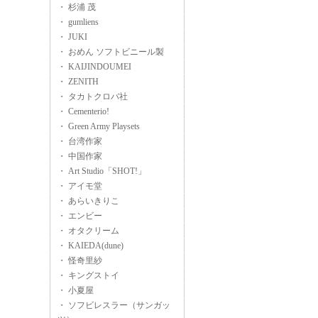
・ 杉浦 茂
・ gumliens
・ JUKI
・ おめん ソフトビニール製
・ KAIJINDOUMEI
・ ZENITH
・ タカトクロバ社
・ Cementerio!
・ Green Army Playsets
・ 台湾作家
・ 中国作家
・ Art Studio「SHOT!」
・ アイモ堂
・ あらいきりこ
・ エンビー
・ オタクリーム
・ KAIEDA(dune)
・ 怪奇里紗
・ キングストイ
・ 小夏屋
・ ソフビレスラー（サンガッ