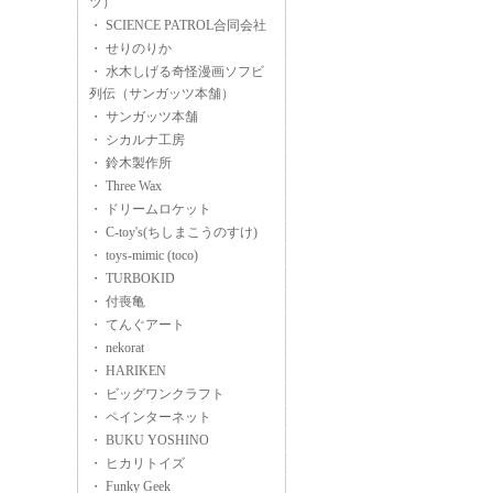
ツ）
・ SCIENCE PATROL合同会社
・ せりのりか
・ 水木しげる奇怪漫画ソフビ
列伝（サンガッツ本舗）
・ サンガッツ本舗
・ シカルナ工房
・ 鈴木製作所
・ Three Wax
・ ドリームロケット
・ C-toy's(ちしまこうのすけ)
・ toys-mimic (toco)
・ TURBOKID
・ 付喪亀
・ てんぐアート
・ nekorat
・ HARIKEN
・ ビッグワンクラフト
・ ペインターネット
・ BUKU YOSHINO
・ ヒカリトイズ
・ Funky Geek