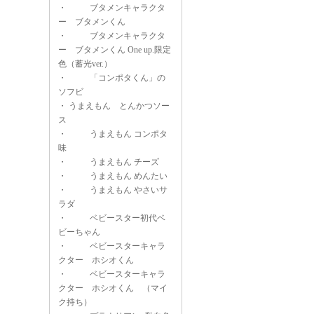
・
ブタメンキャラクタ
ー ブタメンくん
・
ブタメンキャラクタ
ー ブタメンくん One up.限定
色（蓄光ver.）
・
「コンポタくん」の
ソフビ
・
うまえもん とんかつソー
ス
・
うまえもん コンポタ
味
・
うまえもん チーズ
・
うまえもん めんたい
・
うまえもん やさいサ
ラダ
・
ベビースター初代ベ
ビーちゃん
・
ベビースターキャラ
クター ホシオくん
・
ベビースターキャラ
クター ホシオくん （マイ
ク持ち）