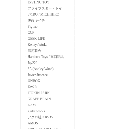
・ INSTINC TOY
・ ファイブスター・トイ
・ 371RO / MICHIHIRO
・ 伊藤キイチ
・ Fig-lab
・ CCP
・ GEEK LIFE
・ KennysWorks
・ 清河联合
・ Hardcore Toys / 重口玩具
・ Jay222
・ 3A (Ashley Wood)
・ Javier Jimenez
・ UNBOX
・ Toy2R
・ ITOKIN PARK
・ GRAPE BRAIN
・ KAYi
・ glider works
・ アクロ社 KRS35
・ AMOS