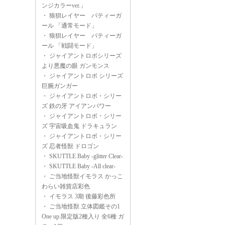
ンジカラーver.」
・
狼狽レイヤー パティーガ
ール 「通常モード」
・
狼狽レイヤー パティーガ
ール 「戦闘モード」
・
ジャイアントロボシリーズ
より悪魔の眼 ガンモンス
・
ジャイアントロボ シリーズ
巨腕ガンガー
・
ジャイアントロボ・シリー
ズ 鉄の牙 アイアンパワー
・
ジャイアントロボ・シリー
ズ 宇宙吸血鬼 ドラキュラン
・
ジャイアントロボ・シリー
ズ 忍者怪獣 ドロゴン
・
SKUTTLE Baby -glitter Clear-
・
SKUTTLE Baby -All clear-
・
ご当地怪獣イモラス かっこ
わらい雑貨店彩色
・
イモラス 3期 後藤彩色所
・
ご当地怪獣 立体図鑑その1
One up.限定版2種入り 全6種 ガ