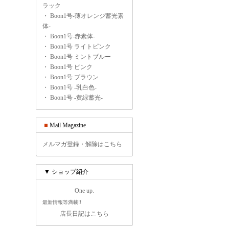
ラック
・
Boon1号-薄オレンジ蓄光素
体-
・
Boon1号-赤素体-
・
Boon1号 ライトピンク
・
Boon1号 ミントブルー
・
Boon1号 ピンク
・
Boon1号 ブラウン
・
Boon1号 -乳白色-
・
Boon1号 -黄緑蓄光-
Mail Magazine
メルマガ登録・解除はこちら
▼ ショップ紹介
One up.
最新情報等満載!!
店長日記はこちら