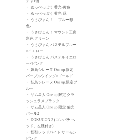
チャ1個
・
ぬっぺっぽう 蓄光-黄色
・
ぬっぺっぽう 蓄光-緑
・
うさぴょん！！-ブルー彩
色-
・
うさぴょん！ マウント工房
彩色 グリーン
・
うさぴょん パステルブルー
×イエロー
・
うさぴょん パステルイエロ
ー×ピンク
・
妖鳥シレーヌ One up.限定
パープルウイング×ゴールド
・
妖鳥シレーヌ One up.限定ブ
ルー
・
ザム星人 One up.限定 クラ
ッシュラメブラック
・
ザム星人 One up.限定 偏光
パール2
・
DOKUGON 2 (コンパチ ヘ
ッド、左腕付き)
・
怪獣レッドバイト サーモン
ピンク