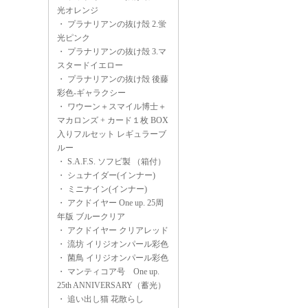
光オレンジ
・
プラナリアンの抜け殻 2.蛍
光ピンク
・
プラナリアンの抜け殻 3.マ
スタードイエロー
・
プラナリアンの抜け殻 後藤
彩色-ギャラクシー
・
ワウーン＋スマイル博士＋
マカロンズ + カード１枚 BOX
入りフルセット レギュラーブ
ルー
・
S.A.F.S. ソフビ製 （箱付）
・
シュナイダー(インナー)
・
ミニナイン(インナー)
・
アクドイヤー One up. 25周
年版 ブルークリア
・
アクドイヤー クリアレッド
・
流坊 イリジオンパール彩色
・
菌鳥 イリジオンパール彩色
・
マンティコア号 One up.
25th ANNIVERSARY（蓄光）
・
追い出し猫 花散らし