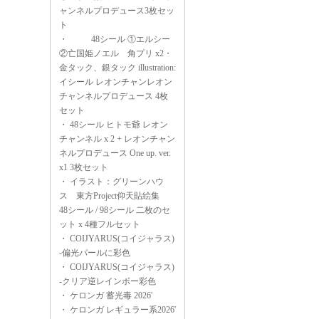
ャンネルプロデュース3枚セッ
ト
・
48シール ①エルシー
②亡国姫ノエル 角プリ x2・
金タック、銀タック illustration:
イシール レオンチャンレオン
チャンネルプロデュース 4枚
セット
・
48シール ヒトモ爺 レオン
チャンネル x 2 + レオンチャン
ネルプロデュース One up. ver.
x1 3枚セット
・
イラスト：グリーンハウ
ス 東方Project仰天貼絵集
48シール / 98シール 二枚のセ
ット x 4種フルセット
・
COIJYARUS(コイジャラス)
-偏光パールに彩色
・
COIJYARUS(コイジャラス)
-クリア逆レインボー彩色
・
ケロンガ 蓄光毒 2026'
・
ケロンガ レギュラー系2026'