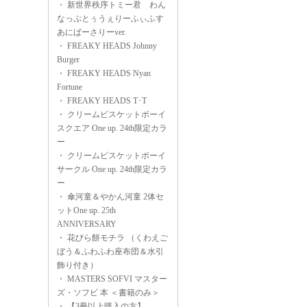
・
新世界秩序トミー君 わん
なっぷとぅうぇりーふぃふす
あにばーさりーver.
・
FREAKY HEADS Johnny
Burger
・
FREAKY HEADS Nyan
Fortune
・
FREAKY HEADS T･T
・
クリームビスケットボーイ
スクエア One up. 24th限定カラ
ー
・
クリームビスケットボーイ
サークル One up. 24th限定カラ
ー
・
傘河童＆やかん河童 2体セ
ットOne up. 25th
ANNIVERSARY
・
花びら餅モチラ （くわえご
ぼう＆ふわふわ座布団＆水引
飾り付き）
・
MASTERS SOFVI マスター
ズ・ソフビ 本 ＜書籍のみ＞
・
【3冊以上購入の方】