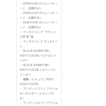
・
DOKUGON 22 (コンパチ ヘ
ッド、左腕付き)
・
DOKUGON 19 (コンパチ ヘ
ッド、左腕付き)
・
DOKUGON 10 (コンパチ ヘ
ッド、左腕付き)
・
マンモスコング "マウント
工房 努" 版
・
マンモスコング デュオトー
ン
・
BLACK RABBiT BIG
SOFVI COLOR:パステルレイ
ンボー
・
BLACK RABBiT BIG
SOFVI COLOR:メタリックレ
インボー
・
貔貅（ヒキュウ）PIXIU -
GOLD COLOR-
・
アンデッドプリン アクリル
キーホルダー（スタンド付
き）
・
アンデッドゼリー アクリル