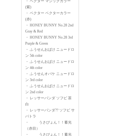
・
ベクター マジックカラー
(紫)
・
ベクター ベクターカラー
(赤)
・
HONEY BUNNY No.28 2nd
Gray & Red
・
HONEY BUNNY No.28 3rd
Purple & Green
・
ふうせんおばけ ニュードロ
ン 5th color
・
ふうせんおばけ ニュードロ
ン 4th color
・
ふうせんオバケ ニュードロ
ン 3rd color
・
ふうせんおばけ ニュードロ
ン 2nd color
・
レッサーパンダ ソフビ 茶
白
・
レッサーパンダ?? ソフビ サ
バトラ
・
うさぴょん！！蓄光
（赤目）
・
うさぴょん！！蓄光