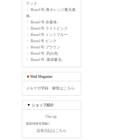
ラック
・
Boon1号-薄オレンジ蓄光素
体-
・
Boon1号-赤素体-
・
Boon1号 ライトピンク
・
Boon1号 ミントブルー
・
Boon1号 ピンク
・
Boon1号 ブラウン
・
Boon1号 -乳白色-
・
Boon1号 -黄緑蓄光-
Mail Magazine
メルマガ登録・解除はこちら
▼ ショップ紹介
One up.
最新情報等満載!!
店長日記はこちら