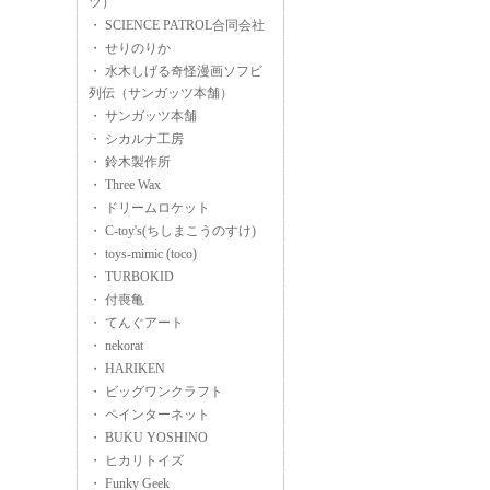
ツ）
・ SCIENCE PATROL合同会社
・ せりのりか
・ 水木しげる奇怪漫画ソフビ
列伝（サンガッツ本舗）
・ サンガッツ本舗
・ シカルナ工房
・ 鈴木製作所
・ Three Wax
・ ドリームロケット
・ C-toy's(ちしまこうのすけ)
・ toys-mimic (toco)
・ TURBOKID
・ 付喪亀
・ てんぐアート
・ nekorat
・ HARIKEN
・ ビッグワンクラフト
・ ペインターネット
・ BUKU YOSHINO
・ ヒカリトイズ
・ Funky Geek