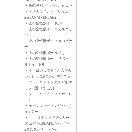
・
蝙蝠怪獣パタパタン & コパ
タン ギガラメレッド One up.
25th ANNIVERSARY
・
上の空怪獣ボー あか
・
上の空怪獣ボー スカルグリ
ーン
・
上の空怪獣ボー チョコバナ
ナ
・
上の空怪獣ボー 夕焼け
・
上の空怪獣ボー2 カプセ
ルトイ 1個
・
ボーはいつでもうわのそら
いっしょにおでかけマスコッ
ト ブラインドボックス 1個 (キ
ャラは選べません)
・
デモンソフビソフビ サンレ
ッド
・
デモンソフビソフビ バナナ
イエロー
・
ミドルサイズシリー
ズ ゴジラCREATION ヘドラ
2.0 スタンダード Ver.