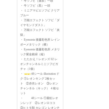
・
牛ソフビ（濃茶）一頭
・
牛ソフビ（黒）一頭
・
ミニアマビエソフビ クリア
ブルー
・
万能エフェクト ソフビ「ダ
イヤモンドダスト」
・
万能エフェクト ソフビ「炎
獄」
・
Eyenstein 後藤彩色所 レイン
ボーメタリック（横）
・
Eyenstein 後藤彩色所 メタリ
ック紫金銀緑（縦）
・
たたかえ！レオンズ 02 レ
オンチャンネルミニソフビガ
チャ（1個）
・
48シール illustration:ド
ク ①レオンキング 2枚セッ
ト ②赤衣レオン ③レオン
チャンネル（キック） ４枚セ
ット
・
48シール ①最虹レオ
ンレッド ②レオンロココ
③ヒトモ獣 カレゴン レオンチ