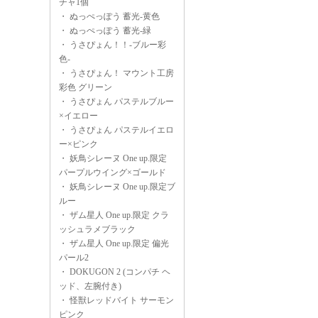
チャ1個
・
ぬっぺっぽう 蓄光-黄色
・
ぬっぺっぽう 蓄光-緑
・
うさぴょん！！-ブルー彩
色-
・
うさぴょん！ マウント工房
彩色 グリーン
・
うさぴょん パステルブルー
×イエロー
・
うさぴょん パステルイエロ
ー×ピンク
・
妖鳥シレーヌ One up.限定
パープルウイング×ゴールド
・
妖鳥シレーヌ One up.限定ブ
ルー
・
ザム星人 One up.限定 クラ
ッシュラメブラック
・
ザム星人 One up.限定 偏光
パール2
・
DOKUGON 2 (コンパチ ヘ
ッド、左腕付き)
・
怪獣レッドバイト サーモン
ピンク