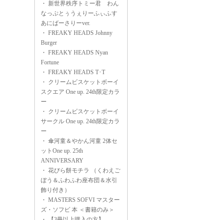
・
新世界秩序トミー君 わん
なっぷとぅうぇりーふぃふす
あにばーさりーver.
・
FREAKY HEADS Johnny
Burger
・
FREAKY HEADS Nyan
Fortune
・
FREAKY HEADS T･T
・
クリームビスケットボーイ
スクエア One up. 24th限定カラ
ー
・
クリームビスケットボーイ
サークル One up. 24th限定カラ
ー
・
傘河童＆やかん河童 2体セ
ットOne up. 25th
ANNIVERSARY
・
花びら餅モチラ （くわえご
ぼう＆ふわふわ座布団＆水引
飾り付き）
・
MASTERS SOFVI マスター
ズ・ソフビ 本 ＜書籍のみ＞
・
【3冊以上購入の方】