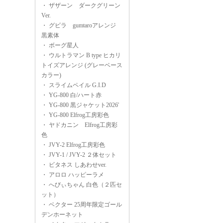
・
ザザーン ダークグリーン
Ver.
・
グビラ gumtaroアレンジ
黒素体
・
ボーグ星人
・
ウルトラマン B type ヒカリ
トイズアレンジ (グレーベース
カラー)
・
スライムペイル G.I.D
・
YG-800 白/ハート赤
・
YG-800 黒ジャケット2026'
・
YG-800 Elfrog工房彩色
・
ヤドカニン Elfrog工房彩
色
・
JVY-2 Elfrog工房彩色
・
JVY-1 / JVY-2 ２体セット
・
ビタネス しあわせver.
・
アロロ ハッピーラメ
・
へびぃちゃん 白色（２匹セ
ット）
・
ベクター 25周年限定ゴール
デンホーネット