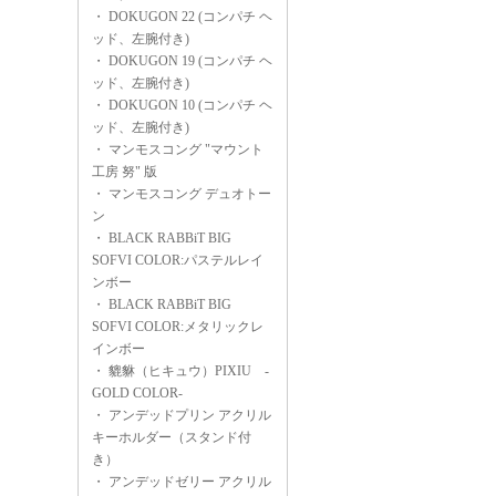
・
DOKUGON 22 (コンパチ ヘ
ッド、左腕付き)
・
DOKUGON 19 (コンパチ ヘ
ッド、左腕付き)
・
DOKUGON 10 (コンパチ ヘ
ッド、左腕付き)
・
マンモスコング "マウント
工房 努" 版
・
マンモスコング デュオトー
ン
・
BLACK RABBiT BIG
SOFVI COLOR:パステルレイ
ンボー
・
BLACK RABBiT BIG
SOFVI COLOR:メタリックレ
インボー
・
貔貅（ヒキュウ）PIXIU -
GOLD COLOR-
・
アンデッドプリン アクリル
キーホルダー（スタンド付
き）
・
アンデッドゼリー アクリル