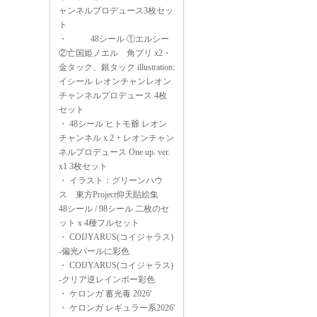
ャンネルプロデュース3枚セッ
ト
・
48シール ①エルシー
②亡国姫ノエル 角プリ x2・
金タック、銀タック illustration:
イシール レオンチャンレオン
チャンネルプロデュース 4枚
セット
・
48シール ヒトモ爺 レオン
チャンネル x 2 + レオンチャン
ネルプロデュース One up. ver.
x1 3枚セット
・
イラスト：グリーンハウ
ス 東方Project仰天貼絵集
48シール / 98シール 二枚のセ
ット x 4種フルセット
・
COIJYARUS(コイジャラス)
-偏光パールに彩色
・
COIJYARUS(コイジャラス)
-クリア逆レインボー彩色
・
ケロンガ 蓄光毒 2026'
・
ケロンガ レギュラー系2026'