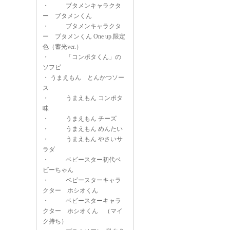
・
ブタメンキャラクタ
ー ブタメンくん
・
ブタメンキャラクタ
ー ブタメンくん One up.限定
色（蓄光ver.）
・
「コンポタくん」の
ソフビ
・
うまえもん とんかつソー
ス
・
うまえもん コンポタ
味
・
うまえもん チーズ
・
うまえもん めんたい
・
うまえもん やさいサ
ラダ
・
ベビースター初代ベ
ビーちゃん
・
ベビースターキャラ
クター ホシオくん
・
ベビースターキャラ
クター ホシオくん （マイ
ク持ち）