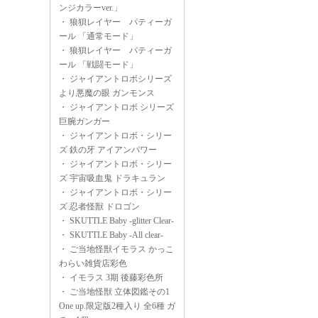
ンジカラーver.」
・
狼狽レイヤー パティーガ
ール 「通常モード」
・
狼狽レイヤー パティーガ
ール 「戦闘モード」
・
ジャイアントロボシリーズ
より悪魔の眼 ガンモンス
・
ジャイアントロボ シリーズ
巨腕ガンガー
・
ジャイアントロボ・シリー
ズ 鉄の牙 アイアンパワー
・
ジャイアントロボ・シリー
ズ 宇宙吸血鬼 ドラキュラン
・
ジャイアントロボ・シリー
ズ 忍者怪獣 ドロゴン
・
SKUTTLE Baby -glitter Clear-
・
SKUTTLE Baby -All clear-
・
ご当地怪獣イモラス かっこ
わらい雑貨店彩色
・
イモラス 3期 後藤彩色所
・
ご当地怪獣 立体図鑑その1
One up.限定版2種入り 全6種 ガ