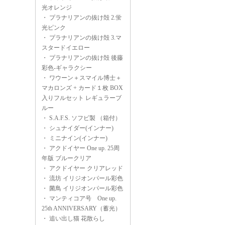
光オレンジ
・
プラナリアンの抜け殻 2.蛍
光ピンク
・
プラナリアンの抜け殻 3.マ
スタードイエロー
・
プラナリアンの抜け殻 後藤
彩色-ギャラクシー
・
ワウーン＋スマイル博士＋
マカロンズ + カード１枚 BOX
入りフルセット レギュラーブ
ルー
・
S.A.F.S. ソフビ製 （箱付）
・
シュナイダー(インナー)
・
ミニナイン(インナー)
・
アクドイヤー One up. 25周
年版 ブルークリア
・
アクドイヤー クリアレッド
・
流坊 イリジオンパール彩色
・
菌鳥 イリジオンパール彩色
・
マンティコア号 One up.
25th ANNIVERSARY（蓄光）
・
追い出し猫 花散らし