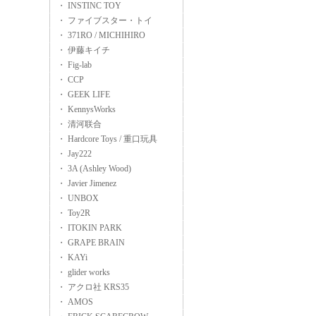
・ INSTINC TOY
・ ファイブスター・トイ
・ 371RO / MICHIHIRO
・ 伊藤キイチ
・ Fig-lab
・ CCP
・ GEEK LIFE
・ KennysWorks
・ 清河联合
・ Hardcore Toys / 重口玩具
・ Jay222
・ 3A (Ashley Wood)
・ Javier Jimenez
・ UNBOX
・ Toy2R
・ ITOKIN PARK
・ GRAPE BRAIN
・ KAYi
・ glider works
・ アクロ社 KRS35
・ AMOS