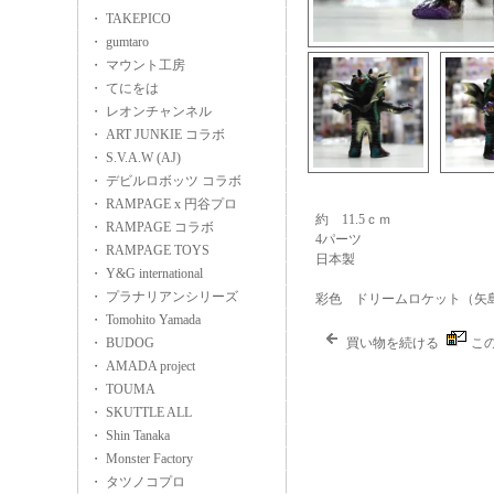
・ TAKEPICO
・ gumtaro
・ マウント工房
・ てにをは
・ レオンチャンネル
・ ART JUNKIE コラボ
・ S.V.A.W (AJ)
・ デビルロボッツ コラボ
・ RAMPAGE x 円谷プロ
約 11.5ｃｍ
・ RAMPAGE コラボ
4パーツ
・ RAMPAGE TOYS
日本製
・ Y&G international
・ プラナリアンシリーズ
彩色 ドリームロケット（矢
・ Tomohito Yamada
・ BUDOG
買い物を続ける
こ
・ AMADA project
・ TOUMA
・ SKUTTLE ALL
・ Shin Tanaka
・ Monster Factory
・ タツノコプロ