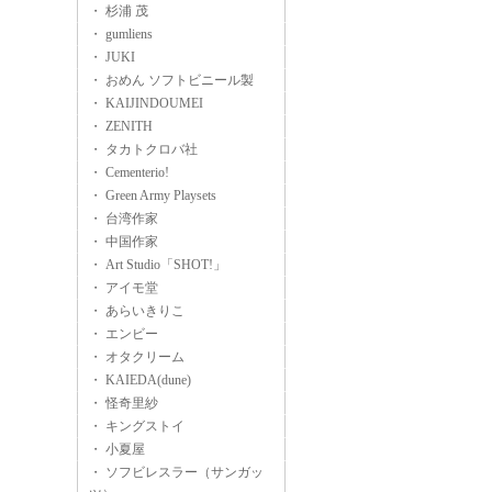
・ 杉浦 茂
・ gumliens
・ JUKI
・ おめん ソフトビニール製
・ KAIJINDOUMEI
・ ZENITH
・ タカトクロバ社
・ Cementerio!
・ Green Army Playsets
・ 台湾作家
・ 中国作家
・ Art Studio「SHOT!」
・ アイモ堂
・ あらいきりこ
・ エンビー
・ オタクリーム
・ KAIEDA(dune)
・ 怪奇里紗
・ キングストイ
・ 小夏屋
・ ソフビレスラー（サンガッ