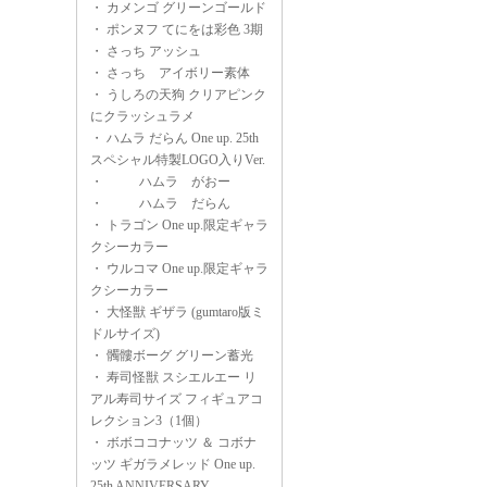
・
カメンゴ グリーンゴールド
・
ポンヌフ てにをは彩色 3期
・
さっち アッシュ
・
さっち アイボリー素体
・
うしろの天狗 クリアピンク
にクラッシュラメ
・
ハムラ だらん One up. 25th
スペシャル特製LOGO入りVer.
・
ハムラ がおー
・
ハムラ だらん
・
トラゴン One up.限定ギャラ
クシーカラー
・
ウルコマ One up.限定ギャラ
クシーカラー
・
大怪獣 ギザラ (gumtaro版ミ
ドルサイズ)
・
髑髏ボーグ グリーン蓄光
・
寿司怪獣 スシエルエー リ
アル寿司サイズ フィギュアコ
レクション3（1個）
・
ボボココナッツ ＆ コボナ
ッツ ギガラメレッド One up.
25th ANNIVERSARY