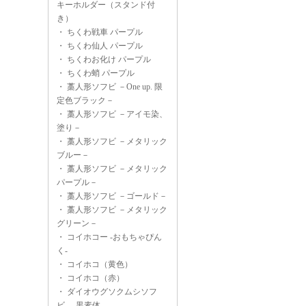
キーホルダー（スタンド付
き）
・
ちくわ戦車 パープル
・
ちくわ仙人 パープル
・
ちくわお化け パープル
・
ちくわ蛸 パープル
・
藁人形ソフビ －One up. 限
定色ブラック－
・
藁人形ソフビ －アイモ染、
塗り－
・
藁人形ソフビ －メタリック
ブルー－
・
藁人形ソフビ －メタリック
パープル－
・
藁人形ソフビ －ゴールド－
・
藁人形ソフビ －メタリック
グリーン－
・
コイホコー -おもちゃぴん
く-
・
コイホコ（黄色）
・
コイホコ（赤）
・
ダイオウグソクムシソフ
ビ -黒素体-