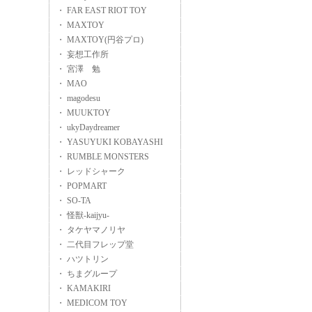
・ FAR EAST RIOT TOY
・ MAXTOY
・ MAXTOY(円谷プロ)
・ 妄想工作所
・ 宮澤 勉
・ MAO
・ magodesu
・ MUUKTOY
・ ukyDaydreamer
・ YASUYUKI KOBAYASHI
・ RUMBLE MONSTERS
・ レッドシャーク
・ POPMART
・ SO-TA
・ 怪獣-kaijyu-
・ タケヤマノリヤ
・ 二代目フレップ堂
・ ハツトリン
・ ちまグループ
・ KAMAKIRI
・ MEDICOM TOY