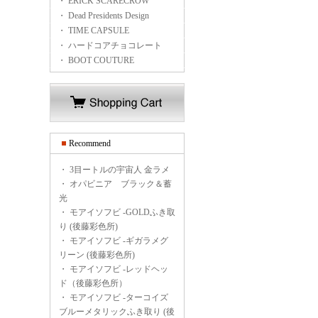
・ ERICK SCARECROW
・ Dead Presidents Design
・ TIME CAPSULE
・ ハードコアチョコレート
・ BOOT COUTURE
Recommend
・
3目ートルの宇宙人 金ラメ
・
オパビニア ブラック＆蓄
光
・
モアイソフビ -GOLDふき取
り (後藤彩色所)
・
モアイソフビ -ギガラメグ
リーン (後藤彩色所)
・
モアイソフビ -レッドヘッ
ド（後藤彩色所）
・
モアイソフビ -ターコイズ
ブルーメタリックふき取り (後