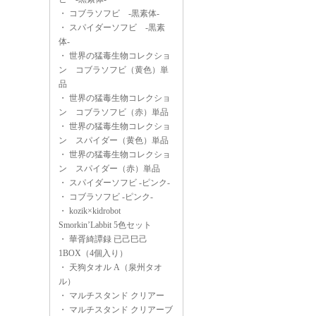
・
コブラソフビ -黒素体-
・
スパイダーソフビ -黒素
体-
・
世界の猛毒生物コレクショ
ン コブラソフビ（黄色）単
品
・
世界の猛毒生物コレクショ
ン コブラソフビ（赤）単品
・
世界の猛毒生物コレクショ
ン スパイダー（黄色）単品
・
世界の猛毒生物コレクショ
ン スパイダー（赤）単品
・
スパイダーソフビ -ピンク-
・
コブラソフビ -ピンク-
・
kozik×kidrobot
Smorkin’Labbit 5色セット
・
華胥綺譚録 已己巳己
1BOX（4個入り）
・
天狗タオル A（泉州タオ
ル）
・
マルチスタンド クリアー
・
マルチスタンド クリアーブ