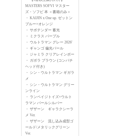
MASTERS SOFVI マスター
ズ・ソフビ 本 ＜書籍のみ＞
・
KAIJIN x One up. ゼットン
ブルー×オレンジ
・
サボテンダー 蓄光
・
ミクラス パープル
・
ウルトラマン グレー 2026'
・
ギャンゴ 偏光パール
・
ジャミラ クリアレインボー
・
ガボラ ブラウン (コンパチ
ヘッド付き)
・
シン・ウルトラマン ギガラ
メ
・
シン・ウルトラマン グリー
ンライン
・
ランペイジトイズ×ウルト
ラマン パールシルバー
・
ザザーン ギャラクシーラ
メ Ver.
・
ザザーン 流し込み成型ゴ
ールド/メタリックグリーン
Ver.