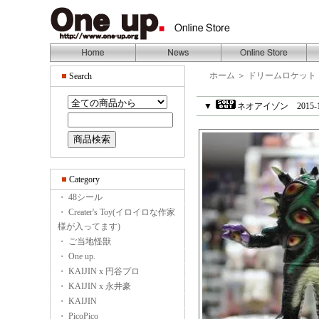
ホーム
＞
ドリームロケット
Search
▼
ネオアイゾン 2015-
Category
・ 48シール
・ Creater's Toy(イロイロな作家
様が入ってます)
・ ご当地怪獣
・ One up.
・ KAIJIN x 円谷プロ
・ KAIJIN x 永井豪
・ KAIJIN
・ PicoPico