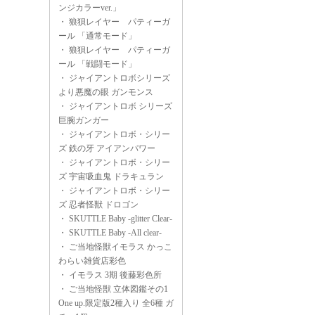
ンジカラーver.」
・
狼狽レイヤー パティーガ
ール 「通常モード」
・
狼狽レイヤー パティーガ
ール 「戦闘モード」
・
ジャイアントロボシリーズ
より悪魔の眼 ガンモンス
・
ジャイアントロボ シリーズ
巨腕ガンガー
・
ジャイアントロボ・シリー
ズ 鉄の牙 アイアンパワー
・
ジャイアントロボ・シリー
ズ 宇宙吸血鬼 ドラキュラン
・
ジャイアントロボ・シリー
ズ 忍者怪獣 ドロゴン
・
SKUTTLE Baby -glitter Clear-
・
SKUTTLE Baby -All clear-
・
ご当地怪獣イモラス かっこ
わらい雑貨店彩色
・
イモラス 3期 後藤彩色所
・
ご当地怪獣 立体図鑑その1
One up.限定版2種入り 全6種 ガ