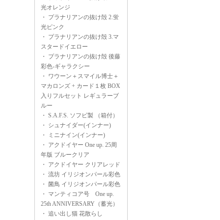
光オレンジ
・
プラナリアンの抜け殻 2.蛍
光ピンク
・
プラナリアンの抜け殻 3.マ
スタードイエロー
・
プラナリアンの抜け殻 後藤
彩色-ギャラクシー
・
ワウーン＋スマイル博士＋
マカロンズ + カード１枚 BOX
入りフルセット レギュラーブ
ルー
・
S.A.F.S. ソフビ製 （箱付）
・
シュナイダー(インナー)
・
ミニナイン(インナー)
・
アクドイヤー One up. 25周
年版 ブルークリア
・
アクドイヤー クリアレッド
・
流坊 イリジオンパール彩色
・
菌鳥 イリジオンパール彩色
・
マンティコア号 One up.
25th ANNIVERSARY（蓄光）
・
追い出し猫 花散らし