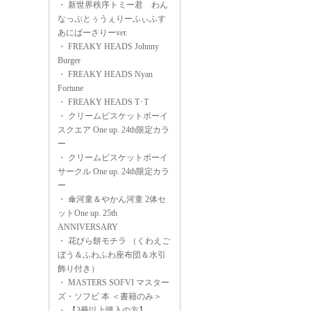
・
新世界秩序トミー君 わん
なっぷとぅうぇりーふぃふす
あにばーさりーver.
・
FREAKY HEADS Johnny
Burger
・
FREAKY HEADS Nyan
Fortune
・
FREAKY HEADS T･T
・
クリームビスケットボーイ
スクエア One up. 24th限定カラ
ー
・
クリームビスケットボーイ
サークル One up. 24th限定カラ
ー
・
傘河童＆やかん河童 2体セ
ットOne up. 25th
ANNIVERSARY
・
花びら餅モチラ （くわえご
ぼう＆ふわふわ座布団＆水引
飾り付き）
・
MASTERS SOFVI マスター
ズ・ソフビ 本 ＜書籍のみ＞
・
【3冊以上購入の方】