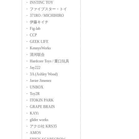
・ INSTINC TOY
・ ファイブスター・トイ
・ 371RO / MICHIHIRO
・ 伊藤キイチ
・ Fig-lab
・ CCP
・ GEEK LIFE
・ KennysWorks
・ 清河联合
・ Hardcore Toys / 重口玩具
・ Jay222
・ 3A (Ashley Wood)
・ Javier Jimenez
・ UNBOX
・ Toy2R
・ ITOKIN PARK
・ GRAPE BRAIN
・ KAYi
・ glider works
・ アクロ社 KRS35
・ AMOS