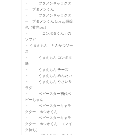
・
ブタメンキャラクタ
ー ブタメンくん
・
ブタメンキャラクタ
ー ブタメンくん One up.限定
色（蓄光ver.）
・
「コンポタくん」の
ソフビ
・
うまえもん とんかつソー
ス
・
うまえもん コンポタ
味
・
うまえもん チーズ
・
うまえもん めんたい
・
うまえもん やさいサ
ラダ
・
ベビースター初代ベ
ビーちゃん
・
ベビースターキャラ
クター ホシオくん
・
ベビースターキャラ
クター ホシオくん （マイ
ク持ち）