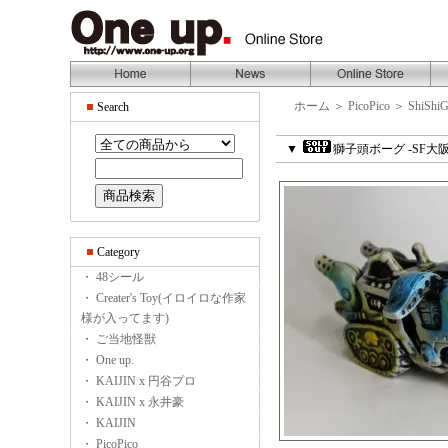
ホーム
＞
PicoPico
＞
ShiShi
Search
▼
獅子頭ボーグ -SF大阪
Category
・ 48シール
・ Creater's Toy(イロイロな作家
様が入ってます)
・ ご当地怪獣
・ One up.
・ KAIJIN x 円谷プロ
・ KAIJIN x 永井豪
・ KAIJIN
・ PicoPico