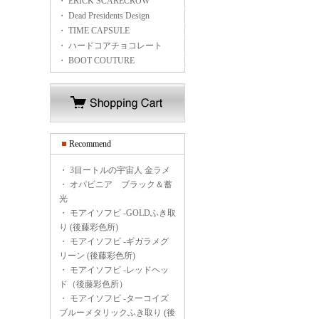
・ ERICK SCARECROW
・ Dead Presidents Design
・ TIME CAPSULE
・ ハードコアチョコレート
・ BOOT COUTURE
Recommend
・
3目ートルの宇宙人 金ラメ
・
オパビニア ブラック＆蓄
光
・
モアイソフビ -GOLDふき取
り (後藤彩色所)
・
モアイソフビ -ギガラメグ
リーン (後藤彩色所)
・
モアイソフビ -レッドヘッ
ド（後藤彩色所）
・
モアイソフビ -ターコイズ
ブルーメタリックふき取り (後