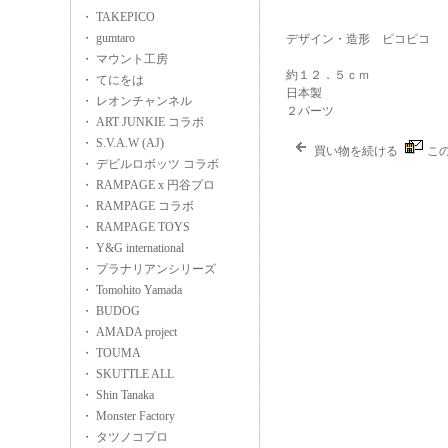
・ TAKEPICO
・ gumtaro
デザイン・造形 ピコピコ
・ マウント工房
約１２．５ｃｍ
・ てにをは
日本製
・ レオンチャンネル
２パーツ
・ ART JUNKIE コラボ
・ S.V.A.W (AJ)
買い物を続ける
こ
・ デビルロボッツ コラボ
・ RAMPAGE x 円谷プロ
・ RAMPAGE コラボ
・ RAMPAGE TOYS
・ Y&G international
・ プラナリアンシリーズ
・ Tomohito Yamada
・ BUDOG
・ AMADA project
・ TOUMA
・ SKUTTLE ALL
・ Shin Tanaka
・ Monster Factory
・ タツノコプロ