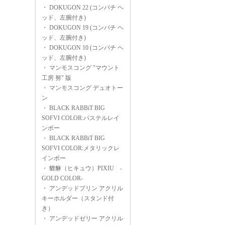
・
DOKUGON 22 (コンパチ ヘ
ッド、左腕付き)
・
DOKUGON 19 (コンパチ ヘ
ッド、左腕付き)
・
DOKUGON 10 (コンパチ ヘ
ッド、左腕付き)
・
マンモスコング "マウント
工房 努" 版
・
マンモスコング デュオトー
ン
・
BLACK RABBiT BIG
SOFVI COLOR:パステルレイ
ンボー
・
BLACK RABBiT BIG
SOFVI COLOR:メタリックレ
インボー
・
貔貅（ヒキュウ）PIXIU -
GOLD COLOR-
・
アンデッドプリン アクリル
キーホルダー（スタンド付
き）
・
アンデッドゼリー アクリル