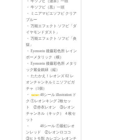
・
牛ソフビ（濃茶）一頭
・
牛ソフビ（黒）一頭
・
ミニアマビエソフビ クリア
ブルー
・
万能エフェクト ソフビ「ダ
イヤモンドダスト」
・
万能エフェクト ソフビ「炎
獄」
・
Eyenstein 後藤彩色所 レイン
ボーメタリック（横）
・
Eyenstein 後藤彩色所 メタリ
ック紫金銀緑（縦）
・
たたかえ！レオンズ 02 レ
オンチャンネルミニソフビガ
チャ（1個）
・
48シール illustration:ド
ク ①レオンキング 2枚セッ
ト ②赤衣レオン ③レオン
チャンネル（キック） ４枚セ
ット
・
48シール ①最虹レオ
ンレッド ②レオンロココ
③ヒトモ獣 カレゴン レオンチ