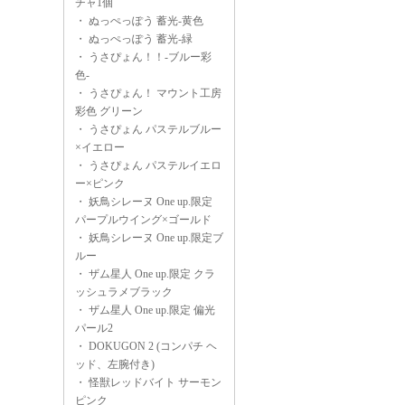
チャ1個
・
ぬっぺっぽう 蓄光-黄色
・
ぬっぺっぽう 蓄光-緑
・
うさぴょん！！-ブルー彩
色-
・
うさぴょん！ マウント工房
彩色 グリーン
・
うさぴょん パステルブルー
×イエロー
・
うさぴょん パステルイエロ
ー×ピンク
・
妖鳥シレーヌ One up.限定
パープルウイング×ゴールド
・
妖鳥シレーヌ One up.限定ブ
ルー
・
ザム星人 One up.限定 クラ
ッシュラメブラック
・
ザム星人 One up.限定 偏光
パール2
・
DOKUGON 2 (コンパチ ヘ
ッド、左腕付き)
・
怪獣レッドバイト サーモン
ピンク