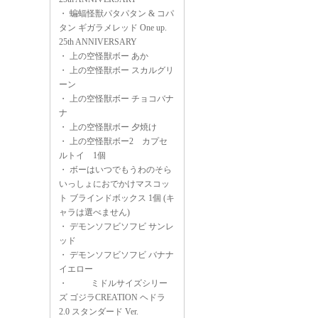
・
蝙蝠怪獣パタパタン & コパ
タン ギガラメレッド One up.
25th ANNIVERSARY
・
上の空怪獣ボー あか
・
上の空怪獣ボー スカルグリ
ーン
・
上の空怪獣ボー チョコバナ
ナ
・
上の空怪獣ボー 夕焼け
・
上の空怪獣ボー2 カプセ
ルトイ 1個
・
ボーはいつでもうわのそら
いっしょにおでかけマスコッ
ト ブラインドボックス 1個 (キ
ャラは選べません)
・
デモンソフビソフビ サンレ
ッド
・
デモンソフビソフビ バナナ
イエロー
・
ミドルサイズシリー
ズ ゴジラCREATION ヘドラ
2.0 スタンダード Ver.