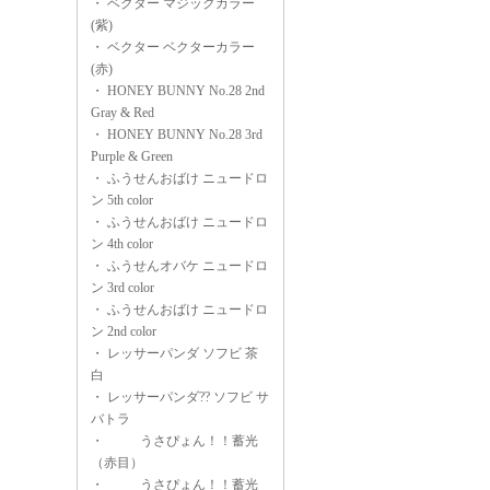
・
ベクター マジックカラー
(紫)
・
ベクター ベクターカラー
(赤)
・
HONEY BUNNY No.28 2nd
Gray & Red
・
HONEY BUNNY No.28 3rd
Purple & Green
・
ふうせんおばけ ニュードロ
ン 5th color
・
ふうせんおばけ ニュードロ
ン 4th color
・
ふうせんオバケ ニュードロ
ン 3rd color
・
ふうせんおばけ ニュードロ
ン 2nd color
・
レッサーパンダ ソフビ 茶
白
・
レッサーパンダ?? ソフビ サ
バトラ
・
うさぴょん！！蓄光
（赤目）
・
うさぴょん！！蓄光