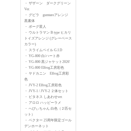
・
ザザーン ダークグリーン
Ver.
・
グビラ gumtaroアレンジ
黒素体
・
ボーグ星人
・
ウルトラマン B type ヒカリ
トイズアレンジ (グレーベース
カラー)
・
スライムペイル G.I.D
・
YG-800 白/ハート赤
・
YG-800 黒ジャケット2026'
・
YG-800 Elfrog工房彩色
・
ヤドカニン Elfrog工房彩
色
・
JVY-2 Elfrog工房彩色
・
JVY-1 / JVY-2 ２体セット
・
ビタネス しあわせver.
・
アロロ ハッピーラメ
・
へびぃちゃん 白色（２匹セ
ット）
・
ベクター 25周年限定ゴール
デンホーネット