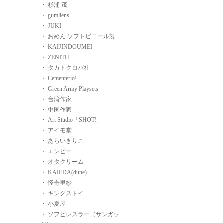
・ 杉浦 茂
・ gumliens
・ JUKI
・ おめん ソフトビニール製
・ KAIJINDOUMEI
・ ZENITH
・ タカトクロバ社
・ Cementerio!
・ Green Army Playsets
・ 台湾作家
・ 中国作家
・ Art Studio「SHOT!」
・ アイモ堂
・ あらいきりこ
・ エンビー
・ オタクリーム
・ KAIEDA(dune)
・ 怪奇里紗
・ キングストイ
・ 小夏屋
・ ソフビレスラー（サンガッ