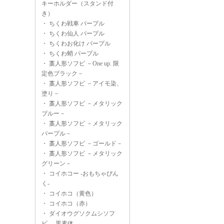
キーホルダー（スタンド付
き）
・
ちくわ戦車 パープル
・
ちくわ仙人 パープル
・
ちくわお化け パープル
・
ちくわ蛸 パープル
・
藁人形ソフビ －One up. 限
定色ブラック－
・
藁人形ソフビ －アイモ染、
塗り－
・
藁人形ソフビ －メタリック
ブルー－
・
藁人形ソフビ －メタリック
パープル－
・
藁人形ソフビ －ゴールド－
・
藁人形ソフビ －メタリック
グリーン－
・
コイホコー -おもちゃぴん
く-
・
コイホコ（黄色）
・
コイホコ（赤）
・
ダイオウグソクムシソフ
ビ -黒素体-