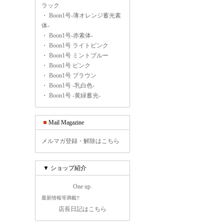
ラック
・
Boon1号-薄オレンジ蓄光素
体-
・
Boon1号-赤素体-
・
Boon1号 ライトピンク
・
Boon1号 ミントブルー
・
Boon1号 ピンク
・
Boon1号 ブラウン
・
Boon1号 -乳白色-
・
Boon1号 -黄緑蓄光-
Mail Magazine
メルマガ登録・解除はこちら
▼ ショップ紹介
One up.
最新情報等満載!!
店長日記はこちら