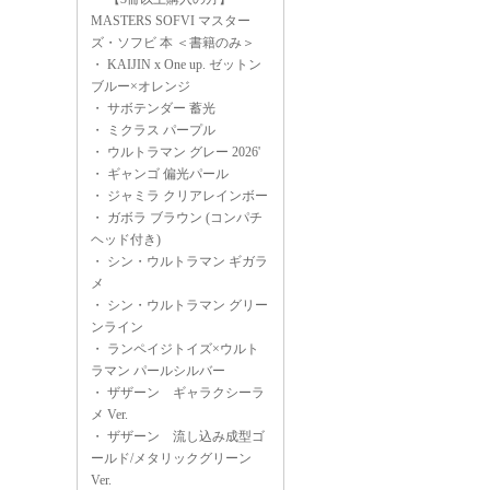
MASTERS SOFVI マスター
ズ・ソフビ 本 ＜書籍のみ＞
・
KAIJIN x One up. ゼットン
ブルー×オレンジ
・
サボテンダー 蓄光
・
ミクラス パープル
・
ウルトラマン グレー 2026'
・
ギャンゴ 偏光パール
・
ジャミラ クリアレインボー
・
ガボラ ブラウン (コンパチ
ヘッド付き)
・
シン・ウルトラマン ギガラ
メ
・
シン・ウルトラマン グリー
ンライン
・
ランペイジトイズ×ウルト
ラマン パールシルバー
・
ザザーン ギャラクシーラ
メ Ver.
・
ザザーン 流し込み成型ゴ
ールド/メタリックグリーン
Ver.