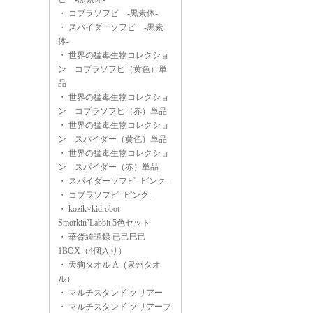
・
コブラソフビ -黒素体-
・
スパイダーソフビ -黒素
体-
・
世界の猛毒生物コレクショ
ン コブラソフビ（黄色）単
品
・
世界の猛毒生物コレクショ
ン コブラソフビ（赤）単品
・
世界の猛毒生物コレクショ
ン スパイダー（黄色）単品
・
世界の猛毒生物コレクショ
ン スパイダー（赤）単品
・
スパイダーソフビ -ピンク-
・
コブラソフビ -ピンク-
・
kozik×kidrobot
Smorkin’Labbit 5色セット
・
華胥綺譚録 已己巳己
1BOX（4個入り）
・
天狗タオル A（泉州タオ
ル）
・
マルチスタンド クリアー
・
マルチスタンド クリアーブ