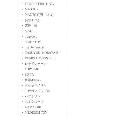
・ FAR EAST RIOT TOY
・ MAXTOY
・ MAXTOY(円谷プロ)
・ 妄想工作所
・ 宮澤 勉
・ MAO
・ magodesu
・ MUUKTOY
・ ukyDaydreamer
・ YASUYUKI KOBAYASHI
・ RUMBLE MONSTERS
・ レッドシャーク
・ POPMART
・ SO-TA
・ 怪獣-kaijyu-
・ タケヤマノリヤ
・ 二代目フレップ堂
・ ハツトリン
・ ちまグループ
・ KAMAKIRI
・ MEDICOM TOY