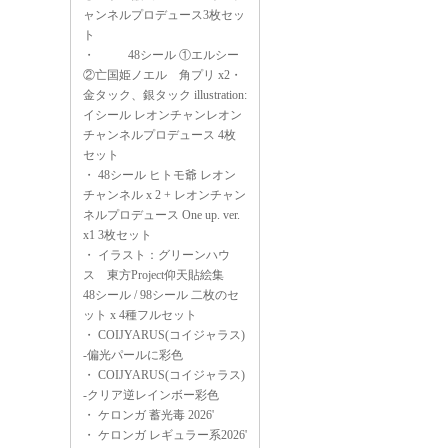
ャンネルプロデュース3枚セッ
ト
・
48シール ①エルシー
②亡国姫ノエル 角プリ x2・
金タック、銀タック illustration:
イシール レオンチャンレオン
チャンネルプロデュース 4枚
セット
・
48シール ヒトモ爺 レオン
チャンネル x 2 + レオンチャン
ネルプロデュース One up. ver.
x1 3枚セット
・
イラスト：グリーンハウ
ス 東方Project仰天貼絵集
48シール / 98シール 二枚のセ
ット x 4種フルセット
・
COIJYARUS(コイジャラス)
-偏光パールに彩色
・
COIJYARUS(コイジャラス)
-クリア逆レインボー彩色
・
ケロンガ 蓄光毒 2026'
・
ケロンガ レギュラー系2026'