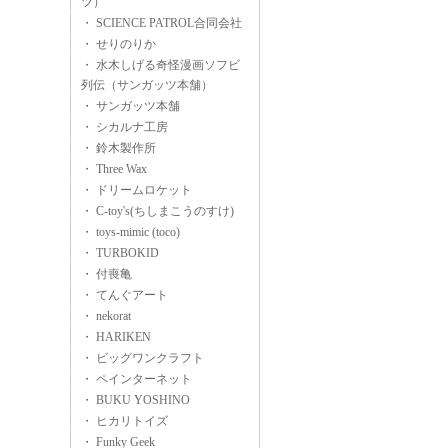
ツ）
・ SCIENCE PATROL合同会社
・ せりのりか
・ 水木しげる奇怪漫画ソフビ
列伝（サンガッツ本舗）
・ サンガッツ本舗
・ シカルナ工房
・ 鈴木製作所
・ Three Wax
・ ドリームロケット
・ C-toy's(ちしまこうのすけ)
・ toys-mimic (toco)
・ TURBOKID
・ 付喪亀
・ てんぐアート
・ nekorat
・ HARIKEN
・ ビッグワンクラフト
・ ペインターネット
・ BUKU YOSHINO
・ ヒカリトイズ
・ Funky Geek