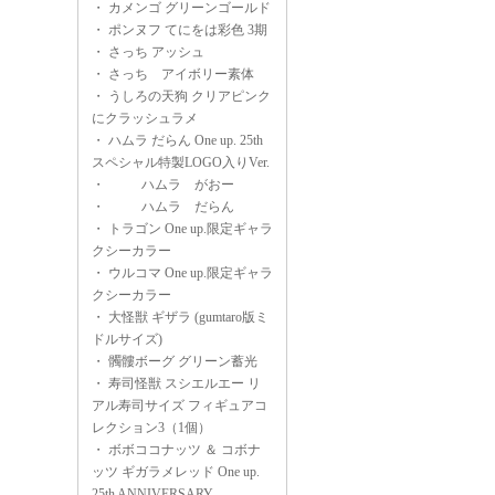
・
カメンゴ グリーンゴールド
・
ポンヌフ てにをは彩色 3期
・
さっち アッシュ
・
さっち アイボリー素体
・
うしろの天狗 クリアピンク
にクラッシュラメ
・
ハムラ だらん One up. 25th
スペシャル特製LOGO入りVer.
・
ハムラ がおー
・
ハムラ だらん
・
トラゴン One up.限定ギャラ
クシーカラー
・
ウルコマ One up.限定ギャラ
クシーカラー
・
大怪獣 ギザラ (gumtaro版ミ
ドルサイズ)
・
髑髏ボーグ グリーン蓄光
・
寿司怪獣 スシエルエー リ
アル寿司サイズ フィギュアコ
レクション3（1個）
・
ボボココナッツ ＆ コボナ
ッツ ギガラメレッド One up.
25th ANNIVERSARY