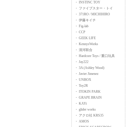
・ INSTINC TOY
・ ファイブスター・トイ
・ 371RO / MICHIHIRO
・ 伊藤キイチ
・ Fig-lab
・ CCP
・ GEEK LIFE
・ KennysWorks
・ 清河联合
・ Hardcore Toys / 重口玩具
・ Jay222
・ 3A (Ashley Wood)
・ Javier Jimenez
・ UNBOX
・ Toy2R
・ ITOKIN PARK
・ GRAPE BRAIN
・ KAYi
・ glider works
・ アクロ社 KRS35
・ AMOS