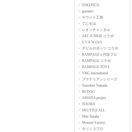
・ TAKEPICO
・ gumtaro
・ マウント工房
・ てにをは
・ レオンチャンネル
・ ART JUNKIE コラボ
・ S.V.A.W (AJ)
・ デビルロボッツ コラボ
・ RAMPAGE x 円谷プロ
・ RAMPAGE コラボ
・ RAMPAGE TOYS
・ Y&G international
・ プラナリアンシリーズ
・ Tomohito Yamada
・ BUDOG
・ AMADA project
・ TOUMA
・ SKUTTLE ALL
・ Shin Tanaka
・ Monster Factory
・ タツノコプロ