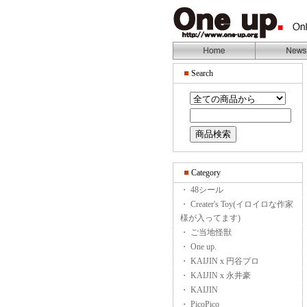
Search
Category
・ 48シール
・ Creater's Toy(イロイロな作家
様が入ってます)
・ ご当地怪獣
・ One up.
・ KAIJIN x 円谷プロ
・ KAIJIN x 永井豪
・ KAIJIN
・ PicoPico