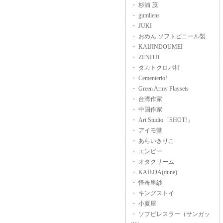
・ 杉浦 茂
・ gumliens
・ JUKI
・ おめん ソフトビニール製
・ KAIJINDOUMEI
・ ZENITH
・ タカトクロバ社
・ Cementerio!
・ Green Army Playsets
・ 台湾作家
・ 中国作家
・ Art Studio「SHOT!」
・ アイモ堂
・ あらいきりこ
・ エンビー
・ オタクリーム
・ KAIEDA(dune)
・ 怪奇里紗
・ キングストイ
・ 小夏屋
・ ソフビレスラー（サンガッ