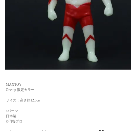
MAXTOY
One up.限定カラー
サイズ：高さ約12.5㎝
4パーツ
日本製
©円谷プロ