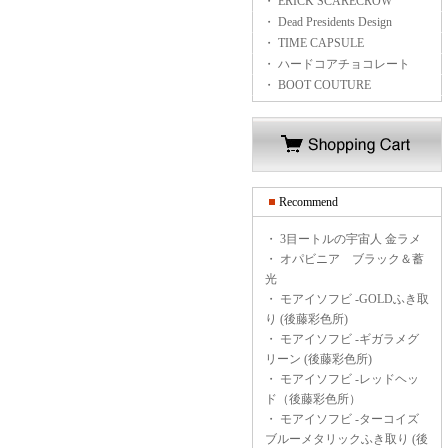
・ ERICK SCARECROW
・ Dead Presidents Design
・ TIME CAPSULE
・ ハードコアチョコレート
・ BOOT COUTURE
Recommend
・
3目ートルの宇宙人 金ラメ
・
オパビニア ブラック＆蓄
光
・
モアイソフビ -GOLDふき取
り (後藤彩色所)
・
モアイソフビ -ギガラメグ
リーン (後藤彩色所)
・
モアイソフビ -レッドヘッ
ド（後藤彩色所）
・
モアイソフビ -ターコイズ
ブルーメタリックふき取り (後