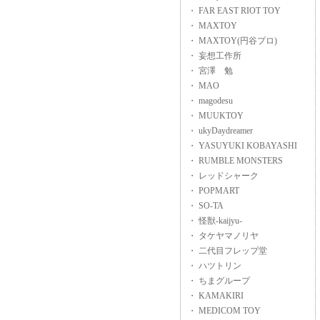
・ FAR EAST RIOT TOY
・ MAXTOY
・ MAXTOY(円谷プロ)
・ 妄想工作所
・ 宮澤 勉
・ MAO
・ magodesu
・ MUUKTOY
・ ukyDaydreamer
・ YASUYUKI KOBAYASHI
・ RUMBLE MONSTERS
・ レッドシャーク
・ POPMART
・ SO-TA
・ 怪獣-kaijyu-
・ タケヤマノリヤ
・ 二代目フレップ堂
・ ハツトリン
・ ちまグループ
・ KAMAKIRI
・ MEDICOM TOY