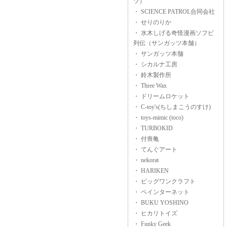
ツ）
・ SCIENCE PATROL合同会社
・ せりのりか
・ 水木しげる奇怪漫画ソフビ
列伝（サンガッツ本舗）
・ サンガッツ本舗
・ シカルナ工房
・ 鈴木製作所
・ Three Wax
・ ドリームロケット
・ C-toy's(ちしまこうのすけ)
・ toys-mimic (toco)
・ TURBOKID
・ 付喪亀
・ てんぐアート
・ nekorat
・ HARIKEN
・ ビッグワンクラフト
・ ペインターネット
・ BUKU YOSHINO
・ ヒカリトイズ
・ Funky Geek