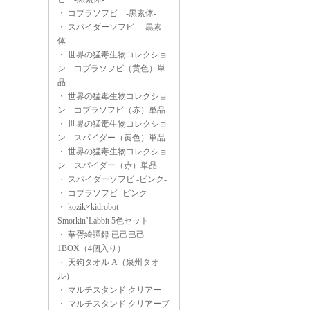
・
コブラソフビ -黒素体-
・
スパイダーソフビ -黒素
体-
・
世界の猛毒生物コレクショ
ン コブラソフビ（黄色）単
品
・
世界の猛毒生物コレクショ
ン コブラソフビ（赤）単品
・
世界の猛毒生物コレクショ
ン スパイダー（黄色）単品
・
世界の猛毒生物コレクショ
ン スパイダー（赤）単品
・
スパイダーソフビ -ピンク-
・
コブラソフビ -ピンク-
・
kozik×kidrobot
Smorkin’Labbit 5色セット
・
華胥綺譚録 已己巳己
1BOX（4個入り）
・
天狗タオル A（泉州タオ
ル）
・
マルチスタンド クリアー
・
マルチスタンド クリアーブ