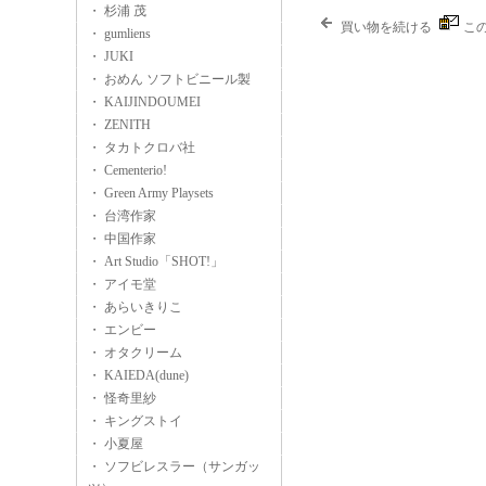
・ 杉浦 茂
買い物を続ける
こ
・ gumliens
・ JUKI
・ おめん ソフトビニール製
・ KAIJINDOUMEI
・ ZENITH
・ タカトクロバ社
・ Cementerio!
・ Green Army Playsets
・ 台湾作家
・ 中国作家
・ Art Studio「SHOT!」
・ アイモ堂
・ あらいきりこ
・ エンビー
・ オタクリーム
・ KAIEDA(dune)
・ 怪奇里紗
・ キングストイ
・ 小夏屋
・ ソフビレスラー（サンガッ