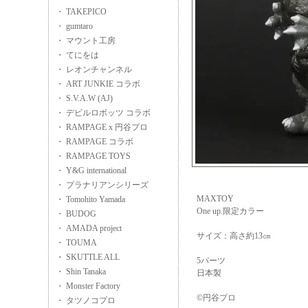
・ TAKEPICO
・ gumtaro
・ マウント工房
・ てにをは
・ レオンチャンネル
・ ART JUNKIE コラボ
・ S.V.A.W (AJ)
・ デビルロボッツ コラボ
・ RAMPAGE x 円谷プロ
・ RAMPAGE コラボ
・ RAMPAGE TOYS
・ Y&G international
・ プラナリアンシリーズ
MAXTOY
・ Tomohito Yamada
One up.限定カラー
・ BUDOG
・ AMADA project
サイズ：高さ約13㎝
・ TOUMA
・ SKUTTLE ALL
5パーツ
・ Shin Tanaka
日本製
・ Monster Factory
©円谷プロ
・ タツノコプロ