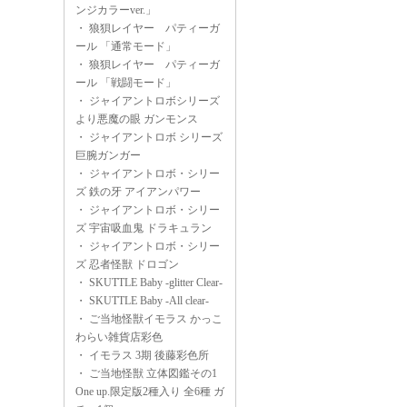
ンジカラーver.」
・
狼狽レイヤー パティーガ
ール 「通常モード」
・
狼狽レイヤー パティーガ
ール 「戦闘モード」
・
ジャイアントロボシリーズ
より悪魔の眼 ガンモンス
・
ジャイアントロボ シリーズ
巨腕ガンガー
・
ジャイアントロボ・シリー
ズ 鉄の牙 アイアンパワー
・
ジャイアントロボ・シリー
ズ 宇宙吸血鬼 ドラキュラン
・
ジャイアントロボ・シリー
ズ 忍者怪獣 ドロゴン
・
SKUTTLE Baby -glitter Clear-
・
SKUTTLE Baby -All clear-
・
ご当地怪獣イモラス かっこ
わらい雑貨店彩色
・
イモラス 3期 後藤彩色所
・
ご当地怪獣 立体図鑑その1
One up.限定版2種入り 全6種 ガ