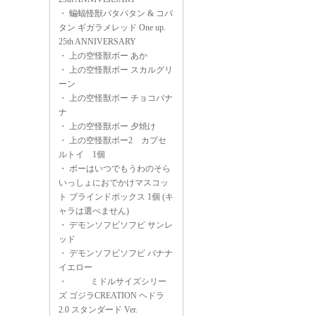
・
蝙蝠怪獣パタパタン & コパ
タン ギガラメレッド One up.
25th ANNIVERSARY
・
上の空怪獣ボー あか
・
上の空怪獣ボー スカルグリ
ーン
・
上の空怪獣ボー チョコバナ
ナ
・
上の空怪獣ボー 夕焼け
・
上の空怪獣ボー2 カプセ
ルトイ 1個
・
ボーはいつでもうわのそら
いっしょにおでかけマスコッ
ト ブラインドボックス 1個 (キ
ャラは選べません)
・
デモンソフビソフビ サンレ
ッド
・
デモンソフビソフビ バナナ
イエロー
・
ミドルサイズシリー
ズ ゴジラCREATION ヘドラ
2.0 スタンダード Ver.