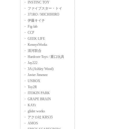
・ INSTINC TOY
・ ファイブスター・トイ
・ 371RO / MICHIHIRO
・ 伊藤キイチ
・ Fig-lab
・ CCP
・ GEEK LIFE
・ KennysWorks
・ 清河联合
・ Hardcore Toys / 重口玩具
・ Jay222
・ 3A (Ashley Wood)
・ Javier Jimenez
・ UNBOX
・ Toy2R
・ ITOKIN PARK
・ GRAPE BRAIN
・ KAYi
・ glider works
・ アクロ社 KRS35
・ AMOS