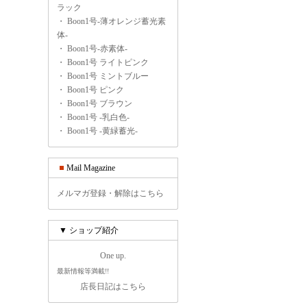
ラック
・
Boon1号-薄オレンジ蓄光素
体-
・
Boon1号-赤素体-
・
Boon1号 ライトピンク
・
Boon1号 ミントブルー
・
Boon1号 ピンク
・
Boon1号 ブラウン
・
Boon1号 -乳白色-
・
Boon1号 -黄緑蓄光-
Mail Magazine
メルマガ登録・解除はこちら
▼ ショップ紹介
One up.
最新情報等満載!!
店長日記はこちら