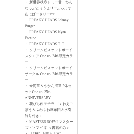
・
新世界秩序トミー君 わん
なっぷとぅうぇりーふぃふす
あにばーさりーver.
・
FREAKY HEADS Johnny
Burger
・
FREAKY HEADS Nyan
Fortune
・
FREAKY HEADS T･T
・
クリームビスケットボーイ
スクエア One up. 24th限定カラ
ー
・
クリームビスケットボーイ
サークル One up. 24th限定カラ
ー
・
傘河童＆やかん河童 2体セ
ットOne up. 25th
ANNIVERSARY
・
花びら餅モチラ （くわえご
ぼう＆ふわふわ座布団＆水引
飾り付き）
・
MASTERS SOFVI マスター
ズ・ソフビ 本 ＜書籍のみ＞
・
【3冊以上購入の方】