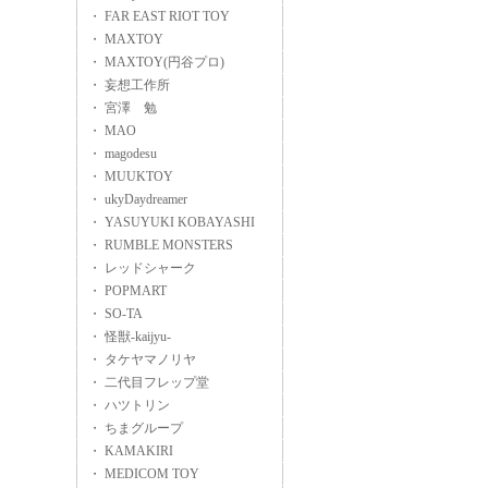
・ FAR EAST RIOT TOY
・ MAXTOY
・ MAXTOY(円谷プロ)
・ 妄想工作所
・ 宮澤 勉
・ MAO
・ magodesu
・ MUUKTOY
・ ukyDaydreamer
・ YASUYUKI KOBAYASHI
・ RUMBLE MONSTERS
・ レッドシャーク
・ POPMART
・ SO-TA
・ 怪獣-kaijyu-
・ タケヤマノリヤ
・ 二代目フレップ堂
・ ハツトリン
・ ちまグループ
・ KAMAKIRI
・ MEDICOM TOY