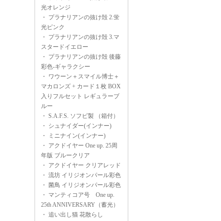
光オレンジ
・
プラナリアンの抜け殻 2.蛍
光ピンク
・
プラナリアンの抜け殻 3.マ
スタードイエロー
・
プラナリアンの抜け殻 後藤
彩色-ギャラクシー
・
ワウーン＋スマイル博士＋
マカロンズ + カード１枚 BOX
入りフルセット レギュラーブ
ルー
・
S.A.F.S. ソフビ製 （箱付）
・
シュナイダー(インナー)
・
ミニナイン(インナー)
・
アクドイヤー One up. 25周
年版 ブルークリア
・
アクドイヤー クリアレッド
・
流坊 イリジオンパール彩色
・
菌鳥 イリジオンパール彩色
・
マンティコア号 One up.
25th ANNIVERSARY（蓄光）
・
追い出し猫 花散らし