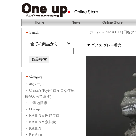
ホーム
＞
MAXTOY(円谷プ
Search
▼ ゴメス グレー蓄光
Category
・ 48シール
・ Creater's Toy(イロイロな作家
様が入ってます)
・ ご当地怪獣
・ One up.
・ KAIJIN x 円谷プロ
・ KAIJIN x 永井豪
・ KAIJIN
・ PicoPico