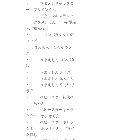
・
ブタメンキャラクタ
ー ブタメンくん
・
ブタメンキャラクタ
ー ブタメンくん One up.限定
色（蓄光ver.）
・
「コンポタくん」の
ソフビ
・
うまえもん とんかつソー
ス
・
うまえもん コンポタ
味
・
うまえもん チーズ
・
うまえもん めんたい
・
うまえもん やさいサ
ラダ
・
ベビースター初代ベ
ビーちゃん
・
ベビースターキャラ
クター ホシオくん
・
ベビースターキャラ
クター ホシオくん （マイ
ク持ち）