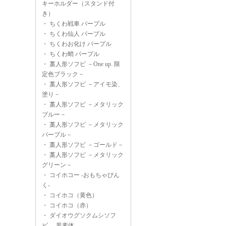
キーホルダー（スタンド付
き）
・
ちくわ戦車 パープル
・
ちくわ仙人 パープル
・
ちくわお化け パープル
・
ちくわ蛸 パープル
・
藁人形ソフビ －One up. 限
定色ブラック－
・
藁人形ソフビ －アイモ染、
塗り－
・
藁人形ソフビ －メタリック
ブルー－
・
藁人形ソフビ －メタリック
パープル－
・
藁人形ソフビ －ゴールド－
・
藁人形ソフビ －メタリック
グリーン－
・
コイホコー -おもちゃぴん
く-
・
コイホコ（黄色）
・
コイホコ（赤）
・
ダイオウグソクムシソフ
ビ -黒素体-