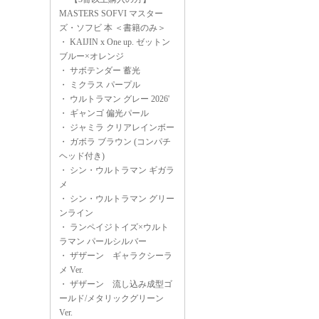
MASTERS SOFVI マスター
ズ・ソフビ 本 ＜書籍のみ＞
・
KAIJIN x One up. ゼットン
ブルー×オレンジ
・
サボテンダー 蓄光
・
ミクラス パープル
・
ウルトラマン グレー 2026'
・
ギャンゴ 偏光パール
・
ジャミラ クリアレインボー
・
ガボラ ブラウン (コンパチ
ヘッド付き)
・
シン・ウルトラマン ギガラ
メ
・
シン・ウルトラマン グリー
ンライン
・
ランペイジトイズ×ウルト
ラマン パールシルバー
・
ザザーン ギャラクシーラ
メ Ver.
・
ザザーン 流し込み成型ゴ
ールド/メタリックグリーン
Ver.