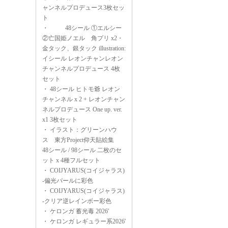
ャンネルプロデュース3枚セッ
ト
・
48シール ①エルシー
②亡国姫ノエル 角プリ x2・
金タック、銀タック illustration:
イシール レオンチャンレオン
チャンネルプロデュース 4枚
セット
・
48シール ヒトモ爺 レオン
チャンネル x 2 + レオンチャン
ネルプロデュース One up. ver.
x1 3枚セット
・
イラスト：グリーンハウ
ス 東方Project仰天貼絵集
48シール / 98シール 二枚のセ
ット x 4種フルセット
・
COIJYARUS(コイジャラス)
-偏光パールに彩色
・
COIJYARUS(コイジャラス)
-クリア逆レインボー彩色
・
ケロンガ 蓄光毒 2026'
・
ケロンガ レギュラー系2026'