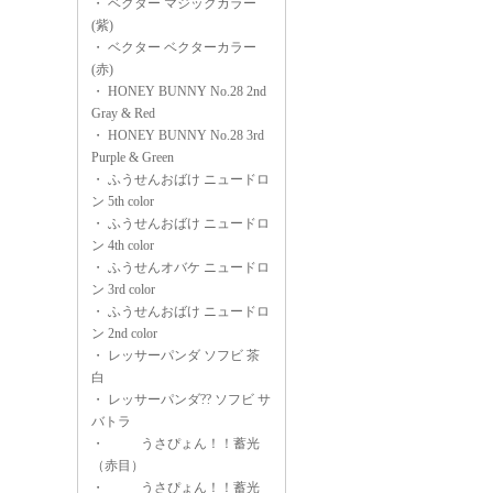
・
ベクター マジックカラー
(紫)
・
ベクター ベクターカラー
(赤)
・
HONEY BUNNY No.28 2nd
Gray & Red
・
HONEY BUNNY No.28 3rd
Purple & Green
・
ふうせんおばけ ニュードロ
ン 5th color
・
ふうせんおばけ ニュードロ
ン 4th color
・
ふうせんオバケ ニュードロ
ン 3rd color
・
ふうせんおばけ ニュードロ
ン 2nd color
・
レッサーパンダ ソフビ 茶
白
・
レッサーパンダ?? ソフビ サ
バトラ
・
うさぴょん！！蓄光
（赤目）
・
うさぴょん！！蓄光