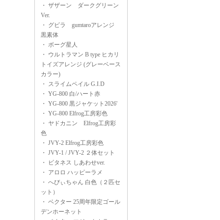
・
ザザーン ダークグリーン
Ver.
・
グビラ gumtaroアレンジ
黒素体
・
ボーグ星人
・
ウルトラマン B type ヒカリ
トイズアレンジ (グレーベース
カラー)
・
スライムペイル G.I.D
・
YG-800 白/ハート赤
・
YG-800 黒ジャケット2026'
・
YG-800 Elfrog工房彩色
・
ヤドカニン Elfrog工房彩
色
・
JVY-2 Elfrog工房彩色
・
JVY-1 / JVY-2 ２体セット
・
ビタネス しあわせver.
・
アロロ ハッピーラメ
・
へびぃちゃん 白色（２匹セ
ット）
・
ベクター 25周年限定ゴール
デンホーネット