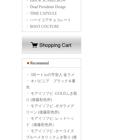
・ ERICK SCARECROW
・ Dead Presidents Design
・ TIME CAPSULE
・ ハードコアチョコレート
・ BOOT COUTURE
Recommend
・
3目ートルの宇宙人 金ラメ
・
オパビニア ブラック＆蓄
光
・
モアイソフビ -GOLDふき取
り (後藤彩色所)
・
モアイソフビ -ギガラメグ
リーン (後藤彩色所)
・
モアイソフビ -レッドヘッ
ド（後藤彩色所）
・
モアイソフビ -ターコイズ
ブルーメタリックふき取り (後