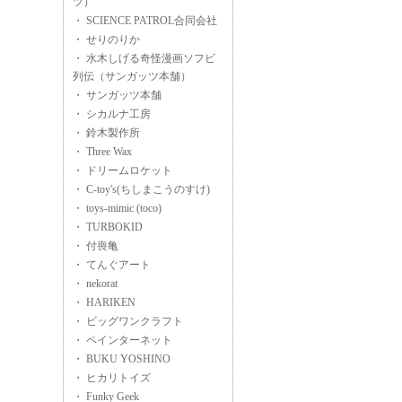
ツ）
・ SCIENCE PATROL合同会社
・ せりのりか
・ 水木しげる奇怪漫画ソフビ
列伝（サンガッツ本舗）
・ サンガッツ本舗
・ シカルナ工房
・ 鈴木製作所
・ Three Wax
・ ドリームロケット
・ C-toy's(ちしまこうのすけ)
・ toys-mimic (toco)
・ TURBOKID
・ 付喪亀
・ てんぐアート
・ nekorat
・ HARIKEN
・ ビッグワンクラフト
・ ペインターネット
・ BUKU YOSHINO
・ ヒカリトイズ
・ Funky Geek