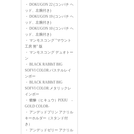
・
DOKUGON 22 (コンパチ ヘ
ッド、左腕付き)
・
DOKUGON 19 (コンパチ ヘ
ッド、左腕付き)
・
DOKUGON 10 (コンパチ ヘ
ッド、左腕付き)
・
マンモスコング "マウント
工房 努" 版
・
マンモスコング デュオトー
ン
・
BLACK RABBiT BIG
SOFVI COLOR:パステルレイ
ンボー
・
BLACK RABBiT BIG
SOFVI COLOR:メタリックレ
インボー
・
貔貅（ヒキュウ）PIXIU -
GOLD COLOR-
・
アンデッドプリン アクリル
キーホルダー（スタンド付
き）
・
アンデッドゼリー アクリル