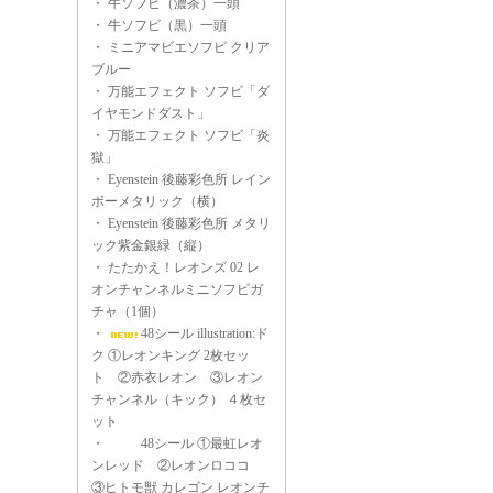
・
牛ソフビ（濃茶）一頭
・
牛ソフビ（黒）一頭
・
ミニアマビエソフビ クリア
ブルー
・
万能エフェクト ソフビ「ダ
イヤモンドダスト」
・
万能エフェクト ソフビ「炎
獄」
・
Eyenstein 後藤彩色所 レイン
ボーメタリック（横）
・
Eyenstein 後藤彩色所 メタリ
ック紫金銀緑（縦）
・
たたかえ！レオンズ 02 レ
オンチャンネルミニソフビガ
チャ（1個）
・
48シール illustration:ド
ク ①レオンキング 2枚セッ
ト ②赤衣レオン ③レオン
チャンネル（キック） ４枚セ
ット
・
48シール ①最虹レオ
ンレッド ②レオンロココ
③ヒトモ獣 カレゴン レオンチ