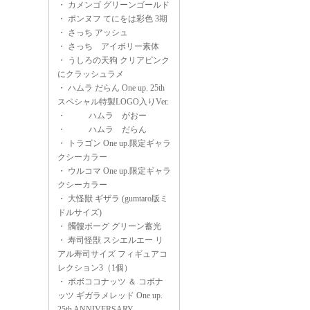
・
カメンゴ グリーンゴールド
・
ポンヌフ てにをは彩色 3期
・
さっち アッシュ
・
さっち アイボリー素体
・
うしろの天狗 クリアピンク
にクラッシュラメ
・
ハムラ だらん One up. 25th
スペシャル特製LOGO入りVer.
・
ハムラ がおー
・
ハムラ だらん
・
トラゴン One up.限定ギャラ
クシーカラー
・
ウルコマ One up.限定ギャラ
クシーカラー
・
大怪獣 ギザラ (gumtaro版ミ
ドルサイズ)
・
髑髏ボーグ グリーン蓄光
・
寿司怪獣 スシエルエー リ
アル寿司サイズ フィギュアコ
レクション3（1個）
・
ボボココナッツ ＆ コボナ
ッツ ギガラメレッド One up.
25th ANNIVERSARY