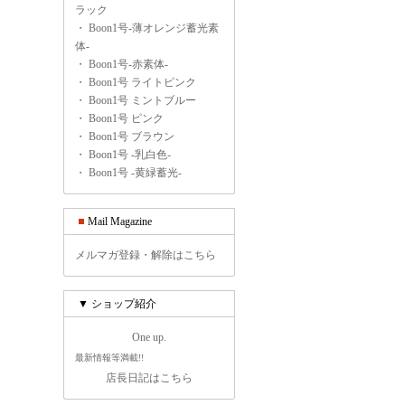
ラック
・
Boon1号-薄オレンジ蓄光素
体-
・
Boon1号-赤素体-
・
Boon1号 ライトピンク
・
Boon1号 ミントブルー
・
Boon1号 ピンク
・
Boon1号 ブラウン
・
Boon1号 -乳白色-
・
Boon1号 -黄緑蓄光-
Mail Magazine
メルマガ登録・解除はこちら
▼ ショップ紹介
One up.
最新情報等満載!!
店長日記はこちら