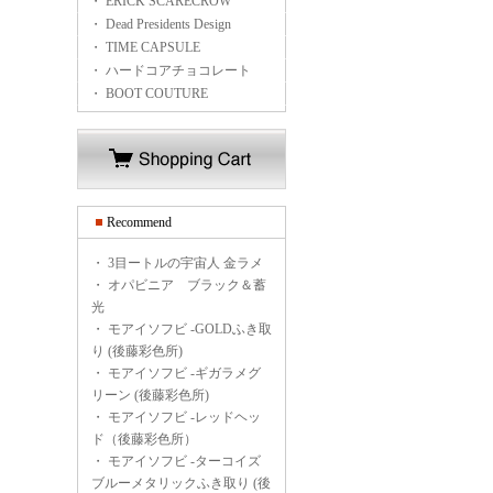
・ ERICK SCARECROW
・ Dead Presidents Design
・ TIME CAPSULE
・ ハードコアチョコレート
・ BOOT COUTURE
Recommend
・
3目ートルの宇宙人 金ラメ
・
オパビニア ブラック＆蓄
光
・
モアイソフビ -GOLDふき取
り (後藤彩色所)
・
モアイソフビ -ギガラメグ
リーン (後藤彩色所)
・
モアイソフビ -レッドヘッ
ド（後藤彩色所）
・
モアイソフビ -ターコイズ
ブルーメタリックふき取り (後