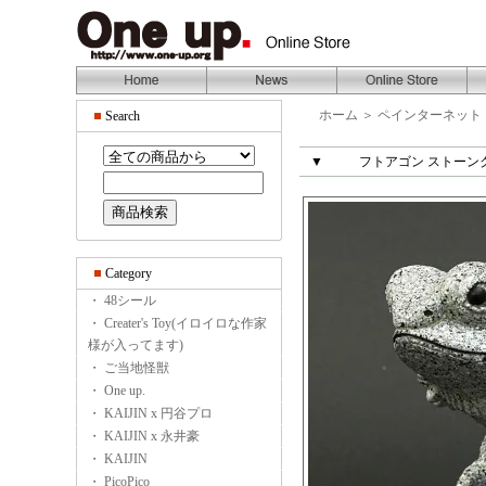
ホーム
＞
ペインターネット
Search
▼
フトアゴン ストーンク
Category
・ 48シール
・ Creater's Toy(イロイロな作家
様が入ってます)
・ ご当地怪獣
・ One up.
・ KAIJIN x 円谷プロ
・ KAIJIN x 永井豪
・ KAIJIN
・ PicoPico