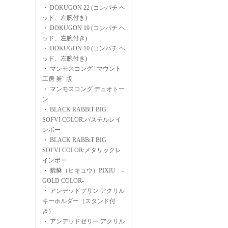
・
DOKUGON 22 (コンパチ ヘ
ッド、左腕付き)
・
DOKUGON 19 (コンパチ ヘ
ッド、左腕付き)
・
DOKUGON 10 (コンパチ ヘ
ッド、左腕付き)
・
マンモスコング "マウント
工房 努" 版
・
マンモスコング デュオトー
ン
・
BLACK RABBiT BIG
SOFVI COLOR:パステルレイ
ンボー
・
BLACK RABBiT BIG
SOFVI COLOR:メタリックレ
インボー
・
貔貅（ヒキュウ）PIXIU -
GOLD COLOR-
・
アンデッドプリン アクリル
キーホルダー（スタンド付
き）
・
アンデッドゼリー アクリル