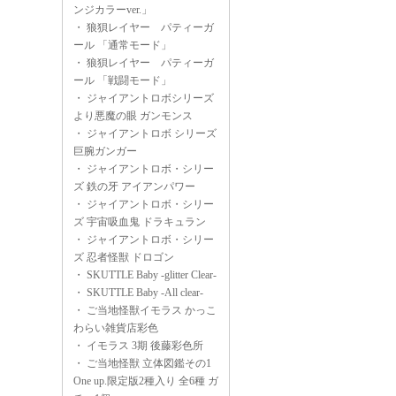
ンジカラーver.」
・
狼狽レイヤー パティーガ
ール 「通常モード」
・
狼狽レイヤー パティーガ
ール 「戦闘モード」
・
ジャイアントロボシリーズ
より悪魔の眼 ガンモンス
・
ジャイアントロボ シリーズ
巨腕ガンガー
・
ジャイアントロボ・シリー
ズ 鉄の牙 アイアンパワー
・
ジャイアントロボ・シリー
ズ 宇宙吸血鬼 ドラキュラン
・
ジャイアントロボ・シリー
ズ 忍者怪獣 ドロゴン
・
SKUTTLE Baby -glitter Clear-
・
SKUTTLE Baby -All clear-
・
ご当地怪獣イモラス かっこ
わらい雑貨店彩色
・
イモラス 3期 後藤彩色所
・
ご当地怪獣 立体図鑑その1
One up.限定版2種入り 全6種 ガ