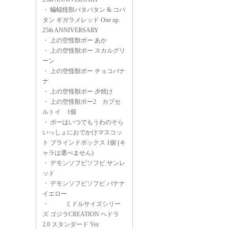
・
蝙蝠怪獣パタパタン & コパ
タン ギガラメレッド One up.
25th ANNIVERSARY
・
上の空怪獣ボー あか
・
上の空怪獣ボー スカルグリ
ーン
・
上の空怪獣ボー チョコバナ
ナ
・
上の空怪獣ボー 夕焼け
・
上の空怪獣ボー2 カプセ
ルトイ 1個
・
ボーはいつでもうわのそら
いっしょにおでかけマスコッ
ト ブラインドボックス 1個 (キ
ャラは選べません)
・
デモンソフビソフビ サンレ
ッド
・
デモンソフビソフビ バナナ
イエロー
・
ミドルサイズシリー
ズ ゴジラCREATION ヘドラ
2.0 スタンダード Ver.