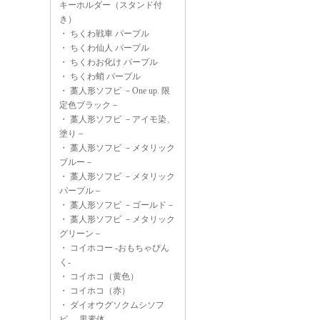
キーホルダー（スタンド付
き）
・
ちくわ戦車 パープル
・
ちくわ仙人 パープル
・
ちくわお化け パープル
・
ちくわ蛸 パープル
・
藁人形ソフビ －One up. 限
定色ブラック－
・
藁人形ソフビ －アイモ染、
塗り－
・
藁人形ソフビ －メタリック
ブルー－
・
藁人形ソフビ －メタリック
パープル－
・
藁人形ソフビ －ゴールド－
・
藁人形ソフビ －メタリック
グリーン－
・
コイホコー -おもちゃぴん
く-
・
コイホコ（黄色）
・
コイホコ（赤）
・
ダイオウグソクムシソフ
ビ -黒素体-