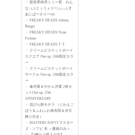
・
新世界秩序トミー君 わん
なっぷとぅうぇりーふぃふす
あにばーさりーver.
・
FREAKY HEADS Johnny
Burger
・
FREAKY HEADS Nyan
Fortune
・
FREAKY HEADS T･T
・
クリームビスケットボーイ
スクエア One up. 24th限定カラ
ー
・
クリームビスケットボーイ
サークル One up. 24th限定カラ
ー
・
傘河童＆やかん河童 2体セ
ットOne up. 25th
ANNIVERSARY
・
花びら餅モチラ （くわえご
ぼう＆ふわふわ座布団＆水引
飾り付き）
・
MASTERS SOFVI マスター
ズ・ソフビ 本 ＜書籍のみ＞
・
【3冊以上購入の方】