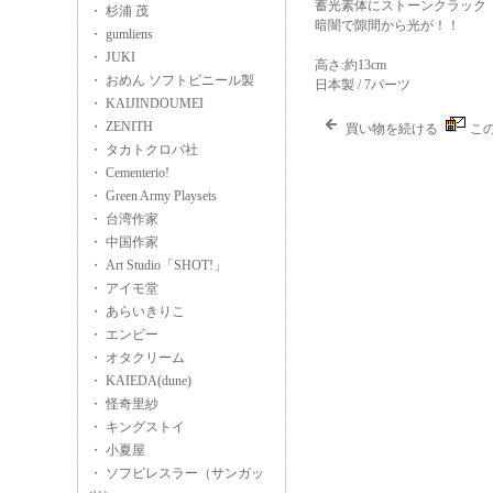
蓄光素体にストーンクラック
・ 杉浦 茂
暗闇で隙間から光が！！
・ gumliens
・ JUKI
高さ:約13cm
・ おめん ソフトビニール製
日本製 / 7パーツ
・ KAIJINDOUMEI
・ ZENITH
買い物を続ける
こ
・ タカトクロバ社
・ Cementerio!
・ Green Army Playsets
・ 台湾作家
・ 中国作家
・ Art Studio「SHOT!」
・ アイモ堂
・ あらいきりこ
・ エンビー
・ オタクリーム
・ KAIEDA(dune)
・ 怪奇里紗
・ キングストイ
・ 小夏屋
・ ソフビレスラー（サンガッ