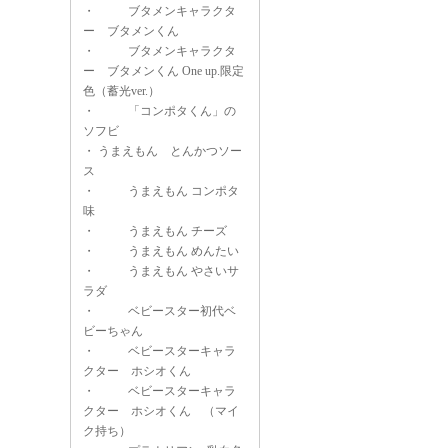
・
ブタメンキャラクタ
ー ブタメンくん
・
ブタメンキャラクタ
ー ブタメンくん One up.限定
色（蓄光ver.）
・
「コンポタくん」の
ソフビ
・
うまえもん とんかつソー
ス
・
うまえもん コンポタ
味
・
うまえもん チーズ
・
うまえもん めんたい
・
うまえもん やさいサ
ラダ
・
ベビースター初代ベ
ビーちゃん
・
ベビースターキャラ
クター ホシオくん
・
ベビースターキャラ
クター ホシオくん （マイ
ク持ち）