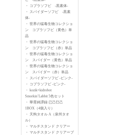
・
コブラソフビ -黒素体-
・
スパイダーソフビ -黒素
体-
・
世界の猛毒生物コレクショ
ン コブラソフビ（黄色）単
品
・
世界の猛毒生物コレクショ
ン コブラソフビ（赤）単品
・
世界の猛毒生物コレクショ
ン スパイダー（黄色）単品
・
世界の猛毒生物コレクショ
ン スパイダー（赤）単品
・
スパイダーソフビ -ピンク-
・
コブラソフビ -ピンク-
・
kozik×kidrobot
Smorkin’Labbit 5色セット
・
華胥綺譚録 已己巳己
1BOX（4個入り）
・
天狗タオル A（泉州タオ
ル）
・
マルチスタンド クリアー
・
マルチスタンド クリアーブ