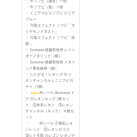
・
牛ソフビ（濃茶）一頭
・
牛ソフビ（黒）一頭
・
ミニアマビエソフビ クリア
ブルー
・
万能エフェクト ソフビ「ダ
イヤモンドダスト」
・
万能エフェクト ソフビ「炎
獄」
・
Eyenstein 後藤彩色所 レイン
ボーメタリック（横）
・
Eyenstein 後藤彩色所 メタリ
ック紫金銀緑（縦）
・
たたかえ！レオンズ 02 レ
オンチャンネルミニソフビガ
チャ（1個）
・
48シール illustration:ド
ク ①レオンキング 2枚セッ
ト ②赤衣レオン ③レオン
チャンネル（キック） ４枚セ
ット
・
48シール ①最虹レオ
ンレッド ②レオンロココ
③ヒトモ獣 カレゴン レオンチ