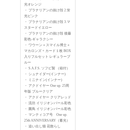
光オレンジ
・
プラナリアンの抜け殻 2.蛍
光ピンク
・
プラナリアンの抜け殻 3.マ
スタードイエロー
・
プラナリアンの抜け殻 後藤
彩色-ギャラクシー
・
ワウーン＋スマイル博士＋
マカロンズ + カード１枚 BOX
入りフルセット レギュラーブ
ルー
・
S.A.F.S. ソフビ製 （箱付）
・
シュナイダー(インナー)
・
ミニナイン(インナー)
・
アクドイヤー One up. 25周
年版 ブルークリア
・
アクドイヤー クリアレッド
・
流坊 イリジオンパール彩色
・
菌鳥 イリジオンパール彩色
・
マンティコア号 One up.
25th ANNIVERSARY（蓄光）
・
追い出し猫 花散らし