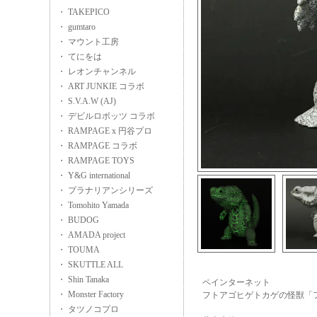
・ TAKEPICO
・ gumtaro
・ マウント工房
・ てにをは
・ レオンチャンネル
・ ART JUNKIE コラボ
・ S.V.A.W (AJ)
・ デビルロボッツ コラボ
・ RAMPAGE x 円谷プロ
・ RAMPAGE コラボ
・ RAMPAGE TOYS
・ Y&G international
・ プラナリアンシリーズ
・ Tomohito Yamada
・ BUDOG
・ AMADA project
・ TOUMA
・ SKUTTLE ALL
・ Shin Tanaka
ペインターネット
・ Monster Factory
フトアゴヒゲトカゲの怪獣「
・ タツノコプロ