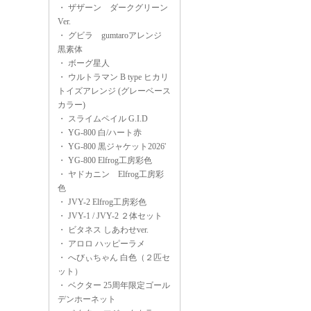
・
ザザーン ダークグリーン
Ver.
・
グビラ gumtaroアレンジ
黒素体
・
ボーグ星人
・
ウルトラマン B type ヒカリ
トイズアレンジ (グレーベース
カラー)
・
スライムペイル G.I.D
・
YG-800 白/ハート赤
・
YG-800 黒ジャケット2026'
・
YG-800 Elfrog工房彩色
・
ヤドカニン Elfrog工房彩
色
・
JVY-2 Elfrog工房彩色
・
JVY-1 / JVY-2 ２体セット
・
ビタネス しあわせver.
・
アロロ ハッピーラメ
・
へびぃちゃん 白色（２匹セ
ット）
・
ベクター 25周年限定ゴール
デンホーネット