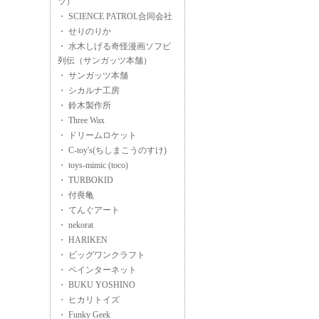
ツ）
・ SCIENCE PATROL合同会社
・ せりのりか
・ 水木しげる奇怪漫画ソフビ
列伝（サンガッツ本舗）
・ サンガッツ本舗
・ シカルナ工房
・ 鈴木製作所
・ Three Wax
・ ドリームロケット
・ C-toy's(ちしまこうのすけ)
・ toys-mimic (toco)
・ TURBOKID
・ 付喪亀
・ てんぐアート
・ nekorat
・ HARIKEN
・ ビッグワンクラフト
・ ペインターネット
・ BUKU YOSHINO
・ ヒカリトイズ
・ Funky Geek