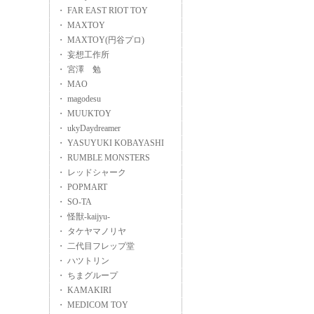
・ FAR EAST RIOT TOY
・ MAXTOY
・ MAXTOY(円谷プロ)
・ 妄想工作所
・ 宮澤 勉
・ MAO
・ magodesu
・ MUUKTOY
・ ukyDaydreamer
・ YASUYUKI KOBAYASHI
・ RUMBLE MONSTERS
・ レッドシャーク
・ POPMART
・ SO-TA
・ 怪獣-kaijyu-
・ タケヤマノリヤ
・ 二代目フレップ堂
・ ハツトリン
・ ちまグループ
・ KAMAKIRI
・ MEDICOM TOY