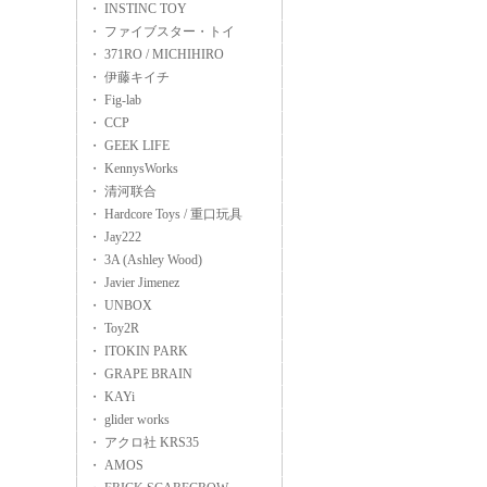
・ INSTINC TOY
・ ファイブスター・トイ
・ 371RO / MICHIHIRO
・ 伊藤キイチ
・ Fig-lab
・ CCP
・ GEEK LIFE
・ KennysWorks
・ 清河联合
・ Hardcore Toys / 重口玩具
・ Jay222
・ 3A (Ashley Wood)
・ Javier Jimenez
・ UNBOX
・ Toy2R
・ ITOKIN PARK
・ GRAPE BRAIN
・ KAYi
・ glider works
・ アクロ社 KRS35
・ AMOS