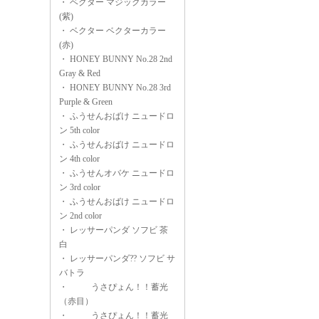
・
ベクター マジックカラー
(紫)
・
ベクター ベクターカラー
(赤)
・
HONEY BUNNY No.28 2nd
Gray & Red
・
HONEY BUNNY No.28 3rd
Purple & Green
・
ふうせんおばけ ニュードロ
ン 5th color
・
ふうせんおばけ ニュードロ
ン 4th color
・
ふうせんオバケ ニュードロ
ン 3rd color
・
ふうせんおばけ ニュードロ
ン 2nd color
・
レッサーパンダ ソフビ 茶
白
・
レッサーパンダ?? ソフビ サ
バトラ
・
うさぴょん！！蓄光
（赤目）
・
うさぴょん！！蓄光