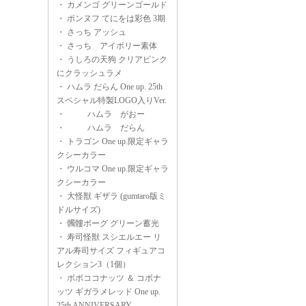
・
カメンゴ グリーンゴールド
・
ポンヌフ てにをは彩色 3期
・
さっち アッシュ
・
さっち アイボリー素体
・
うしろの天狗 クリアピンク
にクラッシュラメ
・
ハムラ だらん One up. 25th
スペシャル特製LOGO入りVer.
・
ハムラ がおー
・
ハムラ だらん
・
トラゴン One up.限定ギャラ
クシーカラー
・
ウルコマ One up.限定ギャラ
クシーカラー
・
大怪獣 ギザラ (gumtaro版ミ
ドルサイズ)
・
髑髏ボーグ グリーン蓄光
・
寿司怪獣 スシエルエー リ
アル寿司サイズ フィギュアコ
レクション3（1個）
・
ボボココナッツ ＆ コボナ
ッツ ギガラメレッド One up.
25th ANNIVERSARY