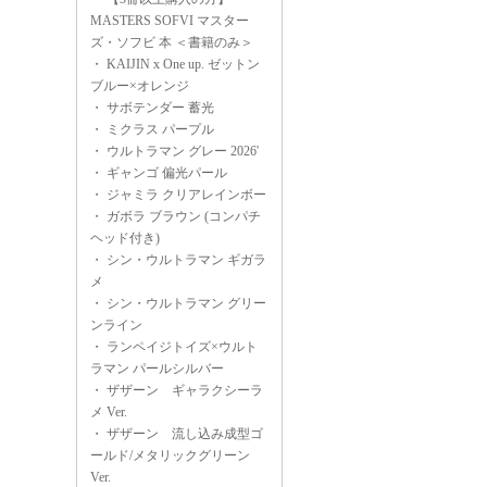
MASTERS SOFVI マスター
ズ・ソフビ 本 ＜書籍のみ＞
・
KAIJIN x One up. ゼットン
ブルー×オレンジ
・
サボテンダー 蓄光
・
ミクラス パープル
・
ウルトラマン グレー 2026'
・
ギャンゴ 偏光パール
・
ジャミラ クリアレインボー
・
ガボラ ブラウン (コンパチ
ヘッド付き)
・
シン・ウルトラマン ギガラ
メ
・
シン・ウルトラマン グリー
ンライン
・
ランペイジトイズ×ウルト
ラマン パールシルバー
・
ザザーン ギャラクシーラ
メ Ver.
・
ザザーン 流し込み成型ゴ
ールド/メタリックグリーン
Ver.