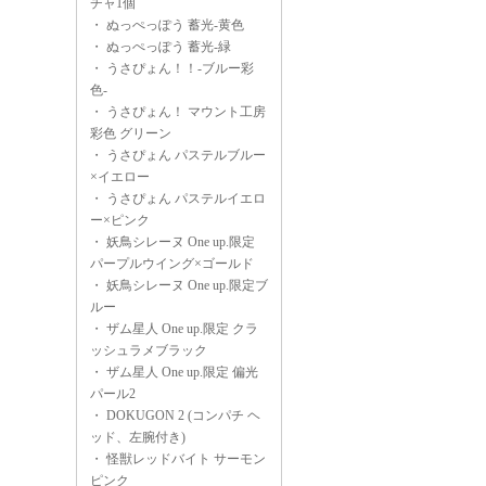
チャ1個
・
ぬっぺっぽう 蓄光-黄色
・
ぬっぺっぽう 蓄光-緑
・
うさぴょん！！-ブルー彩
色-
・
うさぴょん！ マウント工房
彩色 グリーン
・
うさぴょん パステルブルー
×イエロー
・
うさぴょん パステルイエロ
ー×ピンク
・
妖鳥シレーヌ One up.限定
パープルウイング×ゴールド
・
妖鳥シレーヌ One up.限定ブ
ルー
・
ザム星人 One up.限定 クラ
ッシュラメブラック
・
ザム星人 One up.限定 偏光
パール2
・
DOKUGON 2 (コンパチ ヘ
ッド、左腕付き)
・
怪獣レッドバイト サーモン
ピンク