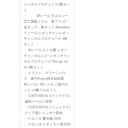
ャンネルプロデュース3枚セッ
ト
・
48シール ①エルシー
②亡国姫ノエル 角プリ x2・
金タック、銀タック illustration:
イシール レオンチャンレオン
チャンネルプロデュース 4枚
セット
・
48シール ヒトモ爺 レオン
チャンネル x 2 + レオンチャン
ネルプロデュース One up. ver.
x1 3枚セット
・
イラスト：グリーンハウ
ス 東方Project仰天貼絵集
48シール / 98シール 二枚のセ
ット x 4種フルセット
・
COIJYARUS(コイジャラス)
-偏光パールに彩色
・
COIJYARUS(コイジャラス)
-クリア逆レインボー彩色
・
ケロンガ 蓄光毒 2026'
・
ケロンガ レギュラー系2026'